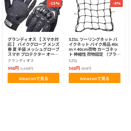
-15%
-6%
グランディオス 【 スマホ対
SZSL ツーリングネット バ
応 】 バイクグローブ メンズ
イクネット バイク用品 40c
春 夏 手袋 メッシュグローブ
m×40cm荷物 カーゴネッ
スマホ プロテクター オート
ト 伸縮性 荷物固定 （ブラッ
バイ 滑り止め すべり止め ツ
ク）
グランディオス
SZSL
ーリング GD-BKGLVE-L
998円
568円
1,180円
603円
Amazonで見る
Amazonで見る
都道府県からツーリングスポットを探す
北海道・東北
北海道のスポット
青森県のスポット
岩手県のスポット
宮城県のスポット
秋田県のスポット
山形県のスポット