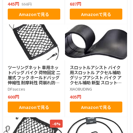
445円
687円
550円
Amazonで見る
Amazonで見る
ツーリングネット 車用ネッ
スロットルアシスト バイク
トバッグ バイク 荷物固定 二
用スロットル アクセル補助
層式 フック ホールドバッグ
グリップアシスト バイク ア
伸縮性 耐摩耗性 荷崩れ防止
クセル補助 新型 スロットル
(25CM×30CM 二層式)
アシスト バイクパーツ バイ
DFsucces
XIAOBUDING
ク用品 強くて長持ちする ロ
600円
405円
ングツーリング 手 疲れ 軽減
1個入り （ブラック）
Amazonで見る
Amazonで見る
-6%