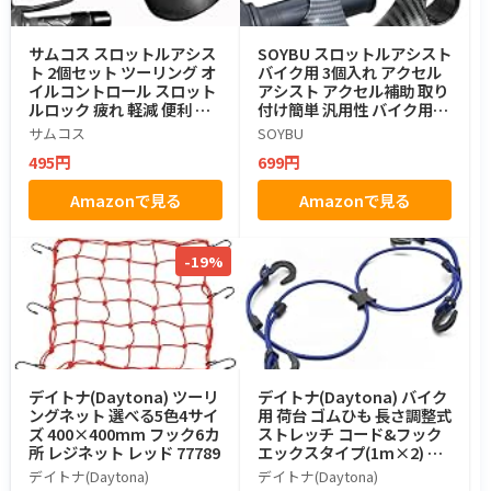
サムコス スロットルアシス
SOYBU スロットルアシスト
ト 2個セット ツーリング オ
バイク用 3個入れ アクセル
イルコントロール スロット
アシスト アクセル補助 取り
ルロック 疲れ 軽減 便利 シ
付け簡単 汎用性 バイク用品
ンプル バイク用品
(ブラック-A)
サムコス
SOYBU
495円
699円
Amazonで見る
Amazonで見る
-19%
デイトナ(Daytona) ツーリ
デイトナ(Daytona) バイク
ングネット 選べる5色4サイ
用 荷台 ゴムひも 長さ調整式
ズ 400×400mm フック6カ
ストレッチ コード&フック
所 レジネット レッド 77789
エックスタイプ(1m×2) ブ
ルー 73403
デイトナ(Daytona)
デイトナ(Daytona)