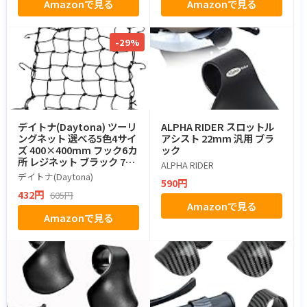
Amazonで見る
Amazonで見る
-29%
デイトナ(Daytona) ツーリ
ALPHA RIDER スロットル
ングネット 選べる5色4サイ
アシスト 22mm 汎用 ブラ
ズ 400×400mm フック6カ
ック
所 レジネット ブラック 727
ALPHA RIDER
33
デイトナ(Daytona)
590円
432円
605円
Amazonで見る
Amazonで見る