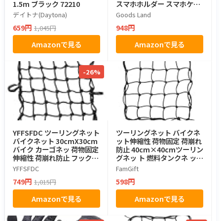
1.5m ブラック 72210
スマホホルダー スマホケー
ス iPhone/Android用 防滴
デイトナ(Daytona)
Goods Land
カバー GD-TKMGCS
659円
948円
1,045円
Amazonで見る
Amazonで見る
-26%
YFFSFDC ツーリングネット
ツーリングネット バイクネ
バイクネット 30cmX30cm
ット伸縮性 荷物固定 荷崩れ
バイク カーゴネッ 荷物固定
防止 40cm×40cmツーリン
伸縮性 荷崩れ防止 フック付
グネッ ト 燃料タンクネ ット
き （ブラック）
バイクトランクネ ット 1個
YFFSFDC
FamGift
ブラック
749円
598円
1,015円
Amazonで見る
Amazonで見る