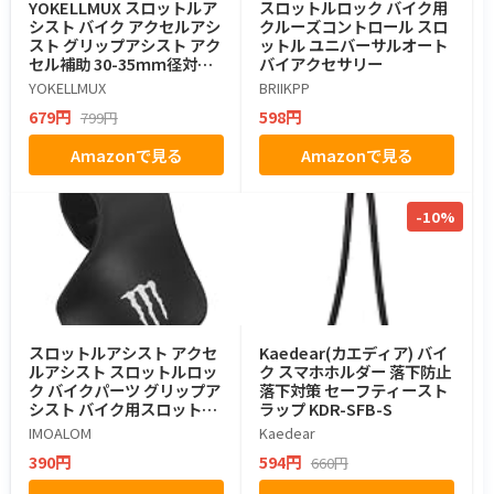
YOKELLMUX スロットルア
スロットルロック バイク用
シスト バイク アクセルアシ
クルーズコントロール スロ
スト グリップアシスト アク
ットル ユニバーサルオート
セル補助 30-35ｍｍ径対応
バイアクセサリー
耐久性 1個入り
YOKELLMUX
BRIIKPP
679円
598円
799円
Amazonで見る
Amazonで見る
-10%
スロットルアシスト アクセ
Kaedear(カエディア) バイ
ルアシスト スロットルロッ
ク スマホホルダー 落下防止
ク バイクパーツ グリップア
落下対策 セーフティースト
シスト バイク用スロットル
ラップ KDR-SFB-S
取り付け簡単 バイク用サイ
IMOALOM
Kaedear
ドカバー アクセル補助 幅広
390円
594円
660円
い対応 PAW