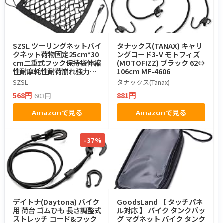
SZSL ツーリングネットバイ
タナックス(TANAX) キャリ
クネット荷物固定25cm*30
ングコード3-V モトフィズ
cm二重式フック保持袋伸縮
(MOTOFIZZ) ブラック 62⇔
性耐摩耗性耐荷崩れ強力収
106cm MF-4606
納袋仕切りネッ-ト自動車用
SZSL
タナックス(Tanax)
品
568円
881円
603円
Amazonで見る
Amazonで見る
-37%
デイトナ(Daytona) バイク
GoodsLand 【 タッチパネ
用 荷台 ゴムひも 長さ調整式
ル対応 】 バイク タンクバッ
ストレッチ コード&フック
グ マグネット バイク タンク