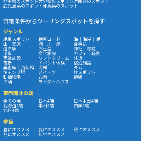
熊本県のスポット
大分県のスポット
宮崎県のスポット
鹿児島県のスポット
沖縄県のスポット
詳細条件からツーリングスポットを探す
ジャンル
絶景スポット
絶景ロード
海｜海岸｜岬
山｜高原
湖｜川｜滝
食事処
道の駅
お土産
神社｜寺院
温泉
文化施設
カフェ｜軽食
商業施設
ソフトクリーム
林道
夜景
イベント体験
宿泊施設
美術館｜資料館
海鮮
ダム
キャンプ場
スイーツ
珍スポット
動植物園
お肉
麺類
お酒
ライダーハウス
東西南北の端
全ての端
日本4端
日本本土4端
北海道4端
本州4端
四国4端
九州4端
季節
春にオススメ
夏にオススメ
秋にオススメ
冬にオススメ
年中オススメ