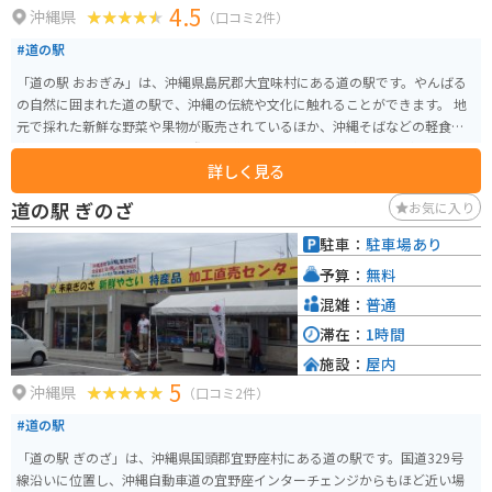
4.5
沖縄県
（口コミ2件）
#道の駅
「道の駅 おおぎみ」は、沖縄県島尻郡大宜味村にある道の駅です。やんばる
の自然に囲まれた道の駅で、沖縄の伝統や文化に触れることができます。 地
元で採れた新鮮な野菜や果物が販売されているほか、沖縄そばなどの軽食も
楽しめます。 バイクで訪れる際は、道の駅周辺の景色を楽しみながらツーリ
詳しく見る
ングするのがおすすめです。 大宜味村はシークヮーサーの産地としても有名
で、道の駅でもシークヮーサーを使ったジュースやお菓子などが販売されて
道の駅 ぎのざ
お気に入り
います。 また、道の駅に隣接して、大宜味村立の博物館「やんばる学びの
森」があります。 【基本情報】 住所：沖縄県島尻郡大宜味村字根路銘1620
駐車：
駐車場あり
電話番号：0980-44-3242 営業時間：9:00～18:00 駐車場：普通車50台、大型
予算：
無料
車5台 【おすすめポイント】 * 新鮮な地元産の野菜や果物が購入できる * 沖縄
そばなどの郷土料理が味わえる * シークヮーサーを使ったお土産が豊富 * や
混雑：
普通
んばるの自然を感じられる 【周辺情報】 * やんばる学びの森（博物館） * 大
滞在：
1時間
宜味村塩屋富士展望台 * ター滝 道の駅 おおぎみは、沖縄の自然や文化を満喫
施設：
屋内
できるスポットです。沖縄観光の際は、ぜひ訪れてみてください。
5
沖縄県
（口コミ2件）
#道の駅
「道の駅 ぎのざ」は、沖縄県国頭郡宜野座村にある道の駅です。国道329号
線沿いに位置し、沖縄自動車道の宜野座インターチェンジからもほど近い場