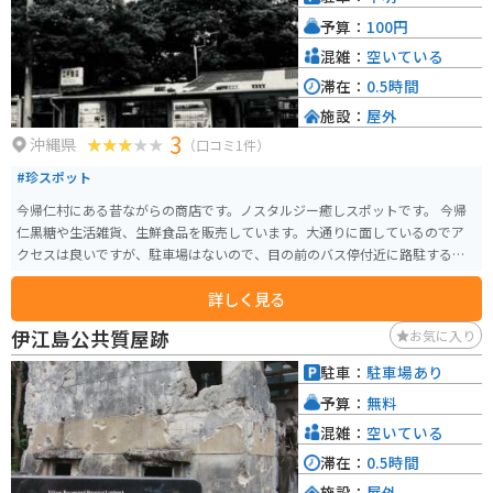
予算：
100円
混雑：
空いている
滞在：
0.5時間
施設：
屋外
3
沖縄県
（口コミ1件）
#珍スポット
今帰仁村にある昔ながらの商店です。ノスタルジー癒しスポットです。 今帰
仁黒糖や生活雑貨、生鮮食品を販売しています。大通りに面しているのでア
クセスは良いですが、駐車場はないので、目の前のバス停付近に路駐するこ
とになります。
詳しく見る
伊江島公共質屋跡
お気に入り
駐車：
駐車場あり
予算：
無料
混雑：
空いている
滞在：
0.5時間
施設：
屋外