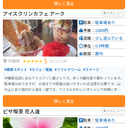
詳しく見る
海辺に出ると晴れた日は正面に伊江島が見えます。
アイスクリンカフェ アーク
お気に入り
駐車：
駐車場あり
予算：
1000円
混雑：
少し混んでいる
滞在：
0.5時間
施設：
屋内
5
沖縄県
（口コミ1件）
#絶景スポット
#カフェ｜軽食
#ソフトクリーム
#スイーツ
沖縄県北部にあるアイスクリン屋さんです。多くの観光客で賑わっています。
駐車場はありますが、お店までの経路は迷いやすいため注意が必要です。山
の上にあり店内から海を一望でき、アイスもかわいくオシャレで休憩にオス
スメです。
詳しく見る
ピザ喫茶 花人逢
お気に入り
駐車：
駐車場あり
予算：
2000円