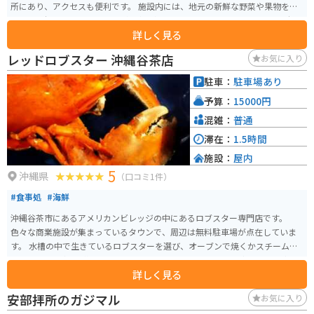
所にあり、アクセスも便利です。 施設内には、地元の新鮮な野菜や果物をは
じめ、沖縄の特産品やお土産が豊富に揃っています。レストランでは、沖縄
詳しく見る
そばなどの沖縄料理や、地元の食材を使った料理を楽しむことができます。
また、道の駅に隣接して、野球場や多目的広場などのスポーツ施設を備えた
レッドロブスター 沖縄谷茶店
お気に入り
「ぎのざ運動公園」があります。 ツーリングの休憩場所としても最適な場所
で、沖縄の自然を感じながら、地元の美味しいものを楽しんでみてはいかが
駐車：
駐車場あり
でしょうか。バイクで訪れる場合、道の駅には広い駐車場が完備されている
予算：
15000円
ので安心です。 宜野座村は、パイナップルやマンゴーなどの果物の産地とし
ても知られています。道の駅周辺には、パイナップルパークなどの観光農園
混雑：
普通
もあり、旬のフルーツ狩りを楽しむこともできます。
滞在：
1.5時間
施設：
屋内
5
沖縄県
（口コミ1件）
#食事処
#海鮮
沖縄谷茶市にあるアメリカンビレッジの中にあるロブスター専門店です。
色々な商業施設が集まっているタウンで、周辺は無料駐車場が点在していま
す。 水槽の中で生きているロブスターを選び、オーブンで焼くかスチームで
蒸すかの調理方法が選べます。ロブスターとパエリア、サラダスープなどのセ
詳しく見る
ットが堪能できます。
安部拝所のガジマル
お気に入り