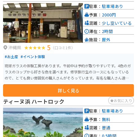
駐車：
駐車場あり
予算：
2000円
混雑：
少し空いている
滞在：
2時間
施設：
屋外
5
沖縄県
（口コミ1件）
#お土産
#イベント体験
琉球ガラスの体験工房があります。午前中は予約が取りやすいです。4色のガ
ラスのコップから好きな色を選べます。修学旅行生のコースにもなっている
ので、とても良い雰囲気の職人さんがそろっています。有名な職人さん達が
指導してくれますので、上手に作れます。作成した琉球ガラスは併設のお土
詳しく見る
産屋さんの商品と合わせて自宅まで郵送してくれます。旅の思い出に、写真
撮影を手伝ってくれたりもします。
ティーヌ浜 ハートロック
お気に入り
駐車：
駐車場あり
予算：
無料
混雑：
普通
滞在：
0.5時間