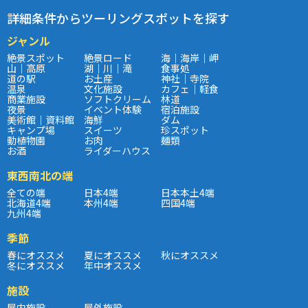
詳細条件からツーリングスポットを探す
ジャンル
絶景スポット
絶景ロード
海｜海岸｜岬
山｜高原
湖｜川｜滝
食事処
道の駅
お土産
神社｜寺院
温泉
文化施設
カフェ｜軽食
商業施設
ソフトクリーム
林道
夜景
イベント体験
宿泊施設
美術館｜資料館
海鮮
ダム
キャンプ場
スイーツ
珍スポット
動植物園
お肉
麺類
お酒
ライダーハウス
東西南北の端
全ての端
日本4端
日本本土4端
北海道4端
本州4端
四国4端
九州4端
季節
春にオススメ
夏にオススメ
秋にオススメ
冬にオススメ
年中オススメ
施設
屋内施設
屋外施設