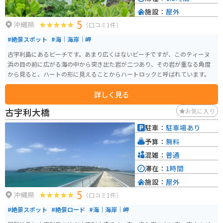
施設：
屋外
5
沖縄県
（口コミ1件）
#絶景スポット
#海｜海岸｜岬
古宇利島にあるビーチです。あまり広くはないビーチですが、このティーヌ
浜の目の前に広がる海の中から突き出た岩が二つあり、その岩が重なる角度
から見ると、ハートの形に見えることからハートロックと呼ばれています。
詳しく見る
古宇利大橋
お気に入り
駐車：
駐車場あり
予算：
無料
混雑：
普通
滞在：
1時間
施設：
屋外
5
沖縄県
（口コミ1件）
#絶景スポット
#絶景ロード
#海｜海岸｜岬