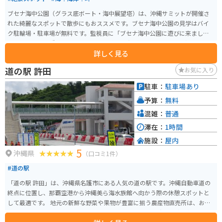
ブセナ海中公園（グラス底ボート・海中展望塔）は、沖縄サミットが開催さ
れた綺麗なスポットで散歩にもおススメです。ブセナ海中公園の見学はバイ
ク駐輪場・駐車場が無料です。監視員に「ブセナ海中公園に遊びに来まし
た」と伝えれば誘導してくれます。 園内では無料のシャトルバス（20分間隔
詳しく見る
で運行）が利用でき、海中展望塔へは徒歩またはシャトルバスを利用します。
展望塔の窓（24面）からは360度パノラマの海中を見ることができます。
道の駅 許田
お気に入り
駐車：
駐車場あり
予算：
無料
混雑：
普通
滞在：
1時間
施設：
屋内
5
沖縄県
（口コミ1件）
#道の駅
「道の駅 許田」は、沖縄県名護市にある人気の道の駅です。沖縄自動車道の
終点に位置し、那覇空港から沖縄美ら海水族館へ向かう際の休憩スポットと
して最適です。 地元の新鮮な野菜や果物が豊富に揃う農産物直売所は、お土
産探しにもおすすめです。特に、シークヮーサーやマンゴーなどの南国フル