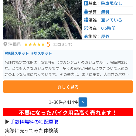
駐車：
駐車場なし
予算：
無料
混雑：
空いている
滞在：
0.5時間
施設：
屋外
5
沖縄県
（口コミ1件）
#絶景スポット
#珍スポット
名護市指定文化財の「安部拝所（ウガンジュ）のガジュマル」、樹齢約220
年。とても大きなガジュマルです。多くの気根が円形状に巻きついて大径の
幹のような状態になっています。 その迫力は、まさに圧巻、大自然のパワー
を感じる素敵なスポットです。今でも毎年旧盆には、ガジュマルの樹の下で
詳しく見る
御願行事が行われており古くから区民に慕われているガジュマルです。駐車
場がなく民家が隣接しているので、訪れる際は周りへの配慮にも気をつけた
い。
1~30件/4414件
>
不要になったバイク用品高く売れます！
▶︎
手数料無料の宅配買取
実際に売ってみた体験談