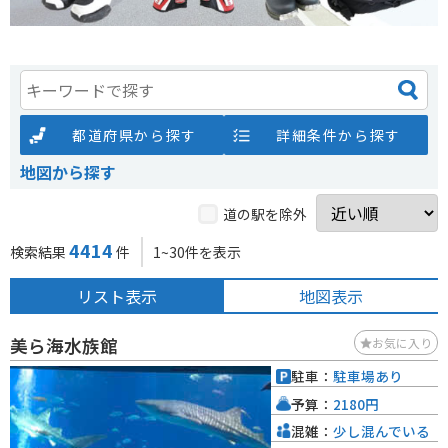
都道府県から探す
詳細条件から探す
地図から探す
道の駅を除外
4414
検索結果
件
1~30件を表示
リスト表示
地図表示
美ら海水族館
お気に入り
駐車：
駐車場あり
予算：
2180円
混雑：
少し混んでいる