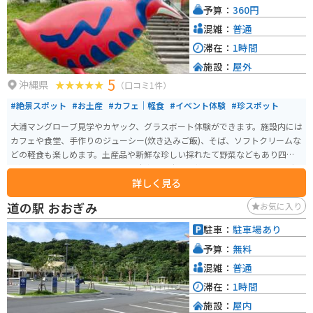
予算：
360円
混雑：
普通
滞在：
1時間
施設：
屋外
5
沖縄県
（口コミ1件）
#絶景スポット
#お土産
#カフェ｜軽食
#イベント体験
#珍スポット
大浦マングローブ見学やカヤック、グラスボート体験ができます。施設内には
カフェや食堂、手作りのジューシー(炊き込みご飯)、そば、ソフトクリームな
どの軽食も楽しめます。土産品や新鮮な珍しい採れたて野菜などもあり四季
を通じて訪れたいスポットです。駐車場も広くて整備されています。マングロ
詳しく見る
ーブ見学は必見です。
道の駅 おおぎみ
お気に入り
駐車：
駐車場あり
予算：
無料
混雑：
普通
滞在：
1時間
施設：
屋内