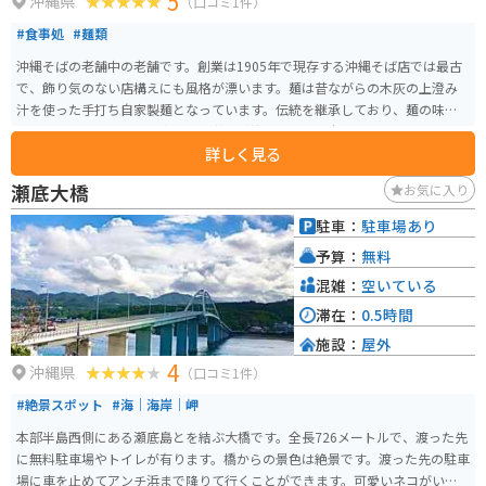
5
沖縄県
（口コミ1件）
#食事処
#麺類
沖縄そばの老舗中の老舗です。創業は1905年で現存する沖縄そば店では最古
で、飾り気のない店構えにも風格が漂います。麺は昔ながらの木灰の上澄み
汁を使った手打ち自家製麺となっています。伝統を継承しており、麺の味に
も注目です。カツオ漁が盛んな魚港に隣接しており、本場カツオだしも逸
詳しく見る
品、そばとジューシーのセットもオススメです。
瀬底大橋
お気に入り
駐車：
駐車場あり
予算：
無料
混雑：
空いている
滞在：
0.5時間
施設：
屋外
4
沖縄県
（口コミ1件）
#絶景スポット
#海｜海岸｜岬
本部半島西側にある瀬底島とを結ぶ大橋です。全長726メートルで、渡った先
に無料駐車場やトイレが有ります。橋からの景色は絶景です。渡った先の駐車
場に車を止めてアンチ浜まで降りて行くことができます。可愛いネコがいる