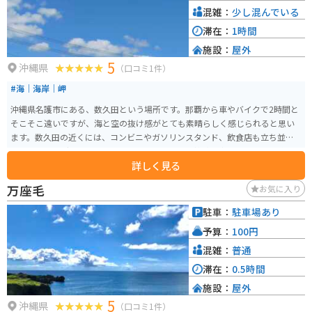
混雑：
少し混んでいる
滞在：
1時間
施設：
屋外
5
沖縄県
（口コミ1件）
#海｜海岸｜岬
沖縄県名護市にある、数久田という場所です。那覇から車やバイクで2時間と
そこそこ遠いですが、海と空の抜け感がとても素晴らしく感じられると思い
ます。数久田の近くには、コンビニやガソリンスタンド、飲食店も立ち並ぶ
のでツーリングやドライブには最適です。日頃の雑踏を忘れて、景色を眺めて
詳しく見る
過ごすとリフレッシュにもなります。
万座毛
お気に入り
駐車：
駐車場あり
予算：
100円
混雑：
普通
滞在：
0.5時間
施設：
屋外
5
沖縄県
（口コミ1件）