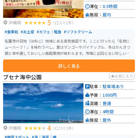
滞在：
0.5時間
施設：
屋内
5
沖縄県
（口コミ1件）
#食事処
#お土産
#カフェ｜軽食
#ソフトクリーム
名護市の羽地（はねじ）地域にある直売施設です。ここに行ったら「名物ニ
ューハーフ！」を味わうべし。夏はマンゴーやパイナップル、冬はかんきつ
類と年中通しておいしい南国果物が味わえます。市場に出回らない珍しい果
物もあります。新鮮な羽地のたまご「やんばるたまご」とその親鶏「羽地
詳しく見る
鶏」を使った食事やお惣菜も楽しめます。
ブセナ海中公園
お気に入り
駐車：
駐車場あり
予算：
1000円
混雑：
普通
滞在：
4時間
施設：
屋外
4
沖縄県
（口コミ1件）
#絶景スポット
#海｜海岸｜岬