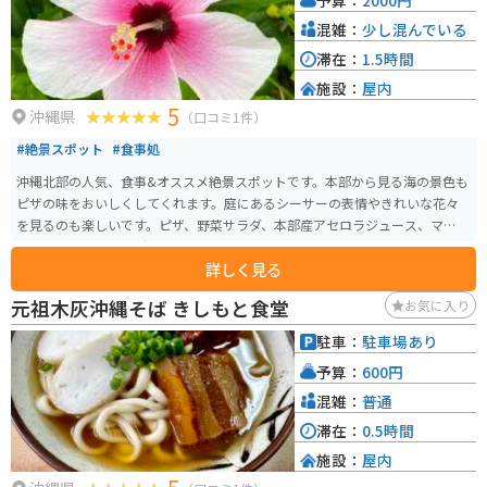
混雑：
少し混んでいる
滞在：
1.5時間
施設：
屋内
5
沖縄県
（口コミ1件）
#絶景スポット
#食事処
沖縄北部の人気、食事&オススメ絶景スポットです。本部から見る海の景色も
ピザの味をおいしくしてくれます。庭にあるシーサーの表情やきれいな花々
を見るのも楽しいです。ピザ、野菜サラダ、本部産アセロラジュース、マンゴ
ーの森（カットマンゴー）などがいただけます。
詳しく見る
元祖木灰沖縄そば きしもと食堂
お気に入り
駐車：
駐車場あり
予算：
600円
混雑：
普通
滞在：
0.5時間
施設：
屋内