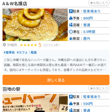
A＆W名護店
お気に入り
駐車：
駐車場あり
予算：
600円
混雑：
普通
滞在：
0.5時間
施設：
屋内
5
沖縄県
（口コミ1件）
#食事処
#カフェ｜軽食
ご存じ沖縄で有名なハンバーガ屋さん。沖縄北部への遠出にも立ち寄りたい
店舗。南国を感じる店の雰囲気は昼も夜も最高！県内A&Wで一番広いお店で
す。店内にはサーティワンも併設しており、各種グッズの品揃えもピカイチ。
季節に合わせた飾り付けも好感がもてます。
詳しく見る
羽地の駅
お気に入り
駐車：
駐車場あり
予算：
500円
混雑：
普通