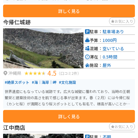
時があります。
詳しく見る
今帰仁城跡
お気に入り
駐車：
駐車場あり
予算：
1000円
混雑：
空いている
滞在：
0.5時間
施設：
屋外
4.5
沖縄県
（口コミ2件）
#絶景スポット
#海｜海岸｜岬
#文化施設
世界遺産にもなっている城跡です。広大な城壁に覆われており、当時の王朝
繁栄と建築技術の高さを肌で感じる事が出来ます。春（２月）には今帰仁桜
（カンヒ桜）が満開となり桜スポットとしても有名で、標高が高いことから
頂上からの眺めも絶景なパワースポットです。「天空の城」ともいわれたり
詳しく見る
します。観覧料で歴史文化センターも入れます。駐車場は無料です。
江中商店
お気に入り
駐車：
不明