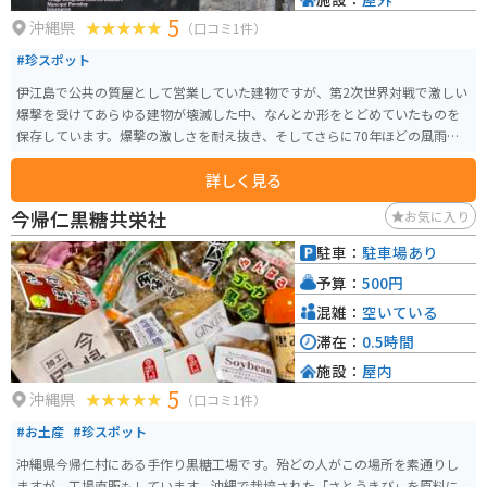
5
沖縄県
（口コミ1件）
#珍スポット
伊江島で公共の質屋として営業していた建物ですが、第2次世界対戦で激しい
爆撃を受けてあらゆる建物が壊滅した中、なんとか形をとどめていたものを
保存しています。爆撃の激しさを耐え抜き、そしてさらに70年ほどの風雨に
も耐えている戦前のコンクリート建築ということで注目をあびています。
詳しく見る
今帰仁黒糖共栄社
お気に入り
駐車：
駐車場あり
予算：
500円
混雑：
空いている
滞在：
0.5時間
施設：
屋内
5
沖縄県
（口コミ1件）
#お土産
#珍スポット
沖縄県今帰仁村にある手作り黒糖工場です。殆どの人がこの場所を素通りし
ますが、工場直販もしています。沖縄で栽培された「さとうきび」を原料に