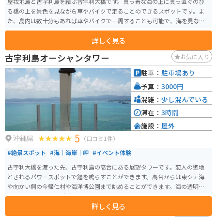
屋我地島と古宇利島を結ぶ古宇利大橋です。真っ青な海の上に真っ直ぐのび
る橋の上を景色を見ながら車やバイクで走ることのできるスポットです。ま
た、島内は数十分もあれば車やバイクで一周することも可能で、海を見なが
らドライブを楽しめます。
詳しく見る
古宇利島オーシャンタワー
お気に入り
駐車：
駐車場あり
予算：
3000円
混雑：
少し混んでいる
滞在：
3時間
施設：
屋外
5
沖縄県
（口コミ1件）
#絶景スポット
#海｜海岸｜岬
#イベント体験
古宇利大橋を渡った先、古宇利島の高台にある展望タワーです。恋人の聖地
とされるパワースポットで鐘を鳴らすことができます。高台からは東シナ海
や向かい側の今帰仁村や海洋博公園まで眺めることができます。海の透明度
も高く、エメラルドグリーンで透き通っています。
詳しく見る