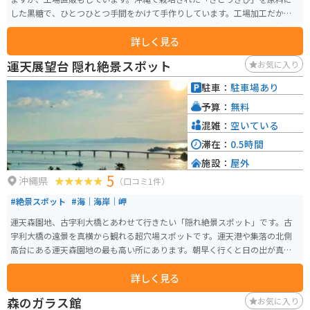
した黒糖で、ひとつひとつ手間をかけて手作りしています。工場加工だから
「ブラウンシュガージンジャー（しょうが黒糖）」「ゴーヤ、ウコン黒糖」
詳しく見る
のような健康的でバラエティにとんだ商品もあります。「ブエナス・エル
テ」という大賞を受賞した商品もお勧めです。
運天展望台 隠れ絶景スポット
お気に入り
駐車：
駐車場あり
予算：
無料
混雑：
空いている
滞在：
0.5時間
施設：
屋外
5
沖縄県
（口コミ1件）
#絶景スポット
#海｜海岸｜岬
運天森園地、古宇利大橋とあわせて行きたい「隠れ絶景スポット」です。古
宇利大橋の遠景を真横から観れる超穴場スポットです。運天港や集落の北側
高台にある運天森園地の最も高い所にあります。朝早く行くと日の出が真正
面に見られます。
詳しく見る
森のガラス館
お気に入り