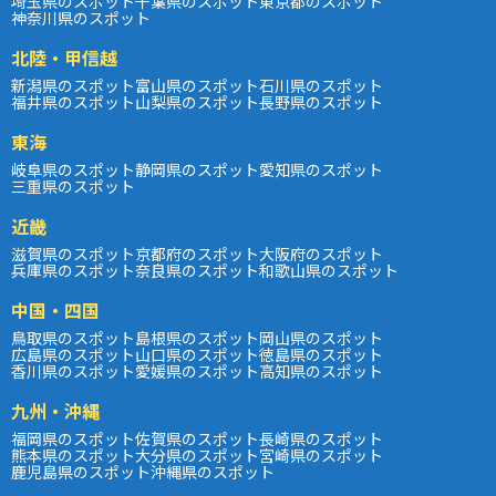
埼玉県のスポット
千葉県のスポット
東京都のスポット
神奈川県のスポット
北陸・甲信越
新潟県のスポット
富山県のスポット
石川県のスポット
福井県のスポット
山梨県のスポット
長野県のスポット
東海
岐阜県のスポット
静岡県のスポット
愛知県のスポット
三重県のスポット
近畿
滋賀県のスポット
京都府のスポット
大阪府のスポット
兵庫県のスポット
奈良県のスポット
和歌山県のスポット
中国・四国
鳥取県のスポット
島根県のスポット
岡山県のスポット
広島県のスポット
山口県のスポット
徳島県のスポット
香川県のスポット
愛媛県のスポット
高知県のスポット
九州・沖縄
福岡県のスポット
佐賀県のスポット
長崎県のスポット
熊本県のスポット
大分県のスポット
宮崎県のスポット
鹿児島県のスポット
沖縄県のスポット