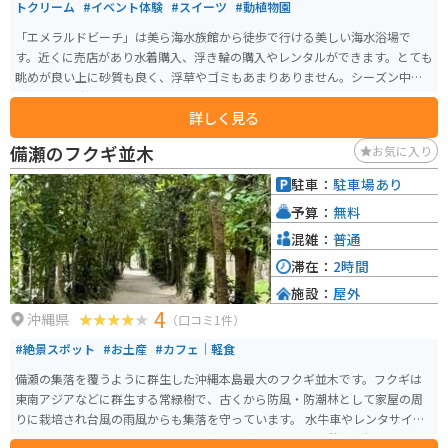
トクリーム
#イベント体験
#スイーツ
#動植物園
「エメラルドビーチ」は美ら海水族館から徒歩で行ける美しい海水浴場で
す。近くに売店があり水着購入、浮き輪の購入やレンタルができます。とても
眺めが良い上に砂質も良く、浮草やゴミもあまりありません。シーズン中は
監視員も常駐しています。ブルーシールアイスクリームを食べることもでき
詳しく見る
ます。午前中にビーチで遊び、午後から水族館周辺の無料ブースを散策、夕
方からは割引された水族館に行くと、まる1日で沖縄旅行が満喫出来る素晴ら
備瀬のフクギ並木
お気に入り
しいエリアになります。
駐車：
駐車場あり
予算：
無料
混雑：
普通
滞在：
2時間
施設：
屋外
4
沖縄県
（口コミ1件）
#絶景スポット
#お土産
#カフェ｜軽食
備瀬の集落を覆うように群生した沖縄本島最大のフクギ並木です。フクギは
東南アジアなどに群生する常緑樹で、古くから防風・防潮林として家屋の周
りに栽培され台風の雨風からも集落を守っています。 水牛車やレンタサイク
ルで巡ることも可能で、カフェや食事処も点在しており休憩にも便利です。