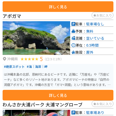
できます。歴史を感じさせる佇まいで迎える食堂は、昭和47年（1972）に創
詳しく見る
業。この店で、昔から多くのお客の胃袋をがっしり掴んでいるのが、名物の
「牛肉そば」です。
アポガマ
お気に入り
駐車：
駐車場なし
予算：
無料
混雑：
空いている
滞在：
0.5時間
施設：
屋外
5
沖縄県
（口コミ1件）
#絶景スポット
#海｜海岸｜岬
は沖縄本島の北部、恩納村にあるビーチです。近隣に「万座毛」や「万座ビ
ーチ」など多くのリゾート地があります。アポガマビーチの特徴は「自然の
洞窟アポガマ」です。沖縄の方言で「ガマ=洞窟」という意味があります。海
岸の真ん中には巨大な洞窟がありその洞窟の中から外海も一望できます。ま
詳しく見る
た、ダイビングやシュノーケリングの人気スポットでもあり、夕方にはキレ
イな夕日も拝めます。
わんさか大浦パーク 大浦マングローブ
お気に入り
駐車：
駐車場あり