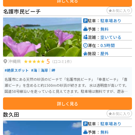
詳しく見る
ーツは人気があります。また、沖縄そばやタコライスなどのご当地グルメが
味わえる飲食店もあります。 バイクで訪れる場合、道の駅には広い駐車場が
名護市民ビーチ
お気に入り
完備されているので安心です。ツーリングの休憩場所としてはもちろん、沖
縄本島北部を巡る際の拠点としても便利です。 周辺には、パイナップルパー
駐車：
駐車場あり
クやナゴパイナップルワイナリーなど、観光スポットも点在しています。少し
予算：
無料
足を延ばせば、古宇利島や美ら海水族館にもアクセスできます。
混雑：
空いている
滞在：
0.5時間
施設：
屋外
5
沖縄県
（口コミ1件）
#絶景スポット
#海｜海岸｜岬
名護市にある天然の砂浜のビーチで「名護市民ビーチ」「幸喜ビーチ」「喜
瀬ビーチ」を含めると約1500mの砂浜が続きます。 水は透明度が高いです。
国道58号線沿いを走っていると見えてきます。駐車場は無料ですが、遊泳設
備などはありません。綺麗な海を見て休憩をしてから北へ南へ行くことがで
詳しく見る
きます。
数久田
お気に入り
駐車：
駐車場あり
予算：
無料