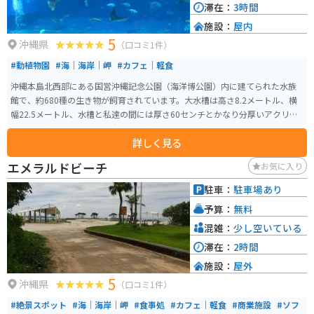
滞在：
3時間
施設：
屋内
5
沖縄県
（口コミ1件）
#動植物園
#海｜海岸｜岬
#カフェ｜軽食
沖縄本島北西部にある国営沖縄記念公園（海洋博公園）内に建てられた水族
館で、約680種の生き物が飼育されています。大水槽は高さ8.2メートル、横
幅22.5メートル、水槽と私達の間には厚さ60センチとかなり分厚いアクリル
ガラスで出来ています。 沖縄周辺の海、水面から水深700mまでを再現し、
詳しく見る
光、水質、透明度などをできるだけ自然の状態に保つことで、沖縄の海の素
晴らしさと重要性を体験、体感することができます。「サンゴの海」水槽で
エメラルドビーチ
お気に入り
飼育展示されている470群体のサンゴ、世界最大の魚ジンベエザメと世界初の
繁殖に成功したナンヨウマンタが観察できる巨大水槽「黒潮の海」、そして
駐車：
駐車場あり
謎に包まれた沖縄の深海を再現した「深層の海」水槽などがあります。 単な
予算：
無料
る水槽展示に留まらず、さまざまな角度から見られる工夫が施され、解説員
によるプログラムや定期的な企画展示を通じて、何度訪れても新たな発見が
混雑：
少し空いている
でき、海に対する興味が尽きないような水族館作りがなされています。
滞在：
2時間
施設：
屋外
5
沖縄県
（口コミ1件）
#絶景スポット
#海｜海岸｜岬
#食事処
#カフェ｜軽食
#商業施設
#ソフ