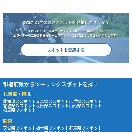
あなたのオススメスポットを登録しませんか？
モトスポットでは、皆様からオススメスポットを募集しています！
全ライダーのための最高なサービス作りに、ご協力よろしくお願いいたします。
スポットを登録する
都道府県からツーリングスポットを探す
北海道・東北
北海道のスポット
青森県のスポット
岩手県のスポット
宮城県のスポット
秋田県のスポット
山形県のスポット
福島県のスポット
関東
茨城県のスポット
栃木県のスポット
群馬県のスポット