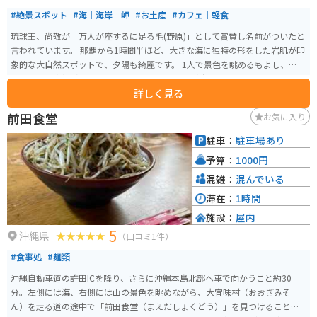
#絶景スポット
#海｜海岸｜岬
#お土産
#カフェ｜軽食
琉球王、尚敬が「万人が座するに足る毛(野原)」として賞賛し名前がついたと
言われています。 那覇から1時間半ほど、大きな海に独特の形をした岩肌が印
象的な大自然スポットで、夕陽も綺麗です。 1人で景色を眺めるもよし、仲間
と行って記念撮影するのもいいと思います。 風が強い冬はオススメできない
詳しく見る
かも…。施設が新しくなり食事処や土産物もあります。万座毛限定の切手自販
機があります。遊歩道観覧料は100円です。
前田食堂
お気に入り
駐車：
駐車場あり
予算：
1000円
混雑：
混んでいる
滞在：
1時間
施設：
屋内
5
沖縄県
（口コミ1件）
#食事処
#麺類
沖縄自動車道の許田ICを降り、さらに沖縄本島北部へ車で向かうこと約30
分。左側には海、右側には山の景色を眺めながら、大宜味村（おおぎみそ
ん）を走る道の途中で「前田食堂（まえだしょくどう）」を見つけることが