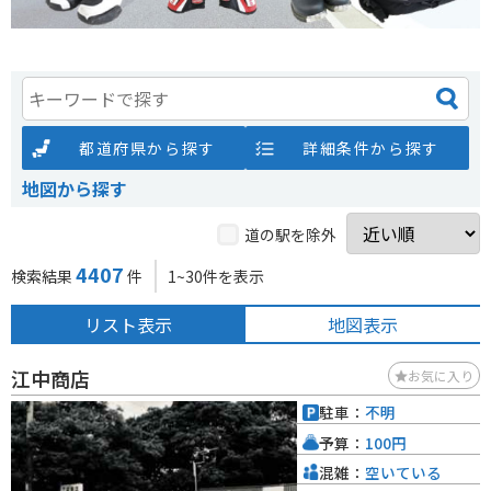
都道府県から探す
詳細条件から探す
地図から探す
道の駅を除外
4407
検索結果
件
1~30件を表示
リスト表示
地図表示
江中商店
お気に入り
駐車：
不明
予算：
100円
混雑：
空いている