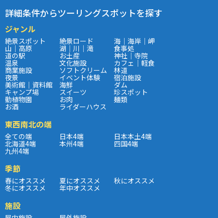
詳細条件からツーリングスポットを探す
ジャンル
絶景スポット
絶景ロード
海｜海岸｜岬
山｜高原
湖｜川｜滝
食事処
道の駅
お土産
神社｜寺院
温泉
文化施設
カフェ｜軽食
商業施設
ソフトクリーム
林道
夜景
イベント体験
宿泊施設
美術館｜資料館
海鮮
ダム
キャンプ場
スイーツ
珍スポット
動植物園
お肉
麺類
お酒
ライダーハウス
東西南北の端
全ての端
日本4端
日本本土4端
北海道4端
本州4端
四国4端
九州4端
季節
春にオススメ
夏にオススメ
秋にオススメ
冬にオススメ
年中オススメ
施設
屋内施設
屋外施設