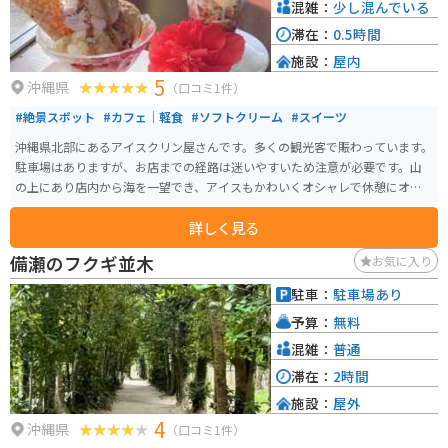
混雑：
少し混んでいる
滞在：
0.5時間
施設：
屋内
5
沖縄県
（口コミ1件）
#絶景スポット
#カフェ｜軽食
#ソフトクリーム
#スイーツ
沖縄県北部にあるアイスクリン屋さんです。多くの観光客で賑わっています。
駐車場はありますが、お店までの経路は迷いやすいため注意が必要です。山
の上にあり店内から海を一望でき、アイスもかわいくオシャレで休憩にオス
スメです。
詳しく見る
備瀬のフクギ並木
お気に入り
駐車：
駐車場あり
予算：
無料
混雑：
普通
滞在：
2時間
施設：
屋外
4
沖縄県
（口コミ1件）