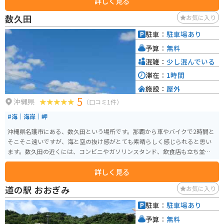
詳しく見る
ーツは人気があります。また、沖縄そばやタコライスなどのご当地グルメが
味わえる飲食店もあります。 バイクで訪れる場合、道の駅には広い駐車場が
数久田
お気に入り
完備されているので安心です。ツーリングの休憩場所としてはもちろん、沖
縄本島北部を巡る際の拠点としても便利です。 周辺には、パイナップルパー
駐車：
駐車場あり
クやナゴパイナップルワイナリーなど、観光スポットも点在しています。少し
予算：
無料
足を延ばせば、古宇利島や美ら海水族館にもアクセスできます。
混雑：
少し混んでいる
滞在：
1時間
施設：
屋外
5
沖縄県
（口コミ1件）
#海｜海岸｜岬
沖縄県名護市にある、数久田という場所です。那覇から車やバイクで2時間と
そこそこ遠いですが、海と空の抜け感がとても素晴らしく感じられると思い
ます。数久田の近くには、コンビニやガソリンスタンド、飲食店も立ち並ぶ
のでツーリングやドライブには最適です。日頃の雑踏を忘れて、景色を眺めて
詳しく見る
過ごすとリフレッシュにもなります。
道の駅 おおぎみ
お気に入り
駐車：
駐車場あり
予算：
無料