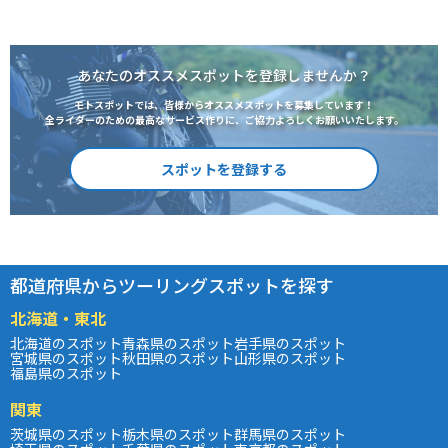
あなたのオススメスポットを登録しませんか？
モトスポットでは、皆様からオススメスポットを募集しています！
全ライダーのための最高なサービス作りに、ご協力よろしくお願いいたします。
スポットを登録する
都道府県からツーリングスポットを探す
北海道・東北
北海道のスポット
青森県のスポット
岩手県のスポット
宮城県のスポット
秋田県のスポット
山形県のスポット
福島県のスポット
関東
茨城県のスポット
栃木県のスポット
群馬県のスポット