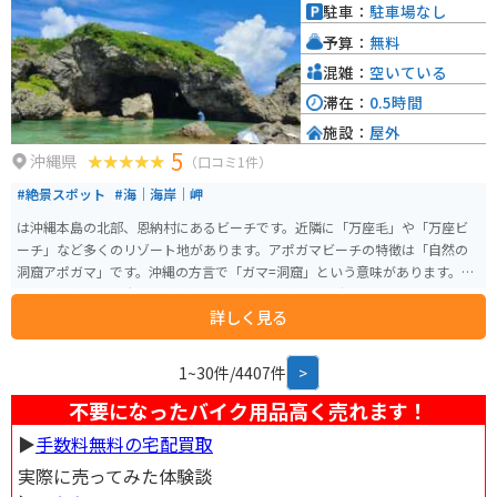
た創作料理も楽しめます。 また、道の駅 ゆいゆい国頭は、バイクツーリング
駐車：
駐車場なし
の休憩場所としても人気があります。駐車場も広く、トイレも完備されてい
予算：
無料
るので、安心して休憩することができます。 周辺には、沖縄海岸国定公園の
美しい海や山々が広がっており、観光スポットもたくさんあります。沖縄美
混雑：
空いている
ら海水族館や古宇利島など、人気観光スポットへのアクセスも良好です。
滞在：
0.5時間
施設：
屋外
5
沖縄県
（口コミ1件）
#絶景スポット
#海｜海岸｜岬
は沖縄本島の北部、恩納村にあるビーチです。近隣に「万座毛」や「万座ビ
ーチ」など多くのリゾート地があります。アポガマビーチの特徴は「自然の
洞窟アポガマ」です。沖縄の方言で「ガマ=洞窟」という意味があります。海
岸の真ん中には巨大な洞窟がありその洞窟の中から外海も一望できます。ま
詳しく見る
た、ダイビングやシュノーケリングの人気スポットでもあり、夕方にはキレ
イな夕日も拝めます。
1~30件/4407件
>
不要になったバイク用品高く売れます！
▶︎
手数料無料の宅配買取
実際に売ってみた体験談