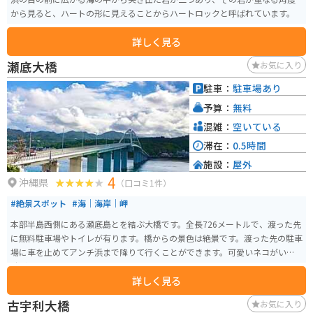
から見ると、ハートの形に見えることからハートロックと呼ばれています。
詳しく見る
瀬底大橋
お気に入り
駐車：
駐車場あり
予算：
無料
混雑：
空いている
滞在：
0.5時間
施設：
屋外
4
沖縄県
（口コミ1件）
#絶景スポット
#海｜海岸｜岬
本部半島西側にある瀬底島とを結ぶ大橋です。全長726メートルで、渡った先
に無料駐車場やトイレが有ります。橋からの景色は絶景です。渡った先の駐車
場に車を止めてアンチ浜まで降りて行くことができます。可愛いネコがいる
時があります。
詳しく見る
古宇利大橋
お気に入り