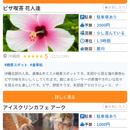
テ」という大賞を受賞した商品もお勧めです。
ピザ喫茶 花人逢
お気に入り
駐車：
駐車場あり
予算：
2000円
混雑：
少し混んでいる
滞在：
1.5時間
施設：
屋内
5
沖縄県
（口コミ1件）
#絶景スポット
#食事処
沖縄北部の人気、食事&オススメ絶景スポットです。本部から見る海の景色も
ピザの味をおいしくしてくれます。庭にあるシーサーの表情やきれいな花々
を見るのも楽しいです。ピザ、野菜サラダ、本部産アセロラジュース、マンゴ
ーの森（カットマンゴー）などがいただけます。
詳しく見る
アイスクリンカフェ アーク
お気に入り
駐車：
駐車場あり
予算：
1000円