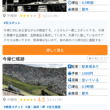
滞在：
0.5時間
施設：
屋外
3
沖縄県
（口コミ1件）
#珍スポット
今帰仁村にある昔ながらの商店です。ノスタルジー癒しスポットです。 今帰
仁黒糖や生活雑貨、生鮮食品を販売しています。大通りに面しているのでア
クセスは良いですが、駐車場はないので、目の前のバス停付近に路駐するこ
とになります。
詳しく見る
今帰仁城跡
お気に入り
駐車：
駐車場あり
予算：
1000円
混雑：
空いている
滞在：
0.5時間
施設：
屋外
4.5
沖縄県
（口コミ2件）
#絶景スポット
#海｜海岸｜岬
#文化施設