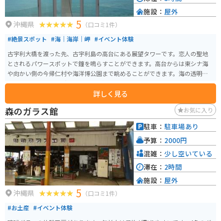
施設：
屋外
5
沖縄県
（口コミ1件）
#絶景スポット
#海｜海岸｜岬
#イベント体験
古宇利大橋を渡った先、古宇利島の高台にある展望タワーです。恋人の聖地
とされるパワースポットで鐘を鳴らすことができます。高台からは東シナ海
や向かい側の今帰仁村や海洋博公園まで眺めることができます。海の透明度
も高く、エメラルドグリーンで透き通っています。
詳しく見る
森のガラス館
お気に入り
駐車：
駐車場あり
予算：
2000円
混雑：
少し空いている
滞在：
2時間
施設：
屋外
5
沖縄県
（口コミ1件）
#お土産
#イベント体験