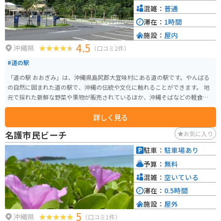
混雑：
普通
滞在：
1時間
施設：
屋内
4.5
沖縄県
（口コミ2件）
#道の駅
「道の駅 おおぎみ」は、沖縄県島尻郡大宜味村にある道の駅です。やんばる
の自然に囲まれた道の駅で、沖縄の伝統や文化に触れることができます。 地
元で採れた新鮮な野菜や果物が販売されているほか、沖縄そばなどの軽食も
楽しめます。 バイクで訪れる際は、道の駅周辺の景色を楽しみながらツーリ
詳しく見る
ングするのがおすすめです。 大宜味村はシークヮーサーの産地としても有名
で、道の駅でもシークヮーサーを使ったジュースやお菓子などが販売されて
名護市民ビーチ
お気に入り
います。 また、道の駅に隣接して、大宜味村立の博物館「やんばる学びの
森」があります。 【基本情報】 住所：沖縄県島尻郡大宜味村字根路銘1620
駐車：
駐車場あり
電話番号：0980-44-3242 営業時間：9:00～18:00 駐車場：普通車50台、大型
予算：
無料
車5台 【おすすめポイント】 * 新鮮な地元産の野菜や果物が購入できる * 沖縄
そばなどの郷土料理が味わえる * シークヮーサーを使ったお土産が豊富 * や
混雑：
空いている
んばるの自然を感じられる 【周辺情報】 * やんばる学びの森（博物館） * 大
滞在：
0.5時間
宜味村塩屋富士展望台 * ター滝 道の駅 おおぎみは、沖縄の自然や文化を満喫
施設：
屋外
できるスポットです。沖縄観光の際は、ぜひ訪れてみてください。
5
沖縄県
（口コミ1件）