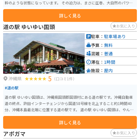
幹のような状態になっています。 その迫力は、まさに圧巻、大自然のパワー
を感じる素敵なスポットです。今でも毎年旧盆には、ガジュマルの樹の下で
詳しく見る
御願行事が行われており古くから区民に慕われているガジュマルです。駐車
場がなく民家が隣接しているので、訪れる際は周りへの配慮にも気をつけた
道の駅 ゆいゆい国頭
お気に入り
い。
駐車：
駐車場あり
予算：
無料
混雑：
普通
滞在：
1時間
施設：
屋内
5
沖縄県
（口コミ1件）
#道の駅
道の駅 ゆいゆい国頭は、沖縄県国頭郡国頭村にある道の駅です。沖縄自動車
道の終点、許田インターチェンジから国道58号線を北上すること約1時間40
分、沖縄本島最北端に位置する道の駅です。 道の駅 ゆいゆい国頭は、やんば
るの自然と文化に触れられる情報発信拠点として、地元の特産品販売やレス
詳しく見る
トラン、観光案内所などを併設しています。 特産品販売では、地元でとれた
新鮮な野菜や果物、海産物の加工品などが販売されています。レストランで
アポガマ
お気に入り
は、沖縄そばやチャンプルーなどの沖縄料理はもちろん、地元の食材を使っ