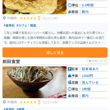
滞在：
0.5時間
施設：
屋内
5
沖縄県
（口コミ1件）
#食事処
#カフェ｜軽食
ご存じ沖縄で有名なハンバーガ屋さん。沖縄北部への遠出にも立ち寄りたい
店舗。南国を感じる店の雰囲気は昼も夜も最高！県内A&Wで一番広いお店で
す。店内にはサーティワンも併設しており、各種グッズの品揃えもピカイチ。
季節に合わせた飾り付けも好感がもてます。
詳しく見る
前田食堂
お気に入り
駐車：
駐車場あり
予算：
1000円
混雑：
混んでいる
滞在：
1時間
施設：
屋内
5
沖縄県
（口コミ1件）
#食事処
#麺類