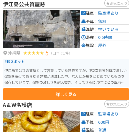
伊江島公共質屋跡
お気に入り
駐車：
駐車場あり
予算：
無料
混雑：
空いている
滞在：
0.5時間
施設：
屋外
5
沖縄県
（口コミ1件）
#珍スポット
伊江島で公共の質屋として営業していた建物ですが、第2次世界対戦で激しい
爆撃を受けてあらゆる建物が壊滅した中、なんとか形をとどめていたものを
保存しています。爆撃の激しさを耐え抜き、そしてさらに70年ほどの風雨に
も耐えている戦前のコンクリート建築ということで注目をあびています。
詳しく見る
A＆W名護店
お気に入り
駐車：
駐車場あり
予算：
600円
混雑：
普通