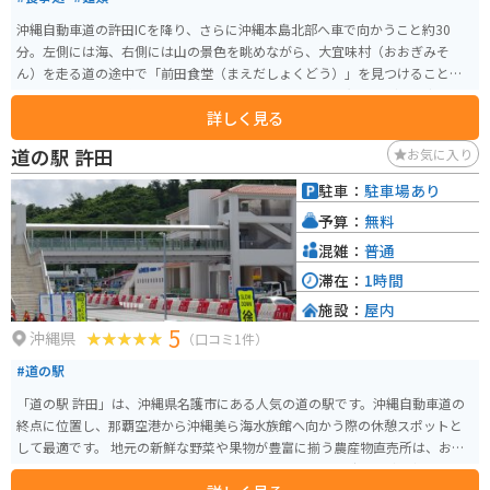
沖縄自動車道の許田ICを降り、さらに沖縄本島北部へ車で向かうこと約30
分。左側には海、右側には山の景色を眺めながら、大宜味村（おおぎみそ
ん）を走る道の途中で「前田食堂（まえだしょくどう）」を見つけることが
できます。歴史を感じさせる佇まいで迎える食堂は、昭和47年（1972）に創
詳しく見る
業。この店で、昔から多くのお客の胃袋をがっしり掴んでいるのが、名物の
「牛肉そば」です。
道の駅 許田
お気に入り
駐車：
駐車場あり
予算：
無料
混雑：
普通
滞在：
1時間
施設：
屋内
5
沖縄県
（口コミ1件）
#道の駅
「道の駅 許田」は、沖縄県名護市にある人気の道の駅です。沖縄自動車道の
終点に位置し、那覇空港から沖縄美ら海水族館へ向かう際の休憩スポットと
して最適です。 地元の新鮮な野菜や果物が豊富に揃う農産物直売所は、お土
産探しにもおすすめです。特に、シークヮーサーやマンゴーなどの南国フル