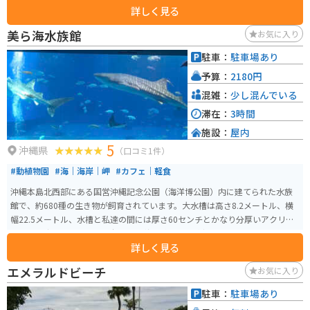
詳しく見る
品、そばとジューシーのセットもオススメです。
美ら海水族館
お気に入り
駐車：
駐車場あり
予算：
2180円
混雑：
少し混んでいる
滞在：
3時間
施設：
屋内
5
沖縄県
（口コミ1件）
#動植物園
#海｜海岸｜岬
#カフェ｜軽食
沖縄本島北西部にある国営沖縄記念公園（海洋博公園）内に建てられた水族
館で、約680種の生き物が飼育されています。大水槽は高さ8.2メートル、横
幅22.5メートル、水槽と私達の間には厚さ60センチとかなり分厚いアクリル
ガラスで出来ています。 沖縄周辺の海、水面から水深700mまでを再現し、
詳しく見る
光、水質、透明度などをできるだけ自然の状態に保つことで、沖縄の海の素
晴らしさと重要性を体験、体感することができます。「サンゴの海」水槽で
エメラルドビーチ
お気に入り
飼育展示されている470群体のサンゴ、世界最大の魚ジンベエザメと世界初の
繁殖に成功したナンヨウマンタが観察できる巨大水槽「黒潮の海」、そして
駐車：
駐車場あり
謎に包まれた沖縄の深海を再現した「深層の海」水槽などがあります。 単な