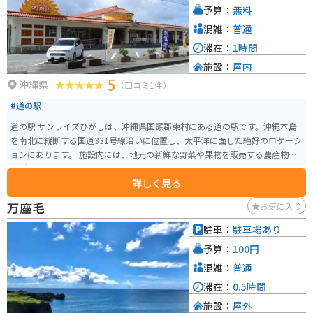
予算：
無料
混雑：
普通
滞在：
1時間
施設：
屋内
5
沖縄県
（口コミ1件）
#道の駅
道の駅 サンライズひがしは、沖縄県国頭郡東村にある道の駅です。沖縄本島
を南北に縦断する国道331号線沿いに位置し、太平洋に面した絶好のロケーシ
ョンにあります。 施設内には、地元の新鮮な野菜や果物を販売する農産物直
売所や、沖縄そばなどの軽食を提供するレストランがあります。また、太平
詳しく見る
洋を一望できる展望台からは、水平線から昇る朝日を眺めることができま
す。 バイクで訪れる場合、道の駅には広々とした駐車場が完備されているの
万座毛
お気に入り
で安心です。周辺には、慶佐次湾のヒルギ林など、自然豊かな観光スポットも
点在しています。 東村は、パイナップルの生産が盛んな地域として知られて
駐車：
駐車場あり
います。道の駅 サンライズひがしでも、新鮮なパイナップルや、パイナップ
予算：
100円
ルを使った加工品を購入することができます。また、東村で収穫される海ぶ
どうもおすすめです。
混雑：
普通
滞在：
0.5時間
施設：
屋外