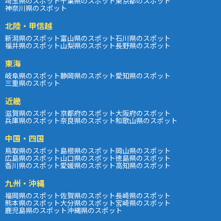
埼玉県のスポット
千葉県のスポット
東京都のスポット
神奈川県のスポット
北陸・甲信越
新潟県のスポット
富山県のスポット
石川県のスポット
福井県のスポット
山梨県のスポット
長野県のスポット
東海
岐阜県のスポット
静岡県のスポット
愛知県のスポット
三重県のスポット
近畿
滋賀県のスポット
京都府のスポット
大阪府のスポット
兵庫県のスポット
奈良県のスポット
和歌山県のスポット
中国・四国
鳥取県のスポット
島根県のスポット
岡山県のスポット
広島県のスポット
山口県のスポット
徳島県のスポット
香川県のスポット
愛媛県のスポット
高知県のスポット
九州・沖縄
福岡県のスポット
佐賀県のスポット
長崎県のスポット
熊本県のスポット
大分県のスポット
宮崎県のスポット
鹿児島県のスポット
沖縄県のスポット