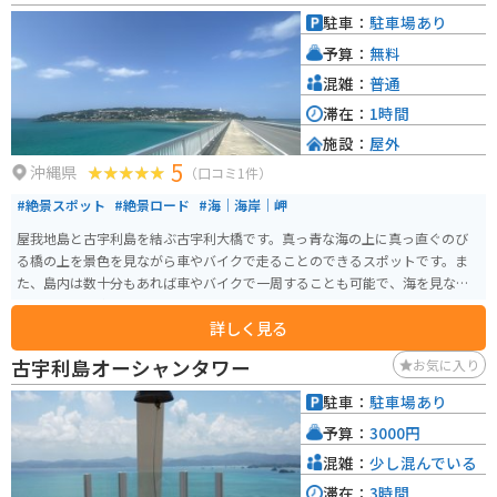
駐車：
駐車場あり
予算：
無料
混雑：
普通
滞在：
1時間
施設：
屋外
5
沖縄県
（口コミ1件）
#絶景スポット
#絶景ロード
#海｜海岸｜岬
屋我地島と古宇利島を結ぶ古宇利大橋です。真っ青な海の上に真っ直ぐのび
る橋の上を景色を見ながら車やバイクで走ることのできるスポットです。ま
た、島内は数十分もあれば車やバイクで一周することも可能で、海を見なが
らドライブを楽しめます。
詳しく見る
古宇利島オーシャンタワー
お気に入り
駐車：
駐車場あり
予算：
3000円
混雑：
少し混んでいる
滞在：
3時間