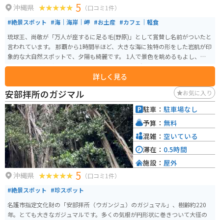
5
沖縄県
（口コミ1件）
#絶景スポット
#海｜海岸｜岬
#お土産
#カフェ｜軽食
琉球王、尚敬が「万人が座するに足る毛(野原)」として賞賛し名前がついたと
言われています。 那覇から1時間半ほど、大きな海に独特の形をした岩肌が印
象的な大自然スポットで、夕陽も綺麗です。 1人で景色を眺めるもよし、仲間
と行って記念撮影するのもいいと思います。 風が強い冬はオススメできない
詳しく見る
かも…。施設が新しくなり食事処や土産物もあります。万座毛限定の切手自販
機があります。遊歩道観覧料は100円です。
安部拝所のガジマル
お気に入り
駐車：
駐車場なし
予算：
無料
混雑：
空いている
滞在：
0.5時間
施設：
屋外
5
沖縄県
（口コミ1件）
#絶景スポット
#珍スポット
名護市指定文化財の「安部拝所（ウガンジュ）のガジュマル」、樹齢約220
年。とても大きなガジュマルです。多くの気根が円形状に巻きついて大径の