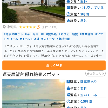
予算：
無料
る水槽展示に留まらず、さまざまな角度から見られる工夫が施され、解説員
によるプログラムや定期的な企画展示を通じて、何度訪れても新たな発見が
混雑：
少し空いている
でき、海に対する興味が尽きないような水族館作りがなされています。
滞在：
2時間
施設：
屋外
5
沖縄県
（口コミ1件）
#絶景スポット
#海｜海岸｜岬
#食事処
#カフェ｜軽食
#商業施設
#ソフ
トクリーム
#イベント体験
#スイーツ
#動植物園
「エメラルドビーチ」は美ら海水族館から徒歩で行ける美しい海水浴場で
す。近くに売店があり水着購入、浮き輪の購入やレンタルができます。とても
眺めが良い上に砂質も良く、浮草やゴミもあまりありません。シーズン中は
監視員も常駐しています。ブルーシールアイスクリームを食べることもでき
詳しく見る
ます。午前中にビーチで遊び、午後から水族館周辺の無料ブースを散策、夕
方からは割引された水族館に行くと、まる1日で沖縄旅行が満喫出来る素晴ら
運天展望台 隠れ絶景スポット
お気に入り
しいエリアになります。
駐車：
駐車場あり
予算：
無料
混雑：
空いている
滞在：
0.5時間
施設：
屋外