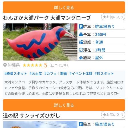
た」と伝えれば誘導してくれます。 園内では無料のシャトルバス（20分間隔
詳しく見る
で運行）が利用でき、海中展望塔へは徒歩またはシャトルバスを利用します。
展望塔の窓（24面）からは360度パノラマの海中を見ることができます。
わんさか大浦パーク 大浦マングローブ
お気に入り
駐車：
駐車場あり
予算：
360円
混雑：
普通
滞在：
1時間
施設：
屋外
5
沖縄県
（口コミ1件）
#絶景スポット
#お土産
#カフェ｜軽食
#イベント体験
#珍スポット
大浦マングローブ見学やカヤック、グラスボート体験ができます。施設内には
カフェや食堂、手作りのジューシー(炊き込みご飯)、そば、ソフトクリームな
どの軽食も楽しめます。土産品や新鮮な珍しい採れたて野菜などもあり四季
を通じて訪れたいスポットです。駐車場も広くて整備されています。マングロ
詳しく見る
ーブ見学は必見です。
道の駅 サンライズひがし
お気に入り
駐車：
駐車場あり