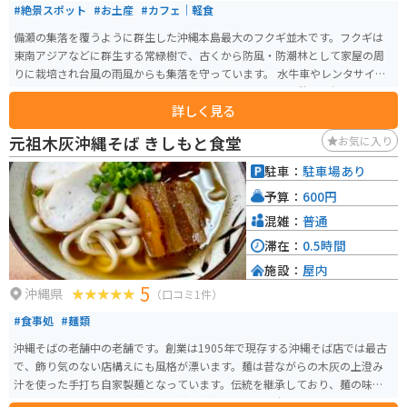
#絶景スポット
#お土産
#カフェ｜軽食
備瀬の集落を覆うように群生した沖縄本島最大のフクギ並木です。フクギは
東南アジアなどに群生する常緑樹で、古くから防風・防潮林として家屋の周
りに栽培され台風の雨風からも集落を守っています。 水牛車やレンタサイク
ルで巡ることも可能で、カフェや食事処も点在しており休憩にも便利です。
詳しく見る
海辺に出ると晴れた日は正面に伊江島が見えます。
元祖木灰沖縄そば きしもと食堂
お気に入り
駐車：
駐車場あり
予算：
600円
混雑：
普通
滞在：
0.5時間
施設：
屋内
5
沖縄県
（口コミ1件）
#食事処
#麺類
沖縄そばの老舗中の老舗です。創業は1905年で現存する沖縄そば店では最古
で、飾り気のない店構えにも風格が漂います。麺は昔ながらの木灰の上澄み
汁を使った手打ち自家製麺となっています。伝統を継承しており、麺の味に
も注目です。カツオ漁が盛んな魚港に隣接しており、本場カツオだしも逸