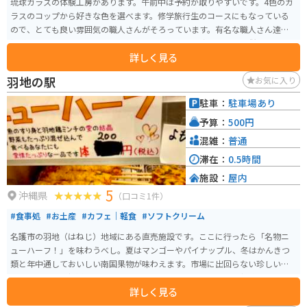
琉球ガラスの体験工房があります。午前中は予約が取りやすいです。4色のガ
ラスのコップから好きな色を選べます。修学旅行生のコースにもなっている
ので、とても良い雰囲気の職人さんがそろっています。有名な職人さん達が
指導してくれますので、上手に作れます。作成した琉球ガラスは併設のお土
詳しく見る
産屋さんの商品と合わせて自宅まで郵送してくれます。旅の思い出に、写真
撮影を手伝ってくれたりもします。
羽地の駅
お気に入り
駐車：
駐車場あり
予算：
500円
混雑：
普通
滞在：
0.5時間
施設：
屋内
5
沖縄県
（口コミ1件）
#食事処
#お土産
#カフェ｜軽食
#ソフトクリーム
名護市の羽地（はねじ）地域にある直売施設です。ここに行ったら「名物ニ
ューハーフ！」を味わうべし。夏はマンゴーやパイナップル、冬はかんきつ
類と年中通しておいしい南国果物が味わえます。市場に出回らない珍しい果
物もあります。新鮮な羽地のたまご「やんばるたまご」とその親鶏「羽地
詳しく見る
鶏」を使った食事やお惣菜も楽しめます。