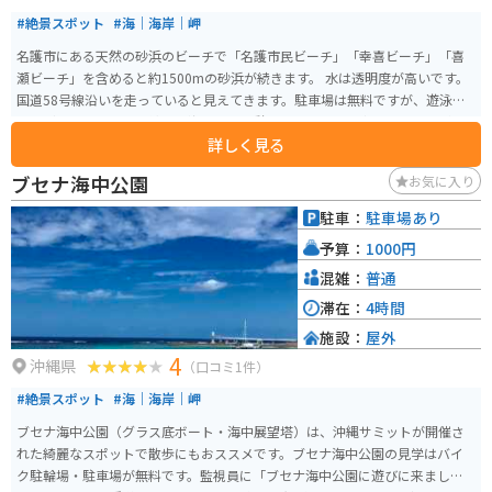
#絶景スポット
#海｜海岸｜岬
名護市にある天然の砂浜のビーチで「名護市民ビーチ」「幸喜ビーチ」「喜
瀬ビーチ」を含めると約1500mの砂浜が続きます。 水は透明度が高いです。
国道58号線沿いを走っていると見えてきます。駐車場は無料ですが、遊泳設
備などはありません。綺麗な海を見て休憩をしてから北へ南へ行くことがで
詳しく見る
きます。
ブセナ海中公園
お気に入り
駐車：
駐車場あり
予算：
1000円
混雑：
普通
滞在：
4時間
施設：
屋外
4
沖縄県
（口コミ1件）
#絶景スポット
#海｜海岸｜岬
ブセナ海中公園（グラス底ボート・海中展望塔）は、沖縄サミットが開催さ
れた綺麗なスポットで散歩にもおススメです。ブセナ海中公園の見学はバイ
ク駐輪場・駐車場が無料です。監視員に「ブセナ海中公園に遊びに来まし