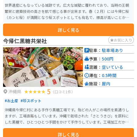
世界遺産にもなっている城跡です。広大な城壁に覆われており、当時の王朝
繁栄と建築技術の高さを肌で感じる事が出来ます。春（２月）には今帰仁桜
（カンヒ桜）が満開となり桜スポットとしても有名で、標高が高いことから
頂上からの眺めも絶景なパワースポットです。「天空の城」ともいわれたり
詳しく見る
します。観覧料で歴史文化センターも入れます。駐車場は無料です。
今帰仁黒糖共栄社
お気に入り
駐車：
駐車場あり
予算：
500円
混雑：
空いている
滞在：
0.5時間
施設：
屋内
5
沖縄県
（口コミ1件）
#お土産
#珍スポット
沖縄県今帰仁村にある手作り黒糖工場です。殆どの人がこの場所を素通りし
ますが、工場直販もしています。沖縄で栽培された「さとうきび」を原料に
した黒糖で、ひとつひとつ手間をかけて手作りしています。工場加工だから
「ブラウンシュガージンジャー（しょうが黒糖）」「ゴーヤ、ウコン黒糖」
詳しく見る
のような健康的でバラエティにとんだ商品もあります。「ブエナス・エル