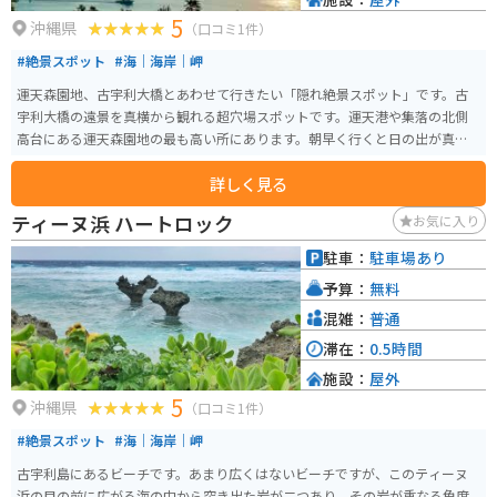
5
沖縄県
（口コミ1件）
#絶景スポット
#海｜海岸｜岬
運天森園地、古宇利大橋とあわせて行きたい「隠れ絶景スポット」です。古
宇利大橋の遠景を真横から観れる超穴場スポットです。運天港や集落の北側
高台にある運天森園地の最も高い所にあります。朝早く行くと日の出が真正
面に見られます。
詳しく見る
ティーヌ浜 ハートロック
お気に入り
駐車：
駐車場あり
予算：
無料
混雑：
普通
滞在：
0.5時間
施設：
屋外
5
沖縄県
（口コミ1件）
#絶景スポット
#海｜海岸｜岬
古宇利島にあるビーチです。あまり広くはないビーチですが、このティーヌ
浜の目の前に広がる海の中から突き出た岩が二つあり、その岩が重なる角度