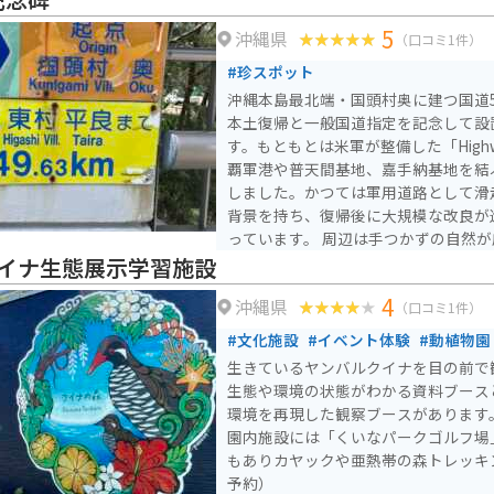
い。
5
沖縄県
（口コミ1件）
#珍スポット
沖縄本島最北端・国頭村奥に建つ国道5
本土復帰と一般国道指定を記念して設
す。もともとは米軍が整備した「Highw
覇軍港や普天間基地、嘉手納基地を結
しました。かつては軍用道路として滑
背景を持ち、復帰後に大規模な改良が
っています。 周辺は手つかずの自然が広がり、最北端到達の達
成感も味わえるためツーリングの目的
イナ生態展示学習施設
線やワインディングが続くため、景色
4
沖縄県
魅力です。
（口コミ1件）
#文化施設
#イベント体験
#動植物園
生きているヤンバルクイナを目の前で
生態や環境の状態がわかる資料ブース
環境を再現した観察ブースがあります。 安田くいなふれあ
園内施設には「くいなパークゴルフ場
もありカヤックや亜熱帯の森トレッキ
予約）