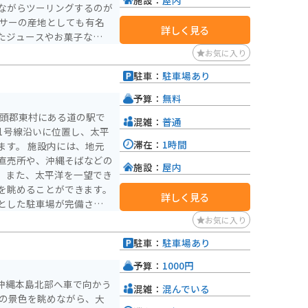
ながらツーリングするのが
詳しく見る
たジュースやお菓子などが
お気に入り
：沖
駐車：
駐車場あり
：0980-44-3242 営
、大型車5台 【おすす
予算：
無料
果物が購入できる * 沖縄そ
国頭郡東村にある道の駅で
混雑：
普通
クヮーサーを使ったお土産が
1号線沿いに位置し、太平
滞在：
1時間
には、地元
ー滝 道の駅 おお
直売所や、沖縄そばなどの
るスポットです。沖縄観光
施設：
屋内
。また、太平洋を一望でき
を眺めることができます。
詳しく見る
とした駐車場が完備されて
湾のヒルギ林など、自然豊
お気に入り
駐車：
駐車場あり
す。道の駅 サンライズひ
イナップルを使った加工品
予算：
1000円
村で収穫される海ぶどうも
に沖縄本島北部へ車で向かう
混雑：
混んでいる
山の景色を眺めながら、大