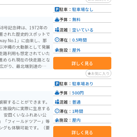
駐車：
駐車場なし
予算：
無料
8号記念碑は、1972年の
混雑：
空いている
置された歴史的スポットで
滞在：
0.5時間
ay No.1」に由来し、那
ぶ沖縄の大動脈として発展
施設：
屋外
走路利用も想定されていた
進められ現在の快走路とな
詳しく見る
地として人気。道中は海岸
お気に入り
を楽しみながら走れるのも
駐車：
駐車場あり
予算：
500円
混雑：
普通
観察することができます。
と施設内に実際に生息する
滞在：
1時間
い公
施設：
屋内
」「フィールドツアー」等
ングも体験可能です。（要
詳しく見る