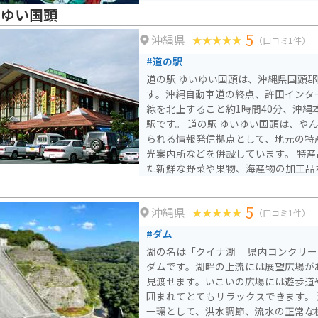
いゆい国頭
5
沖縄県
（口コミ1件）
#道の駅
道の駅 ゆいゆい国頭は、沖縄県国頭
す。沖縄自動車道の終点、許田インタ
線を北上すること約1時間40分、沖縄
駅です。 道の駅 ゆいゆい国頭は、やんばるの自然と文化に触れ
られる情報発信拠点として、地元の特
光案内所などを併設しています。 特産品販売では、地元でとれ
た新鮮な野菜や果物、海産物の加工品
レストランでは、沖縄そばやチャンプ
ろん、地元の食材を使った創作料理も楽しめま
5
沖縄県
駅 ゆいゆい国頭は、バイクツーリン
（口コミ1件）
があります。駐車場も広く、トイレも
#ダム
して休憩することができます。 周辺には、沖縄海岸国定公園の
湖の名は「クイナ湖 」県内コンクリ
美しい海や山々が広がっており、観光
ダムです。湖畔の上流には展望広場が
す。沖縄美ら海水族館や古宇利島など
見渡せます。いこいの広場には遊歩道
クセスも良好です。
囲まれてとてもリラックスできます。 沖縄本島北部開発事業の
一環として、洪水調節、流水の正常な