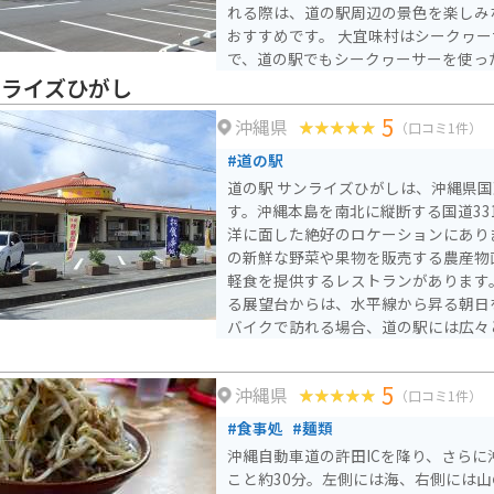
れる際は、道の駅周辺の景色を楽しみ
おすすめです。 大宜味村はシークヮーサーの産地としても有名
で、道の駅でもシークヮーサーを使っ
販売されています。 また、道の駅に隣接して、大宜味村立の博
ンライズひがし
物館「やんばる学びの森」があります。 【基本情報】 住所
5
沖縄県
縄県島尻郡大宜味村字根路銘1620 電話番号
（口コミ1件）
業時間：9:00～18:00 駐車場：普通車50台
#道の駅
めポイント】 * 新鮮な地元産の野菜や
道の駅 サンライズひがしは、沖縄県
ばなどの郷土料理が味わえる * シー
す。沖縄本島を南北に縦断する国道33
豊富 * やんばるの自然を感じられる 【周辺情報】 * やんばる学び
洋に面した絶好のロケーションにあります。 施設内
の森（博物館） * 大宜味村塩屋富士展望台 * タ
の新鮮な野菜や果物を販売する農産物
ぎみは、沖縄の自然や文化を満喫でき
軽食を提供するレストランがあります
の際は、ぜひ訪れてみてください。
る展望台からは、水平線から昇る朝日
バイクで訪れる場合、道の駅には広々
いるので安心です。周辺には、慶佐次
かな観光スポットも点在しています。 東村は、パイナップルの
5
沖縄県
生産が盛んな地域として知られていま
（口コミ1件）
がしでも、新鮮なパイナップルや、パ
#食事処
#麺類
を購入することができます。また、東
沖縄自動車道の許田ICを降り、さら
おすすめです。
こと約30分。左側には海、右側には