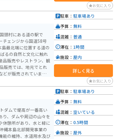
お気に入り
駐車：
駐車場あり
予算：
無料
郡国頭村にある道の駅で
混雑：
普通
ーチェンジから国道58号
滞在：
1時間
本島最北端に位置する道の
施設：
屋内
産品販売やレストラン、観
詳しく見る
などが販売されています。
ルーなどの沖縄料理はもち
お気に入り
す。 また、道の
駐車：
駐車場あり
グの休憩場所としても人気
完備されているので、安心
予算：
無料
ートダムで堤高が一番高い
混雑：
空いている
スポットもたくさんありま
あり、ダムや周辺の山々を
、人気観光スポットへのア
滞在：
0.5時間
や休憩所があり、水と緑に
施設：
屋外
機能の維持、水道用水及び