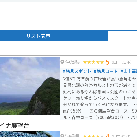
リスト表示
5
沖縄県
（口コミ1件）
#絶景スポット
#絶景ロード
#山｜高
2億5千万年前の石灰岩が長い歳月を
界最北端の熱帯カルスト地形が堪能で
頭村にあるやんばる国立公園の中にあります。 駐
ケット売り場からバスでスタート地点
分かれて登っていく形になります。 ・
m約35分） ・美ら海展望台コース（90
ル・森林コース（900m約30分） ・バ
約20分） ガイドツアーもありますが、有料で時間も決まってい
イナ展望台
ます。運が良ければ、特別天然記念物
4
沖縄県
ことができます。 9:30〜16:30（17
（口コミ1件）