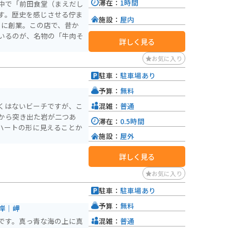
滞在：
1時間
中で「前田食堂（まえだし
す。歴史を感じさせる佇ま
施設：
屋内
2）に創業。この店で、昔か
いるのが、名物の「牛肉そ
詳しく見る
お気に入り
駐車：
駐車場あり
予算：
無料
混雑：
普通
くはないビーチですが、こ
から突き出た岩が二つあ
滞在：
0.5時間
ハートの形に見えることか
施設：
屋外
詳しく見る
お気に入り
駐車：
駐車場あり
予算：
無料
岸｜岬
混雑：
普通
です。真っ青な海の上に真