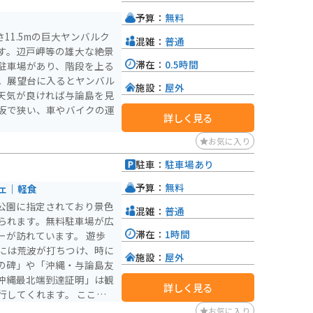
予算：
無料
11.5mの巨大ヤンバルク
混雑：
普通
す。辺戸岬等の雄大な絶景
滞在：
0.5時間
駐車場があり、階段を上る
。展望台に入るとヤンバル
施設：
屋外
天気が良ければ与論島を見
坂で狭い、車やバイクの運
詳しく見る
お気に入り
駐車：
駐車場あり
予算：
無料
ェ｜軽食
公園に指定されており景色
混雑：
普通
られます。無料駐車場が広
滞在：
1時間
訪れています。 遊歩
には荒波が打ちつけ、時に
施設：
屋外
の碑」や「沖縄・与論島友
沖縄最北端到達証明」は観
詳しく見る
行してくれます。 ここに
大石林山」も行ってみた
お気に入り