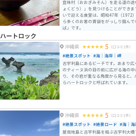
宜味村（おおぎみそん）を走る道の途
ょくどう）」を見つけることができま
いで迎える食堂は、昭和47年（197
ら多くのお客の胃袋をがっしり掴んで
ば」です。
 ハートロック
5
沖縄県
（口コミ1件）
#絶景スポット
#海｜海岸｜岬
古宇利島にあるビーチです。あまり広
のティーヌ浜の目の前に広がる海の中
り、その岩が重なる角度から見ると、
らハートロックと呼ばれています。
5
沖縄県
（口コミ1件）
#絶景スポット
#絶景ロード
#海｜海
屋我地島と古宇利島を結ぶ古宇利大橋