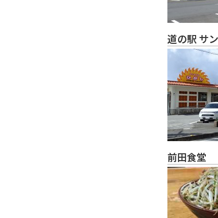
道の駅 サ
前田食堂