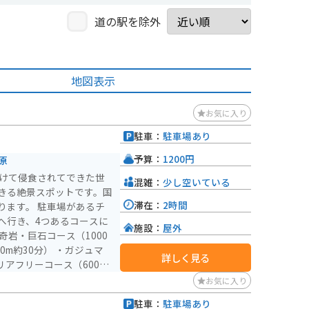
道の駅を除外
地図表示
お気に入り
駐車：
駐車場あり
予算：
1200円
原
かけて侵食されてできた世
混雑：
少し空いている
きる絶景スポットです。国
滞在：
2時間
車場があるチ
へ行き、4つあるコースに
施設：
屋外
奇岩・巨石コース（1000
0m約30分） ・ガジュマ
詳しく見る
リアフリーコース（600m
お気に入り
のヤンバルクイナに出会う
駐車：
駐車場あり
:30閉園）年中無休