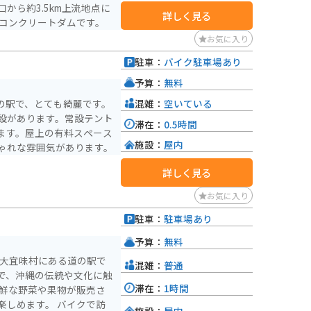
から約3.5km上流地点に
詳しく見る
式コンクリートダムです。
お気に入り
駐車：
バイク駐車場あり
予算：
無料
混雑：
空いている
道の駅で、とても綺麗です。
設があります。常設テント
滞在：
0.5時間
ます。屋上の有料スペース
施設：
屋内
ゃれな雰囲気があります。
詳しく見る
お気に入り
駐車：
駐車場あり
）
予算：
無料
郡大宜味村にある道の駅で
混雑：
普通
で、沖縄の伝統や文化に触
滞在：
1時間
す。 バイクで訪
施設：
屋内