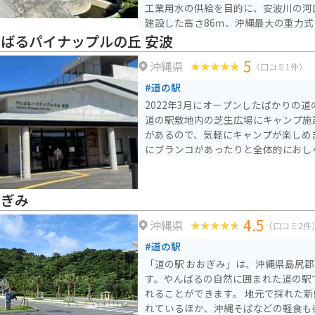
工業用水の供給を目的に、安波川の河口
建設した高さ86ｍ、沖縄最大の重力
んばるパイナップルの丘 安波
5
沖縄県
（口コミ1件）
#道の駅
2022年3月にオープンしたばかりの
道の駅敷地内の芝生広場にキャンプ施
があるので、気軽にキャンプが楽しめ
にブランコがあったりと全体的におし
おぎみ
4.5
沖縄県
（口コミ2件
#道の駅
「道の駅 おおぎみ」は、沖縄県島尻
す。やんばるの自然に囲まれた道の駅
れることができます。 地元で採れた新鮮な野菜や果物が販売さ
れているほか、沖縄そばなどの軽食も楽しめま