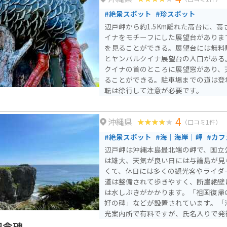
#絶景スポット
#珍スポット
辺戸岬から約1.5Km離れた高台に、高さ
イナをモチーフにした展望台がありま
を見ることができる。展望台には無料
とヤンバルクイナ展望台の入口がある
クイナの首のところに展望窓があり、
ることができる。駐車場までの道は登
転は徐行して注意が必要です。
4
沖縄県
（口コミ1件）
#絶景スポット
#海｜海岸｜岬
#カフ
辺戸岬は沖縄本島最北端の岬で、国立
は雄大、天気が良い日には与論島が見
くて、休日には多くの観光客やライダーが
道は整備されて歩きやすく、断崖絶壁
は水しぶきがかかります。「祖国復帰
好の碑」などが設置されています。「
光案内所で有料ですが、氏名入りで発
来たら「ヤンバルクイナ展望台」や「
記念碑