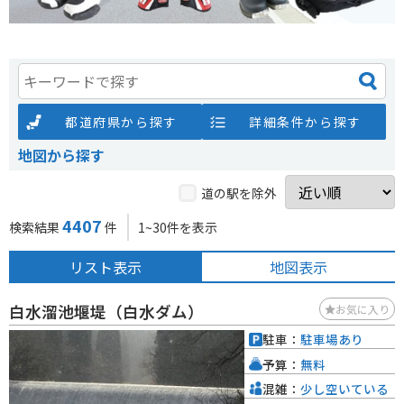
都道府県から探す
詳細条件から探す
地図から探す
道の駅を除外
4407
検索結果
件
1~30件を表示
リスト表示
地図表示
白水溜池堰堤（白水ダム）
お気に入り
駐車：
駐車場あり
予算：
無料
混雑：
少し空いている