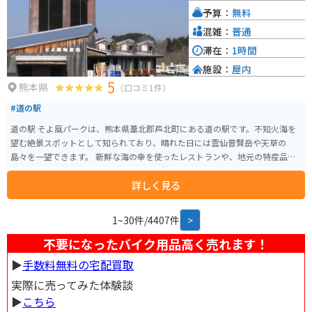
は圧巻です。お土産には、阿蘇産の牛乳を使用したチーズやヨーグルト、あ
予算：
無料
か牛の加工品などが人気です。
混雑：
普通
滞在：
1時間
施設：
屋内
5
熊本県
（口コミ1件）
#道の駅
道の駅 そよ風パークは、熊本県葦北郡芦北町にある道の駅です。不知火海を
望む絶景スポットとして知られており、晴れた日には雲仙普賢岳や天草の
島々を一望できます。 新鮮な海の幸を使ったレストランや、地元の特産品を
販売する物産館があり、ドライブ中の休憩に最適です。特におすすめは、地
詳しく見る
元産のデコポンを使ったソフトクリームです。濃厚な甘みと爽やかな酸味が
絶妙で、ここでしか味わえない絶品です。 バイクで訪れる場合、道の駅には
広々とした駐車場が完備されているので安心です。周辺には、海岸線沿いを
1~30件/4407件
>
走る快適なツーリングコースも充実しており、バイクでの観光にもおすすめ
です。道の駅を起点に、不知火海の絶景を楽しみながらツーリングを楽しん
不要になったバイク用品高く売れます！
でみてはいかがでしょうか。
▶︎
手数料無料の宅配買取
実際に売ってみた体験談
▶︎
こちら