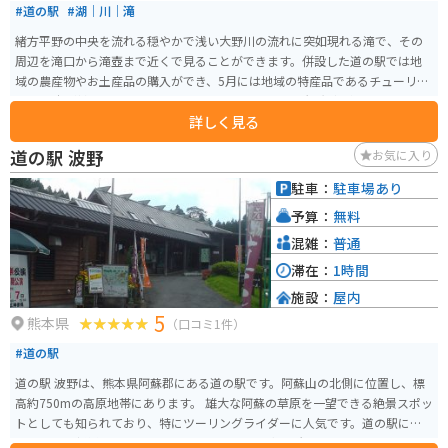
#道の駅
#湖｜川｜滝
緒方平野の中央を流れる穏やかで浅い大野川の流れに突如現れる滝で、その
周辺を滝口から滝壺まで近くで見ることができます。併設した道の駅では地
域の農産物やお土産品の購入ができ、5月には地域の特産品であるチューリッ
プ30万本が植えられたチューリップフェスタで多くの観光客が訪れます。
詳しく見る
道の駅 波野
お気に入り
駐車：
駐車場あり
予算：
無料
混雑：
普通
滞在：
1時間
施設：
屋内
5
熊本県
（口コミ1件）
#道の駅
道の駅 波野は、熊本県阿蘇郡にある道の駅です。阿蘇山の北側に位置し、標
高約750mの高原地帯にあります。 雄大な阿蘇の草原を一望できる絶景スポッ
トとしても知られており、特にツーリングライダーに人気です。道の駅に
は、地元の新鮮な野菜や果物を販売する農産物直売所や、阿蘇の特産品を販