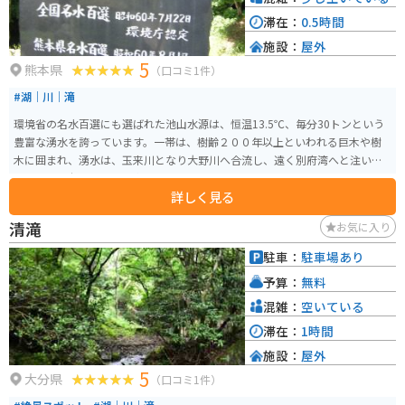
滞在：
0.5時間
施設：
屋外
5
熊本県
（口コミ1件）
#湖｜川｜滝
環境省の名水百選にも選ばれた池山水源は、恒温13.5℃、毎分30トンという
豊富な湧水を誇っています。一帯は、樹齢２００年以上といわれる巨木や樹
木に囲まれ、湧水は、玉来川となり大野川へ合流し、遠く別府湾へと注いで
います。熊本のおいしい水の代表です。
詳しく見る
清滝
お気に入り
駐車：
駐車場あり
予算：
無料
混雑：
空いている
滞在：
1時間
施設：
屋外
5
大分県
（口コミ1件）