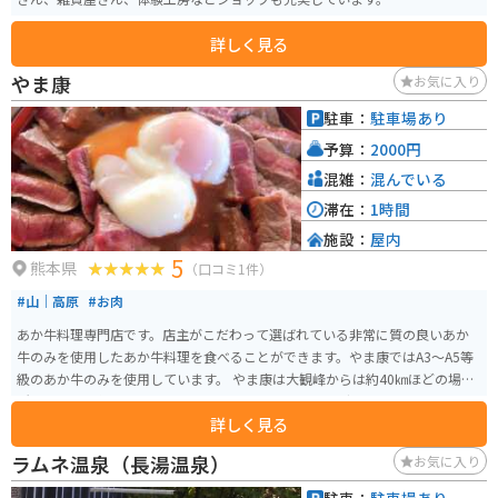
詳しく見る
やま康
お気に入り
駐車：
駐車場あり
予算：
2000円
混雑：
混んでいる
滞在：
1時間
施設：
屋内
5
熊本県
（口コミ1件）
#山｜高原
#お肉
あか牛料理専門店です。店主がこだわって選ばれている非常に質の良いあか
牛のみを使用したあか牛料理を食べることができます。やま康ではA3～A5等
級のあか牛のみを使用しています。 やま康は大観峰からは約40㎞ほどの場
所、阿蘇郡に位置しているので、阿蘇周辺のツーリングスポットではありま
詳しく見る
すが、有名な観光地などのツーリングスポットとは少し離れています。しか
し、平日でも多くの人が訪れており、常に1時間待ちが当たり前のような大人
ラムネ温泉（長湯温泉）
お気に入り
気店です。