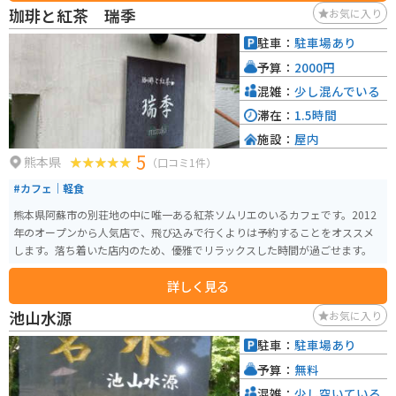
珈琲と紅茶 瑞季
お気に入り
駐車：
駐車場あり
予算：
2000円
混雑：
少し混んでいる
滞在：
1.5時間
施設：
屋内
5
熊本県
（口コミ1件）
#カフェ｜軽食
熊本県阿蘇市の別荘地の中に唯一ある紅茶ソムリエのいるカフェです。2012
年のオープンから人気店で、飛び込みで行くよりは予約することをオススメ
します。落ち着いた店内のため、優雅でリラックスした時間が過ごせます。
詳しく見る
池山水源
お気に入り
駐車：
駐車場あり
予算：
無料
混雑：
少し空いている