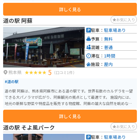
高千穂に寄った際には是非ともここに寄るのをオススメします。
詳しく見る
道の駅 阿蘇
お気に入り
駐車：
駐車場あり
予算：
無料
混雑：
普通
滞在：
1時間
施設：
屋内
5
熊本県
（口コミ1件）
#道の駅
道の駅 阿蘇は、熊本県阿蘇市にある道の駅です。世界有数のカルデラを一望
できる大パノラマが広がり、阿蘇観光の拠点として最適です。 施設内には、
地元の新鮮な野菜や特産品を販売する物産館、阿蘇の雄大な自然を眺めなが
ら食事ができるレストラン、観光案内所などがあります。阿蘇の郷土料理であ
詳しく見る
る「だご汁」や「あか牛丼」はおすすめです。 バイクで訪れる場合、道の駅
阿蘇は広々とした駐車場があり、休憩場所としても最適です。阿蘇山やミル
道の駅 そよ風パーク
お気に入り
クロードなど、周辺にはツーリングスポットも豊富なので、バイク好きには
たまらない場所と言えるでしょう。 道の駅 阿蘇から見える阿蘇五岳や外輪山
駐車：
駐車場あり