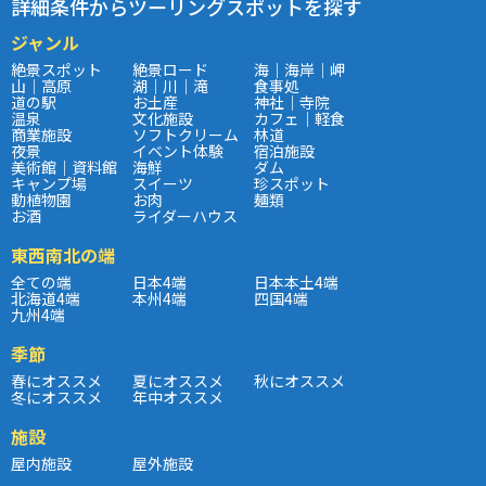
詳細条件からツーリングスポットを探す
ジャンル
絶景スポット
絶景ロード
海｜海岸｜岬
山｜高原
湖｜川｜滝
食事処
道の駅
お土産
神社｜寺院
温泉
文化施設
カフェ｜軽食
商業施設
ソフトクリーム
林道
夜景
イベント体験
宿泊施設
美術館｜資料館
海鮮
ダム
キャンプ場
スイーツ
珍スポット
動植物園
お肉
麺類
お酒
ライダーハウス
東西南北の端
全ての端
日本4端
日本本土4端
北海道4端
本州4端
四国4端
九州4端
季節
春にオススメ
夏にオススメ
秋にオススメ
冬にオススメ
年中オススメ
施設
屋内施設
屋外施設