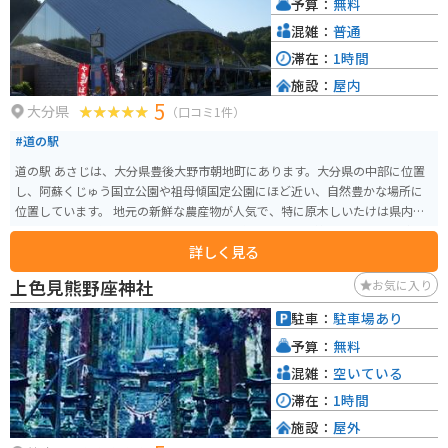
予算：
無料
混雑：
普通
滞在：
1時間
施設：
屋内
5
大分県
（口コミ1件）
#道の駅
道の駅 あさじは、大分県豊後大野市朝地町にあります。大分県の中部に位置
し、阿蘇くじゅう国立公園や祖母傾国定公園にほど近い、自然豊かな場所に
位置しています。 地元の新鮮な農産物が人気で、特に原木しいたけは県内有
数の産地として知られています。しいたけ以外にも、季節の野菜や果物が並
詳しく見る
び、お土産に購入していく人も多いです。 レストランでは、地元の食材をふ
んだんに使った料理を楽しむことができます。名物は、原木しいたけを贅沢
上色見熊野座神社
お気に入り
に使った「しいたけ丼」です。肉厚でジューシーなしいたけの旨みが口いっ
ぱいに広がります。 バイクツーリングで訪れる場合、道の駅 あさじは休憩場
駐車：
駐車場あり
所として最適です。駐車場も広く、トイレも完備されています。周辺には、耶
予算：
無料
馬渓や九重連山など、ツーリングスポットも点在しているので、拠点として
もおすすめです。
混雑：
空いている
滞在：
1時間
施設：
屋外