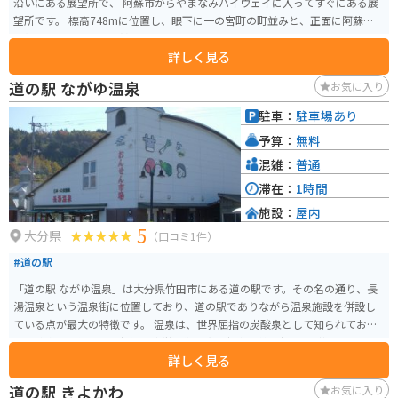
沿いにある展望所で、 阿蘇市からやまなみハイウェイに入ってすぐにある展
望所です。 標高748mに位置し、眼下に一の宮町の町並みと、正面に阿蘇五岳
を望みます。阿蘇の外輪山の一部になります。
詳しく見る
道の駅 ながゆ温泉
お気に入り
駐車：
駐車場あり
予算：
無料
混雑：
普通
滞在：
1時間
施設：
屋内
5
大分県
（口コミ1件）
#道の駅
「道の駅 ながゆ温泉」は大分県竹田市にある道の駅です。その名の通り、長
湯温泉という温泉街に位置しており、道の駅でありながら温泉施設を併設し
ている点が最大の特徴です。 温泉は、世界屈指の炭酸泉として知られてお
り、飲泉も可能です。効能は疲労回復や血行促進、美肌効果など様々で、多
詳しく見る
くの観光客が訪れます。隣接する「ガニ湯」は、川沿いに作られた露天風呂
で、無料で入浴することができます。 バイクでのツーリングにも最適な場所
道の駅 きよかわ
お気に入り
で、温泉で疲れを癒しながら、雄大な自然を楽しむことができます。道の駅