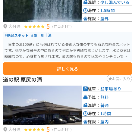
混雑：
少し混んでいる
滞在：
1.5時間
施設：
屋外
5
大分県
（口コミ1件）
#絶景スポット
#湖｜川｜滝
「日本の滝100選」にも選ばれている豊後大野市の中でも有名な絶景スポット
です。穏やかな田舎の中にあるので何だか不思議な感じがします。水と空気は
綺麗なので、心身共々癒されます。道の駅もあるので休憩やランチついでに
寄るのがオススメです。
詳しく見る
道の駅 原尻の滝
お気に入り
駐車：
駐車場あり
予算：
無料
混雑：
普通
滞在：
1時間
施設：
屋内
5
大分県
（口コミ1件）