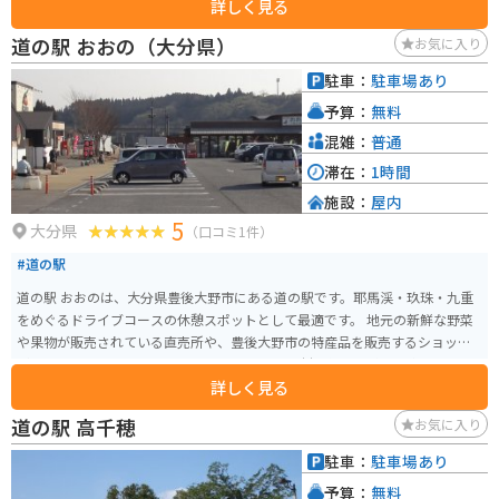
詳しく見る
の結果、今は高森町の貴重な水源地となっています。トンネルの長さは2,055
メートルで、毎分32トンの湧水量があります。 トンネル内には、歩道が整備
道の駅 おおの（大分県）
お気に入り
されており、掘り残された岩盤から流れる水源や、不思議な動きをする仕掛
け噴水「ウォーターパール」も見られます。また、季節によっては「七夕ま
駐車：
駐車場あり
つり」や「クリスマスファンタジー」など、美しく幻想的な空間を楽しめま
予算：
無料
す。トンネル上部には、このトンネルに関する詳細な説明をする「湧水館」
も併設されています。 熊本県阿蘇はとても暑いのですが、ここのトンネル内
混雑：
普通
は外の外気温が35度以上でも、寒いくらいに涼しいです。
滞在：
1時間
施設：
屋内
5
大分県
（口コミ1件）
#道の駅
道の駅 おおのは、大分県豊後大野市にある道の駅です。耶馬渓・玖珠・九重
をめぐるドライブコースの休憩スポットとして最適です。 地元の新鮮な野菜
や果物が販売されている直売所や、豊後大野市の特産品を販売するショップ
があります。 また、レストランでは、地元の食材を使った料理を楽しむこと
詳しく見る
ができます。おおの黒豚や原木しいたけなど、豊後大野市ならではの味が堪能
できます。 バイクで訪れる場合、道の駅には広い駐車場が完備されているの
道の駅 高千穂
お気に入り
で安心です。ツーリングの休憩地点として、ぜひ立ち寄ってみてください。道
の駅の周辺には、雄大な自然が広がっており、耶馬渓や九重連山など、景勝
駐車：
駐車場あり
地へのアクセスも良好です。 【おすすめポイント】 * 地元の新鮮な野菜や果
予算：
無料
物を購入できる * 豊後大野市の特産品をお土産にできる * 地元の食材を使っ