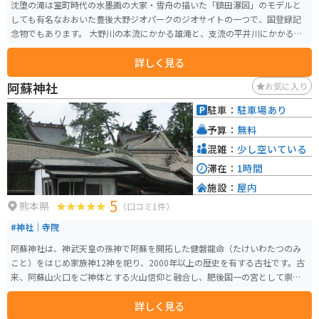
沈堕の滝は室町時代の水墨画の大家・雪舟の描いた「鎮田瀑図」のモデルと
しても有名なおおいた豊後大野ジオパークのジオサイトの一つで、国登録記
念物でもあります。 大野川の本流にかかる雄滝と、支流の平井川にかかる雌
滝からなり、雄滝は幅約100ｍ、高さは約20ｍあります。その姿はまるで滝が
詳しく見る
2段重ねになっているような、とても不思議な情景を表出し、撮影スポットと
しても大人気です。 明治時代に建てられ、近代文化遺産に認定されている石
阿蘇神社
お気に入り
造の沈堕発電所も、沈堕の滝に隣接しています。
駐車：
駐車場あり
予算：
無料
混雑：
少し空いている
滞在：
1時間
施設：
屋内
5
熊本県
（口コミ1件）
#神社｜寺院
阿蘇神社は、神武天皇の孫神で阿蘇を開拓した健磐龍命（たけいわたつのみ
こと）をはじめ家族神12神を祀り、2000年以上の歴史を有する古社です。古
来、阿蘇山火口をご神体とする火山信仰と融合し、肥後国一の宮として崇敬
を集めてきました。
詳しく見る