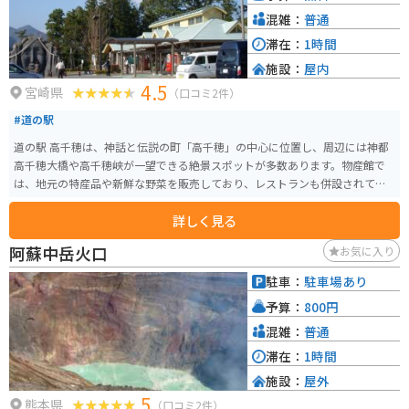
た料理が楽しめる * バイク駐車場が広い * 耶馬渓や九重連山など、周辺の観
混雑：
普通
光スポットへのアクセスが良い
滞在：
1時間
施設：
屋内
4.5
宮崎県
（口コミ2件）
#道の駅
道の駅 高千穂は、神話と伝説の町「高千穂」の中心に位置し、周辺には神都
高千穂大橋や高千穂峡が一望できる絶景スポットが多数あります。物産館で
は、地元の特産品や新鮮な野菜を販売しており、レストランも併設されてい
ます。
詳しく見る
阿蘇中岳火口
お気に入り
駐車：
駐車場あり
予算：
800円
混雑：
普通
滞在：
1時間
施設：
屋外
5
熊本県
（口コミ2件）