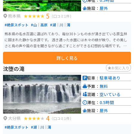
滞在：
0.5時間
施設：
屋外
5
熊本県
（口コミ1件）
#絶景スポット
#山｜高原
#湖｜川｜滝
熊本県の名水百選に選ばれており、毎分30トンもの水が湧き出ている原生林
に囲まれた静かな水源です。 透き通った水面には木々の緑が映り、その美し
さと鳥の声や風の音を聞きながら過ごすことができる幻想的な場所です。 車
であれば15台ほど停められる大きな駐車場とトイレもあります。駐車場から
詳しく見る
徒歩で560m歩きます。舗装されている遊歩道なので、そこまで大変ではない
です。
沈堕の滝
お気に入り
駐車：
駐車場あり
予算：
無料
混雑：
空いている
滞在：
0.5時間
施設：
屋外
4
大分県
（口コミ1件）
#絶景スポット
#湖｜川｜滝