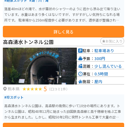
#絶景スポット
#湖｜川｜滝
落差40mほどの滝で、水が霧状のシャワーのように岩から滲み出て降り注い
でいます。水量はあまり多くはないですが、すがすがしい気持ちになれる場
所です。 駐車場から250m程度歩く必要がありますが、遊歩道が整備されてい
るので険しい道ではないです。ライディングブーツで移動可能です。飲泉場も
詳しく見る
あります。
高森湧水トンネル公園
お気に入り
駐車：
駐車場あり
予算：
300円
混雑：
少し混んでいる
滞在：
0.5時間
施設：
屋内
5
熊本県
（口コミ1件）
#珍スポット
高森湧水トンネル公園は、高森駅の南側に歩いて10分の場所にあります。ト
ンネル公園は、昭和48年12月に始まった旧国鉄高森線と高千穂線を結ぶ工事
から生まれました。しかし、昭和50年2月に突然トンネル工事で大量の出水が
発生し、その後も度重なる出水事故が起こり、工事は中断となりました。そ