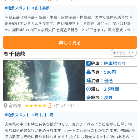
#絶景スポット
#山｜高原
阿蘇五岳（根子岳・高岳・中岳・烏帽子岳・杵島岳）の中で現在も活発な活
動を続けているカルデラです。白い噴煙を上げる直径は600ｍ、深さは130
ｍ。周囲4キロの巨大な噴火口を間近で見ることができます。噴火警戒レベル
により規制が入る場合があります。
詳しく見る
高千穂峡
お気に入り
駐車：
駐車場あり
予算：
500円
混雑：
普通
滞在：
1.5時間
施設：
屋外
5
宮崎県
（口コミ1件）
#絶景スポット
#湖｜川｜滝
宮崎県の中でも特に有名な観光地です。惹き込まれるように広がる自然、綺
麗な湖や絶景な谷が眺められます。ボートにも乗ることができます。勿論徒歩
での散策も充分に自然を味わえます！ 近くにも観光スポットが沢山あるので