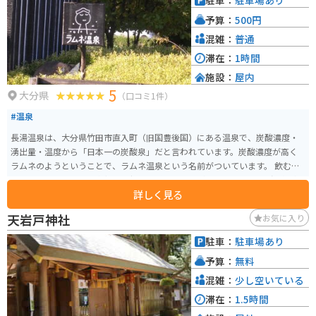
駐車：
駐車場あり
予算：
500円
混雑：
普通
滞在：
1時間
施設：
屋内
5
大分県
（口コミ1件）
#温泉
長湯温泉は、大分県竹田市直入町（旧国豊後国）にある温泉で、炭酸濃度・
湧出量・温度から「日本一の炭酸泉」だと言われています。炭酸濃度が高く
ラムネのようということで、ラムネ温泉という名前がついています。 飲むこ
ともできるので、体の内側から効能を感じることができます。 2つの温泉があ
詳しく見る
りますが、メインのラムネ温泉はお湯の温度が32度と低めなので、ゆっくり
長く浸かるのがオススメです。
天岩戸神社
お気に入り
駐車：
駐車場あり
予算：
無料
混雑：
少し空いている
滞在：
1.5時間