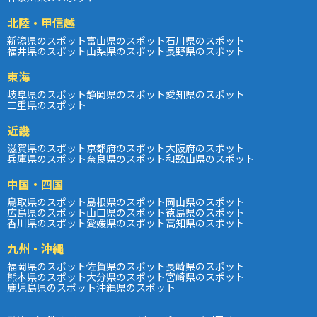
北陸・甲信越
新潟県のスポット
富山県のスポット
石川県のスポット
福井県のスポット
山梨県のスポット
長野県のスポット
東海
岐阜県のスポット
静岡県のスポット
愛知県のスポット
三重県のスポット
近畿
滋賀県のスポット
京都府のスポット
大阪府のスポット
兵庫県のスポット
奈良県のスポット
和歌山県のスポット
中国・四国
鳥取県のスポット
島根県のスポット
岡山県のスポット
広島県のスポット
山口県のスポット
徳島県のスポット
香川県のスポット
愛媛県のスポット
高知県のスポット
九州・沖縄
福岡県のスポット
佐賀県のスポット
長崎県のスポット
熊本県のスポット
大分県のスポット
宮崎県のスポット
鹿児島県のスポット
沖縄県のスポット