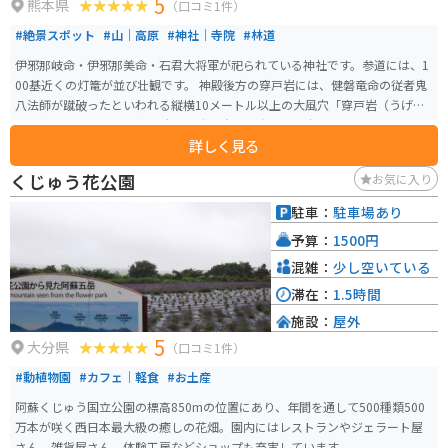
5
熊本県
（口コミ1件）
#絶景スポット
#山｜高原
#神社｜寺院
#林道
伊邪那岐命・伊邪那美命・石君大将軍が祀られている神社です。参道には、1
00基近くの灯篭が並び壮観です。 神殿後方の穿戸岩には、健磐竜命の従者鬼
八法師が蹴破ったといわれる縦横10メートル以上の大風穴「穿戸岩（うげと
いわ）」があります。 穿戸岩は巨大な岩山を大きな風穴が貫いていることか
詳しく見る
ら、どんなに困難な目標でも必ず達成できる象徴として『合格・必勝』のご
利益があると評判です。
くじゅう花公園
お気に入り
駐車：
駐車場あり
予算：
1500円
混雑：
少し空いている
滞在：
1.5時間
施設：
屋外
5
大分県
（口コミ1件）
#動植物園
#カフェ｜軽食
#お土産
阿蘇くじゅう国立公園の標高850mの位置にあり、年間を通して500種類500
万本が咲く西日本最大級の癒しの花畑。園内にはレストランやジェラート屋
さん、雑貨屋さん、体験工房などショップも充実しています。