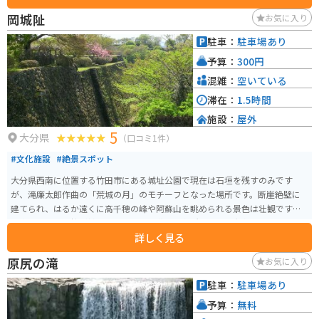
味わうことができます。 また、道の駅 竹田は、バイクツーリングの休憩スポ
岡城阯
お気に入り
ットとしても人気があります。広々とした駐車場があり、バイクスタンドも
設置されています。周辺には、やまなみハイウェイやミルクロードといっ
駐車：
駐車場あり
た、景色が美しいワインディングロードが数多く走っており、ツーリングを
予算：
300円
楽しむことができます。 道の駅 竹田を訪れた際には、ぜひ、竹田市の特産品
である「おおいた豊後牛」や「竹田丸福醤油」などを味わってみてくださ
混雑：
空いている
い。また、周辺には、岡城阯や長湯温泉などの観光スポットもありますの
滞在：
1.5時間
で、合わせて訪れてみるのもおすすめです。
施設：
屋外
5
大分県
（口コミ1件）
#文化施設
#絶景スポット
大分県西南に位置する竹田市にある城址公園で現在は石垣を残すのみです
が、滝廉太郎作曲の「荒城の月」のモチーフとなった場所です。断崖絶壁に
建てられ、はるか遠くに高千穂の峰や阿蘇山を眺められる景色は壮観です。
場内には多くの桜が植えられており、花見の名所としても有名です。
詳しく見る
原尻の滝
お気に入り
駐車：
駐車場あり
予算：
無料