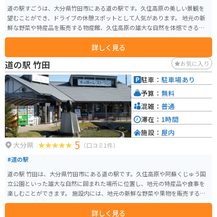
道の駅すごうは、大分県竹田市にある道の駅です。久住高原の美しい景観を
望むことができ、ドライブの休憩スポットとして人気があります。 地元の新
鮮な野菜や特産品を販売する物産館、久住高原の雄大な自然を体感できるレ
ストランなどがあります。特に、レストランでは、地元産の食材をふんだん
詳しく見る
に使った料理を楽しむことができます。おすすめは、久住高原で育った豊後
牛を使った「豊後牛ステーキ丼」です。 バイクで訪れる場合、道の駅すごう
道の駅 竹田
お気に入り
は、やまなみハイウェイ沿いにあるため、ツーリングの拠点としても最適で
す。広々とした駐車場があり、休憩 facilities も充実しています。 周辺には、
駐車：
駐車場あり
温泉やキャンプ場など、観光スポットも点在しているので、道の駅すごうを
予算：
無料
拠点に、久住高原を満喫するのもおすすめです。
混雑：
普通
滞在：
1時間
施設：
屋内
5
大分県
（口コミ1件）
#道の駅
道の駅 竹田は、大分県竹田市にある道の駅です。久住高原や阿蘇くじゅう国
立公園といった雄大な自然に囲まれた場所に位置し、地元の特産品や食事を
楽しむことができます。 施設内には、地元の新鮮な野菜や果物を販売する農
産物直売所、竹田市やその周辺地域の特産品を扱う物産館、レストランなど
詳しく見る
があります。レストランでは、豊後牛や地鶏など、地元の食材を使った料理を