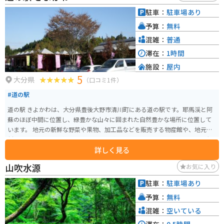
には、地元の特産品を販売するショップもあり、お土産探しにも最適です。
駐車：
駐車場あり
特に、温泉熱を利用して作られた「温泉蒸しプリン」は、道の駅の人気商品
予算：
無料
です。 長湯温泉は、昔ながらの温泉街の風情を残す場所としても知られてい
ます。温泉街を散策したり、近くの滝を見に行ったりするのもおすすめです。
混雑：
普通
滞在：
1時間
施設：
屋内
5
大分県
（口コミ1件）
#道の駅
道の駅 きよかわは、大分県豊後大野市清川町にある道の駅です。耶馬渓と阿
蘇のほぼ中間に位置し、緑豊かな山々に囲まれた自然豊かな場所に位置して
います。 地元の新鮮な野菜や果物、加工品などを販売する物産館や、地元食
材を使った料理を提供するレストランがあります。特におすすめは、豊後大
詳しく見る
野市産の新鮮な野菜をふんだんに使った「だんご汁」です。 また、道の駅 き
よかわは、バイクツーリングの拠点としても人気があります。耶馬渓や阿蘇
山吹水源
お気に入り
など、周辺には風光明媚なツーリングスポットが多く、ライダーの休憩場所
として最適です。道の駅には、バイクスタンドや休憩スペースも完備されて
駐車：
駐車場あり
います。 周辺には、原尻の滝や沈堕の滝などの観光スポットがあります。道
予算：
無料
の駅 きよかわは、自然豊かな大分県を満喫できるスポットです。
混雑：
空いている