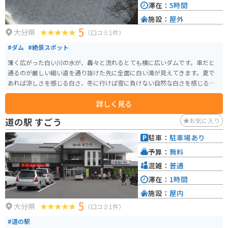
滞在：
5時間
施設：
屋外
5
大分県
（口コミ1件）
#ダム
#絶景スポット
薄く広がった白い川の水が、轟々と流れるとても横に広いダムです。車だと
通るのが厳しい細い道を通り抜けた先に全面に白い滝が見えてきます。夏で
あれば涼しさを感じる白さ、冬に行けば雪に負けない自然な白さを感じるこ
とができます。
詳しく見る
道の駅 すごう
お気に入り
駐車：
駐車場あり
予算：
無料
混雑：
普通
滞在：
1時間
施設：
屋内
5
大分県
（口コミ1件）
#道の駅