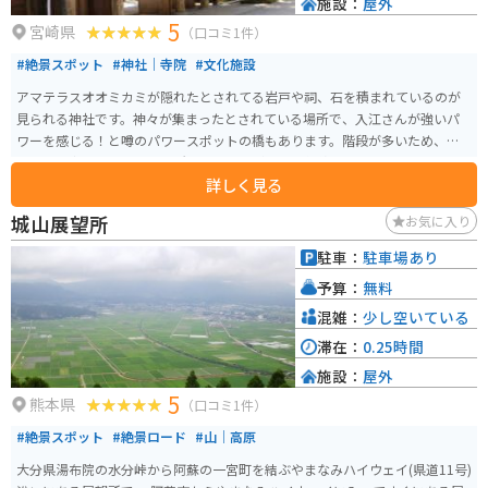
施設：
屋外
5
宮崎県
（口コミ1件）
#絶景スポット
#神社｜寺院
#文化施設
アマテラスオオミカミが隠れたとされてる岩戸や祠、石を積まれているのが
見られる神社です。神々が集まったとされている場所で、入江さんが強いパ
ワーを感じる！と噂のパワースポットの橋もあります。階段が多いため、足
腰の弱い方は行きにくい場所もありますが、行く価値はあります。
詳しく見る
城山展望所
お気に入り
駐車：
駐車場あり
予算：
無料
混雑：
少し空いている
滞在：
0.25時間
施設：
屋外
5
熊本県
（口コミ1件）
#絶景スポット
#絶景ロード
#山｜高原
大分県湯布院の水分峠から阿蘇の一宮町を結ぶやまなみハイウェイ(県道11号)