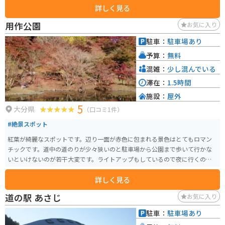
詳しく見る
売するお土産店があります。 また、レストランでは、阿蘇の郷土料理や、地
元の食材を使った料理を楽しむことができます。波野の特産品としては、高
用作公園
お気に入り
菜漬けや、だご汁などが有名です。 バイクに乗っている方は、阿蘇パノラマ
ラインを走れば、阿蘇の雄大な景色を楽しみながら道の駅 波野へ行くことが
駐車：
駐車場あり
できます。周辺には、大観峰や草千里ヶ浜など、阿蘇を代表する観光スポット
予算：
無料
も点在しているので、ツーリングの拠点としても最適です。
混雑：
少し混んでいる
滞在：
1.5時間
施設：
屋外
5
大分県
（口コミ1件）
#絶景スポット
紅葉が綺麗なスポットです。辺り一面が赤色に包まれる景色はとてもロマン
チックです。道中の道のりが少々狭いのと駐車場から公園まで歩いて行かな
いといけないのが若干大変です。ライトアップもしているので夜に行くのも
オススメです。
詳しく見る
道の駅 あさじ
お気に入り
駐車：
駐車場あり