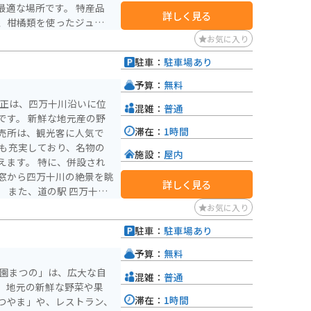
な場所です。 特産品
詳しく見る
、柑橘類を使ったジュース
きるのはもちろん、周辺の
お気に入り
駐車：
駐車場あり
予算：
無料
大正は、四万十川沿いに位
混雑：
普通
地元産の野
滞在：
1時間
売所は、観光客に人気で
メも充実しており、名物の
施設：
屋内
えます。 特に、併設され
窓から四万十川の絶景を眺
詳しく見る
十大
トとしても人気がありま
お気に入り
クラックも完備されている
駐車：
駐車場あり
できます。 四万十川沿い
ら雄大な自然を満喫できま
予算：
無料
公園まつの」は、広大な自
混雑：
普通
。 四万十川では、カヌー
、地元の新鮮な野菜や果
ことができます。 また、
滞在：
1時間
つやま」や、レストラン、
「岩間沈下橋」も、道の駅