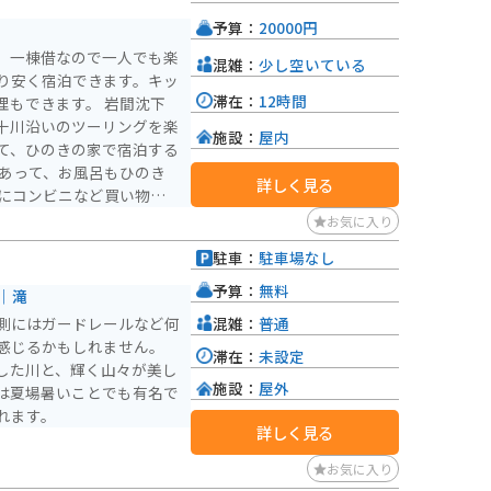
として知られています。昭
予算：
20000円
その特徴的な構造と美しい
。一棟借なので一人でも楽
混雑：
少し空いている
り安く宿泊できます。キッ
滞在：
12時間
きます。 岩間沈下
十川沿いのツーリングを楽
施設：
屋内
て、ひのきの家で宿泊する
けあって、お風呂もひのき
詳しく見る
買ってから向かうことをオ
お気に入り
ぐ埋まるので、前もってチ
駐車：
駐車場なし
予算：
無料
｜滝
混雑：
普通
側にはガードレールなど何
感じるかもしれません。
滞在：
未設定
した川と、輝く山々が美し
施設：
屋外
は夏場暑いことでも有名で
れます。
詳しく見る
お気に入り