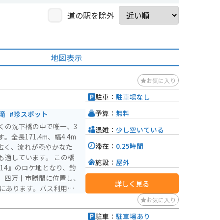
道の駅を除外
地図表示
お気に入り
駐車：
駐車場なし
予算：
無料
滝
#珍スポット
くの沈下橋の中で唯一、3
混雑：
少し空いている
長171.4m、幅4.4m
滞在：
0.25時間
広く、流れが穏やかなた
しています。 この橋
施設：
屋外
誌14』のロケ地となり、釣
。四万十市勝間に位置し、
詳しく見る
離にあります。バス利用の
」バス停で下車するとアク
お気に入り
駐車：
駐車場あり
て周囲の山々が織りなす景