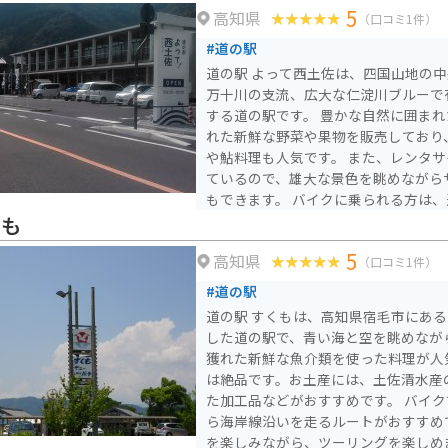
5
高知県
（口コミ1件）
#道の駅
道の駅 よって西土佐は、四国山地の
万十川の支流、広大な仁淀川ブルーで
する道の駅です。 豊かな自然に囲まれた道の駅では、地元で採
れた新鮮な野菜や果物を販売しており
や鮎料理も人気です。 また、レンタサイクルの貸し出しも行っ
ているので、雄大な景色を眺めながら
もできます。 バイクに乗られる方は、道の駅周辺のワインディ
ングロードも人気です。 特に、国道439号線は「酷道」としても
くも
知られており、ライダーのチャレンジ
5
高知県
っています。 ただし、道幅が狭くカーブも多いので、走行には
（口コミ1件）
十分注意してください。
#道の駅
道の駅 すくもは、高知県宿毛市にあ
した道の駅で、青い海と空を眺めながら休
獲れた新鮮な魚介類を使った料理が人
は絶品です。お土産には、土佐清水産
た加工品などがおすすめです。 バイクで訪れる場合、道の駅か
ら海岸線沿いを走るルートがおすすめ
を楽しみながら、ツーリングを楽しめ