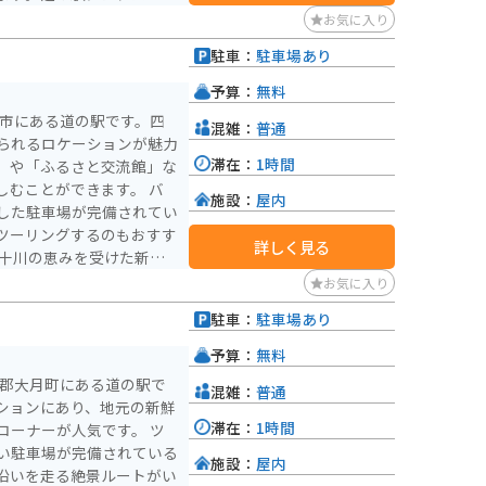
いるので安心です。
お気に入り
駐車：
駐車場あり
予算：
無料
十市にある道の駅です。四
混雑：
普通
られるロケーションが魅力
滞在：
1時間
」や「ふるさと交流館」な
むことができます。 バ
施設：
屋内
した駐車場が完備されてい
ツーリングするのもおすす
詳しく見る
なぎは絶品と評判で、蒲焼き
お気に入り
元でとれた新鮮な野菜や果
駐車：
駐車場あり
ったりです。
予算：
無料
多郡大月町にある道の駅で
混雑：
普通
ションにあり、地元の新鮮
滞在：
1時間
ーナーが人気です。 ツ
い駐車場が完備されている
施設：
屋内
沿いを走る絶景ルートがい