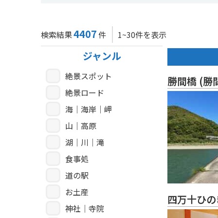
4407
検索結果
件
1~30件を表示
ジャンル
絶景スポット
勝間橋 (勝
絶景ロード
海｜海岸｜岬
山｜高原
湖｜川｜滝
食事処
道の駅
お土産
四万十ひの
神社｜寺院