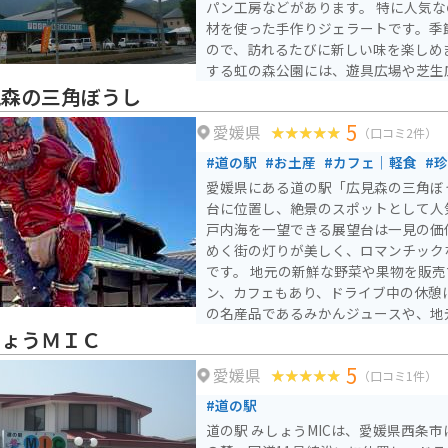
パン工房などがあります。 特に人気なのは、地元産の新鮮な食
四万十大正から車で約10分の距離にあ
材を使った手作りジェラートです。季
ので、訪れるたびに新しい味を楽しめ
する虹の森公園には、遊具広場や芝生
あり、子供連れでも一日中楽しめます。 バイクで訪れる場
見森の三角ぼうし
道の駅には広い駐車場が完備されてい
5
愛媛県
は、四国カルストや滑床渓谷などの景
（口コミ2件）
リングの拠点としても最適です。愛媛
#道の駅
#お土産
#カフェ｜軽食
#
と、美味しいグルメを満喫できる道の
愛媛県にある道の駅「広見森の三角ぼう
台に位置し、絶景のスポットとして人気です。 西
戸内海を一望できる展望台は一見の価
めく街の灯りが美しく、ロマンチック
です。 地元の新鮮な野菜や果物を販売する直売所や、レストラ
ン、カフェもあり、ドライブ中の休憩
の名産品であるみかんジュースや、地
楽しめます。 バイクで訪れる際は、駐車場も広く、景色が良い
しょうＭＩＣ
のでツーリングの休憩スポットにおす
5
愛媛県
上なので、天候の変化に注意し、防寒
（口コミ1件）
う。 周辺には、四国八十八ヶ所霊場のひとつである「横峰寺」
#道の駅
や、美しい渓谷美で知られる「滑床渓
道の駅 みしょうMICは、愛媛県西条
点在しているので、合わせて訪れてみ