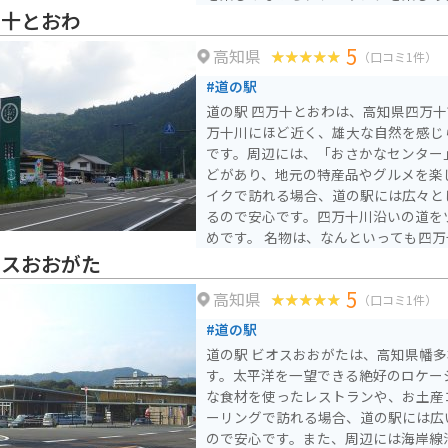
スタンドや休憩スペースも用意されて
万十とおわ
5
高知県
（口コミ1件）
#道の駅
道の駅 四万十とおわは、高知県四万
万十川にほど近く、雄大な自然を感じ
です。周辺には、「おさかなセンター
どがあり、地元の特産品やグルメを楽し
イクで訪れる場合、道の駅には広々と
るので安心です。四万十川沿いの道を
めです。 名物は、なんといっても四万十川の恵みを受けた新鮮
な seafood です。特に、四万十う
オスおおがた
や白焼きなどで味わえます。また、地
5
高知県
物も販売されているので、お土産にぴ
（口コミ1件）
#道の駅
道の駅 ビオスおおがたは、高知県幡
す。太平洋を一望できる絶好のロケー
な食材を使ったレストランや、お土産コ
ーリングで訪れる場合、道の駅には広
ので安心です。また、周辺には海岸線