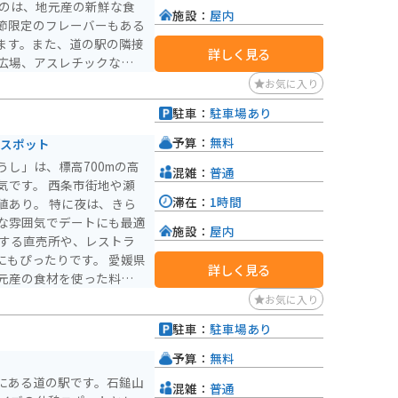
ります。
施設：
屋内
節限定のフレーバーもある
ます。また、道の駅の隣接
詳しく見る
広場、アスレチックなどが
合、
お気に入り
るので安心です。周辺に
駐車：
駐車場あり
勝地が点在しており、ツー
県ならではの美しい自然
予算：
無料
珍スポット
駅です。
し」は、標高700mの高
混雑：
普通
条市街地や瀬
滞在：
1時間
値あり。 特に夜は、きら
な雰囲気でデートにも最適
施設：
屋内
にもぴったりです。 愛媛県
詳しく見る
元産の食材を使った料理も
お気に入り
すめです。 ただし、山の
駐車：
駐車場あり
対策も忘れずに行きましょ
予算：
無料
谷」など、観光スポットも
市にある道の駅です。石鎚山
混雑：
普通
るのもおすすめです。