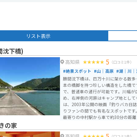
リスト表示
間沈下橋)
5
高知県
（口コミ1件）
#絶景スポット
#山｜高原
#湖｜川｜
勝間沈下橋は、四万十川に架かる数多
本の橋脚を持つ珍しい構造をした橋です。全
で、普通車の通行が可能です。川幅が
め、右岸側の河原はキャンプ地としても適
は、2003年公開の映画『釣りバカ日
りファンの間でも有名なスポットです
最寄りの中村駅から車で約30分の距
場合は、江川崎行きに乗車し「鵜の江
きの家
セスできます。 四万十川沿いには、増水時に川に沈むよう設計
5
高知県
された沈下橋が点在し、川と橋、そし
（口コミ1件）