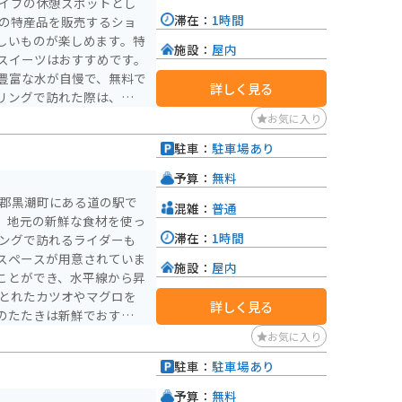
ライブの休憩スポットとし
滞在：
1時間
しいものが楽しめます。特
施設：
屋内
スイーツはおすすめです。
豊富な水が自慢で、無料で
詳しく見る
リングで訪れた際は、水分
お気に入り
観光スポットも点在してい
駐車：
駐車場あり
ュできること間違いなしで
予算：
無料
多郡黒潮町にある道の駅で
混雑：
普通
、地元の新鮮な食材を使っ
滞在：
1時間
スペースが用意されていま
施設：
屋内
ことができ、水平線から昇
詳しく見る
のたたきは新鮮でおすすめ
は、地元の農産物や海産物
お気に入り
す。 周辺には、
駐車：
駐車場あり
然豊かな環境でレジャーを
予算：
無料