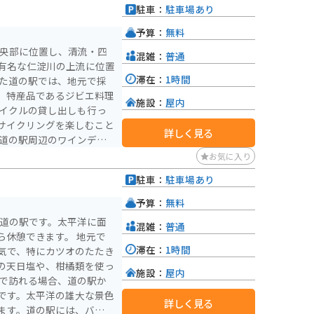
駐車：
駐車場あり
予算：
無料
中央部に位置し、清流・四
混雑：
普通
有名な仁淀川の上流に位置
滞在：
1時間
、特産品であるジビエ料理
施設：
屋内
サイクリングを楽しむこと
詳しく見る
お気に入り
精神をくすぐるルートとな
駐車：
駐車場あり
予算：
無料
る道の駅です。太平洋に面
混雑：
普通
憩できます。 地元で
滞在：
1時間
気で、特にカツオのたたき
の天日塩や、柑橘類を使っ
施設：
屋内
です。太平洋の雄大な景色
詳しく見る
ます。道の駅には、バイク