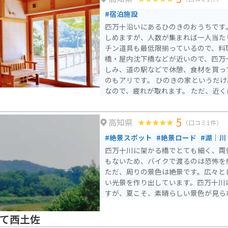
観は四万十川を象徴する風景のひとつ
#宿泊施設
和34年に建設された勝間沈下橋は、
四万十沿いにあるひのきのおうちです
風景がとても魅力的です。
しめますが、人数が集まれば一人当た
チン道具も最低限揃っているので、料理もで
橋・屋内沈下橋などが近いので、四万
しみ、道の駅などで休憩、食材を買っ
のもアリです。 ひのきの家というだ
なので、疲れが取れます。 ただ、近くにコンビニなど買い物で
きる場所がないので、最低限の食材は
ススメします。GWやお盆は予約がす
5
高知県
ェックするか、閑散期が狙い目です。
（口コミ1件）
#絶景スポット
#絶景ロード
#湖｜川
四万十川に架かる橋でとても細く、両
もないため、バイクで渡るのは恐怖を
ただ、周りの景色は絶景です。広々と
い光景を作り出しています。四万十川
すが、夏こそ、素晴らしい景色が見ら
って西土佐