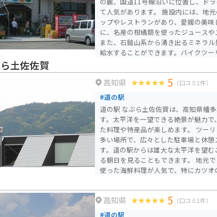
の麓、国道11号線沿いに位置し、ド
て人気があります。 施設内には、地元の特産品を販売するショ
ップやレストランがあり、愛媛の美味
に、名産の柑橘類を使ったジュースや
また、石鎚山系から湧き出るミネラル
給水することができます。バイクツー
補給に最適です。 道の駅 みしょうMIC周辺には、石鎚神社や、
ぶら土佐佐賀
美しい渓谷美で知られる面河渓など、
5
高知県
ます。自然豊かな環境で、リフレッシ
（口コミ1件）
す。
#道の駅
道の駅 なぶら土佐佐賀は、高知県幡
す。太平洋を一望できる絶景が魅力で
た料理や特産品が楽しめます。 ツーリングで訪れるライダーも
多い場所で、広々とした駐車場と休憩
す。道の駅からは雄大な太平洋を望む
る朝日を見ることもできます。 地元でとれたカツオやマグロを
使った海鮮料理が人気で、特にカツオ
です。また、土佐佐賀産直センターで
月
の販売も行なっており、お土産探しにも最適で
5
高知県
海水浴場やキャンプ場などもあり、自
（口コミ1件）
楽しむことができます。
#道の駅