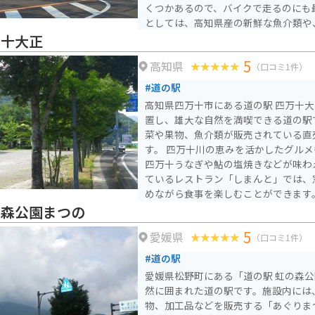
くつかあるので、バイクで走るのにも最適
としては、高知県産の新鮮な魚介類や
などがおすすめです。道の駅で購入で
万十大正
飲食店でも味わうことができます。
5
高知県
（口コミ1件）
#道の駅
高知県四万十市にある道の駅 四万十
置し、雄大な自然を満喫できる道の駅です。 新鮮な
菜や果物、魚介類が販売されている直
す。 四万十川の恵みを活かしたグル
四万十うなぎや鮎の塩焼きなどが味わ
ているレストラン「しまんと」では、
めながら食事を楽しむことができます。 また、道の駅 四万
正は、バイクツーリングの休憩スポッ
の森公園まつの
す。 広々とした駐車場があり、バイ
5
愛媛県
ので、安心してバイクを停めることが
（口コミ1件）
の道をバイクで走れば、風を感じなが
#道の駅
す。 道の駅 四万十大正を訪れた際には、周辺の観光スポットに
愛媛県松野町にある「道の駅 虹の森
も足を運んでみてはいかがでしょうか
然に囲まれた道の駅です。施設内には
やSUPなどのアクティビティを楽しむ
物、加工品などを販売する「あぐりま
沈下橋として有名な「佐田沈下橋」や