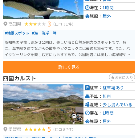
滞在：
1時間
施設：
屋外
3
高知県
（口コミ1件）
#絶景スポット
#海｜海岸｜岬
高知県の宇佐しおかぜ公園は、美しい海と自然が魅力のスポットです。特
に、海岸線を愛でながらの散歩やピクニックには最適な場所です。また、バ
イクツーリングを楽しむ方にもおすすめで、公園周辺には美しい海岸線や緑
豊かな山道があります。近隣には温泉地も多く、ツーリングの疲れを癒すの
詳しく見る
にもピッタリです。
四国カルスト
お気に入り
駐車：
駐車場あり
予算：
無料
混雑：
少し混んでいる
滞在：
1時間
施設：
屋外
5
愛媛県
（口コミ7件）