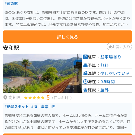
#道の駅
道の駅 あぐり窪川は、高知県四万十町にある道の駅です。四万十川の中流
域、国道381号線沿いに位置し、周辺には自然豊かな観光スポットが多くあり
ます。 特産品販売所では、地元で採れた新鮮な野菜や果物、加工品などが販
売されています。レストランでは、地元の食材を使った料理が楽しめます。四
詳しく見る
万十ポークや仁井田米など、地元のブランド食材を使ったメニューも人気で
す。また、併設されている「海洋堂ホビー館四万十」では、海洋堂のフィギ
安和駅
お気に入り
ュアやプラモデルなどが展示されており、見応えがあります。 バイクで訪れ
る場合、道の駅には広い駐車場が完備されているため安心です。周辺には、
駐車：
駐車場あり
四万十川沿いの道を気持ちよく走れるルートもたくさんあります。道の駅で
予算：
無料
あぐり窪川で休憩を取りながら、自然豊かな四万十町を満喫してください。
混雑：
少し空いている
滞在：
0.5時間
施設：
屋外
5
高知県
（口コミ1件）
#絶景スポット
#海｜海岸｜岬
高知県安和にある単線の無人駅で、ホームは片側のみ、ホームに待合所があ
るだけの小さな土讃線の駅です。ホームからは太平洋を眺めることができ、目
の前に砂浜があり、湾状に広がっている安和海岸が目の前に広がり、南国ら
しい景色を楽しめます。