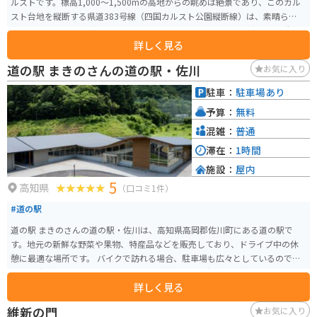
ルストです。標高1,000〜1,500mの高地からの眺めは絶景であり、このカル
スト台地を縦断する県道383号線（四国カルスト公園縦断線）は、素晴らしい
ドライブ＆ツーリングルートです。 この地域には、カルスト特有の白い岩肌
詳しく見る
の石灰岩が点在する大草原と、遠くに連なる山々の稜線があり、景色は素晴
らしいです。
道の駅 まきのさんの道の駅・佐川
お気に入り
駐車：
駐車場あり
予算：
無料
混雑：
普通
滞在：
1時間
施設：
屋内
5
高知県
（口コミ1件）
#道の駅
道の駅 まきのさんの道の駅・佐川は、高知県高岡郡佐川町にある道の駅で
す。地元の新鮮な野菜や果物、特産品などを販売しており、ドライブ中の休
憩に最適な場所です。 バイクで訪れる場合、駐車場も広々としているので安
心して駐車できます。また、周辺には仁淀ブルーで有名な仁淀川や、歴史的
詳しく見る
な街並みが残る佐川町並みなど、観光スポットも充実しています。佐川町は、
坂本龍馬の出身地としても知られており、歴史好きの方にもおすすめです。
維新の門
お気に入り
名産品としては、日本酒やゆずを使った加工品、手作りのこんにゃくなどが