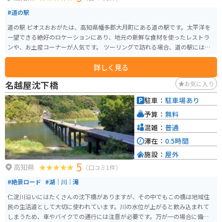
#道の駅
道の駅 ビオスおおがたは、高知県幡多郡大月町にある道の駅です。太平洋を
一望できる絶好のロケーションにあり、地元の新鮮な食材を使ったレストラ
ンや、お土産コーナーが人気です。 ツーリングで訪れる場合、道の駅には広
い駐車場が完備されているので安心です。また、周辺には海岸線沿いを走る
詳しく見る
絶景ルートがいくつかあるので、バイクで走るのにも最適な場所です。 特産
品としては、高知県産の新鮮な魚介類や、柑橘類を使ったジュースなどがお
名越屋沈下橋
お気に入り
すすめです。道の駅で購入できるのはもちろん、周辺の飲食店でも味わうこ
とができます。
駐車：
駐車場あり
予算：
無料
混雑：
普通
滞在：
0.5時間
施設：
屋外
5
高知県
（口コミ1件）
#絶景ロード
#湖｜川｜滝
仁淀川沿いにはたくさんの沈下橋がありますが、その中でもこの橋は地域住
民の生活道として大切に使われています。川の水位が上がると飲み込まれて
しまうため、車やバイクでの通行には注意が必要です。万が一の場合に備え