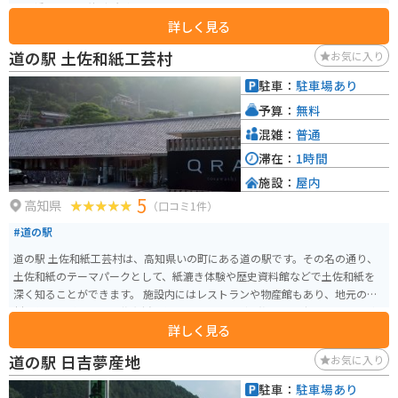
て、橋の上には待避所が設けられています。
詳しく見る
道の駅 土佐和紙工芸村
お気に入り
駐車：
駐車場あり
予算：
無料
混雑：
普通
滞在：
1時間
施設：
屋内
5
高知県
（口コミ1件）
#道の駅
道の駅 土佐和紙工芸村は、高知県いの町にある道の駅です。その名の通り、
土佐和紙のテーマパークとして、紙漉き体験や歴史資料館などで土佐和紙を
深く知ることができます。 施設内にはレストランや物産館もあり、地元の食
材を使った料理や、土佐和紙を使ったお土産など、旅の思い出になる品々が
詳しく見る
揃っています。バイクで訪れる場合、駐車場も広々としているので安心です。
周辺には、和紙の原料となる楮の栽培地や、昔ながらの紙漉き場など、自然
道の駅 日吉夢産地
お気に入り
豊かな風景が広がっています。 土佐和紙の歴史に触れながら、ゆっくりと過
ごせる道の駅です。
駐車：
駐車場あり