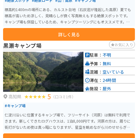
#絶景スポット
#絶景ロード
#山｜高原
#キャンプ場
標高約1400mの場所にある、カルスト台地（石灰岩が隆起した高原）夏でも
標高が高いため涼しく、見晴らしが良く写真映えもする絶景スポットです。
キャンプ場も併設しているため、キャンプツーリングにもオススメです。ラ
イダーも多く、ライダーズインという簡易宿泊施設も近場にあり。見晴らし
詳しく見る
が良いので星空も綺麗です。
黒瀬キャンプ場
お気に入り
駐車：
不明
予算：
無料
混雑：
空いている
滞在：
24時間
施設：
屋外
5
高知県
（口コミ1件）
#キャンプ場
仁淀川沿いに位置するキャンプ場で、フリーサイト（河原）は無料で利用で
きます。新しくできたログハウスは、1泊8,000円です。河原の方は、周りに
街灯がないため夜は真っ暗になりますが、星空を眺めながら川のせせらぎを
聞きながらキャンプを楽しめます。