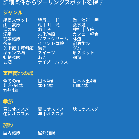
詳細条件からツーリングスポットを探す
ジャンル
絶景スポット
絶景ロード
海｜海岸｜岬
山｜高原
湖｜川｜滝
食事処
道の駅
お土産
神社｜寺院
温泉
文化施設
カフェ｜軽食
商業施設
ソフトクリーム
林道
夜景
イベント体験
宿泊施設
美術館｜資料館
海鮮
ダム
キャンプ場
スイーツ
珍スポット
動植物園
お肉
麺類
お酒
ライダーハウス
東西南北の端
全ての端
日本4端
日本本土4端
北海道4端
本州4端
四国4端
九州4端
季節
春にオススメ
夏にオススメ
秋にオススメ
冬にオススメ
年中オススメ
施設
屋内施設
屋外施設