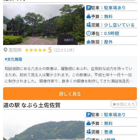
人気です。道の駅で販売されているので、お土産にいかがでしょうか。
駐車：
駐車場あり
予算：
無料
混雑：
少し空いている
滞在：
0.5時間
施設：
屋外
5
高知県
（口コミ1件）
#文化施設
和田城跡にある八志士の群像は、躍動感にあふれ、圧倒的な迫力を持ってい
るため、初めて見る人は驚かされます。この群像は、平成七年十一月十一日
に制作されました。 銅像作家で、数多くの銅像を制作してきた濱田浩造氏に
よって制作され、津野町の吉村虎太郎像、土佐清水市のジョン万群像、安芸
詳しく見る
市の岩崎弥太郎像なども制作されています。 群像の中央には、家財を費やし
て志士たちを援助した掛橋和泉が描かれ、右側には坂本龍馬、澤村惣之丞、
道の駅 なぶら土佐佐賀
お気に入り
那須俊平が、左側には吉村虎太郎、那須信吾、前田繁馬、中平龍之助が描か
れています 高台に位置しているため、眺望も素晴らしく、維新の偉人たちの
駐車：
駐車場あり
活躍についても知ることができます。
予算：
無料
混雑：
普通