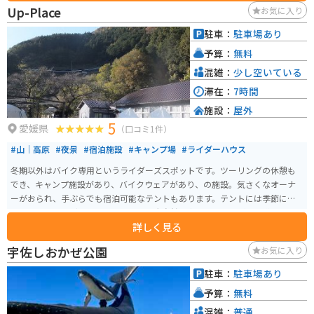
Up-Place
お気に入り
駐車：
駐車場あり
予算：
無料
混雑：
少し空いている
滞在：
7時間
施設：
屋外
5
愛媛県
（口コミ1件）
#山｜高原
#夜景
#宿泊施設
#キャンプ場
#ライダーハウス
冬期以外はバイク専用というライダーズスポットです。ツーリングの休憩も
でき、キャンプ施設があり、バイクウェアがあり、の施設。気さくなオーナ
ーがおられ、手ぶらでも宿泊可能なテントもあります。テントには季節に合
わせ、こたつなどもあり。久万高原の大自然の中にありますが、国道からす
詳しく見る
ぐのアクセスで便利です。
宇佐しおかぜ公園
お気に入り
駐車：
駐車場あり
予算：
無料
混雑：
普通