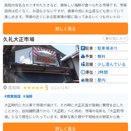
高知の有名なカツオのたたきなど、美味しい海鮮が食べられる市場です。市場
自体は広くなく、お店も少ないですが、食事の他にお土産なども売っていて
楽しめます。市場の近くにある駐車場の壁に貼ってあるいくつものレトロ看
板が印象的です。
詳しく見る
久礼大正市場
お気に入り
駐車：
駐車場あり
予算：
無料
混雑：
少し混んでいる
滞在：
2時間
施設：
屋内
5
高知県
（口コミ1件）
#商業施設
#海鮮
大正時代に大火事で市場が焼けて、その時に大正天皇が復興に費用を出した
ことから、旧地蔵町通りから「大正町」へと改め、市場の名称も「大正町市
場」となり現在にいたっています。新鮮な魚介類や干物地元の野菜から魚介
のどんぶりなどいろいろな味が楽しめます。
詳しく見る