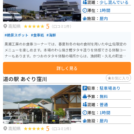
混雑：
少し混んでいる
滞在：
1時間
施設：
屋内
5
高知県
（口コミ1件）
#絶景スポット
#食事処
#海鮮
黒潮工房のお食事コーナーでは、春夏秋冬の旬の食材を用いた中土佐限定の
メニューを楽しめます。本場のわら焼き鰹タタキ造りを体感できる体験コー
ナーもあります。かつおのタタキ体験の場所からは、漁師町・久礼の町並み
や太平洋の海原を見渡せ、絶景の中で本場の豪快なわら焼きタタキを体験で
詳しく見る
きます。
道の駅 あぐり窪川
お気に入り
駐車：
駐車場あり
予算：
無料
混雑：
普通
滞在：
1時間
施設：
屋内
5
高知県
（口コミ1件）