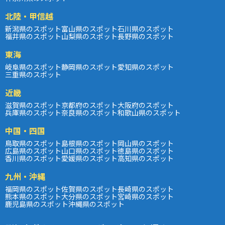
北陸・甲信越
新潟県のスポット
富山県のスポット
石川県のスポット
福井県のスポット
山梨県のスポット
長野県のスポット
東海
岐阜県のスポット
静岡県のスポット
愛知県のスポット
三重県のスポット
近畿
滋賀県のスポット
京都府のスポット
大阪府のスポット
兵庫県のスポット
奈良県のスポット
和歌山県のスポット
中国・四国
鳥取県のスポット
島根県のスポット
岡山県のスポット
広島県のスポット
山口県のスポット
徳島県のスポット
香川県のスポット
愛媛県のスポット
高知県のスポット
九州・沖縄
福岡県のスポット
佐賀県のスポット
長崎県のスポット
熊本県のスポット
大分県のスポット
宮崎県のスポット
鹿児島県のスポット
沖縄県のスポット