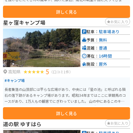
す。トイレのある綺麗なエリアもあります。
詳しく見る
星ヶ窪キャンプ場
お気に入り
駐車：
駐車場あり
予算：
無料
混雑：
普通
滞在：
16時間
施設：
屋外
5
高知県
（口コミ1件）
#キャンプ場
長者集落の山頂部には平らな広場があり、中央には「星の池」と呼ばれる隕
石の落下跡があるキャンプ場があります。昭和34年まではここに草競馬のコ
ースがあり、1万人もの観客でにぎわっていました。 山の中にあるこのキャン
プ場では、満天の星を楽しむことができます。また、国際宇宙ステーション
詳しく見る
「きぼう」で8か月間宇宙に滞在した「宇宙桜」も植えられています。
道の駅 ゆすはら
お気に入り