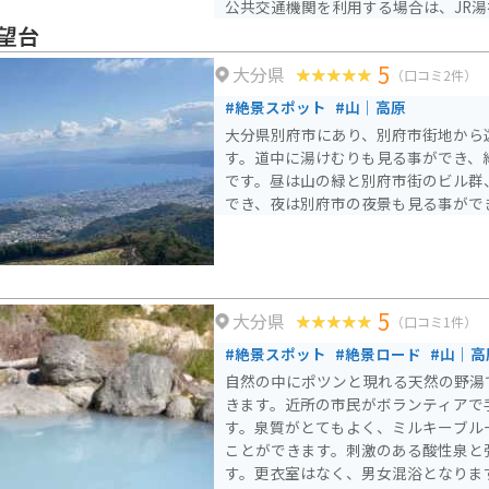
公共交通機関を利用する場合は、JR湯
5分です。
望台
5
大分県
（口コミ2件）
#絶景スポット
#山｜高原
大分県別府市にあり、別府市街地から
す。道中に湯けむりも見る事ができ、
です。昼は山の緑と別府市街のビル群
でき、夜は別府市の夜景も見る事がで
5
大分県
（口コミ1件）
#絶景スポット
#絶景ロード
#山｜高
自然の中にポツンと現れる天然の野湯
きます。近所の市民がボランティアで
す。泉質がとてもよく、ミルキーブル
ことができます。刺激のある酸性泉と
す。更衣室はなく、男女混浴となりま