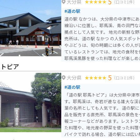
5
大分県
（口コミ1件）
#道の駅
道の駅 なかつは、大分県の中津市にあ
線沿いに位置し、耶馬溪、青の洞門な
拠点として人気です。 地元の新鮮な野菜や果物が並ぶ農産物直
売所は、道の駅 なかつ の人気スポッ
やぶどうは、旬の時期には多くの人が
ているレストランでは、地元の食材を
耶馬溪黒豚を使った料理などが楽しめます。 バイク
には、道の駅 なかつの広い駐車場が
馬トピア
くねくねとした山道が続くため、休憩
5
大分県
馬溪は、奇岩が連なる景勝地として知
（口コミ1件）
には多くの観光客で賑わいます。道の駅
#道の駅
0分の距離です。 【おすすめポイント】 * 新鮮な地元産の野菜や
「道の駅 耶馬トピア」は大分県中津
果物が購入できる * 耶馬溪黒豚など
す。耶馬溪は、奇岩が連なる雄大な渓
楽しめる * 耶馬溪観光の拠点として便
葉の名所としても人気です。 道の駅には、地元の農産物や特産
品を販売する直売所、耶馬溪の景色を
報コーナーなどがあります。レストラ
た料理や、地元産の野菜を使った料理
バイクで訪れる場合、道の駅には広い