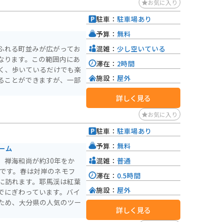
ースとしても人気が高く、
お気に入り
。青の洞門や羅漢寺など、
駐車：
駐車場あり
みましょう。 耶馬溪
トピア」に立ち寄ってみて
予算：
無料
旅の思い出になるでしょ
混雑：
少し空いている
ふれる町並みが広がってお
なります。この範囲内にあ
滞在：
2時間
く、歩いているだけでも楽
施設：
屋外
ることができますが、一部
詳しく見る
お気に入り
駐車：
駐車場あり
予算：
無料
ーム
混雑：
普通
、禅海和尚が約30年をか
ルです。春は対岸のネモフ
滞在：
0.5時間
に訪れます。耶馬渓は紅葉
施設：
屋外
でにぎわっています。バイ
ため、大分県の人気のツー
詳しく見る