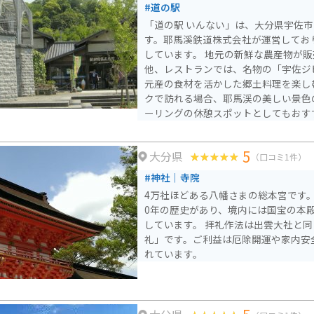
#道の駅
「道の駅 いんない」は、大分県宇佐
す。耶馬溪鉄道株式会社が運営しており
しています。 地元の新鮮な農産物が販売されている直売所の
他、レストランでは、名物の「宇佐ジ
元産の食材を活かした郷土料理を楽しむこ
クで訪れる場合、耶馬渓の美しい景色
ーリングの休憩スポットとしてもおす
渓の中心部までは約10kmと近く、耶
利です。 周辺には、国の名勝に指定されている耶馬渓や青の洞
5
大分県
門など、自然豊かな観光スポットが多
（口コミ1件）
ではレンタサイクルの貸し出しも行っ
#神社｜寺院
を満喫するサイクリングもおすすめで
4万社ほどある八幡さまの総本宮です。7
地元の美味しいものと美しい自然を満
0年の歴史があり、境内には国宝の本
しています。 拝礼作法は出雲大社と同
礼」です。ご利益は厄除開運や家内安
れています。