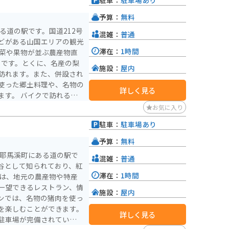
駐車：
駐車場あり
予算：
無料
る道の駅です。国道212号
混雑：
普通
どがある山国エリアの観光
滞在：
1時間
トです。とくに、名産の梨
施設：
屋内
訪れます。また、併設され
使った郷土料理や、名物の
詳しく見る
で訪れる際
便利です。耶馬溪までは、
お気に入り
場所としても最適です。耶
駐車：
駐車場あり
られており、紅葉シーズン
 なかつ からは、車で約3
予算：
無料
市耶馬溪町にある道の駅で
混雑：
普通
、地元の食材を使った料理が
谷として知られており、紅
利
滞在：
1時間
一望できるレストラン、情
施設：
屋内
ンでは、名物の猪肉を使っ
を楽しむことができます。
詳しく見る
駐車場が完備されているの