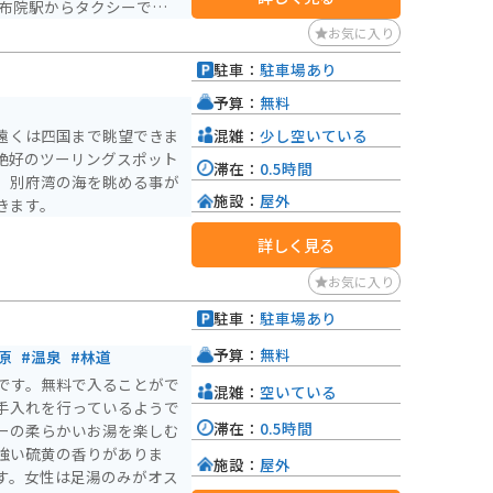
布院駅からタクシーで約1
お気に入り
駐車：
駐車場あり
予算：
無料
混雑：
少し空いている
遠くは四国まで眺望できま
絶好のツーリングスポット
滞在：
0.5時間
、別府湾の海を眺める事が
施設：
屋外
きます。
詳しく見る
お気に入り
駐車：
駐車場あり
予算：
無料
原
#温泉
#林道
です。無料で入ることがで
混雑：
空いている
手入れを行っているようで
滞在：
0.5時間
ーの柔らかいお湯を楽しむ
強い硫黄の香りがありま
施設：
屋外
す。女性は足湯のみがオス