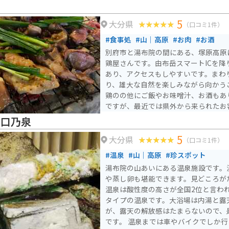
5
大分県
（口コミ1件）
#食事処
#山｜高原
#お肉
#お酒
別府市と湯布院の間にある、塚原高原
鶏屋さんです。由布岳スマートICを降
あり、アクセスもしやすいです。まわ
り、雄大な自然を楽しみながら向かう
鶏のの他にご飯やお味噌汁、お酒もあ
ですが、最近では県外から来られたお
火口乃泉
5
大分県
（口コミ1件）
#温泉
#山｜高原
#珍スポット
湯布院の山あいにある温泉施設です。
や蒸し卵も堪能できます。見どころが
温泉は酸性度の高さが全国2位と言わ
タイプの温泉です。大浴場は内湯と露
が、露天の解放感はたまらないので、
です。 温泉までは車やバイクでしか行くことができませんが、