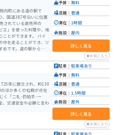
予算：
無料
市院内町にある道の駅で
混雑：
普通
、国道387号沿いに位置
滞在：
1時間
ビエ」を使った料理や、地
施設：
屋内
とができます。 バイ
の中を走ることができ、ツ
詳しく見る
すめです。道の駅から耶馬
馬渓観光の拠点としても便
お気に入り
駐車：
駐車場あり
くあります。また、道の駅
ているので、耶馬渓の自然
予算：
無料
す。道の駅 いんないは、
混雑：
普通
25年に建立され、約130
喫できる道の駅です。
殿のほか多くの社殿が点在
滞在：
1.5時間
じく「二礼･四拍手･一
施設：
屋外
全、交通安全や必勝と言わ
詳しく見る
お気に入り
駐車：
駐車場あり