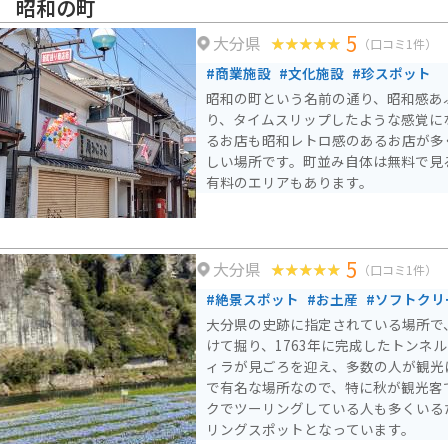
で安心です。耶馬溪は、ツーリングコ
 昭和の町
周辺には見どころがたくさんあります
5
大分県
自然と歴史を感じられるスポットを巡って
（口コミ1件）
を訪れた際には、ぜひ「道の駅 耶馬
#商業施設
#文化施設
#珍スポット
ください。地元の人々との触れ合いも
昭和の町という名前の通り、昭和感あ
う。
り、タイムスリップしたような感覚に
るお店も昭和レトロ感のあるお店が多
しい場所です。町並み自体は無料で見
有料のエリアもあります。
5
大分県
（口コミ1件）
#絶景スポット
#お土産
#ソフトクリ
大分県の史跡に指定されている場所で
けて掘り、1763年に完成したトンネ
ィラが見ごろを迎え、多数の人が観光
で有名な場所なので、特に秋が観光客
クでツーリングしている人も多くいる
リングスポットとなっています。