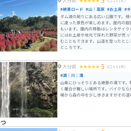
5
大分県
（口コミ1件）
#絶景ロード
#山｜高原
#お土産
#
ダム湖の周りにある広い公園です。様
に違った景色が楽しめます。屋内の庭
もいます。園内の移動はレンタサイク
にはお土産や地元で採れた野菜が売っ
むこともできます。山道を登ったとこ
どころです。
5
大分県
（口コミ1件）
#湖｜川｜滝
山奥にひっそりとある絶景の滝です。
く離合が難しい場所です。バイクなら
場から森の中を少し歩きますがその道
かつ