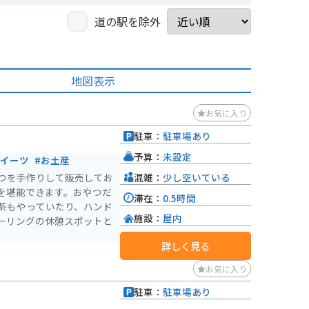
道の駅を除外
地図表示
お気に入り
駐車：
駐車場あり
予算：
未設定
スイーツ
#お土産
混雑：
少し空いている
つを手作りして販売してお
を堪能できます。おやつだ
滞在：
0.5時間
茶もやっていたり、ハンド
施設：
屋内
ーリングの休憩スポットと
詳しく見る
お気に入り
駐車：
駐車場あり