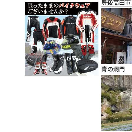
豊後高田市
青の洞門