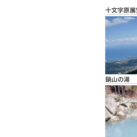
十文字原展
鍋山の湯