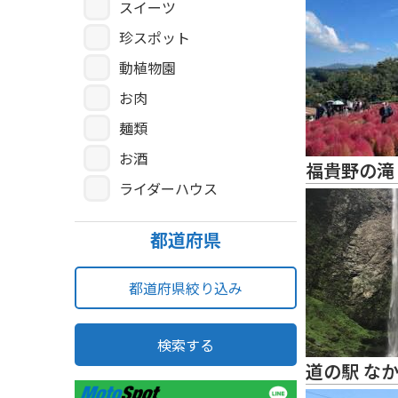
スイーツ
珍スポット
動植物園
お肉
麺類
お酒
福貴野の滝
ライダーハウス
都道府県
都道府県絞り込み
検索する
道の駅 な