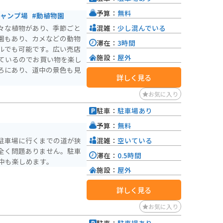
予算：
無料
キャンプ場
#動植物園
混雑：
少し混んでいる
々な植物があり、季節ごと
園もあり、カメなどの動物
滞在：
3時間
ルでも可能です。広い売店
施設：
屋外
ているのでお買い物を楽し
ろにあり、道中の景色も見
詳しく見る
お気に入り
駐車：
駐車場あり
予算：
無料
混雑：
空いている
駐車場に行くまでの道が狭
全く問題ありません。駐車
滞在：
0.5時間
中も楽しめます。
施設：
屋外
詳しく見る
お気に入り