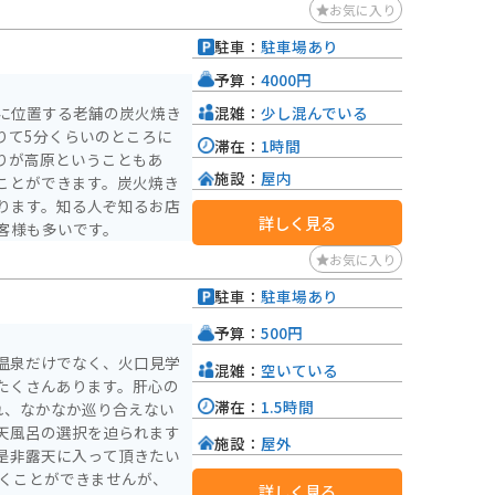
お気に入り
駐車：
駐車場あり
予算：
4000円
混雑：
少し混んでいる
に位置する老舗の炭火焼き
りて5分くらいのところに
滞在：
1時間
りが高原ということもあ
施設：
屋内
ことができます。炭火焼き
ります。知る人ぞ知るお店
詳しく見る
客様も多いです。
お気に入り
駐車：
駐車場あり
予算：
500円
温泉だけでなく、火口見学
混雑：
空いている
たくさんあります。肝心の
滞在：
1.5時間
れ、なかなか巡り合えない
天風呂の選択を迫られます
施設：
屋外
是非露天に入って頂きたい
詳しく見る