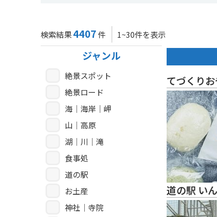
4407
検索結果
件
1~30件を表示
ジャンル
絶景スポット
てづくりお
絶景ロード
海｜海岸｜岬
山｜高原
湖｜川｜滝
食事処
道の駅
道の駅 い
お土産
神社｜寺院