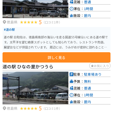
混雑：
普通
滞在：
1時間
施設：
屋内
5
徳島県
（口コミ1件）
#道の駅
道の駅 日和佐は、徳島県南部の海沿いを走る国道55号線沿いにある道の駅で
す。太平洋を望む絶景スポットとしても知られており、レストランや売店、
展望台などが併設されています。 周辺には、うみがめが産卵に訪れることで
有名な大浜海岸や、四国八十八箇所霊場の札所である薬王寺など、観光スポ
詳しく見る
ットも充実しています。 名物は、地元産の新鮮な魚介類を使った料理や、徳
島県産の柑橘類を使ったスイーツなどです。バイクで訪れる場合、道の駅に
道の駅 ひなの里かつうら
お気に入り
は広い駐車場が完備されているので安心です。海岸線沿いの道路は、景色が
良く、ツーリングにも最適です。日中は日差しが強いので、日焼け対策は万
駐車：
駐車場あり
全に。 また、周辺にはキャンプ場もあるので、アウトドア好きにもおすすめ
予算：
無料
です。
混雑：
普通
滞在：
1時間
施設：
屋内
5
徳島県
（口コミ1件）