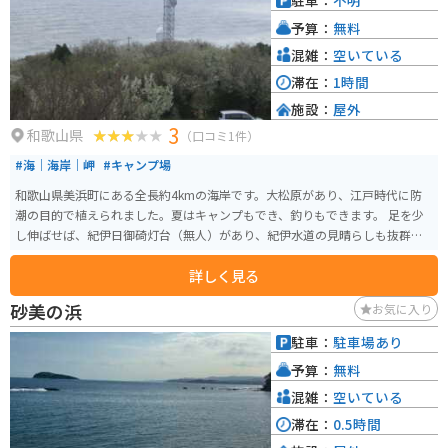
駐車：
不明
がいます。 大川原ウインドファームによる風力発電用の風車が15基設置され
予算：
無料
ています。大川原高原一帯は希少な植物が数多く残る森林地帯を有してお
り、自然溢れる観光スポットとなっています。
混雑：
空いている
滞在：
1時間
施設：
屋外
3
和歌山県
（口コミ1件）
#海｜海岸｜岬
#キャンプ場
和歌山県美浜町にある全長約4kmの海岸です。大松原があり、江戸時代に防
潮の目的で植えられました。夏はキャンプもでき、釣りもできます。 足を少
し伸ばせば、紀伊日御碕灯台（無人）があり、紀伊水道の見晴らしも抜群で
す。
詳しく見る
砂美の浜
お気に入り
駐車：
駐車場あり
予算：
無料
混雑：
空いている
滞在：
0.5時間