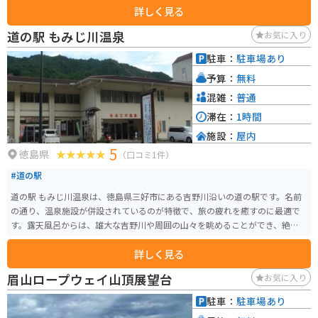
詳しく見る
道の駅 もみじ川温泉
お気に入り
駐車：
駐車場あり
予算：
無料
混雑：
普通
滞在：
1時間
施設：
屋内
5
徳島県
（口コミ1件）
#道の駅
道の駅 もみじ川温泉は、徳島県三好市にある吉野川沿いの道の駅です。名前
の通り、温泉施設が併設されているのが特徴で、旅の疲れを癒すのに最適で
す。露天風呂からは、雄大な吉野川や周囲の山々を眺めることができ、絶景を
眺めながらゆったりと温泉を楽しむことができます。 地元の特産品を販売す
詳しく見る
る物産コーナーも充実しており、お土産探しにもおすすめです。特に、徳島
県産の新鮮な野菜や果物は人気があります。また、レストランでは、地元の
眉山ロープウェイ山頂展望台
お気に入り
食材をふんだんに使った料理を楽しむことができます。 バイクで訪れる場
合、道の駅には広い駐車場が完備されているので安心です。周辺には、吉野
駐車：
駐車場あり
川沿いを走る快適なワインディングロードが続くため、ツーリングの拠点と