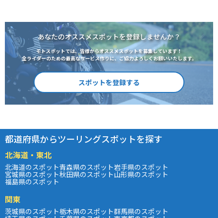
あなたのオススメスポットを登録しませんか？
モトスポットでは、皆様からオススメスポットを募集しています！
全ライダーのための最高なサービス作りに、ご協力よろしくお願いいたします。
スポットを登録する
都道府県からツーリングスポットを探す
北海道・東北
北海道のスポット
青森県のスポット
岩手県のスポット
宮城県のスポット
秋田県のスポット
山形県のスポット
福島県のスポット
関東
茨城県のスポット
栃木県のスポット
群馬県のスポット