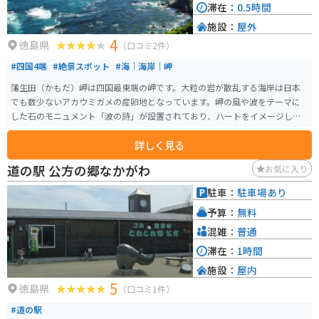
滞在：
0.5時間
施設：
屋外
4
徳島県
（口コミ2件）
#四国4端
#絶景スポット
#海｜海岸｜岬
蒲生田（かもだ）岬は四国最東端の岬です。大粒の岩が散乱する海岸は日本
でも数少ないアカウミガメの産卵地となっています。岬の風や波をテーマに
した石のモニュメント「波の詩」が設置されており、ハートをイメージした
空洞からは伊島や水平線を望むことができます。 蒲生田岬灯台からの眺望は
詳しく見る
壮大で、晴れた日には遠く大鳴門橋、淡路島、和歌山県まで望むことができ
ます。蒲生田岬灯台は大正13年（1924年）に点灯され、岩礁が多く、潮流の
道の駅 公方の郷なかがわ
お気に入り
早い紀伊水道において、海上交通の安全を守る重要な役割を担ってきまし
た。また、灯台は2016年に「恋する灯台」として認定され、恋人たちのパワ
駐車：
駐車場あり
ースポットとしても人気です。 無料駐車場とトイレがあり、灯台までは遊歩
予算：
無料
道を徒歩で約15分で到着します。また、元旦には四国で最初の初日の出を見
るために多くの人々が訪れます。
混雑：
普通
滞在：
1時間
施設：
屋内
5
徳島県
（口コミ1件）
#道の駅