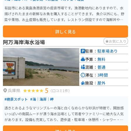
有田市にある箕島漁港直営の産直市場です。漁港敷地内にありますので、水
揚げされたままの新鮮なお魚を購入することができます。 魚介以外にも、野
菜や果物、お土産類も販売しています。レストラン併設ですので海鮮丼やお
魚料理などをメインに楽しむことができます。
詳しく見る
阿万海岸海水浴場
お気に入り
駐車：
駐車場あり
予算：
無料
混雑：
普通
滞在：
3時間
施設：
屋外
5
兵庫県
（口コミ1件）
#絶景スポット
#海｜海岸｜岬
透きとおるようなマリンブルーの海と白くなめらかな砂浜が特徴で、開放感
いっぱいの南国ムードが漂う海水浴場として若者やファミリーに絶大な人気
があります。設備も充実しており、遊歩道・駐車場・休憩所・シャワー・ト
イレなどがあります。夜にはウミホタルの発光によって幻想的な風景が見ら