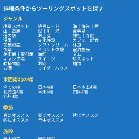
詳細条件からツーリングスポットを探す
ジャンル
絶景スポット
絶景ロード
海｜海岸｜岬
山｜高原
湖｜川｜滝
食事処
道の駅
お土産
神社｜寺院
温泉
文化施設
カフェ｜軽食
商業施設
ソフトクリーム
林道
夜景
イベント体験
宿泊施設
美術館｜資料館
海鮮
ダム
キャンプ場
スイーツ
珍スポット
動植物園
お肉
麺類
お酒
ライダーハウス
東西南北の端
全ての端
日本4端
日本本土4端
北海道4端
本州4端
四国4端
九州4端
季節
春にオススメ
夏にオススメ
秋にオススメ
冬にオススメ
年中オススメ
施設
屋内施設
屋外施設