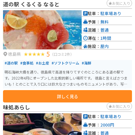
道の駅 くるくる なると
お気に入り
た、日帰り入浴施設「温泉の里」では、アルカリ性単純温泉を楽しむことが
できます。露天風呂からは、周囲の山々を一望でき、旅の疲れを癒すのに最適
駐車：
駐車場あり
です。 バイクで訪れる場合、道の駅には広々とした駐車場が完備されている
予算：
無料
ので安心です。周辺には、美しい渓谷美で知られる「雨乞いの滝」や、標高1,
000m級の山々が連なる「剣山スーパー林道」など、ツーリングスポットも充
混雑：
普通
実しています。道の駅 温泉の里神山は、自然豊かな神山町の魅力を満喫でき
滞在：
1時間
るスポットです。
施設：
屋内
5
徳島県
（口コミ2件）
#道の駅
#食事処
#お土産
#ソフトクリーム
#海鮮
明石海峡大橋を通り、徳島県で高速を降りてすぐのところにある道の駅で
す。2022年4月にオープンした比較的新しい場所です。 徳島と言えばさつま
いも！とのことで入り口には巨大なさつまいものモニュメントがあり、写真
スポットです。2階建の施設はとてもキレイで、食べ物やお土産、野菜、デザ
詳しく見る
ートなどたくさん売っています。店内で食べれる海鮮丼は人気で種類も豊富
で新鮮です。
味処あらし
お気に入り
駐車：
駐車場あり
予算：
2000円
混雑：
普通