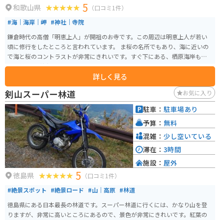
5
和歌山県
（口コミ1件）
#海｜海岸｜岬
#神社｜寺院
鎌倉時代の高僧「明恵上人」が開祖のお寺です。この周辺は明恵上人が若い
頃に修行をしたところと言われています。 ま桜の名所でもあり、海に近いの
で海と桜のコントラストが非常にきれいです。すぐ下にある、栖原海岸も非
常に美しい砂浜です。
詳しく見る
剣山スーパー林道
お気に入り
駐車：
駐車場あり
予算：
無料
混雑：
少し空いている
滞在：
3時間
施設：
屋外
5
徳島県
（口コミ1件）
#絶景スポット
#絶景ロード
#山｜高原
#林道
徳島県にある日本最長の林道です。スーパー林道に行くには、かなり山を登
りますが、非常に高いところにあるので、景色が非常にきれいです。紅葉の