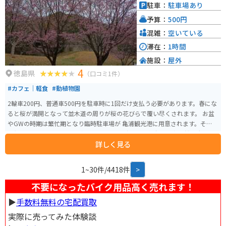
駐車：
駐車場あり
予算：
500円
混雑：
空いている
滞在：
1時間
施設：
屋外
4
徳島県
（口コミ1件）
#カフェ｜軽食
#動植物園
2輪車200円、普通車500円を駐車時に1回だけ支払う必要があります。春にな
ると桜が満開となって並木道の周りが桜の花びらで覆い尽くされます。 お盆
やGWの時期は繁忙期となり臨時駐車場が 亀浦観光港に用意されます。そこか
ら無料シャトルバスで行き帰り可能です。 鳴門山展望台、渦潮汽船、大阪国
詳しく見る
際美術館、うどん屋きのした等の飲食店が近くにあるため、公園で散歩や休
憩をする以外にも楽しめる時間が多いのでおすすめです。 周年記念として不
定期で催されるスタンプラリーでは散歩コースが3つ選べます。一番長い散歩
1~30件/4418件
>
コースでは45分以上歩く周遊コースとなっていますので隣接する施設と共に
ゆったりとした徳島の自然を肌で感じられてオススメです。
不要になったバイク用品高く売れます！
▶︎
手数料無料の宅配買取
実際に売ってみた体験談