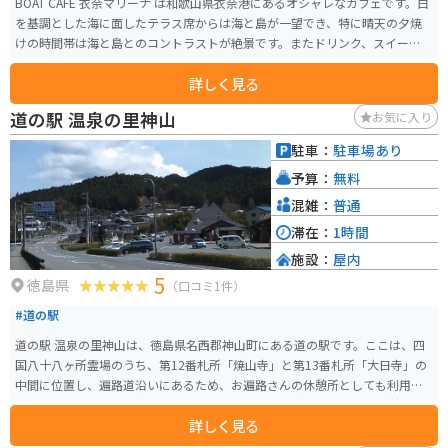
BOAT CAFE 衣奈マリーナ は和歌山県衣奈港にあるオシャレなカフェです。白
を基調とした海に面したテラス席からは海と島が一望でき、特に晴天の夕焼
けの時間帯は海と島とのコントラストが絶景です。またドリンク、スイーツ、
食事のメニューも豊富でとても美味しいです。
詳しく見る
道の駅 温泉の里神山
お気に入り
駐車：
駐車場あり
予算：
無料
混雑：
普通
滞在：
1時間
施設：
屋内
5
徳島県
（口コミ1件）
#道の駅
道の駅 温泉の里神山は、徳島県名西郡神山町にある道の駅です。ここは、四
国八十八ヶ所霊場のうち、第12番札所「焼山寺」と第13番札所「大日寺」の
中間に位置し、遍路道沿いにあるため、お遍路さんの休憩所としても利用さ
れています。 地元産の新鮮な野菜や果物、特産品などを販売する物産館や、
詳しく見る
地元食材を使った料理が味わえるレストランがあります。特に、神山産のす
だちを使った「すだちうどん」や「すだちソフトクリーム」が人気です。ま