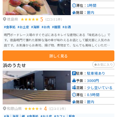
滞在：
1時間
施設：
屋内
5
徳島県
（口コミ1件）
#食事処
#お土産
#海鮮
#お肉
#麺類
#お酒
鳴門ボードレース場のすぐそばにあるキレイな建物にある「味処あらし」で
す。徳島鳴門で獲れた新鮮な海の幸が味わえるお店として観光客に人気のお
店です。お刺身からお寿司、揚げ物、煮物まで、なんでも美味しくいただけ
ます。ボートレース場に併設されている感じなので、駐車場も広々です。
詳しく見る
浜のうたせ
お気に入り
駐車：
駐車場あり
予算：
3000円
混雑：
少し空いている
滞在：
0.5時間
施設：
屋内
4
和歌山県
（口コミ1件）
#海｜海岸｜岬
#食事処
#お土産
#カフェ｜軽食