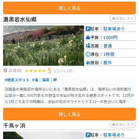
を目的地にして、吹上浜方面に少し行った道路のところで撮ることができま
詳しく見る
す。風車の羽の先は赤くなっていて可愛いのもオススメポイントです。
灘黒岩水仙郷
お気に入り
駐車：
駐車場あり
予算：
1000円
混雑：
普通
滞在：
1時間
施設：
屋外
5
兵庫県
（口コミ1件）
#絶景スポット
#海｜海岸｜岬
淡路島の東南部の海岸沿いにある「灘黒岩水仙郷」は、海岸沿いの急斜面の
山並み一面に500万本もの野生の水仙が咲き乱れる絶景スポットです。12月か
ら3月ごろまでの時期は、水仙の花のホワイトとイエローの色合いと海岸から
みえる海のコバルトブルーとのコントラストがとても美しく、普段の日常を
詳しく見る
忘れる、癒しのひとときを過ごせます。
千鳥ヶ浜
お気に入り
駐車：
駐車場あり