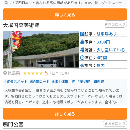
美しさで西日本一と言われる高の瀬峡があります。また、長いダートコース
を目当てに全国からオフロードバイクが集まってきます。
詳しく見る
大塚国際美術館
お気に入り
駐車：
駐車場あり
予算：
3300円
混雑：
少し空いている
滞在：
4時間
施設：
屋内
5
徳島県
（口コミ1件）
#絶景スポット
#絶景ロード
#海｜海岸｜岬
#美術館｜資料館
大塚国際美術館は、世界の名画が陶板に描かれていることで知られていま
す。絵画好きにとってはとても楽しめるスポットで、本州から行く場合には
渦潮も見ることができ、道中にも絶景スポットが多くあります。全体的に綺麗
な場所に位置しています。
詳しく見る
鳴門公園
お気に入り