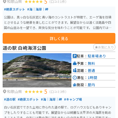
5
和歌山県
（口コミ1件）
#絶景スポット
#海｜海岸｜岬
公園は、真っ白な石灰岩と青い海のコントラストが特徴で、エーゲ海を彷彿
とさせるような絶景を楽しむことができます。展望台からは遠く淡路島や四
国の山並みを一望でき、爽快な気分を味わうことが可能です。 公園内では、
水平線を一望できる見晴らしの良さや、夕方には「夕陽100選」にも選ばれた
詳しく見る
美しい夕陽を見ることができます。また、白崎海洋公園は和歌山県立自然公
園としても指定されており、自然の美しさを保護しながら多くの訪問者に開
道の駅 白崎海洋公園
お気に入り
放されています。 公園内には87台の駐車スペースがあります。公園では、地
元の海産物を使った食事も楽しむことができ、あかもく丼やしらす丼、えび
駐車：
駐車場あり
カツバーガーなどもあります。道の駅 白崎海洋公園から徒歩5分くらいのとこ
予算：
無料
ろにあるので、アクセスは良好です。
混雑：
普通
滞在：
1時間
施設：
屋内
5
和歌山県
（口コミ3件）
#道の駅
#絶景スポット
#海｜海岸｜岬
#キャンプ場
白い石灰岩でできた土地に作られた道の駅で、ログハウスなどもありキャン
プをしたりすることも可能です。展望台からは綺麗な太平洋の大海原を眺め
ることもでき、夕方には西の海に沈むきれいな夕日を見ることも可能です。夜