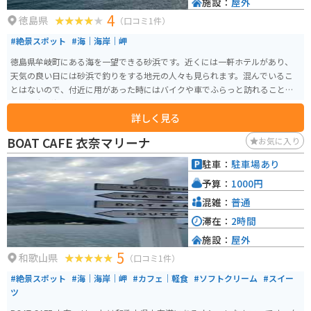
施設：
屋外
4
徳島県
（口コミ1件）
#絶景スポット
#海｜海岸｜岬
徳島県牟岐町にある海を一望できる砂浜です。近くには一軒ホテルがあり、
天気の良い日には砂浜で釣りをする地元の人々も見られます。混んでいるこ
とはないので、付近に用があった時にはバイクや車でふらっと訪れることが
でき、広い海を眺め、開放感を味わうことができます。
詳しく見る
BOAT CAFE 衣奈マリーナ
お気に入り
駐車：
駐車場あり
予算：
1000円
混雑：
普通
滞在：
2時間
施設：
屋外
5
和歌山県
（口コミ1件）
#絶景スポット
#海｜海岸｜岬
#カフェ｜軽食
#ソフトクリーム
#スイー
ツ