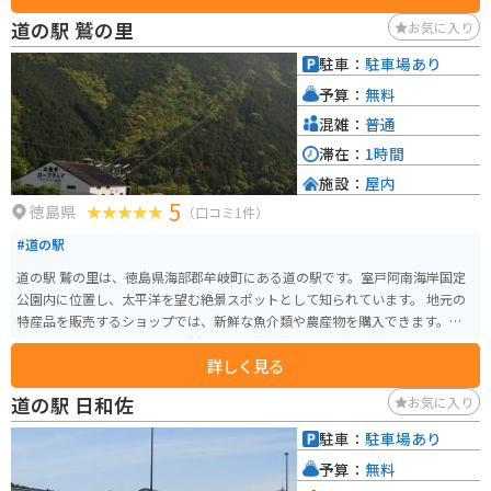
じきは広い駐車場があるので安心して駐車できます。また、太平洋を眺めな
道の駅 鷲の里
お気に入り
がら走る海岸線は、ツーリングにも最適です。 周辺には、海水浴場やキャン
プ場など、自然を満喫できるスポットも点在しています。道の駅 わじきを拠
駐車：
駐車場あり
点に、徳島県の自然を満喫するのも良いでしょう。
予算：
無料
混雑：
普通
滞在：
1時間
施設：
屋内
5
徳島県
（口コミ1件）
#道の駅
道の駅 鷲の里は、徳島県海部郡牟岐町にある道の駅です。室戸阿南海岸国定
公園内に位置し、太平洋を望む絶景スポットとして知られています。 地元の
特産品を販売するショップでは、新鮮な魚介類や農産物を購入できます。レ
ストランでは、とれたての食材を使った海鮮丼や地元料理が楽しめます。ま
詳しく見る
た、展望台からは雄大な太平洋を一望でき、特に夕暮れ時は息をのむような
美しさです。 バイクで訪れる場合、道の駅には広い駐車場が完備されている
道の駅 日和佐
お気に入り
ので安心です。海岸沿いを走るルートは景色も良く、ツーリングにも最適で
す。周辺には、海水浴場やキャンプ場など、自然を満喫できるスポットも点在
駐車：
駐車場あり
しています。 名産品としては、鳴門わかめ、阿波尾鶏、すだちなどが挙げら
予算：
無料
れます。道の駅で購入できるほか、周辺の飲食店でも味わうことができます。