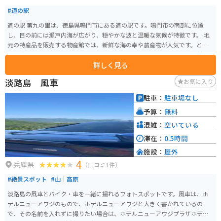
#道の駅
道の駅 第九の里は、徳島県鳴門市にある道の駅です。鳴門市の南部に位置
し、目の前には瀬戸内海が広がり、穏やかな波と温暖な気候が特徴です。 地
元の特産品を販売する物産館では、新鮮な海の幸や農産物が人気です。とく
に、鳴門わかめや鯛を使った加工品は、お土産におすすめです。また、併設
詳しく見る
のレストランでは、地元産の食材をふんだんに使った料理を楽しむことがで
きます。 バイクで訪れる際は、道の駅に隣接する「第九の里」公園の駐車場
淡路島 風車
お気に入り
が利用できます。公園内には、展望台や遊歩道があり、瀬戸内海の景色を眺
めながら休憩することができます。道の駅周辺には、鳴門渦潮や大塚国際美
駐車：
駐車場なし
術館など、観光スポットも点在しているので、観光拠点としても便利です。
予算：
無料
混雑：
空いている
滞在：
0.5時間
施設：
屋外
4
兵庫県
（口コミ1件）
#絶景スポット
#山｜高原
淡路島の風車とバイク・車を一緒に撮れるフォトスポットです。風車は、ホ
テルニューアワジのもので、ホテルニューアワジと大きく書かれているの
で、その名前を入れずに撮りたい場合は、ホテルニューアワジプラザホテル