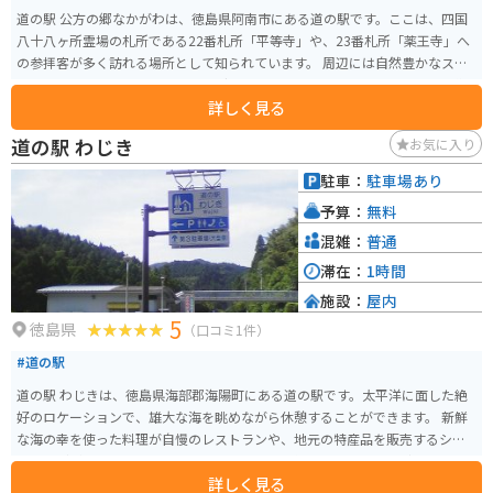
道の駅 公方の郷なかがわは、徳島県阿南市にある道の駅です。ここは、四国
八十八ヶ所霊場の札所である22番札所「平等寺」や、23番札所「薬王寺」へ
の参拝客が多く訪れる場所として知られています。 周辺には自然豊かなスポ
ットも多く、バイクでのツーリングにも最適です。特に、山間部を走る県道2
詳しく見る
93号線は、ワインディングロードとしても人気があります。道の駅には、地
元の特産品を販売するショップや、レストランもあり、休憩に最適です。名
道の駅 わじき
お気に入り
物の「阿波尾鶏」を使った料理や、「すだち」を使ったスイーツなども人気
です。 また、道の駅に隣接して、日帰り温泉施設「公方の郷温泉」がありま
駐車：
駐車場あり
す。温泉で旅の疲れを癒やすのも良いでしょう。道の駅 公方の郷なかがわ
予算：
無料
は、観光やツーリングの拠点として、ぜひ立ち寄りたい場所です。
混雑：
普通
滞在：
1時間
施設：
屋内
5
徳島県
（口コミ1件）
#道の駅
道の駅 わじきは、徳島県海部郡海陽町にある道の駅です。太平洋に面した絶
好のロケーションで、雄大な海を眺めながら休憩することができます。 新鮮
な海の幸を使った料理が自慢のレストランや、地元の特産品を販売するショ
ップなどがあります。特に、地元産のわかめを使った「わかめうどん」や
詳しく見る
「わかめソフトクリーム」はおすすめです。 バイクで訪れる場合、道の駅 わ