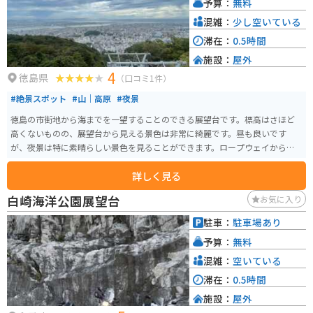
予算：
無料
しても最適です。道の駅でもらえる観光マップを参考に、周辺の観光スポッ
トも巡ってみましょう。
混雑：
少し空いている
滞在：
0.5時間
施設：
屋外
4
徳島県
（口コミ1件）
#絶景スポット
#山｜高原
#夜景
徳島の市街地から海までを一望することのできる展望台です。標高はさほど
高くないものの、展望台から見える景色は非常に綺麗です。昼も良いです
が、夜景は特に素晴らしい景色を見ることができます。ロープウェイからも
アクセス可能です。
詳しく見る
白崎海洋公園展望台
お気に入り
駐車：
駐車場あり
予算：
無料
混雑：
空いている
滞在：
0.5時間
施設：
屋外