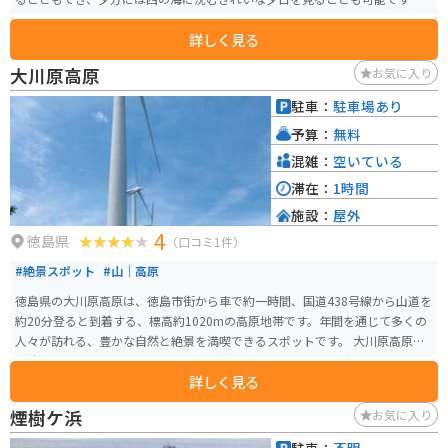
には肉眼で天の川を見ることもできるスポットにもなっています。 ダイビン
詳しく見る
グやオートキャンプ場を兼ね備えた観光施設となっており、公園全体が白い
石灰岩で囲まれ、青い海と白い岩のコントラストが印象的です。白さの正体
大川原高原
お気に入り
は、2億5千万年以上前の古生代ペルム紀に形成された石灰岩が周辺一帯に広
がっています。
駐車：
駐車場あり
予算：
無料
混雑：
空いている
滞在：
1時間
施設：
屋外
4
徳島県
（口コミ1件）
#絶景スポット
#山｜高原
徳島県の大川原高原は、徳島市街から車で約一時間、国道438号線から山道を
約20分登ると到着する、標高約1020mの高原地帯です。年間を通じて多くの
人々が訪れる、豊かな自然と絶景を満喫できるスポットです。 大川原高原は
面積120haで、緩やかなスロープが特徴的で、山々や阿讃山脈、紀伊水道を
詳しく見る
見渡すことができます。また、村営の放牧場や生活環境保全林、約5haのアワ
ミツバツツジの群生地があります。 高原はアジサイの名所としても知られ、
煙樹ケ浜
お気に入り
頂上には約3万本のアジサイが植えられており、7月上旬には高原を青く染め
ます。また、昭和30年代に開かれた村営の大川原牧場では、現在7頭の黒和牛