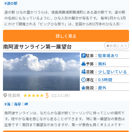
#道の駅
道の駅 ひなの里かつうらは、徳島県勝浦郡勝浦町にある道の駅です。道の駅
の名前にもなっているように、ひな人形の展示が有名です。 毎年2月から3月
にかけて開催される「ビッグひな祭り」は、全国から約3万体のひな人形が集
まり、圧巻の光景です。 バイクで訪れる際は、道の駅から山道を少し登った
詳しく見る
ところにある展望台からの景色がおすすめです。 地元の特産品である、ゆず
を使った加工品や、阿波晩茶なども販売されています。
南阿波サンライン第一展望台
お気に入り
駐車：
駐車場あり
予算：
無料
混雑：
少し空いている
滞在：
0.5時間
施設：
屋外
5
徳島県
（口コミ1件）
#海｜海岸｜岬
南阿波サンラインは、なだらかな道が続くツーリングに持ってこいの場所で
す。穏やかな海を感じながら走ることができます。 特に第一展望台の景色は
圧巻です！第四まで展望台がありますが、第一が景色も良くオススメです。
また、可愛い猫ちゃんも何匹かいるので、猫好きにも堪りません。