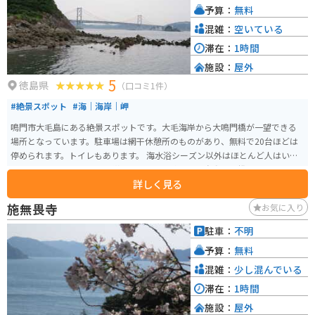
予算：
無料
混雑：
空いている
滞在：
1時間
施設：
屋外
5
徳島県
（口コミ1件）
#絶景スポット
#海｜海岸｜岬
鳴門市大毛島にある絶景スポットです。大毛海岸から大鳴門橋が一望できる
場所となっています。駐車場は網干休憩所のものがあり、無料で20台ほどは
停められます。トイレもあります。 海水浴シーズン以外はほとんど人はいま
せんので、ゆっくり景色を堪能できます。飲み物の自動販売機くらいはあり
詳しく見る
ますが、飲食をするのであれば少し値段はしますが付近に魚料理のレストラ
ンがあります。
施無畏寺
お気に入り
駐車：
不明
予算：
無料
混雑：
少し混んでいる
滞在：
1時間
施設：
屋外