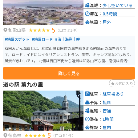
購入して、お土産にしたり、その場で味わったりするのもおすすめです。
混雑：
少し空いている
滞在：
0.5時間
施設：
屋外
5
和歌山県
（口コミ1件）
#絶景スポット
#絶景ロード
#海｜海岸｜岬
有田みかん海道とは、和歌山県有田市の湾岸線を走る約5kmの海岸通りで
す。ロードサイドにはイタリアンレストラン、喫茶、キャンプ場などもあり、
風景がきれいです。 北側は有田市街から遠景は和歌山市方面、南側は湯浅湾
から紀伊水道を望めます。桜の時期には、東屋付近で桜と海景色の共演が楽
詳しく見る
しめますが、混み合います。
道の駅 第九の里
お気に入り
駐車：
駐車場あり
予算：
無料
混雑：
普通
滞在：
1時間
施設：
屋内
5
徳島県
（口コミ1件）