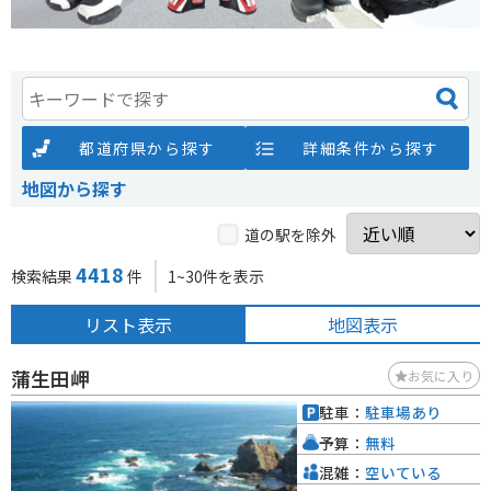
都道府県から探す
詳細条件から探す
地図から探す
道の駅を除外
4418
検索結果
件
1~30件を表示
リスト表示
地図表示
蒲生田岬
お気に入り
駐車：
駐車場あり
予算：
無料
混雑：
空いている