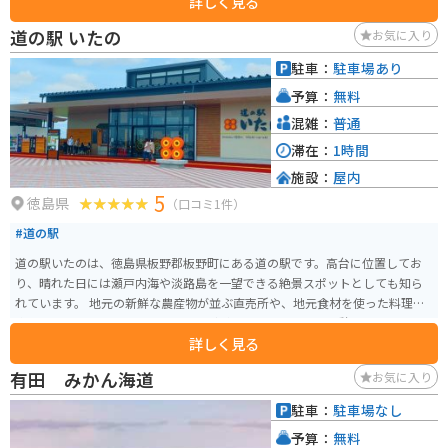
詳しく見る
れます。朝と夜、いつ行っても違った景色が楽しめる場所です。
道の駅 いたの
お気に入り
駐車：
駐車場あり
予算：
無料
混雑：
普通
滞在：
1時間
施設：
屋内
5
徳島県
（口コミ1件）
#道の駅
道の駅いたのは、徳島県板野郡板野町にある道の駅です。高台に位置してお
り、晴れた日には瀬戸内海や淡路島を一望できる絶景スポットとしても知ら
れています。 地元の新鮮な農産物が並ぶ直売所や、地元食材を使った料理が
楽しめるレストラン、ベーカリーなどがあり、ドライブの休憩に最適です。特
詳しく見る
に、地元産の小麦を使ったパンや、旬のフルーツを使ったスイーツが人気で
す。 バイクで訪れる場合、道の駅には広い駐車場が完備されているので安心
有田 みかん海道
お気に入り
です。また、周辺には、四国八十八ヶ所霊場の札所や、歴史的な建造物など、
ツーリングにおすすめのスポットがたくさんあります。道の駅いたのを拠点
駐車：
駐車場なし
に、周辺の観光を楽しむのも良いでしょう。 名産品としては、地元産の新鮮
予算：
無料
な野菜や果物のほか、鳴門金時を使ったスイーツなども人気です。道の駅で