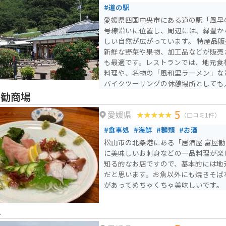
#道の駅
愛媛県四国中央市にある道の駅「風早
号線沿いに位置し、周辺には、緑豊か
しい自然が広がっています。 特産品販売所では、地元で採れた
新鮮な野菜や果物、加工品などが販売
も最適です。レストランでは、地元食
料理や、名物の「風和里ラーメン」などが
バイクツーリングの休憩場所としても
としています。道の駅周辺には、温泉
屋勧商場
り、自然を満喫しながら、ゆったりと
5
愛媛県
特に春には、道の駅周辺の桜並木が美
（口コミ1件）
客で賑わいます。周辺には、歴史的な
#食事処
#海鮮
#麺類
#お酒
点在しており、ドライブやツーリング
松山市の北条港にある「居酒屋 富屋
です。
に美味しいお刺身などの一品料理が楽
知る的なお店ですので、基本的には地
だと思います。お魚以外にも焼きそば
があってめちゃくちゃ美味しいです。
A