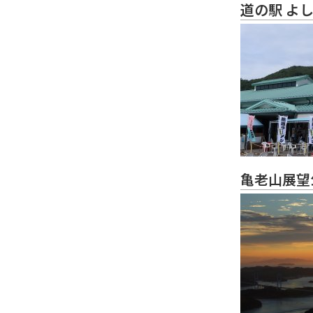
道の駅 よ
亀老山展望