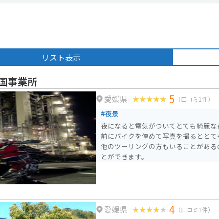
リスト表示
国事業所
5
愛媛県
（口コミ1件）
#夜景
夜になると電気がついてとても綺麗な
前にバイクを停めて写真を撮るととて
他のツーリングの方もいることがある
とができます。
4
愛媛県
（口コミ1件）