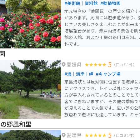
#美術館｜資料館
#動植物園
地元特産の「菊間瓦」の歴史を紹介す
があります。周囲には遊歩道があり、
じさいの美しさを楽しむことが出来ま
塔展望台があり、瀬戸内海の景色を眺
館の入館、および工房の路用は有料。
料です。
園
5
愛媛県
（口コミ1件）
#海｜海岸｜岬
#キャンプ場
来島海峡とは反対側に位置する海岸に
にアクセスでき、トイレ以外にシャワ
方が手入れされているとのことでとて
客でにぎわいますが、その他の季節で
が見えることで人気です。広い芝の公
族連れで遊ぶにも適しています。キャ
早の郷風和里
5
愛媛県
（口コミ1件）