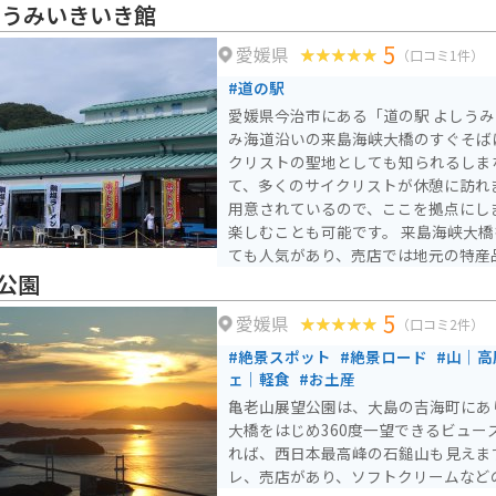
しうみいきいき館
5
愛媛県
（口コミ1件）
#道の駅
愛媛県今治市にある「道の駅 よしう
み海道沿いの来島海峡大橋のすぐそばにあ
クリストの聖地としても知られるしま
て、多くのサイクリストが休憩に訪れ
用意されているので、ここを拠点にし
楽しむことも可能です。 来島海峡大橋を望む絶景スポットとし
ても人気があり、売店では地元の特産
きます。 レストランでは、来島海峡
公園
材を使った料理を堪能できます。 バイク駐輪場は屋根付きのス
5
愛媛県
ペースもあり、ツーリング中の休憩に
（口コミ2件）
道の絶景と、地元グルメを満喫できる
#絶景スポット
#絶景ロード
#山｜高
ェ｜軽食
#お土産
亀老山展望公園は、大島の吉海町にあ
大橋をはじめ360度一望できるビュー
れば、西日本最高峰の石鎚山も見えま
レ、売店があり、ソフトクリームなど