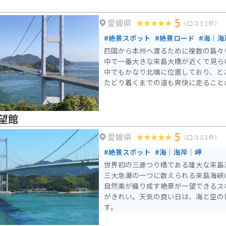
5
愛媛県
（口コミ1件）
#絶景スポット
#絶景ロード
#海｜海
四国から本州へ渡るために複数の島々
中で一番大きな来島大橋が近くで見ら
中でもかなり北端に位置しており、と
たどり着くまでの道も爽快に走ること
望館
5
愛媛県
（口コミ1件）
#絶景スポット
#海｜海岸｜岬
世界初の三連つり橋である雄大な来島
三大急潮の一つに数えられる来島海峡
自然美が織り成す絶景が一望できるス
がきれい。天気の良い日は、海と空の
す。