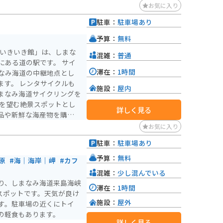
お気に入り
駐車：
駐車場あり
予算：
無料
みいきいき館」は、しまな
混雑：
普通
る道の駅です。 サイ
滞在：
1時間
なみ海道の中継地点とし
ます。 レンタサイクルも
施設：
屋内
まなみ海道サイクリングを
詳しく見る
品や新鮮な海産物を購入で
でとれた鯛や、地元産の食
お気に入り
駐車：
駐車場あり
も最適です。 しまなみ海
道の駅です。
予算：
無料
原
#海｜海岸｜岬
#カフ
混雑：
少し混んでいる
り、しまなみ海道来島海峡
滞在：
1時間
スポットです。天気が良け
施設：
屋外
す。駐車場の近くにトイ
の軽食もあります。
詳しく見る