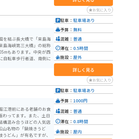
お気に入り
駐車：
駐車場あり
予算：
無料
混雑：
普通
国を結ぶ長大橋で「来島海
来島海峡第三大橋」の総称
滞在：
0.5時間
105mもあります。中央が西
施設：
屋外
に自転車歩行者道、南側に
詳しく見る
お気に入り
駐車：
駐車場あり
予算：
1000円
堀江港前にある老舗のお食
混雑：
普通
賑わってます。また、土日
滞在：
0.8時間
結構混み合うほどの人気店
松山名物の「鍋焼きうど
施設：
屋内
岐うどん」が有名ですが、