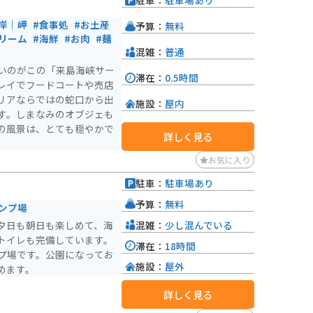
駐車：
駐車場あり
岸｜岬
#食事処
#お土産
予算：
無料
リーム
#海鮮
#お肉
#麺
混雑：
普通
いのがこの「来島海峡サー
滞在：
0.5時間
レイでフードコートや売店
リアならではの蛇口から出
施設：
屋内
す。しまなみのオブジェも
の風景は、とても穏やかで
詳しく見る
お気に入り
駐車：
駐車場あり
予算：
無料
ンプ場
混雑：
少し混んでいる
夕日も朝日も楽しめて、海
トイレも完備しています。
滞在：
18時間
プ場です。公園になってお
施設：
屋外
めます。
詳しく見る