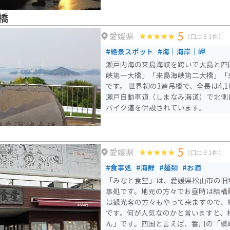
橋
5
愛媛県
（口コミ1件）
#絶景スポット
#海｜海岸｜岬
瀬戸内海の来島海峡を跨いで大島と四
峡第一大橋」「来島海峡第二大橋」「
です。 世界初の3連吊橋で、全長は4,
瀬戸自動車道（しまなみ海道）で北側
バイク道を併設されています。
5
愛媛県
（口コミ1件）
#食事処
#海鮮
#麺類
#お酒
「みなと食堂」は、愛媛県松山市の旧
事処です。地元の方々でお昼時は結構
は観光客の方々もやって来ますので、
です。何が人気なのかと言いますと、
ん」です。四国と言えば、香川の「讃