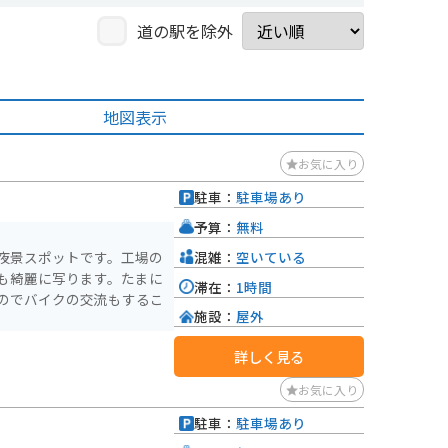
道の駅を除外
地図表示
お気に入り
駐車：
駐車場あり
予算：
無料
混雑：
空いている
夜景スポットです。工場の
も綺麗に写ります。たまに
滞在：
1時間
のでバイクの交流もするこ
施設：
屋外
詳しく見る
お気に入り
駐車：
駐車場あり