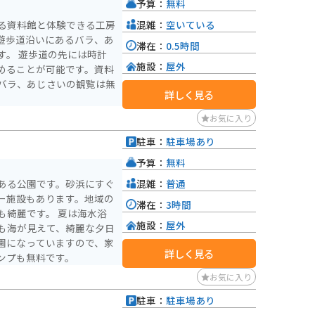
予算：
無料
混雑：
空いている
る資料館と体験できる工房
遊歩道沿いにあるバラ、あ
滞在：
0.5時間
す。 遊歩道の先には時計
施設：
屋外
めることが可能です。資料
バラ、あじさいの観覧は無
詳しく見る
お気に入り
駐車：
駐車場あり
予算：
無料
混雑：
普通
ある公園です。砂浜にすぐ
ー施設もあります。地域の
滞在：
3時間
も綺麗です。 夏は海水浴
施設：
屋外
も海が見えて、綺麗な夕日
園になっていますので、家
詳しく見る
ンプも無料です。
お気に入り
駐車：
駐車場あり