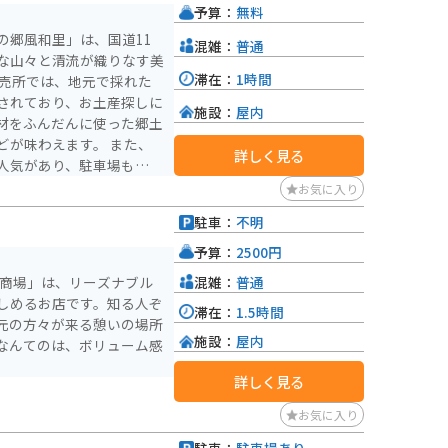
予算：
無料
の郷風和里」は、国道11
混雑：
普通
な山々と清流が織りなす美
滞在：
1時間
されており、お土産探しに
施設：
屋内
材をふんだんに使った郷土
味わえます。 また、
詳しく見る
人気があり、駐車場も広々
施設やキャンプ場などもあ
お気に入り
過ごすことができます。
駐車：
不明
しく咲き乱れ、多くの花見
史跡や観光スポットも多く
予算：
2500円
の拠点としても最適な場所
混雑：
普通
勧商場」は、リーズナブル
しめるお店です。知る人ぞ
滞在：
1.5時間
元の方々が来る憩いの場所
施設：
屋内
なんてのは、ボリューム感
詳しく見る
お気に入り