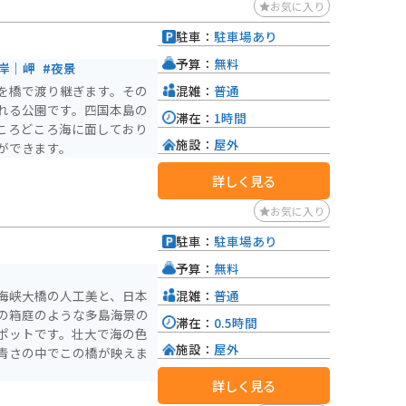
お気に入り
駐車：
駐車場あり
予算：
無料
岸｜岬
#夜景
混雑：
普通
を橋で渡り継ぎます。その
れる公園です。四国本島の
滞在：
1時間
ころどころ海に面しており
施設：
屋外
ができます。
詳しく見る
お気に入り
駐車：
駐車場あり
予算：
無料
混雑：
普通
海峡大橋の人工美と、日本
の箱庭のような多島海景の
滞在：
0.5時間
ポットです。壮大で海の色
施設：
屋外
青さの中でこの橋が映えま
詳しく見る