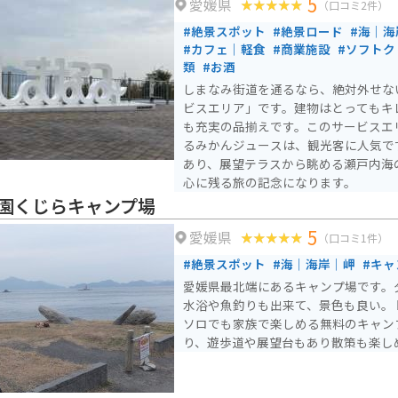
5
愛媛県
（口コミ2件）
#絶景スポット
#絶景ロード
#海｜海
#カフェ｜軽食
#商業施設
#ソフトク
類
#お酒
しまなみ街道を通るなら、絶対外せな
ビスエリア」です。建物はとってもキ
も充実の品揃えです。このサービスエ
るみかんジュースは、観光客に人気で
あり、展望テラスから眺める瀬戸内海
心に残る旅の記念になります。
園くじらキャンプ場
5
愛媛県
（口コミ1件）
#絶景スポット
#海｜海岸｜岬
#キャ
愛媛県最北端にあるキャンプ場です。
水浴や魚釣りも出来て、景色も良い。
ソロでも家族で楽しめる無料のキャン
り、遊歩道や展望台もあり散策も楽し