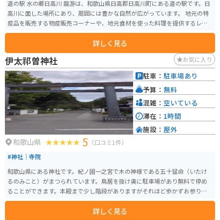
道の駅 水の郷日高川 龍游は、和歌山県日高郡日高川町にある道の駅です。日
高川に面した場所にあり、周囲には豊かな自然が広がっています。 地元の特
産品を販売する物産販売コーナーや、地元食材を使った料理を提供するレス
トランがあります。特に、日高川で獲れた鮎を使った料理が人気です。鮎の塩
詳しく見る
焼きや甘露煮など、様々な鮎料理を楽しむことができます。 また、道の駅に
隣接して、温泉施設「龍神温泉 湯ノ花」があります。泉質はナトリウム-炭酸
伊太祁曽神社
お気に入り
水素塩泉で、神経痛や筋肉痛、関節痛などに効果があるとされています。ツ
ーリングで疲れた体を癒すのに最適です。 バイクで訪れる際は、道の駅の駐
駐車：
駐車場あり
車場にバイク専用の駐車スペースがあります。道の駅の周辺は、日高川の清
予算：
無料
流沿いを走る快適なツーリングコースとなっています。道の駅から少し足を
延ばせば、世界遺産に登録されている「熊野古道」の一部である「小辺路」
混雑：
空いている
の入り口にも行くことができます。
滞在：
1時間
施設：
屋外
5
和歌山県
（口コミ1件）
#神社｜寺院
和歌山県にある神社です。紀ノ國一之宮で木の神様である五十猛命（いたけ
るのみこと）がまつられています。鳥居を抜け奥に駐車場があり無料で停め
ることができます。本殿まで少し階段がありますがそれほど歩かずお参りす
ることができます。木の神様らしく鳥居が木製で歴史を感じることができ神
詳しく見る
社の奥には水の神様がまつられた井戸があったりと境内をゆっくり歩くと多