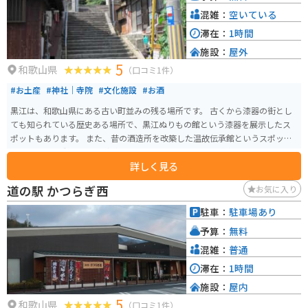
混雑：
空いている
滞在：
1時間
施設：
屋外
5
和歌山県
（口コミ1件）
#お土産
#神社｜寺院
#文化施設
#お酒
黒江は、和歌山県にある古い町並みの残る場所です。 古くから漆器の街とし
ても知られている歴史ある場所で、黒江ぬりもの館という漆器を展示したス
ポットもあります。 また、昔の酒造所を改築した温故伝承館というスポット
には、清酒酒造の道具などが展示販売しています。お酒が飲めなくても買い
詳しく見る
物もできるため、オススメです。 地域からも愛される中言神社には、万葉集
にも登場する黒牛潟の由来となった石もあります。春になると黒江のひなめ
道の駅 かつらぎ西
お気に入り
ぐりと呼ばれるイベントも開催されています。各所に展示されるひな人形が
春の訪れを告げます。
駐車：
駐車場あり
予算：
無料
混雑：
普通
滞在：
1時間
施設：
屋内
5
和歌山県
（口コミ1件）