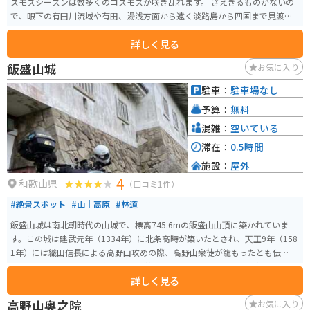
スモスシーズンは数多くのコスモスが咲き乱れます。 さえぎるものがないの
で、眼下の有田川流域や有田、湯浅方面から遠く淡路島から四国まで見渡せ
ます。 有田インターチェンジから30分ほどですが、道中の山道は対向困難な
詳しく見る
場所もありますので、ご注意ください。 頂上には売店や販売機はありませ
ん。かつては風車がシンボルでしたが、今は撤去されています。
飯盛山城
お気に入り
駐車：
駐車場なし
予算：
無料
混雑：
空いている
滞在：
0.5時間
施設：
屋外
4
和歌山県
（口コミ1件）
#絶景スポット
#山｜高原
#林道
飯盛山城は南北朝時代の山城で、標高745.6mの飯盛山山頂に築かれていま
す。この城は建武元年（1334年）に北条高時が築いたとされ、天正9年（158
1年）には織田信長による高野山攻めの際、高野山衆徒が籠もったとも伝えら
れています。城は山頂を主郭とした単郭の城で、周囲に高い切岸が巡り、北
詳しく見る
下に横堀がある構造です。秘境中の秘境で地図にはあるが道がないです。 飯
盛山城の特徴として、中世初期の山城ゆえに石垣はなく、山の地形を利用し
高野山奥之院
お気に入り
た土塁や横堀などの遺構が今も確認できます。しかし、現在山頂は整備され