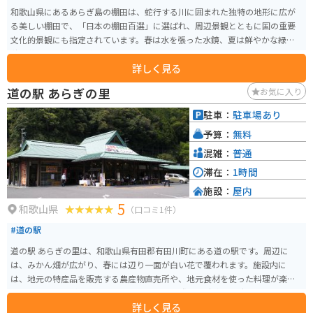
和歌山県にあるあらぎ島の棚田は、蛇行する川に囲まれた独特の地形に広が
る美しい棚田で、「日本の棚田百選」に選ばれ、周辺景観とともに国の重要
文化的景観にも指定されています。春は水を張った水鏡、夏は鮮やかな緑、
秋は黄金色に輝く稲穂、冬は雪景色と、四季ごとに異なる表情を楽しめるの
詳しく見る
が魅力です。高台の展望所から見下ろす景色は特に美しく、写真スポットと
しても人気があります。 近くの道の駅では地元の特産品や食事も楽しめ、観
道の駅 あらぎの里
お気に入り
光の拠点として便利です。周辺は自然豊かなワインディングロードが続くた
め、バイクでのツーリングにも最適で、景色を楽しみながら訪れる価値のあ
駐車：
駐車場あり
るスポットです。
予算：
無料
混雑：
普通
滞在：
1時間
施設：
屋内
5
和歌山県
（口コミ1件）
#道の駅
道の駅 あらぎの里は、和歌山県有田郡有田川町にある道の駅です。周辺に
は、みかん畑が広がり、春には辺り一面が白い花で覆われます。施設内に
は、地元の特産品を販売する農産物直売所や、地元食材を使った料理が楽し
めるレストランがあります。 バイクで訪れる際は、駐車場も広く停めやすい
詳しく見る
ので安心です。また、道の駅 あらぎの里は、周辺の観光スポットへのアクセ