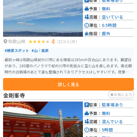
駐車：
駐車場あり
る形になります。ローカル線ののどかな雰囲気とともに楽しめる、ツーリン
予算：
無料
グの立ち寄りにもぴったりのスポットです。
混雑：
空いている
滞在：
0.5時間
施設：
屋外
4
和歌山県
（口コミ1件）
#絶景スポット
#山｜高原
最初ヶ峰は和歌山県紀の川市にある標高は285mの百合山にあります。展望台
があり、180度のパノラマで紀の川市の街並みと空と山を楽しめます。南北朝
時代の古戦場のあとで道も整備されておりアクセスはしやすいです。夜景も
きれいですが、気候が良い時期にはランチやおやつを持参して景色を楽しみ
詳しく見る
ながら一休みするのにオススメです。
金剛峯寺
お気に入り
駐車：
駐車場あり
予算：
無料
混雑：
混んでいる
滞在：
5時間