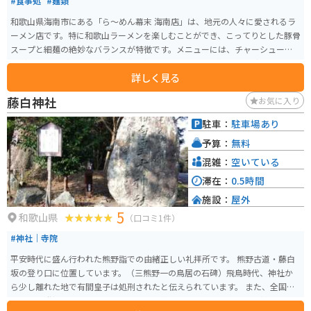
#食事処
#麺類
和歌山県海南市にある「ら～めん幕末 海南店」は、地元の人々に愛されるラ
ーメン店です。特に和歌山ラーメンを楽しむことができ、こってりとした豚骨
スープと細麺の絶妙なバランスが特徴です。メニューには、チャーシューや
ネギ、のりなどトッピングも豊富に揃い、リピーターが多いのも納得です。
詳しく見る
観光ついでに立ち寄るには最適な場所で、近隣には自然の絶景も多く、移動
時にはバイクでのツーリングを楽しむのも良いでしょう。駐車場も用意され
藤白神社
お気に入り
ており、サクッと入店できます。ぜひ、和歌山の美味しいラーメンを味わい
に訪れてみてください！
駐車：
駐車場あり
予算：
無料
混雑：
空いている
滞在：
0.5時間
施設：
屋外
5
和歌山県
（口コミ1件）
#神社｜寺院
平安時代に盛ん行われた熊野詣での由緒正しい礼拝所です。 熊野古道・藤白
坂の登り口に位置しています。（三熊野一の鳥居の石碑）飛鳥時代、神社か
ら少し離れた地で有間皇子は処刑されたと伝えられています。 また、全国の
鈴木さん発祥の地とされ、近くに鈴木屋敷があります。境内には、幹回り１