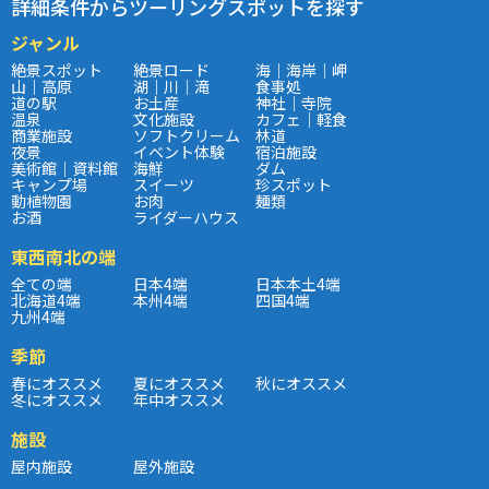
詳細条件からツーリングスポットを探す
ジャンル
絶景スポット
絶景ロード
海｜海岸｜岬
山｜高原
湖｜川｜滝
食事処
道の駅
お土産
神社｜寺院
温泉
文化施設
カフェ｜軽食
商業施設
ソフトクリーム
林道
夜景
イベント体験
宿泊施設
美術館｜資料館
海鮮
ダム
キャンプ場
スイーツ
珍スポット
動植物園
お肉
麺類
お酒
ライダーハウス
東西南北の端
全ての端
日本4端
日本本土4端
北海道4端
本州4端
四国4端
九州4端
季節
春にオススメ
夏にオススメ
秋にオススメ
冬にオススメ
年中オススメ
施設
屋内施設
屋外施設