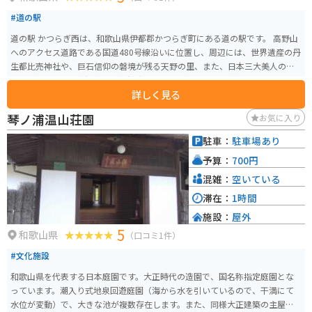
#道の駅
道の駅 かつらぎ西は、和歌山県伊都郡かつらぎ町にある道の駅です。 高野山
へのアクセス道路である国道480号線沿いに位置し、周辺には、世界遺産の丹
生都比売神社や、巨石信仰の磐境が残る天野の里、また、日本三大美人の湯
として知られる龍神温泉などの観光スポットがあります。 道の駅には、地元
詳しく見る
の新鮮な農産物を販売する農産物直売所や、地元食材を使った料理が楽しめ
るレストランがあります。 バイクで訪れる場合、道の駅から高野山へのワイ
琴ノ浦温山荘園
お気に入り
ンディングロードは、景色も良く、ツーリングにおすすめです。 また、かつ
らぎ町は、柿や桃などの果物の一大産地としても知られています。 特に、富
駐車：
駐車場あり
有柿は有名で、秋には道の駅でも販売されます。
予算：
700円
混雑：
空いている
滞在：
1時間
施設：
屋外
5
和歌山県
（口コミ1件）
#文化施設
和歌山県を代表する日本庭園です。大正時代の造園で、国名称指定庭園とな
っています。潮入り式地泉回遊庭園（海から水を引いているので、干満にて
水位が変動）で、大きな池が複数存在します。また、同様大正建築の主屋と