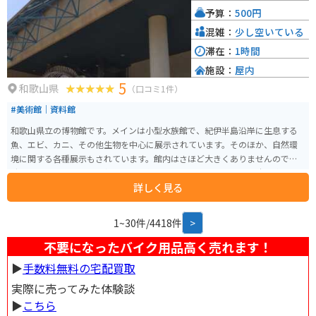
予算：
500円
混雑：
少し空いている
滞在：
1時間
施設：
屋内
5
和歌山県
（口コミ1件）
#美術館｜資料館
和歌山県立の博物館です。メインは小型水族館で、紀伊半島沿岸に生息する
魚、エビ、カニ、その他生物を中心に展示されています。そのほか、自然環
境に関する各種展示もされています。館内はさほど大きくありませんので、
時間も要しません。その割に工夫を凝らして展示されているので十分楽しめ
詳しく見る
ます。国道４２号線からやや西に入ったところにあり、周辺は落ち着いた環
境です。海岸もすぐそばにあります。
1~30件/4418件
>
不要になったバイク用品高く売れます！
▶︎
手数料無料の宅配買取
実際に売ってみた体験談
▶︎
こちら