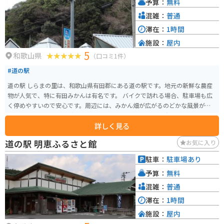
予算：
無料
混雑：
普通
滞在：
1時間
施設：
屋内
5
和歌山県
（口コミ1件）
#道の駅
道の駅 しらまの里は、和歌山県有田郡にある道の駅です。地元の新鮮な農産
物が人気で、特に有田みかんは有名です。 バイクで訪れる場合、駐車場も広
く停めやすいので安心です。周辺には、みかん畑が広がるのどかな風景が広
がっており、ツーリングにも最適です。 名産品としては、有田みかんを使っ
詳しく見る
たジュースやジャム、お菓子などが人気です。また、地元で採れた野菜を使
ったレストランもあり、食事も楽しめます。
道の駅 明恵ふるさと館
お気に入り
駐車：
駐車場あり
予算：
無料
混雑：
普通
滞在：
1時間
施設：
屋内