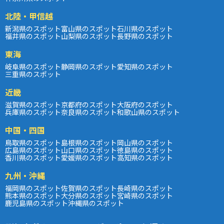
北陸・甲信越
新潟県のスポット
富山県のスポット
石川県のスポット
福井県のスポット
山梨県のスポット
長野県のスポット
東海
岐阜県のスポット
静岡県のスポット
愛知県のスポット
三重県のスポット
近畿
滋賀県のスポット
京都府のスポット
大阪府のスポット
兵庫県のスポット
奈良県のスポット
和歌山県のスポット
中国・四国
鳥取県のスポット
島根県のスポット
岡山県のスポット
広島県のスポット
山口県のスポット
徳島県のスポット
香川県のスポット
愛媛県のスポット
高知県のスポット
九州・沖縄
福岡県のスポット
佐賀県のスポット
長崎県のスポット
熊本県のスポット
大分県のスポット
宮崎県のスポット
鹿児島県のスポット
沖縄県のスポット