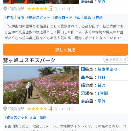
施設：
屋外
5
和歌山県
（口コミ1件）
#神社｜寺院
#絶景スポット
#絶景ロード
#山｜高原
#林道
「紀伊山地の霊場と参詣道」として登録されている高野山は、弘法大師であ
る空海が真言密教の修道場として開山した山です。多くの寺院や偉人のお墓
がたくさん並ぶ奥之院などもある人気の高い観光スポットとなっています。
宿泊施設やレストランもあるので、1日ゆっくり過ごせます。
詳しく見る
鷲ヶ峰コスモスパーク
お気に入り
駐車：
駐車場あり
予算：
無料
混雑：
普通
滞在：
1時間
施設：
屋外
4
和歌山県
（口コミ1件）
#絶景スポット
#山｜高原
有田川町にある、標高586メートルの絶景ポイントです。その名のとおり、コ