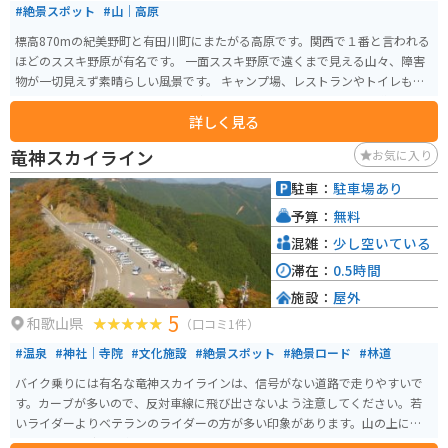
#絶景スポット
#山｜高原
標高870mの紀美野町と有田川町にまたがる高原です。関西で１番と言われる
ほどのススキ野原が有名です。 一面ススキ野原で遠くまで見える山々、障害
物が一切見えず素晴らしい風景です。 キャンプ場、レストランやトイレも併
設されており、夏場はキャンプを楽しむ人もいます。 現地まで行く道は信号
詳しく見る
が少ない山道でツーリングも楽しめます。山頂からは天気が良ければ四国や
淡路島を見ることができます。
竜神スカイライン
お気に入り
駐車：
駐車場あり
予算：
無料
混雑：
少し空いている
滞在：
0.5時間
施設：
屋外
5
和歌山県
（口コミ1件）
#温泉
#神社｜寺院
#文化施設
#絶景スポット
#絶景ロード
#林道
バイク乗りには有名な竜神スカイラインは、信号がない道路で走りやすいで
す。カーブが多いので、反対車線に飛び出さないよう注意してください。若
いライダーよりベテランのライダーの方が多い印象があります。山の上にな
るので、夏は涼しく冬は寒いです。