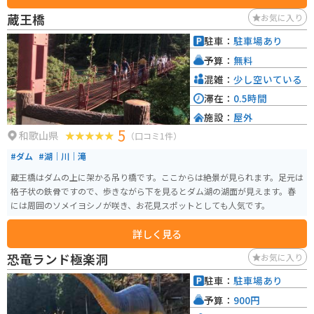
スも良好です。車で約10分の場所には、国の重要文化財に指定されている旧
蔵王橋
お気に入り
吉備町の町並みが残る、歴史的な観光スポット「旧吉備街道」があります。
また、車で約15分の場所には、約300本のソメイヨシノが咲き誇る「あらぎ
駐車：
駐車場あり
島」があり、春には多くの人で賑わいます。 道の駅 あらぎの里は、地元の特
予算：
無料
産品やグルメ、そして周辺の観光スポットを楽しむことができる、魅力的な
スポットです。
混雑：
少し空いている
滞在：
0.5時間
施設：
屋外
5
和歌山県
（口コミ1件）
#ダム
#湖｜川｜滝
蔵王橋はダムの上に架かる吊り橋です。ここからは絶景が見られます。足元は
格子状の鉄骨ですので、歩きながら下を見るとダム湖の湖面が見えます。春
には周囲のソメイヨシノが咲き、お花見スポットとしても人気です。
詳しく見る
恐竜ランド極楽洞
お気に入り
駐車：
駐車場あり
予算：
900円