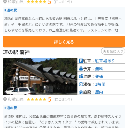
5
和歌山県
（口コミ1件）
#道の駅
和歌山県日高郡みなべ町にある道の駅 明恵ふるさと館は、世界遺産「熊野古
道」や「千里の浜」に近い道の駅です。 地元の特産品である梅干しや梅酒、
しらすなどを販売しており、お土産選びに最適です。 レストランでは、地元
産の食材を使った料理を楽しむことができます。 特に、梅を使った料理や、
詳しく見る
新鮮な魚介類を使った料理がおすすめです。 バイクで訪れる場合、駐車場も
広く停めやすいので安心です。 道の駅周辺には、美しい海岸線が続く「千里
道の駅 龍神
お気に入り
の浜」があり、ツーリングの休憩場所としても最適です。 また、世界遺産
「熊野古道」へのアクセスも良く、歴史を感じながらのツーリングも楽しめ
駐車：
駐車場あり
ます。 周辺には、温泉施設もあるので、ゆっくりと観光を楽しみたい方にも
予算：
無料
おすすめです。
混雑：
普通
滞在：
1時間
施設：
屋内
5
和歌山県
（口コミ1件）
#道の駅
道の駅 龍神は、和歌山県田辺市龍神村にある道の駅です。高野龍神スカイラ
インの起点に位置し、 "ごまさんスカイタワー" の愛称で親しまれています。
標高約1000mの高台に位置するため、周辺の山々や龍神村を一望できる絶景