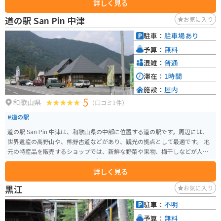
詳しく見る
０メートルを超えるような千年楠と呼ばれる巨大な楠が存在します。
道の駅 San Pin 中津
お気に入り
駐車：
駐車場あり
予算：
無料
混雑：
普通
滞在：
1時間
施設：
屋内
5
和歌山県
（口コミ1件）
#道の駅
道の駅 San Pin 中津は、和歌山県の中部に位置する道の駅です。周辺には、
世界遺産の高野山や、熊野古道などがあり、観光の拠点として最適です。 地
元の特産品を販売するショップでは、新鮮な野菜や果物、梅干しなどが人気
です。レストランでは、地元の食材を使った料理を楽しむことができます。
詳しく見る
バイクで訪れる場合、道の駅には広い駐車場が完備されているので安心で
す。また、周辺には、高野山や熊野古道など、ツーリングに最適なスポットが
黒江
お気に入り
たくさんあります。
駐車：
不明
予算：
無料