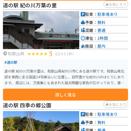
くの発見がある神社です。
道の駅 紀の川万葉の里
お気に入り
駐車：
駐車場あり
予算：
無料
混雑：
普通
滞在：
1時間
施設：
屋内
5
和歌山県
（口コミ1件）
#道の駅
道の駅 紀の川万葉の里は、和歌山県紀の川市にある道の駅です。和歌山県北
部を東西に走る国道24号線沿いに位置し、自然豊かな紀の川のほとりにあり
ます。 周辺には、万葉集にも詠まれた風光明媚な景色が広がっており、春に
は美しい桜並木を楽しむことができます。道の駅には、地元の新鮮な農産物
詳しく見る
や特産品を販売する直売所や、地元の食材を使った料理を提供するレストラ
ンがあります。 バイクで訪れる場合、道の駅には広い駐車場が完備されてい
道の駅 四季の郷公園
お気に入り
るため安心です。紀の川沿いを走る快適なツーリングコースとしても人気が
あり、周辺には道の駅 くしがきの里など、他の道の駅も点在しています。 道
駐車：
駐車場あり
の駅 紀の川万葉の里は、地元の文化や自然に触れ、和歌山の魅力を満喫でき
予算：
無料
るスポットです。
混雑：
普通