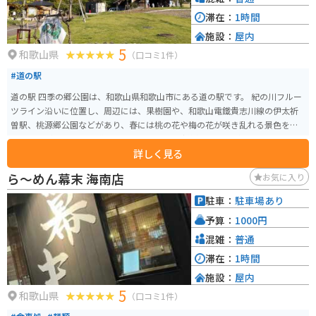
滞在：
1時間
施設：
屋内
5
和歌山県
（口コミ1件）
#道の駅
道の駅 四季の郷公園は、和歌山県和歌山市にある道の駅です。 紀の川フルー
ツライン沿いに位置し、周辺には、果樹園や、和歌山電鐵貴志川線の伊太祈
曽駅、桃源郷公園などがあり、春には桃の花や梅の花が咲き乱れる景色を楽
しむことができます。 道の駅には、地元産の新鮮な農産物が販売されている
詳しく見る
直売所や、和歌山ラーメンや、地元産の果物を使ったスイーツなどが楽しめ
るレストランがあります。 バイクツーリングで訪れる場合、道の駅の駐車場
ら～めん幕末 海南店
お気に入り
は広く、休憩場所としても最適です。 また、道の駅には、観光案内所も併設
されているので、周辺の観光スポット情報も得ることができ、ツーリングの
駐車：
駐車場あり
拠点としてもおすすめです。
予算：
1000円
混雑：
普通
滞在：
1時間
施設：
屋内
5
和歌山県
（口コミ1件）