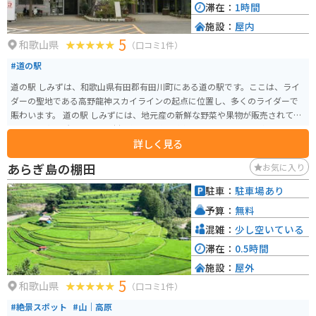
滞在：
1時間
施設：
屋内
5
和歌山県
（口コミ1件）
#道の駅
道の駅 しみずは、和歌山県有田郡有田川町にある道の駅です。ここは、ライ
ダーの聖地である高野龍神スカイラインの起点に位置し、多くのライダーで
賑わいます。 道の駅 しみずには、地元産の新鮮な野菜や果物が販売されてい
る農産物直売所や、地元食材を使った料理が楽しめるレストランがありま
詳しく見る
す。特に、地元産の猪肉を使った猪骨ラーメンは人気メニューです。 また、
道の駅 しみずには、日帰り温泉施設「しみず温泉 きぼうの湯」が併設されて
あらぎ島の棚田
お気に入り
います。高野龍神スカイラインのツーリングで疲れた体を癒すのに最適です。
周辺には、日本の滝百選に選ばれた「あらぎ島」や、国の重要文化財に指定
駐車：
駐車場あり
されている「旧吉原家住宅」など、観光スポットも点在しています。
予算：
無料
混雑：
少し空いている
滞在：
0.5時間
施設：
屋外
5
和歌山県
（口コミ1件）
#絶景スポット
#山｜高原