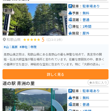
ておらず、草木をかき分ける形で三角点を見つけることができます。 飯盛山
駐車：
駐車場あり
自体は『紀伊続風土記』に記載されており、「その形を似て名づく」とある
予算：
無料
山で、西側にある龍門山から伸びる龍門山脈に属します。飯盛山城は、歴史
愛好家やハイキング愛好家にとって興味深いスポットであり、その歴史的背
混雑：
普通
景や自然の美しさを楽しむことができます。
滞在：
1時間
施設：
屋外
5
和歌山県
（口コミ1件）
#山｜高原
#神社｜寺院
高野山奥之院は、和歌山県にある高野山の最も神聖な地点で、真言宗の開
祖・弘法大師空海が眠る場所と言われています。荘厳な雰囲気の中、数多く
の墓碑が立ち並び、神秘的な空気に包まれています。特に「大師の読み」や
木々の美しさが素敵です。 観光に訪れる際は、バイクでのアクセスも便利で
詳しく見る
す。高野山への道は緑豊かで風光明媚なため、ライダーには最適です。駐車場
は奥之院無料駐車場に停めて、奥之院までは徒歩になります。さらに、奥之院
道の駅 青洲の里
お気に入り
までの道は穏やかですが、急カーブが多いため、安全運転を心掛けましょ
う。
駐車：
駐車場あり
予算：
無料
混雑：
普通