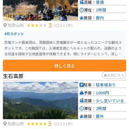
混雑：
普通
滞在：
1時間
施設：
屋内
3
和歌山県
（口コミ1件）
#珍スポット
恐竜ランド極楽洞は、洞窟探検と恐竜展示が一体となったユニークな観光ス
ポットです。この施設では、入場者全員にヘルメットが配られ、迷路のよう
な坑道を探検する地底冒険が体験できます。特にライダーにとって、涼しい坑
内は夏場の暑い日に最適な避暑地となります。 営業時間は9:00から17:00まで
詳しく見る
で、3月から9月は無休、10月から2月は木曜休業（祝日は除く）です。バイク
駐車スペースもあり、周辺の自然豊かな景観と合わせて、ツーリングの目的
生石高原
お気に入り
地としておすすめです。恐竜好きの子どもから大人まで楽しめる施設となっ
ています。国道480号から途中山越えの細い道路をくねくねと走る必要がある
駐車：
駐車場あり
ので、道中は気をつけてください。
予算：
1000円
混雑：
少し空いている
滞在：
2時間
施設：
屋外
5
和歌山県
（口コミ1件）