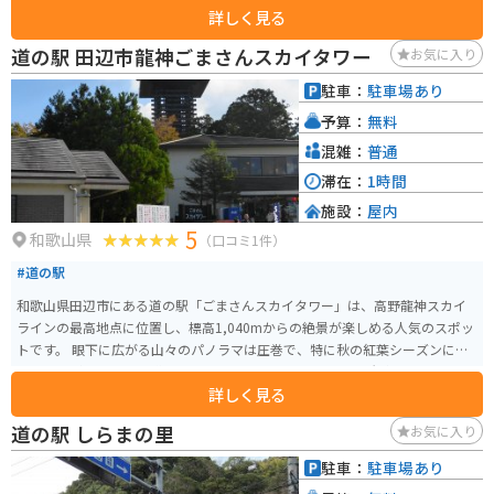
詳しく見る
道の駅 田辺市龍神ごまさんスカイタワー
お気に入り
駐車：
駐車場あり
予算：
無料
混雑：
普通
滞在：
1時間
施設：
屋内
5
和歌山県
（口コミ1件）
#道の駅
和歌山県田辺市にある道の駅「ごまさんスカイタワー」は、高野龍神スカイ
ラインの最高地点に位置し、標高1,040mからの絶景が楽しめる人気のスポッ
トです。 眼下に広がる山々のパノラマは圧巻で、特に秋の紅葉シーズンには
多くの人が訪れます。 道の駅にはレストランや特産品販売所があり、地元の
詳しく見る
食材を使った料理や、ごま豆腐などの特産品を購入することができます。 バ
イクで訪れる場合、高野龍神スカイラインはワインディングロードとしても
道の駅 しらまの里
お気に入り
知られており、ツーリングにも最適です。 ただし、標高が高いため、天候が
変わりやすい点には注意が必要です。 防寒対策や雨具の準備を忘れずにお出
駐車：
駐車場あり
かけください。