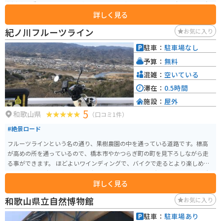
浜座敷は重要文化財です。（別途入場料必要） 明るく開けた日本庭園で、自
詳しく見る
然にあふれています。海に隣接ですので、潮風も存分に感じることができま
す。大正建築の重要文化財には、明治から大正を代表する要人（東郷平八
紀ノ川フルーツライン
お気に入り
郎、桂太郎、他）の書による扁額を見ることができます。
駐車：
駐車場なし
予算：
無料
混雑：
空いている
滞在：
0.5時間
施設：
屋外
5
和歌山県
（口コミ1件）
#絶景ロード
フルーツラインという名の通り、果樹農園の中を通っている道路です。標高
が高めの所を通っているので、橋本市やかつらぎ町の町を見下ろしながら走
る事ができます。 ほどよいワインディングで、バイクで走るとより楽しめま
す。ハイキングや写真を撮りに歩いている人もおり、景観はとても良い場所
詳しく見る
です。
和歌山県立自然博物館
お気に入り
駐車：
駐車場あり