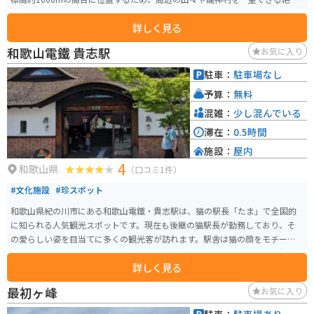
スポットとして人気です。特に、秋には一面に広がる紅葉の絶景を楽しむこ
詳しく見る
とができます。道の駅には、レストラン、特産品販売所、情報コーナーなどが
併設されており、地元の特産品である、ごま豆腐や猪肉、鹿肉を使った料理
和歌山電鐵 貴志駅
お気に入り
などを味わうことができます。 バイクで訪れる場合、高野龍神スカイライン
は、タイトなコーナーが連続するワインディングロードとして知られてお
駐車：
駐車場なし
り、ツーリングルートとしても人気です。道の駅には、バイクスタンドも設
予算：
無料
置されているため、安心して休憩をとることができます。
混雑：
少し混んでいる
滞在：
0.5時間
施設：
屋内
4
和歌山県
（口コミ1件）
#文化施設
#珍スポット
和歌山県紀の川市にある和歌山電鐵・貴志駅は、猫の駅長「たま」で全国的
に知られる人気観光スポットです。現在も後継の猫駅長が勤務しており、そ
の愛らしい姿を目当てに多くの観光客が訪れます。駅舎は猫の顔をモチーフ
にしたユニークなデザインで、思わず写真を撮りたくなる可愛らしい外観も
詳しく見る
魅力です。 駅構内には「たまカフェ」やお土産ショップがあり、猫をテーマ
にしたスイーツやグッズを楽しめます。ホームには小さな神社もあり、見ど
最初ヶ峰
お気に入り
ころがコンパクトにまとまっているため短時間でも満喫できます。 バイクで
訪れる場合は専用駐車場がないため周辺の駐車場を利用し徒歩でアクセスす