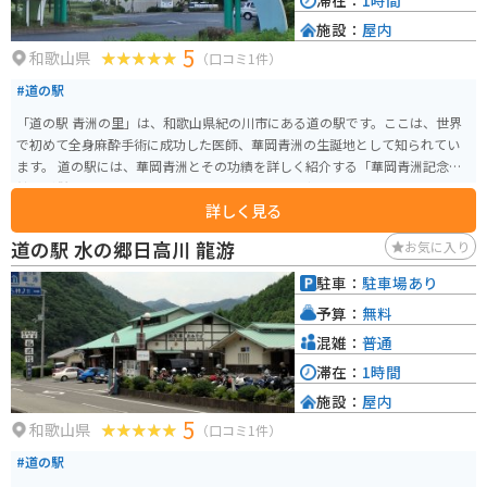
滞在：
1時間
施設：
屋内
5
和歌山県
（口コミ1件）
#道の駅
「道の駅 青洲の里」は、和歌山県紀の川市にある道の駅です。ここは、世界
で初めて全身麻酔手術に成功した医師、華岡青洲の生誕地として知られてい
ます。 道の駅には、華岡青洲とその功績を詳しく紹介する「華岡青洲記念
館」が併設されており、医学や歴史に興味のある方におすすめです。また、
詳しく見る
地元の新鮮な農産物や特産品を販売する直売所もあり、お土産探しにも最適
です。特に、紀の川市特産のイチゴや柿は、季節によっては道の駅でも販売
道の駅 水の郷日高川 龍游
お気に入り
されているので、ぜひ味わってみてください。 バイクで訪れる場合、道の駅
には広い駐車場が完備されているので安心です。周辺には、自然豊かな風景
駐車：
駐車場あり
が広がっており、ツーリングの休憩スポットとしても最適です。道の駅周辺
予算：
無料
には、華岡青洲が麻酔薬の原料として使用した植物を栽培している「薬草
園」など、見どころも点在しているので、バイクで巡ってみるのも良いでし
混雑：
普通
ょう。
滞在：
1時間
施設：
屋内
5
和歌山県
（口コミ1件）
#道の駅