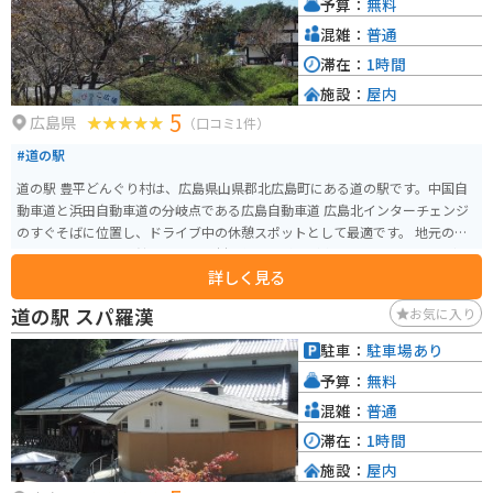
予算：
無料
混雑：
普通
滞在：
1時間
施設：
屋内
5
広島県
（口コミ1件）
#道の駅
道の駅 豊平どんぐり村は、広島県山県郡北広島町にある道の駅です。中国自
動車道と浜田自動車道の分岐点である広島自動車道 広島北インターチェンジ
のすぐそばに位置し、ドライブ中の休憩スポットとして最適です。 地元の特
産品を販売する物産館や、地元食材を使った料理が楽しめるレストラン、軽
詳しく見る
食コーナーがあります。中でも、地元産の新鮮な野菜や果物は人気です。ま
た、豊平どんぐり村の名物は、地元産のそば粉を使った手打ちそばです。コ
道の駅 スパ羅漢
お気に入り
シのある食感と、そばの香りが楽しめます。 バイクで訪れる場合、広島北イ
ンターチェンジからすぐの場所にあり、アクセスは良好です。広い駐車場も
駐車：
駐車場あり
完備されているので、安心して駐車できます。道の駅からは、雄大な自然が
予算：
無料
広がる景色を楽しむことができます。春には桜、秋には紅葉と、四季折々の
風景を楽しむことができます。ツーリングの休憩場所として、ぜひ立ち寄って
混雑：
普通
みてください。
滞在：
1時間
施設：
屋内