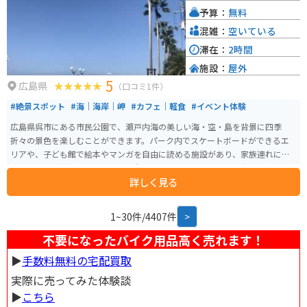
予算：
無料
混雑：
空いている
滞在：
2時間
施設：
屋外
5
広島県
（口コミ1件）
#絶景スポット
#海｜海岸｜岬
#カフェ｜軽食
#イベント体験
広島県呉市にある市民公園で、瀬戸内海の美しい海・空・島を背景に四季
折々の景色を楽しむことができます。パーク内でスケートボードができるエ
リアや、子ども館で絵本やマンガを自由に読める施設があり、家族連れにも
嬉しい設備が充実しています。水遊びができる池やトライアル広場など、アク
詳しく見る
ティブに楽しめるスポットも多数あります。 入園料は無料なので、ツーリン
グの休憩などにも気軽に利用できます。釣りスポット、フェリー乗り場もあ
り、週末はイベントなども行われています。貸し自転車や図書館、船のアス
1~30件/4407件
>
レチックなどもあり、老若男女問わず楽しめるスポットです。JR呉線〈呉ポ
ートピア〉下車すぐ、無料駐車場500台。広島呉道路からもアクセス良好で
不要になったバイク用品高く売れます！
す。
▶︎
手数料無料の宅配買取
実際に売ってみた体験談
▶︎
こちら