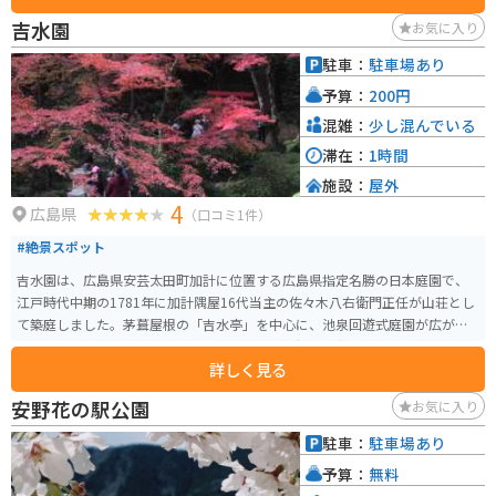
吉水園
お気に入り
駐車：
駐車場あり
予算：
200円
混雑：
少し混んでいる
滞在：
1時間
施設：
屋外
4
広島県
（口コミ1件）
#絶景スポット
吉水園は、広島県安芸太田町加計に位置する広島県指定名勝の日本庭園で、
江戸時代中期の1781年に加計隅屋16代当主の佐々木八右衛門正任が山荘とし
て築庭しました。茅葺屋根の「吉水亭」を中心に、池泉回遊式庭園が広が
り、遠望には太田川と山並みが望める美しい景観が特徴です。著名な俳人や
詳しく見る
作家も訪れたこの庭園は、毎年6月と11月に一般公開され、春には県の天然記
念物「モリアオガエル」、秋には紅葉の名所として多くの人々が訪れます。
安野花の駅公園
お気に入り
公開時期には、歴史的建造物とともに四季折々の自然美を楽しめる貴重な機
会となっています。
駐車：
駐車場あり
予算：
無料