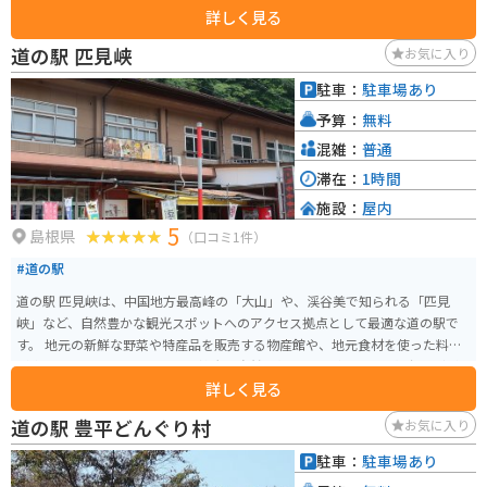
詳しく見る
写真撮影にもってこいの絶景スポットが多数あります。
道の駅 匹見峡
お気に入り
駐車：
駐車場あり
予算：
無料
混雑：
普通
滞在：
1時間
施設：
屋内
5
島根県
（口コミ1件）
#道の駅
道の駅 匹見峡は、中国地方最高峰の「大山」や、渓谷美で知られる「匹見
峡」など、自然豊かな観光スポットへのアクセス拠点として最適な道の駅で
す。 地元の新鮮な野菜や特産品を販売する物産館や、地元食材を使った料理
が楽しめるレストラン、そして雄大な自然を望むことができる展望台などが
詳しく見る
あります。 匹見峡周辺はワインディングロードが続くので、ツーリングにも
おすすめです。 秋には美しい紅葉を楽しむことができ、ドライブやツーリン
道の駅 豊平どんぐり村
お気に入り
グに最適なシーズンです。 【おすすめポイント】 * 匹見峡の絶景 * 新鮮な地
元野菜 * ワインディングロード 【周辺情報】 * 匹見峡 * 立久恵峡 * 鬼面渓谷
駐車：
駐車場あり
* わさびの里匹見峡