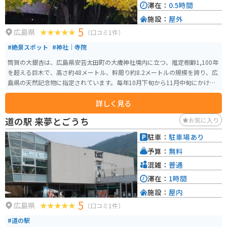
滞在：
0.5時間
施設：
屋外
5
広島県
（口コミ1件）
#絶景スポット
#神社｜寺院
筒賀の大銀杏は、広島県安芸太田町の大歳神社境内に立つ、推定樹齢1,100年
を超える巨木で、高さ約48メートル、幹周り約8.2メートルの規模を誇り、広
島県の天然記念物に指定されています。毎年10月下旬から11月中旬にかけて
黄葉し、落葉後は境内が黄金色の絨毯のように美しく彩られ、多くの観光客
詳しく見る
が訪れます。紅葉シーズンにはライトアップも行われ、幻想的な光景が楽し
めます。アクセスは中国自動車道戸河内ICから車で約10分で、駐車場も完備
道の駅 来夢とごうち
お気に入り
されています。
駐車：
駐車場あり
予算：
無料
混雑：
普通
滞在：
1時間
施設：
屋内
5
広島県
（口コミ1件）
#道の駅