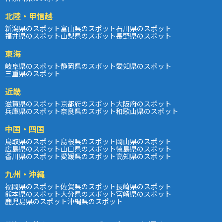
北陸・甲信越
新潟県のスポット
富山県のスポット
石川県のスポット
福井県のスポット
山梨県のスポット
長野県のスポット
東海
岐阜県のスポット
静岡県のスポット
愛知県のスポット
三重県のスポット
近畿
滋賀県のスポット
京都府のスポット
大阪府のスポット
兵庫県のスポット
奈良県のスポット
和歌山県のスポット
中国・四国
鳥取県のスポット
島根県のスポット
岡山県のスポット
広島県のスポット
山口県のスポット
徳島県のスポット
香川県のスポット
愛媛県のスポット
高知県のスポット
九州・沖縄
福岡県のスポット
佐賀県のスポット
長崎県のスポット
熊本県のスポット
大分県のスポット
宮崎県のスポット
鹿児島県のスポット
沖縄県のスポット