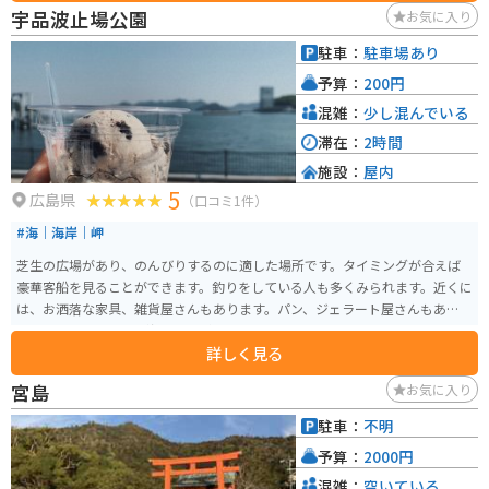
憩場所としてもおすすめです。 周辺には、豊かな自然が広がっており、四季
宇品波止場公園
お気に入り
折々の景色を楽しむことができます。春には、道の駅からほど近い場所に位
置する、豊平町の「龍頭峡」の桜並木がおすすめです。約300本ものソメイヨ
駐車：
駐車場あり
シノが咲き乱れる様子は圧巻です。夏には、川遊びやキャンプを楽しむこと
予算：
200円
ができます。秋には、紅葉の名所として知られる「三段峡」がおすすめです。
国の特別名勝にも指定されている景勝地で、遊歩道も整備されているので、
混雑：
少し混んでいる
ハイキングを楽しむことができます。冬には、スキー場もオープンします。道
滞在：
2時間
の駅 舞ロードIC千代田は、観光の拠点としても最適な場所です。
施設：
屋内
5
広島県
（口コミ1件）
#海｜海岸｜岬
芝生の広場があり、のんびりするのに適した場所です。タイミングが合えば
豪華客船を見ることができます。釣りをしている人も多くみられます。近くに
は、お洒落な家具、雑貨屋さんもあります。パン、ジェラート屋さんもあり、
テイクアウトをして、海を見ながら食べることもできます。
詳しく見る
宮島
お気に入り
駐車：
不明
予算：
2000円
混雑：
空いている