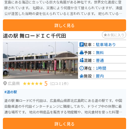
宮島にある海辺に立っている巨大な鳥居がある神社です。世界文化遺産に登
録されています。 社殿は、災害により何度か立て替えられていますが、清盛
公が造営した当時の姿を伝えられていると言われています。 祀られているの
は「市杵島姫命（いちきしまひめのみこと）「田心姫命（たごりひめのみこ
詳しく見る
と）」「湍津姫命（たきつひめのみこと）」の3柱で、三女神と呼ばれていま
す。 ご利益は様々あると言われていますが「勝負ごと」「海上運行・交通安
道の駅 舞ロードＩＣ千代田
お気に入り
全」「縁結び」「財福・芸能」などがあります。
駐車：
駐車場あり
予算：
無料
混雑：
普通
滞在：
1時間
施設：
屋内
5
広島県
（口コミ1件）
#道の駅
道の駅 舞ロードIC千代田は、広島県山県郡北広島町にある道の駅です。中国
自動車道の千代田インターチェンジに隣接しており、ドライブ中の休憩に最
適な場所です。 地元の特産品を販売する物産館や、地元食材を使った料理が
楽しめるレストランがあります。特に、北広島町産の新鮮な野菜や果物は人
詳しく見る
気です。また、バイク専用の駐車場も完備されているので、ツーリングの休