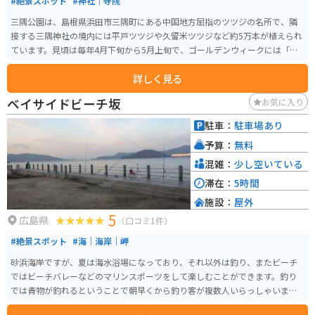
#絶景スポット
#神社｜寺院
三隅公園は、島根県浜田市三隅町にある中国地方屈指のツツジの名所で、隣
接する三隅神社の境内には平戸ツツジや久留米ツツジなど約5万本が植えられ
ています。見頃は毎年4月下旬から5月上旬で、ゴールデンウィークには「三
隅つつじ祭り」が開催され、多くの観光客で賑わいます。園内には散策路が
詳しく見る
整備され、色鮮やかなツツジを楽しみながら散歩できるスポットです。アク
セスは山陰自動車道石見三隅ICから車で約3分と便利です。
ベイサイドビーチ坂
お気に入り
駐車：
駐車場あり
予算：
無料
混雑：
少し空いている
滞在：
5時間
施設：
屋外
5
広島県
（口コミ1件）
#絶景スポット
#海｜海岸｜岬
砂浜海岸ですが、夏は海水浴場になっており、それ以外は釣り、またビーチ
ではビーチバレーなどのマリンスポーツをして楽しむことができます。釣り
では青物が釣れるということで朝早くから釣り客が複数人いらっしゃいまし
た。下に落とせばカワハギなども狙うことが出来、初心者から経験者まで楽