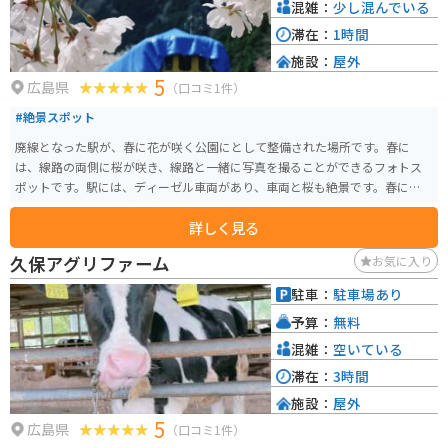
混雑：
少し混んでいる
滞在：
1時間
施設：
屋外
5
広島県
（口コミ1件）
#絶景スポット
廃線となった駅が、春に花が咲く公園にとして整備された場所です。春に
は、線路の両側に桜が咲き、線路と一緒に写真を撮ることができるフォトス
ポットです。駅には、ディーゼル車両があり、車両と桜も絶景です。春には、
「安野はなまつり」が開催されています。
詳しく見る
久保アグリファーム
お気に入り
駐車：
駐車場あり
予算：
無料
混雑：
空いている
滞在：
3時間
施設：
屋外
5
広島県
（口コミ1件）