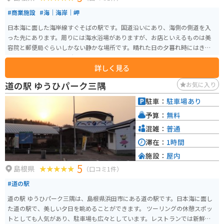
#商業施設
#海｜海岸｜岬
日本海に面した海岸線すぐそばの駅です。国道沿いにあり、海側の側道を入
った先にあります。周りには海水浴場がありますが、お店といえるものは美
容院と郵便局ぐらいしかない静かな場所です。晴れた日の夕暮れ時にはきれ
いな夕日が見られる場所です。
詳しく見る
道の駅 ゆうひパーク三隅
お気に入り
駐車：
駐車場あり
予算：
無料
混雑：
普通
滞在：
1時間
施設：
屋内
5
島根県
（口コミ1件）
#道の駅
道の駅 ゆうひパーク三隅は、島根県浜田市にある道の駅です。日本海に面し
た道の駅で、美しい夕日を眺めることができます。 ツーリングの休憩スポッ
トとしても人気があり、駐車場も広々としています。レストランでは新鮮な s