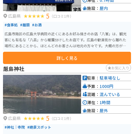
滞在：
0.7時間
施設：
屋内
5
広島県
（口コミ1件）
#食事処
#麺類
#お酒
広島市南区の広島大学病院の近くにあるお好み焼きのお店「八峯」は、観光
客にも有名な「八昌」から暖簾分けしたお店です。広島の歓楽街から離れた
場所にあることから、ほとんどのお客さんは地元の方々です。大概の方が頼
まれるのは、肉玉そばですが、通の方は肉玉うどんを頼まれる方もいます。
詳しく見る
どちらも700円でボリュームもあり、たっぷり入ったキャベツと麺、そして薄
く敷いた生地とのバランスがバッチリで、少し甘めのソースが載っていて、
厳島神社
お気に入り
とっても美味しいです。目の前の鉄板でお好み焼きを焼いている店の雰囲気
も、昭和を感じられていい感じです。
駐車：
駐車場なし
予算：
1000円
混雑：
混んでいる
滞在：
1時間
施設：
屋外
5
広島県
（口コミ1件）
#神社｜寺院
#絶景スポット