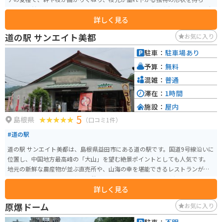
これは突然変異によるものとされています。群落には胸高直径10cm以上の大
詳しく見る
木が多く、地元には「この木に登れば天狗に投げられる」という伝承もあ
り、地域住民によって長年保護されています。
道の駅 サンエイト美都
お気に入り
駐車：
駐車場あり
予算：
無料
混雑：
普通
滞在：
1時間
施設：
屋内
5
島根県
（口コミ1件）
#道の駅
道の駅 サンエイト美都は、島根県益田市にある道の駅です。国道9号線沿いに
位置し、中国地方最高峰の「大山」を望む絶景ポイントとしても人気です。
地元の新鮮な農産物が並ぶ直売所や、山海の幸を堪能できるレストランが併
設されており、ドライブ中の休憩に最適です。特産品の「美都温泉たまご」
詳しく見る
は、濃厚な味わいでお土産にもおすすめです。 バイクで訪れる際は、道の駅
からほど近い「匹見峡」のワインディングロードもおすすめです。変化に富
原爆ドーム
お気に入り
んだコーナーが続き、ツーリングを楽しめます。道の駅には広い駐車場も完備
されているので安心です。