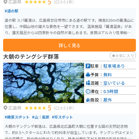
5
広島県
（口コミ1件）
#道の駅
道の駅 スパ羅漢は、広島県廿日市市にある道の駅です。標高820mの羅漢山に
位置し、中国山地の雄大な景色を一望できます。 温泉施設「羅漢温泉」があ
り、露天風呂からは四季折々の自然が楽しめます。泉質はアルカリ性単純温
泉で、神経痛や筋肉痛などに効果があるとされています。レストランでは、
詳しく見る
地元産の食材を使った料理や、名物の羅漢バーガーなどが味わえます。 バイ
クで訪れる場合、広島市内から約1時間30分ほどで到着します。山道はカーブ
大朝のテングシデ群落
お気に入り
が多いため、安全運転を心がけましょう。駐車場は広く、バイク専用のスペ
ースもあります。 周辺には、羅漢山牧場や深入山など、自然豊かな観光スポ
駐車：
駐車場あり
ットが点在しています。また、秋には紅葉の名所としても知られています。道
予算：
無料
の駅 スパ羅漢は、自然を満喫したい方や、温泉でゆっくりとくつろぎたい方
におすすめのスポットです。
混雑：
空いている
滞在：
0.5時間
施設：
屋外
5
広島県
（口コミ1件）
#絶景スポット
#山｜高原
#珍スポット
大朝のテングシデ群落は、広島県北広島町大朝に位置する国の天然記念物
で、約0.5ヘクタールにわたり約90本が自生しています。テングシデはイヌシ
デの変種で、幹や枝が曲がりくねり、枝先が垂れ下がる独特の形状を持ち、