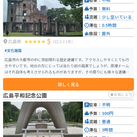
駐車：
不明
予算：
無料
混雑：
少し空いている
滞在：
0.5時間
施設：
屋外
5
広島県
（口コミ1件）
#文化施設
広島市の大都市の中に突如現れる歴史遺構です。アクセスしやすくとても行
きやすいです。地元の方にとっては当たり前の風景でしょうが、原爆ドーム
はそれ自体も考えさせられるものがありますが、その周りにも様々な遺構が
残っているので散策すれば色々と気づかされるスポットです。
詳しく見る
広島平和記念公園
お気に入り
駐車：
不明
予算：
300円
混雑：
普通
滞在：
3時間