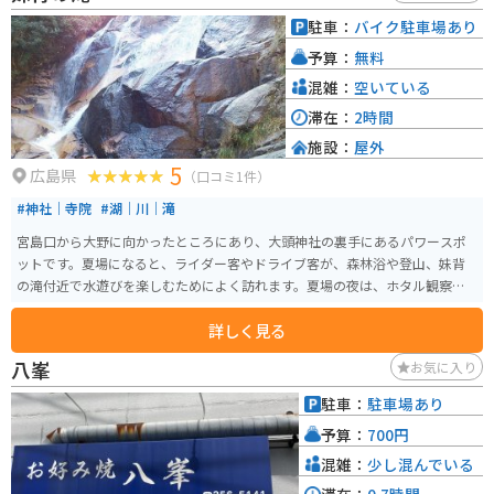
れます。また、初宮詣や七五三などの行事も行われており、地域の人々に親
駐車：
バイク駐車場あり
しまれています。
予算：
無料
混雑：
空いている
滞在：
2時間
施設：
屋外
5
広島県
（口コミ1件）
#神社｜寺院
#湖｜川｜滝
宮島口から大野に向かったところにあり、大頭神社の裏手にあるパワースポ
ットです。夏場になると、ライダー客やドライブ客が、森林浴や登山、妹背
の滝付近で水遊びを楽しむためによく訪れます。夏場の夜は、ホタル観察が
できる場合もあります。
詳しく見る
八峯
お気に入り
駐車：
駐車場あり
予算：
700円
混雑：
少し混んでいる