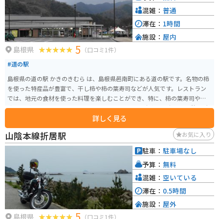
部を走る国道187号線は、ワインディングロードが続き、ツーリングにも最適
混雑：
普通
なルートです。道の駅 むいかいち温泉で休憩しながら、自然豊かな景色を楽
滞在：
1時間
しむのはいかがでしょうか。
施設：
屋内
5
島根県
（口コミ1件）
#道の駅
島根県の道の駅 かきのきむら は、島根県邑南町にある道の駅です。名物の柿
を使った特産品が豊富で、干し柿や柿の葉寿司などが人気です。レストラン
では、地元の食材を使った料理を楽しむことができ、特に、柿の葉寿司や、
猪肉うどんがおすすめです。 バイクで訪れる場合、駐車場も広く、休憩場所
詳しく見る
としても最適です。道の駅周辺には、自然豊かな景色が広がっており、ツー
リングにも最適なエリアです。道の駅から少し足をのばせば、断魚渓や、香
山陰本線折居駅
お気に入り
木の森公園など、自然を満喫できる観光スポットもあります。秋には、紅葉も
楽しむことができます。 邑南町は、自然豊かな場所で、特産品としては、柿
駐車：
駐車場なし
の他に、ブルーベリーや、ワインなども有名です。道の駅 かきのきむら は、
予算：
無料
そんな邑南町の魅力を満喫できるスポットです。
混雑：
空いている
滞在：
0.5時間
施設：
屋外
5
島根県
（口コミ1件）