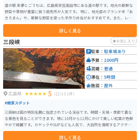
道の駅 来夢とごうちは、広島県安芸高田市にある道の駅です。地元の新鮮な
野菜や果物が豊富に揃う直売所が人気です。 特に、地元産のブランド米「あ
きろまん」や、新鮮な野菜を使った手作り弁当がおすすめです。また、レス
トランでは、地元産の食材を使った料理を楽しむことができます。 バイクで
詳しく見る
訪れる場合、道の駅には広い駐車場が完備されているので安心です。周辺に
は、のどかな田園風景が広がっており、ツーリングの休憩スポットとしても
三段峡
お気に入り
最適です。 道の駅 来夢とごうちからほど近い場所には、歴史的な建造物であ
る吉田郡山城跡や、美しい自然を楽しめる深入山など、観光スポットも点在
駐車：
駐車場あり
しています。
予算：
1000円
混雑：
普通
滞在：
5時間
施設：
屋外
5
広島県
（口コミ1件）
#絶景スポット
三段峡は国の特別名勝に指定されている渓谷です。時間・天候・季節で異な
る景色を見ることができます。特に10月から11月にかけて美しい紅葉が色鮮
やかで綺麗です。カヤックやSUPなども人気で、大自然を満喫するアクティビ
ティも充実しています。
詳しく見る