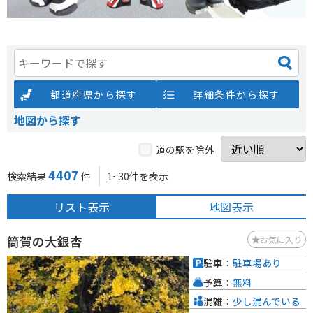
都道府県から探す
詳細条件から探す
地図から探す
道の駅を除外
4407
検索結果
件
1~30件を表示
リスト表示
地図表示
筒賀の大銀杏
お気に入り
駐車：
駐車場あり
予算：
無料
混雑：
少し混んでいる