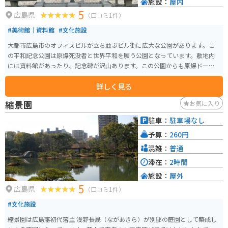
施設：
屋内
5
広島県
（口コミ1件）
#美術館｜資料館
#文化施設
大都市広島市のオフィスビルが立ち並ぶビル街に広大な公園があります。こ
の平和記念公園は原爆死没者と世界平和を願う公園となっています。敷地内
には資料館があったり、記念碑が沢山あります。この公園からも原爆ドーム
を見ることができ、自然と英霊への感謝と祈りを捧げる場になっています。
詳しく見る
縮景園
お気に入り
駐車：
駐車場なし
予算：
260円
混雑：
普通
滞在：
2時間
施設：
屋外
5
広島県
（口コミ1件）
#文化施設
縮景園は広島藩初代藩主 浅野長晟（ながあきら）が別邸の庭園として築成し