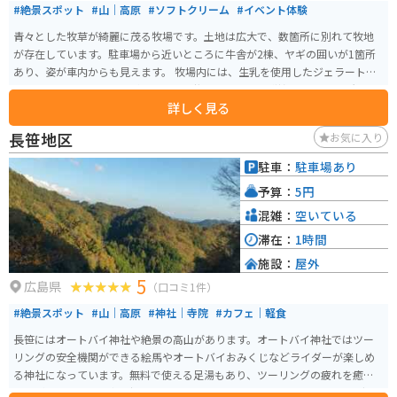
#絶景スポット
#山｜高原
#ソフトクリーム
#イベント体験
青々とした牧草が綺麗に茂る牧場です。土地は広大で、数箇所に別れて牧地
が存在しています。駐車場から近いところに牛舎が2棟、ヤギの囲いが1箇所
あり、姿が車内からも見えます。 牧場内には、生乳を使用したジェラートの
工房「アルトピアーノ」があります。牧地のひとつと隣接しており、景観を
詳しく見る
眺めながらおいしい商品をいただくことができます。また、地元野菜の販
売、体験乳搾り、バターづくりなども体験できる設備があります。
長笹地区
お気に入り
駐車：
駐車場あり
予算：
5円
混雑：
空いている
滞在：
1時間
施設：
屋外
5
広島県
（口コミ1件）
#絶景スポット
#山｜高原
#神社｜寺院
#カフェ｜軽食
長笹にはオートバイ神社や絶景の高山があります。オートバイ神社ではツー
リングの安全機関ができる絵馬やオートバイおみくじなどライダーが楽しめ
る神社になっています。無料で使える足湯もあり、ツーリングの疲れを癒す
ことができます。食事を摂ることもできます。 周辺の山々は、ツーリングや