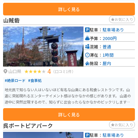
eafood を使った料理を楽しむことができます。特におすすめは、地元で獲れ
詳しく見る
たサザエの壺焼きです。お土産には、新鮮な魚介類や、地元産の農産物が販
売されています。 バイクで訪れる際は、日本海沿いの国道9号線を走るのがお
山賊砦
お気に入り
すすめです。道の駅 ゆうひパーク三隅は、風光明媚な景色の中を走ることが
できるので、ツーリングに最適です。
駐車：
駐車場あり
予算：
2000円
混雑：
普通
滞在：
1時間
施設：
屋内
4
山口県
（口コミ1件）
#絶景ロード
#食事処
地元民で知らない人はいないほど有名な山奥にある和食レストランです。山
道に突如現れるエンターテイメント感はなかなかの感じがあります。 山道の
途中に突然出現するので、知らずに出会ったらなかなかのビックリします。
山賊うどん、山賊むすび、山賊焼きが有名です。席も色々あり、色だけでな
詳しく見る
くエンタメとしても面白いです。
呉ポートピアパーク
お気に入り
駐車：
駐車場あり