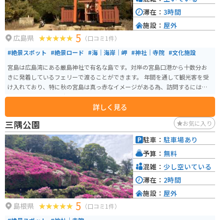
滞在：
3時間
施設：
屋外
5
広島県
（口コミ1件）
#絶景スポット
#絶景ロード
#海｜海岸｜岬
#神社｜寺院
#文化施設
宮島は広島湾にある厳島神社で有名な島です。対岸の宮島口港から十数分お
きに発着しているフェリーで渡ることができます。 年間を通して観光客を受
け入れており、特に秋の宮島は真っ赤なイメージがある為、訪問するには季
節としては最も良い時期かもしれません。
詳しく見る
三隅公園
お気に入り
駐車：
駐車場あり
予算：
無料
混雑：
少し空いている
滞在：
2時間
施設：
屋外
5
島根県
（口コミ1件）