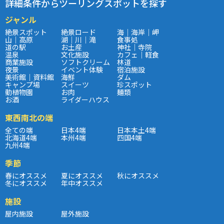
詳細条件からツーリングスポットを探す
ジャンル
絶景スポット
絶景ロード
海｜海岸｜岬
山｜高原
湖｜川｜滝
食事処
道の駅
お土産
神社｜寺院
温泉
文化施設
カフェ｜軽食
商業施設
ソフトクリーム
林道
夜景
イベント体験
宿泊施設
美術館｜資料館
海鮮
ダム
キャンプ場
スイーツ
珍スポット
動植物園
お肉
麺類
お酒
ライダーハウス
東西南北の端
全ての端
日本4端
日本本土4端
北海道4端
本州4端
四国4端
九州4端
季節
春にオススメ
夏にオススメ
秋にオススメ
冬にオススメ
年中オススメ
施設
屋内施設
屋外施設