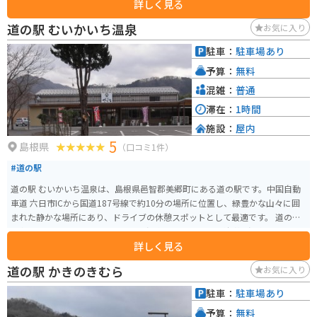
詳しく見る
しむことが出来ています。
道の駅 むいかいち温泉
お気に入り
駐車：
駐車場あり
予算：
無料
混雑：
普通
滞在：
1時間
施設：
屋内
5
島根県
（口コミ1件）
#道の駅
道の駅 むいかいち温泉は、島根県邑智郡美郷町にある道の駅です。中国自動
車道 六日市ICから国道187号線で約10分の場所に位置し、緑豊かな山々に囲
まれた静かな場所にあり、ドライブの休憩スポットとして最適です。 道の駅
の名前にもなっている「むいかいち温泉」は、アルカリ性単純温泉で、肌に
詳しく見る
優しく「美肌の湯」として知られています。ドライブの疲れを癒すために、
ゆっくりと温泉に浸かるのはいかがでしょうか。 また、地元の新鮮な野菜や
道の駅 かきのきむら
お気に入り
特産品を販売する直売所も併設されています。美郷町は、良質な水と土壌に
恵まれ、美味しい農産物がたくさん採れます。特におすすめは、ブランド米
駐車：
駐車場あり
の「仁多米」です。お土産に買って帰るのも良いですね。 バイクで訪れる場
予算：
無料
合、道の駅には広い駐車場が完備されているので安心です。中国山地の山間