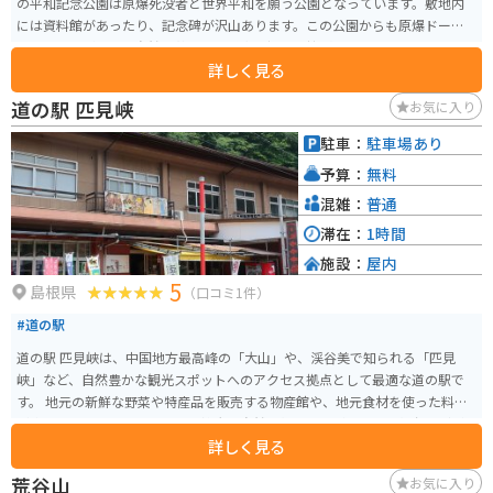
の平和記念公園は原爆死没者と世界平和を願う公園となっています。敷地内
には資料館があったり、記念碑が沢山あります。この公園からも原爆ドーム
を見ることができ、自然と英霊への感謝と祈りを捧げる場になっています。
詳しく見る
道の駅 匹見峡
お気に入り
駐車：
駐車場あり
予算：
無料
混雑：
普通
滞在：
1時間
施設：
屋内
5
島根県
（口コミ1件）
#道の駅
道の駅 匹見峡は、中国地方最高峰の「大山」や、渓谷美で知られる「匹見
峡」など、自然豊かな観光スポットへのアクセス拠点として最適な道の駅で
す。 地元の新鮮な野菜や特産品を販売する物産館や、地元食材を使った料理
が楽しめるレストラン、そして雄大な自然を望むことができる展望台などが
詳しく見る
あります。 匹見峡周辺はワインディングロードが続くので、ツーリングにも
おすすめです。 秋には美しい紅葉を楽しむことができ、ドライブやツーリン
荒谷山
お気に入り
グに最適なシーズンです。 【おすすめポイント】 * 匹見峡の絶景 * 新鮮な地