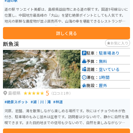
#道の駅
道の駅 サンエイト美都は、島根県益田市にある道の駅です。国道9号線沿いに
位置し、中国地方最高峰の「大山」を望む絶景ポイントとしても人気です。
地元の新鮮な農産物が並ぶ直売所や、山海の幸を堪能できるレストランが併
設されており、ドライブ中の休憩に最適です。特産品の「美都温泉たまご」
詳しく見る
は、濃厚な味わいでお土産にもおすすめです。 バイクで訪れる際は、道の駅
からほど近い「匹見峡」のワインディングロードもおすすめです。変化に富
断魚渓
お気に入り
んだコーナーが続き、ツーリングを楽しめます。道の駅には広い駐車場も完備
されているので安心です。
駐車：
駐車場あり
予算：
無料
混雑：
空いている
滞在：
1時間
施設：
屋外
5
島根県
（口コミ1件）
#絶景スポット
#湖｜川｜滝
#林道
河原、岩盤、滝を散策しながら楽しめる場所です。秋にはイチョウの木が色
付き、駐車場のもみじ並木は圧巻です。訪問者は少ないので、静かに自然を満
喫できます。また目的地までの信号も少ないので、自然を楽しみながらツー
リングできるのも良いポイントです。