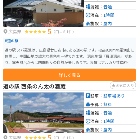
混雑：
普通
滞在：
1時間
施設：
屋内
5
広島県
（口コミ1件）
#道の駅
道の駅 スパ羅漢は、広島県廿日市市にある道の駅です。標高820mの羅漢山に
位置し、中国山地の雄大な景色を一望できます。 温泉施設「羅漢温泉」があ
り、露天風呂からは四季折々の自然が楽しめます。泉質はアルカリ性単純温
泉で、神経痛や筋肉痛などに効果があるとされています。レストランでは、
詳しく見る
地元産の食材を使った料理や、名物の羅漢バーガーなどが味わえます。 バイ
クで訪れる場合、広島市内から約1時間30分ほどで到着します。山道はカーブ
道の駅 西条のん太の酒蔵
お気に入り
が多いため、安全運転を心がけましょう。駐車場は広く、バイク専用のスペ
ースもあります。 周辺には、羅漢山牧場や深入山など、自然豊かな観光スポ
駐車：
駐車場あり
ットが点在しています。また、秋には紅葉の名所としても知られています。道
予算：
無料
の駅 スパ羅漢は、自然を満喫したい方や、温泉でゆっくりとくつろぎたい方
におすすめのスポットです。
混雑：
普通
滞在：
1時間
施設：
屋内
5
広島県
（口コミ1件）