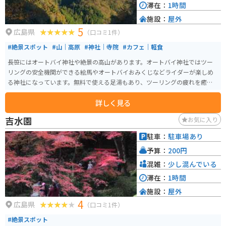
滞在：
1時間
施設：
屋外
5
広島県
（口コミ1件）
#絶景スポット
#山｜高原
#神社｜寺院
#カフェ｜軽食
長笹にはオートバイ神社や絶景の高山があります。オートバイ神社ではツー
リングの安全機関ができる絵馬やオートバイおみくじなどライダーが楽しめ
る神社になっています。無料で使える足湯もあり、ツーリングの疲れを癒す
ことができます。食事を摂ることもできます。 周辺の山々は、ツーリングや
詳しく見る
写真撮影にもってこいの絶景スポットが多数あります。
吉水園
お気に入り
駐車：
駐車場あり
予算：
200円
混雑：
少し混んでいる
滞在：
1時間
施設：
屋外
4
広島県
（口コミ1件）
#絶景スポット