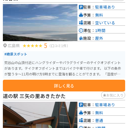
元野菜 * ワインディングロード 【周辺情報】 * 匹見峡 * 立久恵峡 * 鬼面渓谷
駐車：
駐車場あり
* わさびの里匹見峡
予算：
無料
混雑：
空いている
滞在：
1時間
施設：
屋外
5
広島県
（口コミ1件）
#絶景スポット
荒谷山の山頂付近にハングライダーやパラグライダーのテイクオフポイント
があります。テイクオフポイントまではバイクや車で行けます。 以下の条件
が整う９〜11月の明け方8時までに雲海を観ることができます。 「湿度が高
く十分な放射冷却があること」 「よく晴れていること」 「前日と当日の早朝
詳しく見る
の気温の差が大きいこと」 「風が弱いこと」
道の駅 三矢の里あきたかた
お気に入り
駐車：
駐車場あり
予算：
無料
混雑：
普通