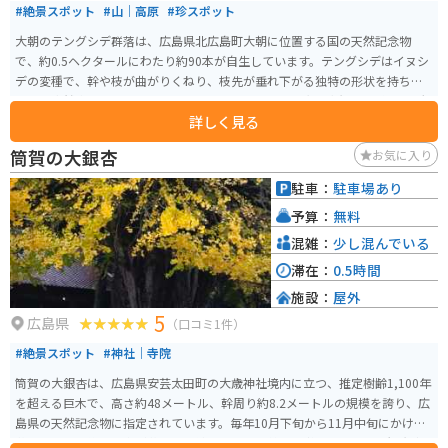
#絶景スポット
#山｜高原
#珍スポット
大朝のテングシデ群落は、広島県北広島町大朝に位置する国の天然記念物
で、約0.5ヘクタールにわたり約90本が自生しています。テングシデはイヌシ
デの変種で、幹や枝が曲がりくねり、枝先が垂れ下がる独特の形状を持ち、
これは突然変異によるものとされています。群落には胸高直径10cm以上の大
詳しく見る
木が多く、地元には「この木に登れば天狗に投げられる」という伝承もあ
り、地域住民によって長年保護されています。
筒賀の大銀杏
お気に入り
駐車：
駐車場あり
予算：
無料
混雑：
少し混んでいる
滞在：
0.5時間
施設：
屋外
5
広島県
（口コミ1件）
#絶景スポット
#神社｜寺院
筒賀の大銀杏は、広島県安芸太田町の大歳神社境内に立つ、推定樹齢1,100年
を超える巨木で、高さ約48メートル、幹周り約8.2メートルの規模を誇り、広
島県の天然記念物に指定されています。毎年10月下旬から11月中旬にかけて
黄葉し、落葉後は境内が黄金色の絨毯のように美しく彩られ、多くの観光客