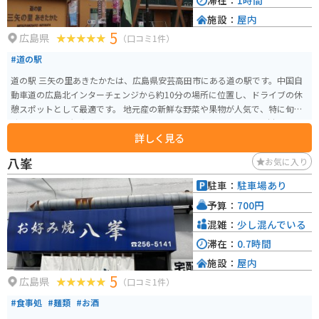
滞在：
1時間
施設：
屋内
5
広島県
（口コミ1件）
#道の駅
道の駅 三矢の里あきたかたは、広島県安芸高田市にある道の駅です。中国自
動車道の広島北インターチェンジから約10分の場所に位置し、ドライブの休
憩スポットとして最適です。 地元産の新鮮な野菜や果物が人気で、特に旬の
時期には多くの観光客で賑わいます。レストランでは、地元産の食材をふん
詳しく見る
だんに使った料理を楽しむことができ、おすすめは、あきおおたブランドに
認定されている「猪肉そば」です。 また、道の駅に隣接して「歴史民族資料
八峯
お気に入り
館」があり、安芸高田市の歴史や文化に触れることができます。周辺には、
戦国時代の史跡である郡山城跡や、毛利元就ゆかりの地である吉田郡山歴史
駐車：
駐車場あり
公園など、歴史好きにはたまらない観光スポットも点在しています。 バイク
予算：
700円
で訪れる場合、道の駅には広い駐車場が完備されているので安心です。周辺
の道路は、信号が少なく走りやすい道が多いので、ツーリングにもおすすめ
混雑：
少し混んでいる
です。中国山地の山々を眺めながら、爽快なツーリングを楽しむことができ
滞在：
0.7時間
ます。
施設：
屋内
5
広島県
（口コミ1件）
#食事処
#麺類
#お酒