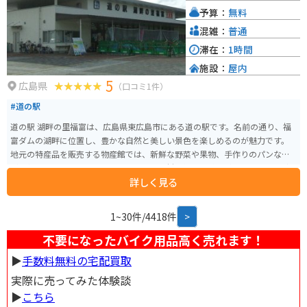
予算：
無料
混雑：
普通
滞在：
1時間
施設：
屋内
5
広島県
（口コミ1件）
#道の駅
道の駅 湖畔の里福富は、広島県東広島市にある道の駅です。名前の通り、福
富ダムの湖畔に位置し、豊かな自然と美しい景色を楽しめるのが魅力です。
地元の特産品を販売する物産館では、新鮮な野菜や果物、手作りのパンなど
が人気です。レストランでは、地元産の食材を使った料理が味わえます。ダム
詳しく見る
湖を眺めながら食事ができるテラス席もおすすめです。 また、レンタサイク
ルの貸し出しもあり、サイクリングを楽しむこともできます。周辺には、福
富ダムのダム湖百選にも選ばれた美しい景色が広がっており、サイクリング
1~30件/4418件
>
に最適なコースもあります。バイクで訪れた際は、駐車場も広々としている
ので安心です。道の駅 湖畔の里福富は、自然を満喫したい方、地元グルメを
不要になったバイク用品高く売れます！
味わいたい方、サイクリングを楽しみたい方など、様々な方に楽しんでいた
▶︎
手数料無料の宅配買取
だける道の駅です。
実際に売ってみた体験談
▶︎
こちら