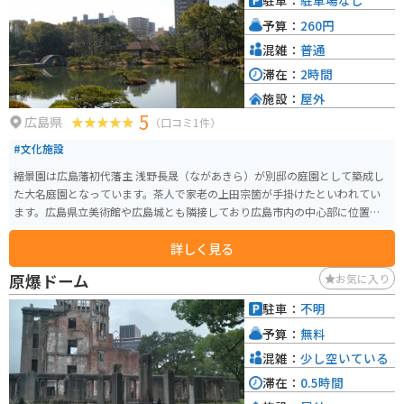
駐車：
駐車場なし
しまれています。
予算：
260円
混雑：
普通
滞在：
2時間
施設：
屋外
5
広島県
（口コミ1件）
#文化施設
縮景園は広島藩初代藩主 浅野長晟（ながあきら）が別邸の庭園として築成し
た大名庭園となっています。茶人で家老の上田宗箇が手掛けたといわれてい
ます。広島県立美術館や広島城とも隣接しており広島市内の中心部に位置し
ます。そのためアクセスは良いです。
詳しく見る
原爆ドーム
お気に入り
駐車：
不明
予算：
無料
混雑：
少し空いている
滞在：
0.5時間