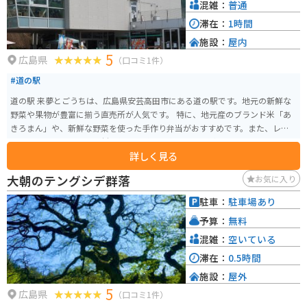
混雑：
普通
滞在：
1時間
施設：
屋内
5
広島県
（口コミ1件）
#道の駅
道の駅 来夢とごうちは、広島県安芸高田市にある道の駅です。地元の新鮮な
野菜や果物が豊富に揃う直売所が人気です。 特に、地元産のブランド米「あ
きろまん」や、新鮮な野菜を使った手作り弁当がおすすめです。また、レス
トランでは、地元産の食材を使った料理を楽しむことができます。 バイクで
詳しく見る
訪れる場合、道の駅には広い駐車場が完備されているので安心です。周辺に
は、のどかな田園風景が広がっており、ツーリングの休憩スポットとしても
大朝のテングシデ群落
お気に入り
最適です。 道の駅 来夢とごうちからほど近い場所には、歴史的な建造物であ
る吉田郡山城跡や、美しい自然を楽しめる深入山など、観光スポットも点在
駐車：
駐車場あり
しています。
予算：
無料
混雑：
空いている
滞在：
0.5時間
施設：
屋外
5
広島県
（口コミ1件）