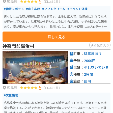
5
広島県
（口コミ1件）
#絶景スポット
#山｜高原
#ソフトクリーム
#イベント体験
青々とした牧草が綺麗に茂る牧場です。土地は広大で、数箇所に別れて牧地
が存在しています。駐車場から近いところに牛舎が2棟、ヤギの囲いが1箇所
あり、姿が車内からも見えます。 牧場内には、生乳を使用したジェラートの
工房「アルトピアーノ」があります。牧地のひとつと隣接しており、景観を
詳しく見る
眺めながらおいしい商品をいただくことができます。また、地元野菜の販
売、体験乳搾り、バターづくりなども体験できる設備があります。
神楽門前湯治村
お気に入り
駐車：
駐車場あり
予算：
2000円
混雑：
少し空いている
滞在：
2時間
施設：
屋内
5
広島県
（口コミ1件）
#文化施設
広島県安芸高田市にある神楽を楽しめる観光スポットです。神楽ドームで神
楽を鑑賞することができます。神楽の公演スケジュールはホームページで確
認できますが、金曜日～日曜日に昼の部、夜の部で構成されていることが多