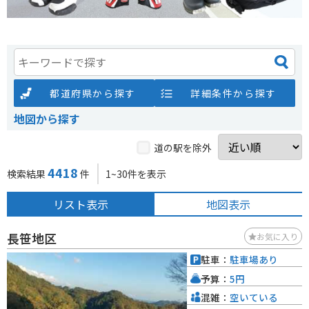
都道府県から探す
詳細条件から探す
地図から探す
道の駅を除外
4418
検索結果
件
1~30件を表示
リスト表示
地図表示
長笹地区
お気に入り
駐車：
駐車場あり
予算：
5円
混雑：
空いている