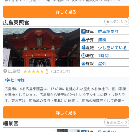
いです。宿泊、温泉の利用も可能で、神楽体験やお土産屋さんもあるため一
詳しく見る
日楽しめる観光スポットになっています。なんといっても、名物の夜叉うど
んが絶品です。おいしいネギがたっぷり入っていて、だしが辛いのですがこれ
広島東照宮
お気に入り
を食べるだけでも安芸高田市まで訪れたくなる１品です。
駐車：
駐車場あり
予算：
無料
混雑：
少し空いている
滞在：
1時間
施設：
屋外
5
広島県
（口コミ1件）
#神社｜寺院
広島市にある広島東照宮は、1648年に創建された歴史ある神社で、徳川家康
を祭神としています。広島駅から徒歩約12分というアクセスの良さも魅力で
す。東照宮は、広島城の鬼門（東北）に位置し、広島の総鎮守として信仰を
集めています。 神社の見どころの一つは、被爆建物として残る唐門や手水舎
詳しく見る
などで、これらは広島市の重要文化財に指定されています。特に唐門は江戸
時代初期の建築様式を今に伝える貴重な建造物です。広島東照宮は、厄除招
縮景園
お気に入り
福、病気平癒、安産や子育てなどのご利益があるとされ、多くの参拝者が訪
れます。また、初宮詣や七五三などの行事も行われており、地域の人々に親