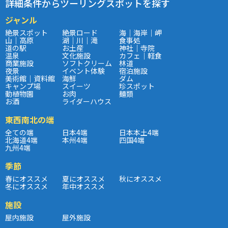
詳細条件からツーリングスポットを探す
ジャンル
絶景スポット
絶景ロード
海｜海岸｜岬
山｜高原
湖｜川｜滝
食事処
道の駅
お土産
神社｜寺院
温泉
文化施設
カフェ｜軽食
商業施設
ソフトクリーム
林道
夜景
イベント体験
宿泊施設
美術館｜資料館
海鮮
ダム
キャンプ場
スイーツ
珍スポット
動植物園
お肉
麺類
お酒
ライダーハウス
東西南北の端
全ての端
日本4端
日本本土4端
北海道4端
本州4端
四国4端
九州4端
季節
春にオススメ
夏にオススメ
秋にオススメ
冬にオススメ
年中オススメ
施設
屋内施設
屋外施設