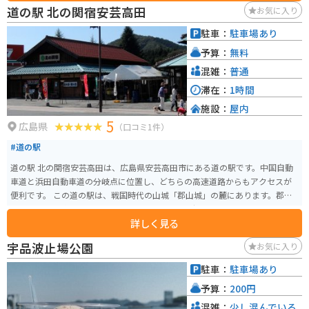
して最適です。駐車場も広く、屋根付きの休憩スペースやコンセント完備の
道の駅 北の関宿安芸高田
お気に入り
ラウンジがあるため、スマートフォンの充電やルート確認も快適に行えま
す。 グルメの注目は、A級グルメのまちとして知られる邑南町ならではの新鮮
駐車：
駐車場あり
な特産品です。特に手作りの「寿司弁当」は完売することもあるほどの人気
予算：
無料
で、産直市には朝採れ野菜や地元の日本酒が豊富に並びます。2階のイートイ
ンスペースからはのどかな風景を眺めることができ、リフレッシュにぴった
混雑：
普通
りです。 近隣にはオオサンショウウオを観察できる「瑞穂ハンザケ自然館」
滞在：
1時間
や、ハーブの香りに癒やされる「香木の森公園」もあり、ここを起点に邑南
施設：
屋内
町の魅力を存分に楽しむことができます。
5
広島県
（口コミ1件）
#道の駅
道の駅 北の関宿安芸高田は、広島県安芸高田市にある道の駅です。中国自動
車道と浜田自動車道の分岐点に位置し、どちらの高速道路からもアクセスが
便利です。 この道の駅は、戦国時代の山城「郡山城」の麓にあります。郡山
城は、毛利元就の居城として知られており、歴史好きにはたまらないスポッ
詳しく見る
トです。道の駅の隣には、歴史民俗資料館があり、郡山城や周辺の歴史につ
いて学ぶことができます。 また、道の駅には、地元の特産品を販売する物産
宇品波止場公園
お気に入り
館や、地元の食材を使った料理が楽しめるレストランがあります。安芸高田
市は、広島県内でも有数の米どころとして知られており、道の駅でも美味し
駐車：
駐車場あり
いお米を使ったお弁当やおにぎりが人気です。 バイクで訪れる場合、道の駅
予算：
200円
の駐車場は広々としており、安心して駐車できます。中国山地を走るライダ
ーが多く利用する道の駅なので、ツーリングの情報収集にも最適です。
混雑：
少し混んでいる