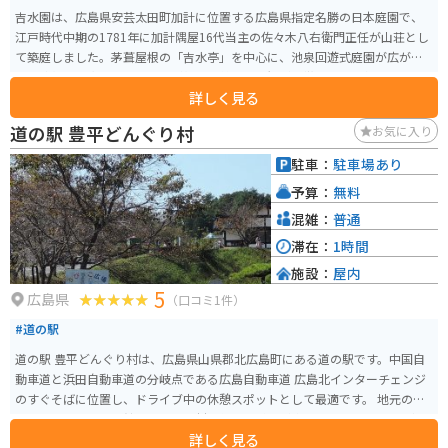
吉水園は、広島県安芸太田町加計に位置する広島県指定名勝の日本庭園で、
江戸時代中期の1781年に加計隅屋16代当主の佐々木八右衛門正任が山荘とし
て築庭しました。茅葺屋根の「吉水亭」を中心に、池泉回遊式庭園が広が
り、遠望には太田川と山並みが望める美しい景観が特徴です。著名な俳人や
詳しく見る
作家も訪れたこの庭園は、毎年6月と11月に一般公開され、春には県の天然記
念物「モリアオガエル」、秋には紅葉の名所として多くの人々が訪れます。
道の駅 豊平どんぐり村
お気に入り
公開時期には、歴史的建造物とともに四季折々の自然美を楽しめる貴重な機
会となっています。
駐車：
駐車場あり
予算：
無料
混雑：
普通
滞在：
1時間
施設：
屋内
5
広島県
（口コミ1件）
#道の駅
道の駅 豊平どんぐり村は、広島県山県郡北広島町にある道の駅です。中国自
動車道と浜田自動車道の分岐点である広島自動車道 広島北インターチェンジ
のすぐそばに位置し、ドライブ中の休憩スポットとして最適です。 地元の特
産品を販売する物産館や、地元食材を使った料理が楽しめるレストラン、軽
詳しく見る
食コーナーがあります。中でも、地元産の新鮮な野菜や果物は人気です。ま