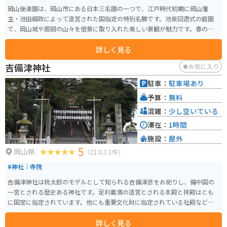
岡山後楽園は、岡山市にある日本三名園の一つで、江戸時代初期に岡山藩
主・池田綱政によって造営された国指定の特別名勝です。池泉回遊式の庭園
で、岡山城や周囲の山々を借景に取り入れた美しい景観が魅力です。春の桜
や秋の紅葉など四季折々の風情を楽しめ、一年を通して多くの観光客が訪れ
詳しく見る
ます。周辺には車やバイク向けの駐車場もあり、園内をゆっくり散策するた
めに歩きやすい靴で訪れるのがおすすめです。
吉備津神社
お気に入り
駐車：
駐車場あり
予算：
無料
混雑：
少し空いている
滞在：
1時間
施設：
屋外
5
岡山県
（口コミ1件）
#神社｜寺院
吉備津神社は桃太郎のモデルとして知られる吉備津彦をお祀りし、備中国の
一宮とされる歴史ある神社です。足利義満の造営とされる本殿と拝殿はとも
に国宝に指定されています。他にも重要文化財に指定されている社殿なども
あり、歴史好きにはたまらないスポットです。
詳しく見る