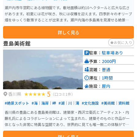
瀬戸内市牛窓町にある植物園です。敷地面積は約10ヘクタールと広大な広さ
があります。初夏には花が咲き、秋には収穫を迎えます。四季折々のオリーブ
畑をゆっくり散策することが出来ます。瀬戸内海の多島美を見渡せる絶景の
ビューポイントになっています。日本のエーゲ海と呼ばれています。
詳しく見る
豊島美術館
お気に入り
駐車：
駐車場あり
予算：
2000円
混雑：
普通
滞在：
1時間
施設：
屋内
5
香川県
（口コミ1件）
#絶景スポット
#海｜海岸｜岬
#湖｜川｜滝
#文化施設
#美術館｜資料館
香川県の豊島にある豊島美術館は、建築家・西沢立衛氏とアーティスト・内
藤礼氏によるコラボレーションによって生まれた、建築そのものと作品が一
体となった非常に特異な空間であり、世界的に見ても唯一無二の体験ができ
る場所です。コクーンを思わせる有機的なフォルムの建物内部では、インス
詳しく見る
タレーション作品「母型」を鑑賞・体感することができ、静寂の中で自然や