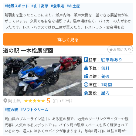
#絶景スポット
#山｜高原
#食事処
#お土産
鷲羽山を登ったところにあり、瀬戸内海、瀬戸大橋を一望できる展望台が広
がっています。夕景でも有名な場所です。駐車場は広く、バイカーの人が多か
ったです。レストハウスではお土産が買えたり、レストラン・宴会場もある
ようです。
詳しく見る
道の駅 一本松展望園
お気に入り
駐車：
駐車場あり
予算：
無料
混雑：
普通
滞在：
1時間
施設：
屋内
5
岡山県
（口コミ2件）
#道の駅
#ソフトクリーム
岡山県のブルーライン途中にある道の駅で、地元のツーリングライダーや観
光客に人気のあるスポットです。バイク用の駐車スペースも広く確保されて
いるため、週末には多くのバイクが集まります。毎年1月2日には駐車場がバ