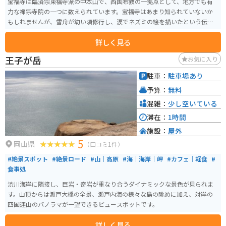
宝福寺は臨済宗東福寺派の中本山で、西国布教の一拠点として、地方でも有
力な禅宗寺院の一つに数えられています。宝福寺はあまり知られていないか
もしれませんが、雪舟が幼い頃修行し、涙でネズミの絵を描いたという伝説
で有名な寺です。特に秋の紅葉はきれいです。
詳しく見る
王子が岳
お気に入り
駐車：
駐車場あり
予算：
無料
混雑：
少し空いている
滞在：
1時間
施設：
屋外
5
岡山県
（口コミ1件）
#絶景スポット
#絶景ロード
#山｜高原
#海｜海岸｜岬
#カフェ｜軽食
#
食事処
渋川海岸に隣接し、巨岩・奇岩が重なり合うダイナミックな景色が見られま
す。山頂からは瀬戸大橋の全景、瀬戸内海の様々な島の眺めに加え、対岸の
四国連山のパノラマが一望できるビュースポットです。
詳しく見る