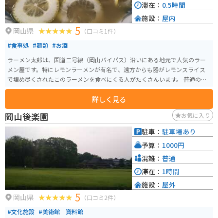
滞在：
0.5時間
施設：
屋内
5
岡山県
（口コミ1件）
#食事処
#麺類
#お酒
ラーメン太郎は、国道二号線（岡山バイパス）沿いにある地元で人気のラー
メン屋です。特にレモンラーメンが有名で、遠方からも器がレモンスライス
で埋め尽くされたこのラーメンを食べにくる人がたくさんいます。 普通のラ
ーメンは、なぜかこのお店では、他のお店ではチャーシューメンのような、
詳しく見る
チャーシューがたくさん載ったラーメンが出てきます。味は豚骨醤油で中太
麺がスープに絡んで、非常に旨いです。写真にあるチャーシューメンのよう
岡山後楽園
お気に入り
なラーメン（並）が700円、お財布に優しい価格設定も嬉しいです。
駐車：
駐車場あり
予算：
1000円
混雑：
普通
滞在：
1時間
施設：
屋外
5
岡山県
（口コミ2件）
#文化施設
#美術館｜資料館