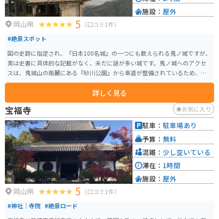
施設：
屋外
5
岡山県
（口コミ1件）
#絶景スポット
国の史跡に指定され、『日本100名城』の一つにも数えられる鬼ノ城ですが、
実は史書に具体的な記載がなく、未だに謎が多い城です。鬼ノ城へのアクセ
スは、鬼城山の南麓にある『砂川公園』から車道が整備されているため、車
やバイクで近くまで行けます。西門の斜め後方には『角楼』という防御施設
詳しく見る
もあるのですが、そこから眺める西門はまさに絶景です。
宝福寺
お気に入り
駐車：
駐車場あり
予算：
無料
混雑：
少し空いている
滞在：
1時間
施設：
屋外
5
岡山県
（口コミ1件）
#神社｜寺院
#絶景ロード