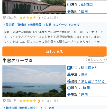
滞在：
0.5時間
施設：
屋内
5
岡山県
（口コミ1件）
#美術館｜資料館
#商業施設
#お酒
#スイーツ
#お土産
赤磐市の静かな山間に佇む洋館が目印のサッポロビール・岡山ワイナリーで
は、ワインやぶどうジュースの試飲や工場見学が無料で楽しめます。また、
ワインをはじめ、様々なお土産物が買える販売コーナーもあります。ドライ
ブやツーリングがてら立ち寄るのにはピッタリの施設です。
詳しく見る
牛窓オリーブ園
お気に入り
駐車：
駐車場あり
予算：
無料
混雑：
少し空いている
滞在：
1時間
施設：
屋内
5
岡山県
（口コミ1件）
#動植物園
#絶景スポット
#山｜高原