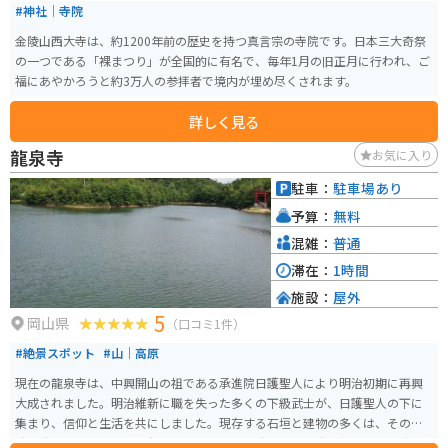
#神社｜寺院
金陵山西大寺は、約1200年前の歴史を持つ真言宗の寺院です。日本三大奇祭
の一つである「裸まつり」が全国的に有名で、毎年1月の旧正月に行われ、ご
福にあやかろうと約3万人の参拝者で境内が埋め尽くされます。
詳しく見る
龍泉寺
お気に入り
駐車：
駐車場あり
予算：
無料
混雑：
普通
滞在：
1時間
施設：
屋外
5
岡山県
（口コミ1件）
#絶景スポット
#山｜高原
現在の龍泉寺は、中興開山の祖である承進院日護聖人により明治初期に再興
大成されました。明治維新に職を失った多くの下級武士が、日護聖人の下に
集まり、信仰と生活を共にしました。現存する石垣と建物の多くは、その当
時建造されたものです。寺号は、明治22年に大渓山龍泉寺を継承し、昭和26