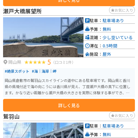
空間と一体化しながら、自分自身の内面と向き合うような言葉では表現しき
瀬戸大橋展望所
お気に入り
れない時間を過ごせます。 美術館は瀬戸内海に浮かぶ離島に位置しており、
高松港や宇野港からフェリーや旅客船で豊島（家浦港または唐櫃港）へ渡る
駐車：
駐車場あり
必要があります。島内は坂が多く距離もあるため徒歩移動は難しく、レンタ
予算：
無料
サイクルや島内バスの利用がおすすめです。バイクや車で訪れる場合もフェ
リーでの移動となりますが、島内には駐輪場も整備されています。周辺の海
混雑：
少し空いている
沿いの道は景色が良く、ツーリングにも適した環境です。 なお、島内の飲食
滞在：
0.5時間
店は数が限られており、季節によって営業時間も変動するため、軽食や行動
施設：
屋外
食を持参しておくと安心です。自然と建築、アートが融合したこの場所は、
5
日常から切り離された特別な時間を求める人にとって、訪れる価値の高いス
岡山県
（口コミ1件）
ポットといえます。
#絶景スポット
#海｜海岸｜岬
岡山県倉敷市の鷲羽山スカイラインの道中にある駐車場です。岡山県と香川
県の県境付近で海の向こうには香川県が見え、丁度瀬戸大橋の真下に位置し
ます。かなり近い距離から瀬戸大橋の大きさを実際に体験する事ができ、瀬戸
内海と瀬戸大橋を一緒に撮影できるスポットです。 夕方になると夕日をバッ
詳しく見る
クに見られる絶好のロケーションとなっています。駐車場内にはトイレも設
置されているため、休憩がてら瀬戸内海の良い景色を堪能してみてはいかが
鷲羽山
お気に入り
でしょうか。
駐車：
駐車場あり
予算：
無料