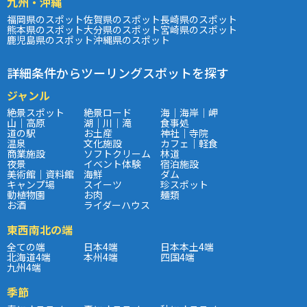
九州・沖縄
福岡県のスポット
佐賀県のスポット
長崎県のスポット
熊本県のスポット
大分県のスポット
宮崎県のスポット
鹿児島県のスポット
沖縄県のスポット
詳細条件からツーリングスポットを探す
ジャンル
絶景スポット
絶景ロード
海｜海岸｜岬
山｜高原
湖｜川｜滝
食事処
道の駅
お土産
神社｜寺院
温泉
文化施設
カフェ｜軽食
商業施設
ソフトクリーム
林道
夜景
イベント体験
宿泊施設
美術館｜資料館
海鮮
ダム
キャンプ場
スイーツ
珍スポット
動植物園
お肉
麺類
お酒
ライダーハウス
東西南北の端
全ての端
日本4端
日本本土4端
北海道4端
本州4端
四国4端
九州4端
季節