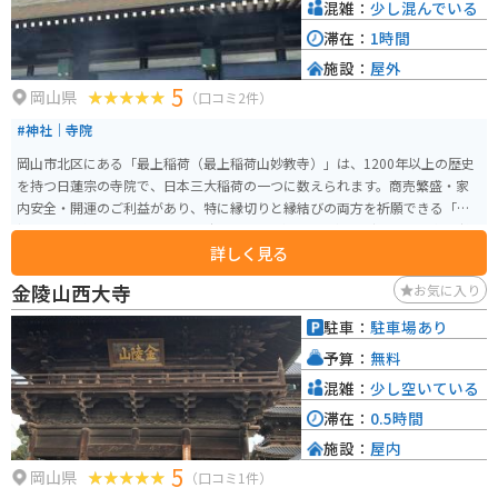
混雑：
少し混んでいる
滞在：
1時間
施設：
屋外
5
岡山県
（口コミ2件）
#神社｜寺院
岡山市北区にある「最上稲荷（最上稲荷山妙教寺）」は、1200年以上の歴史
を持つ日蓮宗の寺院で、日本三大稲荷の一つに数えられます。商売繁盛・家
内安全・開運のご利益があり、特に縁切りと縁結びの両方を祈願できる「両
縁参り」で知られています。 お寺でありながら鳥居がある独特の雰囲気を持
詳しく見る
ち、初詣の時期には多くの参拝客で賑わいます。岡山駅から車・バイクで約1
5分の距離にあり、駐車場も完備。ゆずせんべいやご縁まんじゅうなどのお土
金陵山西大寺
お気に入り
産も人気です。
駐車：
駐車場あり
予算：
無料
混雑：
少し空いている
滞在：
0.5時間
施設：
屋内
5
岡山県
（口コミ1件）