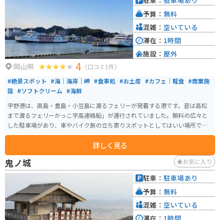
駐車：
駐車場あり
予算：
無料
混雑：
空いている
滞在：
1時間
施設：
屋外
4
岡山県
（口コミ1件）
#絶景スポット
#海｜海岸｜岬
#食事処
#お土産
#カフェ｜軽食
#商業施
設
#ソフトクリーム
#海鮮
宇野港は、直島・豊島・小豆島に渡るフェリーが発着する港です。昔は高松
まで渡るフェリーかっこ宇高連絡船」が運行されていました。無料の広々と
した駐車場があり、車やバイク旅の立ち寄りスポットとしてはいい場所で
す。
詳しく見る
鬼ノ城
お気に入り
駐車：
駐車場あり
予算：
無料
混雑：
空いている
滞在：
1時間