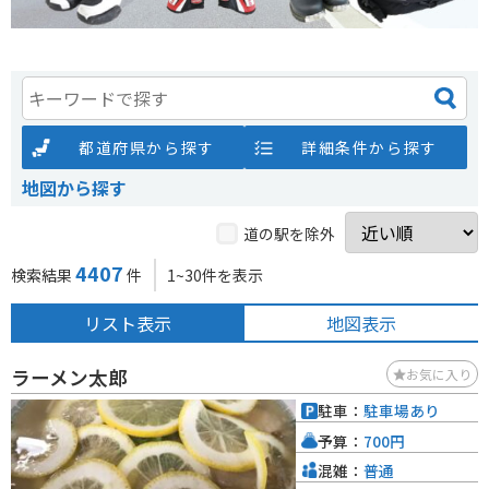
都道府県から探す
詳細条件から探す
地図から探す
道の駅を除外
4407
検索結果
件
1~30件を表示
リスト表示
地図表示
ラーメン太郎
お気に入り
駐車：
駐車場あり
予算：
700円
混雑：
普通