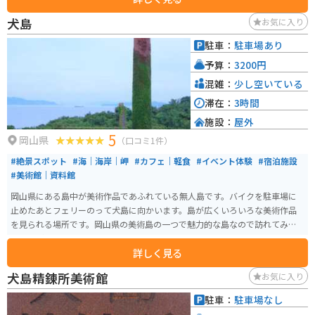
犬島
お気に入り
駐車：
駐車場あり
予算：
3200円
混雑：
少し空いている
滞在：
3時間
施設：
屋外
5
岡山県
（口コミ1件）
#絶景スポット
#海｜海岸｜岬
#カフェ｜軽食
#イベント体験
#宿泊施設
#美術館｜資料館
岡山県にある島中が美術作品であふれている無人島です。バイクを駐車場に
止めたあとフェリーのって犬島に向かいます。島が広くいろいろな美術作品
を見られる場所です。岡山県の美術島の一つで魅力的な島なので訪れてみて
はいかがでしょうか。
詳しく見る
犬島精錬所美術館
お気に入り
駐車：
駐車場なし