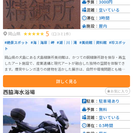
予算：
3000円
混雑：
空いている
滞在：
3時間
施設：
屋内
5
岡山県
（口コミ1件）
#絶景スポット
#海｜海岸｜岬
#湖｜川｜滝
#美術館｜資料館
#珍スポッ
ト
岡山県の犬島にある犬島精錬所美術館は、かつての銅精錬所跡を保存・再生
したアート施設で、産業遺構と現代アートが融合した独特の空間を体験でき
ます。煙突やレンガ造りの建物を活かした展示は、自然や環境問題とも結び
ついており、静かな島の雰囲気の中でゆっくり鑑賞できるのが魅力です。 ア
詳しく見る
クセスは宝伝港からフェリーで犬島へ渡る必要があり、便数は1日8便ほどで
予約不要と比較的利用しやすいです。島内はコンパクトで、美術館以外のア
西脇海水浴場
お気に入り
ート施設も徒歩で巡ることができます。バイクや車は宝伝港周辺に駐輪・駐
車（1日500円程度）し、フェリー（約400円）で渡るスタイルになります。
駐車：
駐車場あり
島内は起伏が少なく歩きやすいですが、飲食店は限られるため事前の準備が
予算：
無料
おすすめです。
混雑：
空いている
滞在：
0.5時間