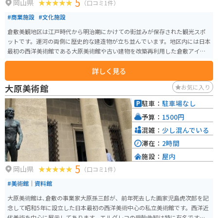
5
岡山県
（口コミ1件）
#商業施設
#文化施設
倉敷美観地区は江戸時代から明治期にかけての街並みが保存された観光スポ
ットです。運河の両側に歴史的な建造物が立ち並んでいます。地区内には日本
最初の西洋美術館である大原美術館や古い建物を改築再利用した倉敷アイビ
ースクエアなど、見どころが豊富にあります。
詳しく見る
大原美術館
お気に入り
駐車：
駐車場なし
予算：
1500円
混雑：
少し混んでいる
滞在：
2時間
施設：
屋内
5
岡山県
（口コミ1件）
#美術館｜資料館
大原美術館は､倉敷の事業家大原孫三郎が、前年死去した画家児島虎次郎を記
念して昭和5年に設立した日本最初の西洋美術中心の私立美術館です。西洋近
代美術を中心に展示してあります。エルグレコの受胎告知は特に有名です。そ