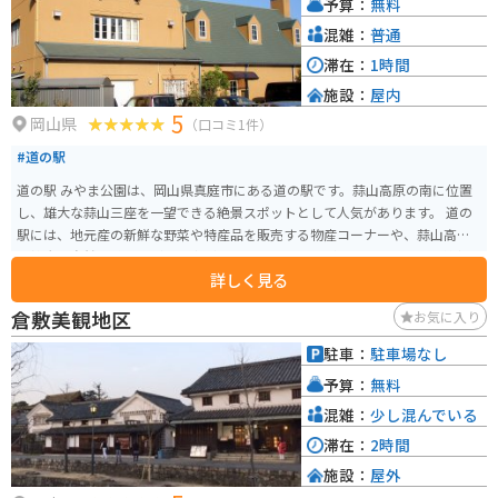
予算：
無料
混雑：
普通
滞在：
1時間
施設：
屋内
5
岡山県
（口コミ1件）
#道の駅
道の駅 みやま公園は、岡山県真庭市にある道の駅です。蒜山高原の南に位置
し、雄大な蒜山三座を一望できる絶景スポットとして人気があります。 道の
駅には、地元産の新鮮な野菜や特産品を販売する物産コーナーや、蒜山高原
の雄大な自然を眺めながら食事ができるレストランがあります。また、情報
詳しく見る
コーナーでは、観光情報や周辺の道路状況などを得ることができます。 バイ
クで訪れる場合、道の駅の駐車場は広々としており、駐車スペースにも困る
倉敷美観地区
お気に入り
ことはないでしょう。蒜山高原は、ワインディングロードが続くツーリング
スポットとしても人気があります。道の駅 みやま公園を拠点に、蒜山高原を
駐車：
駐車場なし
満喫するのもおすすめです。 周辺には、蒜山酪農農業協同組合やひるぜんワ
予算：
無料
イナリーなど、地元の特産品を味わえる施設も充実しています。また、蒜山高
原には、キャンプ場や牧場など、自然を満喫できるレジャースポットもたく
混雑：
少し混んでいる
さんあります。
滞在：
2時間
施設：
屋外