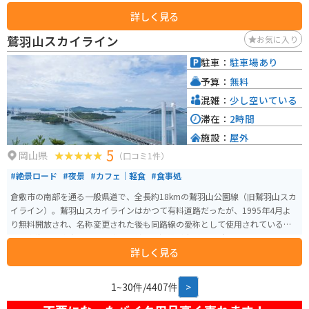
イクでいっぱいになります。 JAの野菜直売所があり、新鮮な地元産の野菜が
詳しく見る
購入できます。また、お食事処では地元の食材を使った料理が楽しめます。特
に塩ソフトクリームは大人気で、一度食べるとまた食べたくなる美味しさで
鷲羽山スカイライン
お気に入り
す。 展望台からは瀬戸内海を一望できます。道の駅内にはミニ鉄道公園もあ
り、家族連れにも楽しめる施設が充実しています。季節ごとに変わる風景も
駐車：
駐車場あり
見所の一つで、春には桜が満開となり、一番の見頃を迎えます。この時期は
予算：
無料
特に駐車場が混雑します。
混雑：
少し空いている
滞在：
2時間
施設：
屋外
5
岡山県
（口コミ1件）
#絶景ロード
#夜景
#カフェ｜軽食
#食事処
倉敷市の南部を通る一般県道で、全長約18kmの鷲羽山公園線（旧鷲羽山スカ
イライン）。鷲羽山スカイラインはかつて有料道路だったが、1995年4月よ
り無料開放され、名称変更された後も同路線の愛称として使用されている。
瀬戸内海から水島の工業地帯まで続き、視界が広がる場所からは素晴らしい
詳しく見る
景色を眺めることが出来る。水島展望台からは、倉敷市街地、水島港湾岸沿
いに立ち並ぶ水島コンビナートが一望できる。
1~30件/4407件
>