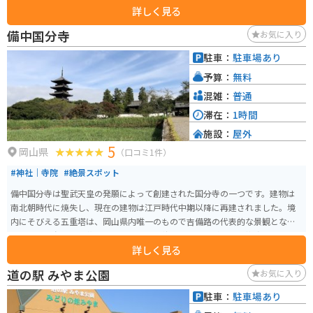
詳しく見る
年に日蓮宗最上教派の本山になり、"最上本山 御瀧 龍泉寺″と改めました。最
上位経王大菩薩（最上様・お稲荷さん）、八大龍王（水の神様）、鬼子母神
備中国分寺
お気に入り
（子供の守り神）、三面大黒天をお祀りしています。
駐車：
駐車場あり
予算：
無料
混雑：
普通
滞在：
1時間
施設：
屋外
5
岡山県
（口コミ1件）
#神社｜寺院
#絶景スポット
備中国分寺は聖武天皇の発願によって創建された国分寺の一つです。建物は
南北朝時代に焼失し、現在の建物は江戸時代中期以降に再建されました。境
内にそびえる五重塔は、岡山県内唯一のもので吉備路の代表的な景観となっ
ています。春は菜の花、夏はひまわり、秋はコスモスが周囲に栽培されて備
詳しく見る
中国分寺を見せてくれます。また夕焼けも大変美しく、多くのカメラマンも
訪れます。
道の駅 みやま公園
お気に入り
駐車：
駐車場あり