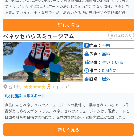
瀬戸内海に浮かぶ島々の内の一つである直島は、精錬所のある町として栄え
てきましたが、近年は現代アートの島として国内だけでなく海外からも注目
を集めています。小さな島ですが、島のいたる所に芸術作品や美術館が点在
する個性的な島です。又直島にはアート以外にも自然や歴史にふれられる観
詳しく見る
光スポットもあります。
ベネッセハウスミュージアム
お気に入り
駐車：
不明
予算：
無料
混雑：
空いている
滞在：
0.5時間
施設：
屋外
5
香川県
（口コミ1件）
#文化施設
#珍スポット
直島にあるベネッセハウスミュージアムの敷地内に展示されているアート作
品が楽しめるスポットです。 ベネッセハウスミュージアムは、現代アートと
自然の融合を目指す美術館で、世界的な建築家・安藤忠雄氏が設計しまし
た。建物自体がアート作品のひとつであると言われています。 屋外作品に
詳しく見る
は、国内外の著名なアーティストによる彫刻やインスタレーションが展示さ
れています。瀬戸内海を背景に、青空の下で楽しめるアート作品は、まさに