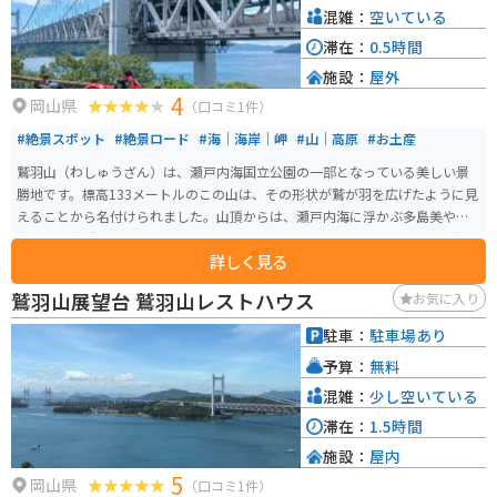
混雑：
空いている
滞在：
0.5時間
施設：
屋外
4
岡山県
（口コミ1件）
#絶景スポット
#絶景ロード
#海｜海岸｜岬
#山｜高原
#お土産
鷲羽山（わしゅうざん）は、瀬戸内海国立公園の一部となっている美しい景
勝地です。標高133メートルのこの山は、その形状が鷲が羽を広げたように見
えることから名付けられました。山頂からは、瀬戸内海に浮かぶ多島美や雄
大な瀬戸大橋を一望でき、特に夕景の美しさは格別です。いくつかの展望台が
詳しく見る
あり、第一展望台や第二展望台からは、広がるパノラマ風景を楽しむことが
できます。遊歩道も整備されており、自然を満喫しながらの散策が楽しめま
鷲羽山展望台 鷲羽山レストハウス
お気に入り
す。また、鷲羽山レストハウスでは、美しい景色を眺めながらの食事やお土
産の購入ができます。周辺には観光スポットが多く、鷲羽山ハイランドとい
駐車：
駐車場あり
う遊園地や、瀬戸内海をクルーズできる観光船などがあります。
予算：
無料
混雑：
少し空いている
滞在：
1.5時間
施設：
屋内
5
岡山県
（口コミ1件）