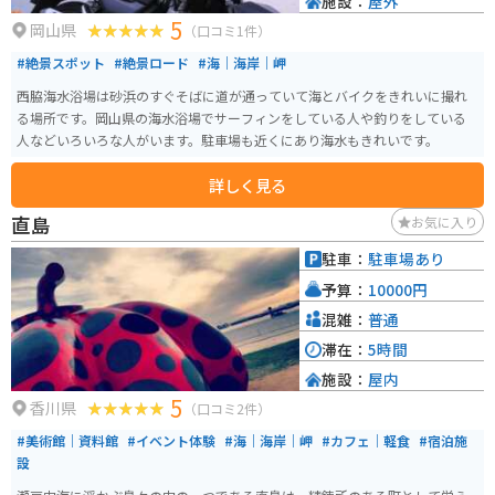
施設：
屋外
5
岡山県
（口コミ1件）
#絶景スポット
#絶景ロード
#海｜海岸｜岬
西脇海水浴場は砂浜のすぐそばに道が通っていて海とバイクをきれいに撮れ
る場所です。岡山県の海水浴場でサーフィンをしている人や釣りをしている
人などいろいろな人がいます。駐車場も近くにあり海水もきれいです。
詳しく見る
直島
お気に入り
駐車：
駐車場あり
予算：
10000円
混雑：
普通
滞在：
5時間
施設：
屋内
5
香川県
（口コミ2件）
#美術館｜資料館
#イベント体験
#海｜海岸｜岬
#カフェ｜軽食
#宿泊施
設