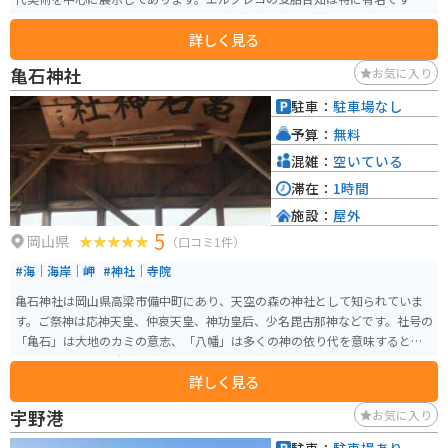
の他モネ、ピカソ、ムンク、ルソーなど、有名画家の西洋絵画などあります。
詳しく見る
モネの睡蓮に描かれた睡蓮(現地から分けてもらったもの)も管内の池に育てら
れています。
亀石神社
お気に入り
駐車：
駐車場なし
予算：
無料
混雑：
空いている
滞在：
1時間
施設：
屋外
5
岡山県
（口コミ1件）
#海｜海岸｜岬
#神社｜寺院
亀石神社は岡山県高梁市備中町にあり、天空の森の神社として知られていま
す。ご祭神は応神天皇、仲哀天皇、神功皇后、少名毘古那神などです。社号の
「亀石」は大地のカミの意志、「八幡」は多くの神の依り代を意味するとさ
れています。 一番大潮の夜、旧暦6月15日の満月に「満潮祭」が行われます。
詳しく見る
祭りの中心は「亀石さん」と呼ばれる巨石で、干潟時は一つの姿に見えます
が、満潮時には泳いでいるように見えます。
宇野港
お気に入り