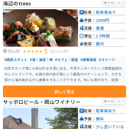
海辺のtrees
お気に入り
圧巻です。 ベネッセハウスの周辺には、色とりどりの屋外展示作品が設置さ
れています。ベネッセハウス宿泊者以外も立ち寄ることができ、無料で鑑賞で
駐車：
駐車場あり
きるためオススメです。駐輪場は、歩いて5分位のところにあります。守衛さ
予算：
2000円
んがいらっしゃるので、場所は分かりやすいです。 直島には、他にも「直島
の家プロジェクト」や「地中美術館」などのアートスポットがあります。ぜ
混雑：
普通
ひ他のアートスポットも巡ってみてください。
滞在：
1.5時間
施設：
屋内
5
岡山県
（口コミ1件）
#絶景スポット
#海｜海岸｜岬
#カフェ｜軽食
#商業施設
#スイーツ
日本のエーゲ海とも呼ばれる牛窓にある、牛窓テレモークという商業施設内
のレストランです。お店の目の前が海という最高のロケーションで、大きな
窓から海を眺めながら食事をすることができます。外にも席があり、気候が
良い時は外での食事も気持ちよさそうです。 地元瀬戸内市産の野菜や魚介類
詳しく見る
をたっぷり使ったランチや、瀬戸内市産のフルーツを使ったパフェなども楽
しめます。建物の隣に広い駐車場があり、駐車スペースには困りません。
サッポロビール・岡山ワイナリー
お気に入り
駐車：
駐車場あり
予算：
無料
混雑：
少し空いている