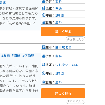
予算：
無料
高原
混雑：
普通
市が管理・運営する面積約
・一の谷の古戦場としても知ら
滞在：
1時間
」などの史跡があります。
施設：
屋外
市の「花の名所50選」に
詳しく見る
お気に入り
駐車：
駐車場あり
#お肉
#海鮮
#宿泊施
予算：
無料
混雑：
少し空いている
園が広がっています。南側
られる開放的な、公園とな
滞在：
1時間
有名な場所で、釣り人が行
っています。ホテルもあり
施設：
屋外
海開きもしています。時折
海峡大橋を真下から見上げ
詳しく見る
お気に入り