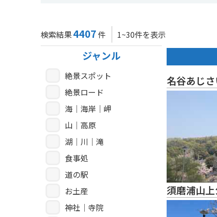
4407
検索結果
件
1~30件を表示
ジャンル
絶景スポット
名谷あじさ
絶景ロード
海｜海岸｜岬
山｜高原
湖｜川｜滝
食事処
道の駅
須磨浦山上
お土産
神社｜寺院