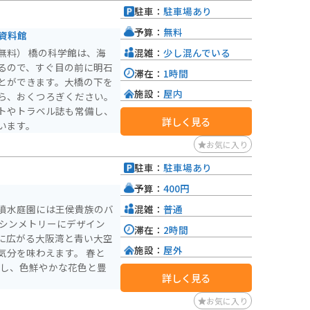
駐車：
駐車場あり
予算：
無料
資料館
混雑：
少し混んでいる
無料） 橋の科学館は、海
るので、すぐ目の前に明石
滞在：
1時間
とができます。大橋の下を
施設：
屋内
ら、おくつろぎください。
トやトラベル誌も常備し、
詳しく見る
います。
お気に入り
駐車：
駐車場あり
予算：
400円
混雑：
普通
噴水庭園には王侯貴族のバ
はシンメトリーにデザイン
滞在：
2時間
に広がる大阪湾と青い大空
施設：
屋外
気分を味わえます。 春と
開花し、色鮮やかな花色と豊
詳しく見る
お気に入り