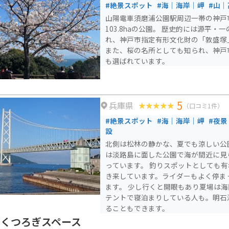
#絶景スポット
#海｜海岸｜岬
#山｜
山陽電車須磨浦公園駅周辺一帯の神戸
103.8haの公園。 歴史的には源平
れ、神戸市指定有形文化財の「敦盛塚
また、桜の名所としても知られ、神戸
も選ばれています。
5
兵庫県
（口コミ1件）
#絶景スポット
#海｜海岸｜岬
#夜景
設
北側は松林の静かな、夏でも涼しい公
は淡路島に面した公園で海が間近に見
っています。 釣りスポットとしても
き来しています。ライダーもよく停ま
ます。 少し行くと開眼もあり夏場は
テントで寝泊まりしている人も。明石
ることもできます。
 くつろぎスペース