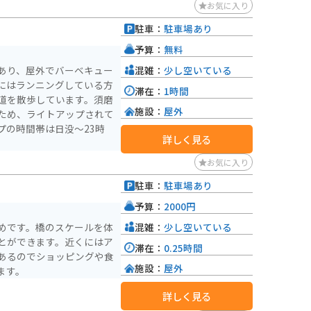
お気に入り
駐車：
駐車場あり
予算：
無料
混雑：
少し空いている
あり、屋外でバーベキュー
にはランニングしている方
滞在：
1時間
道を散歩しています。須磨
施設：
屋外
ため、ライトアップされて
プの時間帯は日没～23時
詳しく見る
お気に入り
駐車：
駐車場あり
予算：
2000円
混雑：
少し空いている
めです。橋のスケールを体
とができます。近くにはア
滞在：
0.25時間
あるのでショッピングや食
施設：
屋外
ます。
詳しく見る