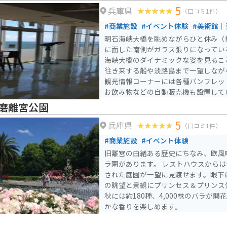
5
兵庫県
（口コミ1件）
#商業施設
#イベント体験
#美術館｜
明石海峡大橋を眺めながらひと休み（
に面した南側がガラス張りになってい
海峡大橋のダイナミックな姿を見るこ
往き来する船や淡路島まで一望しなが
観光情報コーナーには各種パンフレッ
お飲み物などの自動販売機も設置して
磨離宮公園
5
兵庫県
（口コミ1件）
#商業施設
#イベント体験
旧離宮の由緒ある歴史にちなみ、欧風
ラ園があります。 レストハウスから
された庭園が一望に見渡せます。眼下
の眺望と景観にプリンセス＆プリンス
秋には約180種、4,000株のバラが
かな香りを楽しめます。