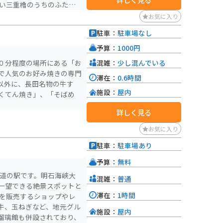
ない三重櫓のうちのふたつ
2004年には城跡（明石
お気に入り
006年には、日本城郭協
駐車：
駐車場なし
ました。
予算：
1000円
混雑：
少し混んでいる
０分程度の場所にある「お
で人気のお好み焼きの専門
滞在：
0.6時間
以外に、長田名物の牛す
施設：
屋内
くてん焼き」、「そばめ
詳しく見る
お気に入り
駐車：
駐車場あり
予算：
無料
る道の駅です。明石海峡大
混雑：
普通
一望できる絶景スポットと
滞在：
1時間
牛、玉ねぎなど、地元グル
施設：
屋内
瑠璃館も併設されており、