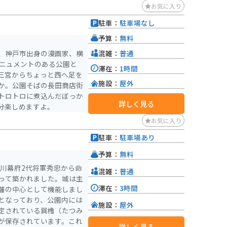
お気に入り
駐車：
駐車場なし
予算：
無料
混雑：
普通
、神戸市出身の漫画家、横
モニュメントのある公園と
滞在：
1時間
三宮からちょっと西へ足を
施設：
屋外
か。公園そばの長田商店街
トロトロに煮込んだぼっか
詳しく見る
分楽しめますよ。
お気に入り
駐車：
駐車場あり
予算：
無料
徳川幕府2代将軍秀忠から命
混雑：
普通
って築かれました。城は主
滞在：
3時間
藩の中心として機能しまし
となっており、公園内には
施設：
屋外
定されている巽櫓（たつみ
が保存されています。これ
詳しく見る