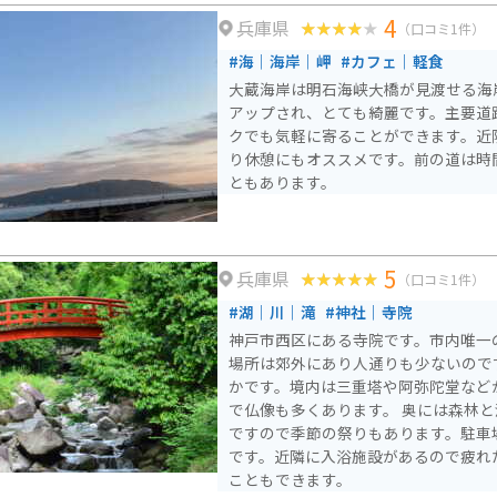
4
兵庫県
（口コミ1件）
#海｜海岸｜岬
#カフェ｜軽食
大蔵海岸は明石海峡大橋が見渡せる海
アップされ、とても綺麗です。主要道
クでも気軽に寄ることができます。近
り休憩にもオススメです。前の道は時
ともあります。
5
兵庫県
（口コミ1件）
#湖｜川｜滝
#神社｜寺院
神戸市西区にある寺院です。市内唯一
場所は郊外にあり人通りも少ないので
かです。境内は三重塔や阿弥陀堂など
で仏像も多くあります。 奥には森林と河が流れています。寺院
ですので季節の祭りもあります。駐車場
です。近隣に入浴施設があるので疲れ
こともできます。