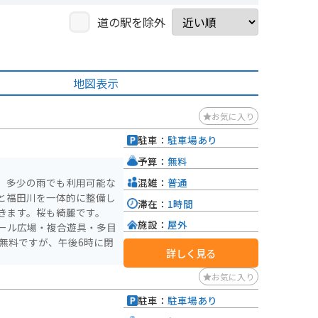
道の駅を除外
地図表示
お気に入り
駐車：
駐車場あり
予算：
無料
混雑：
普通
、多少の雨でも利用可能な
と福田川を一体的に整備し
滞在：
1時間
きます。桜も綺麗です。
施設：
屋外
ール広場・複合遊具・多目
無料ですが、午後6時に閉
詳しく見る
お気に入り
駐車：
駐車場あり