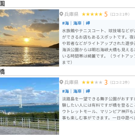
園
5
兵庫県
（口コミ1件）
#海｜海岸｜岬
水族館やテニスコート、球技場などが
ができるお店もあるスポットです。夜
や若者などがライトアップされた遊歩
海浜公園からは明石海峡大橋も見える
いる時間帯は綺麗です。（ライトアッ
まで）
橋
3
兵庫県
（口コミ2件）
#海｜海岸｜岬
淡路島を一望できる舞子公園がおすす
験したい人には有料ですが橋を登るこ
ウトレットモール、マリンピア神戸も
事も楽しむ事ができます。一日中遊べ