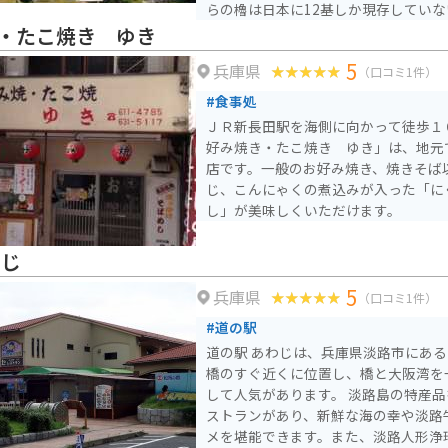
らの櫓は日本に12基しか現存してい
で、とても貴重なものとなっています。
・たこ焼き ゆき
公園の一部）が国の史跡に指定され、2
5
兵庫県
会による「日本100名城」に選定され
（口コミ1件）
#食事処
ＪＲ新長田駅を海側に向かって徒歩１
好み焼き・たこ焼き ゆき」は、地元
店です。一般のお好み焼き、焼きそば
じ、こんにゃくの煮込みが入った「に
し」が美味しくいただけます。
わじ
5
兵庫県
（口コミ1件）
#道の駅
道の駅 あわじは、兵庫県淡路市にあ
橋のすぐ近くに位置し、橋と大阪湾を
して人気があります。 淡路島の特産品を販売するショップやレ
ストランがあり、新鮮な海の幸や淡路
メを堪能できます。また、淡路人形浄