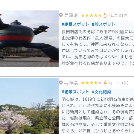
5
兵庫県
（口コミ1件）
#絶景スポット
#珍スポット
長田商店街のそばにある若松公園には
山光煇の代表作「鉄人28号」の巨大
して有名です。神戸に来られるなら、
伸ばしていってみてはいかがでしょう
では、長田名物のそばメシや牛すじを
けが食べれるお店がありますので、十
4
兵庫県
（口コミ1件）
#絶景スポット
#文化施設
明石城は、1619年に初代明石藩主が
じられ、江戸時代初期に小笠原氏によ
に防衛用として建設され、その後明石
た。城跡は現在、県立明石公園の一部
城の石垣や堀、そして重要文化財に指
やぐら）と坤櫓（ひつじさるやぐら）