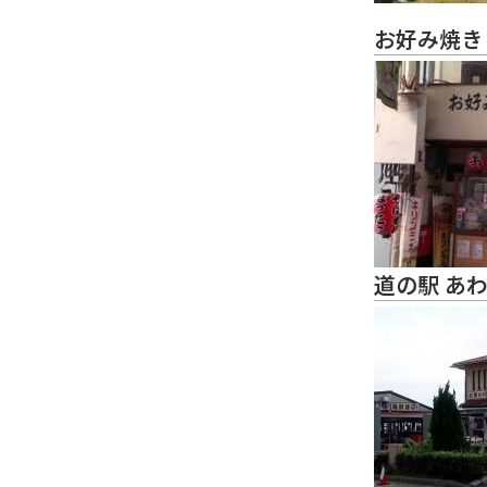
お好み焼き
道の駅 あ