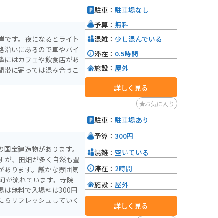
駐車：
駐車場なし
予算：
無料
混雑：
少し混んでいる
岸です。夜になるとライト
路沿いにあるので車やバイ
滞在：
0.5時間
隣にはカフェや飲食店があ
施設：
屋外
間帯に寄っては混み合うこ
詳しく見る
お気に入り
駐車：
駐車場あり
予算：
300円
の国宝建造物があります。
混雑：
空いている
すが、田畑が多く自然も豊
滞在：
2時間
があります。厳かな雰囲気
施設：
屋外
は無料で入場料は300円
たらリフレッシュしていく
詳しく見る