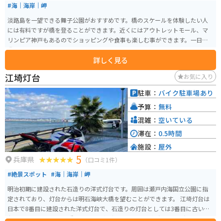
#海｜海岸｜岬
淡路島を一望できる舞子公園がおすすめです。橋のスケールを体験したい人
には有料ですが橋を登ることができます。近くにはアウトレットモール、マ
リンピア神戸もあるのでショッピングや食事も楽しむ事ができます。一日中
遊べます。
詳しく見る
江埼灯台
お気に入り
駐車：
バイク駐車場あり
予算：
無料
混雑：
空いている
滞在：
0.5時間
施設：
屋外
5
兵庫県
（口コミ1件）
#絶景スポット
#海｜海岸｜岬
明治初期に建設された石造りの洋式灯台です。周囲は瀬戸内海国立公園に指
定されており、灯台からは明石海峡大橋を望むことができます。 江埼灯台は
日本で8番目に建設された洋式灯台で、石造りの灯台としては3番目に古い灯
台です。2022年に国の重要文化財に指定されました。灯台は明治時代のまま