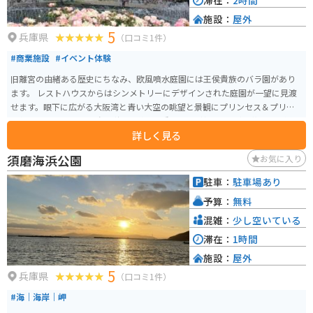
滞在：
2時間
施設：
屋外
5
兵庫県
（口コミ1件）
#商業施設
#イベント体験
旧離宮の由緒ある歴史にちなみ、欧風噴水庭園には王侯貴族のバラ園があり
ます。 レストハウスからはシンメトリーにデザインされた庭園が一望に見渡
せます。眼下に広がる大阪湾と青い大空の眺望と景観にプリンセス＆プリン
ス気分を味わえます。 春と秋には約180種、4,000株のバラが開花し、色鮮や
詳しく見る
かな花色と豊かな香りを楽しめます。
須磨海浜公園
お気に入り
駐車：
駐車場あり
予算：
無料
混雑：
少し空いている
滞在：
1時間
施設：
屋外
5
兵庫県
（口コミ1件）
#海｜海岸｜岬