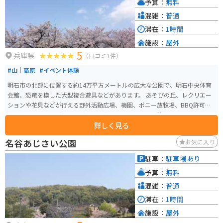
予算：
無料
混雑：
普通
滞在：
1時間
施設：
屋外
5
兵庫県
（口コミ1件）
#山｜高原
#イベント体験
明石市の北部に位置する約14万平方メートルの広大な公園で、明石中央体育
会館、恐竜を模した大型複合遊具などがあります。 あそびの丘、レクリエー
ションや花見などが行える野外活動広場、梅園、ポニー放牧場、BBQ許可エ
リア、ハーブガーデンズなど施設が充実しており、市民憩いの場となってい
詳しく見る
ます。 毎年3月下旬ごろから、野外活動広場の周りを約500本の桜が囲むよう
に咲き誇り、多くの花見客で賑わいを見せます。350台収容できる無料駐車場
名谷あじさい公園
お気に入り
もあります。
駐車：
駐車場あり
予算：
無料
混雑：
普通
滞在：
1時間
施設：
屋外