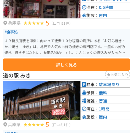
滞在：
0.6時間
施設：
屋内
5
兵庫県
（口コミ1件）
#食事処
ＪＲ新長田駅を海側に向かって徒歩１０分程度の場所にある「お好み焼き・
たこ焼き ゆき」は、地元で人気のお好み焼きの専門店です。一般のお好み
焼き、焼きそば以外に、長田名物の牛すじ、こんにゃくの煮込みが入った
「にくてん焼き」、「そばめし」が美味しくいただけます。
詳しく見る
道の駅 みき
お気に入り
駐車：
駐車場あり
予算：
無料
混雑：
普通
滞在：
1時間
施設：
屋内
5
兵庫県
（口コミ1件）