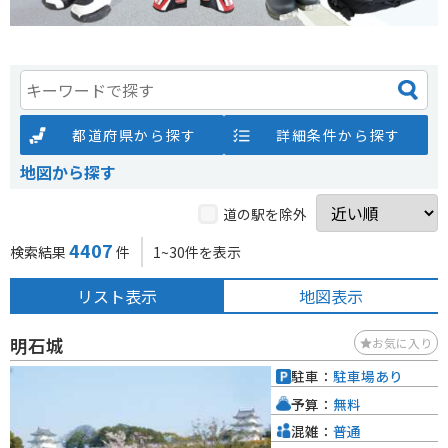
都道府県から探す
詳細条件から探す
地図から探す
道の駅を除外
4407
検索結果
件
1~30件を表示
リスト表示
地図表示
明石城
お気に入り
駐車：
駐車場あり
予算：
無料
混雑：
普通