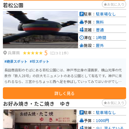
広がります。 バイクで訪れる際には、広々とした駐車場があるので安心で
若松公園
お気に入り
す。ツーリングの休憩場所としてはもちろん、景色を眺めながらゆっくりと
過ごすのもおすすめです。道の駅 東浦ターミナルパークは、淡路島の魅力を
駐車：
駐車場なし
満喫できるスポットと言えるでしょう。
予算：
無料
混雑：
普通
滞在：
1時間
施設：
屋外
5
兵庫県
（口コミ1件）
#絶景スポット
#珍スポット
長田商店街のそばにある若松公園には、神戸市出身の漫画家、横山光煇の代
表作「鉄人28号」の巨大モニュメントのある公園として有名です。神戸に来
られるなら、三宮からちょっと西へ足を伸ばしていってみてはいかがでしょ
うか。公園そばの長田商店街では、長田名物のそばメシや牛すじをトロトロ
詳しく見る
に煮込んだぼっかけが食べれるお店がありますので、十分楽しめますよ。
お好み焼き・たこ焼き ゆき
お気に入り
駐車：
駐車場なし
予算：
1000円
混雑：
少し混んでいる