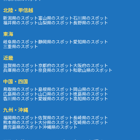
北陸・甲信越
新潟県のスポット
富山県のスポット
石川県のスポット
福井県のスポット
山梨県のスポット
長野県のスポット
東海
岐阜県のスポット
静岡県のスポット
愛知県のスポット
三重県のスポット
近畿
滋賀県のスポット
京都府のスポット
大阪府のスポット
兵庫県のスポット
奈良県のスポット
和歌山県のスポット
中国・四国
鳥取県のスポット
島根県のスポット
岡山県のスポット
広島県のスポット
山口県のスポット
徳島県のスポット
香川県のスポット
愛媛県のスポット
高知県のスポット
九州・沖縄
福岡県のスポット
佐賀県のスポット
長崎県のスポット
熊本県のスポット
大分県のスポット
宮崎県のスポット
鹿児島県のスポット
沖縄県のスポット