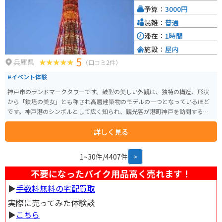
予算：
3000円
混雑：
普通
滞在：
1時間
施設：
屋内
5
兵庫県
（口コミ2件）
#イベント体験
神戸市のランドマークタワーです。鼓型の美しい外観は、独特の構造、形状
から「鉄塔の美女」とも称され高層建築物のモデルの一つとなっているほど
です。神戸港のシンボルとして広く知られ、観光客が港町神戸を訪問する際
に、その多くが立ち寄る拠点ともなっています。
詳しく見る
1~30件/4407件
>
不要になったバイク用品高く売れます！
▶︎
手数料無料の宅配買取
実際に売ってみた体験談
▶︎
こちら