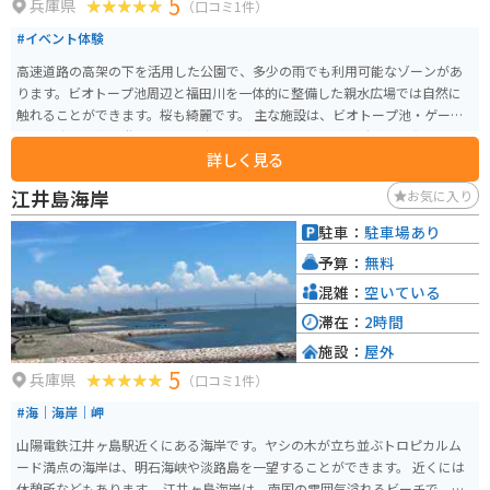
5
兵庫県
（口コミ1件）
#イベント体験
高速道路の高架の下を活用した公園で、多少の雨でも利用可能なゾーンがあ
ります。ビオトープ池周辺と福田川を一体的に整備した親水広場では自然に
触れることができます。桜も綺麗です。 主な施設は、ビオトープ池・ゲート
ボール広場・複合遊具・多目的広場・砂場・トイレなど。 駐車場は無料です
詳しく見る
が、午後6時に閉門します。
江井島海岸
お気に入り
駐車：
駐車場あり
予算：
無料
混雑：
空いている
滞在：
2時間
施設：
屋外
5
兵庫県
（口コミ1件）
#海｜海岸｜岬
山陽電鉄江井ヶ島駅近くにある海岸です。ヤシの木が立ち並ぶトロピカルム
ード満点の海岸は、明石海峡や淡路島を一望することができます。 近くには
休憩所などもあります。 江井ヶ島海岸は、南国の雰囲気溢れるビーチで、明