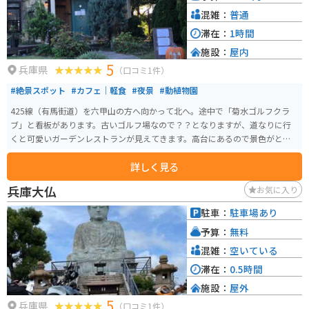
混雑：
普通
滞在：
1時間
施設：
屋内
5
兵庫県
（口コミ1件）
#絶景スポット
#カフェ｜軽食
#夜景
#動植物園
425線（有馬街道）を六甲山の方へ向かって北へ。途中で「菊水ゴルフクラ
ブ」と看板があります。古いゴルフ場なので？？となりますが、道なりに行
くと可愛いガーデンレストランが見えてきます。高台にあるので景色がとて
もいいです！馬もいます！
詳しく見る
兵庫大仏
お気に入り
駐車：
駐車場あり
予算：
無料
混雑：
空いている
滞在：
0.5時間
施設：
屋外
5
兵庫県
（口コミ1件）