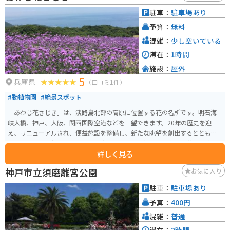
駐車：
駐車場あり
予算：
無料
混雑：
少し空いている
滞在：
1時間
施設：
屋外
5
兵庫県
（口コミ1件）
#動植物園
#絶景スポット
「あわじ花さじき」は、淡路島北部の高原に位置する花の名所です。明石海
峡大橋、神戸、大阪、関西国際空港などを一望できます。20年の歴史を迎
え、リニューアルされ、便益施設を整備し、新たな眺望を創出するととも
に、空中回廊も新設されました。春から冬まで季節により変わる花が、夢の
詳しく見る
世界を作ります。 また、面積約15haの海に向かってなだらかに広がる高原に
は一面の花畑が広がり、四季折々の愛らしい花が夢の世界に誘います。「あ
神戸市立須磨離宮公園
お気に入り
わじ花さじき」は極上の見物席として自由に散策して自分の席を見つけるこ
とができます。
駐車：
駐車場あり
予算：
400円
混雑：
普通