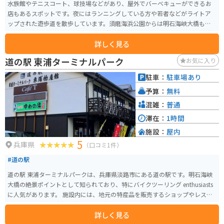
水族館やテニスコート、球技場などがあり、屋外でバーベキューができるお
店もあるスポットです。夜にはランニングしている方や若者などがライトア
ップされた遊歩道を散歩しています。須磨海浜公園からは明石海峡大橋も見
えるため、ライトアップされている時間帯は綺麗です。（ライトアップの時
詳しく見る
間帯は日没～23時まで）
道の駅 東浦ターミナルパーク
お気に入り
駐車：
駐車場あり
予算：
無料
混雑：
普通
滞在：
1時間
施設：
屋内
5
兵庫県
（口コミ1件）
#道の駅
道の駅 東浦ターミナルパークは、兵庫県淡路市にある道の駅です。明石海峡
大橋の絶景ポイントとして知られており、特にバイクツーリング enthusiasts
に人気があります。 施設内には、地元の特産品を販売するショップやレスト
ランがあり、淡路島産の新鮮な魚介類や玉ねぎを使った料理を楽しむことが
詳しく見る
できます。また、展望台からは、明石海峡大橋や大阪湾を一望できる絶景が