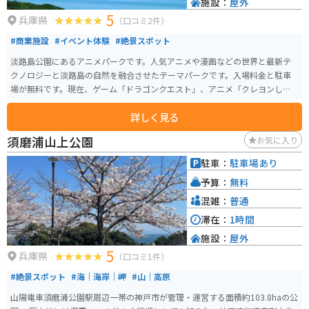
施設：
屋外
5
兵庫県
（口コミ2件）
#商業施設
#イベント体験
#絶景スポット
淡路島公園にあるアニメパークです。人気アニメや漫画などの世界と最新テ
クノロジーと淡路島の自然を融合させたテーマパークです。入場料金と駐車
場が無料です。現在、ゲーム「ドラゴンクエスト」、アニメ「クレヨンしん
ちゃん」、アニメ「NARUTO-ナルト-」と「BORUTO-ボルト-」、映画「ゴジ
詳しく見る
ラ」をテーマとしたアトラクションがあります。 立体アスレチックやジップ
ライン、フィールドアスレチックや立体迷路、謎解きゲームやフィールドロ
須磨浦山上公園
お気に入り
ールプレイングなど体を動かしながらアニメの世界観を体験できます。
駐車：
駐車場あり
予算：
無料
混雑：
普通
滞在：
1時間
施設：
屋外
5
兵庫県
（口コミ1件）
#絶景スポット
#海｜海岸｜岬
#山｜高原
山陽電車須磨浦公園駅周辺一帯の神戸市が管理・運営する面積約103.8haの公