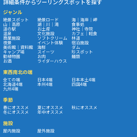
詳細条件からツーリングスポットを探す
ジャンル
絶景スポット
絶景ロード
海｜海岸｜岬
山｜高原
湖｜川｜滝
食事処
道の駅
お土産
神社｜寺院
温泉
文化施設
カフェ｜軽食
商業施設
ソフトクリーム
林道
夜景
イベント体験
宿泊施設
美術館｜資料館
海鮮
ダム
キャンプ場
スイーツ
珍スポット
動植物園
お肉
麺類
お酒
ライダーハウス
東西南北の端
全ての端
日本4端
日本本土4端
北海道4端
本州4端
四国4端
九州4端
季節
春にオススメ
夏にオススメ
秋にオススメ
冬にオススメ
年中オススメ
施設
屋内施設
屋外施設