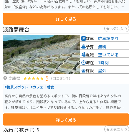
園。 歴史的には源平・一の谷の古戦場としても知られ、神戸市指定有形文化
財の「敦盛塚」などの史跡があります。また、桜の名所としても知られ、神
戸市の「花の名所50選」にも選ばれています。
詳しく見る
淡路夢舞台
お気に入り
駐車：
駐車場あり
予算：
無料
混雑：
空いている
滞在：
1時間
施設：
屋外
5
兵庫県
（口コミ1件）
#絶景スポット
#カフェ｜軽食
高台から自然の景色を望めるスポットで、特に百段苑では様々なキク科の
花々が植えてあり、階段状となっているので、上から見ると非常に綺麗で
す。建築物はクリエイティブでSNS映えするようなものが多く、建物自体も迷
路のような構造となっており、歩いているだけでも楽しいです。
詳しく見る
あわじ花さじき
お気に入り