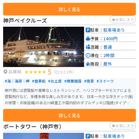
ったので、景色を眺めがら食事をとるのもよさそうです。
詳しく見る
神戸ベイクルーズ
お気に入り
駐車：
駐車場あり
予算：
1400円
混雑：
普通
滞在：
2時間
施設：
屋外
5
兵庫県
（口コミ1件）
#海｜海岸｜岬
#食事処
#お土産
#商業施設
#夜景
#スイーツ
神戸港には遊覧船や豪華なレストランシップ、ヘリコプターやセスナによる
遊覧飛行など、多種多様な楽しみ方があります。 日本一大きな浮きドック(船
の修理・点検設備)のある川崎重工や国内初のダブルデッキ(2階建)タイプの真
紅の神戸大橋の迫力には圧倒されます。
詳しく見る
ポートタワー（神戸市）
お気に入り
駐車：
駐車場あり