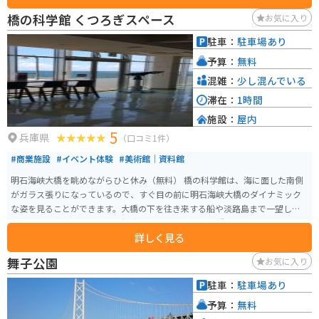
橋の科学館 くつろぎスペース
お気に入り
駐車：
駐車場あり
予算：
無料
混雑：
少し混んでいる
滞在：
1時間
施設：
屋内
5
兵庫県
（口コミ1件）
#商業施設
#イベント体験
#美術館｜資料館
明石海峡大橋を眺めながらひと休み（無料） 橋の科学館は、海に面した南側
がガラス張りになっているので、すぐ目の前に明石海峡大橋のダイナミック
な姿を見ることができます。大橋の下を往き来する船や淡路島まで一望しな
がら、おくつろぎください。観光情報コーナーには各種パンフレットやトラ
詳しく見る
ベル誌も常備し、お飲み物などの自動販売機も設置しています。
舞子公園
お気に入り
駐車：
駐車場あり
予算：
無料