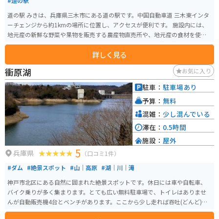
#道の駅
道の駅 みきは、兵庫県三木市にある道の駅です。中国自動車道 三木東インタ
ーチェンジから約1kmの場所に位置し、アクセスが便利です。 施設内には、
地元産の新鮮な野菜や果物を販売する農産物直売所や、地元産の食材を使っ
た料理を提供するレストランがあります。また、三木の伝統工芸品である
詳しく見る
「みきかじや村」の包丁や、播州そろばんなども販売されています。バイク
に乗っている方は、駐車場も広く、休憩場所としてもおすすめです。 周辺に
衝原湖
お気に入り
は、金剛山や三木城跡などの観光スポットがあります。金剛山は、ハイキン
グコースが整備されており、山頂からは明石海峡や淡路島を一望できます。
駐車：
駐車場あり
三木城跡は、戦国時代に栄えた城の跡地で、現在は公園として整備されてい
予算：
無料
ます。
混雑：
少し混んでいる
滞在：
0.5時間
施設：
屋外
5
兵庫県
（口コミ1件）
#ダム
#絶景スポット
#山｜高原
#湖｜川｜滝
神戸市北区にある自然に囲まれた絶景スポットです。休日には車や自転車、
バイク乗りが多く集まります。とても広い無料駐車場で、トイレはありませ
んが自動販売機4台とベンチがあります。ここから少し走れば吞吐(どんど)ダ
ムや「BE KOBE」のモニュメントもあります。