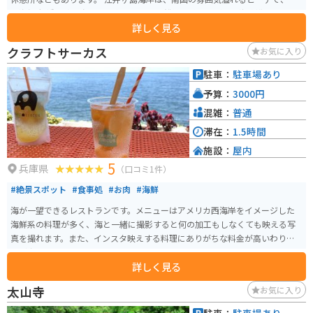
石海峡大 橋や淡路島、瀬戸内を行き交う船舶を眺めながら、海水浴とバーベ
詳しく見る
キューを同時に楽しむことが出来る関西では数少ない海水浴場です。 江井ヶ
島海岸（海水浴場）より東側で、同じ兵庫県明石市にある「林崎松江海岸
クラフトサーカス
お気に入り
（海水浴場）」より人が少なく静かなので、穴場的BBQ＆海水浴場スポット
です。
駐車：
駐車場あり
予算：
3000円
混雑：
普通
滞在：
1.5時間
施設：
屋内
5
兵庫県
（口コミ1件）
#絶景スポット
#食事処
#お肉
#海鮮
海が一望できるレストランです。メニューはアメリカ西海岸をイメージした
海鮮系の料理が多く、海と一緒に撮影すると何の加工もしなくても映える写
真を撮れます。また、インスタ映えする料理にありがちな料金が高いわりに
量が少ないということもなく、かなりお腹いっぱい食べられます。
詳しく見る
太山寺
お気に入り