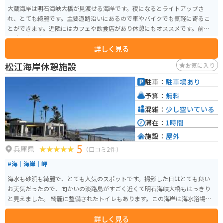
大蔵海岸は明石海峡大橋が見渡せる海岸です。夜になるとライトアップさ
れ、とても綺麗です。主要道路沿いにあるので車やバイクでも気軽に寄るこ
とができます。近隣にはカフェや飲食店があり休憩にもオススメです。前の道
は時間帯に寄っては混み合うこともあります。
詳しく見る
松江海岸休憩施設
お気に入り
駐車：
駐車場あり
予算：
無料
混雑：
少し空いている
滞在：
1時間
施設：
屋外
5
兵庫県
（口コミ2件）
#海｜海岸｜岬
海水も砂浜も綺麗で、とても人気のスポットです。撮影した日はとても良い
お天気だったので、向かいの淡路島がすごく近くて明石海峡大橋もはっきり
と見えました。 綺麗に整備されたトイレもあります。この海岸は海水浴場に
もなっているので、シーズンになるとたくさんの人で賑わいます。また、シ
詳しく見る
ーズン中は駐車料金も変更になるのでご注意ください。