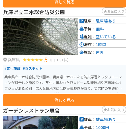
詳しく見る
兵庫県立三木総合防災公園
お気に入り
駐車：
駐車場あり
予算：
無料
混雑：
空いている
滞在：
1時間
施設：
屋外
5
兵庫県
（口コミ1件）
#文化施設
#珍スポット
兵庫県立三木総合防災公園は、兵庫県三木市にある防災学習とリクリエーシ
ョンが融合した施設です。芝生に覆われた巨大ドーム型球技場や不思議なオ
ブジェがある公園。広大な敷地内には防災体験館があり、災害時の実践的な
知識を楽しみながら学べます。自然豊かな環境でピクニックやジョギングも
詳しく見る
楽しめ、ファミリーやカップルに人気です。 バイクで訪れる際は、駐車場が
整備されておりアクセス良好。周辺の山間部はツーリングにも適しており、
ガーデンレストラン風舎
お気に入り
自然の中を走る爽快感が味わえます。季節ごとのイベントも充実しているた
め、事前に公式サイトで確認するとより楽しめます。防災意識を高めつつ、
駐車：
駐車場あり
自然と触れ合うための観光スポットとしておすすめです。
予算：
1000円