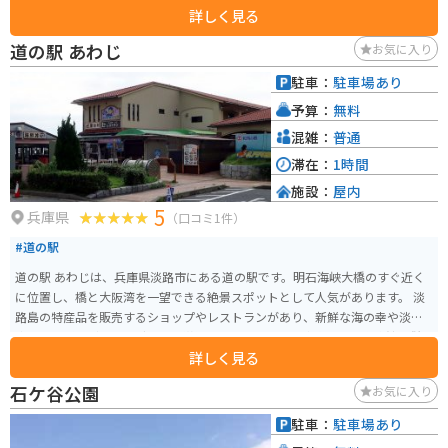
詳しく見る
の姿を残しており、訪れる人々に船舶の安全を守る歴史を伝えています。 須
磨灘に沈む夕日を見ることができる夕日スポットです。日没後には灯台に光
道の駅 あわじ
お気に入り
が灯ります。夜景も綺麗です。
駐車：
駐車場あり
予算：
無料
混雑：
普通
滞在：
1時間
施設：
屋内
5
兵庫県
（口コミ1件）
#道の駅
道の駅 あわじは、兵庫県淡路市にある道の駅です。明石海峡大橋のすぐ近く
に位置し、橋と大阪湾を一望できる絶景スポットとして人気があります。 淡
路島の特産品を販売するショップやレストランがあり、新鮮な海の幸や淡路
牛、玉ねぎなど、地元グルメを堪能できます。また、淡路人形浄瑠璃館も併設
詳しく見る
されており、淡路島の伝統芸能に触れることもできます。 バイクで訪れる場
合、道の駅には広い駐車場が完備されているので安心です。明石海峡大橋を
石ケ谷公園
お気に入り
渡る爽快なツーリングの休憩地点としても最適です。周辺には、淡路島国営
明石海峡公園や淡路夢舞台など、観光スポットも点在しているので、合わせ
駐車：
駐車場あり
て訪れてみてはいかがでしょうか。