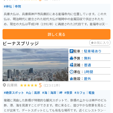
#神社｜寺院
兵庫大仏は、兵庫県神戸市兵庫区にある能福寺内に位置しています。この大
仏は、明治時代に建立された初代大仏が戦時中の金属回収で供出されたた
め、現在の大仏は平成3年（1991年）に再建された2代目です。能福寺は天台
宗の古刹で、山号は宝積山、本尊は秘仏・薬師如来です。 能福寺は、延暦24
詳しく見る
年（805年）に最澄によって創建され、仁安3年（1168年）には平清盛公が出
家しました。境内には平清盛の墓所などが祀られており、日本最初の密教強
ビーナスブリッジ
お気に入り
化霊場として知られています。兵庫大仏は、戦時中の金属供出により台座だ
けが残され、現在見られるのは平成3年に再建されたものです。蓮台と台座を
駐車：
駐車場あり
含めて、高さ18mの巨大な坐像があります。 能福寺（兵庫大仏）は、奈良、
予算：
無料
鎌倉とともに日本三大仏に数えられることもあり、その迫力ある姿は拝むだ
けでご利益があるとされています。また、能福寺は新西国三十三箇所第23番
混雑：
普通
札所としても知られており、ビルシャナ殿があります。
滞在：
1時間
施設：
屋外
5
兵庫県
（口コミ1件）
#絶景スポット
#山｜高原
#海｜海岸｜岬
#夜景
#カフェ｜軽食
複雑に湾曲した鉄橋が特徴的な観光スポットで、鉄橋の上からは神戸のビル
群、港、海を見渡すことができます。夜に来ると、煌びやかな夜景を見るこ
とが出来て、デートスポットとしても有名な場所です。近くにレストランもあ