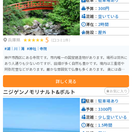
駐車：
駐車場あり
予算：
300円
混雑：
空いている
滞在：
2時間
施設：
屋外
5
兵庫県
（口コミ1件）
#湖｜川｜滝
#神社｜寺院
神戸市西区にある寺院です。市内唯一の国宝建造物があります。場所は郊外に
あり人通りも少ないのですが、田畑が多く自然も豊かです。境内は三重塔や
阿弥陀堂などがあります。厳かな雰囲気で仏像も多くあります。 奥には森林
と河が流れています。寺院ですので季節の祭りもあります。駐車場は無料で入
詳しく見る
場料は300円です。近隣に入浴施設があるので疲れたらリフレッシュしていく
こともできます。
ニジゲンノモリナルト&ボルト
お気に入り
駐車：
駐車場あり
予算：
3300円
混雑：
少し空いている
滞在：
1.5時間