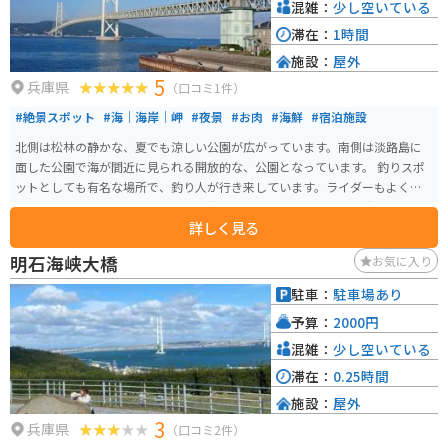
混雑：
少し空いている
滞在：
1時間
施設：
屋外
5
兵庫県
（口コミ1件）
#絶景スポット
#海｜海岸｜岬
#夜景
#お肉
#海鮮
#宿泊施設
北側は松林の静かな、夏でも涼しい公園が広がっています。南側は淡路島に
面した公園で海が間近に見られる開放的な、公園となっています。 釣りスポ
ットとしても有名な場所で、釣り人が行き来しています。ライダーもよく停
まっています。ホテルもあります。 少し行くと開眼もあり夏場は海開きもし
詳しく見る
ています。時折テントで寝泊まりしている人も。明石海峡大橋を真下から見
上げることもできます。
明石海峡大橋
お気に入り
駐車：
駐車場あり
予算：
2000円
混雑：
少し空いている
滞在：
0.25時間
施設：
屋外
3
兵庫県
（口コミ2件）