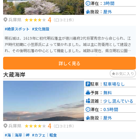
滞在：
3時間
施設：
屋外
4
兵庫県
（口コミ1件）
#絶景スポット
#文化施設
明石城は、1619年に初代明石藩主が徳川幕府2代将軍秀忠から命じられ、江
戸時代初期に小笠原氏によって築かれました。城は主に防衛用として建設さ
れ、その後明石藩の中心として機能しました。城跡は現在、県立明石公園の
一部となっており、公園内には城の石垣や堀、そして重要文化財に指定され
詳しく見る
ている巽櫓（たつみやぐら）と坤櫓（ひつじさるやぐら）が保存されていま
す。これらの櫓は日本に12基しか現存していない三重櫓のうちのふたつで、
大蔵海岸
お気に入り
とても貴重なものとなっています。2004年には城跡（明石公園の一部）が国
の史跡に指定され、2006年には、日本城郭協会による「日本100名城」に選
駐車：
駐車場なし
定されました。
予算：
無料
混雑：
少し混んでいる
滞在：
0.5時間
施設：
屋外
4
兵庫県
（口コミ1件）
#海｜海岸｜岬
#カフェ｜軽食