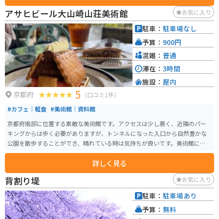
セスは阪急京都線「水無瀬駅」から徒歩約800メートル、またはJR東海道線
アサヒビール大山崎山荘美術館
お気に入り
「島本駅」「山崎駅」からそれぞれ約1kmの距離にあります。
駐車：
駐車場なし
予算：
900円
混雑：
普通
滞在：
3時間
施設：
屋内
5
京都府
（口コミ1件）
#カフェ｜軽食
#美術館｜資料館
京都府南部に位置する素敵な美術館です。アクセスは少し悪く、近隣のパー
キングからは歩く必要がありますが、トンネルになった入口から自然豊かな
公園を散歩することができ、晴れている時は気持ちが良いです。美術館にはカ
フェもあり、テラス席で山の景色を楽しむことができます。
詳しく見る
背割り堤
お気に入り
駐車：
駐車場あり
予算：
無料