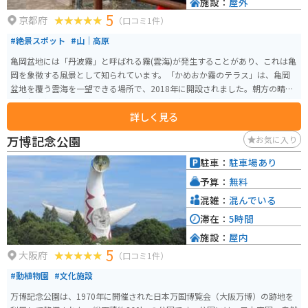
施設：
屋外
5
京都府
（口コミ1件）
#絶景スポット
#山｜高原
亀岡盆地には「丹波霧」と呼ばれる霧(雲海)が発生することがあり、これは亀
岡を象徴する風景として知られています。「かめおか霧のテラス」は、亀岡
盆地を覆う雲海を一望できる場所で、2018年に開設されました。朝方の晴れ
た早朝に望む風景は特に素晴らしいです。公式サイトも作られており、霧が
詳しく見る
かった絶景を見やすいタイミングなども掲載されています。 亀岡ICから約10
分で到着します。少し幅の狭い山道を登る必要がありますが、周辺にはゴル
万博記念公園
お気に入り
フ場もあったり、配達業の方も利用する道なので、比較的安心して絶景を楽
しめます。
駐車：
駐車場あり
予算：
無料
混雑：
混んでいる
滞在：
5時間
施設：
屋内
5
大阪府
（口コミ1件）
#動植物園
#文化施設
万博記念公園は、1970年に開催された日本万国博覧会（大阪万博）の跡地を