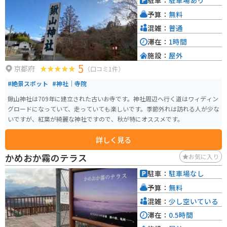
駐車：
駐車場あり
予算：
無料
混雑：
普通
滞在：
1時間
施設：
屋外
5
京都府
（口コミ1件）
#絶景スポット
#神社｜寺院
鍬山神社は709年に建立された古いお寺です。神社周辺へ行く道はワィディン
グロードになっていて、走っていても楽しいです。季節外れは訪れる人が少な
いですが、紅葉が綺麗な神社ですので、秋が特にオススメです。
詳しく見る
かめおか霧のテラス
お気に入り
駐車：
駐車場なし
予算：
無料
混雑：
少し空いている
滞在：
0.5時間