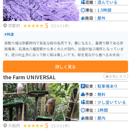
混雑：
混んでいる
滞在：
1.5時間
施設：
屋外
5
京都府
（口コミ1件）
#林道
背割り堤は京都府内で有名な桜の名所です。春になると、最寄り駅である京
阪電車、石清水八幡宮駅から多くの人が訪れ、出店が並ぶ場所となっていま
す。淀川の土手に沿って咲く桜は美しいです。桜を見ながら食べるお弁当は格
別です。また、サイクリングロードもあり、一年通じて人々が集まる場所と
詳しく見る
なっています。
the Farm UNIVERSAL
お気に入り
駐車：
駐車場あり
予算：
無料
混雑：
少し空いている
滞在：
1時間
施設：
屋内
5
大阪府
（口コミ1件）