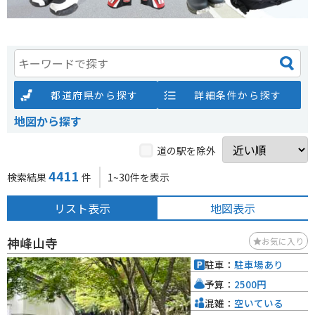
都道府県から探す
詳細条件から探す
地図から探す
道の駅を除外
4411
検索結果
件
1~30件を表示
リスト表示
地図表示
神峰山寺
お気に入り
駐車：
駐車場あり
予算：
2500円
混雑：
空いている