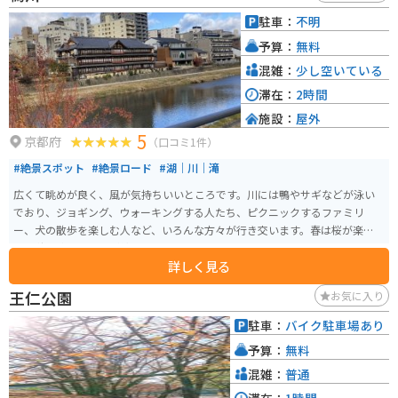
います。 8つのテーマ「かくれるにふれる」「いろ」「わざ」「すがた」「W
駐車：
不明
ONDER MOMENTS」「みずべ」「うごき」「つながり」は異なる世界を表現
予算：
無料
しています。
混雑：
少し空いている
滞在：
2時間
施設：
屋外
5
京都府
（口コミ1件）
#絶景スポット
#絶景ロード
#湖｜川｜滝
広くて眺めが良く、風が気持ちいいところです。川には鴨やサギなどが泳い
でおり、ジョギング、ウォーキングする人たち、ピクニックするファミリ
ー、犬の散歩を楽しむ人など、いろんな方々が行き交います。春は桜が楽し
め、秋は遠くの山々が綺麗に見えます。
詳しく見る
王仁公園
お気に入り
駐車：
バイク駐車場あり
予算：
無料
混雑：
普通