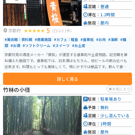
混雑：
普通
滞在：
1.2時間
施設：
屋内
5
京都府
（口コミ1件）
#美術館｜資料館
#商業施設
#カフェ｜軽食
#食事処
#お肉
#海鮮
#麺
類
#お酒
#ソフトクリーム
#スイーツ
#お土産
京都伏見の酒造メーカー「黄桜」が運営する食事処や土産物店、記念館を兼
ね備えた施設です。食事処では、日本酒はもちろん、地ビールの飲み比べも
出来ます。料理もとっても美味しくて、特にかす汁は絶品です。飲んで食べ
て、お土産も買える、伏見の酒蔵観光の際は、是非立ち寄ってみてくださ
詳しく見る
い。
竹林の小径
お気に入り
駐車：
駐車場あり
予算：
無料
混雑：
少し混んでいる
滞在：
1時間
施設：
屋外