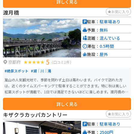
詳しく見る
渡月橋
お気に入り
駐車：
駐車場あり
予算：
無料
混雑：
混んでいる
滞在：
0.5時間
施設：
屋外
5
京都府
（口コミ1件）
#絶景スポット
#湖｜川｜滝
嵐山の人気観光地で、季節を問わず土日は賑わいます。バイクで訪れた方
は、近くのタイムズパーキングで駐車することができます。特に秋は美しい
紅葉スポットが満載で、1日では満足できないほどに楽しめます。渡月橋の近
隣には、天龍寺や宝厳院などの観光地もありますので、周辺のスポットも楽
詳しく見る
しんでいただけます。
キザクラカッパカントリー
お気に入り
駐車：
駐車場あり
予算：
2500円