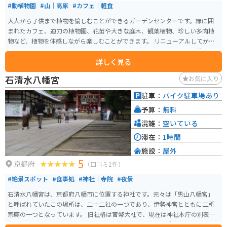
#動植物園
#山｜高原
#カフェ｜軽食
大人から子供まで植物を愉しむことができるガーデンセンターです。緑に囲
まれたカフェ、迫力の植物園、花苗や大きな庭木、観葉植物、珍しい多肉植
物など、植物を体感しながら楽しむことができます。 リニューアルしてから
豊富な植物をはじめ、ゆったりと寛げるカフェ、子供たちが楽しめる遊具、
詳しく見る
動物、いちご狩りなど、体験ができるガーデンセンターになっています。
石清水八幡宮
お気に入り
駐車：
バイク駐車場あり
予算：
無料
混雑：
空いている
滞在：
1時間
施設：
屋外
5
京都府
（口コミ1件）
#絶景スポット
#食事処
#神社｜寺院
#夜景
石清水八幡宮は、京都府八幡市に位置する神社です。元々は「男山八幡宮」
と呼ばれていたこの場所は、二十二社の一つであり、伊勢神宮とともに二所
宗廟の一つとなっています。 旧社格は官幣大社で、現在は神社本庁の別表神
社となっています。また、宇佐神宮・筥崎宮または鶴岡八幡宮とともに、日