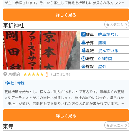
が主に参拝されます。そこから派生して発毛を祈願しに参拝される方も少な
くないようです。
詳しく見る
車折神社
お気に入り
駐車：
駐車場なし
予算：
無料
混雑：
混んでいる
滞在：
0.5時間
施設：
屋外
5
京都府
（口コミ1件）
#神社｜寺院
芸能祈願を始めとし、様々なご利益があることで有名です。毎年多くの芸能
人やアーティストがこの神社へ参拝します。神社の周りには朱色に塗られた
「玉垣」が並び、芸能神社でお祈りされた方のお名前が書かれています。そ
こから派生して、推しのコンサートの当選祈願をするファンの絵馬も多くみ
詳しく見る
られます。
東寺
お気に入り