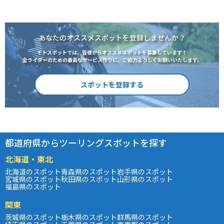
あなたのオススメスポットを登録しませんか？
モトスポットでは、皆様からオススメスポットを募集しています！
全ライダーのための最高なサービス作りに、ご協力よろしくお願いいたします。
スポットを登録する
都道府県からツーリングスポットを探す
北海道・東北
北海道のスポット
青森県のスポット
岩手県のスポット
宮城県のスポット
秋田県のスポット
山形県のスポット
福島県のスポット
関東
茨城県のスポット
栃木県のスポット
群馬県のスポット