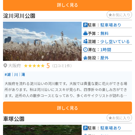
詳しく見る
本三大八幡宮の一つとされています。宮中の四方拝で遥拝されるこの神社
は、ツーリングやバイクで訪れた旅行者にも人気の場所です。
淀川河川公園
お気に入り
駐車：
駐車場あり
予算：
無料
混雑：
少し空いている
滞在：
1時間
施設：
屋外
5
大阪府
（口コミ1件）
#湖｜川｜滝
大阪府を流れる淀川沿いの河川敷です。大阪では貴重な夏に花火ができる場
所があります。秋は河川沿いにススキが見られ、四季折々の楽しみ方ができ
ます。近所の人の散歩コースとなっており、多くのサイクリストが訪れる自
然豊かな観光スポットです。
詳しく見る
車塚公園
お気に入り
駐車：
駐車場あり