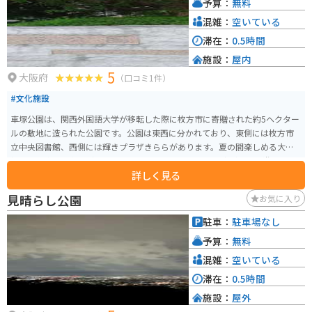
予算：
無料
混雑：
空いている
滞在：
0.5時間
施設：
屋内
5
大阪府
（口コミ1件）
#文化施設
車塚公園は、関西外国語大学が移転した際に枚方市に寄贈された約5ヘクター
ルの敷地に造られた公園です。公園は東西に分かれており、東側には枚方市
立中央図書館、西側には輝きプラザきららがあります。夏の間楽しめる大小
様々な噴水や壁泉などもあります。 さらに、カフェや健康づくりの遊具、ウ
詳しく見る
ォーキングコースなどが備えられており、公園内には「牧野車塚古墳」とい
う国の史跡も存在します。また、防災施設としても利用されているため、最
見晴らし公園
お気に入り
新の設備が整っています。 バイクも置きやすいです。防災施設なのでベンチ
やトイレも充実しており、カフェなどもあるので休憩としても丁度良い場所
駐車：
駐車場なし
です。
予算：
無料
混雑：
空いている
滞在：
0.5時間
施設：
屋外