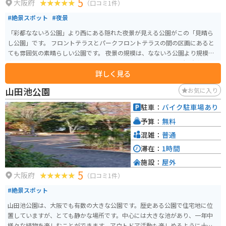
5
大阪府
（口コミ1件）
#絶景スポット
#夜景
「彩都なないろ公園」より西にある隠れた夜景が見える公園がこの「見晴ら
し公園」です。 フロントテラスとパークフロントテラスの間の区画にあると
ても雰囲気の素晴らしい公園です。 夜景の規模は、なないろ公園より規模が
劣りますが、こちらからも、あべのハルカスやエキスポシティの観覧車「レ
詳しく見る
ッドホースオオサカホイール」のライトアップも見ることができます。 ただ
住宅街の中にあるので深夜の訪問はしないことと、もちろん静かに夜景観賞
山田池公園
お気に入り
しましょう。 雰囲気は大阪府の郊外夜景スポットでもトップクラスに間違い
ありません。
駐車：
バイク駐車場あり
予算：
無料
混雑：
普通
滞在：
1時間
施設：
屋外
5
大阪府
（口コミ1件）
#絶景スポット
山田池公園は、大阪でも有数の大きな公園です。歴史ある公園で住宅地に位
置していますが、とても静かな場所です。中心には大きな池があり、一年中
様々な植物を楽しむことができます。アウトドア活動も楽しめるように十分