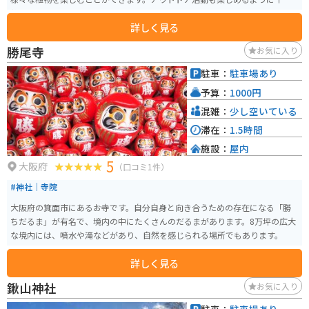
整備されています。
詳しく見る
勝尾寺
お気に入り
駐車：
駐車場あり
予算：
1000円
混雑：
少し空いている
滞在：
1.5時間
施設：
屋内
5
大阪府
（口コミ1件）
#神社｜寺院
大阪府の箕面市にあるお寺です。自分自身と向き合うための存在になる「勝
ちだるま」が有名で、境内の中にたくさんのだるまがあります。8万坪の広大
な境内には、噴水や滝などがあり、自然を感じられる場所でもあります。
詳しく見る
鍬山神社
お気に入り