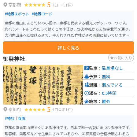
5
京都府
（口コミ1件）
#絶景スポット
#絶景ロード
京都の嵐山にある竹林の小径は、京都を代表する観光スポットの一つです。
約400メートルにわたって続くこの小径は、野宮神社から天龍寺北門を通り、
大河内山荘へと抜ける道で、手入れされた竹林が道の両脇に続いています。
平安時代には貴族の別荘地だったと言われており、晴れた日には木漏れ日が
詳しく見る
心地よく、また太陽のない日は昼でも薄暗くなることがあります。 竹林の小
径は、その美しい光景がテレビや写真でよく紹介され、国内外から多くの観
御髪神社
お気に入り
光客が訪れます。春には新緑、夏には青々と茂る竹の葉、秋には風情あふれ
る黄金色、冬には雪景色と、四季折々の美しさを楽しむことができます。 バ
駐車：
駐車場なし
イクで走行することも可能ですが、非常に混雑するので走行したりバイクを
予算：
無料
止めて写真を撮りたい場合は、早朝に行くことをオススメします。
混雑：
混んでいる
滞在：
0.5時間
施設：
屋外
5
京都府
（口コミ1件）
#神社｜寺院
京都の嵐電嵐山駅すぐにある神社です。日本で唯一の髪にまつわる神社です。
理容師、美容師などを生業にされている方や、国家資格の合格祈願される方