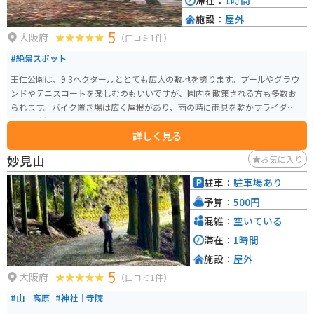
滞在：
1時間
施設：
屋外
5
大阪府
（口コミ1件）
#絶景スポット
王仁公園は、9.3ヘクタールととても広大の敷地を誇ります。プールやグラウ
ンドやテニスコートを楽しむのもいいですが、園内を散策される方も多数お
られます。バイク置き場は広く屋根があり、雨の時に雨具を乾かすライダー
が多く出没します。
詳しく見る
妙見山
お気に入り
駐車：
駐車場あり
予算：
500円
混雑：
空いている
滞在：
1時間
施設：
屋外
5
大阪府
（口コミ1件）
#山｜高原
#神社｜寺院