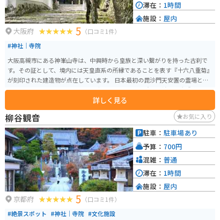
滞在：
1時間
施設：
屋内
5
大阪府
（口コミ1件）
#神社｜寺院
大阪高槻市にある神峯山寺は、中興時から皇族と深い繋がりを持った古刹で
す。その証として、境内には天皇直系の所縁であることを表す『十六八重菊』
が刻印された建造物が点在しています。 日本最初の毘沙門天安置の霊場とし
ても知られ、1300年以上の歴史を持つ古刹です。厄除け毘沙門不動護摩行、
詳しく見る
山岳修験者、紅葉や新緑、初詣の名所としても有名です。また、魔除けのお
札、元三大師の手刷りがあります。
柳谷観音
お気に入り
駐車：
駐車場あり
予算：
700円
混雑：
普通
滞在：
1時間
施設：
屋内
5
京都府
（口コミ1件）
#絶景スポット
#神社｜寺院
#文化施設