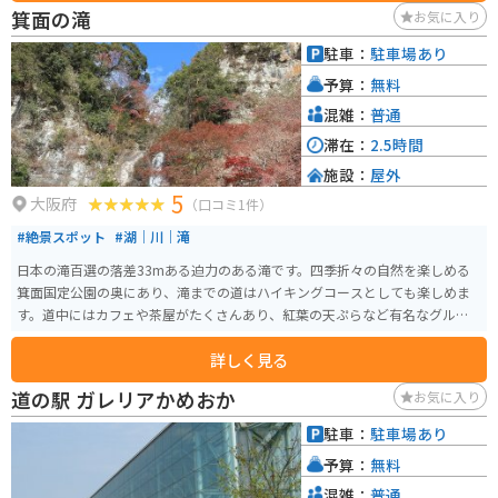
箕面の滝
お気に入り
駐車：
駐車場あり
予算：
無料
混雑：
普通
滞在：
2.5時間
施設：
屋外
5
大阪府
（口コミ1件）
#絶景スポット
#湖｜川｜滝
日本の滝百選の落差33mある迫力のある滝です。四季折々の自然を楽しめる
箕面国定公園の奥にあり、滝までの道はハイキングコースとしても楽しめま
す。道中にはカフェや茶屋がたくさんあり、紅葉の天ぷらなど有名なグルメ
もたくさんあります。
詳しく見る
道の駅 ガレリアかめおか
お気に入り
駐車：
駐車場あり
予算：
無料
混雑：
普通