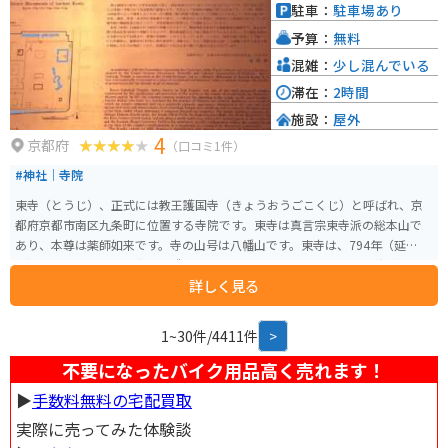
駐車：
駐車場あり
予算：
無料
混雑：
少し混んでいる
滞在：
2時間
施設：
屋外
4
京都府
（口コミ1件）
#神社｜寺院
東寺（とうじ）、正式には教王護国寺（きょうおうごこくじ）と呼ばれ、京
都府京都市南区九条町に位置する寺院です。東寺は真言宗東寺派の総本山で
あり、本尊は薬師如来です。寺の山号は八幡山です。東寺は、794年（延暦13
年）に創建され、平安京の鎮護として建立されました。その後、空海（弘法
詳しく見る
大師）によって真言宗の道場として発展しました。 東寺は、1994年にユネス
コの世界遺産に登録された「古都京都の文化財」の一部です。特に有名なの
は、高さ約55メートルの五重塔で、これは京都市内からも望むことができ、
1~30件/4411件
>
京都のシンボルの一つとされています。五重塔は日本で最も高い木造塔の一
つであり、春の桜や秋の紅葉の季節には多くの観光客で賑わいます。 東寺に
不要になったバイク用品高く売れます！
は、国宝や重要文化財を含む多くの貴重な文化財が保存されており、その中
▶︎
手数料無料の宅配買取
には空海が持ち帰ったとされる仏像や経典などがあります。また、毎月21日
には弘法市（こうぼういち）と呼ばれる市が開かれ、食料品から雑貨や衣服
実際に売ってみた体験談
まで、数多くの露店が出店します。