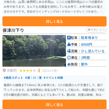
大阪の北、山深い能勢町にある妙見山。ここには能勢妙見山という日蓮宗の
お寺があります。なんでも北極星を信仰しているお寺で、お寺の紋はお星さ
まのカタチです。攻めのワインディングロードのルートがいくつかあり、ワ
クワクすること間違いなしです。山上までいくと、京都、大阪、神戸市の
詳しく見る
山々まで見渡せ絶景が堪能できます。
保津川下り
お気に入り
駐車：
駐車場あり
予算：
6000円
混雑：
少し混んでいる
滞在：
2時間
施設：
屋外
4
京都府
（口コミ1件）
#絶景スポット
#湖｜川｜滝
#イベント体験
亀岡から嵯峨まで16kmに及ぶ保津川を、3人の船頭さんが手漕ぎして、船で
下っていきます。近年世界的に有名な舟下りとして知られ、年間を通じて約3
0万の観光客が訪れ、外国人もとても多いです。春は桜、初夏は新緑、秋は紅
葉と、四季それぞれの自然美とスリルを満喫できるアクティビティです。
詳しく見る