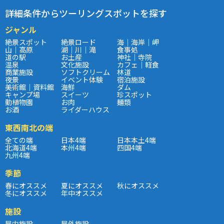
詳細条件からツーリングスポットを探す
ジャンル
絶景スポット
絶景ロード
海｜海岸｜岬
山｜高原
湖｜川｜滝
食事処
道の駅
お土産
神社｜寺院
温泉
文化施設
カフェ｜軽食
商業施設
ソフトクリーム
林道
夜景
イベント体験
宿泊施設
美術館｜資料館
海鮮
ダム
キャンプ場
スイーツ
珍スポット
動植物園
お肉
麺類
お酒
ライダーハウス
東西南北の端
全ての端
日本4端
日本本土4端
北海道4端
本州4端
四国4端
九州4端
季節
春にオススメ
夏にオススメ
秋にオススメ
冬にオススメ
年中オススメ
施設
屋内施設
屋外施設