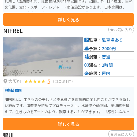
利用して整備された、総面積約260haの公園です。公園には、日本庭園、自然
文化園、文化・スポーツ・レジャー・宿泊施設があります。 日本庭園は、万
博開催時に日本政府の出展施設であり、「国立民族学博物館」もあります。
詳しく見る
自然文化園は、博覧会のシンボル「太陽の塔」を中心に、森から里山までの
自然風景、平野でのイベントやお祭りが催されています。
NIFREL
お気に入り
駐車：
駐車場あり
予算：
2000円
混雑：
普通
滞在：
2時間
施設：
屋内
5
大阪府
（口コミ1件）
#動植物園
NIFRELは、生きものの美しさと不思議さを直感的に楽しむことができる新し
い施設です。海遊館が初めてプロデュースし、水族館や動物園、美術館を超
えて、生きものをアートのように観察することができます。 「感性にふれ
る」をコンセプトとして、地球が育む多様な生き物と個性を造形物、空間、
詳しく見る
照明、映像、音楽と融合する「インスタレーション」を使って表現し、子ど
もから大人までの感性を刺激し心を豊かにします。 ミュージアムは「感性に
鴨川
お気に入り
ふれる」をテーマに、水生生物や陸生生物などをテーマに分けて展示されて