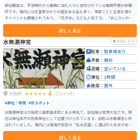
柳谷観音は、平安時代から眼病に悩む人々に信仰されている眼病平癒の祈願
所です。境内には天皇家ゆかりの歴史ある品も多く、季節ごとに五感を満た
すイベントも開催されており、「花手水」なども人気です。 「あじさいのみ
ち」と呼ばれる参道も整備され、紫陽花や紅葉が見事な名所でもあります。
詳しく見る
また、毎月17日には十一面千手眼観音がご開帳され、多くの人で賑わいま
す。この祈願所は独鈷水という眼病平癒のご利益がある霊水によっても知ら
水無瀬神宮
お気に入り
れています。
駐車：
駐車場あり
予算：
無料
混雑：
空いている
滞在：
1時間
施設：
屋外
4
大阪府
（口コミ1件）
#神社｜寺院
#珍スポット
水無瀬神宮は大阪府三島郡島本町にある神社で、旧社格は官幣大社です。現
在は神社本庁の別表神社として位置づけられています。旧称は水無瀬宮と呼
ばれていました。境内には環境庁認定の「名水百選」に選ばれた名水があ
り、多くの参拝者が訪れます。 水無瀬神宮は、天王山の麓、北摂の住宅街の
詳しく見る
中に鎮守の杜として存在しており、自然豊かな環境に囲まれています。アク