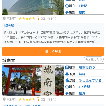
滞在：
1時間
施設：
屋内
5
京都府
（口コミ1件）
#道の駅
道の駅 ガレリアかめおかは、京都府亀岡市にある道の駅です。 国道9号線沿
いに位置し、京都市内から車で約1時間、大阪市内からも約1時間半とアクセ
スも良好です。 地元亀岡の新鮮な野菜や特産品を販売する農産物直売所、地
元食材を使った料理が楽しめるレストラン、お土産コーナーなどがあります。
詳しく見る
特に、丹波栗や松茸など、季節の食材を使った料理やスイーツはおすすめで
す。 ツーリングの休憩場所としても人気があり、バイクスタンドも設置され
城南宮
お気に入り
ています。 周辺には、湯の花温泉やるり渓など、観光スポットも点在してい
ます。 【おすすめポイント】 * 亀岡市内や近隣地域の特産品が購入できる *
駐車：
駐車場あり
新鮮な地元野菜が購入できる * バイクスタンドがあるので、ツーリングの休
予算：
無料
憩に最適 * レストランでは地元食材を使った料理が楽しめる 【周辺情報】 *
湯の花温泉 * るり渓 【その他】 * 住所：京都府亀岡市曽我部町北条大谷1-1 *
混雑：
少し混んでいる
電話番号：0771-22-0690 * 駐車場：大型車12台、普通車70台 * 休館日：年中
滞在：
1.5時間
無休
施設：
屋外
5
京都府
（口コミ1件）