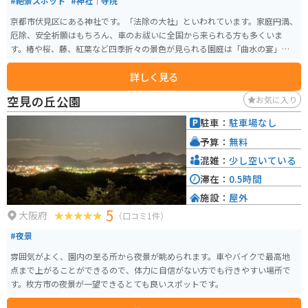
#絶景スポット
#神社｜寺院
京都市伏見区にある神社です。「法除の大社」といわれています。家庭円満、
厄除、安全祈願はもちろん、車のお祓いに全国から来られる方も多くいま
す。椿や桜、藤、紅葉など四季折々の景色が見られる園庭は「曲水の宴」が
行われる神苑です。中でも枝垂れ梅が有名です。
詳しく見る
空見の丘公園
お気に入り
駐車：
駐車場なし
予算：
無料
混雑：
少し空いている
滞在：
0.5時間
施設：
屋外
5
大阪府
（口コミ1件）
#夜景
雰囲気がよく、園内の至る所から夜景が眺められます。車やバイクで最高地
点まで上がることができるので、体力に自信がない方でも行きやすい場所で
す。枚方市の夜景が一望できるとても良いスポットです。