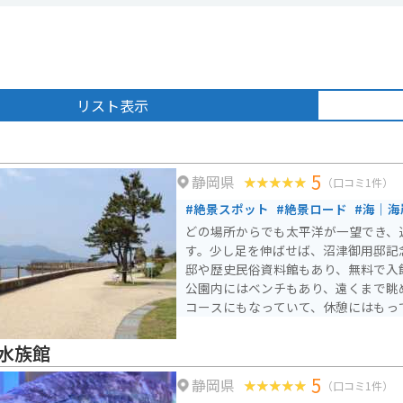
リスト表示
5
静岡県
（口コミ1件）
#絶景スポット
#絶景ロード
#海｜海
どの場所からでも太平洋が一望でき、
す。少し足を伸ばせば、沼津御用邸記
邸や歴史民俗資料館もあり、無料で入
公園内にはベンチもあり、遠くまで眺
コースにもなっていて、休憩にはもっ
水族館
5
静岡県
（口コミ1件）