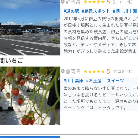
5
静岡県
（口コミ1件）
#道の駅
#絶景スポット
#湖｜川｜滝
2017年5月に伊豆の旅行の出発点と
が目指す場所として生まれた伊豆半島
の食材を集めた飲食店、伊豆の魅力を
情報を発信する案内所、さらに新しい
設など、テレビやメディア、そして本
魅力」がぎっしり詰まった施設が集ま
間いちご
5
静岡県
（口コミ1件）
#山｜高原
#お土産
#スイーツ
雪のあまり降らない中伊豆にあり、三
味しい中を抜けるとビニールハウスが
とした場所でもあります。温泉もあり
ツーリングには、ピッタリです。