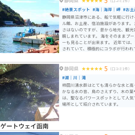
5
静岡県
（口コミ1件）
#絶景スポット
#海｜海岸｜岬
#お土
静岡県沼津市にある、船で気軽に行け
ル館、お土産、宿泊施設があります。
さはないのですが、昔から地元、観光
親しまれています。 海をそのままプ
ーも見ることが出来ます。 近年では
されていて、積極的にコラボが行われ
5
静岡県
（口コミ1件）
#湖｜川｜滝
柿田川湧水群はとても清らかな水と高
かなる水の音、鳥のさえずり、木の葉
は、聖なるパワースポットとして人気
場所として紹介されています。
豆ゲートウェイ函南