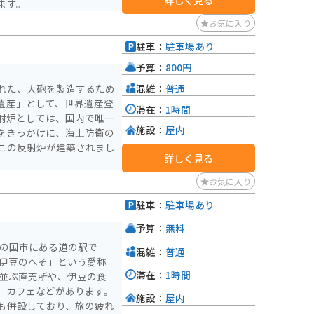
ます。
お気に入り
駐車：
駐車場あり
予算：
800円
混雑：
普通
れた、大砲を製造するため
遺産」として、世界遺産登
滞在：
1時間
射炉としては、国内で唯一
施設：
屋内
をきっかけに、海上防衛の
この反射炉が建築されまし
詳しく見る
お気に入り
駐車：
駐車場あり
予算：
無料
豆の国市にある道の駅で
混雑：
普通
滞在：
1時間
が並ぶ直売所や、伊豆の食
、カフェなどがあります。
施設：
屋内
も併設しており、旅の疲れ