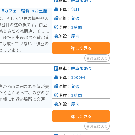
駐車：
駐車場あり
予算：
無料
#カフェ｜軽食
#お土産
混雑：
普通
して、そして伊豆の情報や人
8番目の道の駅です。伊豆
滞在：
1時間
感じさせる物販店、そして
施設：
屋内
可能性を生み出せる貸出施
にも載っていない「伊豆の
詳しく見る
っています。
お気に入り
駐車：
駐車場あり
予算：
1500円
混雑：
普通
島から山に囲まれ空気が美
たくさんあって、のびのび
滞在：
1時間
箱根にも近い場所で交通、
施設：
屋内
詳しく見る
お気に入り