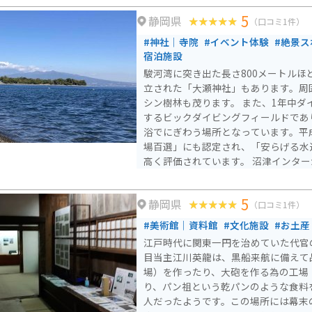
5
静岡県
（口コミ1件）
#神社｜寺院
#イベント体験
#絶景ス
宿泊施設
駿河湾に突き出た長さ800メートルほど
立された「大瀬神社」もあります。周
シン樹林も茂ります。 また、1年中ダ
するビックダイビングフィールドであ
浴でにぎわう場所となっています。平
場百選」にも認定され、「安らげる水
高く評価されています。 沼津インター
にあります。ツーリングバイクで訪れ
景色を堪能できます。
5
静岡県
（口コミ1件）
#美術館｜資料館
#文化施設
#お土産
江戸時代に関東一円を治めていた代官
目当主江川英龍は、黒船来航に備えて
場）を作ったり、大砲を作る為の工場
り、パン祖という乾パンのような食料
人だったようです。この場所には幕末