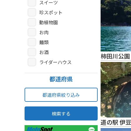
スイーツ
珍スポット
動植物園
お肉
麺類
お酒
柿田川公園
ライダーハウス
都道府県
都道府県絞り込み
検索する
道の駅 伊