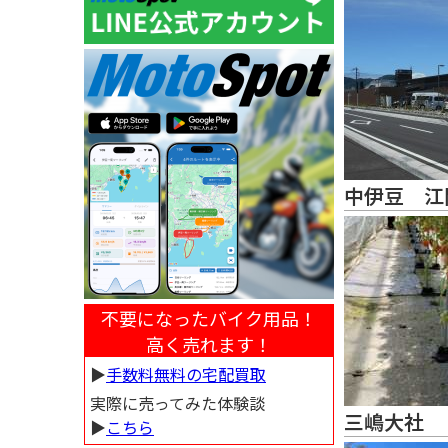
中伊豆 江
不要になったバイク用品！
高く売れます！
▶︎
手数料無料の宅配買取
実際に売ってみた体験談
三嶋大社
▶︎
こちら