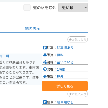
道の駅を除外
地図表示
お気に入り
駐車：
駐車場あり
予算：
無料
岸｜岬
混雑：
空いている
近くには展望台もありま
念公園もあります。東附属
滞在：
1時間
館することができます。
施設：
屋外
めることが出来ます。散歩
てこいの場所です。
詳しく見る
お気に入り
駐車：
駐車場なし