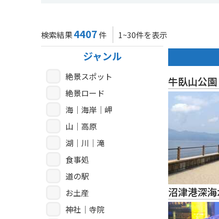
4407
検索結果
件
1~30件を表示
ジャンル
絶景スポット
牛臥山公園
絶景ロード
海｜海岸｜岬
山｜高原
湖｜川｜滝
食事処
道の駅
沼津港深海
お土産
神社｜寺院