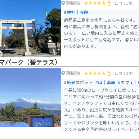
5
静岡県
（口コミ1件）
#神社｜寺院
静岡県三島市大宮町にある神社です。
朝が挙兵に際し祈願をよせ、緒戦に勝
います。 広い境内に入ると歴史を感
ースポットとしても有名です。 春に
応えがあります。
マパーク（碧テラス）
5
静岡県
（口コミ2件）
#絶景スポット
#山｜高原
#カフェ｜
全長1,800mのロープウェイに乗って
エリアに向かって約7分間の空中散歩
す。ベンチやソファで自由にくつろげ
ス』があり、山頂に広がる絶景のオー
手に、富士山や三島、沼津などの街並
フードやドリンクを味わいながら、ふ
スできる完全予約制のプライベートラ
る足湯など見どころがたくさんありま