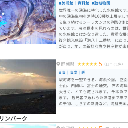
#美術館｜資料館
#動植物園
世界唯一の深海に特化した水族館です
中の深海生物を常時100種以上展示しています。 3
ら生き続けるシーラカンスの剥製3体
ています。冷凍標本を見れるのは、世
の水族館とはかなり違った、貴重な展
複合観光施設「港八十三番地」にあり
があり、地元の新鮮な魚や特産物が楽
5
静岡県
（口コミ1件）
#海｜海岸｜岬
駿河湾を一望できる、海浜公園。 正
士山、西側は、富士の煙突。 石の海岸なので波の音が砂浜より
大きく、とても癒されます。 千本浜では、バーベキューもでき
ます。 観光客で賑わう沼津港まで車で５分。 お刺身から、アジ
の干物、しらすの刺身など、海鮮天国
リンパーク