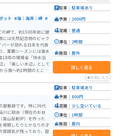
駐車：
駐車場あり
ポット
#海｜海岸｜岬
#
予算：
2000円
混雑：
普通
の岬で、約1500年前に建
囲には天然記念物のビャク
滞在：
2時間
イバーが訪れる日本を代表
り、夏期シーズンには海水
施設：
屋外
成18年の環境省「快水浴
辺」「美しい水辺」として
詳しく見る
から南へ約1時間のところ
る方には、大瀬崎の美しい
お気に入り
駐車：
駐車場あり
予算：
800円
混雑：
少し空いている
の屋敷跡です。特に36代
品川に砲台（現在のお台
滞在：
1時間
（韮山反射炉）を作った
施設：
屋内
を発明したりとかなりの才
の雰囲気が残っており、歴
詳しく見る