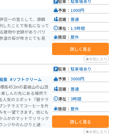
駐車：
駐車場あり
予算：
1000円
混雑：
普通
 伊豆一の宮として、源頼
利したことで有名になって
滞在：
1.5時間
じる建物や史跡がありパワ
施設：
屋外
は参道の桜が咲きとても見
詳しく見る
お気に入り
駐車：
駐車場あり
予算：
3000円
軽食
#ソフトクリーム
、標高452mの葛城山の山頂
混雑：
普通
を楽しんだ先にある場所で
滞在：
3時間
る人気のスポット『碧テラ
プンテラスでコーヒーを片
施設：
屋外
みを一望できます。他にも
かふかのマットでリラック
詳しく見る
ウンジやのんびりと過ごせ
す。
お気に入り