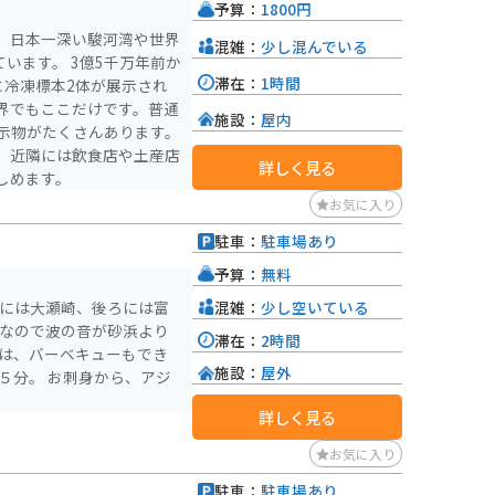
予算：
1800円
。日本一深い駿河湾や世界
混雑：
少し混んでいる
億5千万年前か
滞在：
1時間
と冷凍標本2体が展示され
界でもここだけです。普通
施設：
屋内
示物がたくさんあります。
、近隣には飲食店や土産店
詳しく見る
しめます。
お気に入り
駐車：
駐車場あり
予算：
無料
混雑：
少し空いている
面には大瀬崎、後ろには富
滞在：
2時間
施設：
屋外
。
詳しく見る
お気に入り
駐車：
駐車場あり