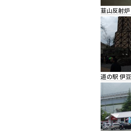
韮山反射炉
道の駅 伊