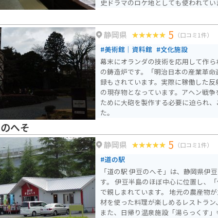
史ドラマのロケ地としても使われてい
5
静岡県
（口コミ1件）
#美術館｜資料館
#文化施設
幕末にオランダの技術を応用して作ら
の鋳造炉です。「明治日本の産業革命
録もされています。実際に稼働した反
の現存物となっています。アヘン戦争
ために大砲を製作する必要に迫られ、
た。
豆のへそ
5
静岡県
（口コミ1件）
#道の駅
「道の駅 伊豆のへそ」は、静岡県伊
す。 伊豆半島のほぼ中心に位置し、「伊豆のへそ」という愛称
で親しまれています。 地元の農産物
材を使った料理が楽しめるレストラン
また、日帰り温泉施設「湯らっくす」