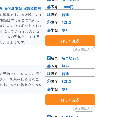
予算：
3000円
産
#宿泊施設
#動植物園
混雑：
普通
る離島です。水族館、カエ
 施設自体はそこまで新し
滞在：
5時間
客に人気のスポットとして
施設：
屋外
ールにしているイルカショ
、アニメの聖地として注目
詳しく見る
ているようです。
お気に入り
駐車：
駐車場あり
予算：
無料
混雑：
普通
く評価されています。清ら
や大地を踏みしめる感覚
滞在：
1時間
です。本当は教えたくない
施設：
屋外
詳しく見る
お気に入り