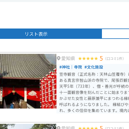
リスト表示
5
愛知県
（口コミ1件）
#神社｜寺院
#文化施設
笠寺観音（正式名称：天林山笠覆寺）
ある真言宗智山派の寺院で、尾張四観
天平5年（733年）、僧・善光が呼続
十一面観音像を刻んだことに始まりま
かぶせた女性と藤原兼平にまつわる縁
呼ばれるようになりました。 縁結びや厄除けのご利益で知ら
れ、多くの信仰を集めています。境内
塔、鎌倉時代の梵鐘などの歴史的建造
た、毎月6のつく日には「六の市」と
5
愛知県
賑わいの場ともなっています。本笠寺
（口コミ1件）