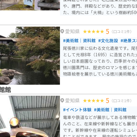
や、唐門、拝殿などがあり、歴史的な
た、境内には「大楠」という樹齢約50
威厳を感じられます。 毎年4月17日に行われる東照宮祭は、家康
の命日を記念する祭りで、かつては名
5
愛知県
列が行われていました。現在では、出
（口コミ1件）
け、学業成就、勝負運、金運、縁結び
#美術館｜資料館
#文化施設
#絶景ス
くの参拝者が訪れます。御朱印も有名
尾張徳川家に伝わる文化遺産です。尾
月16日/17日、11月8日にのみ頒布
として元禄8年（1695）に造営され
らしてくれると言われています。アク
しい日本庭園なっており、四季折々の
線丸の内駅から徒歩5分の場所にあり
徳川園黒門は、歴史のロマンを感じま
物語絵巻を展示している徳川美術館も
館館
5
愛知県
（口コミ1件）
#イベント体験
#美術館｜資料館
電車や鉄道などが展示してある博物館
んのこと、在来線や新幹線なども展示
です。新幹線や在来線の運転シミュレ
むことができます。 屋内の施設なの