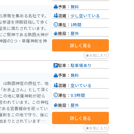
予算：
無料
混雑：
少し空いている
ら崇敬を集める名社です。
かな参道を拝殿目指して歩く
滞在：
1時間
空気に満たされています。
施設：
屋外
にご祭神である熱田大神が
神器の1つ・草薙神剣を神
詳しく見る
お気に入り
駐車：
駐車場あり
予算：
無料
）は熱田神宮の摂社で、地
混雑：
空いている
「お氷上さん」として深く
滞在：
0.5時間
言われています。この神社
施設：
屋外
である宮簀媛命を祀ってい
薙剣をこの地で守り、後に
詳しく見る
始まりとされています。
現在地に遷座しました。か
お気に入り
が、1382年の火災を受