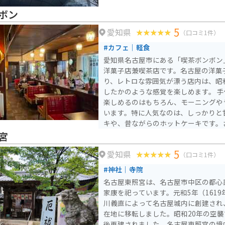
ボン
5
愛知県
（口コミ1件）
#カフェ｜軽食
愛知県名古屋市にある「喫茶ボンボン」
洋菓子店兼喫茶店です。名古屋の洋菓
り、レトロな雰囲気が漂う店内は、昭
したかのような感覚を楽しめます。 手作りのケーキや洋菓子が
楽しめるのはもちろん、モーニングや
います。特に人気なのは、しっかりと
キや、昔ながらのホットケーキです。
格で提供される「モーニングセット」
宮
ます。街中にありますが、大通りに面
5
愛知県
車やバイクでも問題ないです。
（口コミ1件）
#神社｜寺院
名古屋東照宮は、名古屋市中区の都心
家康を祀っています。元和5年（161
川義直によって名古屋城内に創建され、
在地に移転しました。昭和20年の空
後再建されました。名古屋東照宮の境