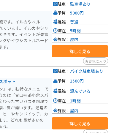
駐車：
駐車場あり
れています。
予算：
5000円
混雑：
普通
館です。イルカやベルー
れています。イルカやシャ
滞在：
5時間
できます。イベントが豊富
施設：
屋内
ングやイワシのトルネード
ます。
詳しく見る
お気に入り
駐車：
バイク駐車場あり
予算：
1500円
珍スポット
ン」は、独特なメニューで
混雑：
混んでいる
なのは「甘口抹茶小倉スパ
滞在：
1時間
変わった甘いパスタ料理で
雰囲気が漂います。通常の
施設：
屋内
ーヒーやサンドイッチ、カ
ます。どれも量が多いの
詳しく見る
ょう。