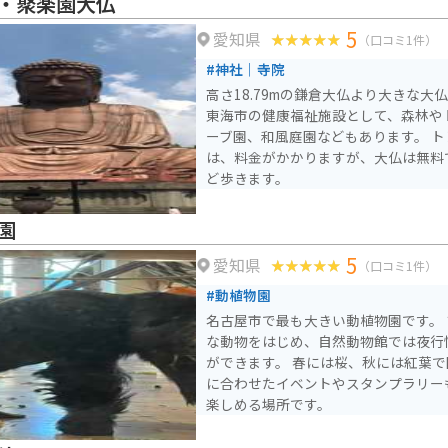
・聚楽園大仏
5
愛知県
（口コミ1件）
#神社｜寺院
高さ18.79mの鎌倉大仏より大きな
東海市の健康福祉施設として、森林や
ーブ園、和風庭園などもあります。 トレーニング室や温泉など
は、料金がかかりますが、大仏は無料
ど歩きます。
園
5
愛知県
（口コミ1件）
#動植物園
名古屋市で最も大きい動植物園です。
な動物をはじめ、自然動物館では夜行
ができます。 春には桜、秋には紅葉で園内が彩られます。季節
に合わせたイベントやスタンプラリー
楽しめる場所です。