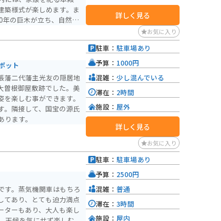
建築様式が楽しめます。ま
詳しく見る
0年の巨木が立ち、自然の
お気に入り
古屋祭りと呼ばれ、山車行
駐車：
駐車場あり
世開運、商売繁盛、厄除
の御利益があるとされ、多
予算：
1000円
ポット
で特にお正月8日までと4
混雑：
少し混んでいる
張藩二代藩主光友の隠居地
する御朱印は最高の運をもた
た大曽根御屋敷跡でした。美
滞在：
2時間
セスも良好で、地下鉄桜通
姿を楽しむ事ができます。
ます。
施設：
屋外
す。隣接して、国宝の源氏
あります。
詳しく見る
お気に入り
駐車：
駐車場あり
予算：
2500円
混雑：
普通
です。蒸気機関車はもちろ
してあり、とても迫力満点
滞在：
3時間
ーターもあり、大人も楽し
施設：
屋内
で、天候を気にせず楽しむ