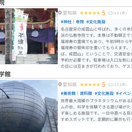
院
5
愛知県
（口コミ1件）
#神社｜寺院
#文化施設
名古屋栄の成田山と呼ばれ、多くの参
派の仏教寺院です。本尊は不動明王で
福禄寿の霊場でもあり、午前9時から午
福禄寿の御朱印を書いてもらえます。
ば、成田山」ということで、交通安全
予約が必要です。駐車場は入口左側に
の日には豆まきが行われており、ゲス
の著名人が来ます。3月、4月は桜が
学館
を通して美しい寺院です。
5
愛知県
（口コミ1件）
#美術館｜資料館
#文化施設
#イベン
世界最大規模のプラネタリウムがある
ムの他、科学を体験できる遊び場がた
ず楽しめる施設です。一日中遊べる見
すめスポットです。定期的に展示も行