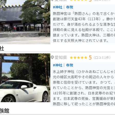
車場もあります。
#神社｜寺院
熱田神宮は「熱田さん」の名で古くか
創建は景行天皇43年（113年）。静
だけで、身が清められるような清浄な
拝殿の奥に見える社殿が本殿で、ここ
鎮まっています。熱田大神は、三種の
体とする天照大神とされています。
社
5
愛知県
（口コミ1件）
#神社｜寺院
氷上姉子神社（ひかみあねごじんじゃ
元の緑区大高町やその周辺の人々から
崇敬と信仰を受けています。 かつて、この地に草薙神剣が祀ら
れていたことから、熱田神宮の元宮と
は195年に創建され、日本武尊のお妃
ます。日本武尊の死後、宮簀媛命が草
熱田に移して祀ったことが熱田神宮の
仲哀天皇の時代に創祀され、690年に
族館
つては「火上の里」と呼ばれていました