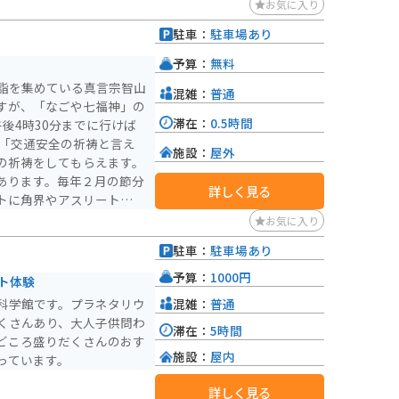
お気に入り
駐車：
駐車場あり
予算：
無料
詣を集めている真言宗智山
混雑：
普通
すが、「なごや七福神」の
滞在：
0.5時間
後4時30分までに行けば
 「交通安全の祈祷と言え
施設：
屋外
の祈祷をしてもらえます。
あります。毎年２月の節分
詳しく見る
トに角界やアスリートなど
見どころ、秋は紅葉と一年
お気に入り
駐車：
駐車場あり
予算：
1000円
ト体験
混雑：
普通
科学館です。プラネタリウ
くさんあり、大人子供問わ
滞在：
5時間
どころ盛りだくさんのおす
施設：
屋内
っています。
詳しく見る