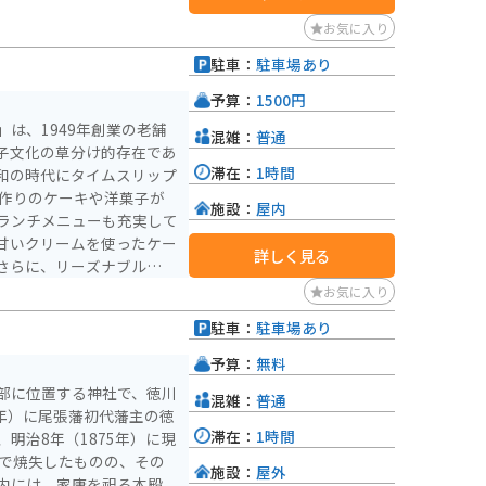
お気に入り
駐車：
駐車場あり
予算：
1500円
は、1949年創業の老舗
混雑：
普通
子文化の草分け的存在であ
滞在：
1時間
和の時代にタイムスリップ
施設：
屋内
ランチメニューも充実して
甘いクリームを使ったケー
詳しく見る
さらに、リーズナブルな価
も地元の人々に愛されてい
お気に入り
しており駐車場も広いので
駐車：
駐車場あり
予算：
無料
部に位置する神社で、徳川
混雑：
普通
9年）に尾張藩初代藩主の徳
滞在：
1時間
明治8年（1875年）に現
襲で焼失したものの、その
施設：
屋外
内には、家康を祀る本殿