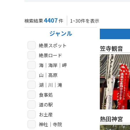
4407
検索結果
件
1~30件を表示
ジャンル
絶景スポット
笠寺観音
絶景ロード
海｜海岸｜岬
山｜高原
湖｜川｜滝
食事処
道の駅
お土産
熱田神宮
神社｜寺院