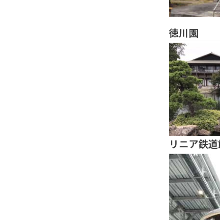
徳川園
リニア鉄道