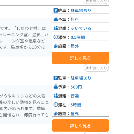
お気に入り
駐車：
駐車場あり
予算：
無料
混雑：
空いている
大仏です。「しあわせ村」は
トレーニング室、温泉、ハ
滞在：
0.5時間
施設：
屋外
です。駐車場から10分ほ
詳しく見る
お気に入り
駐車：
駐車場あり
予算：
500円
混雑：
普通
 ゾウやキリンなどの人気
性の珍しい動物を見ること
滞在：
5時間
施設：
屋外
も開催され、何度行っても
詳しく見る