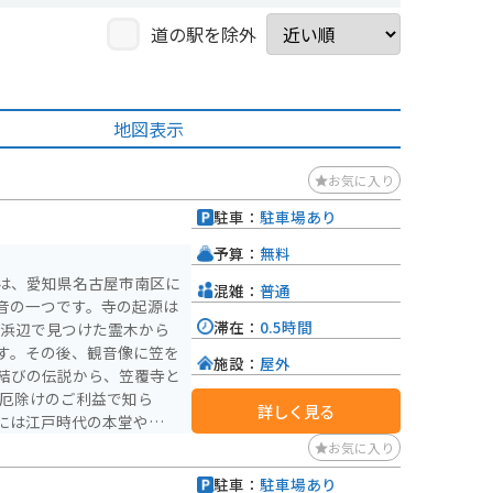
道の駅を除外
地図表示
お気に入り
駐車：
駐車場あり
予算：
無料
は、愛知県名古屋市南区に
混雑：
普通
音の一つです。寺の起源は
滞在：
0.5時間
の浜辺で見つけた霊木から
す。その後、観音像に笠を
施設：
屋外
結びの伝説から、笠覆寺と
詳しく見る
には江戸時代の本堂や多宝
物が現存しています。ま
お気に入り
いう市が開催され、地域の
駐車：
駐車場あり
駅から徒歩10分ほどで駐