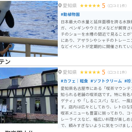
5
愛知県
けて「氷上」に改名しました。 6月の第4日曜には、熱田神宮に
（口コミ1件）
奉納する米を作る「御田植祭」が行わ
#動植物園
日本最大の水量と延床面積を誇る水族
ガ、ペンギンやウミガメなどが飼育さ
チのショーを水槽の間近で見ることが
にあり、アザラシやシャチのトレーニ
などイベントが定期的に開催されてい
テン
5
愛知県
（口コミ1件）
#カフェ｜軽食
#ソフトクリーム
#
愛知県名古屋市にある「喫茶マウンテ
知られる老舗の喫茶店です。特に有名
ゲティ」や「しるこスパ」など、一風
す。店内は広々としており、レトロな
喫茶メニューも豊富に揃っており、コ
レーライスなど、幅広い料理が楽しめ
で、頼みすぎないように気をつけまし