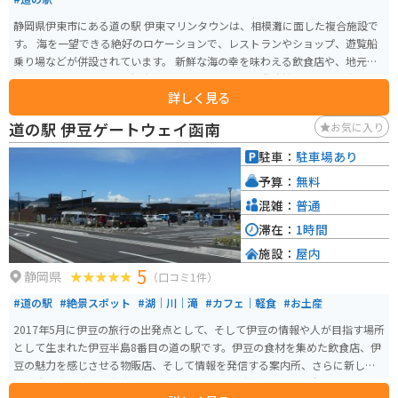
静岡県伊東市にある道の駅 伊東マリンタウンは、相模灘に面した複合施設で
す。 海を一望できる絶好のロケーションで、レストランやショップ、遊覧船
乗り場などが併設されています。 新鮮な海の幸を味わえる飲食店や、地元の
特産品を扱うショップは観光客に人気です。 また、遊覧船に乗れば、海上か
詳しく見る
ら伊東の街並みや伊豆大島などを眺めることができます。 バイクで訪れる場
合は、道の駅に隣接する無料駐車場が利用できます。 周辺には、城ヶ崎海岸
道の駅 伊豆ゲートウェイ函南
お気に入り
や大室山など、風光明媚な観光スポットも点在しており、ツーリングの拠点
としても最適です。 伊東マリンタウンは、海と山の幸を満喫できる、魅力的
駐車：
駐車場あり
な観光スポットと言えるでしょう。
予算：
無料
混雑：
普通
滞在：
1時間
施設：
屋内
5
静岡県
（口コミ1件）
#道の駅
#絶景スポット
#湖｜川｜滝
#カフェ｜軽食
#お土産
2017年5月に伊豆の旅行の出発点として、そして伊豆の情報や人が目指す場所
として生まれた伊豆半島8番目の道の駅です。伊豆の食材を集めた飲食店、伊
豆の魅力を感じさせる物販店、そして情報を発信する案内所、さらに新しい
可能性を生み出せる貸出施設など、テレビやメディア、そして本にも載ってい