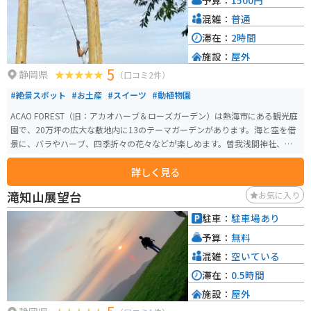
混雑：
普通
滞在：
2時間
施設：
屋外
5
静岡県
（口コミ2件）
#絶景スポット
#お土産
#スイーツ
#動植物園
ACAO FOREST（旧：アカオハーブ＆ローズガーデン）は熱海市にある観光庭
園で、20万坪の広大な敷地内に13のテーマガーデンがあります。海と空を借
景に、バラやハーブ、四季折々の花々などが楽しめます。曽我浅間神社、手
作り体験施設、カフェ、ショッピング施設などもあり、一日中楽しめます。
詳しく見る
特に5月上旬から6月中旬のバラのシーズンは必見です。また、「COEDA HOU
SE」という木造建築のカフェもあります。2015年に「優秀庭園賞」を受賞し
滝知山展望台
お気に入り
ています。
駐車：
駐車場あり
予算：
無料
混雑：
空いている
滞在：
0.5時間
施設：
屋外