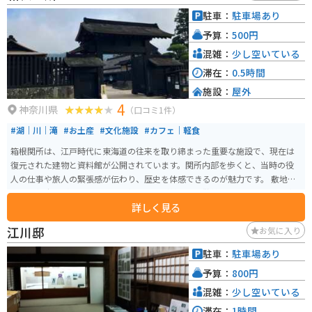
ィングロードが続くため、ツーリングスポットとしてもおすすめです。 【そ
駐車：
駐車場あり
の他情報】 * 住所: 神奈川県足柄下郡箱根町箱根峠1-4 * 電話番号: 0460-83-61
予算：
500円
22 * 営業時間: 9:00～17:00 (季節変動あり) * 定休日: 年中無休 (施設により異
なる場合あり)
混雑：
少し空いている
滞在：
0.5時間
施設：
屋外
4
神奈川県
（口コミ1件）
#湖｜川｜滝
#お土産
#文化施設
#カフェ｜軽食
箱根関所は、江戸時代に東海道の往来を取り締まった重要な施設で、現在は
復元された建物と資料館が公開されています。関所内部を歩くと、当時の役
人の仕事や旅人の緊張感が伝わり、歴史を体感できるのが魅力です。 敷地内
には展望広場があり、芦ノ湖を望む景色が美しく、散策スポットとしても楽
詳しく見る
しめます。周辺には駐車場があり、湖畔を走るルートはバイクとの相性も良
く、ツーリング中の立ち寄りにも最適。歴史と自然を同時に味わえる観光に
江川邸
お気に入り
おすすめの場所です。
駐車：
駐車場あり
予算：
800円
混雑：
少し空いている
滞在：
1時間