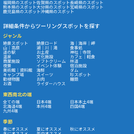
福岡県のスポット
佐賀県のスポット
長崎県のスポット
熊本県のスポット
大分県のスポット
宮崎県のスポット
鹿児島県のスポット
沖縄県のスポット
詳細条件からツーリングスポットを探す
ジャンル
絶景スポット
絶景ロード
海｜海岸｜岬
山｜高原
湖｜川｜滝
食事処
道の駅
お土産
神社｜寺院
温泉
文化施設
カフェ｜軽食
商業施設
ソフトクリーム
林道
夜景
イベント体験
宿泊施設
美術館｜資料館
海鮮
ダム
キャンプ場
スイーツ
珍スポット
動植物園
お肉
麺類
お酒
ライダーハウス
東西南北の端
全ての端
日本4端
日本本土4端
北海道4端
本州4端
四国4端
九州4端
季節
春にオススメ
夏にオススメ
秋にオススメ
冬にオススメ
年中オススメ