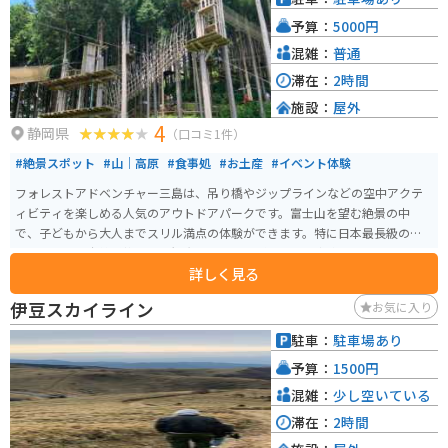
予算：
5000円
混雑：
普通
滞在：
2時間
施設：
屋外
4
静岡県
（口コミ1件）
#絶景スポット
#山｜高原
#食事処
#お土産
#イベント体験
フォレストアドベンチャー三島は、吊り橋やジップラインなどの空中アクテ
ィビティを楽しめる人気のアウトドアパークです。富士山を望む絶景の中
で、子どもから大人までスリル満点の体験ができます。特に日本最長級のジ
ップラインは爽快感抜群で、観光とアクティビティを両方楽しみたい人にお
詳しく見る
すすめのスポットです。
伊豆スカイライン
お気に入り
駐車：
駐車場あり
予算：
1500円
混雑：
少し空いている
滞在：
2時間