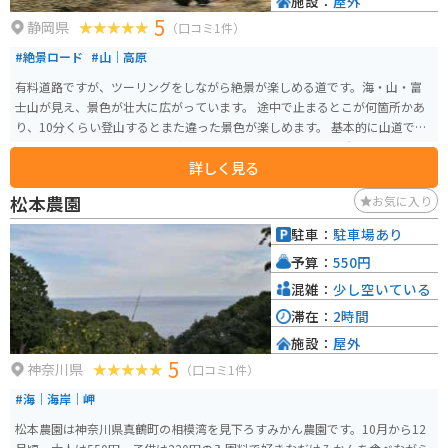
施設：
屋外
5
静岡県
（口コミ1件）
#絶景ロード
#山｜高原
有料道路ですが、ツーリングをしながら絶景が楽しめる道です。海・山・富
士山が見え、景色が壮大に広がっています。 途中で止まるとこが何箇所かあ
り、10分くらい登山するとまた違った景色が楽しめます。 基本的に山道です
が、開けてくるといい景色が続く道で富士山が一望できる場所が多くていい
詳しく見る
道です。温泉もあり寄り道もできます。
松本農園
お気に入り
駐車：
駐車場あり
予算：
550円
混雑：
少し空いている
滞在：
2時間
施設：
屋外
5
神奈川県
（口コミ1件）
#海｜海岸｜岬
松本農園は神奈川県真鶴町の相模湾を見下ろすみかん農園です。10月から12