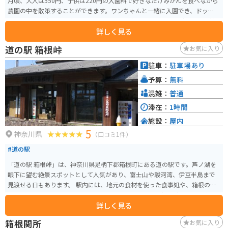
月頃、大人は550円、子供は220円の入園料で好きなだけみかんを食べながら
農園の中を散策することができます。ワンちゃんと一緒に入園でき、ドッグラ
ンもあるので犬連れの方にもおすすめです。海を一望できる場所もあり、甘
詳しく見る
くておいしいみかんを食べながらとてもリフレッシュできます。
道の駅 箱根峠
お気に入り
駐車：
駐車場あり
予算：
無料
混雑：
普通
滞在：
1時間
施設：
屋内
5
神奈川県
（口コミ1件）
#道の駅
「道の駅 箱根峠」は、神奈川県足柄下郡箱根町にある道の駅です。芦ノ湖を
眼下に望む絶景スポットとして人気があり、富士山や駿河湾、伊豆半島まで
見渡せる日もあります。 駅内には、地元の食材を使った食事処や、箱根のお
土産がそろうショップがあります。特におすすめは、ご当地グルメの「箱根
詳しく見る
山賊うどん」です。太くてコシのある麺と、地元産の野菜やキノコをたっぷ
り使った温かい一品です。 バイクで訪れる際は、駐車場からの眺めが最高な
箱根関所
お気に入り
ので、ぜひ愛車を停めて絶景を楽しんでください。また、周辺にはワインデ