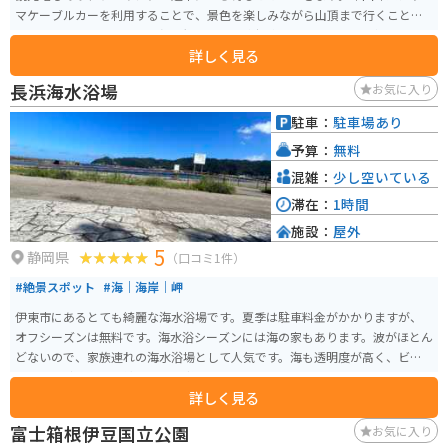
マケーブルカーを利用することで、景色を楽しみながら山頂まで行くことも
できます。山頂からは360度の大パノラマが広がり、晴れた日には富士山を始
詳しく見る
めとする10の県を一望できます。
長浜海水浴場
お気に入り
駐車：
駐車場あり
予算：
無料
混雑：
少し空いている
滞在：
1時間
施設：
屋外
5
静岡県
（口コミ1件）
#絶景スポット
#海｜海岸｜岬
伊東市にあるとても綺麗な海水浴場です。夏季は駐車料金がかかりますが、
オフシーズンは無料です。海水浴シーズンには海の家もあります。波がほとん
どないので、家族連れの海水浴場として人気です。海も透明度が高く、ビー
チも白い砂でとても綺麗です。都心からのアクセスもしやすく、ゆっくりす
詳しく見る
るにはおすすめのビーチ。
富士箱根伊豆国立公園
お気に入り