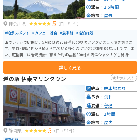
滞在：
1.5時間
施設：
屋外
5
神奈川県
（口コミ1件）
#絶景スポット
#カフェ｜軽食
#食事処
#宿泊施設
山のホテルの庭園は、5月には約70品種3000株のツツジが美しく咲き誇りま
す。男爵別邸時代から植えられている多くのツツジは樹齢100年以上です。ま
た、庭園奥には岩崎男爵が植えた約40品種300株の西洋シャクナゲも見頃を
迎えます。6月中旬～下旬には約25品種230株のアジサイも楽しめます。 ロー
詳しく見る
ズガーデンでは約30品種200株のバラが6月と10月に見頃を迎えます。この庭
園は、芝生や石畳を配置して自然に溶け込むように仕上げられており、ツツ
道の駅 伊東マリンタウン
お気に入り
ジ、シャクナゲ、アジサイ、バラなどが香り高く咲き誇ります。これらの美し
い花々を見に、ツーリングバイクで訪れてみてはいかがでしょうか。
駐車：
駐車場あり
予算：
無料
混雑：
普通
滞在：
1時間
施設：
屋内
5
静岡県
（口コミ1件）
#道の駅