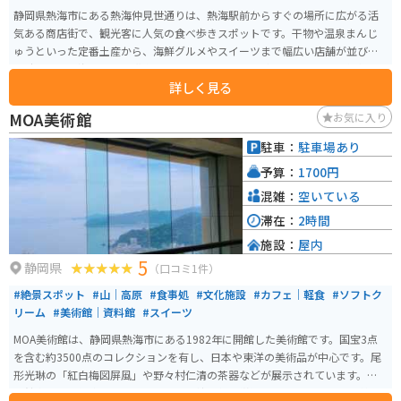
静岡県熱海市にある熱海仲見世通りは、熱海駅前からすぐの場所に広がる活
気ある商店街で、観光客に人気の食べ歩きスポットです。干物や温泉まんじ
ゅうといった定番土産から、海鮮グルメやスイーツまで幅広い店舗が並び、
短時間でも熱海らしさを満喫できます。アーケードがあるため天候に左右さ
詳しく見る
れにくく、気軽に立ち寄れるのも魅力です。温泉街らしいレトロな雰囲気も
残り、散策するだけでも楽しめます。 駅近でアクセス抜群ですが、周辺は人
MOA美術館
お気に入り
通りが多いためバイクは近隣の駐輪場や駐車場を利用するのがおすすめ。ツ
ーリングの合間に立ち寄り、グルメやお土産探しを楽しむのにぴったりのス
駐車：
駐車場あり
ポットです。
予算：
1700円
混雑：
空いている
滞在：
2時間
施設：
屋内
5
静岡県
（口コミ1件）
#絶景スポット
#山｜高原
#食事処
#文化施設
#カフェ｜軽食
#ソフトク
リーム
#美術館｜資料館
#スイーツ
MOA美術館は、静岡県熱海市にある1982年に開館した美術館です。国宝3点
を含む約3500点のコレクションを有し、日本や東洋の美術品が中心です。尾
形光琳の「紅白梅図屏風」や野々村仁清の茶器などが展示されています。美
術館内には、能楽堂や茶室もあり、伝統文化を堪能できます。 さらに、美し