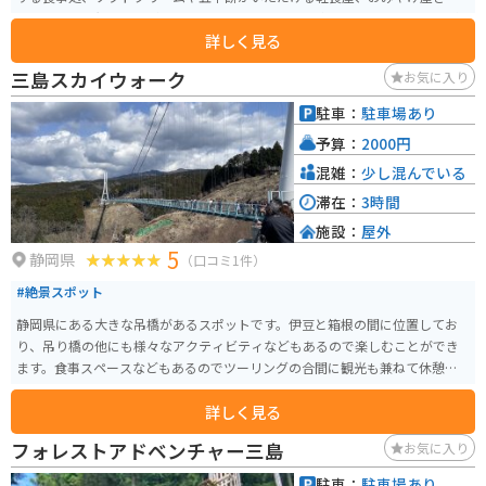
と地元野菜の無人販売があります。 ２Fにはカフェがあります。景色は、天気
詳しく見る
が良ければ芦ノ湖と富士山を一望することができます。週末にはたくさんの
車が集まります。駐車場がとても広く、時折その敷地を使ってイベントが行
三島スカイウォーク
お気に入り
われることもあります。冬季は凍結することがあるためバイクでは行くこと
ができない時があります。Twitterにて路面状況を確認することができます。
駐車：
駐車場あり
予算：
2000円
混雑：
少し混んでいる
滞在：
3時間
施設：
屋外
5
静岡県
（口コミ1件）
#絶景スポット
静岡県にある大きな吊橋があるスポットです。伊豆と箱根の間に位置してお
り、吊り橋の他にも様々なアクティビティなどもあるので楽しむことができ
ます。食事スペースなどもあるのでツーリングの合間に観光も兼ねて休憩も
できるのでオススメです。
詳しく見る
フォレストアドベンチャー三島
お気に入り
駐車：
駐車場あり