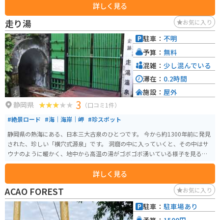
詳しく見る
い庭園や展望台からは、熱海の海を一望でき、景色も楽しむことができます。
館内のレストランでは地元の食材を使用した料理が楽しめます。アクセスも
走り湯
お気に入り
良好で、熱海駅から車で約10分の場所にあります。
駐車：
不明
予算：
無料
混雑：
少し混んでいる
滞在：
0.2時間
施設：
屋外
3
静岡県
（口コミ1件）
#絶景ロード
#海｜海岸｜岬
#珍スポット
静岡県の熱海にある、日本三大古泉のひとつです。 今から約1300年前に発見
された、珍しい「横穴式源泉」です。 洞窟の中に入っていくと、その中はサ
ウナのように暖かく、地中から高温の湯がゴボゴボ湧いている様子を見るこ
とができます。 以前は足湯があったようですが、2023年3月現在足湯は閉鎖
詳しく見る
されており、源泉の見学だけとなっています。
ACAO FOREST
お気に入り
駐車：
駐車場あり
予算：
1500円