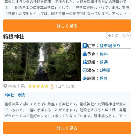
幕末にオランダの技術を応用して作られた、大砲を製造するための鋳造炉で
す。「明治日本の産業革命遺産」として、世界遺産登録もされています。実際
に稼働した反射炉としては、国内で唯一の現存物となっています。アヘン戦
争をきっかけに、海上防衛のために大砲を製作する必要に迫られ、この反射
詳しく見る
炉が建築されました。
箱根神社
お気に入り
駐車：
駐車場あり
予算：
無料
混雑：
普通
滞在：
1時間
施設：
屋外
5
神奈川県
（口コミ1件）
#神社｜寺院
箱根は芦ノ湖のすぐそばに鎮座する神社です。箱根神社と九頭竜神社が並ん
でいるので、一緒に参拝することができます。階段を降りると芦ノ湖に鳥居
がかかっていて絶好のフォトスポットとなっています。駐車場も多く、アク
セスしやすいです。お餅やうどんのお店が隣接しており、とても美味しいの
詳しく見る
でオススメです。