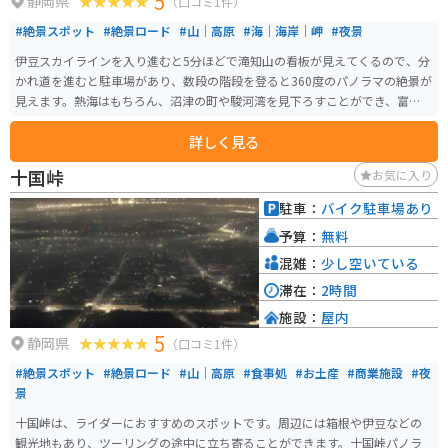
5
静岡県
（口コミ1件）
#絶景スポット
#絶景ロード
#山｜高原
#海｜海岸｜岬
#夜景
伊豆スカイラインを入り進むと5分ほどで滝知山の看板が見えてくるので、分
かれ道を進むと駐車場があり、数段の階段を登ると360度のパノラマの絶景が
見えます。熱海はもちろん、沼津の町や駿河湾を見下ろすことができ、富士山
も遮るものなしに見ることができます。
詳しく見る
十国峠
お気に入り
駐車：
バイク駐車場あり
予算：
無料
混雑：
少し空いている
滞在：
2時間
施設：
屋内
5
静岡県
（口コミ1件）
#絶景スポット
#絶景ロード
#山｜高原
#食事処
#お土産
#商業施設
#夜
景
十国峠は、ライダーにおすすめのスポットです。周辺には箱根や伊豆などの
観光地もあり、ツーリングの途中に立ち寄ることができます。十国峠パノラ