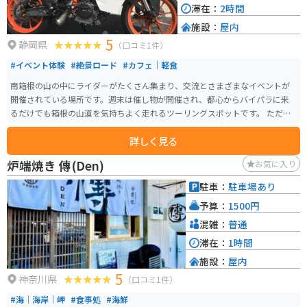
滞在：
2時間
施設：
屋内
5
静岡県
（口コミ1件）
#イベント体験
#絶景ロード
#カフェ｜軽食
南箱根の山の中にライダーがたくさん集まり、交流とさまざまなイベントが
開催されている場所です。週末は催し物が開催され、都心からバイパラに来
るだけでも箱根の山道を気持ちよく走れるツーリングスポットです。 ただカ
フェにお茶しにくるもよし。雑誌を読みに来るもよし、随時新しいバイク展
詳しく見る
示車両があるので跨りにくるもよし。車で来てバイクレンタルで箱根の山々
をツーリングするもよし。団体でツーリングした時の拠点とするもよし。バ
炉端焼き 傳(Den)
お気に入り
イカーにとってのまさにパラダイスです。
駐車：
駐車場あり
予算：
1500円
混雑：
普通
滞在：
1時間
施設：
屋内
5
神奈川県
（口コミ1件）
#海｜海岸｜岬
#食事処
#海鮮