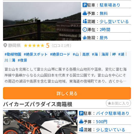
駐車：
駐車場あり
予算：
無料
混雑：
少し空いている
滞在：
2時間
施設：
屋外
5
静岡県
（口コミ1件）
#動植物園
#絶景スポット
#絶景ロード
#山｜高原
#海｜海岸｜岬
#湖｜
川｜滝
#夜景
富士山を北端として富士火山帯に属する各種火山地形や温泉、変化に富む海
岸線や島嶼からなる火山国日本を代表する国立公園です。富士山を中心にそ
の周辺の湖沼や高原を含む富士山地域、東海道の宿場町であり、古くから温
泉地として名高い箱根地域、天城連山と変化に富んだ海岸線、そして温泉が
詳しく見る
魅力の伊豆半島地域、今日でも火山活動が活発な島々を含む洋上の火山島か
らなる伊豆諸島地域の4地域に分けられます。いたるところから秀麗な富士山
バイカーズパラダイス南箱根
お気に入り
が眺望でき、首都圏に近いこともあって、日本で来訪者が最も多い国立公園で
す。
駐車：
バイク駐車場あり
予算：
500円
混雑：
少し空いている