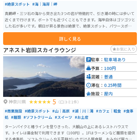
#絶景スポット
#海｜海岸｜岬
真鶴岬・三ツ石の海から突き出た3つの岩が特徴的で、引き潮の時には歩いて
近くまで行けます。ボートでも近づくこともできます。海岸自体はゴツゴツと
した石が多いです。朝日が昇る景色は絶景で、絶景スポット、パワースポッ
トにもなっています。
詳しく見る
アネスト岩田スカイラウンジ
お気に入り
駐車：
駐車場あり
予算：
100円
混雑：
普通
滞在：
0.25時間
施設：
屋内
5
神奈川県
（口コミ1件）
#商業施設
#絶景スポット
#山｜高原
#湖｜川｜滝
#カフェ｜軽食
#食事
処
#麺類
#ソフトクリーム
#スイーツ
#お土産
ターンパイクと椿ラインを登りきった、大観山の上にあるレストハウスで
す。トイレは募金制で利用できます（100円）。1Fはラーメンなど麺類を提供
する食事処、ソフトクリームや五平餅がいただける軽食屋、おみやげ屋さん