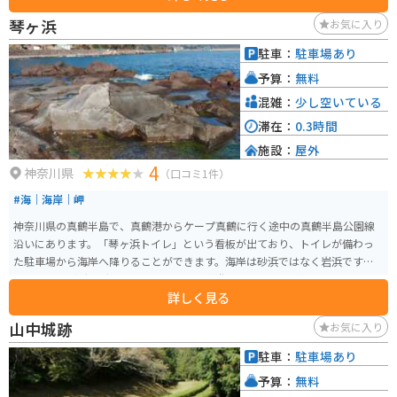
琴ヶ浜
お気に入り
駐車：
駐車場あり
予算：
無料
混雑：
少し空いている
滞在：
0.3時間
施設：
屋外
4
神奈川県
（口コミ1件）
#海｜海岸｜岬
神奈川県の真鶴半島で、真鶴港からケープ真鶴に行く途中の真鶴半島公園線
沿いにあります。「琴ヶ浜トイレ」という看板が出ており、トイレが備わっ
た駐車場から海岸へ降りることができます。海岸は砂浜ではなく岩浜です
が、それほどゴツゴツしていませんので磯遊びにはちょうど良いです。景色
詳しく見る
もきれいです。
山中城跡
お気に入り
駐車：
駐車場あり
予算：
無料