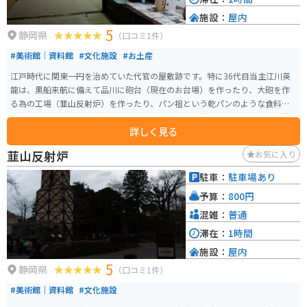
施設：
屋内
5
静岡県
（口コミ1件）
#美術館｜資料館
#文化施設
#お土産
江戸時代に関東一円を治めていた代官の屋敷跡です。特に36代目当主江川英
龍は、黒船来航に備えて品川に砲台（現在のお台場）を作ったり、大砲を作
る為の工場（韮山反射炉）を作ったり、パン祖という乾パンのような食料を
発明したりとかなりの才人だったようです。この場所には幕末の雰囲気が残
詳しく見る
っており、歴史ドラマのロケ地としても使われています。
韮山反射炉
お気に入り
駐車：
駐車場あり
予算：
800円
混雑：
普通
滞在：
1時間
施設：
屋内
5
静岡県
（口コミ1件）
#美術館｜資料館
#文化施設