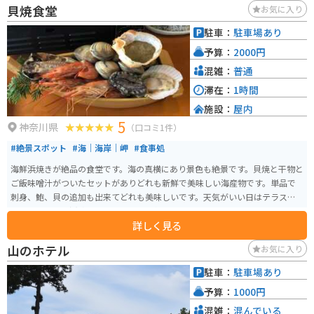
貝焼食堂
お気に入り
駐車：
駐車場あり
予算：
2000円
混雑：
普通
滞在：
1時間
施設：
屋内
5
神奈川県
（口コミ1件）
#絶景スポット
#海｜海岸｜岬
#食事処
海鮮浜焼きが絶品の食堂です。海の真横にあり景色も絶景です。貝焼と干物と
ご飯味噌汁がついたセットがありどれも新鮮で美味しい海産物です。単品で
刺身、鮑、貝の追加も出来てどれも美味しいです。天気がいい日はテラス席
もあり、外での浜焼きはバーベキュー気分で最高です。
詳しく見る
山のホテル
お気に入り
駐車：
駐車場あり
予算：
1000円
混雑：
混んでいる