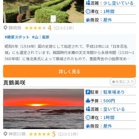
混雑：
少し空いている
滞在：
1時間
施設：
屋外
4
静岡県
（口コミ1件）
#絶景スポット
#山｜高原
昭和9年（1934年）国の史跡として指定されて、平成18年には「日本百名
城」にも選定されています。戦国時代末期の天文年間から永禄年間（1530～1
560年頃）に後北条氏によって築城されたもので、豊臣秀吉の小田原攻めに備
えるため天正年間に大改修が行われた広大な山城です。天気の良い日には富
詳しく見る
士山や駿河湾も一望することができる絶景スポットです。
真鶴美咲
お気に入り
駐車：
駐車場あり
予算：
500円
混雑：
空いている
滞在：
1時間
施設：
屋外
5
神奈川県
（口コミ1件）