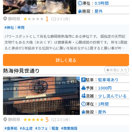
滞在：
0.5時間
施設：
屋外
1
静岡県
（口コミ1件）
#神社｜寺院
パワースポットとして有名な静岡県熱海市にある神社です。 国指定の天然記
念物でもある大楠（おおくす）は健康長寿・心願成就の巨樹です。 幹を1周廻
ると寿命が1年延命する伝説や心に願いを秘めながら1周すると願い事が叶う
という伝説もあります。 バイク用の駐車場を係員に案内されますが、来宮神
詳しく見る
社向かって手前で左折し100m以上登った傾斜地で出入りがしずらく止めにく
い駐車場です。 はっきり言ってバイク乗りの気持ちをわかってない方が決め
熱海仲見世通り
お気に入り
たような路面も整備されていない駐車場で最悪です。 神社はパワースポット
として良いと思いましたが、駐車場がとても止めずらく台数も少ないのでツ
駐車：
駐車場あり
ーリングで訪れるのは取り回し技術のある方にオススメします。 初心者や経
予算：
1000円
験が少ない方だと立ちゴケの心配がつきまとう場所になっています。ご注意
ください。
混雑：
少し混んでいる
滞在：
1時間
施設：
屋外
5
静岡県
（口コミ1件）
#食事処
#お土産
#カフェ｜軽食
#商業施設