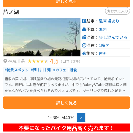
詳しく見る
ない「伊豆の魅力」がぎっしり詰まった施設が集まっています。
芦ノ湖
お気に入り
駐車：
駐車場あり
予算：
無料
混雑：
少し混んでいる
滞在：
1時間
施設：
屋外
4.5
神奈川県
（口コミ3件）
#絶景スポット
#湖｜川｜滝
#カフェ｜軽食
箱根の芦ノ湖、海賊船乗り場の元箱根港は湖が広がっていて、絶景ポイント
です。湖畔にはお店が何軒もありますが、中でもBakery&Table箱根は芦ノ湖
を見ながらパンを食べられるのでオススメです。ツーリングで疲れた足を癒
す足湯まであるので、休憩にはピッタリです。少し先には、箱根関所跡があ
詳しく見る
り見学ができ歴史の勉強にもなり、面白いです。
1~30件/4407件
>
不要になったバイク用品高く売れます！