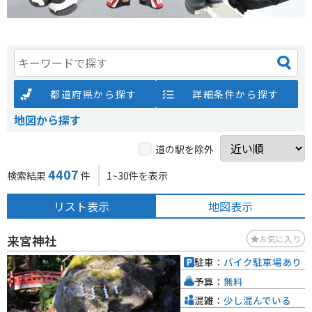
都道府県から探す
詳細条件から探す
地図から探す
道の駅を除外
4407
検索結果
件
1~30件を表示
リスト表示
地図表示
来宮神社
お気に入り
駐車：
バイク駐車場あり
予算：
無料
混雑：
少し混んでいる