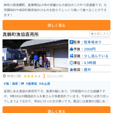
神奈川県真鶴町、創業明治10年の老舗ひもの直伝のこだわり定食屋です。化
学調味料や保存料無添加のひものを炭火でじっくり焼いて食べることができ
ます！
詳しく見る
真鶴町漁協直売所
お気に入り
駐車：
駐車場あり
予算：
2000円
混雑：
少し混んでいる
滞在：
0.5時間
施設：
屋外
3
神奈川県
（口コミ1件）
#海｜海岸｜岬
#食事処
#お土産
足柄にある漁協の直売所です。漁港の脇にあり、5坪程度の小さな店舗です
が、9時30分の開店前からお客さんが多数訪れています。午前中には売り切っ
てしまうようなので、早めに行った方が良いです。周辺には漁港の2階にある
「魚座」や直売所隣接の「海女食堂」など、海鮮の飲食店も多数あります。
詳しく見る