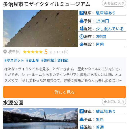
多治見市モザイクタイルミュージアム
お気に入り
できます。 道の駅 マチテラス日進は、日進市の魅力を満喫できるスポットで
す。ぜひ一度訪れてみてください。
駐車：
駐車場あり
予算：
1500円
混雑：
少し混んでいる
滞在：
2時間
施設：
屋内
5
岐阜県
（口コミ1件）
#珍スポット
#お土産
#美術館｜資料館
様々なモザイクタイルを見ることができます。 歴史やタイルの工法を知るこ
とができ、ショールームもあるのでインテリアに興味がある人には特にオス
スメです。 少し変わった建物なので、建築に興味がある人も楽しめるスポッ
トになっています。
詳しく見る
水源公園
お気に入り
駐車：
駐車場あり
予算：
無料
混雑：
普通