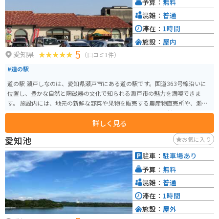
予算：
無料
混雑：
普通
滞在：
1時間
施設：
屋内
5
愛知県
（口コミ1件）
#道の駅
道の駅 瀬戸しなのは、愛知県瀬戸市にある道の駅です。国道363号線沿いに
位置し、豊かな自然と陶磁器の文化で知られる瀬戸市の魅力を満喫できま
す。 施設内には、地元の新鮮な野菜や果物を販売する農産物直売所や、瀬戸
焼の販売コーナーがあります。 レストランでは、地元産の食材を使った料理
詳しく見る
や、瀬戸物の器で味わえるメニューも楽しめます。 バイクで訪れる際は、道
の駅の駐車場にバイク専用の駐輪スペースがあります。 瀬戸しなのは、周辺
愛知池
お気に入り
に窯元や美術館など、観光スポットも多く点在しています。 瀬戸焼の器を探
したり、陶芸体験をするのもおすすめです。
駐車：
駐車場あり
予算：
無料
混雑：
普通
滞在：
1時間
施設：
屋外