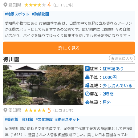
4
愛知県
（口コミ1件）
#絶景スポット
#動植物園
愛知県小牧市にある 市民四季の森 は、自然の中で気軽に立ち寄れるツーリン
グ休憩スポットとしてもおすすめの公園です。広い園内には四季折々の自然
が広がり、バイクを降りてゆっくり散策するだけでも気分転換になります。
園内には斜面を勢いよく滑る「ソリスベリの丘」や大型遊具がある広場、パ
詳しく見る
ークゴルフ場などがあり、休日には家族連れでにぎわいます。動物と触れ合
えるエリアもあり、のんびりとした雰囲気の中でリフレッシュできるのも魅
徳川園
お気に入り
力です。 ツーリングの途中に立ち寄れば、木々に囲まれた遊歩道を歩いた
り、ベンチで休憩しながら自然を楽しんだりと、ライディングの合間のリラ
駐車：
駐車場あり
ックスタイムにぴったり。都市近郊にありながら自然を感じられる、ちょっ
予算：
1000円
とした寄り道に最適なスポットです。
混雑：
少し混んでいる
滞在：
2時間
施設：
屋外
5
愛知県
（口コミ1件）
#美術館｜資料館
#文化施設
#絶景スポット
尾張徳川家に伝わる文化遺産です。尾張藩二代藩主光友の隠居地として元禄8
年（1695）に造営された大曽根御屋敷跡でした。美しい日本庭園なってお