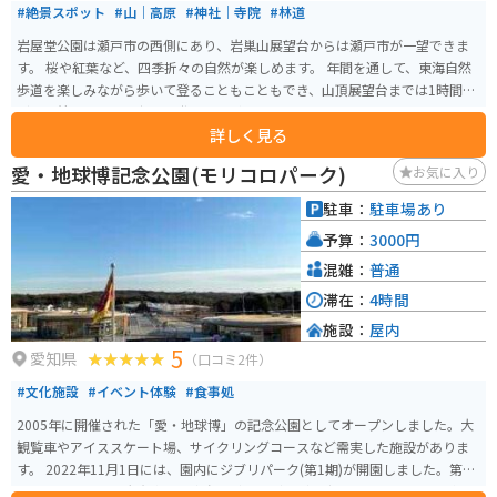
#絶景スポット
#山｜高原
#神社｜寺院
#林道
岩屋堂公園は瀬戸市の西側にあり、岩巣山展望台からは瀬戸市が一望できま
す。 桜や紅葉など、四季折々の自然が楽しめます。 年間を通して、東海自然
歩道を楽しみながら歩いて登ることもこともでき、山頂展望台までは1時間ほ
どで到着できます。夜間は登ることができません。
詳しく見る
愛・地球博記念公園(モリコロパーク)
お気に入り
駐車：
駐車場あり
予算：
3000円
混雑：
普通
滞在：
4時間
施設：
屋内
5
愛知県
（口コミ2件）
#文化施設
#イベント体験
#食事処
2005年に開催された「愛・地球博」の記念公園としてオープンしました。大
観覧車やアイススケート場、サイクリングコースなど需実した施設がありま
す。 2022年11月1日には、園内にジブリパーク(第1期)が開園しました。第1
期には「ジブリの大倉庫」「青春の丘」「どんどこ森」の３つのエリアがあ