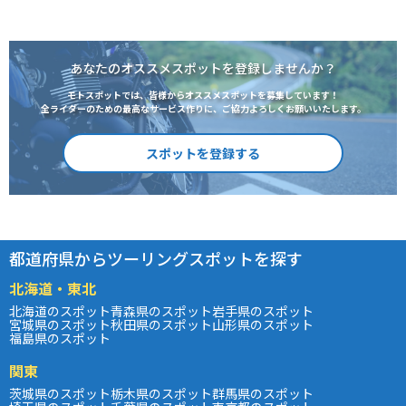
あなたのオススメスポットを登録しませんか？
モトスポットでは、皆様からオススメスポットを募集しています！
全ライダーのための最高なサービス作りに、ご協力よろしくお願いいたします。
スポットを登録する
都道府県からツーリングスポットを探す
北海道・東北
北海道のスポット
青森県のスポット
岩手県のスポット
宮城県のスポット
秋田県のスポット
山形県のスポット
福島県のスポット
関東
茨城県のスポット
栃木県のスポット
群馬県のスポット