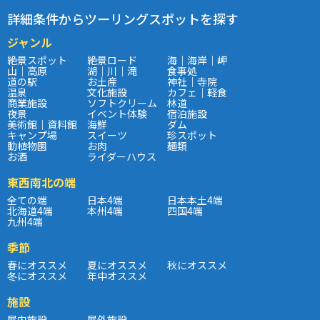
詳細条件からツーリングスポットを探す
ジャンル
絶景スポット
絶景ロード
海｜海岸｜岬
山｜高原
湖｜川｜滝
食事処
道の駅
お土産
神社｜寺院
温泉
文化施設
カフェ｜軽食
商業施設
ソフトクリーム
林道
夜景
イベント体験
宿泊施設
美術館｜資料館
海鮮
ダム
キャンプ場
スイーツ
珍スポット
動植物園
お肉
麺類
お酒
ライダーハウス
東西南北の端
全ての端
日本4端
日本本土4端
北海道4端
本州4端
四国4端
九州4端
季節
春にオススメ
夏にオススメ
秋にオススメ
冬にオススメ
年中オススメ
施設
屋内施設
屋外施設