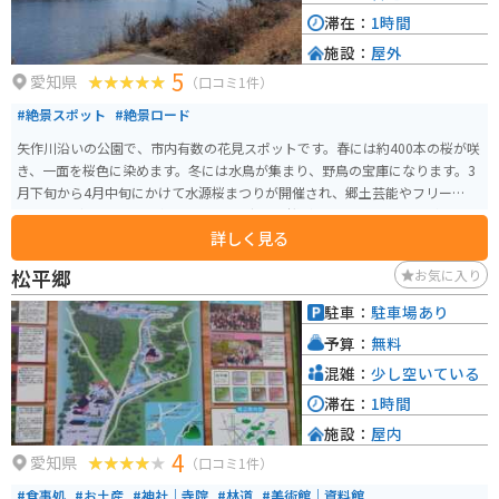
滞在：
1時間
施設：
屋外
5
愛知県
（口コミ1件）
#絶景スポット
#絶景ロード
矢作川沿いの公園で、市内有数の花見スポットです。春には約400本の桜が咲
き、一面を桜色に染めます。冬には水鳥が集まり、野鳥の宝庫になります。3
月下旬から4月中旬にかけて水源桜まつりが開催され、郷土芸能やフリーマー
ケットなどのイベントが行われます。 夜には桜がライトアップされ幻想的な
詳しく見る
雰囲気を楽しめます。また公園前には豊田安城自転車道路があり、片道約20k
mのサイクリングが楽しめます。豊田アローズブリッジも見えますので、景色
松平郷
お気に入り
も最高です。芝生エリアがとても広いので、休憩には最適です。
駐車：
駐車場あり
予算：
無料
混雑：
少し空いている
滞在：
1時間
施設：
屋内
4
愛知県
（口コミ1件）
#食事処
#お土産
#神社｜寺院
#林道
#美術館｜資料館