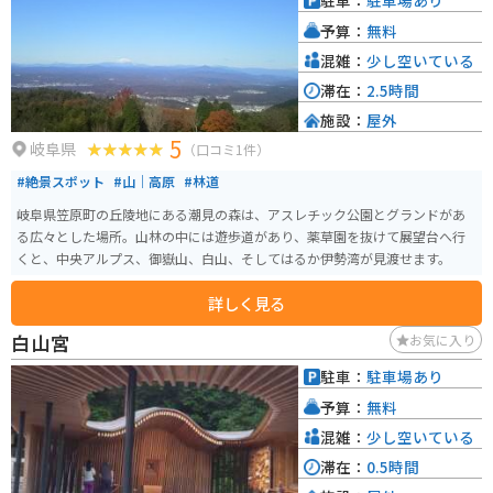
駐車：
駐車場あり
予算：
無料
混雑：
少し空いている
滞在：
2.5時間
施設：
屋外
5
岐阜県
（口コミ1件）
#絶景スポット
#山｜高原
#林道
岐阜県笠原町の丘陵地にある潮見の森は、アスレチック公園とグランドがあ
る広々とした場所。山林の中には遊歩道があり、薬草園を抜けて展望台へ行
くと、中央アルプス、御嶽山、白山、そしてはるか伊勢湾が見渡せます。
詳しく見る
白山宮
お気に入り
駐車：
駐車場あり
予算：
無料
混雑：
少し空いている
滞在：
0.5時間