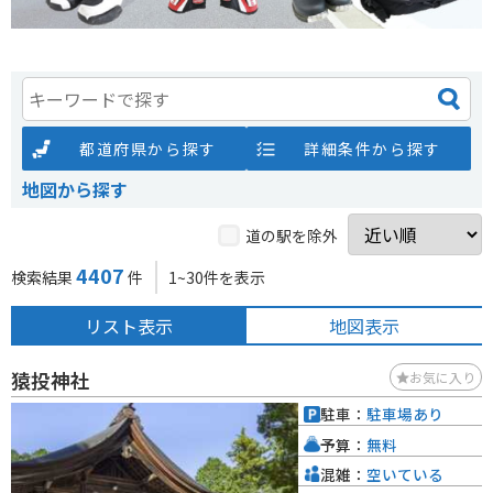
都道府県から探す
詳細条件から探す
地図から探す
道の駅を除外
4407
検索結果
件
1~30件を表示
リスト表示
地図表示
猿投神社
お気に入り
駐車：
駐車場あり
予算：
無料
混雑：
空いている