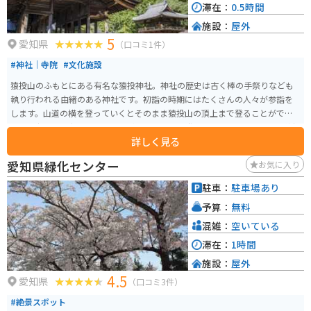
滞在：
0.5時間
施設：
屋外
5
愛知県
（口コミ1件）
#神社｜寺院
#文化施設
猿投山のふもとにある有名な猿投神社。神社の歴史は古く棒の手祭りなども
執り行われる由緒のある神社です。初詣の時期にはたくさんの人々が参詣を
します。山道の横を登っていくとそのまま猿投山の頂上まで登ることができ
ます。歩くには少しきついですがちょっとした登山になります。近くには猿投
詳しく見る
温泉もあり日帰り温泉が楽しめます。
愛知県緑化センター
お気に入り
駐車：
駐車場あり
予算：
無料
混雑：
空いている
滞在：
1時間
施設：
屋外
4.5
愛知県
（口コミ3件）
#絶景スポット