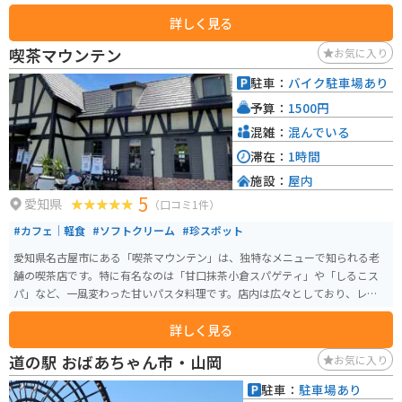
こいます。
詳しく見る
喫茶マウンテン
お気に入り
駐車：
バイク駐車場あり
予算：
1500円
混雑：
混んでいる
滞在：
1時間
施設：
屋内
5
愛知県
（口コミ1件）
#カフェ｜軽食
#ソフトクリーム
#珍スポット
愛知県名古屋市にある「喫茶マウンテン」は、独特なメニューで知られる老
舗の喫茶店です。特に有名なのは「甘口抹茶小倉スパゲティ」や「しるこス
パ」など、一風変わった甘いパスタ料理です。店内は広々としており、レトロ
な雰囲気が漂います。通常の喫茶メニューも豊富に揃っており、コーヒーや
詳しく見る
サンドイッチ、カレーライスなど、幅広い料理が楽しめます。どれも量が多い
ので、頼みすぎないように気をつけましょう。
道の駅 おばあちゃん市・山岡
お気に入り
駐車：
駐車場あり