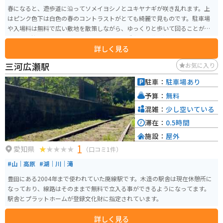
春になると、遊歩道に沿ってソメイヨシノとユキヤナギが咲き乱れます。上
はピンク色下は白色の春のコントラストがとても綺麗で見ものです。駐車場
や入場料は無料で広い敷地を散策しながら、ゆっくりと歩いて回ることがで
きます。桜やネコヤナギ以外にもたくさんの種類のお花が植えられていて、と
詳しく見る
ても綺麗に手入れしてある。敷地内にある建物は、デザインがとても凝って
おり、建物内から見る外の自然の景色が美しく見えるようになっていて、1枚
三河広瀬駅
お気に入り
の絵のように見え癒されます。もちろん、春だけでなく、季節折々に植物た
ちがガラッと色を変えるので、年中楽しめる場所です。
駐車：
駐車場あり
予算：
無料
混雑：
少し空いている
滞在：
0.5時間
施設：
屋外
1
愛知県
（口コミ1件）
#山｜高原
#湖｜川｜滝
豊田にある2004年まで使われていた廃線駅です。木造の駅舎は現在休憩所に
なっており、線路はそのままで無料で立入る事ができるようになってます。
駅舎とプラットホームが登録文化財に指定されています。
詳しく見る