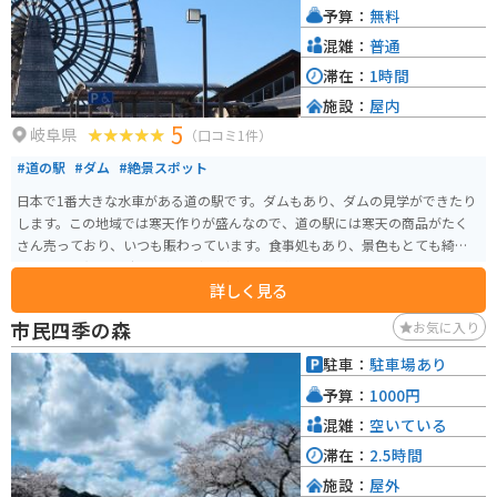
予算：
無料
混雑：
普通
滞在：
1時間
施設：
屋内
5
岐阜県
（口コミ1件）
#道の駅
#ダム
#絶景スポット
日本で1番大きな水車がある道の駅です。ダムもあり、ダムの見学ができたり
します。この地域では寒天作りが盛んなので、道の駅には寒天の商品がたく
さん売っており、いつも賑わっています。食事処もあり、景色もとても綺麗
なので特に紅葉の時期はライダーがたくさん集まってきます。
詳しく見る
市民四季の森
お気に入り
駐車：
駐車場あり
予算：
1000円
混雑：
空いている
滞在：
2.5時間
施設：
屋外