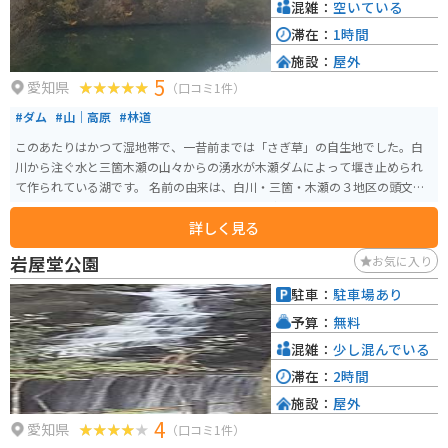
混雑：
空いている
滞在：
1時間
施設：
屋外
5
愛知県
（口コミ1件）
#ダム
#山｜高原
#林道
このあたりはかつて湿地帯で、一昔前までは「さぎ草」の自生地でした。白
川から注ぐ水と三箇木瀬の山々からの湧水が木瀬ダムによって堰き止められ
て作られている湖です。 名前の由来は、白川・三箇・木瀬の３地区の頭文字
を組み合わせて「白三木・しらさぎ」です。 「青い空、湖面に映える木々の
詳しく見る
緑、そしてその空間をしらさぎが悠然と舞う幻想的な風景」という意味も込
められています。
岩屋堂公園
お気に入り
駐車：
駐車場あり
予算：
無料
混雑：
少し混んでいる
滞在：
2時間
施設：
屋外
4
愛知県
（口コミ1件）