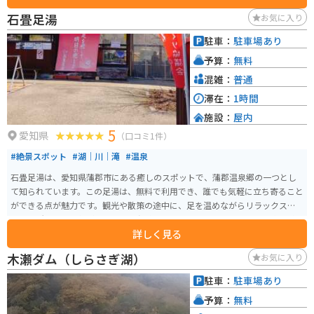
石畳足湯
お気に入り
駐車：
駐車場あり
予算：
無料
混雑：
普通
滞在：
1時間
施設：
屋内
5
愛知県
（口コミ1件）
#絶景スポット
#湖｜川｜滝
#温泉
石畳足湯は、愛知県蒲郡市にある癒しのスポットで、蒲郡温泉郷の一つとし
て知られています。この足湯は、無料で利用でき、誰でも気軽に立ち寄ること
ができる点が魅力です。観光や散策の途中に、足を温めながらリラックスで
きる場所として人気があります。 温泉は、ナトリウム・カルシウム塩化物泉
詳しく見る
で、疲労回復や冷え性の改善に効果があるとされています。施設は清潔で、
ゆったりと足を伸ばせるスペースも広く、気軽に温泉気分を味わうことがで
木瀬ダム（しらさぎ湖）
お気に入り
きます。また、周囲は自然豊かな環境で、四季折々の景色を楽しむことがで
きるため、地元住民だけでなく観光客にも好評です。
駐車：
駐車場あり
予算：
無料