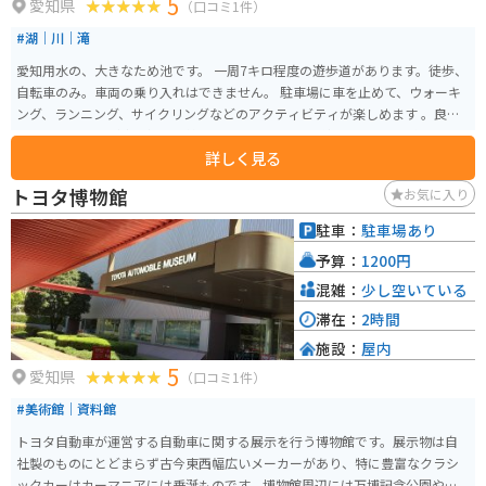
5
愛知県
（口コミ1件）
#湖｜川｜滝
愛知用水の、大きなため池です。 一周7キロ程度の遊歩道があります。徒歩、
自転車のみ。車両の乗り入れはできません。 駐車場に車を止めて、ウォーキ
ング、ランニング、サイクリングなどのアクティビティが楽しめます 。良く
晴れた日は湖面が青く輝き、美しいです 。 カヌーの練習場としても使われて
詳しく見る
おり、ここを練習拠点にしている選手がオリンピックに出場しました。 市内
からのアクセスもよく気軽に水辺を散策できるスポットです。
トヨタ博物館
お気に入り
駐車：
駐車場あり
予算：
1200円
混雑：
少し空いている
滞在：
2時間
施設：
屋内
5
愛知県
（口コミ1件）
#美術館｜資料館
トヨタ自動車が運営する自動車に関する展示を行う博物館です。展示物は自
社製のものにとどまらず古今東西幅広いメーカーがあり、特に豊富なクラシ
ックカーはカーマニアには垂涎ものです。博物館周辺には万博記念公園やシ