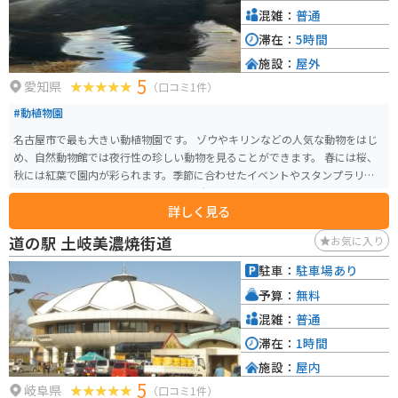
混雑：
普通
滞在：
5時間
施設：
屋外
5
愛知県
（口コミ1件）
#動植物園
名古屋市で最も大きい動植物園です。 ゾウやキリンなどの人気な動物をはじ
め、自然動物館では夜行性の珍しい動物を見ることができます。 春には桜、
秋には紅葉で園内が彩られます。季節に合わせたイベントやスタンプラリー
も開催され、何度行っても楽しめる場所です。
詳しく見る
道の駅 土岐美濃焼街道
お気に入り
駐車：
駐車場あり
予算：
無料
混雑：
普通
滞在：
1時間
施設：
屋内
5
岐阜県
（口コミ1件）