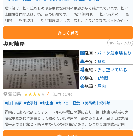
松平郷は、松平氏をしのぶ歴史的な資料や史跡が多く残されています。松平
太郎左衛門親氏は、徳川家の始祖です。 「松平郷園地」「松平東照宮」「高
月院」「松平城址」「松平郷展望テラス」など、さまざまなスポットが点在
しています。 松平東照宮はドラマの「どうする家康」の主人公の家康が生ま
詳しく見る
れるときに使ったという井戸があり、隠れた観光スポットになっています。
また、あじさいなどの植物も咲いており、小さな小川もあります。 敷地内は2
奥殿陣屋
お気に入り
ヘクタールと広いですが、急な坂道があまりないので、無理なく散策するこ
とができます。
駐車：
バイク駐車場あり
予算：
無料
混雑：
少し空いている
滞在：
1時間
施設：
屋内
4
愛知県
（口コミ1件）
#山｜高原
#食事処
#お土産
#カフェ｜軽食
#美術館｜資料館
岡崎市にある標高２５７メートルの村積山の麓にあり、徳川家康の親戚の大
給松平家が代々藩主として勤めていた陣屋の一部があります。周りには大給
松平家の資料館と岡崎名物の花火の資料館があり、ひまわり畑や欧州庭園な
どもあります。バイクは中まで入れませんが、自転車とともに専用の駐車場