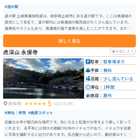
#道の駅
道の駅 土岐美濃焼街道は、岐阜県土岐市にある道の駅です。ここは美濃焼の
産地として有名で、道の駅内には美濃焼の販売店がたくさん並んでいます。
食事処やカフェもあり、美濃焼の器で食事を楽しむことができます。また、
周辺には美濃焼の窯元や工房が数多く点在しており、陶芸体験ができる施設
詳しく見る
もあります。 バイクで訪れる場合、道の駅には広い駐車場が完備されている
ので安心です。周辺の道路は走りやすく、ツーリングにもおすすめです。 土
虎渓山 永保寺
お気に入り
岐市は美濃焼の他にも、栗や柿などの特産品があります。道の駅でも販売さ
れていることが多いので、お土産にいかがでしょうか。道の駅 土岐美濃焼街
駐車：
駐車場あり
道は、美濃焼の魅力を満喫できるスポットです。
予算：
無料
混雑：
少し混んでいる
滞在：
1時間
施設：
屋外
5
岐阜県
（口コミ1件）
#神社｜寺院
#絶景スポット
荘厳なお寺が魅力的な場所です。秋になると紅葉がお寺をより美しく彩って
くれます。 永平寺には特大の樹齢700年のイチョウがあり、イチョウを背景
に写真を撮影すると迫力があります。名古屋から近いので、観光客はそこそ