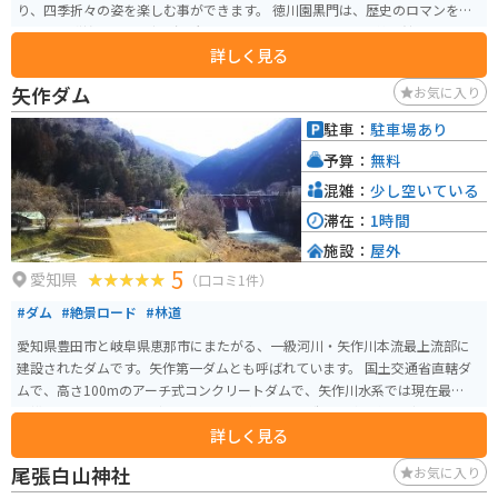
り、四季折々の姿を楽しむ事ができます。 徳川園黒門は、歴史のロマンを感
じます。隣接して、国宝の源氏物語絵巻を展示している徳川美術館もありま
詳しく見る
す。
矢作ダム
お気に入り
駐車：
駐車場あり
予算：
無料
混雑：
少し空いている
滞在：
1時間
施設：
屋外
5
愛知県
（口コミ1件）
#ダム
#絶景ロード
#林道
愛知県豊田市と岐阜県恵那市にまたがる、一級河川・矢作川本流最上流部に
建設されたダムです。矢作第一ダムとも呼ばれています。 国土交通省直轄ダ
ムで、高さ100mのアーチ式コンクリートダムで、矢作川水系では現在最大の
規模を誇っています。ダムによって形成された人造湖は奥矢作湖（おくやは
詳しく見る
ぎこ）と命名されており、愛知高原国定公園に指定されています。
尾張白山神社
お気に入り