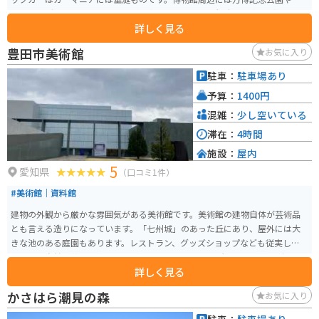
ョッピングモールといった施設が豊富なので、周囲の観光や食事などと合わ
詳しく見る
せて訪れるのもOKです。
豊田市美術館
お気に入り
駐車：
駐車場あり
予算：
1400円
混雑：
少し空いている
滞在：
4時間
施設：
屋内
5
愛知県
（口コミ1件）
#美術館｜資料館
建物の外観から厳かな雰囲気がある美術館です。美術館の建物自体が芸術品
とも言える造りになっています。「七州城」のあった丘にあり、屋外には大
きな池のある庭園もあります。レストラン、グッズショップなども従実してい
るので、自然と芸術を楽しみながら過ごすには良い場所です。 季節や時期に
詳しく見る
よって催し物も変わるため、何度足を運んでも飽きることはありません。
かさはら潮見の森
お気に入り