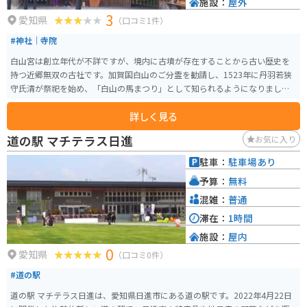
施設：
屋外
3
愛知県
（口コミ1件）
#神社｜寺院
白山宮は創立年代が不詳ですが、境内に古墳が存在することから古い歴史を
持つ近郷無双の古社です。加賀国白山のご分霊を勧請し、1523年に丹羽若狭
守氏清が祭祀を始め、「白山の馬まつり」として知られるようになりました
が、今は途絶えています。 この神社は古くから愛知郡、名古屋市から瀬戸市
詳しく見る
に及ぶ広域の総鎮守として崇められ、主祭神として菊理姫の命、伊弉冉の
命、大巳貴の命を祀っています。特に足王社は、足名椎の命を祀り、平成13
道の駅 マチテラス日進
お気に入り
年の日韓共催サッカーワールドカップ以降、サッカー神社として知名度が上
がり、スポーツ選手など多くの参拝者が訪れます。最近では、新型コロナウ
駐車：
駐車場あり
イルスの影響により、疫病退散のための朱印やお札「疫神斎」を授与してい
予算：
無料
ます。 足王社の痛みとり石を撫でて御利益を移し御守とする布という布が売
られていたり、なんといっても足王社の流線型の木造の建物がとても格好良
混雑：
普通
いです。
滞在：
1時間
施設：
屋内
0
愛知県
（口コミ0件）
#道の駅
道の駅 マチテラス日進は、愛知県日進市にある道の駅です。2022年4月22日