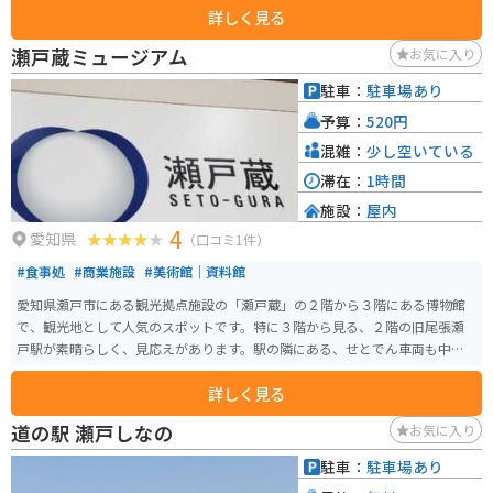
詳しく見る
り、ジブリの世界観を楽しめます。大きな乗り物やアトラクションは無いの
で、自然を楽しむ施設になっています。 第2期には「もののけの里」「魔女の
瀬戸蔵ミュージアム
お気に入り
谷」が開園予定です。
駐車：
駐車場あり
予算：
520円
混雑：
少し空いている
滞在：
1時間
施設：
屋内
4
愛知県
（口コミ1件）
#食事処
#商業施設
#美術館｜資料館
愛知県瀬戸市にある観光拠点施設の「瀬戸蔵」の２階から３階にある博物館
で、観光地として人気のスポットです。特に３階から見る、２階の旧尾張瀬
戸駅が素晴らしく、見応えがあります。駅の隣にある、せとでん車両も中に
入ることが出来て、人気です。
詳しく見る
道の駅 瀬戸しなの
お気に入り
駐車：
駐車場あり