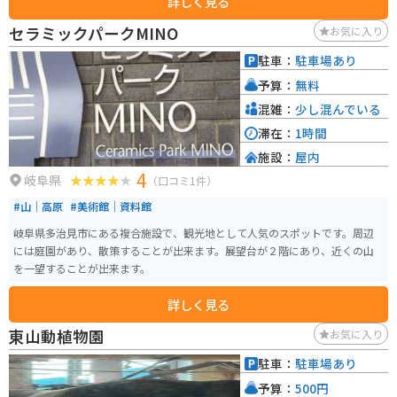
詳しく見る
があります。
セラミックパークMINO
お気に入り
駐車：
駐車場あり
予算：
無料
混雑：
少し混んでいる
滞在：
1時間
施設：
屋内
4
岐阜県
（口コミ1件）
#山｜高原
#美術館｜資料館
岐阜県多治見市にある複合施設で、観光地として人気のスポットです。周辺
には庭園があり、散策することが出来ます。展望台が２階にあり、近くの山
を一望することが出来ます。
詳しく見る
東山動植物園
お気に入り
駐車：
駐車場あり
予算：
500円