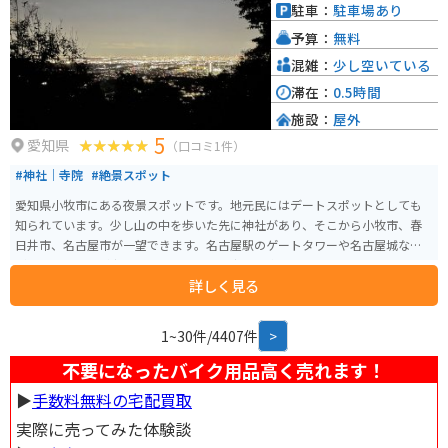
駐車：
駐車場あり
予算：
無料
混雑：
少し空いている
滞在：
0.5時間
施設：
屋外
5
愛知県
（口コミ1件）
#神社｜寺院
#絶景スポット
愛知県小牧市にある夜景スポットです。地元民にはデートスポットとしても
知られています。少し山の中を歩いた先に神社があり、そこから小牧市、春
日井市、名古屋市が一望できます。名古屋駅のゲートタワーや名古屋城など
が見えます。人が少ないため、ゆっくり夜景を楽しみたい人にオススメです。
詳しく見る
1~30件/4407件
>
不要になったバイク用品高く売れます！
▶︎
手数料無料の宅配買取
実際に売ってみた体験談