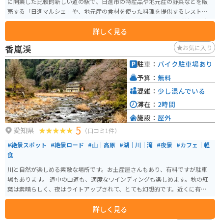
に開業した比較的新しい道の駅で、日進市の特産品や地元産の野菜などを販
売する「日進マルシェ」や、地元産の食材を使った料理を提供するレストラ
ン、ベーカリーカフェなどがあります。 日進市は名古屋市の東に隣接する都
詳しく見る
市で、緑豊かな自然と歴史的な史跡が調和した魅力的な地域です。道の駅 マ
チテラス日進は、そんな日進市の魅力を気軽に体験できるスポットとして人
香嵐渓
お気に入り
気を集めています。 日進マルシェでは、地元の農家が丹精込めて育てた新鮮
な野菜や果物、日進市の特産品である「日進ハム」や「日進味噌」、地元産
駐車：
バイク駐車場あり
の米粉を使ったパンなどが販売されています。レストランでは、地元産の食
予算：
無料
材を使った定食や麺類、丼物など、地元の味を堪能できます。ベーカリーカフ
ェでは、焼きたてのパンやコーヒーなどを楽しむことができます。 道の駅 マ
混雑：
少し混んでいる
チテラス日進には、情報発信コーナーもあり、日進市の観光情報やイベント
滞在：
2時間
情報などを得ることができます。また、授乳室やおむつ交換台も完備されて
施設：
屋外
いるので、小さな子供連れでも安心して利用できます。 バイクで訪れる場
5
合、道の駅には広々とした駐車場が完備されているので、安心して駐車でき
愛知県
（口コミ1件）
ます。また、道の駅周辺には、愛知高原国定公園や岩崎城址公園などの自然
#絶景スポット
#絶景ロード
#山｜高原
#湖｜川｜滝
#夜景
#カフェ｜軽
豊かな観光スポットも点在しています。バイクでのツーリングの拠点として
食
も最適な場所です。 日進市の名産品としては、先述の日進ハムや日進味噌の
ほか、日進米粉を使ったパンやお菓子、地元産の野菜を使った漬物などがあ
川と自然が楽しめる素敵な場所です。お土産屋さんもあり、有料ですが駐車
ります。道の駅 マチテラス日進では、これらの名産品を購入することもでき
場もあります。 道中の山道も、適度なワインディングも楽しめます。秋の紅
ます。 周辺の観光スポットとしては、愛知高原国定公園は、ハイキングやキ
葉は素晴らしく、夜はライトアップされて、とても幻想的です。近くに有料道
ャンプなどが楽しめる自然豊かな公園です。岩崎城址公園は、戦国時代に築
路も通っているため、名古屋方面からのアクセスは良いです。
かれた岩崎城の跡地を整備した公園で、歴史を感じることができます。ま
詳しく見る
た、五色園は、色鮮やかな五色の岩が連なる景勝地で、自然の造形美を堪能