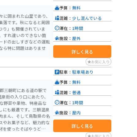
辺には温泉宿が軒を連ねて
予算：
無料
す。温泉街には、国の重要
山々に囲まれた山里であり、
混雑：
少し混んでいる
いるエリアもあり、散策も
集落です。秋になると周囲
や木杓子などが知られてい
滞在：
1時間
つり」も開催されていま
施設：
屋外
ードの出しすぎなどの運転
なら特に問題はありませ
詳しく見る
お気に入り
駐車：
駐車場あり
予算：
無料
伯郡三朝町にある道の駅で
混雑：
普通
温泉街の入り口にあたり、
滞在：
1時間
しにも最適です。三朝温泉
施設：
屋内
肉まん、そして鳥取県の名
スやお菓子など、魅力的な
詳しく見る
材を使ったそばやうどん、
お気に入り