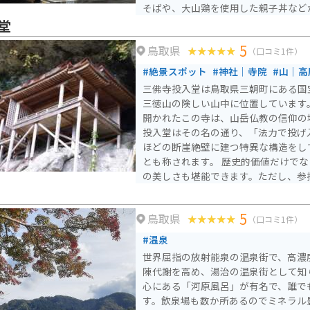
そばや、大山鶏を使用した親子丼など
た、温泉施設「ゆアシス」には、露天
堂
があり、ドライブの疲れをゆっくりと
5
鳥取県
バイクで訪れる場合、道の駅には広々
（口コミ1件）
いるので安心です。鳥取県は、日本海
#絶景スポット
#神社｜寺院
#山｜高
ートや、山間部を走るワインディング
三佛寺投入堂は鳥取県三朝町にある国宝
ングに最適な道がたくさんあります。
三徳山の険しい山中に位置しています。
取県の自然を満喫するツーリングを楽
開かれたこの寺は、山岳仏教の信仰の
うか。
投入堂はその名の通り、「法力で投げ
ほどの断崖絶壁に建つ特異な構造をし
とも称されます。 歴史的価値だけでなく、登山をしながら自然
の美しさも堪能できます。ただし、参
で、特に登山道は急坂で滑りやすいた
訪れてください。
5
鳥取県
（口コミ1件）
#温泉
世界屈指の放射能泉の温泉街で、高濃
陳代謝を高め、湯治の温泉街として知
心にある「河原風呂」が有名で、誰で
す。飲泉場も数か所あるのでミネラル