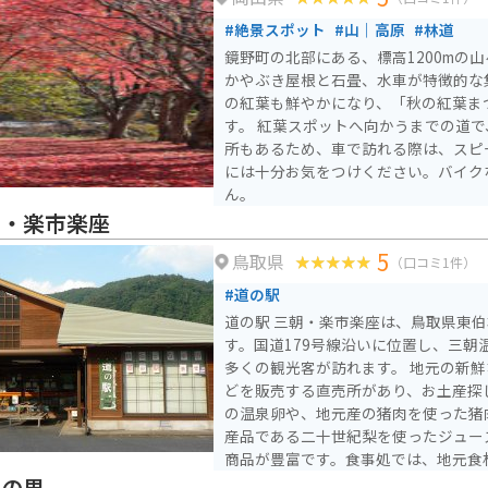
くいのが特徴で、飲泉もできます。周
#絶景スポット
#山｜高原
#林道
おり、日帰り入浴可能な施設も多いで
鏡野町の北部にある、標高1200mの
伝統的建造物群保存地区に選定されて
かやぶき屋根と石畳、水車が特徴的な
楽しめます。名産品としては、作州絣
の紅葉も鮮やかになり、「秋の紅葉ま
ます。
す。 紅葉スポットへ向かうまでの道で、すれ違いのできない箇
所もあるため、車で訪れる際は、スピ
には十分お気をつけください。バイク
ん。
朝・楽市楽座
5
鳥取県
（口コミ1件）
#道の駅
道の駅 三朝・楽市楽座は、鳥取県東
す。国道179号線沿いに位置し、三朝
多くの観光客が訪れます。 地元の新鮮な野菜や果物、特産品な
どを販売する直売所があり、お土産探
の温泉卵や、地元産の猪肉を使った猪
産品である二十世紀梨を使ったジュー
商品が豊富です。食事処では、地元食
ラーメンなどが楽しめます。 バイクで訪れる場合は、道の駅に
米の里