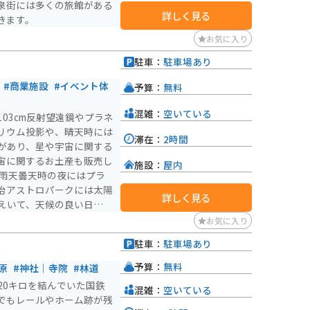
泉街には多くの旅館がある
詳しく見る
きます。
お気に入り
駐車：
駐車場あり
#商業施設
#イベント体
予算：
無料
混雑：
空いている
03cm反射望遠鏡やプラネ
リウム投影や、晴天時には
滞在：
2時間
があり、星や宇宙に関する
宙に関するお土産も販売し
施設：
屋内
治アストロパークには太陽
詳しく見る
えいて、天候の良い日には
お気に入り
駐車：
駐車場あり
予算：
無料
原
#神社｜寺院
#林道
20キロを結んでいた国鉄
混雑：
空いている
でもレールやホーム跡が残