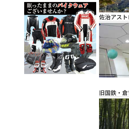
佐治アスト
旧国鉄・倉