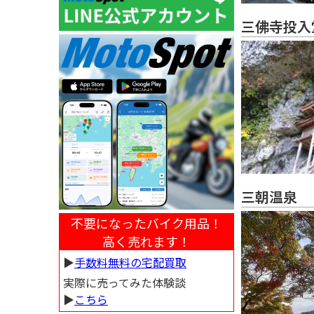
三佛寺投入
三朝温泉
不要になったバイク用品！
高く売れます！
▶︎
手数料無料の宅配買取
実際に売ってみた体験談
▶︎
こちら