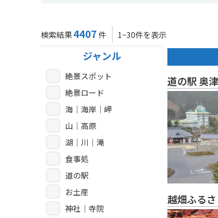
4407
検索結果
件
1~30件を表示
ジャンル
絶景スポット
道の駅 奥
絶景ロード
海｜海岸｜岬
山｜高原
湖｜川｜滝
食事処
道の駅
お土産
越畑ふるさ
神社｜寺院