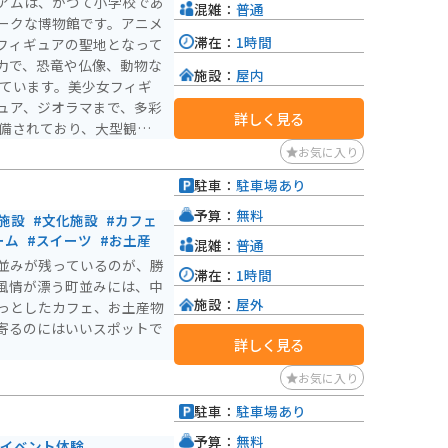
アムは、かつて小学校であ
混雑：
普通
ークな博物館です。アニメ
滞在：
1時間
フィギュアの聖地となって
力で、恐竜や仏像、動物な
施設：
屋内
れています。美少女フィギ
ュア、ジオラマまで、多彩
詳しく見る
17:00（夏季は18:00ま
お気に入り
形劇場くらよしフィギュア
駐車：
駐車場あり
ーやアニメファンにとって
人にとっても魅力的なスポ
予算：
無料
施設
#文化施設
#カフェ
として、地域の文化遺産を
ーム
#スイーツ
#お土産
混雑：
普通
の価値を生み出していま
並みが残っているのが、勝
滞在：
1時間
風情が漂う町並みには、中
施設：
屋外
っとしたカフェ、お土産物
寄るのにはいいスポットで
詳しく見る
お気に入り
駐車：
駐車場あり
）
予算：
無料
#イベント体験