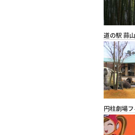
道の駅 蒜
円柱劇場フ