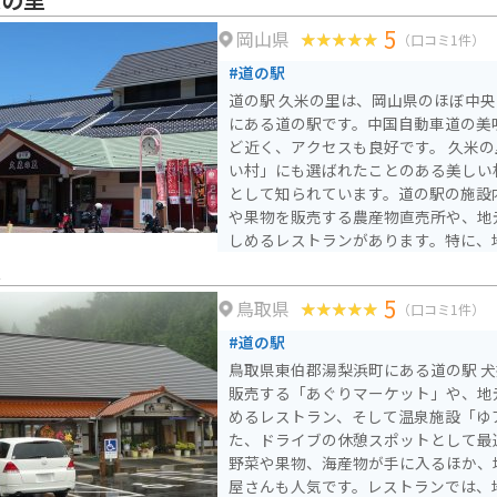
隣接する無料駐車場に駐車できます。
5
岡山県
としても最適です。三朝温泉街もすぐ
（口コミ1件）
しむのも良いでしょう。周辺には、三
#道の駅
露天風呂など、観光スポットも点在し
道の駅 久米の里は、岡山県のほぼ中
にある道の駅です。中国自動車道の美
ど近く、アクセスも良好です。 久米の里は、「日本で最も美し
い村」にも選ばれたことのある美しい
として知られています。道の駅の施設
や果物を販売する農産物直売所や、地
しめるレストランがあります。特に、
や、美咲町産のフルーツを使ったジェラー
挟
クで訪れる場合、道の駅の駐車場は広
5
鳥取県
の駐車スペースも用意されているので
（口コミ1件）
は、美しい棚田の風景が広がる「棚田
#道の駅
財に指定されている「旧梶村家住宅」
鳥取県東伯郡湯梨浜町にある道の駅 
しています。道の駅 久米の里は、美
販売する「あぐりマーケット」や、地
ら、地元の美味しいものを楽しめる、
めるレストラン、そして温泉施設「ゆ
た、ドライブの休憩スポットとして最適な
野菜や果物、海産物が手に入るほか、
屋さんも人気です。レストランでは、