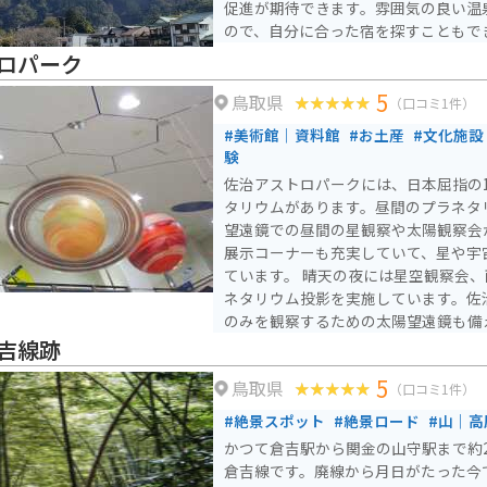
促進が期待できます。雰囲気の良い温
ので、自分に合った宿を探すこともで
ロパーク
5
鳥取県
（口コミ1件）
#美術館｜資料館
#お土産
#文化施設
験
佐治アストロパークには、日本屈指の1
タリウムがあります。昼間のプラネタ
望遠鏡での昼間の星観察や太陽観察会
展示コーナーも充実していて、星や宇
ています。 晴天の夜には星空観察会、雨天曇天時の夜にはプラ
ネタリウム投影を実施しています。佐
のみを観察するための太陽望遠鏡も備
不定期に太陽観察会もしています。
吉線跡
5
鳥取県
（口コミ1件）
#絶景スポット
#絶景ロード
#山｜高
かつて倉吉駅から関金の山守駅まで約
倉吉線です。廃線から月日がたった今