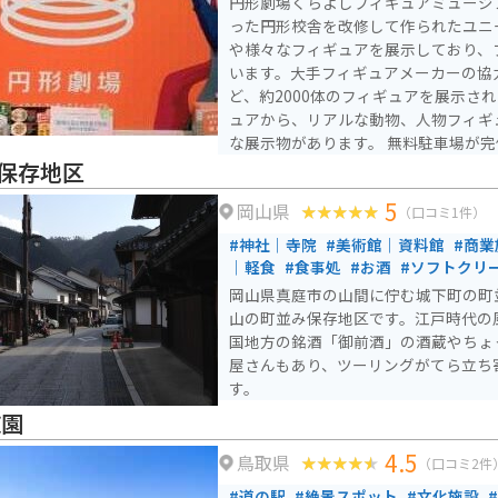
円形劇場くらよしフィギュアミュージ
です。
った円形校舎を改修して作られたユニ
や様々なフィギュアを展示しており、
います。大手フィギュアメーカーの協
ど、約2000体のフィギュアを展示さ
ュアから、リアルな動物、人物フィギ
な展示物があります。 無料駐車場が完備されており、大型観光
バスでも利用可能です。営業時間は9:00～
保存地区
で）で、無休で運営されています。円
5
岡山県
ミュージアムは、フィギュアコレクタ
（口コミ1件）
はもちろん、建築や歴史に興味がある
#神社｜寺院
#美術館｜資料館
#商業
ットです。旧学校校舎を利用した施設
｜軽食
#食事処
#お酒
#ソフトクリ
活用しながら、新たな観光資源として
岡山県真庭市の山間に佇む城下町の町
す。
山の町並み保存地区です。江戸時代の
国地方の銘酒「御前酒」の酒蔵やちょ
屋さんもあり、ツーリングがてら立ち
す。
趙園
4.5
鳥取県
（口コミ2件
#道の駅
#絶景スポット
#文化施設