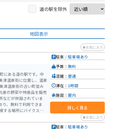
道の駅を除外
地図表示
お気に入り
駐車：
駐車場あり
予算：
無料
野町にある道の駅です。中
混雑：
普通
奥津温泉街に位置し、温泉
滞在：
1時間
元産の野菜や特産品を販売
施設：
屋内
所などが併設されていま
あり、無料で利用できま
詳しく見る
いるので安心です。奥津温
お気に入り
入れに注意が必要です。
駐車：
駐車場あり
れる名湯です。湯冷めしに