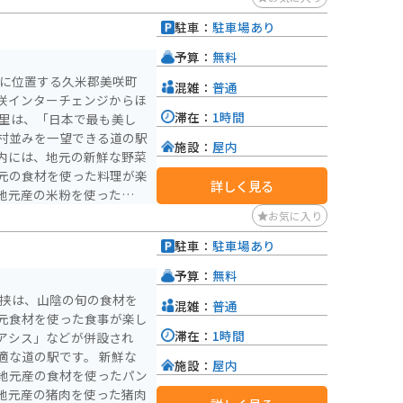
ツーリング途中の休憩場所
駐車：
駐車場あり
近くにあるので、温泉を楽
徳山三佛寺投入堂や、河原
予算：
無料
ています。
央に位置する久米郡美咲町
混雑：
普通
咲インターチェンジからほ
滞在：
1時間
村並みを一望できる道の駅
施設：
屋内
内には、地元の新鮮な野菜
元の食材を使った料理が楽
詳しく見る
地元産の米粉を使ったパン
トは人気です。 バイ
お気に入り
々としており、バイク専用
駐車：
駐車場あり
安心です。また、周辺に
展望台」や、国の重要文化
予算：
無料
など、観光スポットも点在
犬挟は、山陰の旬の食材を
混雑：
普通
しい自然と触れ合いなが
元食材を使った食事が楽し
魅力的な道の駅です。
滞在：
1時間
アシス」などが併設され
道の駅です。 新鮮な
施設：
屋内
地元産の食材を使ったパン
地元産の猪肉を使った猪肉