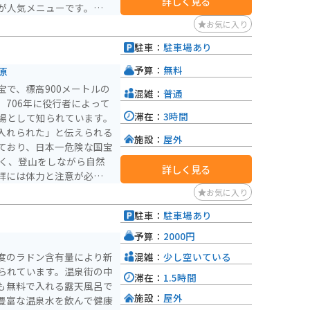
詳しく見る
が人気メニューです。ま
風呂やサウナ、岩盤浴など
お気に入り
癒やすことができます。
駐車：
駐車場あり
とした駐車場が完備されて
沿岸を走る気持ちの良いル
予算：
無料
原
ロードなど、バイクツーリ
で、標高900メートルの
混雑：
普通
道の駅 犬挟を拠点に、鳥
706年に役行者によって
しんでみてはいかがでしょ
滞在：
3時間
場として知られています。
入れられた」と伝えられる
施設：
屋外
ており、日本一危険な国宝
詳しく見る
拝には体力と注意が必要
め、動きやすい服装と靴で
お気に入り
駐車：
駐車場あり
予算：
2000円
混雑：
少し空いている
度のラドン含有量により新
られています。温泉街の中
滞在：
1.5時間
も無料で入れる露天風呂で
施設：
屋外
豊富な温泉水を飲んで健康