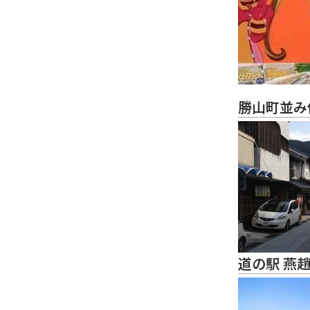
勝山町並み
道の駅 燕