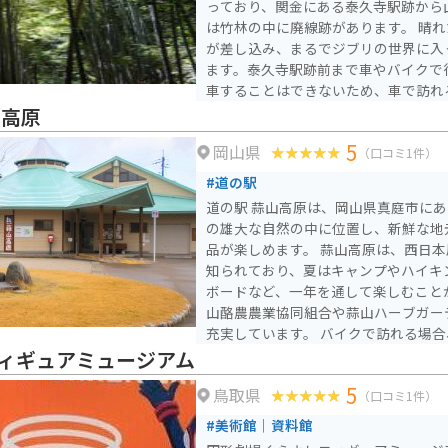
っており、関金にある泰久寺駅跡から
は竹林の中に廃線跡があります。 晴れた日には木々の間から光
が差し込み、まるでジブリの世界に入
ます。泰久寺駅跡前まで車やバイクで
車することはできないため、車で訪れ
光案内所にある臨時駐車場に駐車する
山高原
5
岡山県
（口コミ1件）
#道の駅
道の駅 蒜山高原は、岡山県真庭市に
の雄大な自然の中に位置し、新鮮な地
品が楽しめます。 蒜山高原は、西日本屈指のリゾート地として
知られており、夏はキャンプやハイキ
ボードなど、一年を通して楽しむこと
山酪農農業協同組合や蒜山ハーブガー
充実しています。 バイクで訪れる場合、道の駅 蒜山高原はツー
リングの休憩場所としても最適です。
ィギュアミュージアム
グロードが続くことから、多くのライ
5
鳥取県
辺には、展望台や景勝地も多く、ツー
（口コミ1件）
すすめです。道の駅では、蒜山高原の
#美術館｜資料館
乳を使ったソフトクリームやヨーグル