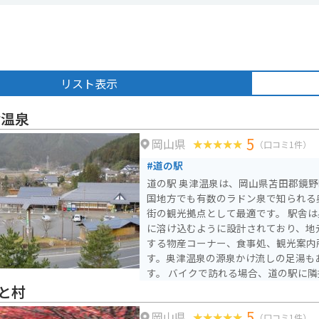
リスト表示
津温泉
5
岡山県
（口コミ1件）
#道の駅
道の駅 奥津温泉は、岡山県苫田郡鏡
国地方でも有数のラドン泉で知られる
街の観光拠点として最適です。 駅舎は奥津温泉街の古い町並み
に溶け込むように設計されており、地
する物産コーナー、食事処、観光案内
す。奥津温泉の源泉かけ流しの足湯も
す。 バイクで訪れる場合、道の駅に隣接する場所にバイクスタ
ンドと屋根付きの駐輪場が用意されて
と村
泉街は石畳の道が多く、バイクの乗り
5
岡山県
奥津温泉は、美作三湯の一つに数えら
（口コミ1件）