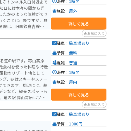
滞在：
1時間
山守トンネル入口付近まで
施設：
屋外
ったかのような体験ができ
行くことは可能ですが、駐
詳しく見る
る際は、旧国鉄倉吉線跡観
ことになります。
お気に入り
駐車：
駐車場あり
予算：
無料
ある道の駅です。蒜山高原
混雑：
普通
元食材を使った料理や特産
滞在：
1時間
ング、冬はスキーやスノー
施設：
屋内
ができます。周辺には、蒜
デンなど、観光スポットも
詳しく見る
蒜山高原は、ワインディン
お気に入り
ダーに人気があります。周
駐車：
駐車場あり
リングの目的地としてもお
特産品であるジャージー牛
予算：
1000円
ト、蒜山焼そばなどが人気