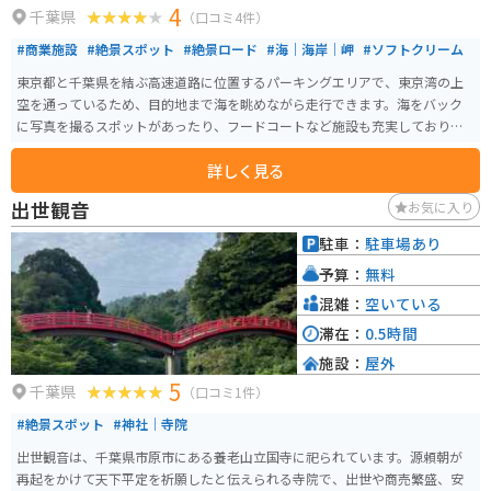
4
千葉県
（口コミ4件）
#商業施設
#絶景スポット
#絶景ロード
#海｜海岸｜岬
#ソフトクリーム
東京都と千葉県を結ぶ高速道路に位置するパーキングエリアで、東京湾の上
空を通っているため、目的地まで海を眺めながら走行できます。海をバック
に写真を撮るスポットがあったり、フードコートなど施設も充実しており大
人子供関係なく、楽しめます。
詳しく見る
出世観音
お気に入り
駐車：
駐車場あり
予算：
無料
混雑：
空いている
滞在：
0.5時間
施設：
屋外
5
千葉県
（口コミ1件）
#絶景スポット
#神社｜寺院
出世観音は、千葉県市原市にある養老山立国寺に祀られています。源頼朝が
再起をかけて天下平定を祈願したと伝えられる寺院で、出世や商売繁盛、安