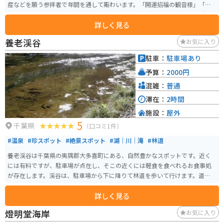
産などを願う参拝者で年間を通して賑わいます。「開運招福の観音様」「祈
祷の名刹」として、多くの方々に親しまれている場所です。 かなり急な階段
詳しく見る
を上っていかなければならない立地で、分かりづらい場所にありますが、養
老渓谷の美しい自然が待っています。手前に地元民家の人がやっているであ
養老渓谷
お気に入り
ろう無人の駐車場があります。箱の中にお金を入れるシステムです。川の上の
赤い橋を渡った先にあります。道からは見えません。金の仏像があり綺麗で
駐車：
駐車場あり
す。人が少なく厳かな雰囲気です。
予算：
2000円
混雑：
普通
滞在：
2時間
施設：
屋外
5
千葉県
（口コミ1件）
#温泉
#珍スポット
#絶景スポット
#湖｜川｜滝
#林道
養老渓谷は千葉県の夷隅郡大多喜町にある、自然豊かなスポットです。近く
には有料ですが、駐車場が点在し、そこの近くには軽食を食べれるお食事処
が存在します。渓谷は、駐車場から下に降りて林道を歩いて行けます。道は滑
りやすいので、気をつけてください。
詳しく見る
燈明堂海岸
お気に入り