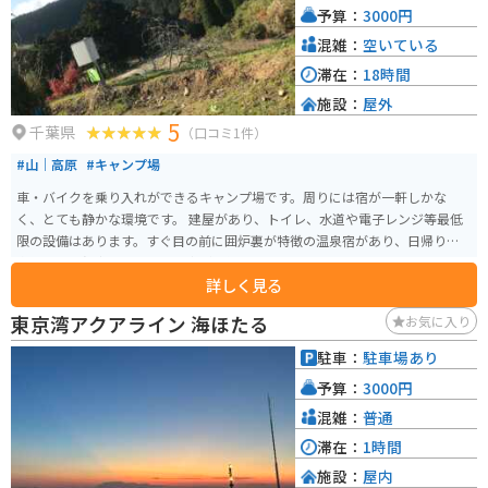
予算：
3000円
混雑：
空いている
滞在：
18時間
施設：
屋外
5
千葉県
（口コミ1件）
#山｜高原
#キャンプ場
車・バイクを乗り入れができるキャンプ場です。周りには宿が一軒しかな
く、とても静かな環境です。 建屋があり、トイレ、水道や電子レンジ等最低
限の設備はあります。すぐ目の前に囲炉裏が特徴の温泉宿があり、日帰り温
泉利用や囲炉裏を囲んでの食事が可能です。
詳しく見る
東京湾アクアライン 海ほたる
お気に入り
駐車：
駐車場あり
予算：
3000円
混雑：
普通
滞在：
1時間
施設：
屋内