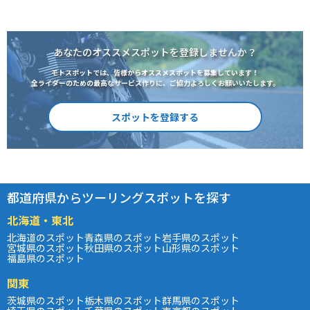
あなたのオススメスポットを登録しませんか？
モトスポットでは、皆様からオススメスポットを募集しています！
全ライダーのための最高なサービス作りに、ご協力よろしくお願いいたします。
スポットを登録する
都道府県からツーリングスポットを探す
北海道・東北
北海道のスポット
青森県のスポット
岩手県のスポット
宮城県のスポット
秋田県のスポット
山形県のスポット
福島県のスポット
関東
茨城県のスポット
栃木県のスポット
群馬県のスポット