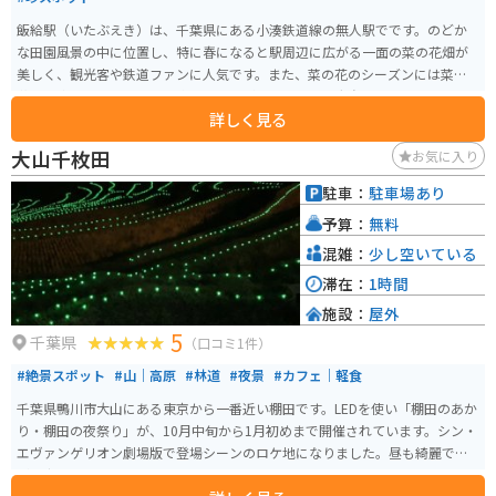
飯給駅（いたぶえき）は、千葉県にある小湊鉄道線の無人駅でです。のどか
な田園風景の中に位置し、特に春になると駅周辺に広がる一面の菜の花畑が
美しく、観光客や鉄道ファンに人気です。また、菜の花のシーズンには菜の
花と列車のコントラストを楽しむことができます。駅舎自体は非常にシンプ
詳しく見る
ルで、趣のある木造の待合室が趣があります。 この駅の一番の特徴は「世界
一大きなトイレ」が設置されていることです。丸太で覆われた中に草原の真
大山千枚田
お気に入り
ん中にポツンとガラス張りのトイレが設置されています。残念ながら女性専
用のトイレのため、男性は使用することはできません。
駐車：
駐車場あり
予算：
無料
混雑：
少し空いている
滞在：
1時間
施設：
屋外
5
千葉県
（口コミ1件）
#絶景スポット
#山｜高原
#林道
#夜景
#カフェ｜軽食
千葉県鴨川市大山にある東京から一番近い棚田です。LEDを使い「棚田のあか
り・棚田の夜祭り」が、10月中旬から1月初めまで開催されています。シン・
エヴァンゲリオン劇場版で登場シーンのロケ地になりました。昼も綺麗です
が、夜のライトアップを見に来るのもオススメです。