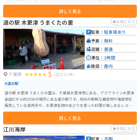
んびりと過ごすことが出来ます。夏でも木が生い茂っていて、涼しいです。
詳しく見る
道の駅 木更津 うまくたの里
お気に入り
駐車：
駐車場あり
予算：
無料
混雑：
普通
滞在：
1時間
施設：
屋内
5
千葉県
（口コミ1件）
#道の駅
道の駅 木更津 うまくたの里は、千葉県木更津市にある、アクアライン木更津
金田ICから約10分の場所にある道の駅です。地元の新鮮な農産物や海産物を
販売している直売所や、木更津名物のあさりを使った料理が楽しめるレスト
ランがあります。 バイクで訪れる際は、広々とした駐車場があるので安心で
詳しく見る
す。アクアラインを通って東京方面から来る場合は、海ほたるPAで休憩して
から向かうのもおすすめです。周辺には、ドイツ風の街並みが楽しめるテー
江川海岸
お気に入り
マパーク「マザー牧場」や、東京湾を一望できる「鋸山」などの観光スポッ
トがあります。 木更津は、あさりや海苔などの海産物が有名です。道の駅 う
駐車：
不明