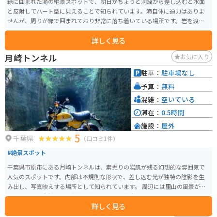
緑に囲まれた滝の絶景スポットで、朝日がちょうど洞窟から差し込むと水面
と反射してハート型に見えることで知られています。滝自体に迫力はありま
せんが、周りが緑で囲まれており非常に落ち着いている場所です。岩を渡っ
て行けば濡れずに滝の近くまで行くことができます。 清水渓流広場が隣接さ
詳しく見る
れており、そのすぐ近くには木道があり、梅雨の時期はホタルが舞う姿を見
ることができます。ホタルが楽しめる梅雨の時期だけではなく、周辺にある
月崎トンネル
お気に入り
亀山湖・亀山ダムは秋になると紅葉を楽しむことができます。 駐車場がある
ので、車・バイクで行くことが可能で、君津ICまたは木更津ICで降りて房総ス
駐車：
駐車場なし
カイラインや国道県道を通って約40分ほどで到着できます。
予算：
無料
混雑：
空いている
滞在：
0.5時間
施設：
屋外
5
千葉県
（口コミ1件）
#絶景スポット
千葉県市原市にある月崎トンネルは、素掘りの岩肌が残る幻想的な雰囲気で
人気のスポットです。内部は不規則な形状で、差し込む光が独特の陰影を生
み出し、写真映えする場所として知られています。 周辺には里山の風景が広
がり、静かな自然の中で散策を楽しめるのも魅力です。トンネル付近は足元
詳しく見る
が滑りやすく、雨天時は特に注意が必要なため歩きやすい靴がおすすめで
す。 バイクで訪れる場合、養老渓谷周辺のワインディングを楽しみながらア