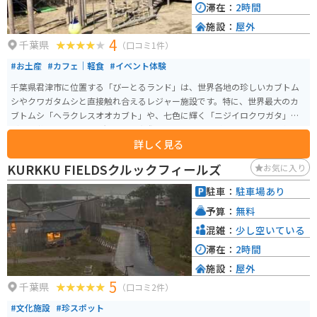
滞在：
2時間
施設：
屋外
4
千葉県
（口コミ1件）
#お土産
#カフェ｜軽食
#イベント体験
千葉県君津市に位置する「びーとるランド」は、世界各地の珍しいカブトム
シやクワガタムシと直接触れ合えるレジャー施設です。特に、世界最大のカ
ブトムシ「ヘラクレスオオカブト」や、七色に輝く「ニジイロクワガタ」な
ど、多彩な甲虫を間近で観察し、実際に手に取ることができます。施設内は
詳しく見る
「甲虫エリア」「PLAYエリア」「芝生エリア」「オフロードエリア」「休憩
エリア」の5つに分かれており、昆虫との触れ合いだけでなく、アスレチック
KURKKU FIELDSクルックフィールズ
お気に入り
やトランポリン、バギー体験など、多彩なアクティビティを楽しめます。 ま
た、芝生エリアでは愛犬とのドッグランやピクニックも可能で、家族全員で
駐車：
駐車場あり
自然を満喫できます。都心からアクアライン経由で約1時間、海ほたるから車
予算：
無料
で20分とアクセスも良好です。営業時間は10時から17時までです。入場料は
大人（中学生以上）1,500円、子供（3歳～小学生）800円で、2歳以下は無料
混雑：
少し空いている
です。夏休み期間（7月15日～8月31日）は料金が変更される場合があります
滞在：
2時間
ので、事前に確認をおすすめします。詳細は公式サイトでご確認ください。
施設：
屋外
自然豊かな環境で、昆虫との触れ合いや多彩な遊具を通じて、子供から大人
5
まで楽しめるスポットです。
千葉県
（口コミ2件）
#文化施設
#珍スポット