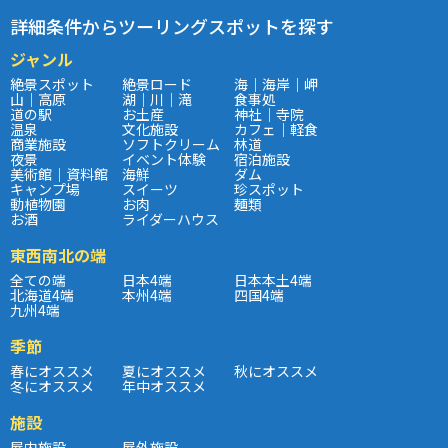
詳細条件からツーリングスポットを探す
ジャンル
絶景スポット
絶景ロード
海｜海岸｜岬
山｜高原
湖｜川｜滝
食事処
道の駅
お土産
神社｜寺院
温泉
文化施設
カフェ｜軽食
商業施設
ソフトクリーム
林道
夜景
イベント体験
宿泊施設
美術館｜資料館
海鮮
ダム
キャンプ場
スイーツ
珍スポット
動植物園
お肉
麺類
お酒
ライダーハウス
東西南北の端
全ての端
日本4端
日本本土4端
北海道4端
本州4端
四国4端
九州4端
季節
春にオススメ
夏にオススメ
秋にオススメ
冬にオススメ
年中オススメ
施設
屋内施設
屋外施設