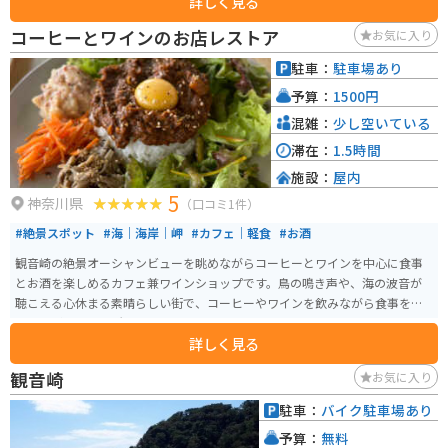
詳しく見る
コーヒーとワインのお店レストア
お気に入り
駐車：
駐車場あり
予算：
1500円
混雑：
少し空いている
滞在：
1.5時間
施設：
屋内
5
神奈川県
（口コミ1件）
#絶景スポット
#海｜海岸｜岬
#カフェ｜軽食
#お酒
観音崎の絶景オーシャンビューを眺めながらコーヒーとワインを中心に食事
とお酒を楽しめるカフェ兼ワインショップです。鳥の鳴き声や、海の波音が
聴こえる心休まる素晴らしい街で、コーヒーやワインを飲みながら食事をす
ることができる場所です。
詳しく見る
観音崎
お気に入り
駐車：
バイク駐車場あり
予算：
無料