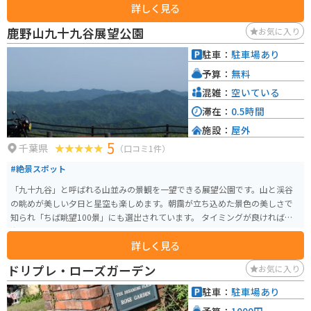
詳しく見る
鹿野山九十九谷展望公園
お気に入り
駐車：
駐車場あり
予算：
無料
混雑：
空いている
滞在：
0.5時間
施設：
屋外
5
千葉県
（口コミ1件）
#絶景スポット
「九十九谷」と呼ばれる山並みの景観を一望できる展望公園です。山と渓谷
の眺めが美しい夕日と星空も楽しめます。朝靄が立ち込めた景色の美しさで
知られ「ちば眺望100景」にも選出されています。 タイミングが良ければ雲
海も見られます。
詳しく見る
ドリプレ・ローズガーデン
お気に入り
駐車：
駐車場あり
予算：
1000円