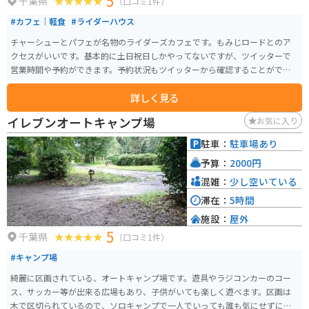
5
千葉県
（口コミ1件）
#カフェ｜軽食
#ライダーハウス
チャーシューとパフェが名物のライダーズカフェです。もみじロードとのア
クセスがいいです。基本的に土日祝日しかやってないですが、ツイッターで
営業時間や予約ができます。予約状況もツイッターから確認することができ
るので確認してから行くのがオススメです。
詳しく見る
イレブンオートキャンプ場
お気に入り
駐車：
駐車場あり
予算：
2000円
混雑：
少し空いている
滞在：
5時間
施設：
屋外
5
千葉県
（口コミ1件）
#キャンプ場
綺麗に区画されている、オートキャンプ場です。遊具やラジコンカーのコー
ス、サッカー等が出来る広場もあり、子供がいても楽しく遊べます。区画は
木で区切られているので、ソロキャンプで一人でいっても誰も気にせずにの