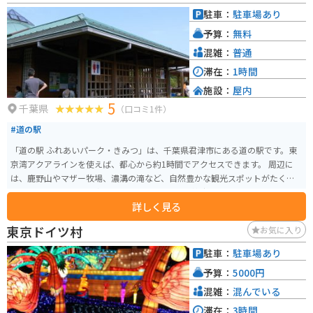
駐車：
駐車場あり
予算：
無料
混雑：
普通
滞在：
1時間
施設：
屋内
5
千葉県
（口コミ1件）
#道の駅
「道の駅 ふれあいパーク・きみつ」は、千葉県君津市にある道の駅です。東
京湾アクアラインを使えば、都心から約1時間でアクセスできます。 周辺に
は、鹿野山やマザー牧場、濃溝の滝など、自然豊かな観光スポットがたくさ
んあります。とくに、鹿野山はバイクで走るのが気持ち良いコースなので、
詳しく見る
ツーリングにもおすすめです。道の駅には、地元の新鮮な農産物が販売され
ているほか、レストランでは君津産の食材を使った料理を楽しむことができ
東京ドイツ村
お気に入り
ます。名物は、竹炭を使った真っ黒なソフトクリーム「竹炭ソフト」です。
また、併設されている「君津ふるさと物産館」では、君津市や周辺地域の特
駐車：
駐車場あり
産品を販売しています。
予算：
5000円
混雑：
混んでいる
滞在：
3時間