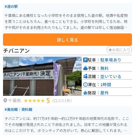
#道の駅
千葉県にある廃校となった小学校をそのまま使用した道の駅。地酒や名産物
を買うことはもちろん、食べることもできる。小学校を利用してるため、椅
子や机がそのまま利用されたりもしてました。道の駅では珍しく宿泊施設も
あり、お湯にも浸かれる施設もある。
詳しく見る
チバニアン
お気に入り
駐車：
駐車場あり
予算：
無料
混雑：
空いている
滞在：
1時間
施設：
屋外
5
千葉県
（口コミ1件）
#美術館｜資料館
チバニアンとは、約77万4千年前～約12万9千年前の地質年代の名称で、ここ
でその地層が発見されたことで命名されました。日本でこの地層が見られる
のはここだけです。 ボランティアの方がいて、熱心に解説してくれます。駐