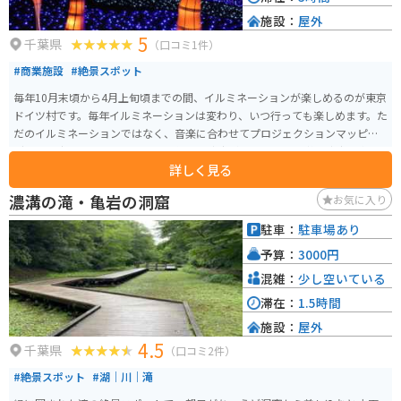
施設：
屋外
5
千葉県
（口コミ1件）
#商業施設
#絶景スポット
毎年10月末頃から4月上旬頃までの間、イルミネーションが楽しめるのが東京
ドイツ村です。毎年イルミネーションは変わり、いつ行っても楽しめます。た
だのイルミネーションではなく、音楽に合わせてプロジェクションマッピン
グを映し出したり、シャボン玉を使った演出があったりと多彩な演出で楽し
詳しく見る
ませてくれます。 駐車場も敷地内にあり比較的近くに停めることはできます
が、クリスマスシーズンは混み合います。夕方から行っても車は停められな
濃溝の滝・亀岩の洞窟
お気に入り
い可能性があるので注意が必要です。飲食店もたくさんあります。ドイツ村と
言われるだけあり、ソーセージは絶品です。他にも身体が温まるメニューを
駐車：
駐車場あり
多く揃えています。 夜だけではなく、昼間はパターゴルフや釣り堀、ドイツ
予算：
3000円
村で飼育している犬とふれあうことのできる施設などあります。小さいお子
様はもちろん、大人まで老若男女問わず、遊べる施設です。
混雑：
少し空いている
滞在：
1.5時間
施設：
屋外
4.5
千葉県
（口コミ2件）
#絶景スポット
#湖｜川｜滝