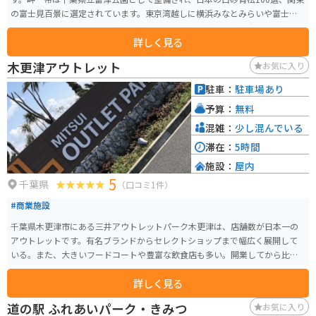
の富士見百景に選定されています。東京湾越しに横浜みなとみらいや富士
山、アクアラインが眺められるので、景色もよく特徴的な展望台があるの
詳しく見る
で、写真も映えます。
木更津アウトレット
お気に入り
駐車：
駐車場あり
予算：
無料
混雑：
少し混んでいる
滞在：
5時間
施設：
屋内
5
千葉県
（口コミ1件）
#商業施設
千葉県木更津市にある三井アウトレットパーク木更津は、店舗数が日本一の
アウトレットです。有名ブランドからセレクトショップまで幅広く展開して
いる。また、大きいフードコートや豊富な飲食店も多い。開業してから比較
的新しいアウトレットモールである
詳しく見る
道の駅 ふれあいパーク・きみつ
お気に入り