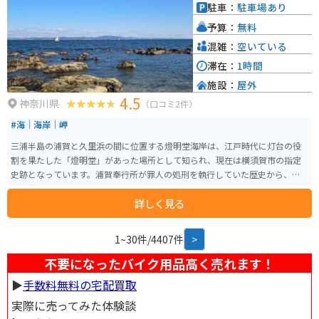
駐車：
駐車場あり
予算：
無料
混雑：
空いている
滞在：
1時間
施設：
屋外
4.5
神奈川県
（口コミ2件）
#海｜海岸｜岬
三浦半島の浦賀と久里浜の間に位置する燈明堂海岸は、江戸時代に灯台の役
割を果たした「燈明堂」があった場所として知られ、現在は横須賀市の指定
史跡となっています。浦賀奉行所が罪人の処刑を執行していた歴史から、別
名「首切り場」とも呼ばれています。 京急久里浜駅から車で30分圏内という
詳しく見る
アクセスの良さながら、三浦半島では珍しい細かい貝殻からなる白い砂浜
と、約500メートルにわたる広い浅瀬が続く穴場のスポットです。海水浴やス
ノーケリングの練習にも適しており、冬の澄んだ日には対岸の房総半島をき
1~30件/4407件
>
れいに望むことができます。 隣接する有料駐車場のほか、バイクであれば浜
の入り口付近に停車できるスペースもあり、磯遊びや景色を楽しめる静かな
不要になったバイク用品高く売れます！
海岸です。
▶︎
手数料無料の宅配買取
実際に売ってみた体験談