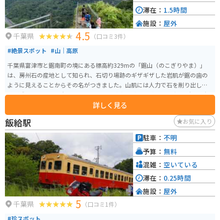
滞在：
1.5時間
施設：
屋外
4.5
千葉県
（口コミ3件）
#絶景スポット
#山｜高原
千葉県富津市と鋸南町の境にある標高約329mの「鋸山（のこぎりやま）」
は、房州石の産地として知られ、石切り場跡のギザギザした岩肌が鋸の歯の
ように見えることからその名がつきました。山肌には人力で石を削り出した
跡が残り、歴史と迫力を感じさせます。 南側一帯は関東最古の勅願所・日本
詳しく見る
寺の境内で、「地獄のぞき」からは東京湾や富士山を望む絶景を楽しめま
す。さらに、日本一の大きさを誇る大仏や百尺観音、1500体を超える石仏群
飯給駅
お気に入り
など見どころも豊富。ロープウェーで山頂までアクセスできるため、初心者
でも気軽に歴史と絶景を満喫できる人気スポットです。
駐車：
不明
予算：
無料
混雑：
空いている
滞在：
0.25時間
施設：
屋外
5
千葉県
（口コミ1件）
#珍スポット