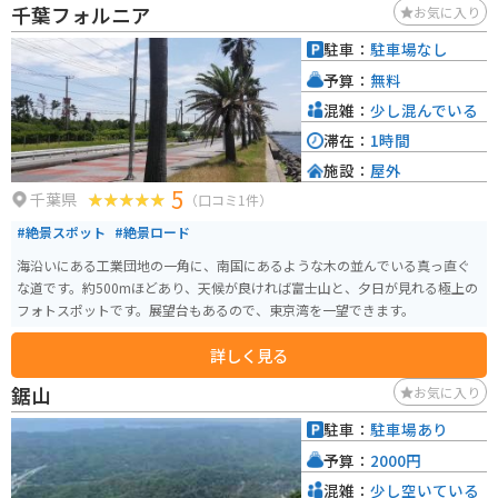
千葉フォルニア
お気に入り
クセスできるルートで、ツーリングの立ち寄りスポットとしても最適です
が、道幅が狭い区間もあるため慎重な走行が求められます。目的地の途中か
駐車：
駐車場なし
ら電波が入らなくなります。また、道が濡れていたりぬかるんでいる箇所が
予算：
無料
あり、運転に自信がない人は特に注意が必要です。
混雑：
少し混んでいる
滞在：
1時間
施設：
屋外
5
千葉県
（口コミ1件）
#絶景スポット
#絶景ロード
海沿いにある工業団地の一角に、南国にあるような木の並んでいる真っ直ぐ
な道です。約500mほどあり、天候が良ければ富士山と、夕日が見れる極上の
フォトスポットです。展望台もあるので、東京湾を一望できます。
詳しく見る
鋸山
お気に入り
駐車：
駐車場あり
予算：
2000円
混雑：
少し空いている