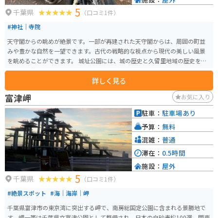
5
千葉県
（口コミ1件）
#神社｜寺院
天守閣からの眺めが絶景です。一部が再建された天守閣からは、周囲の町並
みや豊かな自然を一望できます。古代の戦略的な視点から現代の美しい風景
を眺めることができます。 城址公園には、城の歴史と久留里地域の歴史を学
べる資料館もあります。この地域の歴史を深く理解することができます。ま
詳しく見る
た、城址公園自体も四季折々の風情が楽しめるので、特に春の桜や秋の紅葉
の季節は格別です。 地元の祭りやイベントにも使われることがあり、地元の
富津岬
お気に入り
文化と結びついています。久留里城は歴史好き、自然好き、地元の文化に興味
がある人々にとって、オススメの場所です。
駐車：
駐車場あり
予算：
無料
混雑：
普通
滞在：
0.5時間
施設：
屋外
5
千葉県
（口コミ1件）
#絶景スポット
#海｜海岸｜岬
千葉県富津市の東京湾に突出する岬で、南房総国定公園に含まれる景勝地で
す。岬一帯は千葉県立富津公園として整備され、日本の白砂青松100選、関東