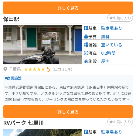
車場にはちょっとしたセンターがあり、地層の解説などがされています。今
詳しく見る
年に入り、ゴールデンスパイク(模式地層の印)が打たれました。 世界的に見
ても珍しい地層が見られるスポットなので、オススメです。
保田駅
お気に入り
駐車：
駐車場あり
予算：
無料
混雑：
空いている
滞在：
0.2時間
施設：
屋内
5
千葉県
（口コミ1件）
#商業施設
千葉県安房郡鋸南町保田にある、東日本旅客鉄道（JR東日本）内房線の駅で
す。小さい駅ですが、ノスタルジックな雰囲気で趣のある駅です。近くには道
の駅 保田小学校もあり、ツーリングの際に立ち寄っていただきたい駅です。
利用者も少ないので、バイクは停めやすいです。
詳しく見る
RVパーク 七里川
お気に入り
駐車：
駐車場あり