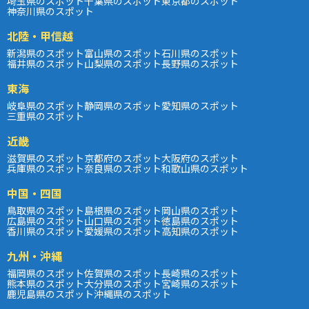
埼玉県のスポット
千葉県のスポット
東京都のスポット
神奈川県のスポット
北陸・甲信越
新潟県のスポット
富山県のスポット
石川県のスポット
福井県のスポット
山梨県のスポット
長野県のスポット
東海
岐阜県のスポット
静岡県のスポット
愛知県のスポット
三重県のスポット
近畿
滋賀県のスポット
京都府のスポット
大阪府のスポット
兵庫県のスポット
奈良県のスポット
和歌山県のスポット
中国・四国
鳥取県のスポット
島根県のスポット
岡山県のスポット
広島県のスポット
山口県のスポット
徳島県のスポット
香川県のスポット
愛媛県のスポット
高知県のスポット
九州・沖縄
福岡県のスポット
佐賀県のスポット
長崎県のスポット
熊本県のスポット
大分県のスポット
宮崎県のスポット
鹿児島県のスポット
沖縄県のスポット