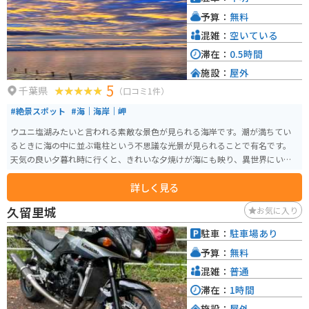
まくたの里でも、新鮮な魚介類を購入することができます。また、お土産に
予算：
無料
は、木更津産の海苔を使ったお菓子や、あさりの佃煮などがおすすめです。
混雑：
空いている
滞在：
0.5時間
施設：
屋外
5
千葉県
（口コミ1件）
#絶景スポット
#海｜海岸｜岬
ウユニ塩湖みたいと言われる素敵な景色が見られる海岸です。潮が満ちてい
るときに海の中に並ぶ電柱という不思議な光景が見られることで有名です。
天気の良い夕暮れ時に行くと、きれいな夕焼けが海にも映り、異世界にいる
ような素晴らしい景色を見ることができます。 車やバイクを止められるよう
詳しく見る
なスペースがあります。奥の方へ歩いていくと海が見えてくるので、そのま
ま奥まで歩き続けると電柱が見えてきます。道はきちんと整備されているわ
久留里城
お気に入り
けではないので、背の高い草をかき分けながら進む場所もあります。
駐車：
駐車場あり
予算：
無料
混雑：
普通
滞在：
1時間
施設：
屋外