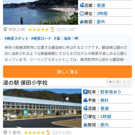
混雑：
普通
滞在：
2時間
施設：
屋外
5
神奈川県
（口コミ1件）
#絶景スポット
#絶景ロード
#海｜海岸｜岬
神奈川県横須賀市に位置する観音崎と呼ばれるエリアです。観音崎公園の灯
台に由来されるような断崖絶壁にそびえる灯台からの絶景が楽しめる公園と
なっています。ツーリングスポットとしては、横須賀市中心部から観音崎に
かけて海沿いを走るため、気持ちの良い走りが体感できます。
詳しく見る
道の駅 保田小学校
お気に入り
駐車：
駐車場あり
予算：
無料
混雑：
普通
滞在：
1時間
施設：
屋内
5
千葉県
（口コミ1件）