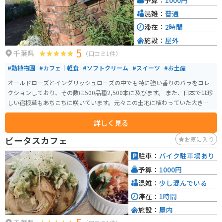
混雑：
普通
滞在：
2時間
施設：
屋外
5
千葉県
（口コミ1件）
#動植物園
#カフェ｜軽食
#ソフトクリーム
#スイーツ
#お土産
オールドローズとイングリッシュローズの中でも特に強い香りのバラをコレ
クションしており、その数は500品種2,500本に及びます。 また、日本では珍
しい宿根草もあちこちに咲いています。元々この土地に植わっていた大きく
て見事な樹木を活かしたガーデン造りにも注目です。 敷地内には、アンティ
詳しく見る
ーク＆植物雑貨のお店や、天然のバラから作られた香水の香りが漂うお食事
＆お飲み物の図書館カフェもあり、庭園を眺めながらゆったりとした時間を
ビータスカフェ
お気に入り
過ごせます。
駐車：
バイク駐車場あり
予算：
1000円
混雑：
少し混んでいる
滞在：
1時間
施設：
屋内