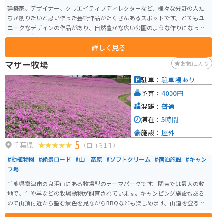
建築家、デザイナー、クリエイティブディレクターなど、様々な分野の人た
ちが創りたいと思い作った芸術作品がたくさんあるスポットです。とてもユ
ニークなデザインの作品があり、自然豊かな広い公園のような作りになって
います。動物もいたり、イートスペースもあり、とても楽しい作りになって
詳しく見る
いる。芸術に興味がある人もない人も楽しめるのでオススメです。
マザー牧場
お気に入り
駐車：
駐車場あり
予算：
4000円
混雑：
普通
滞在：
5時間
施設：
屋外
5
千葉県
（口コミ1件）
#動植物園
#絶景ロード
#山｜高原
#ソフトクリーム
#宿泊施設
#キャン
プ場
千葉県富津市の鬼泪山にある牧場型のテーマパークです。関東では最大の敷
地で、牛や羊などの牧場動物が飼育されています。キャンピング施設もある
ので山頂付近から望む景色を見ながらBBQなども楽しめます。山道を登るの
で道中ツーリングにも最適です。