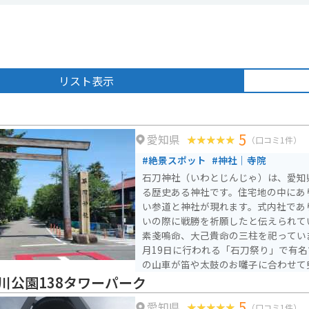
リスト表示
5
愛知県
（口コミ1件）
#絶景スポット
#神社｜寺院
石刀神社（いわとじんじゃ）は、愛知
る歴史ある神社です。住宅地の中にあ
い参道と神社が現れます。式内社であ
いの際に戦勝を祈願したと伝えられて
素戔嗚命、大己貴命の三柱を祀ってい
月19日に行われる「石刀祭り」で有名
の山車が笛や太鼓のお囃子に合わせて
露されます。また、祭りの中心となる
川公園138タワーパーク
う伝統的な役割もあり、地域の人々に
5
愛知県
（口コミ1件）