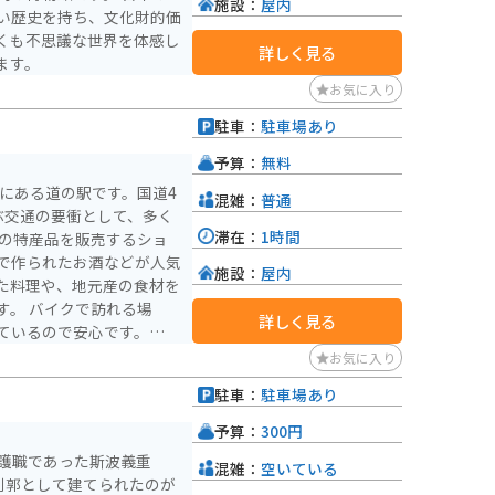
施設：
屋内
い歴史を持ち、文化財的価
くも不思議な世界を体感し
詳しく見る
ます。
お気に入り
駐車：
駐車場あり
予算：
無料
にある道の駅です。国道4
混雑：
普通
ぶ交通の要衝として、多く
滞在：
1時間
で作られたお酒などが人気
施設：
屋内
た料理や、地元産の食材を
れる場
詳しく見る
ているので安心です。ま
ーリングの休憩場所として
お気に入り
駐車：
駐車場あり
また、春には桜、秋には紅
折々の自然を楽しむことが
予算：
300円
の守護職であった斯波義重
混雑：
空いている
別郭として建てられたのが