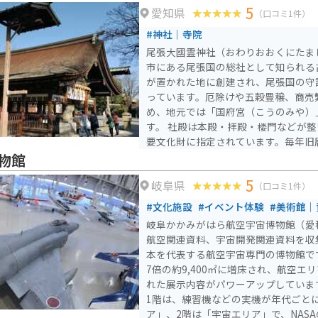
5
愛知県
いるので安心です。長良川沿いを走る国
（口コミ1件）
く、ツーリングに最適なルートです。
#神社｜寺院
尾張大國霊神社（おわりおおくにたま
市にある尾張国の総社として知られる
が置かれた地に創建され、尾張国の守
っています。厄除けや五穀豊穣、商売
め、地元では「国府宮（こうのみや）
す。 社殿は本殿・拝殿・楼門などが整い、楼門と拝殿は国の重
要文化財に指定されています。毎年旧暦
府宮はだか祭（儺追神事）」は、全国
物館
で、多くの参拝客が訪れます。
5
岐阜県
（口コミ1件）
#文化施設
#イベント体験
#美術館｜
岐阜かかみがはら航空宇宙博物館（愛
航空関連資料、宇宙開発関連資料を収
本を代表する航空宇宙専門の博物館です
7倍の約9,400㎡に増床され、航空エ
れた展示内容がパワーアップしていま
1階は、練習機などの実機が年代ごと
ア」、2階は「宇宙エリア」で、NAS