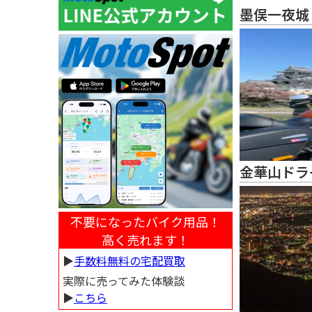
墨俣一夜城
金華山ドラ
不要になったバイク用品！
高く売れます！
▶︎
手数料無料の宅配買取
実際に売ってみた体験談
▶︎
こちら