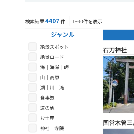
4407
検索結果
件
1~30件を表示
ジャンル
絶景スポット
石刀神社
絶景ロード
海｜海岸｜岬
山｜高原
湖｜川｜滝
食事処
道の駅
お土産
国営木曽三
神社｜寺院