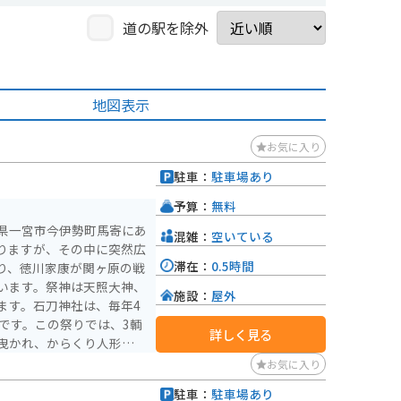
道の駅を除外
地図表示
お気に入り
駐車：
駐車場あり
予算：
無料
県一宮市今伊勢町馬寄にあ
混雑：
空いている
りますが、その中に突然広
滞在：
0.5時間
り、徳川家康が関ヶ原の戦
います。祭神は天照大神、
施設：
屋外
ます。石刀神社は、毎年4
です。この祭りでは、3輌
詳しく見る
曳かれ、からくり人形が披
「頭人（とうにん）」とい
お気に入り
とって重要な行事です。
駐車：
駐車場あり