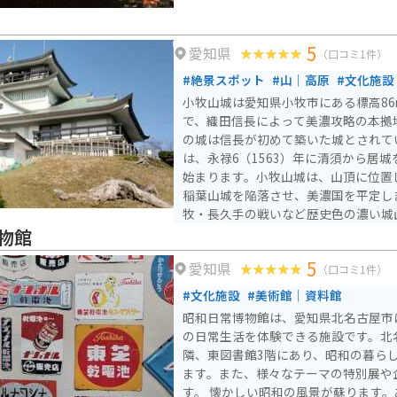
5
愛知県
（口コミ1件）
#絶景スポット
#山｜高原
#文化施設
小牧山城は愛知県小牧市にある標高8
で、織田信長によって美濃攻略の本拠
の城は信長が初めて築いた城とされて
は、永禄6（1563）年に清須から居
始まります。小牧山城は、山頂に位置
稲葉山城を陥落させ、美濃国を平定しました。 小
牧・長久手の戦いなど歴史色の濃い城
り、春にはソメイヨシノ、カンザン、
物館
の桜が咲き誇ります。現在、小牧山は
5
愛知県
れており、歴史を感じることができる
（口コミ1件）
とができるスポットとなっています。 山頂の小牧山歴史館や山
#文化施設
#美術館｜資料館
麓の小牧山城史跡情報館「れきしるこ
昭和日常博物館は、愛知県北名古屋市
や石垣などの遺構、自然などを学ぶこ
の日常生活を体験できる施設です。北
跡内を散策しながら、石垣や土塁など
隣、東図書館3階にあり、昭和の暮ら
す。
ます。また、様々なテーマの特別展や
す。 懐かしい昭和の風景が蘇ります。あの看板、あのゲーム、