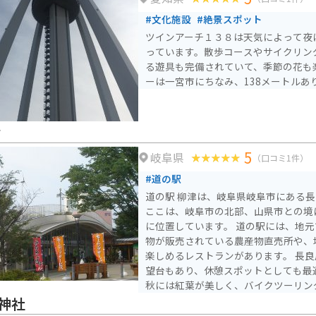
#文化施設
#絶景スポット
ツインアーチ１３８は天気によって夜
っています。散歩コースやサイクリン
る遊具も完備されていて、季節の花も
ーは一宮市にちなみ、138メートルあ
津
5
岐阜県
（口コミ1件）
#道の駅
道の駅 柳津は、岐阜県岐阜市にある
ここは、岐阜市の北部、山県市との境
に位置しています。 道の駅には、地元で採れた新鮮な野菜や果
物が販売されている農産物直売所や、
楽しめるレストランがあります。 長良川を望むことができる展
望台もあり、休憩スポットとしても最
秋には紅葉が美しく、バイクツーリン
あります。周辺には、岐阜城などの観
神社
す。 バイクで訪れる場合、道の駅には広い駐車場が完備されて