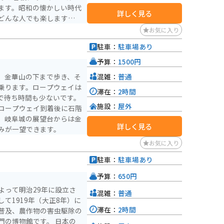
ます。昭和の懐かしい時代
詳しく見る
どんな人でも楽します。駐
バイクの展示もあります。
お気に入り
駐車：
駐車場あり
予算：
1500円
混雑：
普通
、金華山の下まで歩き、そ
乗ります。ロープウェイは
滞在：
2時間
ので待ち時間も少ないです。
施設：
屋外
ロープウェイ到着後に石階
。岐阜城の展望台からは金
詳しく見る
みが一望できます。
お気に入り
駐車：
駐車場あり
予算：
650円
よって明治29年に設立さ
混雑：
普通
て1919年（大正8年）に
滞在：
2時間
普及、農作物の害虫駆除の
博物館です。 日本の