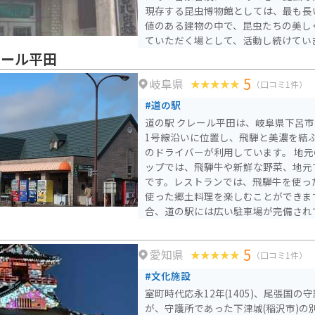
現存する昆虫博物館としては、最も長
値のある建物の中で、昆虫たちの美し
ていただく場として、活動し続けてい
レール平田
5
岐阜県
（口コミ1件）
#道の駅
道の駅 クレール平田は、岐阜県下呂市
1号線沿いに位置し、飛騨と美濃を結
のドライバーが利用しています。 地元の特産品を販売するショ
ップでは、飛騨牛や新鮮な野菜、地元
です。レストランでは、飛騨牛を使っ
使った郷土料理を楽しむことができます。 バイクで訪
合、道の駅には広い駐車場が完備され
た、休憩所も充実しており、長距離ツ
も最適です。 周辺には、下呂温泉や馬瀬川温泉などの温泉地が
5
愛知県
あり、観光の拠点としても便利です。
（口コミ1件）
葉の名所としても知られており、四季
#文化施設
できます。
室町時代応永12年(1405)、尾張国
が、守護所であった下津城(稲沢市)の