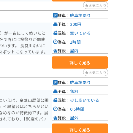
宇宙開発の歴史をさまざまな
お気に入り
駐車：
駐車場あり
誇り、人気の航空機シミュ
ています。複葉機から国際
予算：
200円
宙の歴史をたどりながら、
混雑：
空いている
吉）が一夜にして築いたと
ログラムやツアーも定期的
有名で春には桜祭りが開催
滞在：
1時間
しており、オリジナルグル
わいます。 長良川沿いに
施設：
屋内
スポットになっています。
。
詳しく見る
お気に入り
駐車：
駐車場あり
予算：
無料
混雑：
少し空いている
といえば、金華山展望公園
ェイ展望台はどちらかとい
滞在：
0.5時間
なめなのが特徴的です。展
施設：
屋外
れており、180度のパノ
詳しく見る