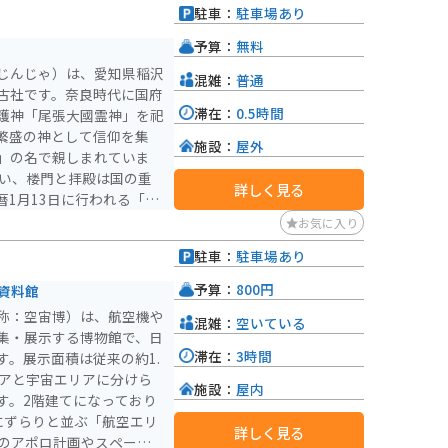
駐車：
駐車場あり
道156号線は、景色が良
予算：
無料
じんじゃ）は、愛知県稲沢
混雑：
普通
古社です。奈良時代に国府
滞在：
0.5時間
護神「尾張大國霊神」を祀
繁盛の神として信仰を集
施設：
屋外
」の名で親しまれていま
詳しく見る
1月13日に行われる「国
的にも有名な勇壮な祭り
お気に入り
駐車：
駐車場あり
予算：
800円
資料館
称：空宙博）は、航空機や
混雑：
空いている
集・展示する博物館で、日
滞在：
3時間
。展示面積は従来の約1.
リアと宇宙エリアに分けら
施設：
屋内
す。2階建てになっており
にずらりと並ぶ「航空エリ
詳しく見る
Aのアポロ計画やスペース