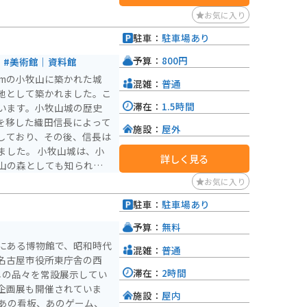
お気に入り
駐車：
駐車場あり
予算：
800円
#美術館｜資料館
6mの小牧山に築かれた城
混雑：
普通
地として築かれました。こ
滞在：
1.5時間
います。小牧山城の歴史
城を移した織田信長によって
施設：
屋外
しており、その後、信長は
牧山城は、小
詳しく見る
山の森としても知られてお
シダレザクラなど約10種類
お気に入り
山全体が公園として整備さ
駐車：
駐車場あり
とともに、自然を楽しむこ
予算：
無料
まき」では、小牧山の歴史
にある博物館で、昭和時代
混雑：
普通
とができます。緑豊かな史
名古屋市役所東庁舎の西
の遺構を見ることができま
滞在：
2時間
しの品々を常設展示してい
企画展も開催されていま
施設：
屋内