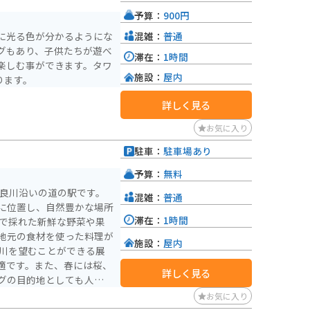
予算：
900円
混雑：
普通
に光る色が分かるようにな
グもあり、子供たちが遊べ
滞在：
1時間
楽しむ事ができます。タワ
施設：
屋内
ります。
詳しく見る
お気に入り
駐車：
駐車場あり
予算：
無料
長良川沿いの道の駅です。
混雑：
普通
に位置し、自然豊かな場所
滞在：
1時間
地元の食材を使った料理が
施設：
屋内
適です。また、春には桜、
詳しく見る
グの目的地としても人気が
光スポットも点在していま
お気に入り