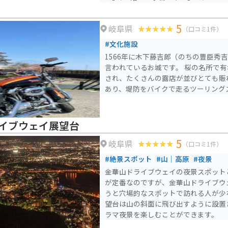
シャトル、日本のH-IIロケットなど
展示物があります。 各務原で生産された世界に唯一現存する
5
岐阜県
「飛燕」を含む日本一の実機展示数を
（口コミ1件）
レーターやハンズオン展示が公開され
#文化施設
宇宙ステーション（ISS）まで航空宇
1566年に木下藤吉郎（のちの豊臣秀
産業技術を体験的に学べます。学習プ
言われているお城です。 桜の名所で
に開催され、カフェやショップも充実
され、たくさんの露店が並びとても賑
メや特別なグッズもあります。 駐車場は大きいので駐車には困
あり、堤防をバイクで走るツーリング
りません。入館料は大人は800円です
イブウェイ展望台
5
岐阜県
（口コミ1件）
#絶景スポット
#山｜高原
#夜景
金華山ドライブウェイの夜景スポット
が定番なのですが、金華山ドライブウ
うと穴場的なスポットで訪れる人が少
望台は山の斜面に飛び出すように設置さ
ラマ夜景を楽しむことができます。