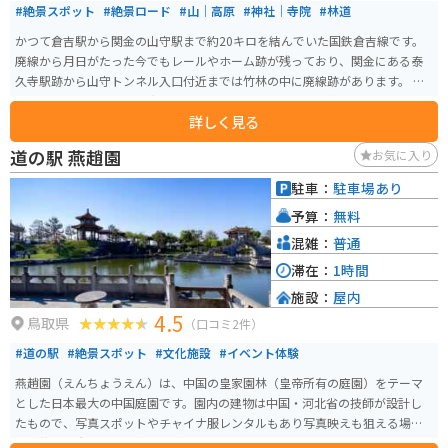
#絶景スポット
#絶景ロード
#山｜高原
#神社｜寺院
#林道
かつて倉吉駅から関金の山守駅まで約20キロを結んでいた国鉄倉吉線です。
廃線から月日がたった今でもレールやホーム跡が残っており、関金にある泰
久寺駅跡から山守トンネル入口付近までは竹林の中に廃線跡があります。 晴
れた日には木々の間から光が差し込み、まるでジブリの世界に入ったかのよ
詳しく見る
うな体験ができます。泰久寺駅跡前まで車やバイクで行くことは可能です
が、駐車することはできないため、車で訪れる際は、旧国鉄倉吉線跡観光案
道の駅 燕趙園
お気に入り
内所にある臨時駐車場に駐車することになります。
駐車：
駐車場あり
予算：
無料
混雑：
普通
滞在：
1時間
施設：
屋内
4.5
鳥取県
（口コミ2件）
#道の駅
#絶景スポット
#文化施設
#イベント体験
燕趙園（えんちょうえん）は、中国の皇家園林（皇帝所有の庭園）をテーマ
とした日本最大の中国庭園です。園内の建物は中国・河北省の技師が設計し
たもので、写真スポットやチャイナ服レンタルもあり写真映えも狙える場所
で家族でも大人から子供まで楽しめるスポットです。