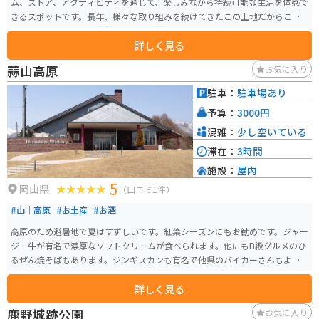
ム、ストア、アクティビティを通じて、楽しみながら持続可能な生活を体感で
きるスポットです。長年、様々な取り組みを続けてきたこの土地だからこそ
伝えることのできる、自然と心地よく共生できる生き方を考えさせてくれる
詳しく見る
場所です。
蒜山高原
お気に入り
駐車：
駐車場あり
予算：
3000円
混雑：
少し空いている
滞在：
3時間
施設：
屋内
5
岡山県
（口コミ1件）
#山｜高原
#お土産
#お酒
高原のため避暑地で夏はすずしいです。紅葉シーズンにもお勧めです。ジャー
ジー牛が有名で濃厚なソフトクリームが食べられます。他にもB級グルメのひ
るぜん焼そばもあります。ジンギスカンも有名で他県のバイカーさんもよく
見かけます。交通量もそれ程多くないため、ツーリングには最適です。
詳しく見る
鹿野城跡公園
お気に入り