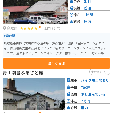
予算：
無料
混雑：
普通
滞在：
1時間
施設：
屋内
5
鳥取県
（口コミ1件）
#道の駅
鳥取県東伯郡北栄町にある道の駅 北条公園は、漫画『名探偵コナン』の作
者、青山剛昌先生の出身地ということもあり、コナンファンに人気のスポッ
トです。 道の駅には、コナンのキャラクター像やトリックアートなどがあ
り、写真撮影を楽しむことができます。 また、隣接する青山剛昌ふるさと館
詳しく見る
では、原画やアニメの資料などが展示されており、コナンの世界観をより深
く知ることができます。 地元の特産品を販売するコーナーもあり、梨を使っ
青山剛昌ふるさと館
お気に入り
たスイーツや、新鮮な野菜などが人気です。 バイクで訪れる場合は、道の駅
に隣接する無料駐車場に駐車できます。 ツーリングの休憩場所としても最適
駐車：
バイク駐車場あり
で、道の駅周辺には、自然豊かな公園や温泉施設などもあります。
予算：
700円
混雑：
少し混んでいる
滞在：
2時間
施設：
屋内