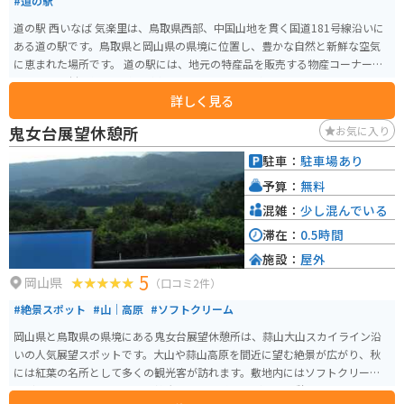
#道の駅
道の駅 西いなば 気楽里は、鳥取県西部、中国山地を貫く国道181号線沿いに
ある道の駅です。鳥取県と岡山県の県境に位置し、豊かな自然と新鮮な空気
に恵まれた場所です。 道の駅には、地元の特産品を販売する物産コーナー
や、地元食材を使った料理が楽しめるレストランがあります。物産コーナー
詳しく見る
では、鳥取県産の新鮮な野菜や果物、地元産の猪肉や鹿肉を使ったジビエ料
理、西いなばの特産品である「豆腐ちくわ」などが人気です。レストランで
鬼女台展望休憩所
お気に入り
は、鳥取県産の食材を使った定食や麺類、丼物などが味わえます。 また、道
の駅 西いなば 気楽里は、バイクツーリングの拠点としても人気があります。
駐車：
駐車場あり
道の駅には、バイクスタンドや休憩スペースが完備されているほか、周辺に
予算：
無料
は、中国山地のワインディングロードや、絶景スポットがたくさんありま
す。ツーリングの休憩に、ぜひお立ち寄りください。 周辺には、鳥取県の名
混雑：
少し混んでいる
峰・大山や、日本最大級の花崗岩ドームとして知られる「鬼の舌震」などの
滞在：
0.5時間
観光スポットがあります。道の駅で情報収集をしてから、観光に出かけるの
施設：
屋外
もおすすめです。
5
岡山県
（口コミ2件）
#絶景スポット
#山｜高原
#ソフトクリーム
岡山県と鳥取県の県境にある鬼女台展望休憩所は、蒜山大山スカイライン沿
いの人気展望スポットです。大山や蒜山高原を間近に望む絶景が広がり、秋
には紅葉の名所として多くの観光客が訪れます。敷地内にはソフトクリーム
などを販売する売店もあり、雄大な景色を眺めながらの休憩にぴったりで