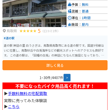
予算：
無料
混雑：
普通
滞在：
1時間
施設：
屋内
5
鳥取県
（口コミ1件）
#道の駅
道の駅 神話の里 白うさぎは、鳥取県鳥取市にある道の駅です。国道9号線沿
いに位置し、鳥取砂丘や白兎海岸などの観光スポットへのアクセスも良好で
す。 この道の駅は、「因幡の白兎」の神話にちなんだ施設となっており、白
ウサギのオブジェや、神話の世界観を表現したモニュメントなどが設置され
詳しく見る
ています。地元の特産品を販売するショップやレストランもあり、鳥取の味
覚を楽しむこともできます。 バイクで訪れる場合、道の駅には広い駐車場が
完備されているため安心です。鳥取砂丘や白兎海岸など、周辺には風光明媚な
1~30件/4407件
>
スポットが多いため、ツーリングの拠点としても最適です。 鳥取県は、二十
世紀梨や松葉がになどの名産品で知られています。道の駅のレストランや売
不要になったバイク用品高く売れます！
店でも、これらの特産品を使った料理やお土産が販売されていることがあり
▶︎
手数料無料の宅配買取
ますので、ぜひ味わってみてください。
実際に売ってみた体験談
▶︎
こちら