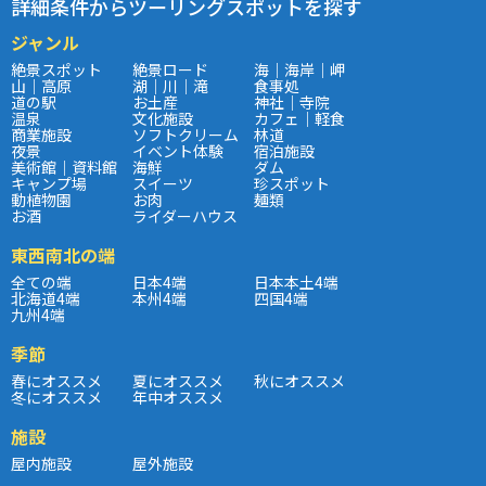
詳細条件からツーリングスポットを探す
ジャンル
絶景スポット
絶景ロード
海｜海岸｜岬
山｜高原
湖｜川｜滝
食事処
道の駅
お土産
神社｜寺院
温泉
文化施設
カフェ｜軽食
商業施設
ソフトクリーム
林道
夜景
イベント体験
宿泊施設
美術館｜資料館
海鮮
ダム
キャンプ場
スイーツ
珍スポット
動植物園
お肉
麺類
お酒
ライダーハウス
東西南北の端
全ての端
日本4端
日本本土4端
北海道4端
本州4端
四国4端
九州4端
季節
春にオススメ
夏にオススメ
秋にオススメ
冬にオススメ
年中オススメ
施設
屋内施設
屋外施設