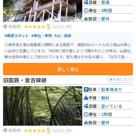
クツーリングに最適な道がたくさんあります。道の駅 犬挟を拠点に、鳥取県
混雑：
普通
の自然を満喫するツーリングを楽しんでみてはいかがでしょうか。
滞在：
3時間
施設：
屋外
5
鳥取県
（口コミ1件）
#絶景スポット
#神社｜寺院
#山｜高原
三佛寺投入堂は鳥取県三朝町にある国宝で、標高900メートルの三徳山の険し
い山中に位置しています。706年に役行者によって開かれたこの寺は、山岳仏
教の信仰の場として知られています。投入堂はその名の通り、「法力で投げ
入れられた」と伝えられるほどの断崖絶壁に建つ特異な構造をしており、日
詳しく見る
本一危険な国宝とも称されます。 歴史的価値だけでなく、登山をしながら自
然の美しさも堪能できます。ただし、参拝には体力と注意が必要で、特に登
旧国鉄・倉吉線跡
お気に入り
山道は急坂で滑りやすいため、動きやすい服装と靴で訪れてください。
駐車：
駐車場あり
予算：
無料
混雑：
空いている
滞在：
1時間
施設：
屋外
5
鳥取県
（口コミ1件）