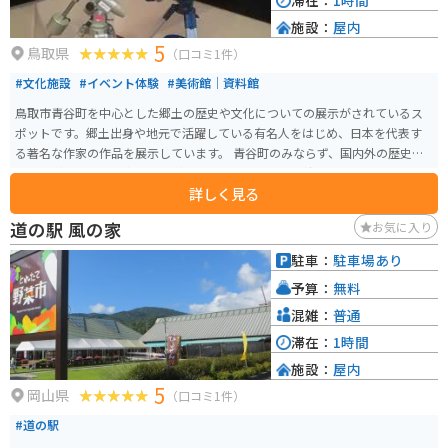
滞在：
1時間
施設：
屋内
5
鳥取県
（口コミ1件）
#文化施設
#イベント体験
#美術館｜資料館
鳥取市青谷町を中心とした郷土の歴史や文化についての展示がされているス
ポットです。郷土出身や地元で活躍している有名人をはじめ、日本を代表す
る著名な作家の作品を展示しています。 青谷町のみならず、国内外の歴史・
文化などを紹介する企画展などもされています。 山陰海岸ジオパーク展示コ
詳しく見る
ーナーでは、鳥取県青谷町から京丹後市までの見どころや、鳴り砂、因州和
紙の魅力なども紹介されており、歴史や文化に興味がある人にオススメで
道の駅 風の家
お気に入り
す。
駐車：
駐車場あり
予算：
無料
混雑：
普通
滞在：
1時間
施設：
屋内
5
岡山県
（口コミ1件）
#道の駅