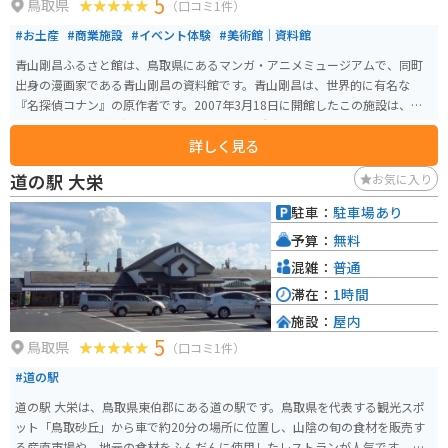
5
鳥取県
（口コミ1件）
#お土産
#商業施設
#イベント体験
#美術館｜資料館
青山剛昌ふるさと館は、鳥取県にあるマンガ・アニメミュージアムで、同町
出身の漫画家である青山剛昌の資料館です。青山剛昌は、世界的に有名な
『名探偵コナン』の原作者です。2007年3月18日に開館したこの施設は、青
山剛昌の作品世界を深く知ることができる場所として、多くのファンに愛さ
詳しく見る
れています。 青山剛昌ふるさと館では、『名探偵コナン』をはじめとする青
山剛昌の作品に関する原画や資料が展示されており、創作活動の軌跡をたど
道の駅 大栄
お気に入り
ることができます。イベントも多々開催されており。いつ行っても楽します。
ここ限定のグッズも販売されており、 名探偵コナンが好きな人にはたまらな
駐車：
駐車場あり
いスポットです 施設は道の駅大栄に隣接しており、アクセスも便利です。営
予算：
無料
業時間は9:30から17:30までで、年中無休で運営されています。入館料は大人
700円、中学生・高校生500円です。
混雑：
普通
滞在：
1時間
施設：
屋内
5
鳥取県
（口コミ1件）
#道の駅
道の駅 大栄は、鳥取県東伯郡にある道の駅です。鳥取県を代表する観光スポ
ット「鳥取砂丘」から車で約20分の場所に位置し、山陰の旬の食材を販売す
る産直市場や、地元の食材をふんだんに使用したレストランが人気です。 バ