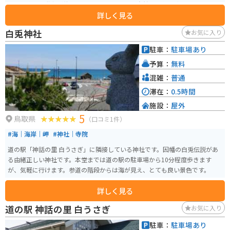
り、最後には階段が待っています。この石畳は自然石を敷き詰めており、長
詳しく見る
さ約700mで日本一です。
白兎神社
お気に入り
駐車：
駐車場あり
予算：
無料
混雑：
普通
滞在：
0.5時間
施設：
屋外
5
鳥取県
（口コミ1件）
#海｜海岸｜岬
#神社｜寺院
道の駅「神話の里 白うさぎ」に隣接している神社です。因幡の白兎伝説があ
る由緒正しい神社です。本堂までは道の駅の駐車場から10分程度歩きます
が、気軽に行けます。参道の階段からは海が見え、とても良い景色です。
詳しく見る
道の駅 神話の里 白うさぎ
お気に入り
駐車：
駐車場あり