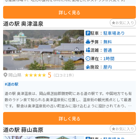
イクで訪れる際は、駐車場も広々としているため安心です。鳥取砂丘方面へ
詳しく見る
のアクセスも良好なので、ツーリングの休憩スポットとしても最適です。 地
元の特産品である二十世紀梨を使ったソフトクリームやジュースは、道の駅
道の駅 奥津温泉
お気に入り
大栄の名物として人気があります。 また、隣接する「ふれあい会館」では、
地元の伝統工芸品や民芸品の展示、販売も行なっており、鳥取県の文化に触
駐車：
駐車場あり
れることもできます。
予算：
無料
混雑：
普通
滞在：
1時間
施設：
屋内
5
岡山県
（口コミ1件）
#道の駅
道の駅 奥津温泉は、岡山県苫田郡鏡野町にある道の駅です。中国地方でも有
数のラドン泉で知られる奥津温泉街に位置し、温泉街の観光拠点として最適
です。 駅舎は奥津温泉街の古い町並みに溶け込むように設計されており、地
元産の野菜や特産品を販売する物産コーナー、食事処、観光案内所などが併
詳しく見る
設されています。奥津温泉の源泉かけ流しの足湯もあり、無料で利用できま
す。 バイクで訪れる場合、道の駅に隣接する場所にバイクスタンドと屋根付
道の駅 蒜山高原
お気に入り
きの駐輪場が用意されているので安心です。奥津温泉街は石畳の道が多く、
バイクの乗り入れに注意が必要です。 奥津温泉は、美作三湯の一つに数えら