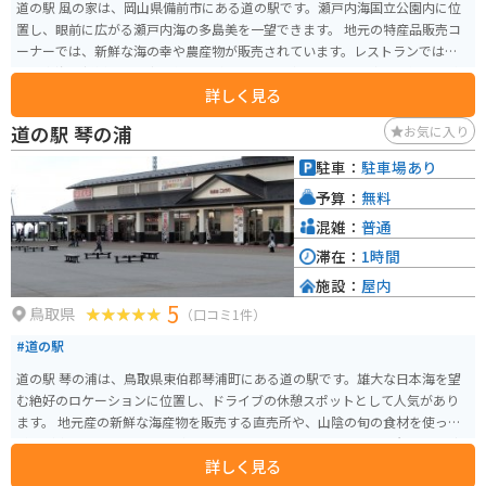
道の駅 風の家は、岡山県備前市にある道の駅です。瀬戸内海国立公園内に位
置し、眼前に広がる瀬戸内海の多島美を一望できます。 地元の特産品販売コ
ーナーでは、新鮮な海の幸や農産物が販売されています。レストランでは、
瀬戸内海の新鮮な魚介類を使った料理や、備前名物の「備前焼」を使った料
詳しく見る
理が楽しめます。 また、展望台からは、瀬戸内海の美しい景色を一望できま
す。バイクで訪れる場合は、道の駅から駐車場まで続く坂道が少し急なので
道の駅 琴の浦
お気に入り
注意が必要です。道の駅の周辺には、備前焼の窯元が集まる「備前焼伝統産
業会館」や、瀬戸内海の島々を巡る遊覧船乗り場など、観光スポットも充実
駐車：
駐車場あり
しているので、瀬戸内海観光の拠点としておすすめです。
予算：
無料
混雑：
普通
滞在：
1時間
施設：
屋内
5
鳥取県
（口コミ1件）
#道の駅
道の駅 琴の浦は、鳥取県東伯郡琴浦町にある道の駅です。雄大な日本海を望
む絶好のロケーションに位置し、ドライブの休憩スポットとして人気があり
ます。 地元産の新鮮な海産物を販売する直売所や、山陰の旬の食材を使った
料理が楽しめるレストランがあります。特に、ベニズワイガニや岩ガキなど
詳しく見る
の新鮮な魚介類は絶品です。また、鳥取県の名産品である二十世紀梨を使っ