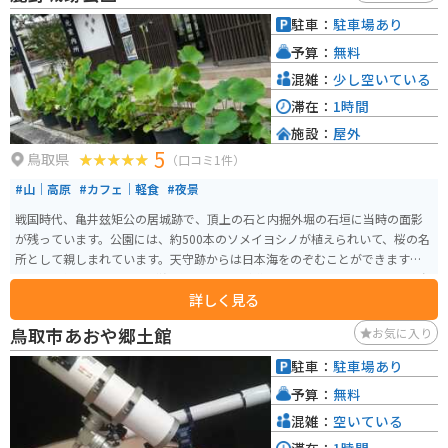
駐車：
駐車場あり
予算：
無料
混雑：
少し空いている
滞在：
1時間
施設：
屋外
5
鳥取県
（口コミ1件）
#山｜高原
#カフェ｜軽食
#夜景
戦国時代、亀井玆矩公の居城跡で、頂上の石と内掘外堀の石垣に当時の面影
が残っています。公園には、約500本のソメイヨシノが植えられいて、桜の名
所として親しまれています。天守跡からは日本海をのぞむことができます。
公園には鯉や白鳥、かもが泳ぎ100円で餌が購入でき、餌やりもできます。春
詳しく見る
はソメイヨシノの群生があり、桜の名所として有名で景色が良いのでおすす
めです。「鹿野桜祭り」も開かれます。近くにレトロなカフェもあるので、ゆ
鳥取市あおや郷土館
お気に入り
っくりできます。
駐車：
駐車場あり
予算：
無料
混雑：
空いている