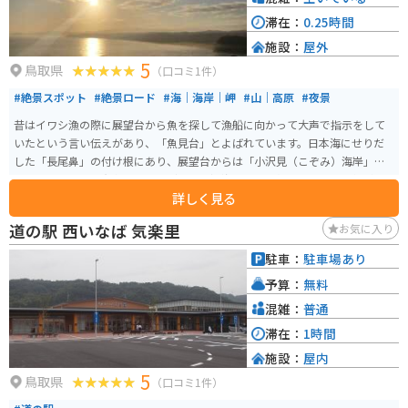
滞在：
0.25時間
施設：
屋外
5
鳥取県
（口コミ1件）
#絶景スポット
#絶景ロード
#海｜海岸｜岬
#山｜高原
#夜景
昔はイワシ漁の際に展望台から魚を探して漁船に向かって大声で指示をして
いたという言い伝えがあり、「魚見台」とよばれています。日本海にせりだ
した「長尾鼻」の付け根にあり、展望台からは「小沢見（こぞみ）海岸」や
恋人の聖地として有名な「白兎（はくと）海岸」を一望できます。天気が良
詳しく見る
い日には鳥取空港や鳥取砂丘、中国山地の山々も見ることができる絶景スポ
ット。 夕方には日本海に沈む夕陽が海面をオレンジ色に照らし、美しい景色
道の駅 西いなば 気楽里
お気に入り
が広がります。夜には鳥取市街地の夜景や遠くに見えるイカ漁の漁火（いさ
りび）が美しく輝き、知る人ぞ知る穴場の夜景スポットとなっています。
駐車：
駐車場あり
予算：
無料
混雑：
普通
滞在：
1時間
施設：
屋内
5
鳥取県
（口コミ1件）