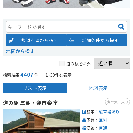
都道府県から探す
詳細条件から探す
地図から探す
道の駅を除外
4407
検索結果
件
1~30件を表示
リスト表示
地図表示
道の駅 三朝・楽市楽座
お気に入り
駐車：
駐車場あり
予算：
無料
混雑：
普通