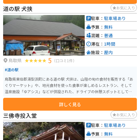
多彩な展示物があります。 無料駐車場が完備されており、大型観光バスでも
道の駅 犬挟
お気に入り
利用可能です。営業時間は9:00～17:00（夏季は18:00まで）で、無休で運営
されています。円形劇場くらよしフィギュアミュージアムは、フィギュアコ
駐車：
駐車場あり
レクターやアニメファンにとってはもちろん、建築や歴史に興味がある人に
予算：
無料
とっても魅力的なスポットです。旧学校校舎を利用した施設として、地域の文
化遺産を活用しながら、新たな観光資源としての価値を生み出しています。
混雑：
普通
滞在：
1時間
施設：
屋内
5
鳥取県
（口コミ1件）
#道の駅
鳥取県東伯郡湯梨浜町にある道の駅 犬挟は、山陰の旬の食材を販売する「あ
ぐりマーケット」や、地元食材を使った食事が楽しめるレストラン、そして
温泉施設「ゆアシス」などが併設された、ドライブの休憩スポットとして最
適な道の駅です。 新鮮な野菜や果物、海産物が手に入るほか、地元産の食材
詳しく見る
を使ったパン屋さんも人気です。レストランでは、地元産の猪肉を使った猪
肉そばや、大山鶏を使用した親子丼などが人気メニューです。また、温泉施
三佛寺投入堂
お気に入り
設「ゆアシス」には、露天風呂やサウナ、岩盤浴などがあり、ドライブの疲
れをゆっくりと癒やすことができます。 バイクで訪れる場合、道の駅には
駐車：
駐車場あり
広々とした駐車場が完備されているので安心です。鳥取県は、日本海沿岸を
予算：
無料
走る気持ちの良いルートや、山間部を走るワインディングロードなど、バイ