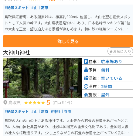
#絶景スポット
#山｜高原
鳥取県江府町にある鍵掛峠は、標高約900mに位置し、大山を望む絶景スポッ
トとして人気の峠です。大山環状道路沿いにあり、日本名峰ランキング第3位
の大山を正面に望む迫力ある景観が楽しめます。特に秋の紅葉シーズンには
多くの観光客やライダーが訪れ、色鮮やかな山々と澄んだ空のコントラスト
詳しく見る
が見事です。 駐車場やトイレはありますが、売店や自動販売機はないため事
前の準備が必要です。広くはありませんが、大山の雄大な姿を写真に収める
大神山神社
お気に入り
には絶好のスポットです。
駐車：
駐車場あり
予算：
無料
混雑：
空いている
滞在：
2時間
施設：
屋外
5
鳥取県
（口コミ1件）
#絶景スポット
#山｜高原
#神社｜寺院
鳥取の大山の山の上にある神社です。大山寺から石畳の参道をあがったとこ
ろに大神山神社奥宮があり、社殿は国指定の重要文化財であり、全国最大級
の壮大な権現造りです。 少し上りながらの石畳の参道を上がっていく形にな