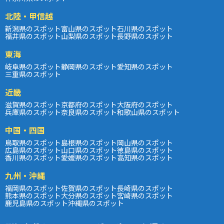
北陸・甲信越
新潟県のスポット
富山県のスポット
石川県のスポット
福井県のスポット
山梨県のスポット
長野県のスポット
東海
岐阜県のスポット
静岡県のスポット
愛知県のスポット
三重県のスポット
近畿
滋賀県のスポット
京都府のスポット
大阪府のスポット
兵庫県のスポット
奈良県のスポット
和歌山県のスポット
中国・四国
鳥取県のスポット
島根県のスポット
岡山県のスポット
広島県のスポット
山口県のスポット
徳島県のスポット
香川県のスポット
愛媛県のスポット
高知県のスポット
九州・沖縄
福岡県のスポット
佐賀県のスポット
長崎県のスポット
熊本県のスポット
大分県のスポット
宮崎県のスポット
鹿児島県のスポット
沖縄県のスポット