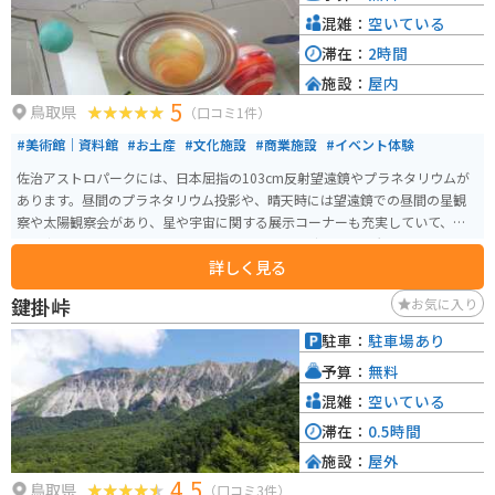
混雑：
空いている
滞在：
2時間
施設：
屋内
5
鳥取県
（口コミ1件）
#美術館｜資料館
#お土産
#文化施設
#商業施設
#イベント体験
佐治アストロパークには、日本屈指の103cm反射望遠鏡やプラネタリウムが
あります。昼間のプラネタリウム投影や、晴天時には望遠鏡での昼間の星観
察や太陽観察会があり、星や宇宙に関する展示コーナーも充実していて、星
や宇宙に関するお土産も販売しています。 晴天の夜には星空観察会、雨天曇
詳しく見る
天時の夜にはプラネタリウム投影を実施しています。佐治アストロパークに
は太陽のみを観察するための太陽望遠鏡も備えいて、天候の良い日には不定
鍵掛峠
お気に入り
期に太陽観察会もしています。
駐車：
駐車場あり
予算：
無料
混雑：
空いている
滞在：
0.5時間
施設：
屋外
4.5
鳥取県
（口コミ3件）