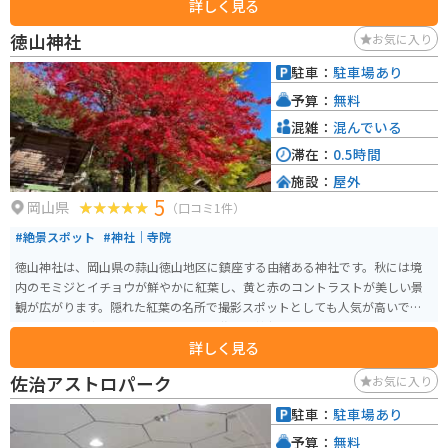
詳しく見る
す。駐車場とトイレも完備されており、ドライブやツーリング途中の立ち寄
りスポットとしてもおすすめです。
徳山神社
お気に入り
駐車：
駐車場あり
予算：
無料
混雑：
混んでいる
滞在：
0.5時間
施設：
屋外
5
岡山県
（口コミ1件）
#絶景スポット
#神社｜寺院
徳山神社は、岡山県の蒜山徳山地区に鎮座する由緒ある神社です。秋には境
内のモミジとイチョウが鮮やかに紅葉し、黄と赤のコントラストが美しい景
観が広がります。隠れた紅葉の名所で撮影スポットとしても人気が高いです。
歴史的には、牛頭天王として知られ、佐波良神社とも呼ばれていました。建
詳しく見る
立は888年と古く、明治時代に徳山神社と改称されました。その後、幾度かの
境内拡張と建物の改築を経て、今日に至っています。元々は林家の屋敷神や同
佐治アストロパーク
お気に入り
族神として祀られていたとされ、毎年神楽が奉納されるなど、地域の宗教的
な行事にも重要な役割を果たしています。 アクセスは蒜山インター降りて、
駐車：
駐車場あり
車で10分ほどの場所にあります。駐車場は神社の隣にありますが台数は少な
予算：
無料
いです。