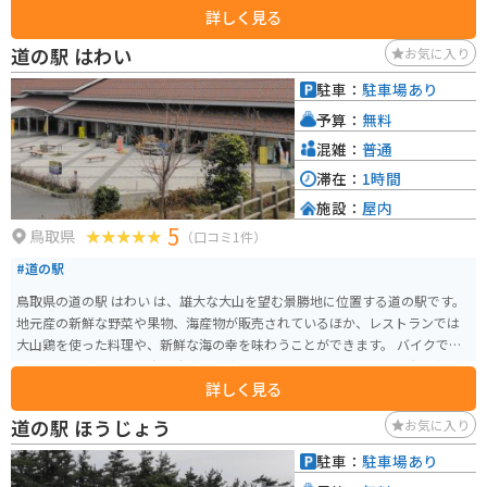
詳しく見る
道の駅 はわい
お気に入り
駐車：
駐車場あり
予算：
無料
混雑：
普通
滞在：
1時間
施設：
屋内
5
鳥取県
（口コミ1件）
#道の駅
鳥取県の道の駅 はわい は、雄大な大山を望む景勝地に位置する道の駅です。
地元産の新鮮な野菜や果物、海産物が販売されているほか、レストランでは
大山鶏を使った料理や、新鮮な海の幸を味わうことができます。 バイクで訪
れる場合、道の駅には広い駐車場が完備されているので安心です。大山方面
詳しく見る
へ続くワインディングロードは、景色も良くツーリングにも最適です。周辺
には、大山まきばみるくの里や、木谷ワイン工房など、観光スポットも充実
道の駅 ほうじょう
お気に入り
しています。鳥取県西部を訪れた際には、ぜひ道の駅 はわい に立ち寄ってみ
てください。
駐車：
駐車場あり