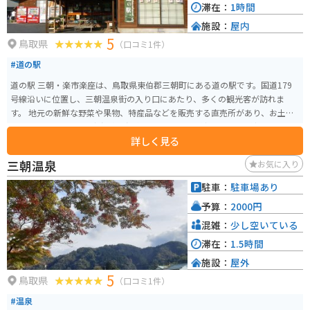
滞在：
1時間
施設：
屋内
5
鳥取県
（口コミ1件）
#道の駅
道の駅 三朝・楽市楽座は、鳥取県東伯郡三朝町にある道の駅です。国道179
号線沿いに位置し、三朝温泉街の入り口にあたり、多くの観光客が訪れま
す。 地元の新鮮な野菜や果物、特産品などを販売する直売所があり、お土産
探しにも最適です。三朝温泉の温泉卵や、地元産の猪肉を使った猪肉まん、
詳しく見る
そして鳥取県の名産品である二十世紀梨を使ったジュースやお菓子など、魅
力的な商品が豊富です。食事処では、地元食材を使ったそばやうどん、ラー
三朝温泉
お気に入り
メンなどが楽しめます。 バイクで訪れる場合は、道の駅に隣接する無料駐車
場に駐車できます。ツーリング途中の休憩場所としても最適です。三朝温泉街
駐車：
駐車場あり
もすぐ近くにあるので、温泉を楽しむのも良いでしょう。周辺には、三徳山
予算：
2000円
三佛寺投入堂や、河原露天風呂など、観光スポットも点在しています。
混雑：
少し空いている
滞在：
1.5時間
施設：
屋外
5
鳥取県
（口コミ1件）
#温泉