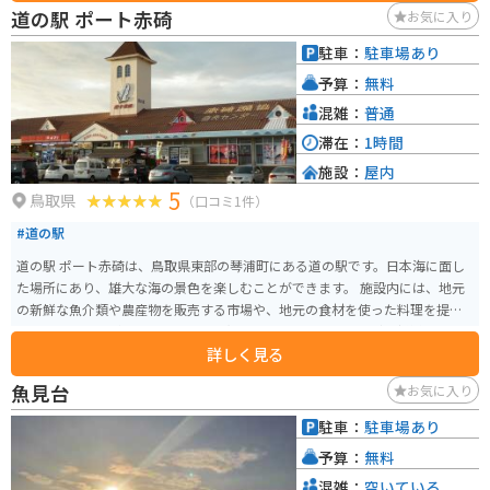
たスイーツも人気があります。 バイクで訪れる場合、道の駅には広い駐車場
道の駅 ポート赤碕
お気に入り
が完備されているので安心です。日本海沿いの道路は景色が良く、ツーリン
グにも最適です。道の駅 琴の浦を起点に、周辺の観光スポットを巡るのもお
駐車：
駐車場あり
すすめです。例えば、車で約10分の距離にある「浦安神社」は、縁結びの神
予算：
無料
様として知られており、多くの参拝客が訪れます。
混雑：
普通
滞在：
1時間
施設：
屋内
5
鳥取県
（口コミ1件）
#道の駅
道の駅 ポート赤碕は、鳥取県東部の琴浦町にある道の駅です。日本海に面し
た場所にあり、雄大な海の景色を楽しむことができます。 施設内には、地元
の新鮮な魚介類や農産物を販売する市場や、地元の食材を使った料理を提供
するレストランがあります。特に、紅ズワイガニや白イカなどの新鮮な seafo
詳しく見る
od は人気です。 バイクで訪れる場合、道の駅には広い駐車場が完備されてい
るので安心です。また、休憩スペースも充実しており、ツーリングの途中に
魚見台
お気に入り
立ち寄るのに最適な場所と言えるでしょう。周辺には、海岸線沿いを走る sce
nic なルートも多いので、バイクで touring を楽しむのもおすすめです。 道の
駐車：
駐車場あり
駅 ポート赤碕は、鳥取県の東部を観光する際の拠点としても最適な場所で
予算：
無料
す。周辺には、鳥取砂丘や浦富海岸など、観光スポットも多数あります。
混雑：
空いている