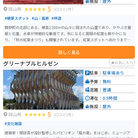
施設：
屋外
5
岡山県
（口コミ1件）
#絶景スポット
#山｜高原
#林道
鏡野町の北部にある、標高1200mの山々に囲まれた山里であり、かやぶき屋
根と石畳、水車が特徴的な集落です。秋になると周囲の紅葉も鮮やかにな
り、「秋の紅葉まつり」も開催されています。 紅葉スポットへ向かうまでの
道で、すれ違いのできない箇所もあるため、車で訪れる際は、スピードの出
詳しく見る
しすぎなどの運転には十分お気をつけください。バイクなら特に問題はあり
ません。
グリーナブルヒルゼン
お気に入り
駐車：
駐車場あり
予算：
無料
混雑：
普通
滞在：
0.5時間
施設：
屋外
5
岡山県
（口コミ1件）
#文化施設
建築家・隈研吾が設計監修したパビリオン「風の葉」をはじめ、ミュージア