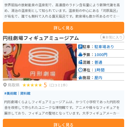
世界屈指の放射能泉の温泉街で、高濃度のラドン含有量により新陳代謝を高
め、湯治の温泉街として知られています。温泉街の中心にある「河原風呂」
が有名で、誰でも無料で入れる露天風呂です。飲泉場も数か所あるのでミネ
ラル豊富な温泉水を飲んで健康促進が期待できます。雰囲気の良い温泉街に
詳しく見る
は多くの旅館があるので、自分に合った宿を探すこともできます。
円柱劇場フィギュアミュージアム
お気に入り
駐車：
駐車場あり
予算：
1000円
混雑：
普通
滞在：
1時間
施設：
屋内
5
鳥取県
（口コミ1件）
#美術館｜資料館
円形劇場くらよしフィギュアミュージアムは、かつて小学校であった円形校
舎を改修して作られたユニークな博物館です。アニメや様々なフィギュアを
展示しており、フィギュアの聖地となっています。大手フィギュアメーカー
の協力で、恐竜や仏像、動物など、約2000体のフィギュアを展示されていま
詳しく見る
す。美少女フィギュアから、リアルな動物、人物フィギュア、ジオラマまで、