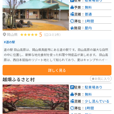
駐車：
駐車場あり
れる名湯です。湯冷めしにくいのが特徴で、飲泉もできます。周辺には温泉宿
予算：
無料
が軒を連ねており、日帰り入浴可能な施設も多いです。温泉街には、国の重
要伝統的建造物群保存地区に選定されているエリアもあり、散策も楽しめま
混雑：
普通
す。名産品としては、作州絣や木杓子などが知られています。
滞在：
1時間
施設：
屋内
5
岡山県
（口コミ1件）
#道の駅
道の駅 蒜山高原は、岡山県真庭市にある道の駅です。蒜山高原の雄大な自然
の中に位置し、新鮮な地元食材を使った料理や特産品が楽しめます。 蒜山高
原は、西日本屈指のリゾート地として知られており、夏はキャンプやハイキ
ング、冬はスキーやスノーボードなど、一年を通して楽しむことができます。
詳しく見る
周辺には、蒜山酪農農業協同組合や蒜山ハーブガーデンなど、観光スポット
も充実しています。 バイクで訪れる場合、道の駅 蒜山高原はツーリングの休
越畑ふるさと村
お気に入り
憩場所としても最適です。蒜山高原は、ワインディングロードが続くことか
ら、多くのライダーに人気があります。周辺には、展望台や景勝地も多く、
駐車：
駐車場あり
ツーリングの目的地としてもおすすめです。道の駅では、蒜山高原の特産品
予算：
無料
であるジャージー牛乳を使ったソフトクリームやヨーグルト、蒜山焼そばな
どが人気です。
混雑：
少し混んでいる
滞在：
1時間