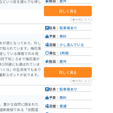
施設：
屋外
などいつ足を運んでも得し
詳しく見る
お気に入り
駐車：
駐車場あり
予算：
無料
水が源となっており、珍し
混雑：
少し混んでいる
で知られています。梅花藻
滞在：
1時間
安定している環境でのみ見
8月下旬ころまで梅花藻が
施設：
屋外
100選にも選ばれていま
ハリヨ」の生息地でもあり
詳しく見る
撮影スポットがあります。
お気に入り
駐車：
駐車場あり
予算：
無料
は、豊かな自然に囲まれた
混雑：
普通