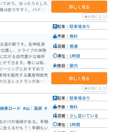
いており、ゆったりとした
詳しく見る
ります。 出発する前に、H
休憩スポットとしても利用
お気に入り
ラで山頂の様子を見ること
を感じながら、気軽にリフ
ます。
駐車：
駐車場あり
。
予算：
無料
ある道の駅です。名神高速
混雑：
普通
に位置し、ドライブの休憩
滞在：
1時間
とができます。春には桜、
施設：
屋内
ツーリングにおすすめで
果物を販売する農産物直売
詳しく見る
わえるレストランがありま
お気に入り
伊吹の里で情報収集をする
駐車：
駐車場あり
醒井宿など歴史的な観光ス
の方にもおすすめです。
予算：
無料
#絶景ロード
#山｜高原
#
混雑：
少し空いている
るだけの価値がある。早朝
滞在：
1時間
に会えるかも？！早朝もい