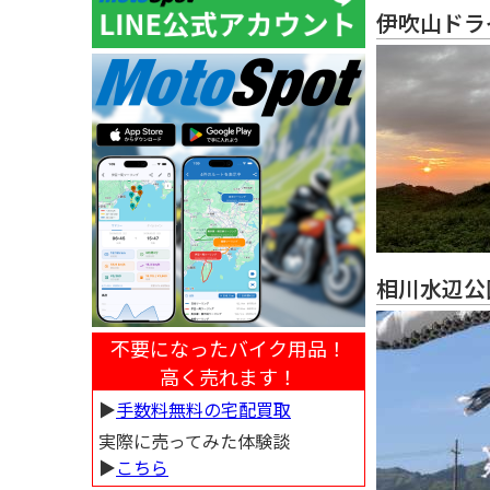
伊吹山ドラ
相川水辺公
不要になったバイク用品！
高く売れます！
▶︎
手数料無料の宅配買取
実際に売ってみた体験談
▶︎
こちら