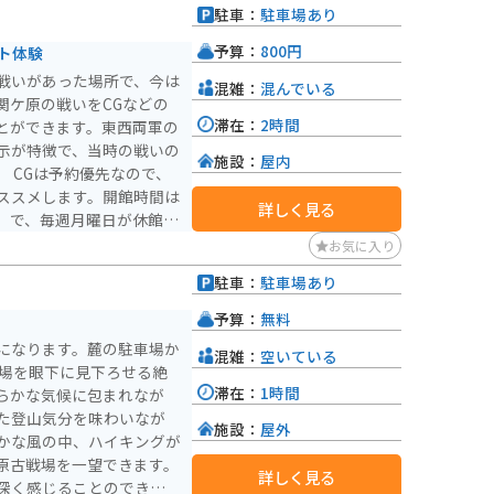
駐車：
駐車場あり
予算：
800円
ト体験
戦いがあった場所で、今は
混雑：
混んでいる
関ケ原の戦いをCGなどの
滞在：
2時間
とができます。東西両軍の
示が特徴で、当時の戦いの
施設：
屋内
で、
ススメします。開館時間は
詳しく見る
0まで）で、毎週月曜日が休館日
となります。戦国時代に興
お気に入り
ットです。
駐車：
駐車場あり
予算：
無料
になります。麓の駐車場か
混雑：
空いている
戦場を眼下に見下ろせる絶
滞在：
1時間
らかな気候に包まれなが
た登山気分を味わいなが
施設：
屋外
かな風の中、ハイキングが
原古戦場を一望できます。
詳しく見る
深く感じることのできる場