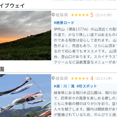
所です。
イブウェイ
5
岐阜県
（口コミ2件）
#絶景ロード
伊吹山（標高1377m）の山頂近くの駐
の道で、かなり険しい道ではあるもの
のである程度は安心して走れます。 山頂近くの駐車場からの景
色がよく、売店もあり、さらに山頂ま
るので初心者でもオススメです。 山
台、登山口があります。スカイテラス
クリームなど品数豊富なメニューがあ
で購入することができます。 山頂駐車場まで約30分ほどでたど
園
り着くことができます。 完全舗装さ
4
岐阜県
りません。駐車場も広くてゆとりがあります。 雪
（口コミ1件）
鎖されますが、春以降秋までオープン
#湖｜川｜滝
#珍スポット
葉シーズンできれいな紅葉を見ながら
岐阜県にある相川水辺公園は、相川沿
息するイヌワシは圧巻です。 山頂の
で、四季折々の風景を楽しめる癒しの
が、走行中の景色も見晴らしが良く、
ともに多数の鯉のぼりが川を彩り、空
す。 途中、駐車して眺めることもできますし、本格的に写真を
人々を魅了します。園内は開放感があ
撮られる方も数多くいらっしゃいます
が整備されているため、のんびりと過
ものを食べ、運動する。一つの場所で