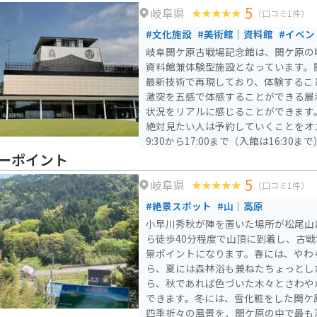
5
岐阜県
（口コミ1件）
#文化施設
#美術館｜資料館
#イベン
岐阜関ケ原古戦場記念館は、関ケ原の
資料館兼体験型施設となっています。
最新技術で再現しており、体験するこ
激突を五感で体感することができる展
状況をリアルに感じることができます。 CGは予約優先なの
絶対見たい人は予約していくことをオ
9:30から17:00まで（入館は16:3
ですが、祝日の場合は翌日に振替休日
ーポイント
味がある人にとって特に楽しめるスポ
5
岐阜県
（口コミ1件）
#絶景スポット
#山｜高原
小早川秀秋が陣を置いた場所が松尾山
ら徒歩40分程度で山頂に到着し、古
景ポイントになります。春には、やわ
ら、夏には森林浴も兼ねたちょっとし
ら、秋であれば色づいた木々とさわや
できます。冬には、雪化粧をした関ケ
四季折々の風景を、関ケ原の中で最も