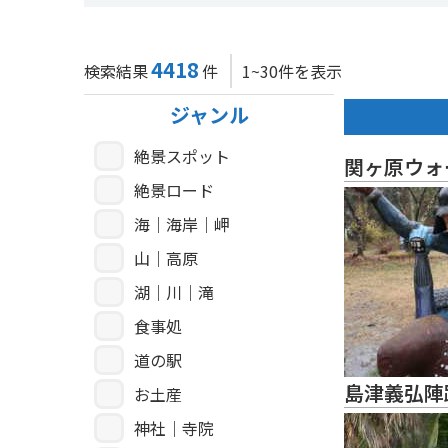
4418
検索結果
件
1~30件を表示
ジャンル
絶景スポット
関ヶ原ウォ
絶景ロード
海｜海岸｜岬
山｜高原
湖｜川｜滝
食事処
道の駅
島津義弘陣
お土産
神社｜寺院