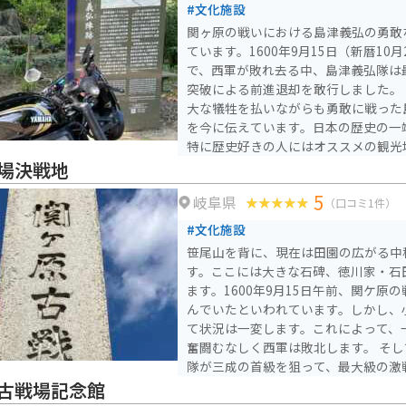
#文化施設
関ヶ原の戦いにおける島津義弘の勇敢
ています。1600年9月15日（新暦10
で、西軍が敗れ去る中、島津義弘隊は
突破による前進退却を敢行しました。 この歴史的な場所は、多
大な犠牲を払いながらも勇敢に戦った
を今に伝えています。日本の歴史の一
特に歴史好きの人にはオススメの観光
場決戦地
5
岐阜県
（口コミ1件）
#文化施設
笹尾山を背に、現在は田園の広がる中
す。ここには大きな石碑、徳川家・石
ます。1600年9月15日午前、関ケ原
んでいたといわれています。しかし、
て状況は一変します。これによって、
奮闘むなしく西軍は敗北します。 そしてこの決戦地は、東軍諸
隊が三成の首級を狙って、最大級の激
いわれています。この地で激戦が繰り
古戦場記念館
と、現在はのどかなこの風景も全く見