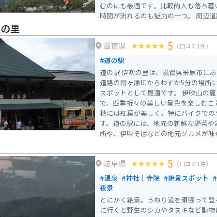
むのにも最適です。比較的人も落ち着
す。 通行料は、軽・普通自動車3140円、自動二輪車2200円で
時間が流れるのも魅力の一つ。 周辺道路は走りやすく、バイク
す。125cc以下の場合は通行不可にな
でのアクセスも良好で、ツーリングの
吹の里
Pより山頂の天候情報と、ライブカメ
しやすい環境です。自然と季節の彩り
ができます。通行料の割引も印刷でき
5
滋賀県
レッシュできる穴場的なスポットです
（口コミ1件）
#道の駅
道の駅 伊吹の里は、滋賀県米原市に
道路の関ヶ原ICからわずか5分の場所
スポットとして最適です。 伊吹山の麓に広がる自然豊かな場所
で、四季折々の美しい景色を楽しむこ
秋には紅葉が美しく、特にバイクでの
す。道の駅には、地元の新鮮な野菜や
所や、伊吹そばなどの地元グルメが味
す。 伊吹山は日本百名山の一つであり、登山道も整備されてい
ます。登山に挑戦する際は、道の駅 
5
岐阜県
のがおすすめです。また、周辺には、
（口コミ1件）
ポットも点在しているので、歴史好き
#温泉
#神社｜寺院
#絶景スポット
夜景
とにかく絶景。うねり道を頑張って登
に行くと野生のシカやタヌキなど動物