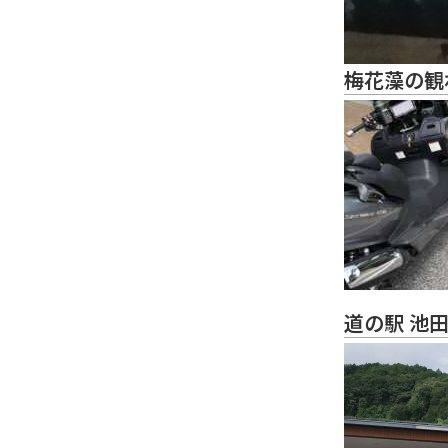
梅花藻の観
道の駅 池