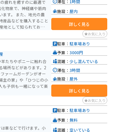
滞在：
1時間
旅の疲れを癒すのに最適で
塩化物泉で、神経痛や筋肉
施設：
屋内
います。 また、地元の農
特産品などを購入すること
詳しく見る
の産地として知られてお
 バイクで訪れ
お気に入り
が完備されているので安心
駐車：
駐車場あり
適なワインディングロード
。 道の駅を起点に、自然
予算：
3000円
産
田町の魅力を満喫してみて
混雑：
少し混んでいる
や羊たちやポニーに触れ合
る場所などがあります。2
滞在：
3時間
ーンファームガーデンがオー
施設：
屋外
場主の家」や「ひつじの小
人も子供も一緒になって楽
詳しく見る
お気に入り
駐車：
駐車場あり
予算：
無料
では車などで行けます。小
混雑：
空いている