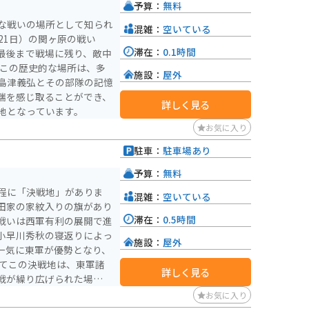
予算：
無料
な戦いの場所として知られ
混雑：
空いている
月21日）の関ヶ原の戦い
滞在：
0.1時間
最後まで戦場に残り、敵中
施設：
屋外
島津義弘とその部隊の記憶
端を感じ取ることができ、
詳しく見る
地となっています。
お気に入り
駐車：
駐車場あり
予算：
無料
程に「決戦地」がありま
混雑：
空いている
田家の家紋入りの旗があり
滞在：
0.5時間
の戦いは西軍有利の展開で進
小早川秀秋の寝返りによっ
施設：
屋外
一気に東軍が優勢となり、
詳しく見る
戦が繰り広げられた場所と
広げられていたのかと思う
お気に入り
え方が変わってきます。