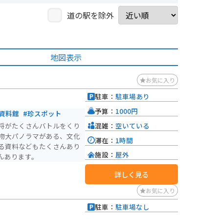
道の駅を除外
地図表示
お気に入り
駐車：
駐車場あり
予算：
1000円
資料館
#珍スポット
混雑：
空いている
将がたくさんバトルをくり
物大パノラマがある、文化
滞在：
1時間
る資料などもたくさんあり
施設：
屋外
んあります。
詳しく見る
お気に入り
駐車：
駐車場なし