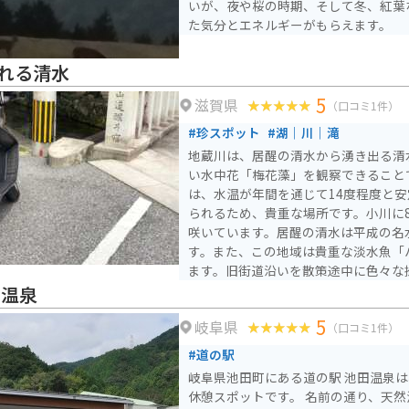
いが、夜や桜の時期、そして冬、紅葉
た気分とエネルギーがもらえます。
れる清水
5
滋賀県
（口コミ1件）
#珍スポット
#湖｜川｜滝
地蔵川は、居醒の清水から湧き出る清
い水中花「梅花藻」を観察できること
は、水温が年間を通じて14度程度と
られるため、貴重な場所です。小川に
咲いています。居醒の清水は平成の名水
す。また、この地域は貴重な淡水魚「
ます。旧街道沿いを散策途中に色々な
田温泉
5
岐阜県
（口コミ1件）
#道の駅
岐阜県池田町にある道の駅 池田温泉
休憩スポットです。 名前の通り、天然温泉施設である「池田温