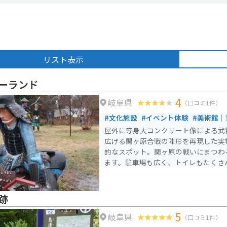
リスト表示
ーランド
4
岐阜県
（口コミ1件）
#文化施設
#イベント体験
#美術館｜
屋外に等身大コンクリート像による武
広げる関ヶ原合戦の陣形を再現した実
的なスポット。関ヶ原の戦いにまつわ
ます。駐車場も広く、トイレもたくさ
跡
5
岐阜県
（口コミ1件）