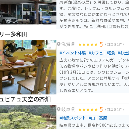
泉 新館 湯楽の里」を併設しており、
す。 泉質はナトリウム・カルシウム-
痛、関節痛などに効果があるとされて
産物直売所では、新鮮な野菜や果物、
ができます。 特に、池田町は富有柿
り、秋には旬の甘い柿を味わうことができます。
リー多和田
る場合、道の駅には広々とした駐車場
5
滋賀県
です。 周辺には、池田山麓を走る快
（口コミ1件）
があり、ツーリングにもおすすめです
#イベント体験
#カフェ｜軽食
#お土
豊かな景色を楽しみながら、岐阜県池
広大な敷地に7つのエリアのガーデン
ください。
える牧場やパンやピザ作り体験ができ
019年3月31日には、ひつじのショ
プンしました。アニメに登場する「牧
屋」がリアルに再現されています。大
しめるエリアです。
ュピチュ天空の茶畑
5
岐阜県
（口コミ1件）
#絶景スポット
#山｜高原
岐阜県の山中、標高約300mあたりま