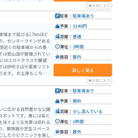
お気に入り
駐車：
駐車場あり
予算：
3140円
車場まで延びる17kmほど
混雑：
普通
の、センターラインがある
滞在：
2時間
では登山道が整備されてい
施設：
屋内
頂にはスカイテラスや展望
では伊吹そばや薬草ソフト
詳しく見る
ります。 お土産もこちら
お気に入り
れていて、走行に不便はあ
駐車：
駐車場あり
の降る冬は閉
しています。 特に秋は紅
予算：
無料
楽しめますし、伊吹山に生
いに広がる自然豊かな公園
混雑：
少し混んでいる
景色はもちろん絶景です
スポットです。春には桜と
ツーリングにはピッタリで
滞在：
1時間
を泳ぐような光景は訪れる
り、散策路や芝生スペース
。 景色を見て、美味しい
施設：
屋外
ごしたりピクニックを楽し
一気に楽しめるスポットで