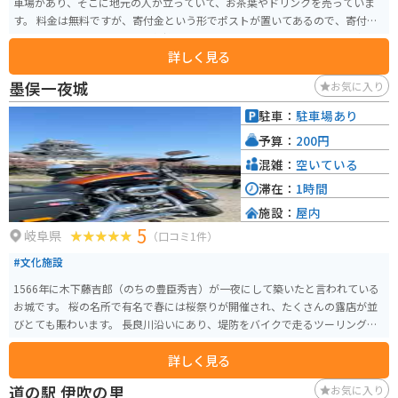
車場があり、そこに地元の人が立っていて、お茶葉やドリンクを売っていま
す。 料金は無料ですが、寄付金という形でポストが置いてあるので、寄付を
されたい場合はそこはお金を気持ちばかり入れると良いです。そこから車
詳しく見る
や、バイクを降り、山の中の山道を20分ほど歩いて山を登ります。そこから
茶畑を見下ろす絶景スポットです！
墨俣一夜城
お気に入り
駐車：
駐車場あり
予算：
200円
混雑：
空いている
滞在：
1時間
施設：
屋内
5
岐阜県
（口コミ1件）
#文化施設
1566年に木下藤吉郎（のちの豊臣秀吉）が一夜にして築いたと言われている
お城です。 桜の名所で有名で春には桜祭りが開催され、たくさんの露店が並
びとても賑わいます。 長良川沿いにあり、堤防をバイクで走るツーリングス
ポットになっています。
詳しく見る
道の駅 伊吹の里
お気に入り