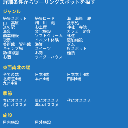
詳細条件からツーリングスポットを探す
ジャンル
絶景スポット
絶景ロード
海｜海岸｜岬
山｜高原
湖｜川｜滝
食事処
道の駅
お土産
神社｜寺院
温泉
文化施設
カフェ｜軽食
商業施設
ソフトクリーム
林道
夜景
イベント体験
宿泊施設
美術館｜資料館
海鮮
ダム
キャンプ場
スイーツ
珍スポット
動植物園
お肉
麺類
お酒
ライダーハウス
東西南北の端
全ての端
日本4端
日本本土4端
北海道4端
本州4端
四国4端
九州4端
季節
春にオススメ
夏にオススメ
秋にオススメ
冬にオススメ
年中オススメ
施設
屋内施設
屋外施設