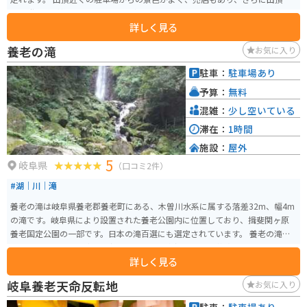
では登山道が整備されているので初心者でもオススメです。 山頂にはスカイ
詳しく見る
テラスや展望台、登山口があります。スカイテラスでは伊吹そばや薬草ソフ
トクリームなど品数豊富なメニューがあります。 お土産もこちらで購入する
養老の滝
お気に入り
ことができます。 山頂駐車場まで約30分ほどでたどり着くことができます。
完全舗装されていて、走行に不便はありません。駐車場も広くてゆとりがあ
駐車：
駐車場あり
ります。 雪の降る冬は閉鎖されますが、春以降秋までオープンしています。
予算：
無料
特に秋は紅葉シーズンできれいな紅葉を見ながら楽しめますし、伊吹山に生
息するイヌワシは圧巻です。 山頂の景色はもちろん絶景ですが、走行中の景
混雑：
少し空いている
色も見晴らしが良く、ツーリングにはピッタリです。 途中、駐車して眺める
滞在：
1時間
こともできますし、本格的に写真を撮られる方も数多くいらっしゃいます。
施設：
屋外
景色を見て、美味しいものを食べ、運動する。一つの場所で一気に楽しめる
5
スポットです。 通行料は、軽・普通自動車3140円、自動二輪車2200円です。
岐阜県
（口コミ2件）
125cc以下の場合は通行不可になります。 出発する前に、HPより山頂の天候
#湖｜川｜滝
情報と、ライブカメラで山頂の様子を見ることができます。通行料の割引も
印刷できます。
養老の滝は岐阜県養老郡養老町にある、木曽川水系に属する落差32m、幅4m
の滝です。岐阜県により設置された養老公園内に位置しており、揖斐関ヶ原
養老国定公園の一部です。日本の滝百選にも選定されています。 養老の滝
は、古来から文人墨客にも親しまれてきた名瀑であり、葛飾北斎も浮世絵に
詳しく見る
描いています。滝の名前は、孝子物語に由来しており、「親孝行な木こり
が、湧き出た水をひょうたんに汲み、父に飲ませると若返った」という伝説
岐阜養老天命反転地
お気に入り
が残っています。 雄麗な滝の姿はもちろん、周囲を彩る自然も魅力。春は桜
が咲き誇り、公園一帯をピンク色に染め、秋には山全体が紅葉して、グラデ