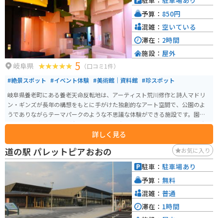
駐車：
駐車場あり
ーションが見事です。また、公園内には体験型アート施設の「養老天命反転
予算：
850円
地」や遊具のある「子どもの国」などの施設もあり、大人から子どもまで１
年を通して楽しめます。
混雑：
空いている
滞在：
2時間
施設：
屋外
5
岐阜県
（口コミ1件）
#絶景スポット
#イベント体験
#美術館｜資料館
#珍スポット
岐阜県養老町にある養老天命反転地は、アーティスト荒川修作と詩人マドリ
ン・ギンズが長年の構想をもとに手がけた独創的なアート空間で、公園のよ
うでありながらテーマパークのような不思議な体験ができる施設です。園内
は水平や垂直がほとんど存在せず、斜めの床や歪んだ壁、迷路のような構造
詳しく見る
が人間の平衡感覚や遠近感を揺さぶります。 人工的な丘陵地のような地形は
起伏が激しく、急斜面も多いため歩きやすい靴での散策がおすすめです。非
道の駅 パレットピアおおの
お気に入り
日常的な空間は写真スポットとしても人気が高く、五感を刺激する体験が楽
しめます。駐車場も整備されており、バイクでのアクセスも良好で、養老の
駐車：
駐車場あり
滝など周辺観光とあわせて巡るのにも適したスポットです。
予算：
無料
混雑：
普通
滞在：
1時間