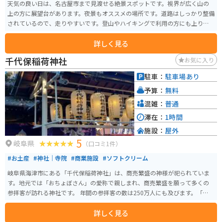
天気の良い日は、名古屋市まで見渡せる絶景スポットです。視界が広く山の
上の方に展望台があります。夜景もオススメの場所です。道路はしっかり整備
されているので、走りやすいです。登山やハイキングで利用の方にも上りや
すい山です。
詳しく見る
千代保稲荷神社
お気に入り
駐車：
駐車場あり
予算：
無料
混雑：
普通
滞在：
1時間
施設：
屋外
5
岐阜県
（口コミ1件）
#お土産
#神社｜寺院
#商業施設
#ソフトクリーム
岐阜県海津市にある「千代保稲荷神社」は、商売繁盛の神様が祀られていま
す。地元では「おちょぼさん」の愛称で親しまれ、商売繁盛を願って多くの
参拝客が訪れる神社です。 年間の参拝客の数は250万人にも及びます。「おち
ょぼさん」では、お賽銭を奉納するのではなく、稲荷神の御使いである狐に
詳しく見る
油揚げを奉納します。入口近くにお供えを売る店があるので、そこで藁に通