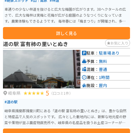
#絶景スポット
#山｜高原
#林道
車通りの少ない林道を抜けると広大な梅園が広がります。38ヘクタールの広
さで、広大な梅林は実梅と花梅が広がる庭園のようなつくりになっていま
す。農業体験もできるようです。 毎年春には「梅まつり」が開催され、多く
の観光客で賑わいます。
詳しく見る
道の駅 富有柿の里いとぬき
お気に入り
駐車：
駐車場あり
予算：
無料
混雑：
普通
滞在：
1時間
施設：
屋内
5
岐阜県
（口コミ1件）
#道の駅
岐阜県揖斐郡揖斐川町にある「道の駅 富有柿の里いとぬき」は、豊かな自然
と特産品で人気のスポットです。 広々とした敷地内には、新鮮な地元産の野
菜や果物が並ぶ農産物直売所や、岐阜県の名産品を扱うお土産コーナーがあ
ります。 中でも、この地域で古くから栽培されている「富有柿」は、甘みが