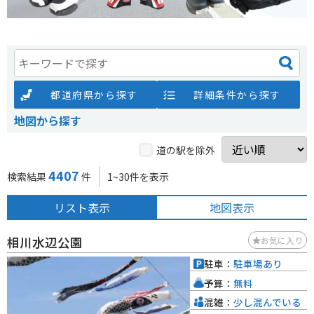
都道府県から探す
詳細条件から探す
地図から探す
道の駅を除外
4407
検索結果
件
1~30件を表示
リスト表示
地図表示
相川水辺公園
お気に入り
駐車：
駐車場あり
予算：
無料
混雑：
少し混んでいる