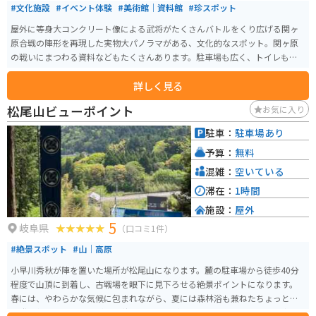
#文化施設
#イベント体験
#美術館｜資料館
#珍スポット
屋外に等身大コンクリート像による武将がたくさんバトルをくり広げる関ヶ
原合戦の陣形を再現した実物大パノラマがある、文化的なスポット。関ヶ原
の戦いにまつわる資料などもたくさんあります。駐車場も広く、トイレもた
くさんあります。
詳しく見る
松尾山ビューポイント
お気に入り
駐車：
駐車場あり
予算：
無料
混雑：
空いている
滞在：
1時間
施設：
屋外
5
岐阜県
（口コミ1件）
#絶景スポット
#山｜高原
小早川秀秋が陣を置いた場所が松尾山になります。麓の駐車場から徒歩40分
程度で山頂に到着し、古戦場を眼下に見下ろせる絶景ポイントになります。
春には、やわらかな気候に包まれながら、夏には森林浴も兼ねたちょっとし
た登山気分を味わいながら、秋であれば色づいた木々とさわやかな風の中、