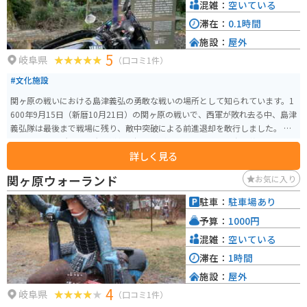
混雑：
空いている
滞在：
0.1時間
施設：
屋外
5
岐阜県
（口コミ1件）
#文化施設
関ヶ原の戦いにおける島津義弘の勇敢な戦いの場所として知られています。1
600年9月15日（新暦10月21日）の関ヶ原の戦いで、西軍が敗れ去る中、島津
義弘隊は最後まで戦場に残り、敵中突破による前進退却を敢行しました。 こ
の歴史的な場所は、多大な犠牲を払いながらも勇敢に戦った島津義弘とその
詳しく見る
部隊の記憶を今に伝えています。日本の歴史の一端を感じ取ることができ、特
に歴史好きの人にはオススメの観光地となっています。
関ヶ原ウォーランド
お気に入り
駐車：
駐車場あり
予算：
1000円
混雑：
空いている
滞在：
1時間
施設：
屋外
4
岐阜県
（口コミ1件）