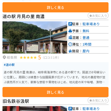
疲れた時の休憩場所として静かで落ち着ける場所です。
詳しく見る
道の駅 月見の里 南濃
お気に入り
駐車：
駐車場あり
予算：
無料
混雑：
普通
滞在：
1時間
施設：
屋内
5
岐阜県
（口コミ1件）
#道の駅
道の駅 月見の里 南濃は、岐阜県海津市にある道の駅です。国道258号線沿い
に位置し、周囲には緑豊かな田園風景が広がっています。 地元の農産物が並
ぶ直売所が人気で、新鮮な野菜や果物をはじめ、地元産の米や味噌、漬物な
どが販売されています。 レストランでは、地元食材を使った料理を楽しむこ
詳しく見る
とができ、中でも、地元産の豚肉を使った「南濃とんちゃん」はおすすめで
す。 バイクで訪れる場合、道の駅には広い駐車場が完備されているので安心
旧名鉄谷汲駅
お気に入り
です。周辺は田園風景が広がり、のどかな風景の中をツーリングすることが
できます。 道の駅から少し足を延ばせば、国営木曽三川公園の一つである
駐車：
駐車場あり