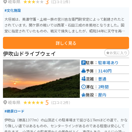
3
岐阜県
（口コミ1件）
#文化施設
大垣城は、美濃守護・土岐一族の宮川吉左衛門尉安定によって創建されたと
されています。関ケ原の戦いでは西軍・石田三成の本拠地となりました。国
宝に指定されていたものの、戦災で焼失しましたが、昭和34年に天守を再建
し、大垣のシンボルとなりました。 現在の天守は1959年に外観復元され、関
詳しく見る
ケ原の戦いについての資料館となっています。大垣城は堅城であり、かつて
の規模は現在の3倍以上で、10の櫓を持つ要塞として知られています。
伊吹山ドライブウェイ
お気に入り
駐車：
駐車場あり
予算：
3140円
混雑：
普通
滞在：
2時間
施設：
屋内
5
岐阜県
（口コミ2件）
#絶景ロード
伊吹山（標高1377m）の山頂近くの駐車場まで延びる17kmほどの道で、かな
り険しい道ではあるものの、センターラインがあるのである程度は安心して
走れます。 山頂近くの駐車場からの景色がよく、売店もあり、さらに山頂ま