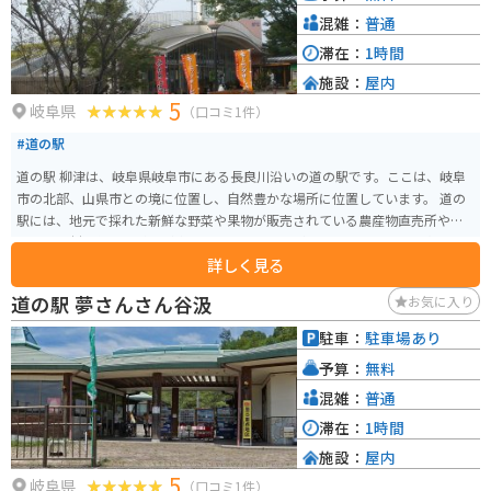
混雑：
普通
滞在：
1時間
施設：
屋内
5
岐阜県
（口コミ1件）
#道の駅
道の駅 柳津は、岐阜県岐阜市にある長良川沿いの道の駅です。ここは、岐阜
市の北部、山県市との境に位置し、自然豊かな場所に位置しています。 道の
駅には、地元で採れた新鮮な野菜や果物が販売されている農産物直売所や、
地元の食材を使った料理が楽しめるレストランがあります。 長良川を望むこ
詳しく見る
とができる展望台もあり、休憩スポットとしても最適です。また、春には
桜、秋には紅葉が美しく、バイクツーリングの目的地としても人気がありま
道の駅 夢さんさん谷汲
お気に入り
す。周辺には、岐阜城などの観光スポットも点在しています。 バイクで訪れ
る場合、道の駅には広い駐車場が完備されているので安心です。長良川沿い
駐車：
駐車場あり
を走る国道156号線は、景色が良く、ツーリングに最適なルートです。
予算：
無料
混雑：
普通
滞在：
1時間
施設：
屋内
5
岐阜県
（口コミ1件）