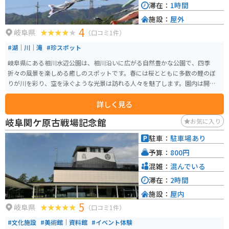
滞在：
1時間
施設：
屋外
4
岐阜県
（口コミ1件）
#湖｜川｜滝
#珍スポット
岐阜県にある相川水辺公園は、相川沿いに広がる自然豊かな公園で、四季
折々の風景を楽しめる癒しのスポットです。春には桜とともに多数の鯉のぼ
りが川を彩り、空を泳ぐような光景は訪れる人々を魅了します。園内は開放
感があり、散策路や芝生スペースが整備されているため、のんびりと過ごし
詳しく見る
たりピクニックを楽しむのにも最適です。比較的人も落ち着いており、ゆっ
たりとした時間が流れるのも魅力の一つ。 周辺道路は走りやすく、バイクで
岐阜関ケ原古戦場記念館
お気に入り
のアクセスも良好で、ツーリングの休憩スポットとしても利用しやすい環境
です。自然と季節の彩りを感じながら、気軽にリフレッシュできる穴場的な
駐車：
駐車場あり
スポットです。
予算：
800円
混雑：
混んでいる
滞在：
2時間
施設：
屋内
5
岐阜県
（口コミ1件）
#文化施設
#美術館｜資料館
#イベント体験