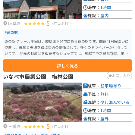
滞在：
1時間
施設：
屋内
5
岐阜県
（口コミ1件）
#道の駅
道の駅 クレール平田は、岐阜県下呂市にある道の駅です。国道41号線沿いに
位置し、飛騨と美濃を結ぶ交通の要衝として、多くのドライバーが利用して
います。 地元の特産品を販売するショップでは、飛騨牛や新鮮な野菜、地元
で作られたお酒などが人気です。レストランでは、飛騨牛を使った料理や、
詳しく見る
地元産の食材を使った郷土料理を楽しむことができます。 バイクで訪れる場
合、道の駅には広い駐車場が完備されているので安心です。また、休憩所も
いなべ市農業公園 梅林公園
お気に入り
充実しており、長距離ツーリングの休憩場所としても最適です。 周辺には、
下呂温泉や馬瀬川温泉などの温泉地があり、観光の拠点としても便利です。
駐車：
駐車場あり
また、春には桜、秋には紅葉の名所としても知られており、四季折々の自然
予算：
無料
を楽しむことができます。
混雑：
少し混んでいる
滞在：
1時間
施設：
屋外
5
三重県
（口コミ1件）