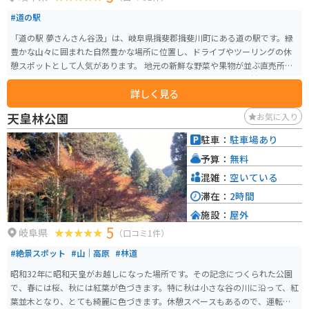
#道の駅
「道の駅 夢さんさん谷汲」は、岐阜県揖斐郡揖斐川町にある道の駅です。緑
豊かな山々に囲まれた自然豊かな場所に位置し、ドライブやツーリングの休
憩スポットとして人気があります。 地元の新鮮な野菜や果物が並ぶ直売所
は、お土産探しにも最適です。また、レストランでは、地元の食材をふんだ
詳しく見る
んに使った料理を楽しむことができます。特に、揖斐川町の特産品である
「揖斐茶」を使ったスイーツはおすすめです。 バイクで訪れる場合、道の駅
天皇林公園
お気に入り
には広々とした駐車場が完備されているので安心です。周辺には、揖斐川沿
いを走る風光明媚な道が多く、ツーリングにも最適なエリアです。道の駅か
駐車：
駐車場あり
ら少し足を延ばせば、歴史ある谷汲山華厳寺を訪れることもできます。 道の
予算：
無料
駅 夢さんさん谷汲は、自然と触れ合いながら、地元の美味しいものを楽しめ
る場所です。ドライブやツーリングの際には、ぜひ立ち寄ってみてくださ
混雑：
空いている
い。
滞在：
2時間
施設：
屋外
5
岐阜県
（口コミ1件）
#絶景スポット
#山｜高原
#林道
昭和32年に昭和天皇がお越しになった場所です。その記念につくられた公園
で、春には桜、秋には紅葉が色づきます。特に秋は小さな谷の川に沿って、紅
葉並木となり、とても綺麗に色づきます。休憩スペースもあるので、運転に