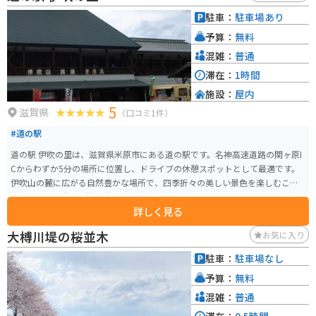
駐車：
駐車場あり
予算：
無料
混雑：
普通
滞在：
1時間
施設：
屋内
5
滋賀県
（口コミ1件）
#道の駅
道の駅 伊吹の里は、滋賀県米原市にある道の駅です。名神高速道路の関ヶ原I
Cからわずか5分の場所に位置し、ドライブの休憩スポットとして最適です。
伊吹山の麓に広がる自然豊かな場所で、四季折々の美しい景色を楽しむこと
ができます。春には桜、秋には紅葉が美しく、特にバイクでのツーリングに
詳しく見る
おすすめです。道の駅には、地元の新鮮な野菜や果物を販売する農産物直売
所や、伊吹そばなどの地元グルメが味わえるレストランがあります。 伊吹山
大榑川堤の桜並木
お気に入り
は日本百名山の一つであり、登山道も整備されています。登山に挑戦する際
は、道の駅 伊吹の里で情報収集をするのがおすすめです。また、周辺には、
駐車：
駐車場なし
醒井宿など歴史的な観光スポットも点在しているので、歴史好きの方にもお
予算：
無料
すすめです。
混雑：
普通