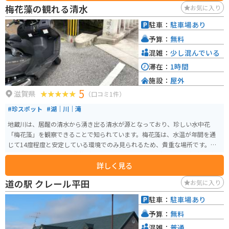
された三角の油揚げを購入しお供えします。
梅花藻の観れる清水
お気に入り
駐車：
駐車場あり
予算：
無料
混雑：
少し混んでいる
滞在：
1時間
施設：
屋外
5
滋賀県
（口コミ1件）
#珍スポット
#湖｜川｜滝
地蔵川は、居醒の清水から湧き出る清水が源となっており、珍しい水中花
「梅花藻」を観察できることで知られています。梅花藻は、水温が年間を通
じて14度程度と安定している環境でのみ見られるため、貴重な場所です。小
川に8月下旬ころまで梅花藻が咲いています。居醒の清水は平成の名水100選
詳しく見る
にも選ばれています。また、この地域は貴重な淡水魚「ハリヨ」の生息地で
もあります。旧街道沿いを散策途中に色々な撮影スポットがあります。
道の駅 クレール平田
お気に入り
駐車：
駐車場あり
予算：
無料
混雑：
普通