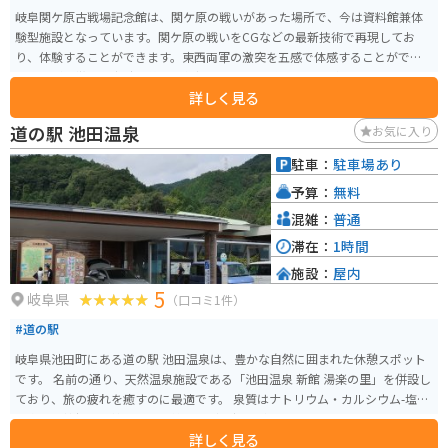
岐阜関ケ原古戦場記念館は、関ケ原の戦いがあった場所で、今は資料館兼体
験型施設となっています。関ケ原の戦いをCGなどの最新技術で再現してお
り、体験することができます。東西両軍の激突を五感で体感することができ
る展示が特徴で、当時の戦いの状況をリアルに感じることができます。 CGは
詳しく見る
予約優先なので、絶対見たい人は予約していくことをオススメします。開館
時間は9:30から17:00まで（入館は16:30まで）で、毎週月曜日が休館日です
道の駅 池田温泉
お気に入り
が、祝日の場合は翌日に振替休日となります。戦国時代に興味がある人にと
って特に楽しめるスポットです。
駐車：
駐車場あり
予算：
無料
混雑：
普通
滞在：
1時間
施設：
屋内
5
岐阜県
（口コミ1件）
#道の駅
岐阜県池田町にある道の駅 池田温泉は、豊かな自然に囲まれた休憩スポット
です。 名前の通り、天然温泉施設である「池田温泉 新館 湯楽の里」を併設し
ており、旅の疲れを癒すのに最適です。 泉質はナトリウム・カルシウム-塩化
物泉で、神経痛や筋肉痛、関節痛などに効果があるとされています。 また、
詳しく見る
地元の農産物直売所では、新鮮な野菜や果物、特産品などを購入することが