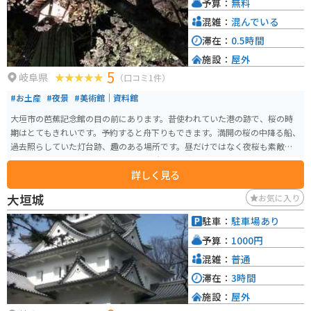
予算：
無料
混雑：
混んでいる
滞在：
0.5時間
施設：
屋外
5
岐阜県
（口コミ1件）
#お土産
#夜景
#美術館｜資料館
大垣市の芭蕉記念館の目の前にあります。昔使われていた港の跡で、桜の時
期はとてもきれいです。予約すると舟下りもできます。満開の桜の中降る船、
過去照らしていた灯台跡、趣のある場所です。昼だけではなく夜桜も素敵で
す。花見期間中はライトアップされ近所の花見客で賑わいます。
詳しく見る
大垣城
お気に入り
駐車：
駐車場あり
予算：
1000円
混雑：
普通
滞在：
3時間
施設：
屋外