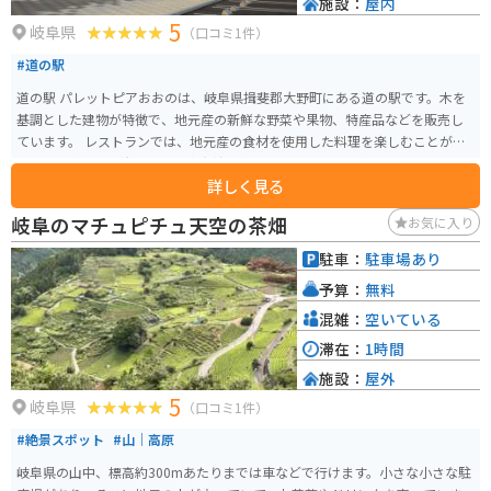
施設：
屋内
5
岐阜県
（口コミ1件）
#道の駅
道の駅 パレットピアおおのは、岐阜県揖斐郡大野町にある道の駅です。木を
基調とした建物が特徴で、地元産の新鮮な野菜や果物、特産品などを販売し
ています。 レストランでは、地元産の食材を使用した料理を楽しむことがで
きます。中でも、大野町産の富有柿を使ったスイーツは人気です。 バイクで
詳しく見る
訪れる場合、道の駅には広い駐車場が完備されているので安心です。周辺に
は、揖斐川堤防や徳山ダムなど、自然豊かな観光スポットも点在しており、
岐阜のマチュピチュ天空の茶畑
お気に入り
ツーリングの拠点としても最適です。 大野町は柿の生産が盛んで、秋には道
の駅でもたくさんの柿が販売されます。また、富有柿を使ったジュースやジ
駐車：
駐車場あり
ャムなども人気です。
予算：
無料
混雑：
空いている
滞在：
1時間
施設：
屋外
5
岐阜県
（口コミ1件）
#絶景スポット
#山｜高原
岐阜県の山中、標高約300mあたりまでは車などで行けます。小さな小さな駐