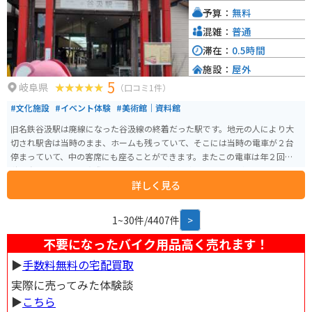
「河川環境楽園」や、歴史ある街並みが残る「美濃路」など、観光スポット
予算：
無料
も点在しています。
混雑：
普通
滞在：
0.5時間
施設：
屋外
5
岐阜県
（口コミ1件）
#文化施設
#イベント体験
#美術館｜資料館
旧名鉄谷汲駅は廃線になった谷汲線の終着だった駅です。地元の人により大
切され駅舎は当時のまま、ホームも残っていて、そこには当時の電車が２台
停まっていて、中の客席にも座ることができます。またこの電車は年２回春と
秋に動かしており、実際に短い距離ですが走る姿もみることができます。ト
詳しく見る
イレも当時のまま残っていて利用できます。ツーリング、ドライブ休憩の場所
と使う人も多々います。
1~30件/4407件
>
不要になったバイク用品高く売れます！
▶︎
手数料無料の宅配買取
実際に売ってみた体験談
▶︎
こちら