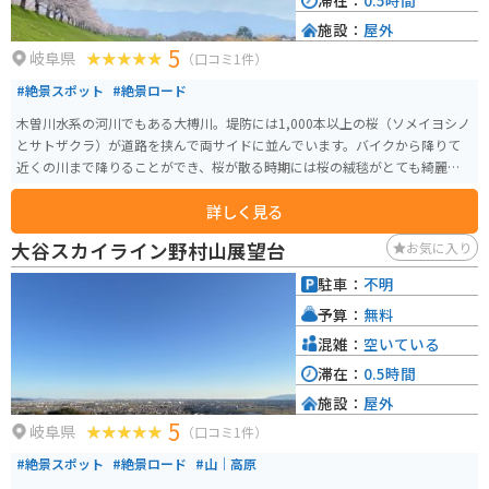
滞在：
0.5時間
施設：
屋外
5
岐阜県
（口コミ1件）
#絶景スポット
#絶景ロード
木曽川水系の河川でもある大榑川。堤防には1,000本以上の桜（ソメイヨシノ
とサトザクラ）が道路を挟んで両サイドに並んでいます。バイクから降りて
近くの川まで降りることができ、桜が散る時期には桜の絨毯がとても綺麗で
す。
詳しく見る
大谷スカイライン野村山展望台
お気に入り
駐車：
不明
予算：
無料
混雑：
空いている
滞在：
0.5時間
施設：
屋外
5
岐阜県
（口コミ1件）
#絶景スポット
#絶景ロード
#山｜高原