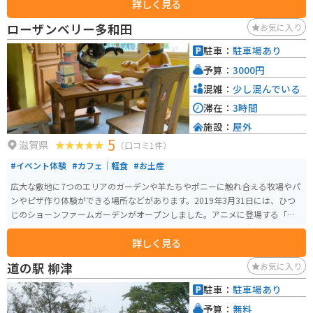
詳しく見る
強く濃厚な味わいで、お土産に最適です。 柿を使った加工品も充実してお
り、柿の葉茶や柿ジャムなども人気です。 レストランでは、地元産の食材を
ローザンベリー多和田
お気に入り
使った料理を楽しむことができます。 特におすすめは、富有柿を使ったスイ
ーツです。 柿ソフトクリームや柿パフェなど、ここでしか味わえないオリジ
駐車：
駐車場あり
ナルメニューが人気を集めています。 道の駅には、広々とした駐車場と休憩
予算：
3000円
スペースが完備されており、ドライブ中の休憩に最適です。 バイクツーリン
グの休憩ポイントとしても人気があり、多くのライダーが訪れます。 周辺に
混雑：
少し混んでいる
は、四季折々の景色が楽しめる自然豊かなスポットがたくさんあります。 春
滞在：
3時間
には、揖斐川沿いを彩る桜並木が美しく、お花見スポットとしても人気で
施設：
屋外
す。 秋には、山々が赤や黄色に色づき、紅葉狩りを楽しむことができます。
5
道の駅 富有柿の里いとぬきは、地元の美味しいものを堪能できるだけでな
滋賀県
（口コミ1件）
く、自然と触れ合いながらゆったりと過ごすことができる魅力的なスポット
#イベント体験
#カフェ｜軽食
#お土産
です。 観光の拠点としても最適なので、ぜひ一度訪れてみてください。
広大な敷地に7つのエリアのガーデンや羊たちやポニーに触れ合える牧場やパ
ンやピザ作り体験ができる場所などがあります。2019年3月31日には、ひつ
じのショーンファームガーデンがオープンしました。アニメに登場する「牧
場主の家」や「ひつじの小屋」がリアルに再現されています。大人も子供も
詳しく見る
一緒になって楽しめるエリアです。
道の駅 柳津
お気に入り
駐車：
駐車場あり
予算：
無料