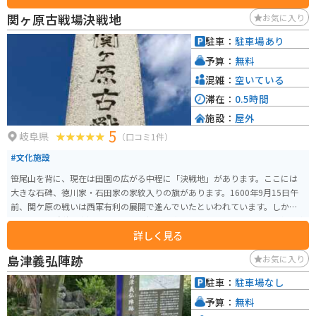
できます。 特に、池田町は富有柿の産地として知られており、秋には旬の甘
関ヶ原古戦場決戦地
お気に入り
い柿を味わうことができます。 バイクで訪れる場合、道の駅には広々とした
駐車場が完備されているので安心です。 周辺には、池田山麓を走る快適なワ
駐車：
駐車場あり
インディングロードがあり、ツーリングにもおすすめです。 道の駅を起点
予算：
無料
に、自然豊かな景色を楽しみながら、岐阜県池田町の魅力を満喫してみてく
ださい。
混雑：
空いている
滞在：
0.5時間
施設：
屋外
5
岐阜県
（口コミ1件）
#文化施設
笹尾山を背に、現在は田園の広がる中程に「決戦地」があります。ここには
大きな石碑、徳川家・石田家の家紋入りの旗があります。1600年9月15日午
前、関ケ原の戦いは西軍有利の展開で進んでいたといわれています。しか
し、小早川秀秋の寝返りによって状況は一変します。これによって、一気に東
詳しく見る
軍が優勢となり、奮闘むなしく西軍は敗北します。 そしてこの決戦地は、東
軍諸隊が三成の首級を狙って、最大級の激戦が繰り広げられた場所といわれ
島津義弘陣跡
お気に入り
ています。この地で激戦が繰り広げられていたのかと思うと、現在はのどか
なこの風景も全く見え方が変わってきます。
駐車：
駐車場なし
予算：
無料