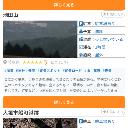
詳しく見る
ハイキングができます。冬には、雪化粧をした関ケ原古戦場を一望できます。
四季折々の風景を、関ケ原の中で最も深く感じることのできる場所です。
池田山
お気に入り
駐車：
駐車場あり
予算：
無料
混雑：
少し空いている
滞在：
1時間
施設：
屋外
5
岐阜県
（口コミ1件）
#温泉
#神社｜寺院
#絶景スポット
#絶景ロード
#山｜高原
#夜景
とにかく絶景。うねり道を頑張って登るだけの価値がある。早朝に行くと野
生のシカやタヌキなど動物に会えるかも？！早朝もいいが、夜や桜の時期、
そして冬、紅葉などいつ足を運んでも得した気分とエネルギーがもらえま
す。
詳しく見る
大垣市船町港跡
お気に入り
駐車：
駐車場あり