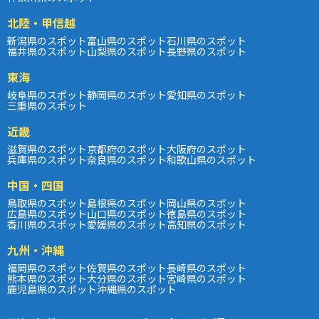
北陸・甲信越
新潟県のスポット
富山県のスポット
石川県のスポット
福井県のスポット
山梨県のスポット
長野県のスポット
東海
岐阜県のスポット
静岡県のスポット
愛知県のスポット
三重県のスポット
近畿
滋賀県のスポット
京都府のスポット
大阪府のスポット
兵庫県のスポット
奈良県のスポット
和歌山県のスポット
中国・四国
鳥取県のスポット
島根県のスポット
岡山県のスポット
広島県のスポット
山口県のスポット
徳島県のスポット
香川県のスポット
愛媛県のスポット
高知県のスポット
九州・沖縄
福岡県のスポット
佐賀県のスポット
長崎県のスポット
熊本県のスポット
大分県のスポット
宮崎県のスポット
鹿児島県のスポット
沖縄県のスポット