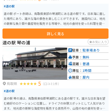
#道の駅
道の駅 ポート赤碕は、鳥取県東部の琴浦町にある道の駅です。日本海に面し
た場所にあり、雄大な海の景色を楽しむことができます。 施設内には、地元
の新鮮な魚介類や農産物を販売する市場や、地元の食材を使った料理を提供
するレストランがあります。特に、紅ズワイガニや白イカなどの新鮮な seafo
詳しく見る
od は人気です。 バイクで訪れる場合、道の駅には広い駐車場が完備されてい
るので安心です。また、休憩スペースも充実しており、ツーリングの途中に
道の駅 琴の浦
お気に入り
立ち寄るのに最適な場所と言えるでしょう。周辺には、海岸線沿いを走る sce
nic なルートも多いので、バイクで touring を楽しむのもおすすめです。 道の
駐車：
駐車場あり
駅 ポート赤碕は、鳥取県の東部を観光する際の拠点としても最適な場所で
予算：
無料
す。周辺には、鳥取砂丘や浦富海岸など、観光スポットも多数あります。
混雑：
普通
滞在：
1時間
施設：
屋内
5
鳥取県
（口コミ1件）
#道の駅
道の駅 琴の浦は、鳥取県東伯郡琴浦町にある道の駅です。雄大な日本海を望
む絶好のロケーションに位置し、ドライブの休憩スポットとして人気があり
ます。 地元産の新鮮な海産物を販売する直売所や、山陰の旬の食材を使った