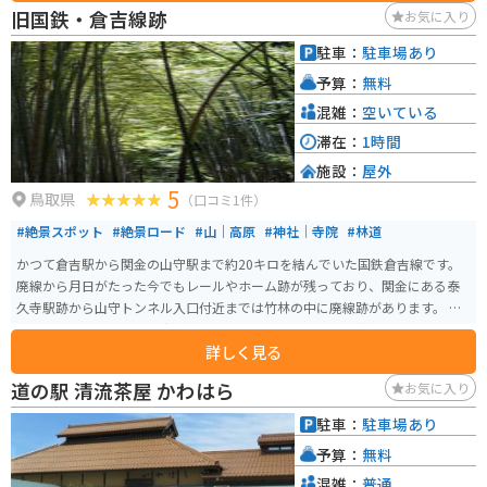
ではの美しさを体験できる場所でもあります。また、グランピング施設「ア
旧国鉄・倉吉線跡
お気に入り
ースステイ青島」があり、自然を身近に感じながら快適なアウトドア体験が
可能です。 島の形状は前方後円墳やひょうたんに似ており、春には約30種
駐車：
駐車場あり
類、500本余りの桜が咲き競う桜の名所としても有名です。広々としたオープ
予算：
無料
ンスペースでは野球などのスポーツを楽しむことができ、四季折々の花を楽
しむことができる湖山池オアシスパークとしても親しまれています。
混雑：
空いている
滞在：
1時間
施設：
屋外
5
鳥取県
（口コミ1件）
#絶景スポット
#絶景ロード
#山｜高原
#神社｜寺院
#林道
かつて倉吉駅から関金の山守駅まで約20キロを結んでいた国鉄倉吉線です。
廃線から月日がたった今でもレールやホーム跡が残っており、関金にある泰
久寺駅跡から山守トンネル入口付近までは竹林の中に廃線跡があります。 晴
れた日には木々の間から光が差し込み、まるでジブリの世界に入ったかのよ
詳しく見る
うな体験ができます。泰久寺駅跡前まで車やバイクで行くことは可能です
が、駐車することはできないため、車で訪れる際は、旧国鉄倉吉線跡観光案
道の駅 清流茶屋 かわはら
お気に入り
内所にある臨時駐車場に駐車することになります。
駐車：
駐車場あり
予算：
無料
混雑：
普通