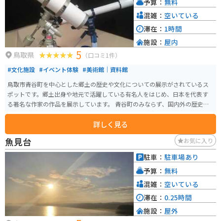
予算：
無料
は、中国山地のワインディングロードや、絶景スポットがたくさんありま
す。ツーリングの休憩に、ぜひお立ち寄りください。 周辺には、鳥取県の名
混雑：
空いている
峰・大山や、日本最大級の花崗岩ドームとして知られる「鬼の舌震」などの
滞在：
1時間
観光スポットがあります。道の駅で情報収集をしてから、観光に出かけるの
施設：
屋内
もおすすめです。
5
鳥取県
（口コミ1件）
#文化施設
#イベント体験
#美術館｜資料館
鳥取市青谷町を中心とした郷土の歴史や文化についての展示がされているス
ポットです。郷土出身や地元で活躍している有名人をはじめ、日本を代表す
る著名な作家の作品を展示しています。 青谷町のみならず、国内外の歴史・
文化などを紹介する企画展などもされています。 山陰海岸ジオパーク展示コ
詳しく見る
ーナーでは、鳥取県青谷町から京丹後市までの見どころや、鳴り砂、因州和
紙の魅力なども紹介されており、歴史や文化に興味がある人にオススメで
魚見台
お気に入り
す。
駐車：
駐車場あり
予算：
無料
混雑：
空いている
滞在：
0.25時間
施設：
屋外