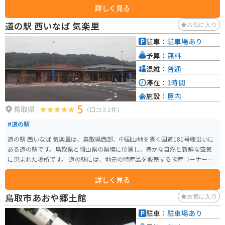
詳しく見る
す。美少女フィギュアから、リアルな動物、人物フィギュア、ジオラマまで、
多彩な展示物があります。 無料駐車場が完備されており、大型観光バスでも
道の駅 西いなば 気楽里
お気に入り
利用可能です。営業時間は9:00～17:00（夏季は18:00まで）で、無休で運営
されています。円形劇場くらよしフィギュアミュージアムは、フィギュアコ
駐車：
駐車場あり
レクターやアニメファンにとってはもちろん、建築や歴史に興味がある人に
予算：
無料
とっても魅力的なスポットです。旧学校校舎を利用した施設として、地域の文
化遺産を活用しながら、新たな観光資源としての価値を生み出しています。
混雑：
普通
滞在：
1時間
施設：
屋内
5
鳥取県
（口コミ1件）
#道の駅
道の駅 西いなば 気楽里は、鳥取県西部、中国山地を貫く国道181号線沿いに
ある道の駅です。鳥取県と岡山県の県境に位置し、豊かな自然と新鮮な空気
に恵まれた場所です。 道の駅には、地元の特産品を販売する物産コーナー
や、地元食材を使った料理が楽しめるレストランがあります。物産コーナー
詳しく見る
では、鳥取県産の新鮮な野菜や果物、地元産の猪肉や鹿肉を使ったジビエ料
理、西いなばの特産品である「豆腐ちくわ」などが人気です。レストランで
鳥取市あおや郷土館
お気に入り
は、鳥取県産の食材を使った定食や麺類、丼物などが味わえます。 また、道
の駅 西いなば 気楽里は、バイクツーリングの拠点としても人気があります。
駐車：
駐車場あり
道の駅には、バイクスタンドや休憩スペースが完備されているほか、周辺に