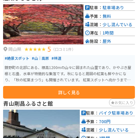
スポットが多いため、ツーリングの拠点としても最適です。 鳥取県は、二十
駐車：
駐車場あり
世紀梨や松葉がになどの名産品で知られています。道の駅のレストランや売
予算：
無料
店でも、これらの特産品を使った料理やお土産が販売されていることがあり
ますので、ぜひ味わってみてください。
混雑：
少し混んでいる
滞在：
1時間
施設：
屋外
5
岡山県
（口コミ1件）
#絶景スポット
#山｜高原
#林道
鏡野町の北部にある、標高1200mの山々に囲まれた山里であり、かやぶき屋
根と石畳、水車が特徴的な集落です。秋になると周囲の紅葉も鮮やかにな
り、「秋の紅葉まつり」も開催されています。 紅葉スポットへ向かうまでの
道で、すれ違いのできない箇所もあるため、車で訪れる際は、スピードの出
詳しく見る
しすぎなどの運転には十分お気をつけください。バイクなら特に問題はあり
ません。
青山剛昌ふるさと館
お気に入り
駐車：
バイク駐車場あり
予算：
700円
混雑：
少し混んでいる