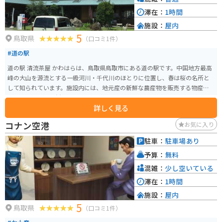
滞在：
1時間
施設：
屋内
5
鳥取県
（口コミ1件）
#道の駅
道の駅 清流茶屋 かわはらは、鳥取県鳥取市にある道の駅です。中国地方最高
峰の大山を源流とする一級河川・千代川のほとりに位置し、春は桜の名所と
して知られています。施設内には、地元産の新鮮な農産物を販売する物産コ
ーナーや、地元食材を使った料理が楽しめるレストランがあります。 バイク
詳しく見る
で訪れる場合、道の駅には広い駐車場が完備されているので安心です。ツー
リングの休憩スポットとしておすすめです。周辺には、鳥取砂丘や白兎神社
コナン空港
お気に入り
などの観光スポットも点在しており、鳥取観光の拠点としても便利です。道
の駅で購入できる梨ソフトクリームは、鳥取県産の二十世紀梨を使用してお
駐車：
駐車場あり
り、濃厚な甘さと爽やかな風味が楽しめます。
予算：
無料
混雑：
少し空いている
滞在：
1時間
施設：
屋内
5
鳥取県
（口コミ1件）