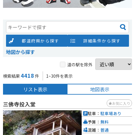
都道府県から探す
詳細条件から探す
地図から探す
道の駅を除外
4418
検索結果
件
1~30件を表示
リスト表示
地図表示
三佛寺投入堂
お気に入り
駐車：
駐車場あり
予算：
無料
混雑：
普通