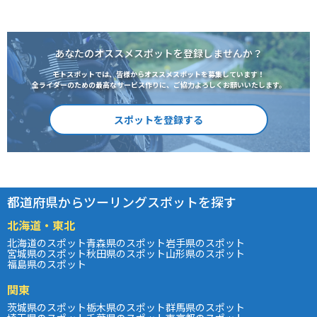
あなたのオススメスポットを登録しませんか？
モトスポットでは、皆様からオススメスポットを募集しています！
全ライダーのための最高なサービス作りに、ご協力よろしくお願いいたします。
スポットを登録する
都道府県からツーリングスポットを探す
北海道・東北
北海道のスポット
青森県のスポット
岩手県のスポット
宮城県のスポット
秋田県のスポット
山形県のスポット
福島県のスポット
関東
茨城県のスポット
栃木県のスポット
群馬県のスポット