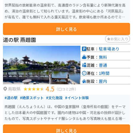
世界屈指の放射能泉の温泉街で、高濃度のラドン含有量により新陳代謝を高
め、湯治の温泉街として知られています。温泉街の中心にある「河原風呂」
が有名で、誰でも無料で入れる露天風呂です。飲泉場も数か所あるのでミネ
ラル豊富な温泉水を飲んで健康促進が期待できます。雰囲気の良い温泉街に
詳しく見る
は多くの旅館があるので、自分に合った宿を探すこともできます。
道の駅 燕趙園
お気に入り
駐車：
駐車場あり
予算：
無料
混雑：
普通
滞在：
1時間
施設：
屋内
4.5
鳥取県
（口コミ2件）
#道の駅
#絶景スポット
#文化施設
#イベント体験
燕趙園（えんちょうえん）は、中国の皇家園林（皇帝所有の庭園）をテーマ
とした日本最大の中国庭園です。園内の建物は中国・河北省の技師が設計し
たもので、写真スポットやチャイナ服レンタルもあり写真映えも狙える場所
で家族でも大人から子供まで楽しめるスポットです。
詳しく見る