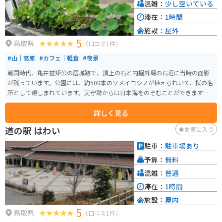
混雑：
少し空いている
滞在：
1時間
施設：
屋外
5
鳥取県
（口コミ1件）
#山｜高原
#カフェ｜軽食
#夜景
戦国時代、亀井玆矩公の居城跡で、頂上の石と内掘外堀の石垣に当時の面影
が残っています。公園には、約500本のソメイヨシノが植えられいて、桜の名
所として親しまれています。天守跡からは日本海をのぞむことができます。
公園には鯉や白鳥、かもが泳ぎ100円で餌が購入でき、餌やりもできます。春
詳しく見る
はソメイヨシノの群生があり、桜の名所として有名で景色が良いのでおすす
めです。「鹿野桜祭り」も開かれます。近くにレトロなカフェもあるので、ゆ
道の駅 はわい
お気に入り
っくりできます。
駐車：
駐車場あり
予算：
無料
混雑：
普通
滞在：
1時間
施設：
屋内
5
鳥取県
（口コミ1件）