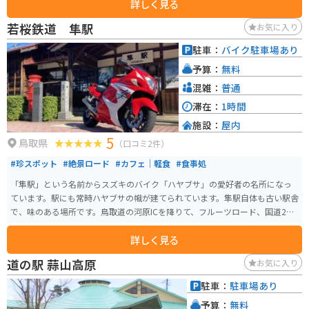
詳しく見る
若桜鉄道 隼駅
お気に入り
駐車：
バイク駐車場あり
予算：
無料
混雑：
普通
滞在：
1時間
施設：
屋内
5
鳥取県
（口コミ2件）
#珍スポット
#絶景ロード
#カフェ｜軽食
#食事処
「隼駅」という名前からスズキのバイク「ハヤブサ」の愛好者の名所になっ
ています。駅にも常時ハヤブサの幟が建てられています。隼駅自体も古い駅舎
で、味のある場所です。鳥取道の河原ICを降りて、フルーツロード、国道29
号線を使って行けますが、その道も山や田んぼの真ん中を走る感じになって
詳しく見る
おり、気持ち良くライディングできます。また「8823（ハヤブサ）」という
カフェも併設されています。
道の駅 蒜山高原
お気に入り
駐車：
駐車場あり
予算：
無料