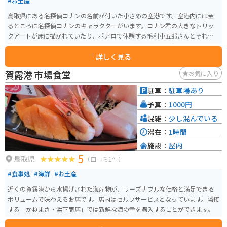
#お土産
鳥取県にある名探偵コナンの名前が付いた小さめの空港です。空港内には至
るところに名探偵コナンのキャラクターがいます。コナン君の大きなトリッ
クアートが床に描かれていたり、ポアロで休憩する毛利小五郎さんとそれを
接客する安室さんの姿を見られたりするので、名探偵コナン好きにはたまら
詳しく見る
ない観光スポットです。 空港なので入場料はかからず、駐車場も無料で利用
することができます。また、空港内には休憩できるカフェや名探偵コナンの
賀露港 市場食堂
お気に入り
グッズなどを買えるお土産処もあります。
駐車：
駐車場あり
予算：
1000円
混雑：
少し混んでいる
滞在：
1時間
施設：
屋内
5
鳥取県
（口コミ1件）
#食事処
#海鮮
#お土産
近くの賀露港から水揚げされた海産物が、リーズナブルな価格と満足できる
ボリュームで味わえるお店です。店内はセルフサービスとなっています。隣接
する「かねまさ・浜下商店」では新鮮な海の幸を購入することができます。