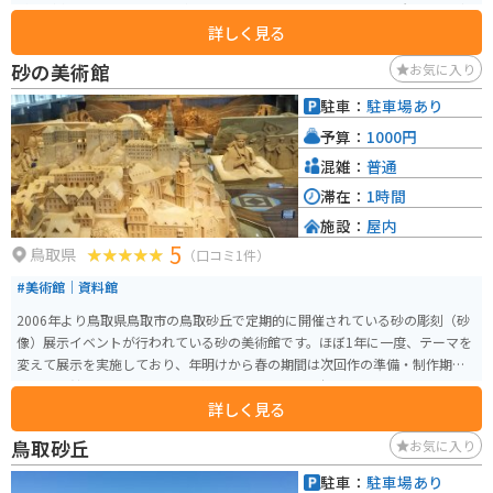
料理が楽しめるレストランがあります。特に、ベニズワイガニや岩ガキなど
詳しく見る
の新鮮な魚介類は絶品です。また、鳥取県の名産品である二十世紀梨を使っ
たスイーツも人気があります。 バイクで訪れる場合、道の駅には広い駐車場
砂の美術館
お気に入り
が完備されているので安心です。日本海沿いの道路は景色が良く、ツーリン
グにも最適です。道の駅 琴の浦を起点に、周辺の観光スポットを巡るのもお
駐車：
駐車場あり
すすめです。例えば、車で約10分の距離にある「浦安神社」は、縁結びの神
予算：
1000円
様として知られており、多くの参拝客が訪れます。
混雑：
普通
滞在：
1時間
施設：
屋内
5
鳥取県
（口コミ1件）
#美術館｜資料館
2006年より鳥取県鳥取市の鳥取砂丘で定期的に開催されている砂の彫刻（砂
像）展示イベントが行われている砂の美術館です。ほぼ1年に一度、テーマを
変えて展示を実施しており、年明けから春の期間は次回作の準備・制作期間
のため休館となります。また、第四期までは野外・仮設テントで行われてい
詳しく見る
ましたが、2012年4月の第五期より屋内での展示がメインとなっています。隣
接地の別棟には砂の美術館事務所や売店があります。
鳥取砂丘
お気に入り
駐車：
駐車場あり