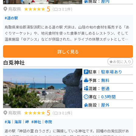
施設：
屋内
5
鳥取県
（口コミ1件）
#道の駅
鳥取県東伯郡湯梨浜町にある道の駅 犬挟は、山陰の旬の食材を販売する「あ
ぐりマーケット」や、地元食材を使った食事が楽しめるレストラン、そして
温泉施設「ゆアシス」などが併設された、ドライブの休憩スポットとして最
適な道の駅です。 新鮮な野菜や果物、海産物が手に入るほか、地元産の食材
詳しく見る
を使ったパン屋さんも人気です。レストランでは、地元産の猪肉を使った猪
肉そばや、大山鶏を使用した親子丼などが人気メニューです。また、温泉施
白兎神社
お気に入り
設「ゆアシス」には、露天風呂やサウナ、岩盤浴などがあり、ドライブの疲
れをゆっくりと癒やすことができます。 バイクで訪れる場合、道の駅には
駐車：
駐車場あり
広々とした駐車場が完備されているので安心です。鳥取県は、日本海沿岸を
予算：
無料
走る気持ちの良いルートや、山間部を走るワインディングロードなど、バイ
クツーリングに最適な道がたくさんあります。道の駅 犬挟を拠点に、鳥取県
混雑：
普通
の自然を満喫するツーリングを楽しんでみてはいかがでしょうか。
滞在：
0.5時間
施設：
屋外
5
鳥取県
（口コミ1件）
#海｜海岸｜岬
#神社｜寺院
道の駅「神話の里 白うさぎ」に隣接している神社です。因幡の白兎伝説があ