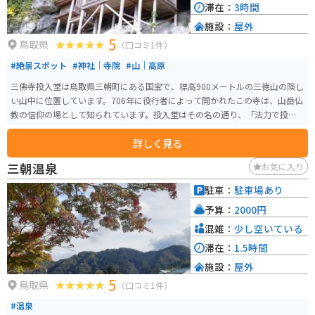
滞在：
3時間
施設：
屋外
5
鳥取県
（口コミ1件）
#絶景スポット
#神社｜寺院
#山｜高原
三佛寺投入堂は鳥取県三朝町にある国宝で、標高900メートルの三徳山の険し
い山中に位置しています。706年に役行者によって開かれたこの寺は、山岳仏
教の信仰の場として知られています。投入堂はその名の通り、「法力で投げ
入れられた」と伝えられるほどの断崖絶壁に建つ特異な構造をしており、日
詳しく見る
本一危険な国宝とも称されます。 歴史的価値だけでなく、登山をしながら自
然の美しさも堪能できます。ただし、参拝には体力と注意が必要で、特に登
三朝温泉
お気に入り
山道は急坂で滑りやすいため、動きやすい服装と靴で訪れてください。
駐車：
駐車場あり
予算：
2000円
混雑：
少し空いている
滞在：
1.5時間
施設：
屋外
5
鳥取県
（口コミ1件）
#温泉