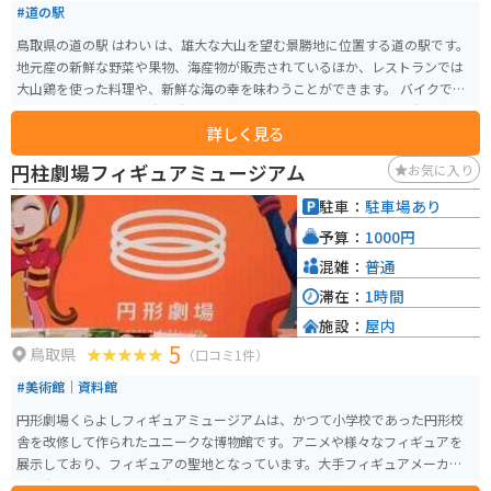
#道の駅
鳥取県の道の駅 はわい は、雄大な大山を望む景勝地に位置する道の駅です。
地元産の新鮮な野菜や果物、海産物が販売されているほか、レストランでは
大山鶏を使った料理や、新鮮な海の幸を味わうことができます。 バイクで訪
れる場合、道の駅には広い駐車場が完備されているので安心です。大山方面
詳しく見る
へ続くワインディングロードは、景色も良くツーリングにも最適です。周辺
には、大山まきばみるくの里や、木谷ワイン工房など、観光スポットも充実
円柱劇場フィギュアミュージアム
お気に入り
しています。鳥取県西部を訪れた際には、ぜひ道の駅 はわい に立ち寄ってみ
てください。
駐車：
駐車場あり
予算：
1000円
混雑：
普通
滞在：
1時間
施設：
屋内
5
鳥取県
（口コミ1件）
#美術館｜資料館
円形劇場くらよしフィギュアミュージアムは、かつて小学校であった円形校
舎を改修して作られたユニークな博物館です。アニメや様々なフィギュアを
展示しており、フィギュアの聖地となっています。大手フィギュアメーカー
の協力で、恐竜や仏像、動物など、約2000体のフィギュアを展示されていま