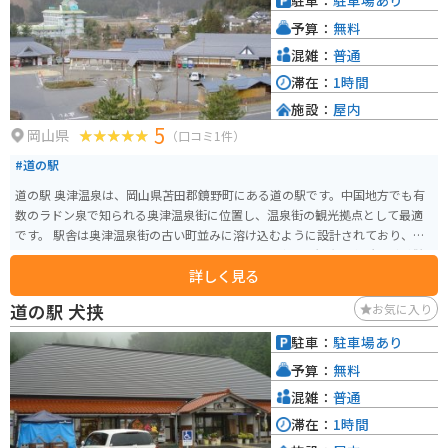
駐車：
駐車場あり
で、道の駅周辺には、自然豊かな公園や温泉施設などもあります。
予算：
無料
混雑：
普通
滞在：
1時間
施設：
屋内
5
岡山県
（口コミ1件）
#道の駅
道の駅 奥津温泉は、岡山県苫田郡鏡野町にある道の駅です。中国地方でも有
数のラドン泉で知られる奥津温泉街に位置し、温泉街の観光拠点として最適
です。 駅舎は奥津温泉街の古い町並みに溶け込むように設計されており、地
元産の野菜や特産品を販売する物産コーナー、食事処、観光案内所などが併
詳しく見る
設されています。奥津温泉の源泉かけ流しの足湯もあり、無料で利用できま
す。 バイクで訪れる場合、道の駅に隣接する場所にバイクスタンドと屋根付
道の駅 犬挟
お気に入り
きの駐輪場が用意されているので安心です。奥津温泉街は石畳の道が多く、
バイクの乗り入れに注意が必要です。 奥津温泉は、美作三湯の一つに数えら
駐車：
駐車場あり
れる名湯です。湯冷めしにくいのが特徴で、飲泉もできます。周辺には温泉宿
予算：
無料
が軒を連ねており、日帰り入浴可能な施設も多いです。温泉街には、国の重
要伝統的建造物群保存地区に選定されているエリアもあり、散策も楽しめま
混雑：
普通
す。名産品としては、作州絣や木杓子などが知られています。
滞在：
1時間