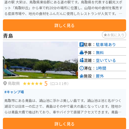
道の駅 大栄は、鳥取県東伯郡にある道の駅です。鳥取県を代表する観光スポ
ット「鳥取砂丘」から車で約20分の場所に位置し、山陰の旬の食材を販売す
る産直市場や、地元の食材をふんだんに使用したレストランが人気です。 バ
イクで訪れる際は、駐車場も広々としているため安心です。鳥取砂丘方面へ
詳しく見る
のアクセスも良好なので、ツーリングの休憩スポットとしても最適です。 地
元の特産品である二十世紀梨を使ったソフトクリームやジュースは、道の駅
青島
お気に入り
大栄の名物として人気があります。 また、隣接する「ふれあい会館」では、
地元の伝統工芸品や民芸品の展示、販売も行なっており、鳥取県の文化に触
駐車：
駐車場あり
れることもできます。
予算：
無料
混雑：
空いている
滞在：
1時間
施設：
屋外
5
鳥取県
（口コミ1件）
#キャンプ場
鳥取市にある青島は、湖山池に浮かぶ美しい島です。湖山池は池と名がつく
湖沼では日本一の広さで、青島はその中で最大の島となっています。陸地か
らは青島大橋で結ばれており、車やバイクで直接アクセスできます。青島に
は遊歩道や展望台が整備されており、島を一周する散策や美しい景色の鑑賞
詳しく見る
が楽しめます。 青島は、星の見えやすさで何度も全国1位に輝いた鳥取県なら