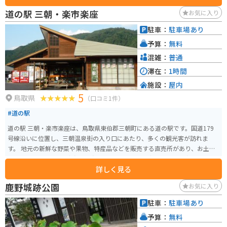
道の駅 三朝・楽市楽座
お気に入り
駐車：
駐車場あり
予算：
無料
混雑：
普通
滞在：
1時間
施設：
屋内
5
鳥取県
（口コミ1件）
#道の駅
道の駅 三朝・楽市楽座は、鳥取県東伯郡三朝町にある道の駅です。国道179
号線沿いに位置し、三朝温泉街の入り口にあたり、多くの観光客が訪れま
す。 地元の新鮮な野菜や果物、特産品などを販売する直売所があり、お土産
探しにも最適です。三朝温泉の温泉卵や、地元産の猪肉を使った猪肉まん、
詳しく見る
そして鳥取県の名産品である二十世紀梨を使ったジュースやお菓子など、魅
力的な商品が豊富です。食事処では、地元食材を使ったそばやうどん、ラー
鹿野城跡公園
お気に入り
メンなどが楽しめます。 バイクで訪れる場合は、道の駅に隣接する無料駐車
場に駐車できます。ツーリング途中の休憩場所としても最適です。三朝温泉街
駐車：
駐車場あり
もすぐ近くにあるので、温泉を楽しむのも良いでしょう。周辺には、三徳山
予算：
無料
三佛寺投入堂や、河原露天風呂など、観光スポットも点在しています。