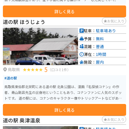
や宇宙に関するお土産も販売しています。 晴天の夜には星空観察会、雨天曇
詳しく見る
天時の夜にはプラネタリウム投影を実施しています。佐治アストロパークに
は太陽のみを観察するための太陽望遠鏡も備えいて、天候の良い日には不定
道の駅 ほうじょう
お気に入り
期に太陽観察会もしています。
駐車：
駐車場あり
予算：
無料
混雑：
普通
滞在：
1時間
施設：
屋内
5
鳥取県
（口コミ1件）
#道の駅
鳥取県東伯郡北栄町にある道の駅 北条公園は、漫画『名探偵コナン』の作
者、青山剛昌先生の出身地ということもあり、コナンファンに人気のスポッ
トです。 道の駅には、コナンのキャラクター像やトリックアートなどがあ
り、写真撮影を楽しむことができます。 また、隣接する青山剛昌ふるさと館
詳しく見る
では、原画やアニメの資料などが展示されており、コナンの世界観をより深
く知ることができます。 地元の特産品を販売するコーナーもあり、梨を使っ
道の駅 奥津温泉
お気に入り
たスイーツや、新鮮な野菜などが人気です。 バイクで訪れる場合は、道の駅
に隣接する無料駐車場に駐車できます。 ツーリングの休憩場所としても最適