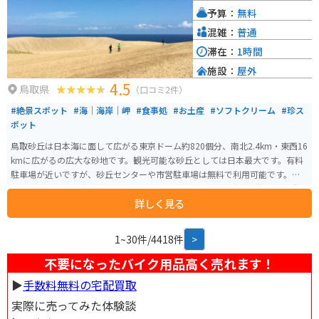
予算：
無料
混雑：
普通
滞在：
1時間
施設：
屋外
4.5
鳥取県
（口コミ2件）
#絶景スポット
#海｜海岸｜岬
#食事処
#お土産
#ソフトクリーム
#珍ス
ポット
鳥取砂丘は日本海に面して広がる東京ドーム約820個分、南北2.4km・東西16
kmに広がるの広大な砂地です。観光可能な砂丘としては日本最大です。有料
駐車場が近いですが、砂丘センターや市営駐車場は無料で利用可能です。リ
フトを使用すれば砂丘まで約5分で行くことができます。 砂丘を散策する際は
詳しく見る
スニーカーなど歩きやすい靴をオススメします。鳥取砂丘ビジターセンター
には砂をきれいにするための足洗い場やタオル自動販売機があり、また無料
で貸し出しサンダルや長靴もあります。 砂丘からは馬の背と呼ばれる小高い
1~30件/4418件
>
丘があり、日本海が目の前に広がります。砂丘には多彩なアクティビティも
あり、風と光と砂が織りなすパノラマも魅力的です。
不要になったバイク用品高く売れます！
▶︎
手数料無料の宅配買取
実際に売ってみた体験談