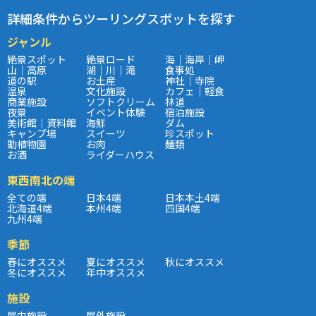
詳細条件からツーリングスポットを探す
ジャンル
絶景スポット
絶景ロード
海｜海岸｜岬
山｜高原
湖｜川｜滝
食事処
道の駅
お土産
神社｜寺院
温泉
文化施設
カフェ｜軽食
商業施設
ソフトクリーム
林道
夜景
イベント体験
宿泊施設
美術館｜資料館
海鮮
ダム
キャンプ場
スイーツ
珍スポット
動植物園
お肉
麺類
お酒
ライダーハウス
東西南北の端
全ての端
日本4端
日本本土4端
北海道4端
本州4端
四国4端
九州4端
季節
春にオススメ
夏にオススメ
秋にオススメ
冬にオススメ
年中オススメ
施設
屋内施設
屋外施設