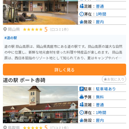
混雑：
普通
滞在：
1時間
施設：
屋内
5
岡山県
（口コミ1件）
#道の駅
道の駅 蒜山高原は、岡山県真庭市にある道の駅です。蒜山高原の雄大な自然
の中に位置し、新鮮な地元食材を使った料理や特産品が楽しめます。 蒜山高
原は、西日本屈指のリゾート地として知られており、夏はキャンプやハイキ
ング、冬はスキーやスノーボードなど、一年を通して楽しむことができます。
詳しく見る
周辺には、蒜山酪農農業協同組合や蒜山ハーブガーデンなど、観光スポット
も充実しています。 バイクで訪れる場合、道の駅 蒜山高原はツーリングの休
道の駅 ポート赤碕
お気に入り
憩場所としても最適です。蒜山高原は、ワインディングロードが続くことか
ら、多くのライダーに人気があります。周辺には、展望台や景勝地も多く、
駐車：
駐車場あり
ツーリングの目的地としてもおすすめです。道の駅では、蒜山高原の特産品
予算：
無料
であるジャージー牛乳を使ったソフトクリームやヨーグルト、蒜山焼そばな
どが人気です。
混雑：
普通
滞在：
1時間
施設：
屋内
5
鳥取県
（口コミ1件）