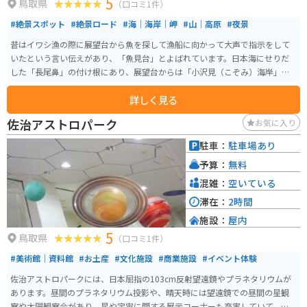
5
鳥取県
（口コミ1件）
#絶景スポット
#絶景ロード
#海｜海岸｜岬
#山｜高原
#夜景
昔はイワシ漁の際に展望台から魚を探して漁船に向かって大声で指示をして
いたという言い伝えがあり、「魚見台」とよばれています。日本海にせりだ
した「長尾鼻」の付け根にあり、展望台からは「小沢見（こぞみ）海岸」や
恋人の聖地として有名な「白兎（はくと）海岸」を一望できます。天気が良
詳しく見る
い日には鳥取空港や鳥取砂丘、中国山地の山々も見ることができる絶景スポ
ット。 夕方には日本海に沈む夕陽が海面をオレンジ色に照らし、美しい景色
佐治アストロパーク
お気に入り
が広がります。夜には鳥取市街地の夜景や遠くに見えるイカ漁の漁火（いさ
りび）が美しく輝き、知る人ぞ知る穴場の夜景スポットとなっています。
駐車：
駐車場あり
予算：
無料
混雑：
空いている
滞在：
2時間
施設：
屋内
5
鳥取県
（口コミ1件）
#美術館｜資料館
#お土産
#文化施設
#商業施設
#イベント体験
佐治アストロパークには、日本屈指の103cm反射望遠鏡やプラネタリウムが
あります。昼間のプラネタリウム投影や、晴天時には望遠鏡での昼間の星観
察や太陽観察会があり、星や宇宙に関する展示コーナーも充実していて、星