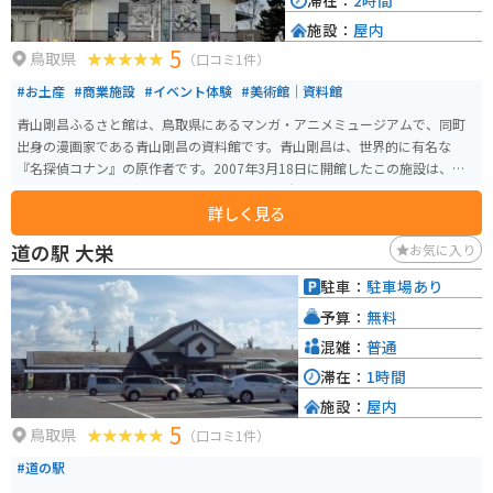
滞在：
2時間
施設：
屋内
5
鳥取県
（口コミ1件）
#お土産
#商業施設
#イベント体験
#美術館｜資料館
青山剛昌ふるさと館は、鳥取県にあるマンガ・アニメミュージアムで、同町
出身の漫画家である青山剛昌の資料館です。青山剛昌は、世界的に有名な
『名探偵コナン』の原作者です。2007年3月18日に開館したこの施設は、青
山剛昌の作品世界を深く知ることができる場所として、多くのファンに愛さ
詳しく見る
れています。 青山剛昌ふるさと館では、『名探偵コナン』をはじめとする青
山剛昌の作品に関する原画や資料が展示されており、創作活動の軌跡をたど
道の駅 大栄
お気に入り
ることができます。イベントも多々開催されており。いつ行っても楽します。
ここ限定のグッズも販売されており、 名探偵コナンが好きな人にはたまらな
駐車：
駐車場あり
いスポットです 施設は道の駅大栄に隣接しており、アクセスも便利です。営
予算：
無料
業時間は9:30から17:30までで、年中無休で運営されています。入館料は大人
700円、中学生・高校生500円です。
混雑：
普通
滞在：
1時間
施設：
屋内
5
鳥取県
（口コミ1件）
#道の駅