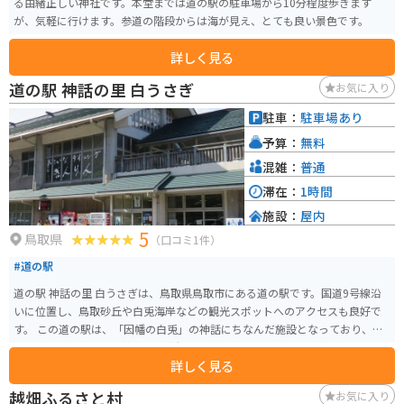
る由緒正しい神社です。本堂までは道の駅の駐車場から10分程度歩きます
が、気軽に行けます。参道の階段からは海が見え、とても良い景色です。
詳しく見る
道の駅 神話の里 白うさぎ
お気に入り
駐車：
駐車場あり
予算：
無料
混雑：
普通
滞在：
1時間
施設：
屋内
5
鳥取県
（口コミ1件）
#道の駅
道の駅 神話の里 白うさぎは、鳥取県鳥取市にある道の駅です。国道9号線沿
いに位置し、鳥取砂丘や白兎海岸などの観光スポットへのアクセスも良好で
す。 この道の駅は、「因幡の白兎」の神話にちなんだ施設となっており、白
ウサギのオブジェや、神話の世界観を表現したモニュメントなどが設置され
詳しく見る
ています。地元の特産品を販売するショップやレストランもあり、鳥取の味
覚を楽しむこともできます。 バイクで訪れる場合、道の駅には広い駐車場が
越畑ふるさと村
お気に入り
完備されているため安心です。鳥取砂丘や白兎海岸など、周辺には風光明媚な