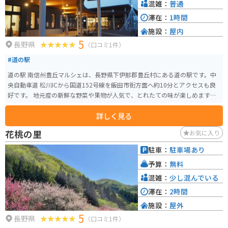
混雑：
普通
滞在：
1時間
施設：
屋内
5
長野県
（口コミ1件）
#道の駅
道の駅 南信州豊丘マルシェは、長野県下伊那郡豊丘村にある道の駅です。中
央自動車道 松川ICから国道152号線を飯田市街方面へ約10分とアクセスも良
好です。 地元産の新鮮な野菜や果物が人気で、とれたての味が楽しめます。
特に、豊丘村は市田柿の産地として有名で、秋には干し柿作り体験なども開
詳しく見る
催されます。レストランでは、地元の食材を使った料理を味わうことができ
ます。 バイク置き場は、建物のすぐ横に広々としたスペースが用意されてい
花桃の里
お気に入り
るので安心です。道の駅の向かい側には、南アルプスの絶景を望むことがで
きる公園もあり、休憩に最適です。 周辺には、南アルプスの雄大な自然が広
駐車：
駐車場あり
がっており、ハイキングやトレッキングなども楽しめます。また、車で約20
予算：
無料
分の距離には、昼神温泉や阿智村などの観光スポットもあります。
混雑：
少し混んでいる
滞在：
2時間
施設：
屋外
5
長野県
（口コミ1件）