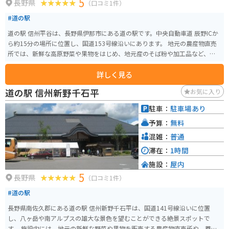
5
長野県
（口コミ1件）
#道の駅
道の駅 信州平谷は、長野県伊那市にある道の駅です。中央自動車道 辰野ICか
ら約15分の場所に位置し、国道153号線沿いにあります。 地元の農産物直売
所では、新鮮な高原野菜や果物をはじめ、地元産のそば粉や加工品など、お
土産に最適なものがたくさん販売されています。 レストランでは、地元産の
詳しく見る
食材を使った料理を楽しむことができます。名物は、山賊焼き定食や手打ち
蕎麦です。 バイクで訪れる場合、道の駅には広い駐車場が完備されているの
道の駅 信州新野千石平
お気に入り
で安心です。また、周辺には、杖突峠や分杭峠などのツーリングスポットも
点在しているので、ツーリングの拠点としても最適です。 道の駅 信州平谷
駐車：
駐車場あり
は、地元の魅力が詰まった道の駅です。ぜひ、お立ち寄りください。
予算：
無料
混雑：
普通
滞在：
1時間
施設：
屋内
5
長野県
（口コミ1件）
#道の駅
長野県南佐久郡にある道の駅 信州新野千石平は、国道141号線沿いに位置
し、八ヶ岳や南アルプスの雄大な景色を望むことができる絶景スポットで
す。 施設内には、地元の新鮮な野菜や果物を販売する農産物直売所や、蕎麦