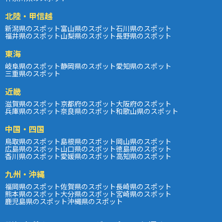
北陸・甲信越
新潟県のスポット
富山県のスポット
石川県のスポット
福井県のスポット
山梨県のスポット
長野県のスポット
東海
岐阜県のスポット
静岡県のスポット
愛知県のスポット
三重県のスポット
近畿
滋賀県のスポット
京都府のスポット
大阪府のスポット
兵庫県のスポット
奈良県のスポット
和歌山県のスポット
中国・四国
鳥取県のスポット
島根県のスポット
岡山県のスポット
広島県のスポット
山口県のスポット
徳島県のスポット
香川県のスポット
愛媛県のスポット
高知県のスポット
九州・沖縄
福岡県のスポット
佐賀県のスポット
長崎県のスポット
熊本県のスポット
大分県のスポット
宮崎県のスポット
鹿児島県のスポット
沖縄県のスポット