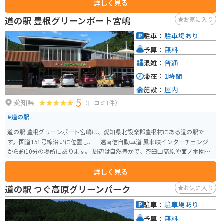
詳しく見る
あります。トイレと食事は渓谷の宿いちかわでも可能。清水と山菜を使用し
たそばが美味しいです。 駐車場に車もしくはバイクを駐め、つり橋からは徒
道の駅 豊根グリーンポート宮嶋
お気に入り
歩での移動となります。恋路のつり橋から最も水の色が濃く美しい黒渕まで
は、10分あればゆっくり歩いて写真を撮っても足ります。夏に訪れる人が多
駐車：
駐車場あり
いですが、春の若葉、秋の紅葉、冬の雪に色づく渓谷も魅力的です。
予算：
無料
混雑：
普通
滞在：
1時間
施設：
屋内
5
愛知県
（口コミ1件）
#道の駅
道の駅 豊根グリーンポート宮嶋は、愛知県北設楽郡豊根村にある道の駅で
す。国道151号線沿いに位置し、三遠南信自動車道 鳳来峡インターチェンジ
から約10分の場所にあります。 周辺は自然豊かで、茶臼山高原や面ノ木園地
など、四季折々の景色を楽しめる観光スポットが点在しています。また、道の
詳しく見る
駅内には、地元の特産品を販売するショップやレストランがあり、豊根村の
恵みを堪能できます。特におすすめは、ジビエ料理や山菜料理です。 バイク
道の駅 つぐ高原グリーンパーク
お気に入り
で訪れる場合、道の駅には広い駐車場が完備されているので安心です。ツー
リングの休憩場所としても最適です。周辺の道路は、ワインディングロード
駐車：
駐車場あり
が多いので、バイク走行を楽しみたい方にもおすすめです。 【おすすめポイ
予算：
無料
ント】 * 豊根村の特産品を販売するショップ * 地元の食材を使ったレストラ