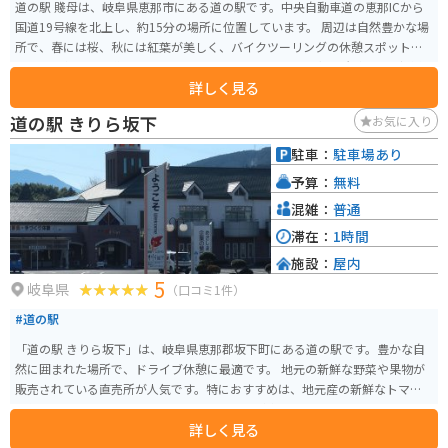
道の駅 賤母は、岐阜県恵那市にある道の駅です。中央自動車道の恵那ICから
国道19号線を北上し、約15分の場所に位置しています。 周辺は自然豊かな場
所で、春には桜、秋には紅葉が美しく、バイクツーリングの休憩スポットと
しても人気です。道の駅には、地元の特産品を販売する直売所があり、新鮮
詳しく見る
な野菜や果物、山菜などが購入できます。また、レストランでは、地元産の
食材を使った料理を楽しむことができます。 賤母の名物は、なんといっても
道の駅 きりら坂下
お気に入り
「五平餅」です。香ばしく焼かれた五平餅は、味噌の風味とご飯の甘みが絶
妙で、旅の疲れを癒してくれます。バイクで立ち寄る際は、ぜひ味わってみ
駐車：
駐車場あり
てください。 道の駅 賤母は、自然と触れ合いながら、地元の文化や食を楽し
予算：
無料
むことができるスポットです。ドライブやツーリングの途中に、ぜひ立ち寄
ってみてください。
混雑：
普通
滞在：
1時間
施設：
屋内
5
岐阜県
（口コミ1件）
#道の駅
「道の駅 きりら坂下」は、岐阜県恵那郡坂下町にある道の駅です。豊かな自
然に囲まれた場所で、ドライブ休憩に最適です。 地元の新鮮な野菜や果物が
販売されている直売所が人気です。特におすすめは、地元産の新鮮なトマト
を使ったトマトジュースです。濃厚な味わいが楽しめます。 バイクで訪れる
詳しく見る
際は、道の駅からほど近い「岩村城下町」の散策がおすすめです。戦国時代