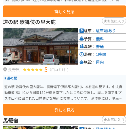
や山賊焼きなど地元グルメを味わえるレストランがあります。 また、併設さ
詳しく見る
れている「星空の文化館」では、プラネタリウムや天文台で満天の星空を楽
しむことができます。 バイクで訪れる場合、道の駅には広々とした駐車場が
道の駅 歌舞伎の里大鹿
お気に入り
完備されているので安心です。周辺には、ビーナスラインやメルヘン街道な
ど、絶景のツーリングルートが広がっているので、ツーリングの拠点として
駐車：
駐車場あり
も最適です。 信州新野千石平を訪れたら、地元産の新鮮な高原野菜や果物は
予算：
無料
ぜひお土産にどうぞ。特に、高原レタスや夏秋ピーマンはおすすめです。
混雑：
普通
滞在：
1時間
施設：
屋内
5
長野県
（口コミ1件）
#道の駅
道の駅 歌舞伎の里大鹿は、長野県下伊那郡大鹿村にある道の駅です。中央自
動車道 松川ICから国道152号線を南下したところに位置し、周囲を南アルプ
スの山々に囲まれた自然豊かな場所に位置しています。 道の駅には、地元の
特産品を販売する直売所や、食事処、観光案内所などがあります。特産品と
詳しく見る
しては、地元産のそばや野菜、山菜などが人気です。また、道の駅のすぐそ
ばには、大鹿歌舞伎の舞台となる大鹿村中央舞台があり、毎年4月と10月には
馬籠宿
お気に入り
歌舞伎が上演されます。 バイクで訪れる場合、道の駅には広い駐車場が完備
されているので安心です。周辺には、南アルプスを望む絶景ポイントが点在