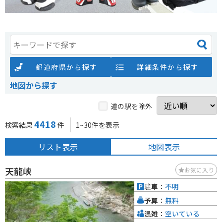
都道府県から探す
詳細条件から探す
地図から探す
道の駅を除外
4418
検索結果
件
1~30件を表示
リスト表示
地図表示
天龍峡
お気に入り
駐車：
不明
予算：
無料
混雑：
空いている