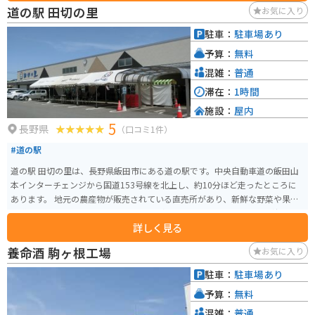
の面影を残す城下町は、歴史好きにはたまらないスポットです。また、春に
道の駅 田切の里
お気に入り
は「いわむら城下町雛めぐり」というイベントも開催され、多くの観光客で
賑わいます。
駐車：
駐車場あり
予算：
無料
混雑：
普通
滞在：
1時間
施設：
屋内
5
長野県
（口コミ1件）
#道の駅
道の駅 田切の里は、長野県飯田市にある道の駅です。中央自動車道の飯田山
本インターチェンジから国道153号線を北上し、約10分ほど走ったところに
あります。 地元の農産物が販売されている直売所があり、新鮮な野菜や果物
を購入できます。特におすすめなのは、飯田市の特産品である「市田柿」で
詳しく見る
す。濃厚な甘さと、もっちりとした食感が特徴です。 バイクで訪れる場合、
道の駅には広い駐車場が完備されているので安心です。また、周辺には南ア
養命酒 駒ヶ根工場
お気に入り
ルプスの山々が連なり、絶景のツーリングコースとしても人気があります。
道の駅 田切の里を拠点に、自然豊かな景色を楽しみながらバイクで走ってみ
駐車：
駐車場あり
てはいかがでしょうか。 周辺には、りんご並木など、自然を楽しめるスポッ
予算：
無料
トも点在しています。道の駅で休憩した後は、周辺の観光スポットにも足を
運んでみてください。
混雑：
普通