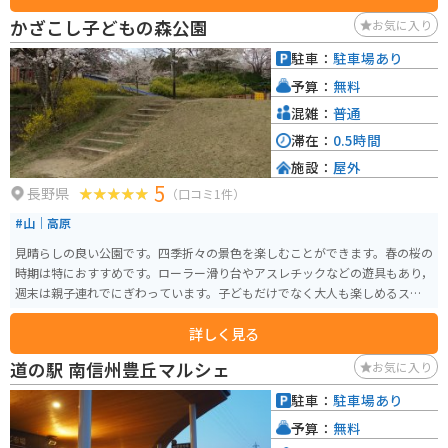
かざこし子どもの森公園
お気に入り
駐車：
駐車場あり
予算：
無料
混雑：
普通
滞在：
0.5時間
施設：
屋外
5
長野県
（口コミ1件）
#山｜高原
見晴らしの良い公園です。四季折々の景色を楽しむことができます。春の桜の
時期は特におすすめです。ローラー滑り台やアスレチックなどの遊具もあり，
週末は親子連れでにぎわっています。子どもだけでなく大人も楽しめるスポ
ットです。
詳しく見る
道の駅 南信州豊丘マルシェ
お気に入り
駐車：
駐車場あり
予算：
無料