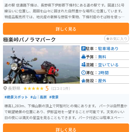
道の駅 信濃路下條は、長野県下伊那郡下條村にある道の駅です。国道151号
線沿いに位置し、周囲を山々に囲まれた自然豊かな場所に位置しています。
特産品販売所では、地元産の新鮮な野菜や果物、下條村産のそば粉を使った
蕎麦、五平餅などが販売されています。食堂では、地元産の食材を使った料
詳しく見る
理を楽しむことができます。特に、地元で蕎麦の栽培が盛んなことから、蕎
麦を使ったメニューは人気があります。 バイクで訪れる場合、道の駅には
極楽峠パノラマパーク
お気に入り
広々とした駐車場が完備されているので安心です。また、周辺には飯田高原
や天竜峡など、風光明媚な観光スポットも点在しているので、ツーリングの
駐車：
駐車場あり
拠点としても最適です。 道の駅 信濃路下條は、地元の特産品やグルメ、そし
予算：
無料
て周辺の観光情報が集まる便利なスポットです。ドライブやツーリングの休
憩に、ぜひ立ち寄ってみてください。
混雑：
空いている
滞在：
2時間
施設：
屋外
5
長野県
（口コミ1件）
#絶景スポット
#山｜高原
#夜景
標高1,283m、下條山脈の頂上で阿智村との境にあります。 パークは自然豊か
で眺望絶景の位置にあり、伊那盆地を一望することが可能です。天気のいい
日の夜には満天の星空を見ることもできます。パーク付近には駐車スペース
があり、自動車で6～7台程度のスペースです。
詳しく見る