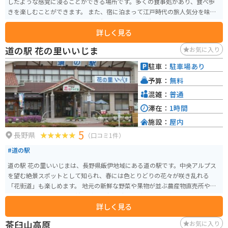
したような感覚に浸ることができる場所です。多くの食事処があり、食べ歩
きを楽しむことができます。 また、宿に泊まって江戸時代の旅人気分を味わ
うこともできます。ツーリングの際にも、趣のある街並みを楽しむことがで
詳しく見る
きるでしょう。観光客にも人気があり、多くの方々が訪れています。
道の駅 花の里いいじま
お気に入り
駐車：
駐車場あり
予算：
無料
混雑：
普通
滞在：
1時間
施設：
屋内
5
長野県
（口コミ1件）
#道の駅
道の駅 花の里いいじまは、長野県飯伊地域にある道の駅です。中央アルプス
を望む絶景スポットとして知られ、春には色とりどりの花々が咲き乱れる
「花街道」も楽しめます。 地元の新鮮な野菜や果物が並ぶ農産物直売所や、
手打ちそばやソースカツ丼などのご当地グルメが味わえる飲食店も人気で
詳しく見る
す。特におすすめは、地元産のそば粉を使った「天龍そば」です。 バイクで
訪れる場合、道の駅には広い駐車場が完備されているので安心です。周辺に
茶臼山高原
お気に入り
は、中央アルプスを望むワインディングロードなど、ツーリングに最適なル