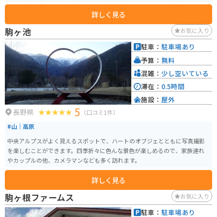
売する直売所や、地元食材を使った料理を提供するレストランが併設されて
詳しく見る
います。特に、恵那市のブランド豚「恵那鶏ちゃん」を使った料理はおすす
めです。 バイクで訪れる場合、駐車場は広く停めやすいので安心です。周辺
駒ヶ池
お気に入り
は自然豊かな山間部で、ツーリングにも最適なエリアです。道の駅から少し
足を延ばせば、恵那峡や馬籠宿など、風光明媚な観光スポットも点在してい
駐車：
駐車場あり
ます。 お土産には、恵那市の特産品である「栗きんとん」や「五平餅」がお
予算：
無料
すすめです。道の駅で購入することができます。
混雑：
少し空いている
滞在：
0.5時間
施設：
屋外
5
長野県
（口コミ1件）
#山｜高原
中央アルプスがよく見えるスポットで、ハートのオブジェとともに写真撮影
を楽しむことができます。四季折々に色んな景色が楽しめるので、家族連れ
やカップルの他、カメラマンなども多く訪れます。
詳しく見る
駒ヶ根ファームス
お気に入り
駐車：
駐車場あり