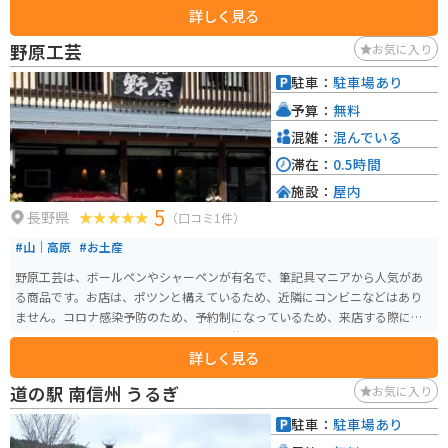
詳しく見る
ら栽培されている「遠山ジンギスカン」は、他では味わえない独特の風味を
持つ羊肉として人気です。食堂では、この遠山ジンギスカンを使ったジンギ
野原工芸
お気に入り
スカン定食や、地元産の食材を使った料理を味わうことができます。バイク
で訪れた際には、駐車場から続く遊歩道を散策するのがおすすめです。天竜
駐車：
駐車場あり
川沿いを歩くことができ、自然豊かな風景を満喫できます。 また、道の駅 遠
予算：
無料
山郷は、南アルプスエコーラインの起点にもなっています。この道は、南ア
ルプスの絶景を眺めながら走ることができる、ツーリングに最適なルートで
混雑：
混んでいる
す。
滞在：
0.5時間
施設：
屋内
5
長野県
（口コミ1件）
#山｜高原
#お土産
野原工芸は、ボールペンやシャーペンが有名で、筆記具マニアから人気があ
る商品です。お店は、ポツンと構えているため、近隣にコンビニなどはあり
ません。コロナ感染予防のため、予約制になっているため、来店する際には
事前に予約しておくことが必要です。舗装された山道なので、バイクツーリ
詳しく見る
ングでもとても楽しめます！素敵な筆記具を手に入れてみてはいかがでしょ
うか。
道の駅 南信州 うるぎ
お気に入り
駐車：
駐車場あり