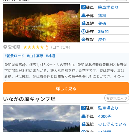
ートも充実しています。 お土産には、地元産のりんごを使ったジュースやジ
駐車：
駐車場あり
ャム、そばを使ったお菓子などがおすすめです。
予算：
無料
混雑：
普通
滞在：
3時間
施設：
屋外
5
愛知県
（口コミ1件）
#絶景ロード
#山｜高原
#林道
愛知県最高峰、標高1,415メートルの茶臼山。愛知県北設楽郡豊根村と長野県
下伊那郡根羽村にまたがる、雄大な自然を抱いた空間です。春は芝桜、夏は
新緑、秋は紅葉、冬は雪景色と四季折々の様子を楽しむことができ、その自
然の中でさまざまなレジャーやスポーツも楽しめます。
詳しく見る
いなかの風キャンプ場
お気に入り
駐車：
駐車場あり
予算：
4000円
混雑：
少し混んでいる