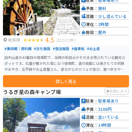
駐車：
駐車場あり
しており、ツーリングの休憩場所としても最適です。 【おすすめポイント】
予算：
無料
* 大鹿歌舞伎の舞台を見学 * 南アルプスの絶景を楽しむ * 地元産のそばや山菜
を味わう 【周辺情報】 * 大鹿村中央舞台 * 鹿塩温泉 * 分杭峠（パワースポッ
混雑：
少し混んでいる
ト）
滞在：
2時間
施設：
屋外
4.5
岐阜県
（口コミ2件）
#美術館｜資料館
#文化施設
#宿泊施設
#食事処
#お土産
旧中山道の43番目の宿場町で、当時の街並みがそのまま残されている観光ス
ポットです。石畳が敷かれた坂に沿う宿場町、道の両脇には焼きたての煎餅
やおやき、五平餅やお土産屋さん、昔ながらのカフェが並び、食べ歩きや散
策が楽しめるスポットです。日常から離れ、心地よい風を感じながらノスタ
詳しく見る
ルジックな雰囲気の宿場町で都会にはないのんびりとしたひとときが過ごせ
ます。 石畳の坂の街道は、今も江戸時代の面影が残り、島崎藤村のゆかりの
うるぎ星の森キャンプ場
お気に入り
地としても有名な馬籠宿は、島崎藤村の生家で、馬籠宿本陣跡である藤村記
念館も残っています。散策しているとタイムスリップしたような気分になり
駐車：
駐車場あり
ます。
予算：
3100円
混雑：
空いている
滞在：
14時間