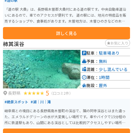
#道の駅
「道の駅 大桑」は、長野県木曽郡大桑村にある道の駅です。中央自動車道沿
いにあるので、車でのアクセスが便利です。 道の駅には、地元の特産品を販
売するショップや、食事処があります。木曽地方は、木曽ひのきなどの木材
の産地として有名で、道の駅でも、それらを使った工芸品やお土産が販売さ
詳しく見る
れています。 食事処では、地元産の食材を使った料理を楽しむことができま
す。名物は、木曽牛や、山菜を使ったそば、五平餅などです。 バイクで訪れ
柿其渓谷
お気に入り
る場合、道の駅には広い駐車場が完備されているので安心です。中央自動車
道沿いの道の駅なので、ツーリングの休憩場所としても最適です。 周辺に
駐車：
駐車場あり
は、木曽五木で有名な森林鉄道「赤沢自然休養林」や、温泉施設「阿寺渓谷
予算：
無料
温泉」など、観光スポットも充実しているので、ぜひ立ち寄ってみてくださ
い。
混雑：
少し混んでいる
滞在：
1時間
施設：
屋外
5
長野県
（口コミ2件）
#絶景スポット
#湖｜川｜滝
岐阜県との境目にある長野県南木曽町の渓谷で、隣の阿寺渓谷とはまた違っ
た、エメラルドグリーンの水が大変美しい場所です。車やバイクで15分程の
所に鉄道駅もあり、山間にある渓谷としては比較的アクセスしやすい場所に
あります。 駐車場は渓谷の入り口である恋路のつり橋周辺に2ヶ所、トイレも