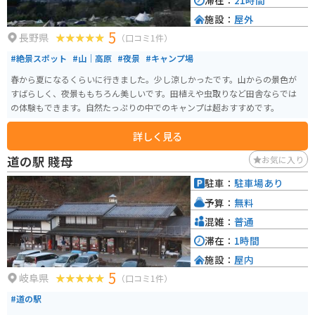
滞在：
21時間
施設：
屋外
5
長野県
（口コミ1件）
#絶景スポット
#山｜高原
#夜景
#キャンプ場
春から夏になるくらいに行きました。少し涼しかったです。山からの景色が
すばらしく、夜景ももちろん美しいです。田植えや虫取りなど田舎ならでは
の体験もできます。自然たっぷりの中でのキャンプは超おすすめです。
詳しく見る
道の駅 賤母
お気に入り
駐車：
駐車場あり
予算：
無料
混雑：
普通
滞在：
1時間
施設：
屋内
5
岐阜県
（口コミ1件）
#道の駅