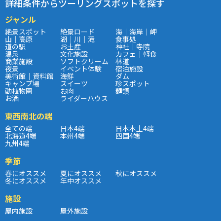
詳細条件からツーリングスポットを探す
ジャンル
絶景スポット
絶景ロード
海｜海岸｜岬
山｜高原
湖｜川｜滝
食事処
道の駅
お土産
神社｜寺院
温泉
文化施設
カフェ｜軽食
商業施設
ソフトクリーム
林道
夜景
イベント体験
宿泊施設
美術館｜資料館
海鮮
ダム
キャンプ場
スイーツ
珍スポット
動植物園
お肉
麺類
お酒
ライダーハウス
東西南北の端
全ての端
日本4端
日本本土4端
北海道4端
本州4端
四国4端
九州4端
季節
春にオススメ
夏にオススメ
秋にオススメ
冬にオススメ
年中オススメ
施設
屋内施設
屋外施設