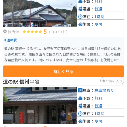
予算：
無料
混雑：
普通
滞在：
1時間
施設：
屋内
5
長野県
（口コミ1件）
#道の駅
道の駅 南信州 うるぎは、長野県下伊那郡売木村にある国道418号線沿いにあ
る道の駅です。 周囲を山々に囲まれた自然豊かな場所に位置し、地元の新鮮
な農産物が人気です。 特におすすめは、売木村産の「市田柿」を使用したソ
フトクリームやジェラートです。 また、併設されている「うるぎ温泉 こまど
詳しく見る
りの湯」は、アルカリ性単純温泉で、旅の疲れを癒すのに最適です。 バイク
で訪れる場合、道の駅には広々とした駐車場が完備されているので安心で
道の駅 信州平谷
お気に入り
す。 国道418号線は「酷道」としても知られており、険しい峠道が続きます
が、 その分、雄大な景色を楽しむことができます。 ただし、道幅が狭く、急
駐車：
駐車場あり
カーブも多いので、走行には十分注意が必要です。 売木村は、自然豊かな場
予算：
無料
所で、キャンプ場やハイキングコースなどもありますので、 アウトドア好き
にもおすすめです。
混雑：
普通
滞在：
1時間
施設：
屋内