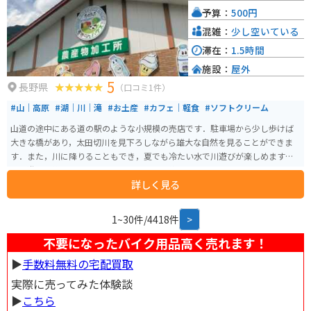
予算：
500円
混雑：
少し空いている
滞在：
1.5時間
施設：
屋外
5
長野県
（口コミ1件）
#山｜高原
#湖｜川｜滝
#お土産
#カフェ｜軽食
#ソフトクリーム
山道の途中にある道の駅のような小規模の売店です．駐車場から少し歩けば
大きな橋があり，太田切川を見下ろしながら雄大な自然を見ることができま
す．また，川に降りることもでき，夏でも冷たい水で川遊びが楽しめます．
川で遊んだ後のすずらんソフトクリームは絶品です．
詳しく見る
1~30件/4418件
>
不要になったバイク用品高く売れます！
▶︎
手数料無料の宅配買取
実際に売ってみた体験談
▶︎
こちら