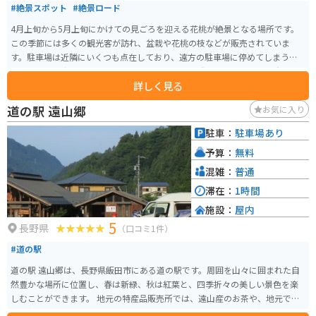
#絶景スポット
#絶景ロード
4月上旬から5月上旬にかけての見ごろを迎える花桃が絶景となる場所です。
この季節には多くの観光客が訪れ、盆栽や花桃の枝などが販売されていま
す。駐車場は近隣にいくつも点在しており、遠方の駐車場に停めてしまうと
結構な距離を歩く必要があります。 バイクで走る際にも立ち寄って、春の美
詳しく見る
しい景色を楽しむことができます。また、この時期は周辺の観光スポットも
多数ありますので、ぜひ訪れてみてください。
道の駅 遠山郷
お気に入り
駐車：
駐車場あり
予算：
無料
混雑：
普通
滞在：
1時間
施設：
屋内
5
長野県
（口コミ1件）
#道の駅
道の駅 遠山郷は、長野県飯田市にある道の駅です。周囲を山々に囲まれた自
然豊かな場所に位置し、春は新緑、秋は紅葉と、四季折々の美しい景色を楽
しむことができます。 地元の特産品販売所では、遠山産のお茶や、地元で採
れた新鮮な野菜、山菜などが販売されています。中でも、遠山地方で古くか