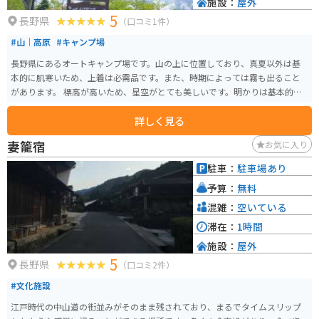
施設：
屋外
5
長野県
（口コミ1件）
#山｜高原
#キャンプ場
長野県にあるオートキャンプ場です。山の上に位置しており、真夏以外は基
本的に肌寒いため、上着は必需品です。また、時期によっては霧も出ること
があります。 標高が高いため、星空がとても美しいです。明かりは基本的に
トイレにしかないため、夜になると周辺が真っ暗になりますが、そのためよ
詳しく見る
り星が明るく、たくさん見ることができる場所でもあります。 バイクでキャ
ンプ旅行を計画する際には、寒さに備えて上着を持参することをおすすめし
妻籠宿
お気に入り
ます。
駐車：
駐車場あり
予算：
無料
混雑：
空いている
滞在：
1時間
施設：
屋外
5
長野県
（口コミ2件）
#文化施設
江戸時代の中山道の街並みがそのまま残されており、まるでタイムスリップ