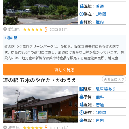
ン * 自然豊かな観光スポットへのアクセス * バイク駐車場完備
混雑：
普通
滞在：
1時間
施設：
屋内
5
愛知県
（口コミ1件）
#道の駅
道の駅 つぐ高原グリーンパークは、愛知県北設楽郡設楽町にある道の駅で
す。標高約850mの高地に位置し、周辺には豊かな自然が広がっています。 施
設内には、地元産の新鮮な野菜や特産品を販売する農産物直売所、地元食材
を使った料理が楽しめるレストランがあります。また、展望台からは、恵那
詳しく見る
山や南アルプスなどの雄大な山々を一望できます。 バイクで訪れる場合、駐
車場は広く停めやすいので安心です。ツーリングの休憩場所としても最適で
道の駅 五木のやかた・かわうえ
お気に入り
す。 周辺には、段戸湖や面ノ木園地など自然豊かな観光スポットも点在して
おり、ハイキングやキャンプを楽しむこともできます。 つぐ高原グリーンパ
駐車：
駐車場あり
ークは、自然を満喫したい方、地元グルメを楽しみたい方におすすめの道の
予算：
無料
駅です。
混雑：
普通
滞在：
1時間
施設：
屋内
5
岐阜県
（口コミ1件）