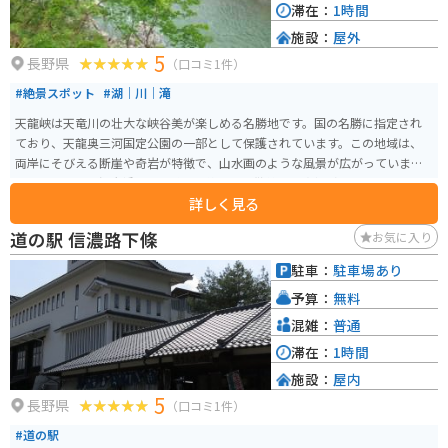
滞在：
1時間
施設：
屋外
5
長野県
（口コミ1件）
#絶景スポット
#湖｜川｜滝
天龍峡は天竜川の壮大な峡谷美が楽しめる名勝地です。国の名勝に指定され
ており、天龍奥三河国定公園の一部として保護されています。この地域は、
両岸にそびえる断崖や奇岩が特徴で、山水画のような風景が広がっていま
す。特に、天龍峡大橋からの眺めは絶景で、散策や写真撮影に最適です。ま
詳しく見る
た、川下り舟も人気で、水面から峡谷の美しさを間近に感じることができま
す。四季折々の自然の変化を楽しむことができ、春の桜や秋の紅葉シーズンは
道の駅 信濃路下條
お気に入り
特に美しいです。
駐車：
駐車場あり
予算：
無料
混雑：
普通
滞在：
1時間
施設：
屋内
5
長野県
（口コミ1件）
#道の駅