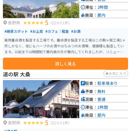
滞在：
2時間
施設：
屋内
5
長野県
（口コミ1件）
#絶景スポット
#お土産
#カフェ｜軽食
#お酒
薬用養命酒を製造する工場です。養命酒を製造する工場はこの駒ヶ根工場1ヶ
所しかなく、他にもハーブのお酒やはちみつのお酒等、健康種も製造してい
ます。以前までは時間制で案内員の方が案内してくれましたが、リニューア
ルしてからは予約不要・自由見学となりました。 養命酒やハーブのお酒、黒
詳しく見る
酢などの試飲コーナー、お土産を購入できる店にカフェスペースもありま
す。工場からは中央アルプスと南アルプスを見ることもでき、敷地内には健康
道の駅 大桑
お気に入り
の森という広大な散策コースもあり、森林浴をしながら気分転換もできま
す。
駐車：
駐車場あり
予算：
無料
混雑：
普通
滞在：
1時間
施設：
屋内
5
長野県
（口コミ1件）