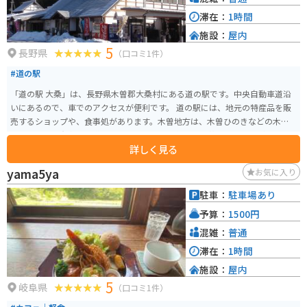
滞在：
1時間
施設：
屋内
5
長野県
（口コミ1件）
#道の駅
「道の駅 大桑」は、長野県木曽郡大桑村にある道の駅です。中央自動車道沿
いにあるので、車でのアクセスが便利です。 道の駅には、地元の特産品を販
売するショップや、食事処があります。木曽地方は、木曽ひのきなどの木材
の産地として有名で、道の駅でも、それらを使った工芸品やお土産が販売さ
詳しく見る
れています。 食事処では、地元産の食材を使った料理を楽しむことができま
す。名物は、木曽牛や、山菜を使ったそば、五平餅などです。 バイクで訪れ
yama5ya
お気に入り
る場合、道の駅には広い駐車場が完備されているので安心です。中央自動車
道沿いの道の駅なので、ツーリングの休憩場所としても最適です。 周辺に
駐車：
駐車場あり
は、木曽五木で有名な森林鉄道「赤沢自然休養林」や、温泉施設「阿寺渓谷
予算：
1500円
温泉」など、観光スポットも充実しているので、ぜひ立ち寄ってみてくださ
い。
混雑：
普通
滞在：
1時間
施設：
屋内
5
岐阜県
（口コミ1件）