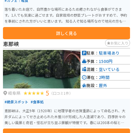
#カフェ｜軽食
落ち着いたお店で、自然豊かな場所にあるため癒されながら食事ができま
す。1人でも気楽に過ごせます。自家栽培の野菜プレートがおすすめで、予約
を事前にされた方がいいと思います。 知る人ぞ知る場所なので地元の方も来
ている場所です。
詳しく見る
恵那峡
お気に入り
駐車：
駐車場あり
予算：
1500円
混雑：
空いている
滞在：
2時間
施設：
屋外
5
岐阜県
（口コミ1件）
#絶景スポット
#食事処
恵那峡は、大正9年（1920年）に地理学者の志賀重昴によって命名され、大
井ダムによってせき止められた木曽川が形成した人造湖であり、四季折々の
美しい風景と奇岩・怪石が立ち並ぶ景観が特徴です。春には200本の桜とツツ
ジが美しく咲き、夏は緑に映える恵那峡大橋、秋は湖面に映るモミジやカエ