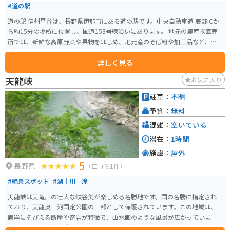
#道の駅
道の駅 信州平谷は、長野県伊那市にある道の駅です。中央自動車道 辰野ICか
ら約15分の場所に位置し、国道153号線沿いにあります。 地元の農産物直売
所では、新鮮な高原野菜や果物をはじめ、地元産のそば粉や加工品など、お
土産に最適なものがたくさん販売されています。 レストランでは、地元産の
詳しく見る
食材を使った料理を楽しむことができます。名物は、山賊焼き定食や手打ち
蕎麦です。 バイクで訪れる場合、道の駅には広い駐車場が完備されているの
天龍峡
お気に入り
で安心です。また、周辺には、杖突峠や分杭峠などのツーリングスポットも
点在しているので、ツーリングの拠点としても最適です。 道の駅 信州平谷
駐車：
不明
は、地元の魅力が詰まった道の駅です。ぜひ、お立ち寄りください。
予算：
無料
混雑：
空いている
滞在：
1時間
施設：
屋外
5
長野県
（口コミ1件）
#絶景スポット
#湖｜川｜滝
天龍峡は天竜川の壮大な峡谷美が楽しめる名勝地です。国の名勝に指定され
ており、天龍奥三河国定公園の一部として保護されています。この地域は、
両岸にそびえる断崖や奇岩が特徴で、山水画のような風景が広がっていま
す。特に、天龍峡大橋からの眺めは絶景で、散策や写真撮影に最適です。ま