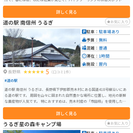
しても人気です。道の駅には、地元の特産品を販売する直売所があり、新鮮
詳しく見る
な野菜や果物、山菜などが購入できます。また、レストランでは、地元産の
食材を使った料理を楽しむことができます。 賤母の名物は、なんといっても
道の駅 南信州 うるぎ
お気に入り
「五平餅」です。香ばしく焼かれた五平餅は、味噌の風味とご飯の甘みが絶
妙で、旅の疲れを癒してくれます。バイクで立ち寄る際は、ぜひ味わってみ
駐車：
駐車場あり
てください。 道の駅 賤母は、自然と触れ合いながら、地元の文化や食を楽し
予算：
無料
むことができるスポットです。ドライブやツーリングの途中に、ぜひ立ち寄
ってみてください。
混雑：
普通
滞在：
1時間
施設：
屋内
5
長野県
（口コミ1件）
#道の駅
道の駅 南信州 うるぎは、長野県下伊那郡売木村にある国道418号線沿いにあ
る道の駅です。 周囲を山々に囲まれた自然豊かな場所に位置し、地元の新鮮
な農産物が人気です。 特におすすめは、売木村産の「市田柿」を使用したソ
フトクリームやジェラートです。 また、併設されている「うるぎ温泉 こまど
詳しく見る
りの湯」は、アルカリ性単純温泉で、旅の疲れを癒すのに最適です。 バイク
で訪れる場合、道の駅には広々とした駐車場が完備されているので安心で
うるぎ星の森キャンプ場
お気に入り
す。 国道418号線は「酷道」としても知られており、険しい峠道が続きます
が、 その分、雄大な景色を楽しむことができます。 ただし、道幅が狭く、急