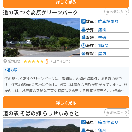
詳しく見る
デの紅葉、冬は飛来するオシドリやムクドリなどを観察するバードウォッチ
ングが楽しめます。 湖畔には遊歩道が整備されており、2020年3月には広場
道の駅 つぐ高原グリーンパーク
お気に入り
や遊歩道がリニューアルされました。お土産物屋街の乗船場からは遊覧船が
発着し、湖畔の奇岩や絶壁を観覧できます。さらに、湖に突き出した半島に
駐車：
駐車場あり
ある弁天島弁天様のお賽銭箱が特徴的です。 恵那峡大橋という大きな橋もあ
予算：
無料
ります。冬は空いていますが、夏は混み合うことが多いです。ツーリングの途
中の休憩時点や終点時点でもおすすめです。
混雑：
普通
滞在：
1時間
施設：
屋内
5
愛知県
（口コミ1件）
#道の駅
道の駅 つぐ高原グリーンパークは、愛知県北設楽郡設楽町にある道の駅で
す。標高約850mの高地に位置し、周辺には豊かな自然が広がっています。 施
設内には、地元産の新鮮な野菜や特産品を販売する農産物直売所、地元食材
を使った料理が楽しめるレストランがあります。また、展望台からは、恵那
詳しく見る
山や南アルプスなどの雄大な山々を一望できます。 バイクで訪れる場合、駐
車場は広く停めやすいので安心です。ツーリングの休憩場所としても最適で
道の駅 そばの郷 らっせぃみさと
お気に入り
す。 周辺には、段戸湖や面ノ木園地など自然豊かな観光スポットも点在して
おり、ハイキングやキャンプを楽しむこともできます。 つぐ高原グリーンパ
駐車：
駐車場あり
ークは、自然を満喫したい方、地元グルメを楽しみたい方におすすめの道の
予算：
無料
駅です。