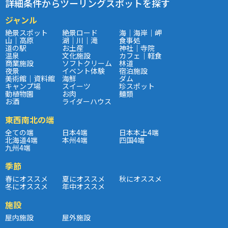
詳細条件からツーリングスポットを探す
ジャンル
絶景スポット
絶景ロード
海｜海岸｜岬
山｜高原
湖｜川｜滝
食事処
道の駅
お土産
神社｜寺院
温泉
文化施設
カフェ｜軽食
商業施設
ソフトクリーム
林道
夜景
イベント体験
宿泊施設
美術館｜資料館
海鮮
ダム
キャンプ場
スイーツ
珍スポット
動植物園
お肉
麺類
お酒
ライダーハウス
東西南北の端
全ての端
日本4端
日本本土4端
北海道4端
本州4端
四国4端
九州4端
季節
春にオススメ
夏にオススメ
秋にオススメ
冬にオススメ
年中オススメ
施設
屋内施設
屋外施設