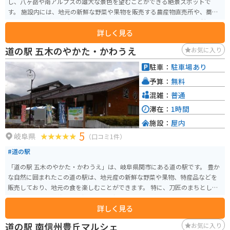
し、八ヶ岳や南アルプスの雄大な景色を望むことができる絶景スポットで
す。 施設内には、地元の新鮮な野菜や果物を販売する農産物直売所や、蕎麦
や山賊焼きなど地元グルメを味わえるレストランがあります。 また、併設さ
詳しく見る
れている「星空の文化館」では、プラネタリウムや天文台で満天の星空を楽
しむことができます。 バイクで訪れる場合、道の駅には広々とした駐車場が
道の駅 五木のやかた・かわうえ
お気に入り
完備されているので安心です。周辺には、ビーナスラインやメルヘン街道な
ど、絶景のツーリングルートが広がっているので、ツーリングの拠点として
駐車：
駐車場あり
も最適です。 信州新野千石平を訪れたら、地元産の新鮮な高原野菜や果物は
予算：
無料
ぜひお土産にどうぞ。特に、高原レタスや夏秋ピーマンはおすすめです。
混雑：
普通
滞在：
1時間
施設：
屋内
5
岐阜県
（口コミ1件）
#道の駅
「道の駅 五木のやかた・かわうえ」は、岐阜県関市にある道の駅です。 豊か
な自然に囲まれたこの道の駅は、地元産の新鮮な野菜や果物、特産品などを
販売しており、地元の食を楽しむことができます。 特に、刀匠のまちとして
知られる関市の伝統を受け継ぐ刃物や包丁は、お土産におすすめです。 ま
詳しく見る
た、併設されている「かわうえ自然公園」には、遊歩道や芝生広場があり、
のんびりと過ごすことができます。 バイクで訪れる場合は、道の駅に隣接す
道の駅 南信州豊丘マルシェ
お気に入り
る駐車場にバイク専用のスペースがあるので安心です。 周辺には、日本の滝