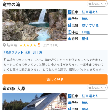
竜神の滝
お気に入り
駐車：
駐車場あり
予算：
無料
混雑：
空いている
滞在：
1時間
施設：
屋外
5
岐阜県
（口コミ1件）
#絶景スポット
#湖｜川｜滝
駐車場から歩いて行くことも、滝の近くにバイクを停めることもできます。
ルートに沿って歩いていくと所々に小さな滝があります。一番奥まで歩いて
いくと龍神の滝があります。 とても大きな滝で、撮影スポットもあります。
道も歩きやすく、整備されています。 秋がオススメですが、秋ではなくても
詳しく見る
綺麗にしてあるので、年中楽しめる場所です。
道の駅 大桑
お気に入り
駐車：
駐車場あり
予算：
無料
混雑：
普通