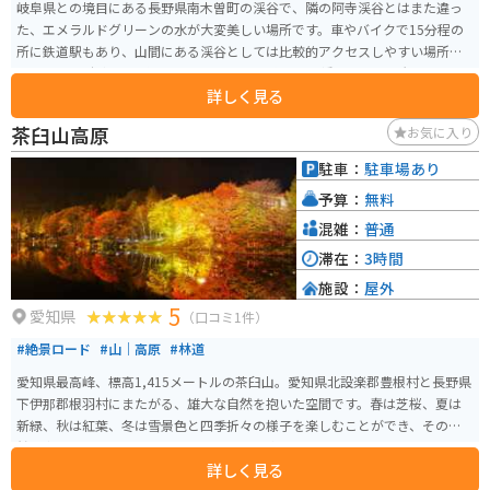
岐阜県との境目にある長野県南木曽町の渓谷で、隣の阿寺渓谷とはまた違っ
た、エメラルドグリーンの水が大変美しい場所です。車やバイクで15分程の
所に鉄道駅もあり、山間にある渓谷としては比較的アクセスしやすい場所に
あります。 駐車場は渓谷の入り口である恋路のつり橋周辺に2ヶ所、トイレも
詳しく見る
あります。トイレと食事は渓谷の宿いちかわでも可能。清水と山菜を使用し
たそばが美味しいです。 駐車場に車もしくはバイクを駐め、つり橋からは徒
茶臼山高原
お気に入り
歩での移動となります。恋路のつり橋から最も水の色が濃く美しい黒渕まで
は、10分あればゆっくり歩いて写真を撮っても足ります。夏に訪れる人が多
駐車：
駐車場あり
いですが、春の若葉、秋の紅葉、冬の雪に色づく渓谷も魅力的です。
予算：
無料
混雑：
普通
滞在：
3時間
施設：
屋外
5
愛知県
（口コミ1件）
#絶景ロード
#山｜高原
#林道
愛知県最高峰、標高1,415メートルの茶臼山。愛知県北設楽郡豊根村と長野県
下伊那郡根羽村にまたがる、雄大な自然を抱いた空間です。春は芝桜、夏は
新緑、秋は紅葉、冬は雪景色と四季折々の様子を楽しむことができ、その自
然の中でさまざまなレジャーやスポーツも楽しめます。
詳しく見る