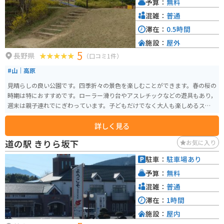
予算：
無料
混雑：
普通
滞在：
0.5時間
施設：
屋外
5
長野県
（口コミ1件）
#山｜高原
見晴らしの良い公園です。四季折々の景色を楽しむことができます。春の桜の
時期は特におすすめです。ローラー滑り台やアスレチックなどの遊具もあり，
週末は親子連れでにぎわっています。子どもだけでなく大人も楽しめるスポ
ットです。
詳しく見る
道の駅 きりら坂下
お気に入り
駐車：
駐車場あり
予算：
無料
混雑：
普通
滞在：
1時間
施設：
屋内