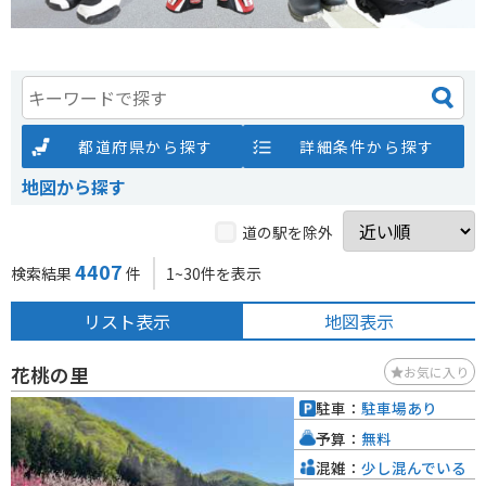
都道府県から探す
詳細条件から探す
地図から探す
道の駅を除外
4407
検索結果
件
1~30件を表示
リスト表示
地図表示
花桃の里
お気に入り
駐車：
駐車場あり
予算：
無料
混雑：
少し混んでいる