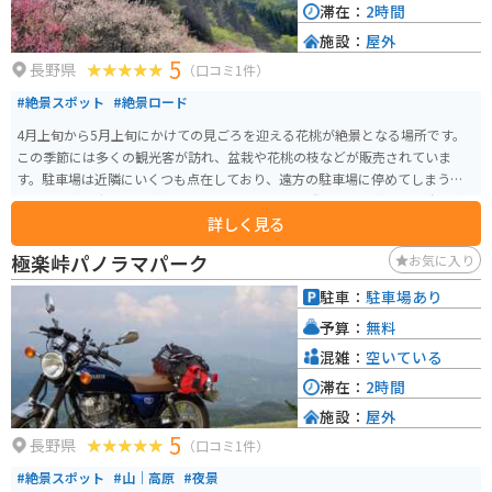
滞在：
2時間
施設：
屋外
5
長野県
（口コミ1件）
#絶景スポット
#絶景ロード
4月上旬から5月上旬にかけての見ごろを迎える花桃が絶景となる場所です。
この季節には多くの観光客が訪れ、盆栽や花桃の枝などが販売されていま
す。駐車場は近隣にいくつも点在しており、遠方の駐車場に停めてしまうと
結構な距離を歩く必要があります。 バイクで走る際にも立ち寄って、春の美
詳しく見る
しい景色を楽しむことができます。また、この時期は周辺の観光スポットも
多数ありますので、ぜひ訪れてみてください。
極楽峠パノラマパーク
お気に入り
駐車：
駐車場あり
予算：
無料
混雑：
空いている
滞在：
2時間
施設：
屋外
5
長野県
（口コミ1件）
#絶景スポット
#山｜高原
#夜景