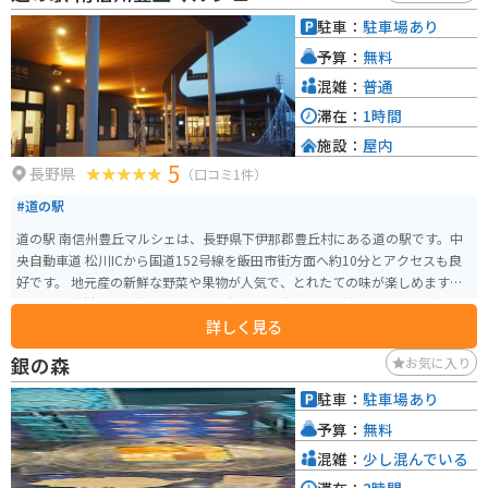
百選に選ばれた「根道神社の滝」や、全長1,200mの遊歩道が整備された「板
駐車：
駐車場あり
取峡谷」など、自然豊かな観光スポットも点在しています。
予算：
無料
混雑：
普通
滞在：
1時間
施設：
屋内
5
長野県
（口コミ1件）
#道の駅
道の駅 南信州豊丘マルシェは、長野県下伊那郡豊丘村にある道の駅です。中
央自動車道 松川ICから国道152号線を飯田市街方面へ約10分とアクセスも良
好です。 地元産の新鮮な野菜や果物が人気で、とれたての味が楽しめます。
特に、豊丘村は市田柿の産地として有名で、秋には干し柿作り体験なども開
詳しく見る
催されます。レストランでは、地元の食材を使った料理を味わうことができ
ます。 バイク置き場は、建物のすぐ横に広々としたスペースが用意されてい
銀の森
お気に入り
るので安心です。道の駅の向かい側には、南アルプスの絶景を望むことがで
きる公園もあり、休憩に最適です。 周辺には、南アルプスの雄大な自然が広
駐車：
駐車場あり
がっており、ハイキングやトレッキングなども楽しめます。また、車で約20
予算：
無料
分の距離には、昼神温泉や阿智村などの観光スポットもあります。
混雑：
少し混んでいる