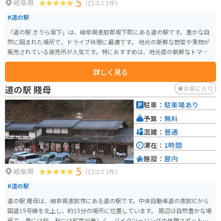
5
岐阜県
（口コミ1件）
#道の駅
「道の駅 きりら坂下」は、岐阜県恵那郡坂下町にある道の駅です。豊かな自
然に囲まれた場所で、ドライブ休憩に最適です。 地元の新鮮な野菜や果物が
販売されている直売所が人気です。特におすすめは、地元産の新鮮なトマト
を使ったトマトジュースです。濃厚な味わいが楽しめます。 バイクで訪れる
詳しく見る
際は、道の駅からほど近い「岩村城下町」の散策がおすすめです。戦国時代
の面影を残す城下町は、歴史好きにはたまらないスポットです。また、春に
道の駅 賤母
お気に入り
は「いわむら城下町雛めぐり」というイベントも開催され、多くの観光客で
賑わいます。
駐車：
駐車場あり
予算：
無料
混雑：
普通
滞在：
1時間
施設：
屋内
5
岐阜県
（口コミ1件）
#道の駅
道の駅 賤母は、岐阜県恵那市にある道の駅です。中央自動車道の恵那ICから
国道19号線を北上し、約15分の場所に位置しています。 周辺は自然豊かな場
所で、春には桜、秋には紅葉が美しく、バイクツーリングの休憩スポットと