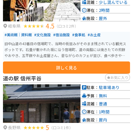
憩に、ぜひ立ち寄ってみてください。
混雑：
少し混んでいる
滞在：
2時間
施設：
屋外
4.5
岐阜県
（口コミ2件）
#美術館｜資料館
#文化施設
#宿泊施設
#食事処
#お土産
旧中山道の43番目の宿場町で、当時の街並みがそのまま残されている観光ス
ポットです。石畳が敷かれた坂に沿う宿場町、道の両脇には焼きたての煎餅
やおやき、五平餅やお土産屋さん、昔ながらのカフェが並び、食べ歩きや散
策が楽しめるスポットです。日常から離れ、心地よい風を感じながらノスタ
詳しく見る
ルジックな雰囲気の宿場町で都会にはないのんびりとしたひとときが過ごせ
ます。 石畳の坂の街道は、今も江戸時代の面影が残り、島崎藤村のゆかりの
道の駅 信州平谷
お気に入り
地としても有名な馬籠宿は、島崎藤村の生家で、馬籠宿本陣跡である藤村記
念館も残っています。散策しているとタイムスリップしたような気分になり
駐車：
駐車場あり
ます。
予算：
無料
混雑：
普通
滞在：
1時間
施設：
屋内
5
長野県
（口コミ1件）