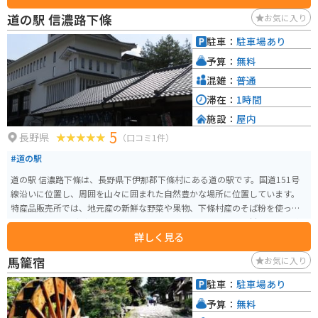
うか。
道の駅 信濃路下條
お気に入り
駐車：
駐車場あり
予算：
無料
混雑：
普通
滞在：
1時間
施設：
屋内
5
長野県
（口コミ1件）
#道の駅
道の駅 信濃路下條は、長野県下伊那郡下條村にある道の駅です。国道151号
線沿いに位置し、周囲を山々に囲まれた自然豊かな場所に位置しています。
特産品販売所では、地元産の新鮮な野菜や果物、下條村産のそば粉を使った
蕎麦、五平餅などが販売されています。食堂では、地元産の食材を使った料
詳しく見る
理を楽しむことができます。特に、地元で蕎麦の栽培が盛んなことから、蕎
麦を使ったメニューは人気があります。 バイクで訪れる場合、道の駅には
馬籠宿
お気に入り
広々とした駐車場が完備されているので安心です。また、周辺には飯田高原
や天竜峡など、風光明媚な観光スポットも点在しているので、ツーリングの
駐車：
駐車場あり
拠点としても最適です。 道の駅 信濃路下條は、地元の特産品やグルメ、そし
予算：
無料
て周辺の観光情報が集まる便利なスポットです。ドライブやツーリングの休