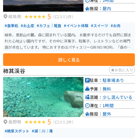
滞在：
2時間
施設：
屋内
5
岐阜県
（口コミ1件）
#食事処
#お土産
#カフェ｜軽食
#イベント体験
#スイーツ
#お肉
岐阜、恵那山の麓。森に囲まれている園内。 お散歩するだけでも自然に囲ま
れた心地よい園内ですが、その中に洋菓子、和菓子、レストランなどの専門
店が点在しています。 特におすすめはパティスリーGIN NO MORI、「森の恵
みクッキー」。どんぐり粉を使ったほろ苦い大人のクッキーです。
詳しく見る
柿其渓谷
お気に入り
駐車：
駐車場あり
予算：
無料
混雑：
少し混んでいる
滞在：
1時間
施設：
屋外
5
長野県
（口コミ2件）
#絶景スポット
#湖｜川｜滝