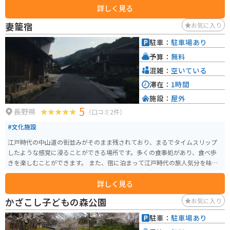
詳しく見る
た、川下り舟も人気で、水面から峡谷の美しさを間近に感じることができま
す。四季折々の自然の変化を楽しむことができ、春の桜や秋の紅葉シーズンは
妻籠宿
お気に入り
特に美しいです。
駐車：
駐車場あり
予算：
無料
混雑：
空いている
滞在：
1時間
施設：
屋外
5
長野県
（口コミ2件）
#文化施設
江戸時代の中山道の街並みがそのまま残されており、まるでタイムスリップ
したような感覚に浸ることができる場所です。多くの食事処があり、食べ歩
きを楽しむことができます。 また、宿に泊まって江戸時代の旅人気分を味わ
うこともできます。ツーリングの際にも、趣のある街並みを楽しむことがで
詳しく見る
きるでしょう。観光客にも人気があり、多くの方々が訪れています。
かざこし子どもの森公園
お気に入り
駐車：
駐車場あり