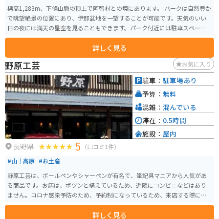
標高1,283m、下條山脈の頂上で阿智村との境にあります。 パークは自然豊か
で眺望絶景の位置にあり、伊那盆地を一望することが可能です。天気のいい
日の夜には満天の星空を見ることもできます。パーク付近には駐車スペース
があり、自動車で6～7台程度のスペースです。
詳しく見る
野原工芸
お気に入り
駐車：
駐車場あり
予算：
無料
混雑：
混んでいる
滞在：
0.5時間
施設：
屋内
5
長野県
（口コミ1件）
#山｜高原
#お土産
野原工芸は、ボールペンやシャーペンが有名で、筆記具マニアから人気があ
る商品です。お店は、ポツンと構えているため、近隣にコンビニなどはあり
ません。コロナ感染予防のため、予約制になっているため、来店する際には
事前に予約しておくことが必要です。舗装された山道なので、バイクツーリ
詳しく見る
ングでもとても楽しめます！素敵な筆記具を手に入れてみてはいかがでしょ