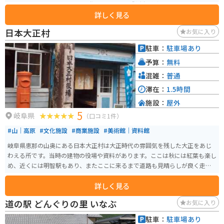
れたとされており、1998年に発見され以来保護活動が続けられています。 見
詳しく見る
どころは8月中旬頃です。近くの道の駅「どんぐりの里いなぶ」にある観光案
内所（いなぶ観光協会）で詳しい情報を教えてもらえます。駐車場はありま
日本大正村
お気に入り
せんが県道の待避所にとめて、600mほど山中に入った所にあります。登りな
ので片道40分ほどですが、お年寄りの方も多く訪れています。
駐車：
駐車場あり
予算：
無料
混雑：
普通
滞在：
1.5時間
施設：
屋外
5
岐阜県
（口コミ1件）
#山｜高原
#文化施設
#商業施設
#美術館｜資料館
岐阜県恵那の山奥にある日本大正村は大正時代の雰囲気を残した大正をあじ
わえる所です。当時の建物の役場や資料があります。ここは秋には紅葉も楽し
め、近くには明智駅もあり、またここに来るまで道路も見晴らしが良く走り
甲斐があります。
詳しく見る
道の駅 どんぐりの里 いなぶ
お気に入り
駐車：
駐車場あり