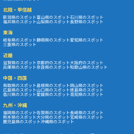
北陸・甲信越
新潟県のスポット
富山県のスポット
石川県のスポット
福井県のスポット
山梨県のスポット
長野県のスポット
東海
岐阜県のスポット
静岡県のスポット
愛知県のスポット
三重県のスポット
近畿
滋賀県のスポット
京都府のスポット
大阪府のスポット
兵庫県のスポット
奈良県のスポット
和歌山県のスポット
中国・四国
鳥取県のスポット
島根県のスポット
岡山県のスポット
広島県のスポット
山口県のスポット
徳島県のスポット
香川県のスポット
愛媛県のスポット
高知県のスポット
九州・沖縄
福岡県のスポット
佐賀県のスポット
長崎県のスポット
熊本県のスポット
大分県のスポット
宮崎県のスポット
鹿児島県のスポット
沖縄県のスポット