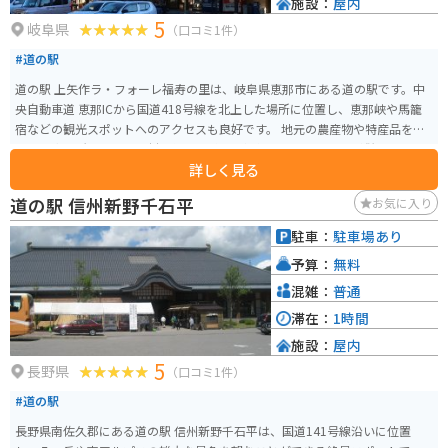
施設：
屋内
5
岐阜県
（口コミ1件）
#道の駅
道の駅 上矢作ラ・フォーレ福寿の里は、岐阜県恵那市にある道の駅です。中
央自動車道 恵那ICから国道418号線を北上した場所に位置し、恵那峡や馬籠
宿などの観光スポットへのアクセスも良好です。 地元の農産物や特産品を販
売する直売所や、地元食材を使った料理を提供するレストランが併設されて
詳しく見る
います。特に、恵那市のブランド豚「恵那鶏ちゃん」を使った料理はおすす
めです。 バイクで訪れる場合、駐車場は広く停めやすいので安心です。周辺
道の駅 信州新野千石平
お気に入り
は自然豊かな山間部で、ツーリングにも最適なエリアです。道の駅から少し
足を延ばせば、恵那峡や馬籠宿など、風光明媚な観光スポットも点在してい
駐車：
駐車場あり
ます。 お土産には、恵那市の特産品である「栗きんとん」や「五平餅」がお
予算：
無料
すすめです。道の駅で購入することができます。
混雑：
普通
滞在：
1時間
施設：
屋内
5
長野県
（口コミ1件）
#道の駅
長野県南佐久郡にある道の駅 信州新野千石平は、国道141号線沿いに位置