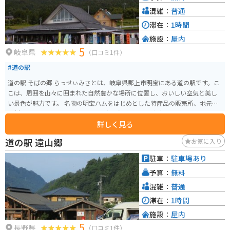
混雑：
普通
滞在：
1時間
施設：
屋内
5
岐阜県
（口コミ1件）
#道の駅
道の駅 そばの郷 らっせぃみさとは、岐阜県郡上市明宝にある道の駅です。こ
こは、周囲を山々に囲まれた自然豊かな場所に位置し、おいしい空気と美し
い景色が魅力です。 名物の明宝ハムをはじめとした特産品の販売所、地元の
食材を使ったレストラン、そして日帰り温泉施設などがあり、ドライブの休
詳しく見る
憩にも最適です。特に、レストランで提供される手打ち蕎麦は、地元で採れ
た蕎麦粉を使った絶品なので、ぜひ味わってみてください。 バイクで訪れる
道の駅 遠山郷
お気に入り
場合、道の駅から郡上八幡方面へ抜ける国道256号線は「せせらぎ街道」と呼
ばれ、緑の中を走る爽快なワインディングロードが続きます。 周辺には、日
駐車：
駐車場あり
本の滝百選に選ばれた「根尾の滝」や、約3万株のシャクナゲが咲き誇る「郡
予算：
無料
上市和良町のしゃくなげ渓谷」など、自然を満喫できる観光スポットも点在
しています。
混雑：
普通
滞在：
1時間
施設：
屋内
5
長野県
（口コミ1件）