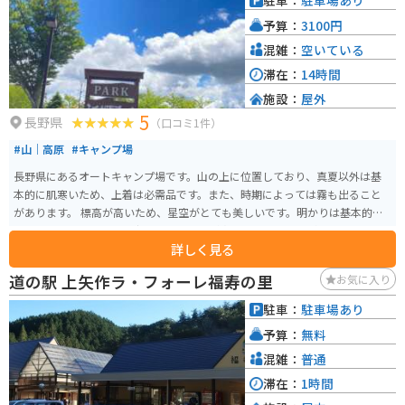
駐車：
駐車場あり
カーブも多いので、走行には十分注意が必要です。 売木村は、自然豊かな場
予算：
3100円
所で、キャンプ場やハイキングコースなどもありますので、 アウトドア好き
にもおすすめです。
混雑：
空いている
滞在：
14時間
施設：
屋外
5
長野県
（口コミ1件）
#山｜高原
#キャンプ場
長野県にあるオートキャンプ場です。山の上に位置しており、真夏以外は基
本的に肌寒いため、上着は必需品です。また、時期によっては霧も出ること
があります。 標高が高いため、星空がとても美しいです。明かりは基本的に
トイレにしかないため、夜になると周辺が真っ暗になりますが、そのためよ
詳しく見る
り星が明るく、たくさん見ることができる場所でもあります。 バイクでキャ
ンプ旅行を計画する際には、寒さに備えて上着を持参することをおすすめし
道の駅 上矢作ラ・フォーレ福寿の里
お気に入り
ます。
駐車：
駐車場あり
予算：
無料
混雑：
普通
滞在：
1時間