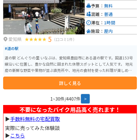
予算：
無料
混雑：
普通
滞在：
1時間
施設：
屋内
5
愛知県
（口コミ1件）
#道の駅
道の駅 どんぐりの里 いなぶは、愛知県豊田市にある道の駅です。国道153号
線沿いに位置し、豊かな自然に囲まれた休憩スポットとして人気です。 地元
産の新鮮な野菜や果物が並ぶ直売所や、地元の食材を使った料理が楽しめる
レストランがあります。特に、五平餅や山菜を使った料理がおすすめです。周
詳しく見る
辺には、香嵐渓や三河湖など、自然豊かな観光スポットも点在しており、ツ
ーリングの拠点としても最適です。バイクラックは併設されていませんが、
道の駅前に広い駐車スペースがあるので安心してバイクを停めることができ
1~30件/4407件
>
ます。 秋には、周辺の山々が紅葉で美しく色づき、多くの観光客で賑わいま
す。ドライブやツーリングの休憩に、ぜひ立ち寄ってみてください。
不要になったバイク用品高く売れます！
▶︎
手数料無料の宅配買取
実際に売ってみた体験談
▶︎
こちら