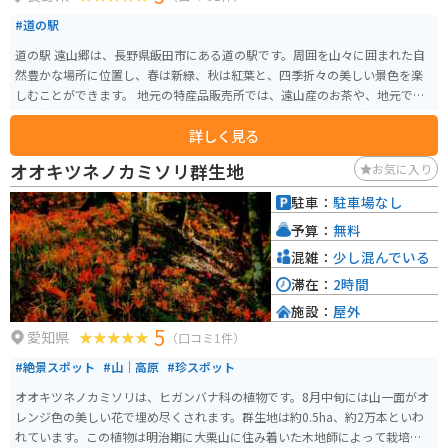
#道の駅
道の駅 遠山郷は、長野県飯田市にある道の駅です。周囲を山々に囲まれた自
然豊かな場所に位置し、春は新緑、秋は紅葉と、四季折々の美しい景色を楽
しむことができます。 地元の特産品販売所では、遠山産のお茶や、地元で採
れた新鮮な野菜、山菜などが販売されています。中でも、遠山地方で古くか
詳しく見る
ら栽培されている「遠山ジンギスカン」は、他では味わえない独特の風味を
持つ羊肉として人気です。食堂では、この遠山ジンギスカンを使ったジンギ
オオキツネノカミソリ群生地
お気に入り
スカン定食や、地元産の食材を使った料理を味わうことができます。バイク
で訪れた際には、駐車場から続く遊歩道を散策するのがおすすめです。天竜
駐車：
駐車場なし
川沿いを歩くことができ、自然豊かな風景を満喫できます。 また、道の駅 遠
予算：
無料
山郷は、南アルプスエコーラインの起点にもなっています。この道は、南ア
ルプスの絶景を眺めながら走ることができる、ツーリングに最適なルートで
混雑：
少し混んでいる
す。
滞在：
2時間
施設：
屋外
5
愛知県
（口コミ1件）
#絶景スポット
#山｜高原
#珍スポット
オオキツネノカミソリは、ヒガンバナ科の植物です。8月中旬には山一面がオ
レンジ色の美しい花で埋め尽くされます。群生地は約0.5ha、約2万本といわ
れています。この植物は明治期に大栗山に住み着いた木地師によって栽培さ