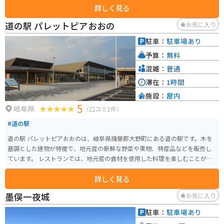
詳しく見る
とができる展望台もあり、休憩スポットとしても最適です。また、春には
桜、秋には紅葉が美しく、バイクツーリングの目的地としても人気がありま
道の駅 パレットピアおおの
お気に入り
す。周辺には、岐阜城などの観光スポットも点在しています。 バイクで訪れ
る場合、道の駅には広い駐車場が完備されているので安心です。長良川沿い
駐車：
駐車場あり
を走る国道156号線は、景色が良く、ツーリングに最適なルートです。
予算：
無料
混雑：
普通
滞在：
1時間
施設：
屋内
5
岐阜県
（口コミ1件）
#道の駅
道の駅 パレットピアおおのは、岐阜県揖斐郡大野町にある道の駅です。木を
基調とした建物が特徴で、地元産の新鮮な野菜や果物、特産品などを販売し
ています。 レストランでは、地元産の食材を使用した料理を楽しむことがで
きます。中でも、大野町産の富有柿を使ったスイーツは人気です。 バイクで
詳しく見る
訪れる場合、道の駅には広い駐車場が完備されているので安心です。周辺に
は、揖斐川堤防や徳山ダムなど、自然豊かな観光スポットも点在しており、
墨俣一夜城
お気に入り
ツーリングの拠点としても最適です。 大野町は柿の生産が盛んで、秋には道
の駅でもたくさんの柿が販売されます。また、富有柿を使ったジュースやジ
駐車：
駐車場あり
ャムなども人気です。