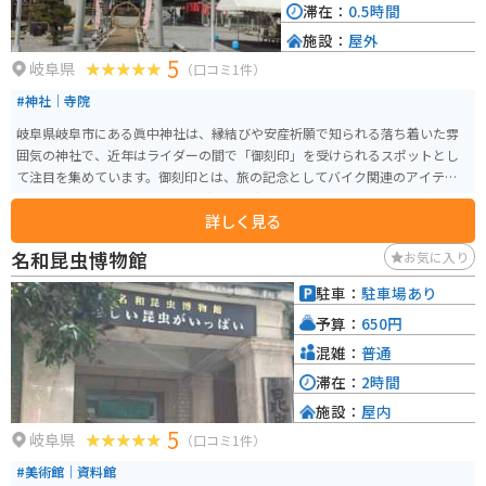
滞在：
0.5時間
施設：
屋外
5
岐阜県
（口コミ1件）
#神社｜寺院
岐阜県岐阜市にある眞中神社は、縁結びや安産祈願で知られる落ち着いた雰
囲気の神社で、近年はライダーの間で「御刻印」を受けられるスポットとし
て注目を集めています。御刻印とは、旅の記念としてバイク関連のアイテム
に刻印を施すもので、ツーリングの思い出づくりに人気です。 境内は静かで
詳しく見る
心が落ち着く空気に包まれており、ゆっくりと参拝できるのも魅力の一つ。
バイク専用の駐車場も用意されているため訪れやすく、周辺の観光地とあわ
名和昆虫博物館
お気に入り
せて立ち寄る人も多く見られます。旅の安全祈願と記念を兼ねて訪れるのに
ぴったりな、ライダーにもやさしい神社です。
駐車：
駐車場あり
予算：
650円
混雑：
普通
滞在：
2時間
施設：
屋内
5
岐阜県
（口コミ1件）
#美術館｜資料館