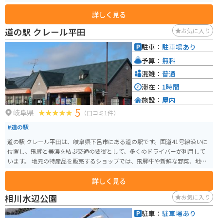
す。
詳しく見る
道の駅 クレール平田
お気に入り
駐車：
駐車場あり
予算：
無料
混雑：
普通
滞在：
1時間
施設：
屋内
5
岐阜県
（口コミ1件）
#道の駅
道の駅 クレール平田は、岐阜県下呂市にある道の駅です。国道41号線沿いに
位置し、飛騨と美濃を結ぶ交通の要衝として、多くのドライバーが利用して
います。 地元の特産品を販売するショップでは、飛騨牛や新鮮な野菜、地元
で作られたお酒などが人気です。レストランでは、飛騨牛を使った料理や、
詳しく見る
地元産の食材を使った郷土料理を楽しむことができます。 バイクで訪れる場
合、道の駅には広い駐車場が完備されているので安心です。また、休憩所も
相川水辺公園
お気に入り
充実しており、長距離ツーリングの休憩場所としても最適です。 周辺には、
下呂温泉や馬瀬川温泉などの温泉地があり、観光の拠点としても便利です。
駐車：
駐車場あり