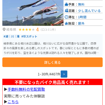
また、春には桜、秋には紅葉の名所としても知られており、四季折々の自然
予算：
無料
を楽しむことができます。
混雑：
少し混んでいる
滞在：
1時間
施設：
屋外
4
岐阜県
（口コミ1件）
#湖｜川｜滝
#珍スポット
岐阜県にある相川水辺公園は、相川沿いに広がる自然豊かな公園で、四季
折々の風景を楽しめる癒しのスポットです。春には桜とともに多数の鯉のぼ
りが川を彩り、空を泳ぐような光景は訪れる人々を魅了します。園内は開放
感があり、散策路や芝生スペースが整備されているため、のんびりと過ごし
詳しく見る
たりピクニックを楽しむのにも最適です。比較的人も落ち着いており、ゆっ
たりとした時間が流れるのも魅力の一つ。 周辺道路は走りやすく、バイクで
のアクセスも良好で、ツーリングの休憩スポットとしても利用しやすい環境
1~30件/4407件
>
です。自然と季節の彩りを感じながら、気軽にリフレッシュできる穴場的な
スポットです。
不要になったバイク用品高く売れます！
▶︎
手数料無料の宅配買取
実際に売ってみた体験談
▶︎
こちら