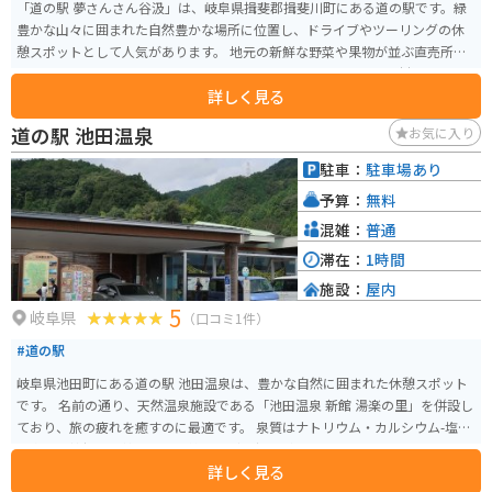
「道の駅 夢さんさん谷汲」は、岐阜県揖斐郡揖斐川町にある道の駅です。緑
豊かな山々に囲まれた自然豊かな場所に位置し、ドライブやツーリングの休
憩スポットとして人気があります。 地元の新鮮な野菜や果物が並ぶ直売所
は、お土産探しにも最適です。また、レストランでは、地元の食材をふんだ
詳しく見る
んに使った料理を楽しむことができます。特に、揖斐川町の特産品である
「揖斐茶」を使ったスイーツはおすすめです。 バイクで訪れる場合、道の駅
道の駅 池田温泉
お気に入り
には広々とした駐車場が完備されているので安心です。周辺には、揖斐川沿
いを走る風光明媚な道が多く、ツーリングにも最適なエリアです。道の駅か
駐車：
駐車場あり
ら少し足を延ばせば、歴史ある谷汲山華厳寺を訪れることもできます。 道の
予算：
無料
駅 夢さんさん谷汲は、自然と触れ合いながら、地元の美味しいものを楽しめ
る場所です。ドライブやツーリングの際には、ぜひ立ち寄ってみてくださ
混雑：
普通
い。
滞在：
1時間
施設：
屋内
5
岐阜県
（口コミ1件）
#道の駅
岐阜県池田町にある道の駅 池田温泉は、豊かな自然に囲まれた休憩スポット
です。 名前の通り、天然温泉施設である「池田温泉 新館 湯楽の里」を併設し
ており、旅の疲れを癒すのに最適です。 泉質はナトリウム・カルシウム-塩化
物泉で、神経痛や筋肉痛、関節痛などに効果があるとされています。 また、
詳しく見る
地元の農産物直売所では、新鮮な野菜や果物、特産品などを購入することが