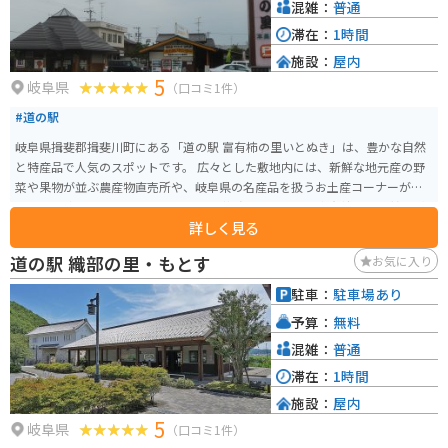
混雑：
普通
滞在：
1時間
施設：
屋内
5
岐阜県
（口コミ1件）
#道の駅
岐阜県揖斐郡揖斐川町にある「道の駅 富有柿の里いとぬき」は、豊かな自然
と特産品で人気のスポットです。 広々とした敷地内には、新鮮な地元産の野
菜や果物が並ぶ農産物直売所や、岐阜県の名産品を扱うお土産コーナーがあ
ります。 中でも、この地域で古くから栽培されている「富有柿」は、甘みが
詳しく見る
強く濃厚な味わいで、お土産に最適です。 柿を使った加工品も充実してお
り、柿の葉茶や柿ジャムなども人気です。 レストランでは、地元産の食材を
道の駅 織部の里・もとす
お気に入り
使った料理を楽しむことができます。 特におすすめは、富有柿を使ったスイ
ーツです。 柿ソフトクリームや柿パフェなど、ここでしか味わえないオリジ
駐車：
駐車場あり
ナルメニューが人気を集めています。 道の駅には、広々とした駐車場と休憩
予算：
無料
スペースが完備されており、ドライブ中の休憩に最適です。 バイクツーリン
グの休憩ポイントとしても人気があり、多くのライダーが訪れます。 周辺に
混雑：
普通
は、四季折々の景色が楽しめる自然豊かなスポットがたくさんあります。 春
滞在：
1時間
には、揖斐川沿いを彩る桜並木が美しく、お花見スポットとしても人気で
施設：
屋内
す。 秋には、山々が赤や黄色に色づき、紅葉狩りを楽しむことができます。
5
道の駅 富有柿の里いとぬきは、地元の美味しいものを堪能できるだけでな
岐阜県
（口コミ1件）
く、自然と触れ合いながらゆったりと過ごすことができる魅力的なスポット