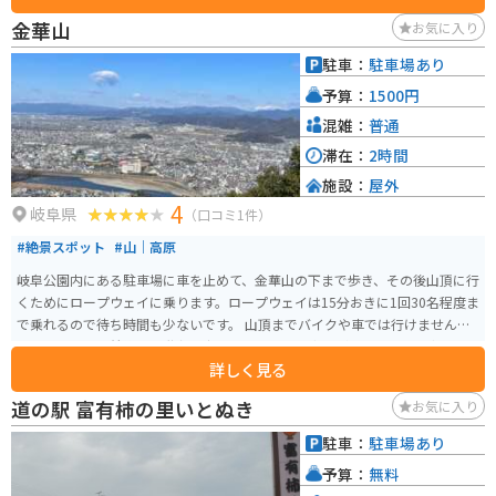
金華山
お気に入り
駐車：
駐車場あり
予算：
1500円
混雑：
普通
滞在：
2時間
施設：
屋外
4
岐阜県
（口コミ1件）
#絶景スポット
#山｜高原
岐阜公園内にある駐車場に車を止めて、金華山の下まで歩き、その後山頂に行
くためにロープウェイに乗ります。ロープウェイは15分おきに1回30名程度ま
で乗れるので待ち時間も少ないです。 山頂までバイクや車では行けません。
ロープウェイ到着後に石階段を歩いたのちに、岐阜城があります。岐阜城の
詳しく見る
展望台からは金華山と長良川の自然美、岐阜市の街並みが一望できます。
道の駅 富有柿の里いとぬき
お気に入り
駐車：
駐車場あり
予算：
無料