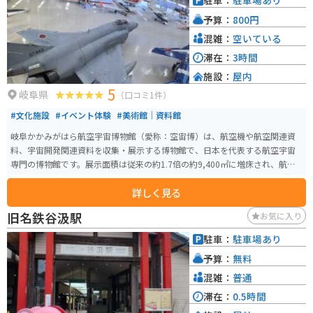
駐車：
駐車場あり
予算：
800円
混雑：
空いている
滞在：
3時間
施設：
屋内
5
岐阜県
（口コミ1件）
#文化施設
#イベント体験
#美術館｜資料館
岐阜かかみがはら航空宇宙博物館（愛称：空宙博）は、航空機や航空関連資
料、宇宙開発関連資料を収集・展示する博物館で、日本を代表する航空宇宙
専門の博物館です。展示面積は従来の約1.7倍の約9,400㎡に増床され、航空
エリアと宇宙エリアに分けられた展示内容がパワーアップしています。2階建
詳しく見る
てになっており1階は、練習機などの実機が年代ごとにずらりと並ぶ「航空エ
リア」、2階は「宇宙エリア」で、NASAのアポロ計画やスペースシャトル、
旧名鉄谷汲駅
お気に入り
日本のH-IIロケットなど宇宙開発の歴史をさまざまな展示物があります。 各務
原で生産された世界に唯一現存する「飛燕」を含む日本一の実機展示数を誇
駐車：
駐車場あり
り、人気の航空機シミュレーターやハンズオン展示が公開されています。複
予算：
無料
葉機から国際宇宙ステーション（ISS）まで航空宇宙の歴史をたどりながら、
産業技術を体験的に学べます。学習プログラムやツアーも定期的に開催さ
混雑：
普通
れ、カフェやショップも充実しており、オリジナルグルメや特別なグッズも
滞在：
0.5時間
あります。 駐車場は大きいので駐車には困りません。入館料は大人は800円