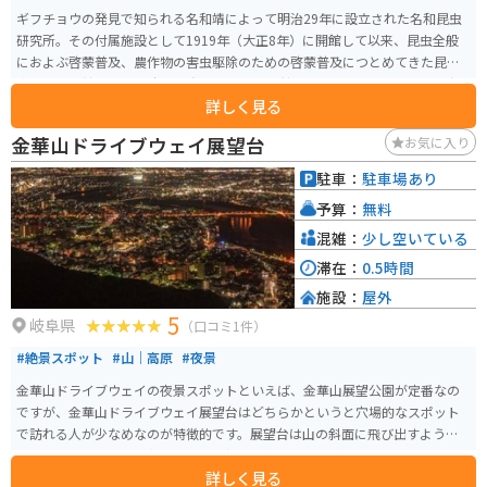
ギフチョウの発見で知られる名和靖によって明治29年に設立された名和昆虫
研究所。その付属施設として1919年（大正8年）に開館して以来、昆虫全般
におよぶ啓蒙普及、農作物の害虫駆除のための啓蒙普及につとめてきた昆虫
専門の博物館です。 日本の現存する昆虫博物館としては、最も長い歴史を持
詳しく見る
ち、文化財的価値のある建物の中で、昆虫たちの美しくも不思議な世界を体
感していただく場として、活動し続けています。
金華山ドライブウェイ展望台
お気に入り
駐車：
駐車場あり
予算：
無料
混雑：
少し空いている
滞在：
0.5時間
施設：
屋外
5
岐阜県
（口コミ1件）
#絶景スポット
#山｜高原
#夜景
金華山ドライブウェイの夜景スポットといえば、金華山展望公園が定番なの
ですが、金華山ドライブウェイ展望台はどちらかというと穴場的なスポット
で訪れる人が少なめなのが特徴的です。展望台は山の斜面に飛び出すように
設置されており、180度のパノラマ夜景を楽しむことができます。
詳しく見る