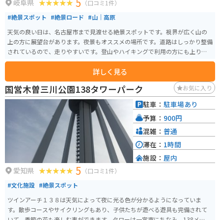
5
岐阜県
（口コミ1件）
#絶景スポット
#絶景ロード
#山｜高原
天気の良い日は、名古屋市まで見渡せる絶景スポットです。視界が広く山の
上の方に展望台があります。夜景もオススメの場所です。道路はしっかり整備
されているので、走りやすいです。登山やハイキングで利用の方にも上りや
すい山です。
詳しく見る
国営木曽三川公園138タワーパーク
お気に入り
駐車：
駐車場あり
予算：
900円
混雑：
普通
滞在：
1時間
施設：
屋内
5
愛知県
（口コミ1件）
#文化施設
#絶景スポット
ツインアーチ１３８は天気によって夜に光る色が分かるようになっていま
す。散歩コースやサイクリングもあり、子供たちが遊べる遊具も完備されて
いて、季節の花も楽しむ事ができます。タワーは一宮市にちなみ、138メート