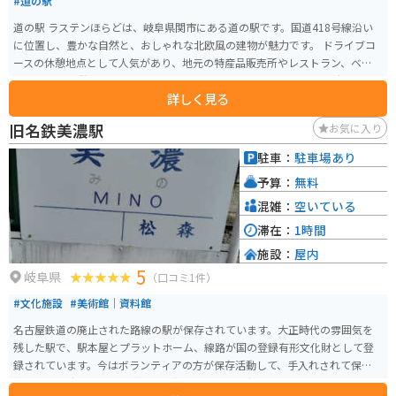
#道の駅
道の駅 ラステンほらどは、岐阜県関市にある道の駅です。国道418号線沿い
に位置し、豊かな自然と、おしゃれな北欧風の建物が魅力です。 ドライブコ
ースの休憩地点として人気があり、地元の特産品販売所やレストラン、ベー
カリーなどが併設されています。 バイクで訪れる場合、道の駅には広々とし
詳しく見る
た駐車場が完備されているので安心です。ツーリングの休憩地点として、また
は、周辺の観光拠点として活用できます。 ラステンほらど周辺は自然豊か
旧名鉄美濃駅
お気に入り
で、特に板取川渓谷は景観が美しく、キャンプや川遊びなどのアウトドアレ
ジャーを楽しむことができます。 また、関市は刃物の町として知られてお
駐車：
駐車場あり
り、道の駅でも包丁などの刃物類が販売されています。切れ味抜群の刃物
予算：
無料
は、お土産にも最適です。
混雑：
空いている
滞在：
1時間
施設：
屋内
5
岐阜県
（口コミ1件）
#文化施設
#美術館｜資料館
名古屋鉄道の廃止された路線の駅が保存されています。大正時代の雰囲気を
残した駅で、駅本屋とプラットホーム、線路が国の登録有形文化財として登
録されています。今はボランティアの方が保存活動して、手入れされて保存状
態が良い。駐車場はすぐ横にあり無料、駅構内も無料。歴史を感じたい人に