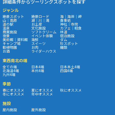
詳細条件からツーリングスポットを探す
ジャンル
絶景スポット
絶景ロード
海｜海岸｜岬
山｜高原
湖｜川｜滝
食事処
道の駅
お土産
神社｜寺院
温泉
文化施設
カフェ｜軽食
商業施設
ソフトクリーム
林道
夜景
イベント体験
宿泊施設
美術館｜資料館
海鮮
ダム
キャンプ場
スイーツ
珍スポット
動植物園
お肉
麺類
お酒
ライダーハウス
東西南北の端
全ての端
日本4端
日本本土4端
北海道4端
本州4端
四国4端
九州4端
季節
春にオススメ
夏にオススメ
秋にオススメ
冬にオススメ
年中オススメ
施設
屋内施設
屋外施設