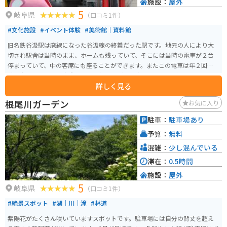
施設：
屋外
です。
5
岐阜県
（口コミ1件）
#文化施設
#イベント体験
#美術館｜資料館
旧名鉄谷汲駅は廃線になった谷汲線の終着だった駅です。地元の人により大
切され駅舎は当時のまま、ホームも残っていて、そこには当時の電車が２台
停まっていて、中の客席にも座ることができます。またこの電車は年２回春と
秋に動かしており、実際に短い距離ですが走る姿もみることができます。ト
詳しく見る
イレも当時のまま残っていて利用できます。ツーリング、ドライブ休憩の場所
と使う人も多々います。
根尾川ガーデン
お気に入り
駐車：
駐車場あり
予算：
無料
混雑：
少し混んでいる
滞在：
0.5時間
施設：
屋外
5
岐阜県
（口コミ1件）
#絶景スポット
#湖｜川｜滝
#林道
紫陽花がたくさん咲いていますスポットです。駐車場には自分の背丈を超え