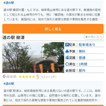
#道の駅
です。 観光の拠点としても最適なので、ぜひ一度訪れてみてください。
道の駅 織部の里・もとすは、岐阜県土岐市にある道の駅です。美濃焼の産地
として知られる土岐市の中でも、特に「織部焼」の窯元が集まる地域に位置
しています。 施設内には、地元で採れた新鮮な野菜や果物を販売する農産物
直売所や、織部焼をはじめとする美濃焼の器を販売するショップ、地元の食
詳しく見る
材を使った料理を提供するレストランなどがあります。 バイクで訪れる場
合、道の駅には広々とした駐車場が完備されているので安心です。また、周
道の駅 柳津
お気に入り
辺には窯元巡りが楽しめる「織部ヒルズ」や、自然豊かな公園など、観光ス
ポットも充実しています。 道の駅 織部の里・もとすは、美濃焼の魅力に触れ
駐車：
駐車場あり
ながら、地元の美味しいものを楽しめる道の駅です。
予算：
無料
混雑：
普通
滞在：
1時間
施設：
屋内
5
岐阜県
（口コミ1件）
#道の駅
道の駅 柳津は、岐阜県岐阜市にある長良川沿いの道の駅です。ここは、岐阜
市の北部、山県市との境に位置し、自然豊かな場所に位置しています。 道の
駅には、地元で採れた新鮮な野菜や果物が販売されている農産物直売所や、
地元の食材を使った料理が楽しめるレストランがあります。 長良川を望むこ