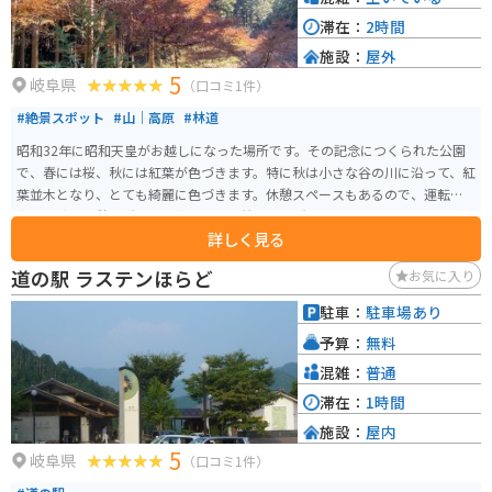
滞在：
2時間
施設：
屋外
5
岐阜県
（口コミ1件）
#絶景スポット
#山｜高原
#林道
昭和32年に昭和天皇がお越しになった場所です。その記念につくられた公園
で、春には桜、秋には紅葉が色づきます。特に秋は小さな谷の川に沿って、紅
葉並木となり、とても綺麗に色づきます。休憩スペースもあるので、運転に
疲れた時の休憩場所として静かで落ち着ける場所です。
詳しく見る
道の駅 ラステンほらど
お気に入り
駐車：
駐車場あり
予算：
無料
混雑：
普通
滞在：
1時間
施設：
屋内
5
岐阜県
（口コミ1件）