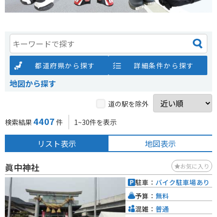
都道府県から探す
詳細条件から探す
地図から探す
道の駅を除外
4407
検索結果
件
1~30件を表示
リスト表示
地図表示
眞中神社
お気に入り
駐車：
バイク駐車場あり
予算：
無料
混雑：
普通