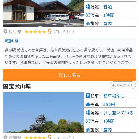
混雑：
普通
滞在：
1時間
施設：
屋内
5
岐阜県
（口コミ1件）
#道の駅
道の駅 美濃にわか茶屋は、岐阜県美濃市にある道の駅です。 美濃市の特産品
である美濃和紙を使った工芸品や、地元産の新鮮な野菜や果物が販売されて
います。 食事処では、地元産の食材を使った料理を楽しむことができます。
特に、美濃和紙の原料となる楮（こうぞ）を使った「楮うどん」は、コシが
詳しく見る
ありながらも滑らかな食感が特徴で、おすすめです。 バイクで訪れる場合
は、道の駅のすぐ近くに長良川の堤防があり、穏やかな川の風景を眺めなが
国宝犬山城
お気に入り
ら休憩することができます。 また、道の駅から少し足を延ばせば、うだつの
上がる町並みで知られる美濃市の古い町並みを散策することもできます。 歴
駐車：
駐車場なし
史を感じさせる美しい街並みは、一見の価値ありです。 道の駅 美濃にわか茶
予算：
550円
屋は、地元の魅力が詰まった道の駅です。 観光の休憩に、ぜひ立ち寄ってみ
てください。
混雑：
少し空いている
滞在：
1時間
施設：
屋内
5
愛知県
（口コミ2件）