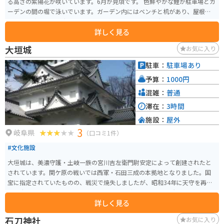
る高さの紫陽花が咲いています。6月が見頃です。 色鮮やかな鯉が駐車場とガ
ーデンの間の堀で泳いでいます。ガーデン内にはベンチと机があり、屋根付
きなので涼むことが出来ます。6月に楽しめるツーリングスポットです。
詳しく見る
大垣城
お気に入り
駐車：
駐車場あり
予算：
1000円
混雑：
普通
滞在：
3時間
施設：
屋外
3
岐阜県
（口コミ1件）
#文化施設
大垣城は、美濃守護・土岐一族の宮川吉左衛門尉安定によって創建されたと
されています。関ケ原の戦いでは西軍・石田三成の本拠地となりました。国
宝に指定されていたものの、戦災で焼失しましたが、昭和34年に天守を再建
し、大垣のシンボルとなりました。 現在の天守は1959年に外観復元され、関
詳しく見る
ケ原の戦いについての資料館となっています。大垣城は堅城であり、かつて
の規模は現在の3倍以上で、10の櫓を持つ要塞として知られています。
石刀神社
お気に入り