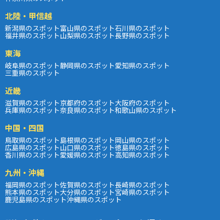
北陸・甲信越
新潟県のスポット
富山県のスポット
石川県のスポット
福井県のスポット
山梨県のスポット
長野県のスポット
東海
岐阜県のスポット
静岡県のスポット
愛知県のスポット
三重県のスポット
近畿
滋賀県のスポット
京都府のスポット
大阪府のスポット
兵庫県のスポット
奈良県のスポット
和歌山県のスポット
中国・四国
鳥取県のスポット
島根県のスポット
岡山県のスポット
広島県のスポット
山口県のスポット
徳島県のスポット
香川県のスポット
愛媛県のスポット
高知県のスポット
九州・沖縄
福岡県のスポット
佐賀県のスポット
長崎県のスポット
熊本県のスポット
大分県のスポット
宮崎県のスポット
鹿児島県のスポット
沖縄県のスポット