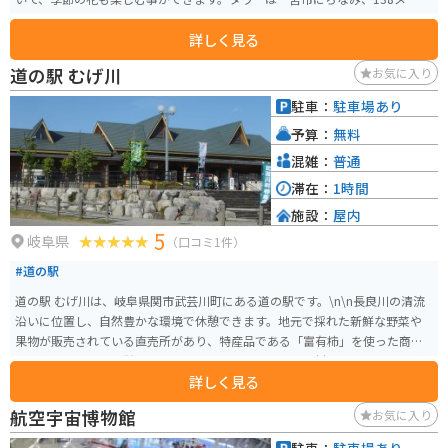
ルあります。
詳しく見る
道の駅 むげ川
お気に入り
駐車：
駐車場あり
予算：
無料
混雑：
普通
滞在：
1時間
施設：
屋内
5
岐阜県
（口コミ1件）
#道の駅
道の駅 むげ川は、岐阜県関市武芸川町にある道の駅です。\n\n長良川の清流
沿いに位置し、自然豊かな環境で休憩できます。地元で採れた新鮮な野菜や
果物が販売されている直売所があり、特産品である「富有柿」を使った商品
も人気です。また、併設のレストランでは、地元産の食材を使った料理を楽
詳しく見る
しむことができます。\n\nバイクで訪れる際は、長良川沿いの道を走るのが
おすすめです。道の駅周辺には、温泉施設やキャンプ場などもあり、ツーリ
航空宇宙博物館
お気に入り
ングの拠点としても最適です。