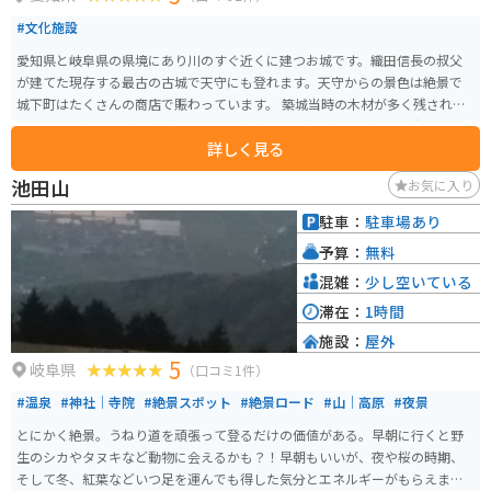
#文化施設
愛知県と岐阜県の県境にあり川のすぐ近くに建つお城です。織田信長の叔父
が建てた現存する最古の古城で天守にも登れます。天守からの景色は絶景で
城下町はたくさんの商店で賑わっています。 築城当時の木材が多く残されて
います。北方に木曽川が流れており、南方から天守が見えづらい構造になっ
詳しく見る
ていますが、城門をくぐり、天守が見えた瞬間感動が得られます。 晴は桜、
夏は新緑、秋は紅葉、冬は雪景色（たまに）が彩鮮やかに見せてくれます。
池田山
お気に入り
駐車：
駐車場あり
予算：
無料
混雑：
少し空いている
滞在：
1時間
施設：
屋外
5
岐阜県
（口コミ1件）
#温泉
#神社｜寺院
#絶景スポット
#絶景ロード
#山｜高原
#夜景
とにかく絶景。うねり道を頑張って登るだけの価値がある。早朝に行くと野
生のシカやタヌキなど動物に会えるかも？！早朝もいいが、夜や桜の時期、
そして冬、紅葉などいつ足を運んでも得した気分とエネルギーがもらえま