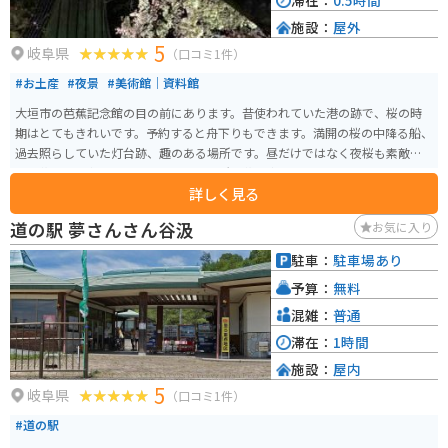
滞在：
0.5時間
施設：
屋外
5
岐阜県
（口コミ1件）
#お土産
#夜景
#美術館｜資料館
大垣市の芭蕉記念館の目の前にあります。昔使われていた港の跡で、桜の時
期はとてもきれいです。予約すると舟下りもできます。満開の桜の中降る船、
過去照らしていた灯台跡、趣のある場所です。昼だけではなく夜桜も素敵で
す。花見期間中はライトアップされ近所の花見客で賑わいます。
詳しく見る
道の駅 夢さんさん谷汲
お気に入り
駐車：
駐車場あり
予算：
無料
混雑：
普通
滞在：
1時間
施設：
屋内
5
岐阜県
（口コミ1件）
#道の駅