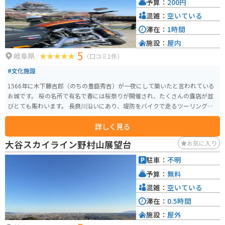
予算：
200円
混雑：
空いている
滞在：
1時間
施設：
屋内
5
岐阜県
（口コミ1件）
#文化施設
1566年に木下藤吉郎（のちの豊臣秀吉）が一夜にして築いたと言われている
お城です。 桜の名所で有名で春には桜祭りが開催され、たくさんの露店が並
びとても賑わいます。 長良川沿いにあり、堤防をバイクで走るツーリングス
ポットになっています。
詳しく見る
大谷スカイライン野村山展望台
お気に入り
駐車：
不明
予算：
無料
混雑：
空いている
滞在：
0.5時間
施設：
屋外