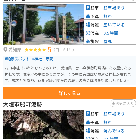
駐車：
駐車場あり
予算：
無料
混雑：
空いている
滞在：
0.5時間
施設：
屋外
5
愛知県
（口コミ1件）
#絶景スポット
#神社｜寺院
石刀神社（いわとじんじゃ）は、愛知県一宮市今伊勢町馬寄にある歴史ある
神社です。住宅地の中にありますが、その中に突然広い参道と神社が現れま
す。式内社であり、徳川家康が関ヶ原の戦いの際に戦勝を祈願したと伝えら
れています。祭神は天照大神、素戔嗚命、大己貴命の三柱を祀っています。石
詳しく見る
刀神社は、毎年4月19日に行われる「石刀祭り」で有名です。この祭りでは、
3輌の山車が笛や太鼓のお囃子に合わせて曳かれ、からくり人形が披露されま
大垣市船町港跡
お気に入り
す。また、祭りの中心となる「頭人（とうにん）」という伝統的な役割もあ
り、地域の人々にとって重要な行事です。
駐車：
駐車場あり
予算：
無料
混雑：
混んでいる