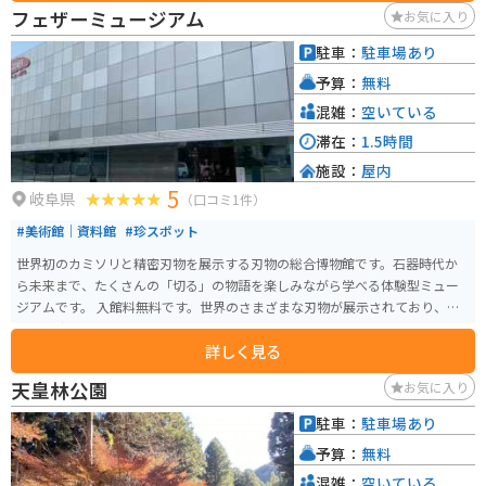
できます。 特に、池田町は富有柿の産地として知られており、秋には旬の甘
フェザーミュージアム
お気に入り
い柿を味わうことができます。 バイクで訪れる場合、道の駅には広々とした
駐車場が完備されているので安心です。 周辺には、池田山麓を走る快適なワ
駐車：
駐車場あり
インディングロードがあり、ツーリングにもおすすめです。 道の駅を起点
予算：
無料
に、自然豊かな景色を楽しみながら、岐阜県池田町の魅力を満喫してみてく
ださい。
混雑：
空いている
滞在：
1.5時間
施設：
屋内
5
岐阜県
（口コミ1件）
#美術館｜資料館
#珍スポット
世界初のカミソリと精密刃物を展示する刃物の総合博物館です。石器時代か
ら未来まで、たくさんの「切る」の物語を楽しみながら学べる体験型ミュー
ジアムです。 入館料無料です。世界のさまざまな刃物が展示されており、ゲ
ームに出てくるような剣もありました。子連れでも、そうでなくてもしっか
詳しく見る
り楽しめるスポットです。
天皇林公園
お気に入り
駐車：
駐車場あり
予算：
無料
混雑：
空いている