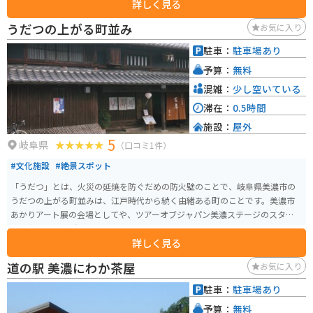
詳しく見る
おすすめスポットです。
うだつの上がる町並み
お気に入り
駐車：
駐車場あり
予算：
無料
混雑：
少し空いている
滞在：
0.5時間
施設：
屋外
5
岐阜県
（口コミ1件）
#文化施設
#絶景スポット
「うだつ」とは、火災の延焼を防ぐだめの防火壁のことで、岐阜県美濃市の
うだつの上がる町並みは、江戸時代から続く由緒ある町のことです。美濃市
あかりアート展の会場としてや、ツアーオブジャパン美濃ステージのスター
ト地点としても活用されています。
詳しく見る
道の駅 美濃にわか茶屋
お気に入り
駐車：
駐車場あり
予算：
無料