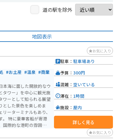
道の駅を除外
地図表示
お気に入り
駐車：
駐車場あり
処
#お土産
#温泉
#商業
予算：
300円
混雑：
空いている
日本海に面した開放的なウ
とタワー」を中心に観光施
滞在：
1時間
タワーとして知られる展望
りとした景色を楽しめま
施設：
屋内
ェリーターミナルもあり、
が寄港
詳しく見る
、国際的な港町の雰囲気を
海沿いの道は開放感があ
お気に入り
り、ツーリングの休憩や景