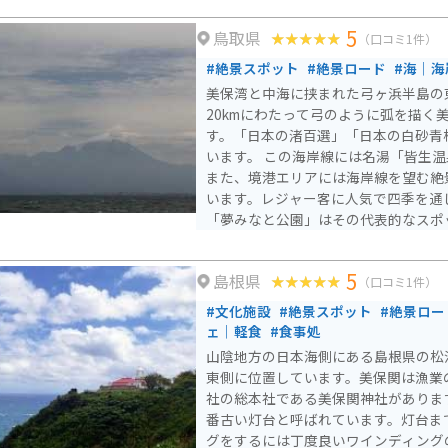
いる人が多いです。
5
鳥取県
（口コミ1件）
#絶景スポット
#絶景ロード
#海｜海
美保湾と中海に挟まれた弓ヶ浜半島の
20kmにわたって弓のように弧を描く
す。「日本の渚百選」「日本の白砂青松
います。 この海岸線には名湯「皆生温泉」（米子市）があり、
また、境港エリアには海岸線を望む絶
います。レジャー客に人気で四季を通
「夢みなと公園」はその代表的なスポ
ワー「夢みなとタワー」や「境港さか
商店街」「みなと温泉館」など、人気
5
島根県
す。 また、弓ヶ浜海岸はマリンスポーツの名所としても知ら
（口コミ1件）
れ、サーフィンやヨット、パラセーリ
#文化施設
#絶景スポット
#絶景ロー
きます。夏季には特に多くの観光客で
ェ｜軽食
#食事処
度まで車を乗り入れることができます
山陰地方の日本海側にある島根県の松
注意です。 さらに、この地域は白ネギの栽培が盛んであり、弓
東側に位置しています。美保関は漁業
浜絣などの工芸品も存在します。また
社の総本社である美保関神社がありま
場するこの地は、松林が広がる詩情豊
番古い灯台と呼ばれています。灯台ま
す。
グをするには丁度良いワインディング