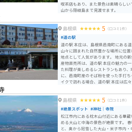
喫茶店もあり、また景色は素晴らしい
山から隠岐島まで見渡せます。
庄
5
島根県
（口コミ1件）
#道の駅
道の駅 本庄は、島根県邑南町にある
山々に囲まれた自然豊かな場所に位置
地点として人気があります。 地元の新鮮な野菜や果物が並ぶ農
産物直売所は、道の駅 本庄の魅力の
た料理が楽しめるレストランもあり、
に、邑南町産のそば粉を使った手打ちそ
イクで訪れる場合、道の駅 本庄は広
安心です。周辺には、雄大な自然の中
寺
ディングロードが数多くあります。ツ
5
島根県
て、ぜひ立ち寄ってみてください。 道の駅 本庄から車で約30分
（口コミ1件）
の場所には、「いづもまがたまの里 
#絶景スポット
#神社｜寺院
では、古代の出雲文化に触れることが
松江市内にある枕木山付近にある華蔵
どもできるので、家族連れにもおすす
める大山と中海の景色が絶景です。 
と、奥から冠雪した大山・米子市内・