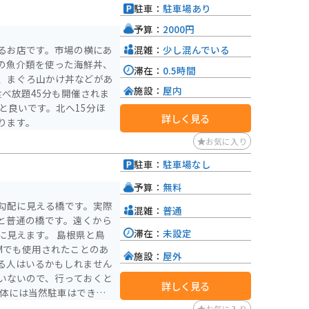
駐車：
駐車場あり
です。
予算：
2000円
混雑：
少し混んでいる
るお店です。市場の横にあ
の魚介類を使った海鮮丼、
滞在：
0.5時間
、まぐろ山かけ丼などがあ
施設：
屋内
べ放題45分も開催されま
詳しく見る
ります。
お気に入り
駐車：
駐車場なし
予算：
無料
勾配に見える橋です。実際
混雑：
普通
と普通の橋です。遠くから
滞在：
未設定
に見えます。 島根県と鳥
施設：
屋外
る人はいるかもしれません
いないので、行っておくと
詳しく見る
るので、そこ止めて眺めて
お気に入り