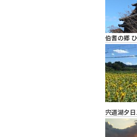
伯耆の郷 
宍道湖夕日