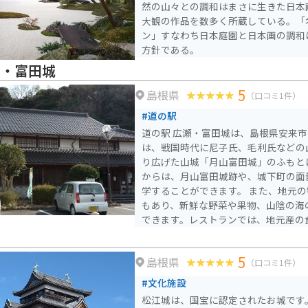
然の山々との調和はまさに生きた日本
大観の作品を数多く所蔵している。「
ン」すなわち日本庭園と日本画の調和
方針である。
瀬・富田城
5
島根県
（口コミ1件）
#道の駅
道の駅 広瀬・富田城は、島根県安来市に
は、戦国時代に尼子氏、毛利氏などの
り広げた山城「月山富田城」のふもと
からは、月山富田城跡や、城下町の面
学することができます。 また、地元の特産品を販売する物産館
もあり、新鮮な野菜や果物、山陰の海
できます。レストランでは、地元産の
ことができます。 バイクで訪れる場合、道の駅の駐車場には、
バイク専用の駐車スペースが用意され
5
島根県
は、ワインディングロードも多いため
（口コミ1件）
しても最適です。 周辺には、清水寺や足立美術館など、観光ス
#文化施設
ポットも充実しています。
松江城は、国宝に認定されたお城です