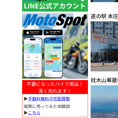
道の駅 本
枕木山華蔵
不要になったバイク用品！
高く売れます！
▶︎
手数料無料の宅配買取
実際に売ってみた体験談
▶︎
こちら