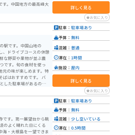
です。中国地方の最高峰大
詳しく見る
お気に入り
駐車：
駐車場あり
予算：
無料
道の駅です。中国山地の
混雑：
普通
し、ドライブコースの休憩
滞在：
1時間
一つです。旬の食材を使っ
施設：
屋内
地元の味が楽しめます。特
ばはおすすめです。 バ
詳しく見る
々とした駐車場があるので
を走る気持ちの良いワイン
お気に入り
ーリングの休憩場所とし
駐車：
駐車場あり
伝承館」があります。ここ
予算：
無料
できます。勾玉作り体験な
混雑：
少し空いている
寺です。第一展望台から眺
めです。
春頃のよく晴れた日にくる
滞在：
0.5時間
中海・大根島を一望できま