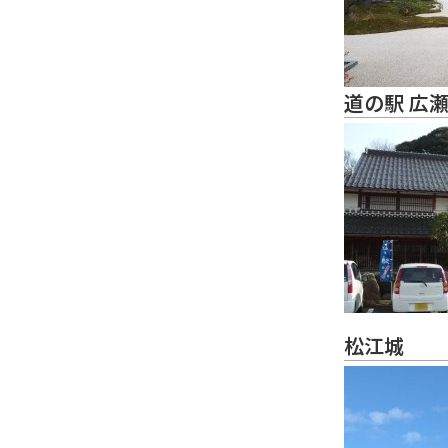
道の駅 広
松江城