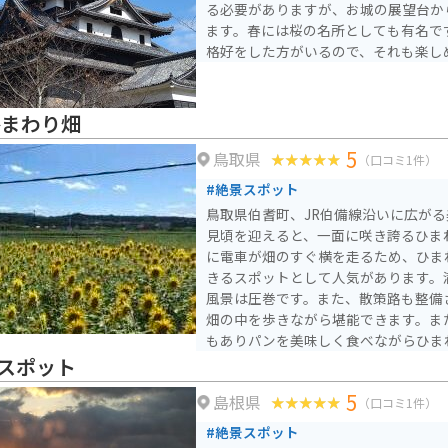
る必要がありますが、お城の展望台か
ます。春には桜の名所としても有名で
格好をした方がいるので、それも楽し
ひまわり畑
5
鳥取県
（口コミ1件）
#絶景スポット
鳥取県伯耆町、JR伯備線沿いに広が
見頃を迎えると、一面に咲き誇るひま
に電車が畑のすぐ横を走るため、ひま
きるスポットとして人気があります。
風景は圧巻です。また、散策路も整備
畑の中を歩きながら堪能できます。ま
もありパンを美味しく食べながらひま
スポット
5
島根県
（口コミ1件）
#絶景スポット