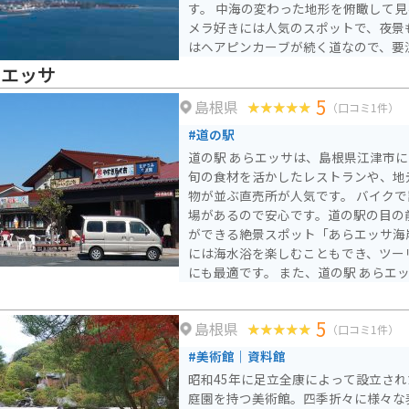
す。 中海の変わった地形を俯瞰して
メラ好きには人気のスポットで、夜景
はヘアピンカーブが続く道なので、要
らエッサ
5
島根県
（口コミ1件）
#道の駅
道の駅 あらエッサは、島根県江津市
旬の食材を活かしたレストランや、地
物が並ぶ直売所が人気です。 バイクで訪れる際は、無料の駐車
場があるので安心です。道の駅の目の
ができる絶景スポット「あらエッサ海
には海水浴を楽しむこともでき、ツー
にも最適です。 また、道の駅 あらエッサ周辺には、波の浸食に
よってできた断崖絶壁が続く「立神岩
桜並木が美しい「波子海岸」など、観
5
島根県
す。 地元の名産品としては、新鮮な魚介類を使った「あご野焼
（口コミ1件）
き」や、島根県産のそば粉を使った「
#美術館｜資料館
です。道の駅 あらエッサで、山陰の
昭和45年に足立全康によって設立され
い。
庭園を持つ美術館。四季折々に様々な