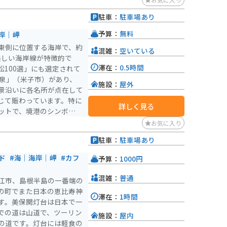
駐車：
駐車場あり
予算：
無料
岸｜岬
東側に位置する海岸で、約
混雑：
空いている
美しい海岸線が特徴的で
滞在：
0.5時間
100選」にも選定されて
施設：
屋外
景沿いに各名所が点在して
じて賑わっています。特に
詳しく見る
ットで、境港のシンボルタ
なセンター」「みなとまち
お気に入り
スポットが集結していま
駐車：
駐車場あり
ングなどを楽しむことがで
ド
#海｜海岸｜岬
#カフ
予算：
1000円
賑わいます。海辺にある程
が、砂地なのでバイクは要
混雑：
普通
江市、島根半島の一番端の
の町でまた日本の恵比寿神
、風土記の国引神話にも登
滞在：
1時間
す。美保関灯台は日本で一
かな景観が広がっていま
での道は山道で、ツーリン
施設：
屋内
の道です。灯台には軽食の