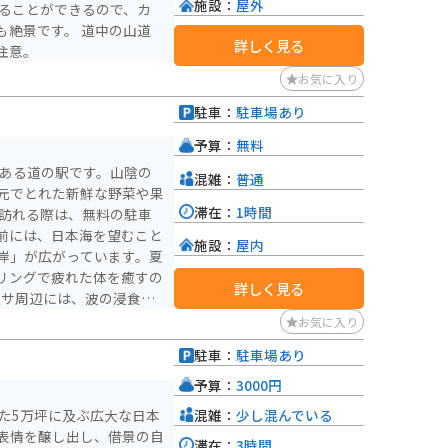
施設：
屋外
見ることができるので、カ
も絶景です。 道中の山道
詳しく見る
注意。
お気に入り
駐車：
駐車場あり
予算：
無料
にある道の駅です。山陰の
混雑：
普通
元でとれた新鮮な野菜や果
滞在：
1時間
前には、日本海を望むこと
施設：
屋内
岸」が広がっています。夏
リングで疲れた体を癒すの
詳しく見る
」や、約1kmに渡って続く
お気に入り
光スポットも点在していま
駐車：
駐車場あり
出雲そば」などがおすすめ
予算：
3000円
自然と食を満喫してくださ
混雑：
少し混んでいる
た5万坪に及ぶ広大な日本
表情を醸し出し、借景の自
滞在：
3時間