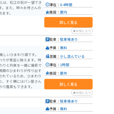
らは、松江の街が一望でき
滞在：
0.4時間
す。また、時々お侍さんの
施設：
屋内
めます。
詳しく見る
お気に入り
駐車：
駐車場あり
予算：
無料
る美しいひまわり畑です。
混雑：
少し混んでいる
わりが青空に映えます。特
滞在：
1時間
わりと列車を一緒に撮影で
満開のひまわりが作り出す
施設：
屋外
されているため、ひまわり
た、すぐ横にはパン屋さん
詳しく見る
わり鑑賞もできます。
お気に入り
駐車：
駐車場あり
予算：
無料