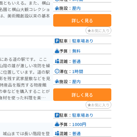
画ともいえる。また、横山
施設：
屋内
名園と横山大観コレクショ
は、美術館創設以来の基本
詳しく見る
お気に入り
駐車：
駐車場あり
予算：
無料
ある道の駅です。 ここ
混雑：
普通
山陰の雄が激しい攻防を繰
滞在：
1時間
に位置しています。道の駅
影を残す武家屋敷などを見
施設：
屋内
の幸などを購入することが
詳しく見る
食材を使った料理を楽しむ
お気に入り
ています。また、周辺に
駐車：
駐車場あり
、ツーリングの休憩場所と
予算：
1000円
混雑：
普通
。城山までは長い階段を登