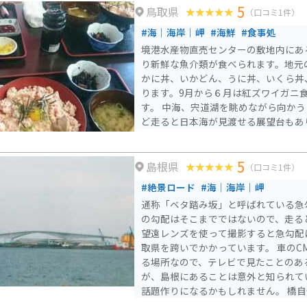
5
鳥取県
色を楽しむスポットとしてもおすすめ
（口コミ1件）
#海｜海岸｜岬
#海鮮
#食事処
境港水産物直売センターの敷地内にあ
り新鮮な魚介類が食べられます。地元
かに丼、いかどん、うに丼、いくら丼
ります。9月から６月は紅ズワイガニ食
す。 中海、宍道湖を眺めながら向かうと良いです。北へ15分ほ
ど走ると日本海が見渡せる展望台もあ
5
島根県
（口コミ1件）
#絶景ロード
#海｜海岸｜岬
通称「ベタ踏み坂」と呼ばれている急
の勾配はそこまでではないので、走る
望遠レンズを使って撮影すると急勾配
取県を跨いでかかっています。 車のCMでも使用されたことのあ
る場所なので、テレビで見たことのあ
が、島根にあることは意外と知られて
話題作りになるかもしれません。 橋自体には当然駐車はできま
せんが、渡り切った先にコンビニがあ