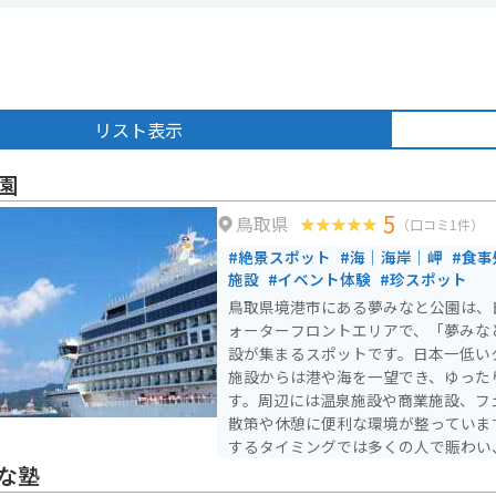
リスト表示
園
5
鳥取県
（口コミ1件）
#絶景スポット
#海｜海岸｜岬
#食事
施設
#イベント体験
#珍スポット
鳥取県境港市にある夢みなと公園は、
ォーターフロントエリアで、「夢みな
設が集まるスポットです。日本一低い
施設からは港や海を一望でき、ゆった
す。周辺には温泉施設や商業施設、フ
散策や休憩に便利な環境が整っています。 特に豪華客船
するタイミングでは多くの人で賑わい
感じられるのも魅力です。広い敷地と
な塾
り、バイクでの立ち寄りにも適してお