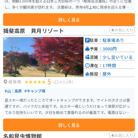
は、樹齢1300年を超える日本三大巨桜の一つ「根尾谷淡墨桜」の近くに位置
し、多くの観光客が訪れます。 淡墨桜は、例年4月上旬に見頃を迎える薄紅色
の美しい桜で、その壮大さに圧倒されることでしょう。道の駅には、地元の
詳しく見る
特産品や新鮮な野菜などを販売する売店や、食事処もあります。特に、地元
産のそばを使った料理や、飛騨牛を使った料理がおすすめです。 バイクで訪
揖斐高原 貝月リゾート
お気に入り
れる際は、道の駅に隣接する駐車場にバイク専用のスペースがあるので利用
しましょう。周辺は、山間部のワインディングロードが続くため、ツーリン
駐車：
駐車場あり
グにも最適なエリアです。ただし、桜の開花時期は交通量が多くなるので注
予算：
3000円
意が必要です。道の駅から少し足を伸ばせば、温泉施設もあるので、ゆった
りと旅の疲れを癒やすのも良いでしょう。
混雑：
少し空いている
滞在：
17時間
施設：
屋外
5
岐阜県
（口コミ1件）
#山｜高原
#キャンプ場
昔スキー場だったところでオートキャンプができます。サイトの大きさは普
通ですが、バイクだと余裕です。元スキー場というだけあって草原が広がっ
ており気持ちいいです。夕日を眺めて黄昏れるのが最高です。電源はないので
過ごしやすい気候を選ぶか、冬は防寒対策をしっかりして訪れてください。
詳しく見る
名和昆虫博物館
お気に入り