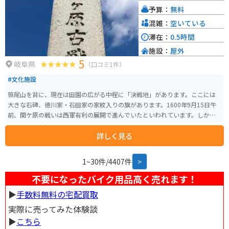
ります。 雪の降る冬は閉鎖されますが、春以降秋までオープンしています。
予算：
無料
特に秋は紅葉シーズンできれいな紅葉を見ながら楽しめますし、伊吹山に生
息するイヌワシは圧巻です。 山頂の景色はもちろん絶景ですが、走行中の景
混雑：
空いている
色も見晴らしが良く、ツーリングにはピッタリです。 途中、駐車して眺める
滞在：
0.5時間
こともできますし、本格的に写真を撮られる方も数多くいらっしゃいます。
施設：
屋外
景色を見て、美味しいものを食べ、運動する。一つの場所で一気に楽しめる
5
スポットです。 通行料は、軽・普通自動車3140円、自動二輪車2200円です。
岐阜県
（口コミ1件）
125cc以下の場合は通行不可になります。 出発する前に、HPより山頂の天候
#文化施設
情報と、ライブカメラで山頂の様子を見ることができます。通行料の割引も
印刷できます。
笹尾山を背に、現在は田園の広がる中程に「決戦地」があります。ここには
大きな石碑、徳川家・石田家の家紋入りの旗があります。1600年9月15日午
前、関ケ原の戦いは西軍有利の展開で進んでいたといわれています。しか
し、小早川秀秋の寝返りによって状況は一変します。これによって、一気に東
詳しく見る
軍が優勢となり、奮闘むなしく西軍は敗北します。 そしてこの決戦地は、東
軍諸隊が三成の首級を狙って、最大級の激戦が繰り広げられた場所といわれ
ています。この地で激戦が繰り広げられていたのかと思うと、現在はのどか
1~30件/4407件
>
なこの風景も全く見え方が変わってきます。
不要になったバイク用品高く売れます！
▶︎
手数料無料の宅配買取
実際に売ってみた体験談
▶︎
こちら