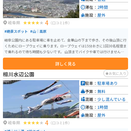
滞在：
2時間
施設：
屋外
4
岐阜県
（口コミ1件）
#絶景スポット
#山｜高原
岐阜公園内にある駐車場に車を止めて、金華山の下まで歩き、その後山頂に行
くためにロープウェイに乗ります。ロープウェイは15分おきに1回30名程度ま
で乗れるので待ち時間も少ないです。 山頂までバイクや車では行けません。
ロープウェイ到着後に石階段を歩いたのちに、岐阜城があります。岐阜城の
詳しく見る
展望台からは金華山と長良川の自然美、岐阜市の街並みが一望できます。
相川水辺公園
お気に入り
駐車：
駐車場あり
予算：
無料
混雑：
少し混んでいる
滞在：
1時間
施設：
屋外
4
岐阜県
（口コミ1件）