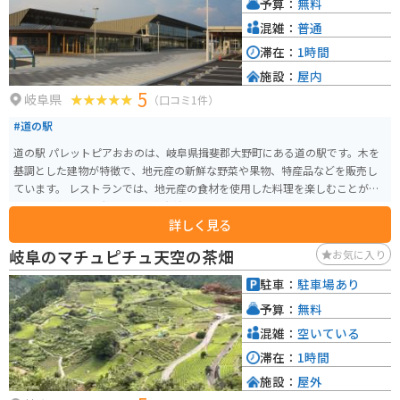
予算：
無料
スペースが完備されており、ドライブ中の休憩に最適です。 バイクツーリン
グの休憩ポイントとしても人気があり、多くのライダーが訪れます。 周辺に
混雑：
普通
は、四季折々の景色が楽しめる自然豊かなスポットがたくさんあります。 春
滞在：
1時間
には、揖斐川沿いを彩る桜並木が美しく、お花見スポットとしても人気で
施設：
屋内
す。 秋には、山々が赤や黄色に色づき、紅葉狩りを楽しむことができます。
5
道の駅 富有柿の里いとぬきは、地元の美味しいものを堪能できるだけでな
岐阜県
（口コミ1件）
く、自然と触れ合いながらゆったりと過ごすことができる魅力的なスポット
#道の駅
です。 観光の拠点としても最適なので、ぜひ一度訪れてみてください。
道の駅 パレットピアおおのは、岐阜県揖斐郡大野町にある道の駅です。木を
基調とした建物が特徴で、地元産の新鮮な野菜や果物、特産品などを販売し
ています。 レストランでは、地元産の食材を使用した料理を楽しむことがで
きます。中でも、大野町産の富有柿を使ったスイーツは人気です。 バイクで
詳しく見る
訪れる場合、道の駅には広い駐車場が完備されているので安心です。周辺に
は、揖斐川堤防や徳山ダムなど、自然豊かな観光スポットも点在しており、
岐阜のマチュピチュ天空の茶畑
お気に入り
ツーリングの拠点としても最適です。 大野町は柿の生産が盛んで、秋には道
の駅でもたくさんの柿が販売されます。また、富有柿を使ったジュースやジ
駐車：
駐車場あり
ャムなども人気です。
予算：
無料
混雑：
空いている
滞在：
1時間
施設：
屋外