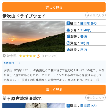
も人気です。また、併設のレストランでは、地元産の食材を使った料理を楽
詳しく見る
しむことができます。\n\nバイクで訪れる際は、長良川沿いの道を走るのが
おすすめです。道の駅周辺には、温泉施設やキャンプ場などもあり、ツーリ
伊吹山ドライブウェイ
お気に入り
ングの拠点としても最適です。
駐車：
駐車場あり
予算：
3140円
混雑：
普通
滞在：
2時間
施設：
屋内
5
岐阜県
（口コミ2件）
#絶景ロード
伊吹山（標高1377m）の山頂近くの駐車場まで延びる17kmほどの道で、かな
り険しい道ではあるものの、センターラインがあるのである程度は安心して
走れます。 山頂近くの駐車場からの景色がよく、売店もあり、さらに山頂ま
では登山道が整備されているので初心者でもオススメです。 山頂にはスカイ
詳しく見る
テラスや展望台、登山口があります。スカイテラスでは伊吹そばや薬草ソフ
トクリームなど品数豊富なメニューがあります。 お土産もこちらで購入する
関ヶ原古戦場決戦地
お気に入り
ことができます。 山頂駐車場まで約30分ほどでたどり着くことができます。
完全舗装されていて、走行に不便はありません。駐車場も広くてゆとりがあ
駐車：
駐車場あり