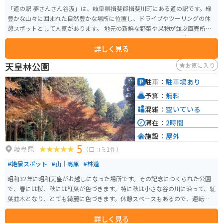
「道の駅 夢さんさん谷汲」は、岐阜県揖斐郡揖斐川町にある道の駅です。緑
豊かな山々に囲まれた自然豊かな場所に位置し、ドライブやツーリングの休
憩スポットとして人気があります。 地元の新鮮な野菜や果物が並ぶ直売所
は、お土産探しにも最適です。また、レストランでは、地元の食材をふんだ
詳しく見る
んに使った料理を楽しむことができます。特に、揖斐川町の特産品である
「揖斐茶」を使ったスイーツはおすすめです。 バイクで訪れる場合、道の駅
天皇林公園
お気に入り
には広々とした駐車場が完備されているので安心です。周辺には、揖斐川沿
いを走る風光明媚な道が多く、ツーリングにも最適なエリアです。道の駅か
駐車：
駐車場あり
ら少し足を延ばせば、歴史ある谷汲山華厳寺を訪れることもできます。 道の
予算：
無料
駅 夢さんさん谷汲は、自然と触れ合いながら、地元の美味しいものを楽しめ
る場所です。ドライブやツーリングの際には、ぜひ立ち寄ってみてくださ
混雑：
空いている
い。
滞在：
2時間
施設：
屋外
5
岐阜県
（口コミ1件）
#絶景スポット
#山｜高原
#林道
昭和32年に昭和天皇がお越しになった場所です。その記念につくられた公園
で、春には桜、秋には紅葉が色づきます。特に秋は小さな谷の川に沿って、紅
葉並木となり、とても綺麗に色づきます。休憩スペースもあるので、運転に
疲れた時の休憩場所として静かで落ち着ける場所です。
詳しく見る