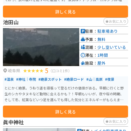
物泉で、神経痛や筋肉痛、関節痛などに効果があるとされています。 また、
詳しく見る
地元の農産物直売所では、新鮮な野菜や果物、特産品などを購入することが
できます。 特に、池田町は富有柿の産地として知られており、秋には旬の甘
池田山
お気に入り
い柿を味わうことができます。 バイクで訪れる場合、道の駅には広々とした
駐車場が完備されているので安心です。 周辺には、池田山麓を走る快適なワ
駐車：
駐車場あり
インディングロードがあり、ツーリングにもおすすめです。 道の駅を起点
予算：
無料
に、自然豊かな景色を楽しみながら、岐阜県池田町の魅力を満喫してみてく
ださい。
混雑：
少し空いている
滞在：
1時間
施設：
屋外
5
岐阜県
（口コミ1件）
#温泉
#神社｜寺院
#絶景スポット
#絶景ロード
#山｜高原
#夜景
とにかく絶景。うねり道を頑張って登るだけの価値がある。早朝に行くと野
生のシカやタヌキなど動物に会えるかも？！早朝もいいが、夜や桜の時期、
そして冬、紅葉などいつ足を運んでも得した気分とエネルギーがもらえま
す。
詳しく見る
眞中神社
お気に入り