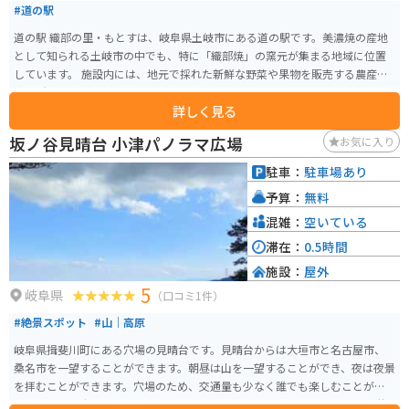
#道の駅
道の駅 織部の里・もとすは、岐阜県土岐市にある道の駅です。美濃焼の産地
として知られる土岐市の中でも、特に「織部焼」の窯元が集まる地域に位置
しています。 施設内には、地元で採れた新鮮な野菜や果物を販売する農産物
直売所や、織部焼をはじめとする美濃焼の器を販売するショップ、地元の食
詳しく見る
材を使った料理を提供するレストランなどがあります。 バイクで訪れる場
合、道の駅には広々とした駐車場が完備されているので安心です。また、周
坂ノ谷見晴台 小津パノラマ広場
お気に入り
辺には窯元巡りが楽しめる「織部ヒルズ」や、自然豊かな公園など、観光ス
ポットも充実しています。 道の駅 織部の里・もとすは、美濃焼の魅力に触れ
駐車：
駐車場あり
ながら、地元の美味しいものを楽しめる道の駅です。
予算：
無料
混雑：
空いている
滞在：
0.5時間
施設：
屋外
5
岐阜県
（口コミ1件）
#絶景スポット
#山｜高原
岐阜県揖斐川町にある穴場の見晴台です。見晴台からは大垣市と名古屋市、
桑名市を一望することができます。朝昼は山を一望することができ、夜は夜景
を拝むことができます。穴場のため、交通量も少なく誰でも楽しむことがで
きます。 見晴台までは車またはバイクで行くことができます。幅の狭い舗装