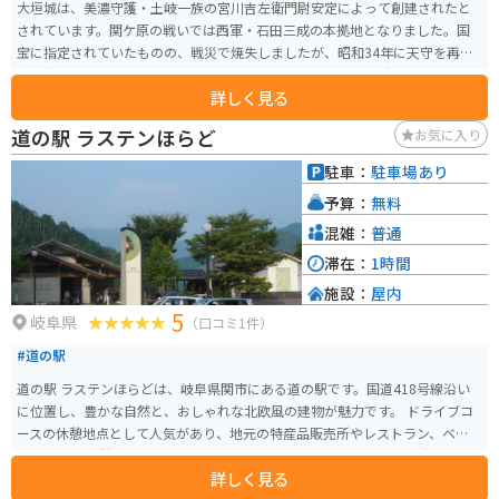
大垣城は、美濃守護・土岐一族の宮川吉左衛門尉安定によって創建されたと
されています。関ケ原の戦いでは西軍・石田三成の本拠地となりました。国
宝に指定されていたものの、戦災で焼失しましたが、昭和34年に天守を再建
し、大垣のシンボルとなりました。 現在の天守は1959年に外観復元され、関
詳しく見る
ケ原の戦いについての資料館となっています。大垣城は堅城であり、かつて
の規模は現在の3倍以上で、10の櫓を持つ要塞として知られています。
道の駅 ラステンほらど
お気に入り
駐車：
駐車場あり
予算：
無料
混雑：
普通
滞在：
1時間
施設：
屋内
5
岐阜県
（口コミ1件）
#道の駅
道の駅 ラステンほらどは、岐阜県関市にある道の駅です。国道418号線沿い
に位置し、豊かな自然と、おしゃれな北欧風の建物が魅力です。 ドライブコ
ースの休憩地点として人気があり、地元の特産品販売所やレストラン、ベー
カリーなどが併設されています。 バイクで訪れる場合、道の駅には広々とし
詳しく見る
た駐車場が完備されているので安心です。ツーリングの休憩地点として、また