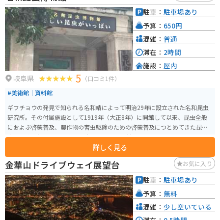
駐車：
駐車場あり
予算：
650円
混雑：
普通
滞在：
2時間
施設：
屋内
5
岐阜県
（口コミ1件）
#美術館｜資料館
ギフチョウの発見で知られる名和靖によって明治29年に設立された名和昆虫
研究所。その付属施設として1919年（大正8年）に開館して以来、昆虫全般
におよぶ啓蒙普及、農作物の害虫駆除のための啓蒙普及につとめてきた昆虫
専門の博物館です。 日本の現存する昆虫博物館としては、最も長い歴史を持
詳しく見る
ち、文化財的価値のある建物の中で、昆虫たちの美しくも不思議な世界を体
感していただく場として、活動し続けています。
金華山ドライブウェイ展望台
お気に入り
駐車：
駐車場あり
予算：
無料
混雑：
少し空いている