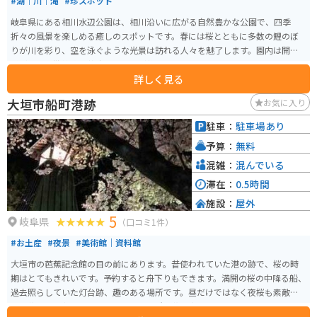
#湖｜川｜滝
#珍スポット
岐阜県にある相川水辺公園は、相川沿いに広がる自然豊かな公園で、四季
折々の風景を楽しめる癒しのスポットです。春には桜とともに多数の鯉のぼ
りが川を彩り、空を泳ぐような光景は訪れる人々を魅了します。園内は開放
感があり、散策路や芝生スペースが整備されているため、のんびりと過ごし
詳しく見る
たりピクニックを楽しむのにも最適です。比較的人も落ち着いており、ゆっ
たりとした時間が流れるのも魅力の一つ。 周辺道路は走りやすく、バイクで
大垣市船町港跡
お気に入り
のアクセスも良好で、ツーリングの休憩スポットとしても利用しやすい環境
です。自然と季節の彩りを感じながら、気軽にリフレッシュできる穴場的な
駐車：
駐車場あり
スポットです。
予算：
無料
混雑：
混んでいる
滞在：
0.5時間
施設：
屋外
5
岐阜県
（口コミ1件）
#お土産
#夜景
#美術館｜資料館
大垣市の芭蕉記念館の目の前にあります。昔使われていた港の跡で、桜の時
期はとてもきれいです。予約すると舟下りもできます。満開の桜の中降る船、
過去照らしていた灯台跡、趣のある場所です。昼だけではなく夜桜も素敵で
す。花見期間中はライトアップされ近所の花見客で賑わいます。