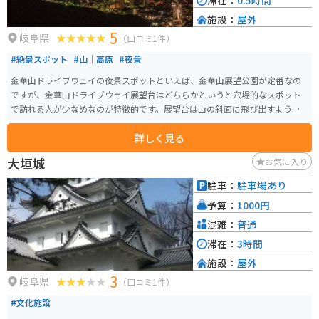
滞在：
0.5時間
施設：
屋外
5
岐阜県
（口コミ1件）
#絶景スポット
#山｜高原
#夜景
金華山ドライブウェイの夜景スポットといえば、金華山展望公園が定番なの
ですが、金華山ドライブウェイ展望台はどちらかというと穴場的なスポット
で訪れる人が少なめなのが特徴的です。展望台は山の斜面に飛び出すように
設置されており、180度のパノラマ夜景を楽しむことができます。
詳しく見る
大垣城
お気に入り
駐車：
駐車場あり
予算：
1000円
混雑：
普通
滞在：
3時間
施設：
屋外
3
岐阜県
（口コミ1件）
#文化施設