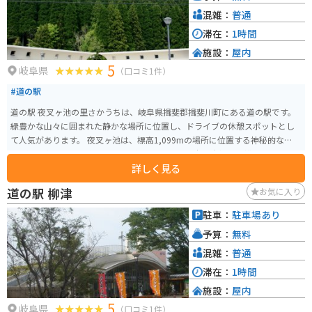
混雑：
普通
滞在：
1時間
施設：
屋内
5
岐阜県
（口コミ1件）
#道の駅
道の駅 夜叉ヶ池の里さかうちは、岐阜県揖斐郡揖斐川町にある道の駅です。
緑豊かな山々に囲まれた静かな場所に位置し、ドライブの休憩スポットとし
て人気があります。 夜叉ヶ池は、標高1,099mの場所に位置する神秘的な池で
す。湧き水だけで形成された高層湿原としては日本最大級の規模を誇り、国
詳しく見る
の天然記念物にも指定されています。道の駅からは、夜叉ヶ池登山口まで車
で約30分ほどでアクセスできます。登山道は整備されているので、初心者で
道の駅 柳津
お気に入り
も比較的登りやすいですが、歩きやすい服装と靴は必須です。 道の駅には、
地元の特産品を販売する売店や、レストランがあります。揖斐川町の特産品
駐車：
駐車場あり
である「揖斐茶」や「富有柿」を使ったスイーツなども販売されているの
予算：
無料
で、お土産にぴったりです。また、レストランでは、地元産の食材を使った
料理を楽しむことができます。 バイクで訪れる場合、道の駅には広い駐車場
混雑：
普通
が完備されているので安心です。夜叉ヶ池周辺は、 winding road が続くの
滞在：
1時間
で、ツーリングにも最適です。ただし、山岳地帯のため、天候が変わりやす
施設：
屋内
いので注意が必要です。雨具や防寒具などの準備をしておくことをおすすめ
5
します。
岐阜県
（口コミ1件）