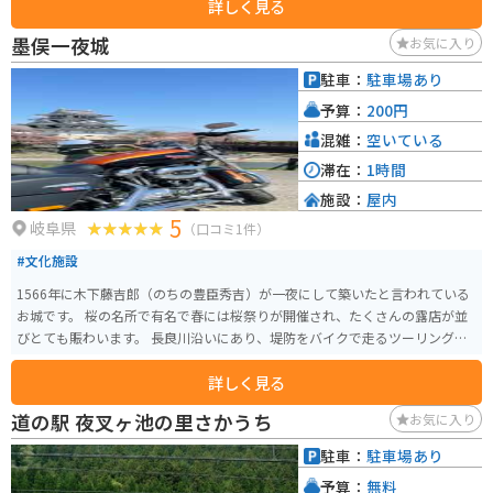
詳しく見る
墨俣一夜城
お気に入り
駐車：
駐車場あり
予算：
200円
混雑：
空いている
滞在：
1時間
施設：
屋内
5
岐阜県
（口コミ1件）
#文化施設
1566年に木下藤吉郎（のちの豊臣秀吉）が一夜にして築いたと言われている
お城です。 桜の名所で有名で春には桜祭りが開催され、たくさんの露店が並
びとても賑わいます。 長良川沿いにあり、堤防をバイクで走るツーリングス
ポットになっています。
詳しく見る
道の駅 夜叉ヶ池の里さかうち
お気に入り
駐車：
駐車場あり
予算：
無料