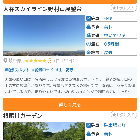
大谷スカイライン野村山展望台
お気に入り
駐車：
不明
予算：
無料
混雑：
空いている
滞在：
0.5時間
施設：
屋外
5
岐阜県
（口コミ1件）
#絶景スポット
#絶景ロード
#山｜高原
天気の良い日は、名古屋市まで見渡せる絶景スポットです。視界が広く山の
上の方に展望台があります。夜景もオススメの場所です。道路はしっかり整備
されているので、走りやすいです。登山やハイキングで利用の方にも上りや
すい山です。
詳しく見る
根尾川ガーデン
お気に入り
駐車：
駐車場あり
予算：
無料