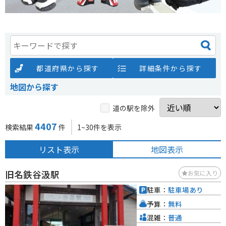
都道府県から探す
詳細条件から探す
地図から探す
道の駅を除外
4407
検索結果
件
1~30件を表示
リスト表示
地図表示
旧名鉄谷汲駅
お気に入り
駐車：
駐車場あり
予算：
無料
混雑：
普通