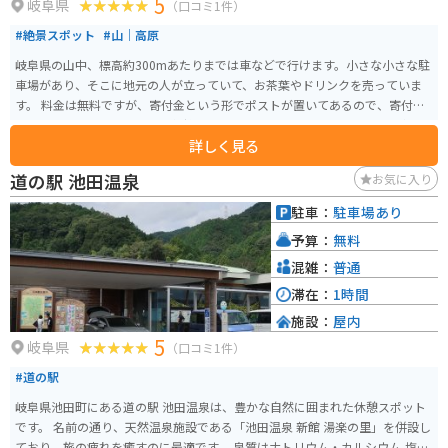
5
岐阜県
（口コミ1件）
#絶景スポット
#山｜高原
岐阜県の山中、標高約300mあたりまでは車などで行けます。小さな小さな駐
車場があり、そこに地元の人が立っていて、お茶葉やドリンクを売っていま
す。 料金は無料ですが、寄付金という形でポストが置いてあるので、寄付を
されたい場合はそこはお金を気持ちばかり入れると良いです。そこから車
詳しく見る
や、バイクを降り、山の中の山道を20分ほど歩いて山を登ります。そこから
茶畑を見下ろす絶景スポットです！
道の駅 池田温泉
お気に入り
駐車：
駐車場あり
予算：
無料
混雑：
普通
滞在：
1時間
施設：
屋内
5
岐阜県
（口コミ1件）
#道の駅
岐阜県池田町にある道の駅 池田温泉は、豊かな自然に囲まれた休憩スポット
です。 名前の通り、天然温泉施設である「池田温泉 新館 湯楽の里」を併設し
ており、旅の疲れを癒すのに最適です。 泉質はナトリウム・カルシウム-塩化