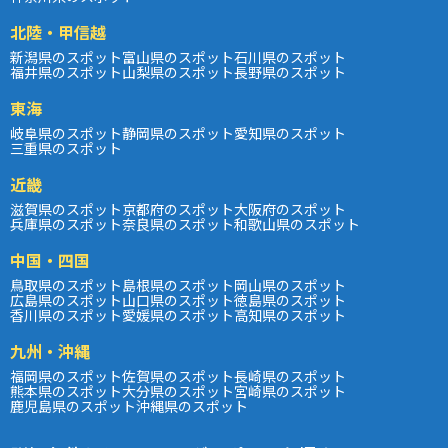
北陸・甲信越
新潟県のスポット
富山県のスポット
石川県のスポット
福井県のスポット
山梨県のスポット
長野県のスポット
東海
岐阜県のスポット
静岡県のスポット
愛知県のスポット
三重県のスポット
近畿
滋賀県のスポット
京都府のスポット
大阪府のスポット
兵庫県のスポット
奈良県のスポット
和歌山県のスポット
中国・四国
鳥取県のスポット
島根県のスポット
岡山県のスポット
広島県のスポット
山口県のスポット
徳島県のスポット
香川県のスポット
愛媛県のスポット
高知県のスポット
九州・沖縄
福岡県のスポット
佐賀県のスポット
長崎県のスポット
熊本県のスポット
大分県のスポット
宮崎県のスポット
鹿児島県のスポット
沖縄県のスポット