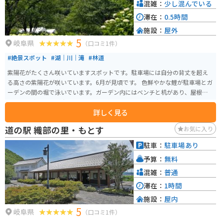
混雑：
少し混んでいる
滞在：
0.5時間
施設：
屋外
5
岐阜県
（口コミ1件）
#絶景スポット
#湖｜川｜滝
#林道
紫陽花がたくさん咲いていますスポットです。駐車場には自分の背丈を超え
る高さの紫陽花が咲いています。6月が見頃です。 色鮮やかな鯉が駐車場とガ
ーデンの間の堀で泳いでいます。ガーデン内にはベンチと机があり、屋根付
きなので涼むことが出来ます。6月に楽しめるツーリングスポットです。
詳しく見る
道の駅 織部の里・もとす
お気に入り
駐車：
駐車場あり
予算：
無料
混雑：
普通
滞在：
1時間
施設：
屋内
5
岐阜県
（口コミ1件）