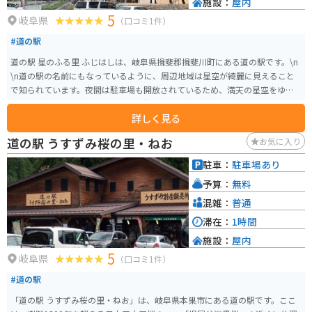
施設：
屋内
5
岐阜県
（口コミ1件）
#道の駅
道の駅 星のふる里 ふじはしは、岐阜県揖斐郡揖斐川町にある道の駅です。\n
\n道の駅の名前にもなっているように、周辺地域は星空が綺麗に見えること
で知られています。夜間は駐車場も開放されているため、満天の星空をゆっ
くりと眺めることができます。天体観測や星空撮影が趣味の方にもおすすめ
詳しく見る
です。\n\nまた、併設されている「星のふる里物産館」では、地元で採れた
新鮮な野菜や果物が販売されています。特に、揖斐川町は柿の産地として有
道の駅 うすずみ桜の里・ねお
お気に入り
名で、秋になると甘い柿が店頭に並びます。その他にも、地元産の食材を使
った加工品や、地域の特産品など、お土産に最適な商品が数多く取り揃えら
駐車：
駐車場あり
れています。\n\nバイクで訪れる場合、道の駅には広い駐車場が完備されて
予算：
無料
おり、安心してバイクを停めることができます。揖斐川町周辺は、山間部の
ワインディングロードや、川のせせらぎを感じられる景観の良いルートな
混雑：
普通
ど、ツーリングにおすすめのスポットがたくさんあります。道の駅 星のふる
滞在：
1時間
里 ふじはしを拠点に、岐阜県の自然を満喫するツーリングを楽しんでみては
施設：
屋内
いかがでしょうか。
5
岐阜県
（口コミ1件）
#道の駅
「道の駅 うすずみ桜の里・ねお」は、岐阜県本巣市にある道の駅です。ここ