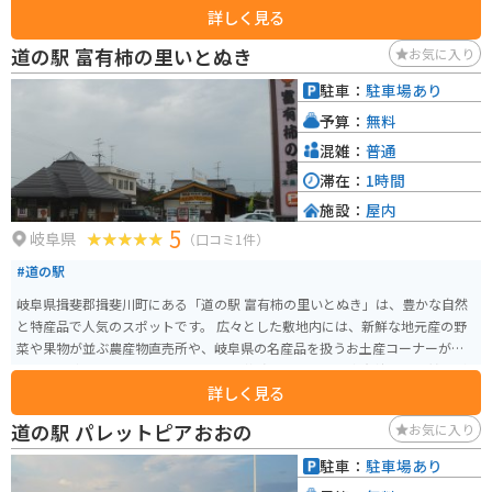
詳しく見る
された道路を3km登っていきます。ところどころ落ち葉や落石があるため注
意が必要です。道幅は狭いですが、すれ違う車はめったにいないため、ゆっ
道の駅 富有柿の里いとぬき
お気に入り
くり登っていくことができます。約20分で到着します。駐車場が砂利になっ
ており、普通車2台分くらいのスペースがあります。斜度が大きいため帰りは
駐車：
駐車場あり
注意して下ってください。
予算：
無料
混雑：
普通
滞在：
1時間
施設：
屋内
5
岐阜県
（口コミ1件）
#道の駅
岐阜県揖斐郡揖斐川町にある「道の駅 富有柿の里いとぬき」は、豊かな自然
と特産品で人気のスポットです。 広々とした敷地内には、新鮮な地元産の野
菜や果物が並ぶ農産物直売所や、岐阜県の名産品を扱うお土産コーナーがあ
ります。 中でも、この地域で古くから栽培されている「富有柿」は、甘みが
詳しく見る
強く濃厚な味わいで、お土産に最適です。 柿を使った加工品も充実してお
り、柿の葉茶や柿ジャムなども人気です。 レストランでは、地元産の食材を
道の駅 パレットピアおおの
お気に入り
使った料理を楽しむことができます。 特におすすめは、富有柿を使ったスイ
ーツです。 柿ソフトクリームや柿パフェなど、ここでしか味わえないオリジ
駐車：
駐車場あり
ナルメニューが人気を集めています。 道の駅には、広々とした駐車場と休憩