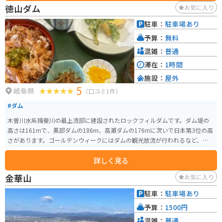
は、周辺の観光拠点として活用できます。 ラステンほらど周辺は自然豊か
徳山ダム
お気に入り
で、特に板取川渓谷は景観が美しく、キャンプや川遊びなどのアウトドアレ
ジャーを楽しむことができます。 また、関市は刃物の町として知られてお
駐車：
駐車場あり
り、道の駅でも包丁などの刃物類が販売されています。切れ味抜群の刃物
予算：
無料
は、お土産にも最適です。
混雑：
普通
滞在：
1時間
施設：
屋外
5
岐阜県
（口コミ1件）
#ダム
木曽川水系揖斐川の最上流部に建設されたロックフィルダムです。ダム堤の
高さは161mで、黒部ダムの186m、高瀬ダムの176mに次いで日本第3位の高
さがあります。ゴールデンウィークにはダムの観光放流が行われるなど、観光
客向のイベントや施設も充実しています。
詳しく見る
金華山
お気に入り
駐車：
駐車場あり
予算：
1500円
混雑：
普通