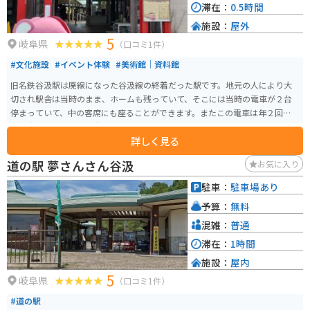
滞在：
0.5時間
施設：
屋外
5
岐阜県
（口コミ1件）
#文化施設
#イベント体験
#美術館｜資料館
旧名鉄谷汲駅は廃線になった谷汲線の終着だった駅です。地元の人により大
切され駅舎は当時のまま、ホームも残っていて、そこには当時の電車が２台
停まっていて、中の客席にも座ることができます。またこの電車は年２回春と
秋に動かしており、実際に短い距離ですが走る姿もみることができます。ト
詳しく見る
イレも当時のまま残っていて利用できます。ツーリング、ドライブ休憩の場所
と使う人も多々います。
道の駅 夢さんさん谷汲
お気に入り
駐車：
駐車場あり
予算：
無料
混雑：
普通
滞在：
1時間
施設：
屋内
5
岐阜県
（口コミ1件）
#道の駅