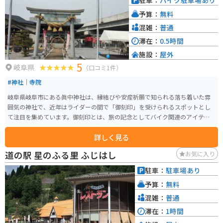
駐車：
バイク駐車場あり
予算：
無料
混雑：
普通
滞在：
0.5時間
施設：
屋外
5
岐阜県
（口コミ1件）
#神社｜寺院
岐阜県岐阜市にある眞中神社は、縁結びや安産祈願で知られる落ち着いた雰
囲気の神社で、近年はライダーの間で「御刻印」を受けられるスポットとし
て注目を集めています。御刻印とは、旅の記念としてバイク関連のアイテム
に刻印を施すもので、ツーリングの思い出づくりに人気です。 境内は静かで
詳しく見る
心が落ち着く空気に包まれており、ゆっくりと参拝できるのも魅力の一つ。
バイク専用の駐車場も用意されているため訪れやすく、周辺の観光地とあわ
道の駅 星のふる里 ふじはし
お気に入り
せて立ち寄る人も多く見られます。旅の安全祈願と記念を兼ねて訪れるのに
ぴったりな、ライダーにもやさしい神社です。
駐車：
駐車場あり
予算：
無料
混雑：
普通
滞在：
1時間