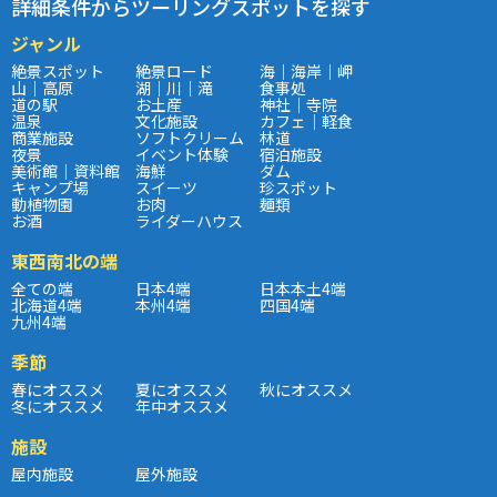
詳細条件からツーリングスポットを探す
ジャンル
絶景スポット
絶景ロード
海｜海岸｜岬
山｜高原
湖｜川｜滝
食事処
道の駅
お土産
神社｜寺院
温泉
文化施設
カフェ｜軽食
商業施設
ソフトクリーム
林道
夜景
イベント体験
宿泊施設
美術館｜資料館
海鮮
ダム
キャンプ場
スイーツ
珍スポット
動植物園
お肉
麺類
お酒
ライダーハウス
東西南北の端
全ての端
日本4端
日本本土4端
北海道4端
本州4端
四国4端
九州4端
季節
春にオススメ
夏にオススメ
秋にオススメ
冬にオススメ
年中オススメ
施設
屋内施設
屋外施設