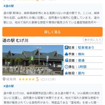
#道の駅
道の駅 柳津は、岐阜県岐阜市にある長良川沿いの道の駅です。ここは、岐阜
市の北部、山県市との境に位置し、自然豊かな場所に位置しています。 道の
駅には、地元で採れた新鮮な野菜や果物が販売されている農産物直売所や、
地元の食材を使った料理が楽しめるレストランがあります。 長良川を望むこ
詳しく見る
とができる展望台もあり、休憩スポットとしても最適です。また、春には
桜、秋には紅葉が美しく、バイクツーリングの目的地としても人気がありま
道の駅 むげ川
お気に入り
す。周辺には、岐阜城などの観光スポットも点在しています。 バイクで訪れ
る場合、道の駅には広い駐車場が完備されているので安心です。長良川沿い
駐車：
駐車場あり
を走る国道156号線は、景色が良く、ツーリングに最適なルートです。
予算：
無料
混雑：
普通
滞在：
1時間
施設：
屋内
5
岐阜県
（口コミ1件）
#道の駅
道の駅 むげ川は、岐阜県関市武芸川町にある道の駅です。\n\n長良川の清流
沿いに位置し、自然豊かな環境で休憩できます。地元で採れた新鮮な野菜や
果物が販売されている直売所があり、特産品である「富有柿」を使った商品