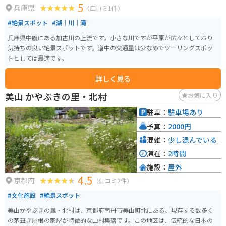
5
兵庫県
（口コミ1件）
#絶景スポット
#湖｜川｜滝
兵庫県中腹にある加古川の上流です。小さな川ですが平原が広々としており
気持ちの良い絶景スポットです。道中の交通量は少なめでツーリングスポッ
トとしては最適です。
詳しく見る
美山 かやぶきの里・北村
お気に入り
駐車：
駐車場あり
予算：
2000円
混雑：
少し混んでいる
滞在：
2時間
施設：
屋外
4.5
京都府
（口コミ2件）
#文化施設
#絶景スポット
美山かやぶきの里・北村は、京都府南丹市美山町北にある、現存する数多く
の茅葺き屋根の家屋が特徴的な山村集落です。この地区は、伝統的な日本の