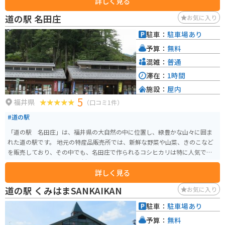
詳しく見る
圧巻です。 道中はアップダウンやカーブが多く、走り応えのあるルートとし
てドライブやツーリングに最適。バイクで訪れる際は、展望所で停車して瀬
道の駅 名田庄
お気に入り
戸内の風を感じながら休憩するのもおすすめです。駐車スペースは限られて
いますが、海と空が刻々と変化する景観を堪能できる絶景スポットです。
駐車：
駐車場あり
予算：
無料
混雑：
普通
滞在：
1時間
施設：
屋内
5
福井県
（口コミ1件）
#道の駅
「道の駅 名田庄」は、福井県の大自然の中に位置し、緑豊かな山々に囲ま
れた道の駅です。 地元の特産品販売所では、新鮮な野菜や山菜、きのこなど
を販売しており、その中でも、名田庄で作られるコシヒカリは特に人気で
す。 食事処では、地元の食材をふんだんに使った料理を楽しむことができ、
詳しく見る
福井名物のおろしそばや、山菜料理などがおすすめです。バイクで訪れる場
合は、駐車場も広く確保されているため、安心して駐車できます。 道の駅の
道の駅 くみはまSANKAIKAN
お気に入り
周辺には、自然豊かな観光スポットも点在しており、中でも雄島は、周囲約1.
5kmの小さな島ですが、国の天然記念物に指定されている珍しい植物や、約1
駐車：
駐車場あり
00種類の野鳥が生息する自然豊かな島で、ハイキングコースも整備されてい
予算：
無料
ます。 また、道の駅から少し足を延ばせば、天然温泉も楽しめるので、ツー