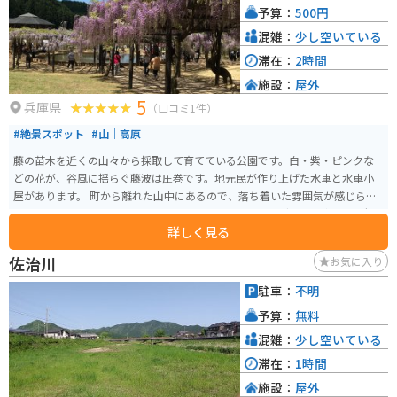
予算：
500円
混雑：
少し空いている
滞在：
2時間
施設：
屋外
5
兵庫県
（口コミ1件）
#絶景スポット
#山｜高原
藤の苗木を近くの山々から採取して育てている公園です。白・紫・ピンクな
どの花が、谷風に揺らぐ藤波は圧巻です。地元民が作り上げた水車と水車小
屋があります。 町から離れた山中にあるので、落ち着いた雰囲気が感じられ
ます。「ドライブインやくも」の近くにあり、ツーリングで立ち寄るのに便
詳しく見る
利です。
佐治川
お気に入り
駐車：
不明
予算：
無料
混雑：
少し空いている
滞在：
1時間
施設：
屋外