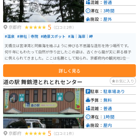
できる、地元産の干物や練り物もおすすめです。
混雑：
普通
滞在：
3時間
施設：
屋外
5
京都府
（口コミ2件）
#温泉
#神社｜寺院
#絶景スポット
#海｜海岸｜岬
天橋立は宮津湾と阿蘇海を結ぶように伸びる不思議な造形を持つ場所です。
何千年にもわたって自然が作り出したこの姿は、古くから龍が天に昇る様子
に例えられてきました。ここは名勝として知られ、京都府内の観光地1位に選
ばれたこともあります。 天橋立からの眺め、散策、塩味を含まない不思議な
詳しく見る
湧水「磯清水」などを楽しむことができます。また、海水浴や温泉を満喫す
ることもできるので、バイクで訪れるツーリングのおすすめスポットです。
道の駅 舞鶴港とれとれセンター
お気に入り
駐車：
駐車場あり
予算：
無料
混雑：
普通
滞在：
1時間
施設：
屋内
5
京都府
（口コミ1件）