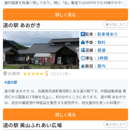
農村風景を色濃く残しており、特に「北」集落では50戸のうち39棟がかやぶ
き屋根で覆われています。のどかな田園風景と歴史的な建築を楽しむことが
詳しく見る
できる貴重な場所で、日常を離れた癒しを与えてくれます。 また、かやぶき
の里は京都府の重要伝統的建造物群保存地区に指定されており、その保存状
道の駅 あおがき
お気に入り
態の良さから多くの観光客が訪れる人気スポットです。四季折々の自然美と
共に、日本の伝統的な生活文化を感じることができます。
駐車：
駐車場あり
予算：
無料
混雑：
普通
滞在：
1時間
施設：
屋内
5
兵庫県
（口コミ1件）
#道の駅
道の駅 あおがき は、兵庫県丹波郡青垣町にある道の駅です。中国自動車道 青
垣ICから国道427号線を北上し、約5分のところにあります。 道の駅 あおがき
は、地元の農産物や特産品を販売する直売所や、地元食材を使った料理が楽
しめるレストランなどがあります。 バイクで訪れる際は、道の駅の駐車場に
詳しく見る
バイク専用の駐輪スペースがあります。また、道の駅 あおがき は、ツーリン
グの休憩場所としてもおすすめです。周辺には、青垣いきものふれあいの里
道の駅 美山ふれあい広場
お気に入り
や、丹波竜化石工房など、観光スポットも充実しています。 道の駅 あおがき