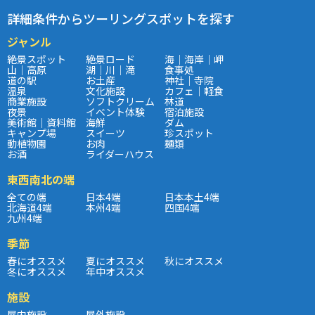
詳細条件からツーリングスポットを探す
ジャンル
絶景スポット
絶景ロード
海｜海岸｜岬
山｜高原
湖｜川｜滝
食事処
道の駅
お土産
神社｜寺院
温泉
文化施設
カフェ｜軽食
商業施設
ソフトクリーム
林道
夜景
イベント体験
宿泊施設
美術館｜資料館
海鮮
ダム
キャンプ場
スイーツ
珍スポット
動植物園
お肉
麺類
お酒
ライダーハウス
東西南北の端
全ての端
日本4端
日本本土4端
北海道4端
本州4端
四国4端
九州4端
季節
春にオススメ
夏にオススメ
秋にオススメ
冬にオススメ
年中オススメ
施設
屋内施設
屋外施設