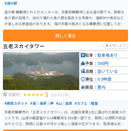
#道の駅
道の駅 舞鶴港とれとれセンターは、京都府舞鶴市にある道の駅です。新鮮な
魚介類が自慢で、地元で獲れた魚介類を販売する市場や、海鮮丼や寿司など
が楽しめる飲食店があります。 海の京都の拠点となる舞鶴港に位置してお
り、海上自衛隊の艦艇を見学できる tours も人気です。また、併設されている
詳しく見る
京都府漁業資料館では、漁業の歴史や文化を学ぶことができます。 バイクで
訪れる場合、道の駅には広い駐車場が完備されているので安心です。周辺に
五老スカイタワー
お気に入り
は、五老ヶ岳公園など、風光明媚な観光スポットも多いので、ツーリングの
拠点としてもおすすめです。 名産品としては、舞鶴かまぼこや、肉厚で脂の
駐車：
駐車場あり
のりが抜群の舞鶴ぐじ（甘鯛）などが有名です。
予算：
300円
混雑：
空いている
滞在：
0.5時間
施設：
屋内
5
京都府
（口コミ1件）
#絶景スポット
#海｜海岸｜岬
#山｜高原
#カフェ｜軽食
京都府舞鶴市の「五老スカイタワー」は、近畿百景第1位に選ばれた絶景スポ
ットです。山頂の展望室からは舞鶴湾を360度一望でき、東側には港町の街並
みや入り江、西側には島々が浮かぶ美しい海景が広がります。 駐車場はあり
ますがバイク専用スペースはなく、車の端に駐車して徒歩すぐでアクセス可