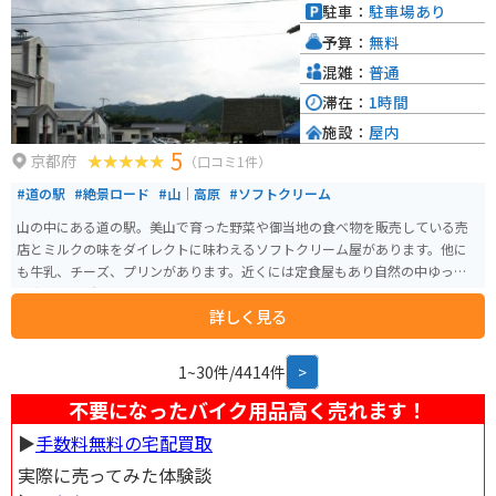
で人気のおすすめ商品は、地元産の新鮮な野菜や果物です。特に、丹波栗や
駐車：
駐車場あり
黒豆を使ったお菓子は人気のお土産です。
予算：
無料
混雑：
普通
滞在：
1時間
施設：
屋内
5
京都府
（口コミ1件）
#道の駅
#絶景ロード
#山｜高原
#ソフトクリーム
山の中にある道の駅。美山で育った野菜や御当地の食べ物を販売している売
店とミルクの味をダイレクトに味わえるソフトクリーム屋があります。他に
も牛乳、チーズ、プリンがあります。近くには定食屋もあり自然の中ゆっく
り出来る場所です。
詳しく見る
1~30件/4414件
>
不要になったバイク用品高く売れます！
▶︎
手数料無料の宅配買取
実際に売ってみた体験談