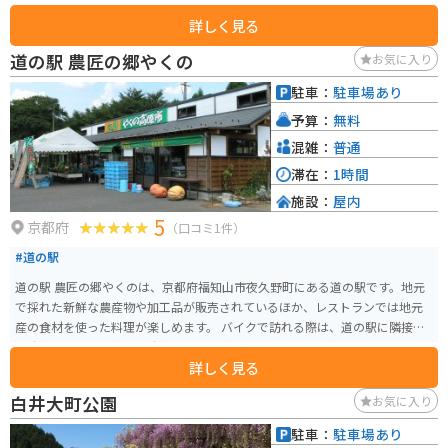
もすぐあります。辺りは田園や山道ですので、ツーリングにも最適です。
詳しく見る
道の駅 農匠の郷やくの
お気に入り
駐車：
駐車場あり
予算：
無料
混雑：
普通
滞在：
1時間
施設：
屋内
5
京都府
（口コミ1件）
#道の駅
道の駅 農匠の郷やくのは、京都府福知山市夜久野町にある道の駅です。地元
で採れた新鮮な農産物や加工品が販売されているほか、レストランでは地元
産の食材を使った料理が楽しめます。 バイクで訪れる際は、道の駅に隣接す
る駐車場にバイク専用の駐車スペースがあります。また、道の駅周辺には、
詳しく見る
夜久野高原や福知山城など、観光スポットも点在しています。 農匠の郷やく
のがある夜久野町は、豊かな自然に囲まれた地域です。特産品としては、夜
白井大町公園
お気に入り
久野そば、黒豆、山の芋などが知られています。道の駅では、これらの特産
品を使ったお土産も販売されています。
駐車：
駐車場あり