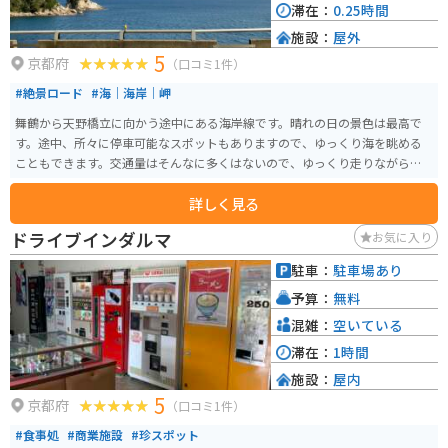
滞在：
0.25時間
施設：
屋外
5
京都府
（口コミ1件）
#絶景ロード
#海｜海岸｜岬
舞鶴から天野橋立に向かう途中にある海岸線です。晴れの日の景色は最高で
す。途中、所々に停車可能なスポットもありますので、ゆっくり海を眺める
こともできます。交通量はそんなに多くはないので、ゆっくり走りながら眺
めることもできます。
詳しく見る
ドライブインダルマ
お気に入り
駐車：
駐車場あり
予算：
無料
混雑：
空いている
滞在：
1時間
施設：
屋内
5
京都府
（口コミ1件）
#食事処
#商業施設
#珍スポット