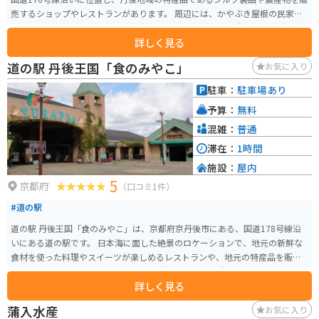
売するショップやレストランがあります。 周辺には、かやぶき屋根の民家が
建ち並ぶ「かやぶきの里」や、日本三景の一つである「天橋立」など、観光
詳しく見る
スポットも充実しています。バイクで訪れる場合、道の駅から「経ヶ岳」へ
のワインディングロードは景色も良くおすすめです。 丹後地方は、新鮮な魚
道の駅 丹後王国「食のみやこ」
お気に入り
介類も有名なので、海鮮丼などのグルメも楽しめます。また、シルク製品以
外のお土産として、地元産の野菜や果物も人気です。
駐車：
駐車場あり
予算：
無料
混雑：
普通
滞在：
1時間
施設：
屋内
5
京都府
（口コミ1件）
#道の駅
道の駅 丹後王国「食のみやこ」は、京都府京丹後市にある、国道178号線沿
いにある道の駅です。 日本海に面した絶景のロケーションで、地元の新鮮な
食材を使った料理やスイーツが楽しめるレストランや、地元の特産品を販売
するショップなどがあります。 また、併設されている遊園地「ちびっこ王
詳しく見る
国」には、ゴーカートや観覧車などのアトラクションがあり、家族連れで楽
しむことができます。 バイクで訪れる場合、日本海沿いの美しい景色を眺め
蒲入水産
お気に入り
ながらのツーリングがおすすめです。 道の駅には、広々とした駐車場が完備