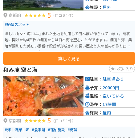
施設：
屋外
5
京都府
（口コミ1件）
#絶景スポット
険しい山々と海にはさまれた土地を利用して田んぼが作られています。扇状
地に開けた約4百枚の棚田からは日本海を望むことができます。棚田と海、集
落が調和した美しい景観は段丘が形成された長い歴史と人の営みが作り出し
たものであり、「日本の棚田百選」にも選ばれています。
詳しく見る
和み庵 空と海
お気に入り
駐車：
駐車場あり
予算：
20000円
混雑：
空いている
滞在：
17時間
施設：
屋内
5
京都府
（口コミ1件）
#海｜海岸｜岬
#食事処
#宿泊施設
#海鮮