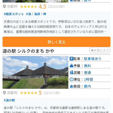
などの新鮮な魚介類が有名です。 道の駅のレストランや、町内の飲食店で、
4.5
ぜひ味わってみてください。
京都府
（口コミ2件）
#絶景スポット
#海｜海岸｜岬
天橋立の近くにある絶景スポットです。伊根湾沿い立ち並ぶ民家で、船の収
納庫の上に住居を備えた伝統的建造物です。 日本のヴェネツィアと呼ばれる
集落は、重要伝統的建造物群保存地区として選定されているために国内外に
も知られています。民家の１階は、船揚場と作業場となっており、船はその
詳しく見る
まま海上に出られるようになっています。 山と海が非常に近くレストランや
お土産やさんがある高台から絶景を見下ろすと爽快です。道幅は広く、ツー
道の駅 シルクのまち かや
お気に入り
リングするには快適な場所です。
駐車：
駐車場あり
予算：
無料
混雑：
普通
滞在：
1時間
施設：
屋内
5
京都府
（口コミ1件）
#道の駅
道の駅「シルクのまち かや」は、京都府与謝郡与謝野町にある道の駅です。
国道176号線沿いに位置し、丹後地域の特産品であるシルク製品や農産物を販