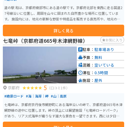
道の駅 和は、京都府綾部市にある道の駅です。京都府北部を東西に走る国道2
7号線沿いに位置し、周囲を山々に囲まれた自然豊かな場所に位置していま
す。 施設内には、地元の新鮮な野菜や特産品を販売する直売所や、地元の食
材をふんだんに使った料理を提供するレストランがあります。特に、綾部産
詳しく見る
コシヒカリを使った「猪肉丼」や「鹿肉カレー」が人気です。 道の駅 和は、
ツーリングの休憩場所としても最適です。駐車場も広く、バイクスタンドも
七竜峠（京都府道665号木津網野線）
お気に入り
設置されています。また、道の駅周辺には、綾部市の歴史や文化に触れるこ
とができる観光スポットも点在しています。 道の駅 和を訪れた際には、ぜ
駐車：
駐車場あり
ひ、綾部市の豊かな自然と食を満喫してください。
予算：
無料
混雑：
空いている
滞在：
0.5時間
施設：
屋外
5
京都府
（口コミ1件）
#絶景ロード
#海｜海岸｜岬
#山｜高原
七竜峠は、京都府京丹後市網野町にある海岸沿いの峠で、京都府道665号木津
網野線の途中に位置します。峠の頂上には展望施設「七竜峠ロードパーク」
があり、リアス式海岸が織りなす雄大な景色を一望できます。西には夕日ヶ
浦海岸、東には浅茂川や間人方面を望むことができ、特に夕暮れ時の眺めは