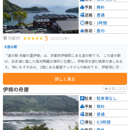
で訪れる場合は有料駐車場が整備されており、最大料金設定もあるため安心
予算：
無料
して立ち寄れます。日本海側ツーリングの途中に、歴史と風景を味わえる休
憩スポットとしておすすめです。
混雑：
普通
滞在：
1時間
施設：
屋内
5
京都府
（口コミ1件）
#道の駅
「道の駅 舟屋の里伊根」は、京都府伊根町にある道の駅です。 この道の駅
は、日本海に面した風光明媚な場所に位置し、伊根湾を望む絶景が楽しめま
す。 特におすすめは、2階にある展望デッキからの眺めです。 伊根湾に浮か
ぶ舟屋群を一望でき、その景色はまさに絶景です。 また、道の駅内には、地
詳しく見る
元でとれた新鮮な魚介類や農産物を販売する物産館や、伊根湾の景色を眺め
ながら食事ができるレストランもあります。 周辺には、舟屋の中を見学でき
伊根の舟屋
お気に入り
る施設や、遊覧船乗り場などもあり、伊根の魅力を満喫できます。 バイクで
訪れる場合、道の駅には無料の駐車場が完備されています。 道の駅周辺は道
駐車：
駐車場なし
幅が狭く、カーブも多いので、運転には注意が必要です。 伊根町は、舟屋と
予算：
無料
いう独特の景観で知られています。 舟屋は、1階部分が船のガレージ、2階部
分が住居となっている建物のことで、伊根湾沿いに約230軒が立ち並んでいま
混雑：
普通
す。 伊根町を訪れたら、ぜひ舟屋群を間近で見てみましょう。 遊覧船に乗れ
滞在：
0.5時間
ば、海上から舟屋を見上げることもできます。 また、伊根町は、ブリやイカ
施設：
屋外