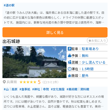
#道の駅
「道の駅 うみんぴあ大飯」は、福井県にある日本海に面した道の駅です。目
の前に広がる雄大な海の景色は素晴らしく、ドライブの休憩に最適なスポッ
トです。 施設内には、新鮮な地元産の魚介類や野菜が並ぶ直売所や、海鮮丼
や焼き鯖寿司などの地元グルメを味わえるレストランがあります。 特に、冬
詳しく見る
の味覚である「越前がに」は有名で、レストランでは新鮮な越前がにを堪能
できます。また、隣接する魚市場では、活気のあるセリの様子を見学するこ
出石城跡
お気に入り
ともできます。 バイクで訪れる場合は、日本海沿いの景色を楽しみながらの
ツーリングがおすすめです。道の駅には広い駐車場も完備されているので安
駐車：
駐車場あり
心です。 周辺には、温泉施設や海水浴場などもあり、観光の拠点としても便
予算：
無料
利です。
混雑：
少し混んでいる
滞在：
1.5時間
施設：
屋外
5
兵庫県
（口コミ1件）
#山｜高原
#食事処
#神社｜寺院
#文化施設
#美術館｜資料館
いくつも並んだ鳥居や、綺麗な橋があり、城跡が好きな方にはオススメの場
所です。川には鯉が泳いでおり、自然が豊かです。秋は紅葉も楽しめます。
辺りには駐車場、お土産屋さん、皿そば屋、軽食店なども豊富です。美術館