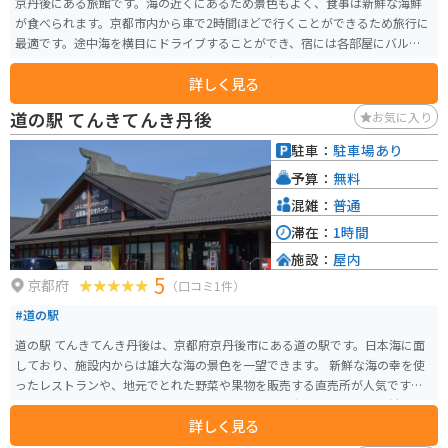
京丹後にある旅館です。海の近くにあるため景色もよく、食事は新鮮な海鮮
が食べられます。京都市内から車で2時間ほどで行くことができるため旅行に
最適です。途中海を横目にドライブすることができ、宿には各部屋にバルコニ
ーがついているため絶景を楽しめます。 冬場は蟹を堪能することができ様々
詳しく見る
な調理方法で提供されます。蟹の他にもお刺身やその時々の食材を使った料
理が楽しめます。
道の駅 てんきてんき丹後
お気に入り
駐車：
駐車場あり
予算：
無料
混雑：
普通
滞在：
1時間
施設：
屋内
5
京都府
（口コミ1件）
#道の駅
道の駅 てんきてんき丹後は、京都府京丹後市にある道の駅です。日本海に面
しており、施設内からは雄大な海の景色を一望できます。 新鮮な海の幸を使
ったレストランや、地元でとれた野菜や果物を販売する直売所が人気です。
特におすすめは、地元で水揚げされた魚介を使った海鮮丼や、旬の食材を使
詳しく見る
った天丼です。 バイクで訪れる場合、道の駅には広い駐車場が完備されてい
るので安心です。また、日本海沿いの道をツーリングする際に休憩場所とし