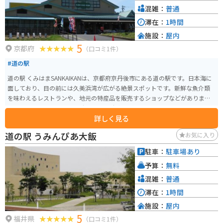
リングの疲れを癒すのにも最適です。
混雑：
普通
滞在：
1時間
施設：
屋内
5
京都府
（口コミ1件）
#道の駅
道の駅 くみはまSANKAIKANは、京都府京丹後市にある道の駅です。日本海に
面しており、目の前には久美浜湾が広がる絶景スポットです。新鮮な魚介類
を味わえるレストランや、地元の特産品を販売するショップなどがありま
す。 バイクで訪れる場合、広々とした駐車場があるので安心です。また、道
詳しく見る
の駅には、ツーリングの休憩場所としても最適なベンチやテーブルも設置さ
れています。 周辺には、美しいビーチとしても知られる琴引浜や、夕日の名
道の駅 うみんぴあ大飯
お気に入り
所として知られる箱石海岸など、観光スポットも豊富です。道の駅 くみはまS
ANKAIKANは、京丹後市の魅力を満喫できるスポットとして、観光客に人気で
駐車：
駐車場あり
す。
予算：
無料
混雑：
普通
滞在：
1時間
施設：
屋内
5
福井県
（口コミ1件）