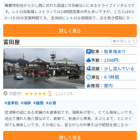
舞鶴市街地から少し西に外れた国道178号線沿いにあるドライブインダルマで
す。レトロ自販機レストランでは24時間営業の所も多いですが、こちらは8:0
0～18:00の営業時間です。 全体的にレトロな雰囲気で、古き良き昭和にタイ
ムスリップできる空間です。インベーダーゲームをはじめ、2〜30年前のゲー
詳しく見る
ムもあります。一部マニアには“自動販売機の聖地”とも呼ばれているようで
す。
富田屋
お気に入り
駐車：
駐車場あり
予算：
1500円
混雑：
少し混んでいる
滞在：
0.7時間
施設：
屋内
5
京都府
（口コミ1件）
#食事処
#海鮮
#麺類
#お酒
宮津駅の前にある老舗のお食事処です。海鮮系が安く、とても美味しいです。
地元で獲れた魚介類なので、新鮮で、刺身から煮魚、天ぷらまで、とにかく
何でも美味しいです。その他にも、昔ながらの中華そばや昭和を感じるカレ
ーなどもあります。土日の昼時は結構混み合います。
詳しく見る