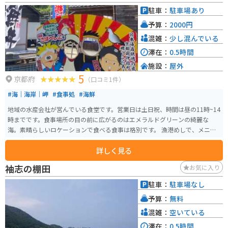
されているので、休憩場所としても最適です。 地元の名産品としては、丹後
駐車：
駐車場あり
の海の幸を使った干物や海産物の加工品、京丹後産の米を使った日本酒など
予算：
2000円
が人気です。 道の駅 丹後王国「食のみやこ」は、地元の魅力が詰まった道の
駅です。ぜひ一度訪れてみてください。
混雑：
少し混んでいる
滞在：
0.5時間
施設：
屋外
5
京都府
（口コミ1件）
#海｜海岸｜岬
#食事処
#海鮮
地域の水産会社が営んでいる食堂です。営業日は土日祝、時間は昼の11時~14
時までです。食事場所の目の前に広がるのはエメラルドグリーンの綺麗な
海。素晴らしいロケーションで食べる食事は格別です。 漁港めしで、メニュ
ーは海鮮丼のみですが、鮮度、ボリューム、ロケーションは最高。その日の
詳しく見る
朝に目の前に広がる海から採った新鮮なお魚は非常に美味しいです。ボリュ
ーム感もかなりあり、満足できます。 京都北部にある伊根町は、海と山に囲
袖志の棚田
お気に入り
まれた穏やかなこの町はツーリングに最適です。近くには有名な伊根の舟屋
があったり、少し走ると日本三景である天橋立があります。休憩がてら漁港
駐車：
駐車場なし
めしを堪能しませんか。
予算：
無料
混雑：
空いている
滞在：
0.5時間