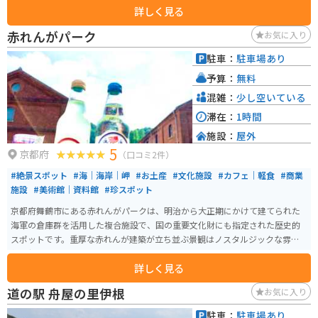
詳しく見る
能。階段またはエレベーターで展望室へ上がれます。晴天時はもちろん、夕
暮れ時の景色も格別です。 館内では「艦これ」コラボ企画も実施されてお
赤れんがパーク
お気に入り
り、カフェ（10時オープン）では「妙高カレー」などの限定メニューも楽し
めます。舞鶴観光の際にはぜひ立ち寄りたいスポットです。
駐車：
駐車場あり
予算：
無料
混雑：
少し空いている
滞在：
1時間
施設：
屋外
5
京都府
（口コミ2件）
#絶景スポット
#海｜海岸｜岬
#お土産
#文化施設
#カフェ｜軽食
#商業
施設
#美術館｜資料館
#珍スポット
京都府舞鶴市にある赤れんがパークは、明治から大正期にかけて建てられた
海軍の倉庫群を活用した複合施設で、国の重要文化財にも指定された歴史的
スポットです。重厚な赤れんが建築が立ち並ぶ景観はノスタルジックな雰囲
気に包まれ、映画やドラマのロケ地としても知られています。施設内にはカ
詳しく見る
フェや土産店、特産品コーナーがあり、ゆったりとした時間を過ごしながら
食事や買い物が楽しめます。 また、レンガの歴史を学べる展示やイベントス
道の駅 舟屋の里伊根
お気に入り
ペース、遊覧船の発着所もあり、観光の拠点としても充実しています。港町
ならではの開放感ある景色も魅力で、散策するだけでも楽しめます。バイク
駐車：
駐車場あり