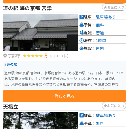
道の駅 海の京都 宮津
お気に入り
駐車：
駐車場あり
予算：
無料
混雑：
普通
滞在：
1時間
施設：
屋内
5
京都府
（口コミ1件）
#道の駅
道の駅 海の京都 宮津は、京都府宮津市にある道の駅です。日本三景の一つで
ある天橋立を望むことができる絶好のロケーションにあります。 施設内に
は、地元の新鮮な魚介類や野菜などを販売する直売所や、宮津湾の新鮮な魚
介類を使った料理を提供するレストランがあります。また、天橋立を一望で
詳しく見る
きる展望台や、観光案内所なども併設されています。 バイクで訪れる場合、
道の駅には広い駐車場が完備されているので安心です。天橋立周辺は、風光
天橋立
お気に入り
明媚な景色が続くので、ツーリングにも最適なエリアです。道の駅で休憩を
挟みながら、周辺の観光を楽しむのがおすすめです。 宮津市は、新鮮な魚介
駐車：
駐車場あり
類が有名です。特に、冬の味覚として知られる「間人ガニ」は、地元で水揚
予算：
無料
げされるブランドガニで、ぜひ味わってみてください。また、道の駅で購入