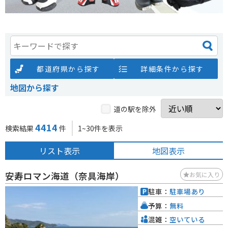
都道府県から探す
詳細条件から探す
地図から探す
道の駅を除外
4414
検索結果
件
1~30件を表示
リスト表示
地図表示
安寿ロマン海道（奈具海岸）
お気に入り
駐車：
駐車場あり
予算：
無料
混雑：
空いている