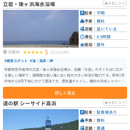
立岩・後ヶ浜海水浴場
お気に入り
ても最適です。周辺には、美しい海岸線が続く経ヶ岬や、夕日の名所として
知られる夕日ヶ丘など、観光スポットも点在しています。 道の駅 てんきてん
駐車：
不明
き丹後を訪れた際には、ぜひ地元の名産品である間人ガニや、新鮮な魚介類
予算：
無料
を味わってみてください。
混雑：
空いている
滞在：
0.5時間
施設：
屋外
5
京都府
（口コミ1件）
#絶景スポット
#海｜海岸｜岬
京都府京丹後市の立岩・後ヶ浜海水浴場は、名勝「立岩」のすぐそばに広が
る美しい海岸で、透明度の高い海と白く粒の大きい砂浜が魅力です。例年7月
中旬から8月下旬にかけて遊泳でき、更衣室やトイレ、無料の冷水シャワーも
整備されています。 近くには日帰り温泉「はしうど荘」や「道の駅てんきて
詳しく見る
んき丹後」もあり、観光や休憩に便利です。立岩を背景にした写真撮影スポ
ットとしても人気があります。駐車場は約100台分あり、バイクは1日500円
道の駅 シーサイド高浜
お気に入り
と手頃。山陰近畿自動車道・京丹後大宮ICから国道178号線を経由して約40分
の道のりで、海沿いの絶景を楽しみながらツーリングにも最適です。
駐車：
駐車場あり
予算：
無料
混雑：
普通