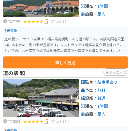
滞在：
1時間
施設：
屋内
5
福井県
（口コミ1件）
#道の駅
道の駅 シーサイド高浜は、福井県高浜町にある道の駅です。若狭湾国定公園
内にあるため、海の幸が豊富です。レストランでは新鮮な魚介類を味わうこ
とができ、お土産売り場では地元産の海産物や農産物を購入できます。 バイ
クで訪れる場合、道の駅には広い駐車場が完備されているので安心です。ま
詳しく見る
た、周辺には海岸線沿いを走る快適な道路が多く、ツーリングにも最適なエ
リアです。特に、レインボーラインは景色が良く、バイクで走ると爽快です。
道の駅 和
お気に入り
高浜町は、若狭塗り箸の産地としても有名です。道の駅 シーサイド高浜で
も、美しい若狭塗り箸が販売されています。お土産にいかがでしょうか。
駐車：
駐車場あり
予算：
無料
混雑：
普通
滞在：
1時間
施設：
屋内
5
京都府
（口コミ1件）
#道の駅