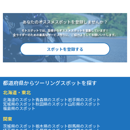
あなたのオススメスポットを登録しませんか？
モトスポットでは、皆様からオススメスポットを募集しています！
全ライダーのための最高なサービス作りに、ご協力よろしくお願いいたします。
スポットを登録する
都道府県からツーリングスポットを探す
北海道・東北
北海道のスポット
青森県のスポット
岩手県のスポット
宮城県のスポット
秋田県のスポット
山形県のスポット
福島県のスポット
関東
茨城県のスポット
栃木県のスポット
群馬県のスポット