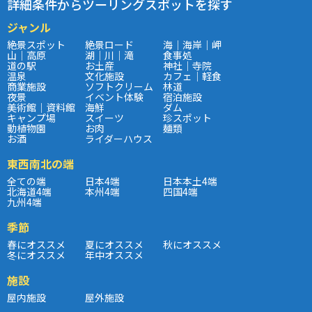
詳細条件からツーリングスポットを探す
ジャンル
絶景スポット
絶景ロード
海｜海岸｜岬
山｜高原
湖｜川｜滝
食事処
道の駅
お土産
神社｜寺院
温泉
文化施設
カフェ｜軽食
商業施設
ソフトクリーム
林道
夜景
イベント体験
宿泊施設
美術館｜資料館
海鮮
ダム
キャンプ場
スイーツ
珍スポット
動植物園
お肉
麺類
お酒
ライダーハウス
東西南北の端
全ての端
日本4端
日本本土4端
北海道4端
本州4端
四国4端
九州4端
季節
春にオススメ
夏にオススメ
秋にオススメ
冬にオススメ
年中オススメ
施設
屋内施設
屋外施設