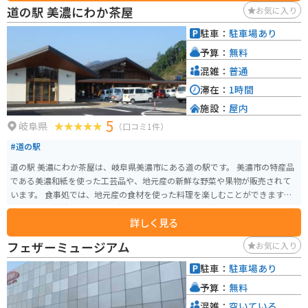
道の駅 美濃にわか茶屋
お気に入り
駐車：
駐車場あり
予算：
無料
混雑：
普通
滞在：
1時間
施設：
屋内
5
岐阜県
（口コミ1件）
#道の駅
道の駅 美濃にわか茶屋は、岐阜県美濃市にある道の駅です。 美濃市の特産品
である美濃和紙を使った工芸品や、地元産の新鮮な野菜や果物が販売されて
います。 食事処では、地元産の食材を使った料理を楽しむことができます。
特に、美濃和紙の原料となる楮（こうぞ）を使った「楮うどん」は、コシが
詳しく見る
ありながらも滑らかな食感が特徴で、おすすめです。 バイクで訪れる場合
は、道の駅のすぐ近くに長良川の堤防があり、穏やかな川の風景を眺めなが
フェザーミュージアム
お気に入り
ら休憩することができます。 また、道の駅から少し足を延ばせば、うだつの
上がる町並みで知られる美濃市の古い町並みを散策することもできます。 歴
駐車：
駐車場あり
史を感じさせる美しい街並みは、一見の価値ありです。 道の駅 美濃にわか茶
予算：
無料
屋は、地元の魅力が詰まった道の駅です。 観光の休憩に、ぜひ立ち寄ってみ
てください。
混雑：
空いている