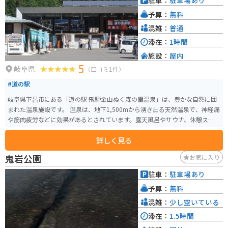
駐車：
駐車場あり
られます。また、近くの土手からの木曽川を眺めるのも良いところです。レン
予算：
無料
タルサイクルもあるので、気晴らしにはちょうど良いところです。
混雑：
普通
滞在：
1時間
施設：
屋内
5
岐阜県
（口コミ1件）
#道の駅
岐阜県下呂市にある「道の駅 飛騨金山ぬく森の里温泉」は、豊かな自然に囲
まれた温泉施設です。 温泉は、地下1,500mから湧き出る天然温泉で、神経痛
や筋肉疲労などに効果があるとされています。露天風呂やサウナ、休憩スペー
スも充実しており、ドライブの疲れを癒すのに最適です。 特産品としては、
詳しく見る
飛騨牛や地元で採れた新鮮な野菜などが販売されています。また、併設のレ
ストランでは、飛騨牛を使った料理や地元の食材を使った料理を楽しむこと
鬼岩公園
お気に入り
ができます。 バイクで訪れる場合、道の駅には広い駐車場が完備されている
ので安心です。温泉でゆっくりと疲れを癒した後は、周辺の scenic な山道を
駐車：
駐車場あり
ツーリングするのもおすすめです。
予算：
無料
混雑：
少し空いている
滞在：
1.5時間