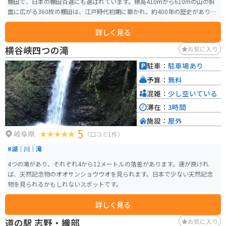
棚田で、日本の棚田百選にも選ばれています。標高410mから610mの山の斜
面に広がる360枚の棚田は、江戸時代初期に築かれ、約400年の歴史がありま
す。特に石積みの技術が特徴的で、専門の石工によって積まれたと思われる
詳しく見る
石積みが多く見られます。 見どころは、春の田植え時期に始まり、緑豊かな
夏、黄金色に染まる秋と、四季折々の美しい景観です。特に5月中旬から始ま
横谷峡四つの滝
お気に入り
る田植えの風景は、絶好の撮影スポットです。また、30分程度で楽しめる棚
田ガイドウォークもあり、先人たちの知恵が詰まった石積みや水路の技術を
駐車：
駐車場あり
学びながら、自然と触れ合うことができます。周辺には「なごみの家」など
予算：
無料
の観光施設もあり、休憩やお土産購入に便利です。
混雑：
少し空いている
滞在：
3時間
施設：
屋外
5
岐阜県
（口コミ1件）
#湖｜川｜滝
4つの滝があり、それぞれ4から12メートルの落差があります。運が良けれ
ば、天然記念物のオオサンショウウオを見られます。日本で少ない天然記念
物を見られるかもしれないスポットです。
詳しく見る
道の駅 志野・織部
お気に入り