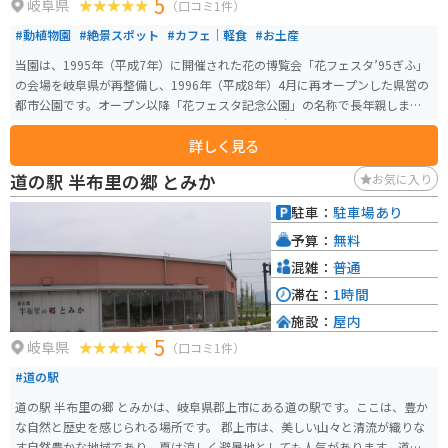
5
岐阜県
（口コミ1件）
#動植物園
#絶景スポット
#カフェ｜軽食
#お土産
当園は、1995年（平成7年）に開催された花の博覧会「花フェスタ’95ぎふ」
の会場を岐阜県が再整備し、1996年（平成8年）4月に再オープンした県営の
都市公園です。オープン以降「花フェスタ記念公園」の名称で長年親しまれ
てきましたが、2021年10月9日に公園の一番の魅力である「薔薇」を名称に
詳しく見る
取り入れた「ぎふワールド・ローズガーデン」に改称しました。約80.7ha
（バンテリンドームナゴヤ約17個分）もの広大な敷地には、原種・オールド
道の駅 半布里の郷 とみか
お気に入り
ローズから国内外の最新品種まで約6,000品種、20,000株もの多彩な品種が
植栽されたバラ園のほか、「ネモフィラ（春）」「ヒマワリ（夏）」「ケイ
駐車：
駐車場あり
トウ（秋）」など、季節ごとに大面積で花を観賞できるガーデンや、地上45
予算：
無料
mの高さから園内を一望できる「花のタワー」、岐阜県下有数の大型複合遊
具などもあり、夫婦、カップル、友人、ファミリーなど幅広い層で楽しめ
混雑：
普通
る。
滞在：
1時間
施設：
屋内
5
岐阜県
（口コミ1件）
#道の駅
道の駅 半布里の郷 とみかは、岐阜県郡上市にある道の駅です。ここは、豊か
な自然と歴史を感じられる場所です。 郡上市は、美しい山々と清流が織りな
す自然豊かな地域であり、夏は涼しく避暑地としても人気があります。道の