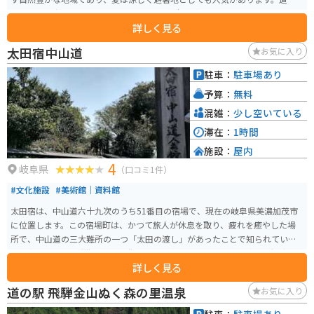
駅 半布里の郷 とみかは、そんな郡上市の魅力が詰まったスポットです。地元
詳しく見る
の新鮮な野菜や果物、特産品などを販売する農産物直売所があり、郡上の味
覚を堪能できます。また、レストランでは、地元の食材を使った料理を楽し
太田宿中山道
お気に入り
むことができます。 バイクで訪れる場合、周辺には、関ヶ原の戦いの史跡で
ある関ケ原古戦場や、郡上八幡城など、歴史的な観光スポットが点在してい
駐車：
駐車場あり
ます。道の駅 半布里の郷 とみかを拠点に、これらのスポットを巡るツーリン
予算：
無料
グもおすすめです。道の駅には、広い駐車場も完備されているので、安心し
てバイクを停めることができます。 郡上市は、湧き水が多く、水質が非常に
混雑：
少し空いている
良いことでも知られています。道の駅 半布里の郷 とみかでも、美味しい水が
滞在：
1時間
いただけます。
施設：
屋内
4
岐阜県
（口コミ1件）
#文化施設
#美術館｜資料館
太田宿は、中山道六十九次のうち51番目の宿場で、現在の岐阜県美濃加茂市
に位置します。この宿場町は、かつて旅人が休息を取り、疲れを癒やした場
所で、中山道の三大難所の一つ「太田の渡し」があったことで知られていま
す。太田宿は、飛騨街道と郡上街道の分岐点でもあり、軍事・政治・経済の
詳しく見る
中枢として栄えました。 中山道太田宿の歴史文化や江戸時代の宿場の様子を
紹介する展示室や、飲食コーナー、物産販売コーナーなどを楽しむことがで
道の駅 飛騨金山ぬく森の里温泉
お気に入り
きます。また、敷地正面の巨木は見応えがあり、自然豊かな環境の中で歴史
の深さを感じることができます。周辺の建物も保存されていて、雰囲気が感じ