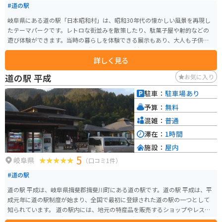
#道の駅
岐阜県にある道の駅「日本昭和村」は、昭和30年代の懐かしい風景を再現し
たテーマパークです。レトロな街並みを散策したり、駄菓子屋や射的などの
遊び体験ができます。当時の暮らしを体験できる展示もあり、大人も子供も
楽しめます。 食事処では、飛騨牛や地元産の食材を使った料理が味わえま
詳しく見る
す。お土産には、昭和レトロなグッズや地元の特産品が人気です。 バイクで
行く場合は、駐車場も広々としているので安心です。周辺には、自然豊かな
道の駅 平成
お気に入り
スポットも多いので、ツーリングの休憩場所としてもおすすめです。
駐車：
駐車場あり
予算：
無料
混雑：
普通
滞在：
1時間
施設：
屋内
5
岐阜県
（口コミ1件）
#道の駅
道の駅 平成は、岐阜県揖斐郡揖斐川町にある道の駅です。道の駅 平成は、平
成元年に道の駅制度が始まり、全国で最初に登録された道の駅の一つとして
知られています。 道の駅内には、地元の特産品を販売するショップやレスト
ランがあり、地元で採れた新鮮な野菜や果物、揖斐茶、揖斐川産の鮎などを