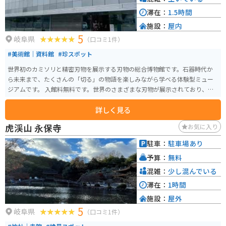
滞在：
1.5時間
施設：
屋内
5
岐阜県
（口コミ1件）
#美術館｜資料館
#珍スポット
世界初のカミソリと精密刃物を展示する刃物の総合博物館です。石器時代か
ら未来まで、たくさんの「切る」の物語を楽しみながら学べる体験型ミュー
ジアムです。 入館料無料です。世界のさまざまな刃物が展示されており、ゲ
ームに出てくるような剣もありました。子連れでも、そうでなくてもしっか
詳しく見る
り楽しめるスポットです。
虎渓山 永保寺
お気に入り
駐車：
駐車場あり
予算：
無料
混雑：
少し混んでいる
滞在：
1時間
施設：
屋外
5
岐阜県
（口コミ1件）