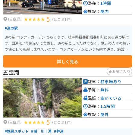
滞在：
1時間
施設：
屋内
5
岐阜県
（口コミ1件）
#道の駅
道の駅 ロック・ガーデン ひちそうは、岐阜県揖斐郡揖斐川町にある道の駅で
す。国道417号線沿いに位置し、道の駅としてだけでなく、地元の人々の憩い
の場としても親しまれています。 ロックガーデンという名前の通り、施設全
体が石造りで統一されており、おしゃれな雰囲気です。地元の新鮮な野菜や
詳しく見る
果物を販売する農産物直売所や、揖斐川町の特産品を販売する物産館、レス
トランなどがあります。 バイクで訪れる場合、道の駅には広い駐車場が完備
五宝滝
お気に入り
されているので安心して駐車できます。揖斐川町は山に囲まれた自然豊かな
場所なので、ツーリングの休憩場所としても最適です。 周辺には、揖斐川温
駐車：
駐車場あり
泉や藤橋城など、観光スポットも点在しています。道の駅で休憩がてら、地元
予算：
無料
の特産品やグルメを堪能してみてはいかがでしょうか。
混雑：
空いている
滞在：
1.5時間
施設：
屋外
5
岐阜県
（口コミ1件）
#絶景スポット
#湖｜川｜滝
#林道