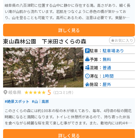
岐阜県の八百津町に位置する山中に静かに存在する滝。高さがあり、細く長
い滝が山肌から流れています。岩肌をつなぐように赤色の橋が架かってお
り、山を登ることも可能です。高所にあるため、注意は必要です。東屋からの
眺めも良く、静かに座って眺めるのもおすすめです。
詳しく見る
東山森林公園 下米田さくらの森
お気に入り
駐車：
駐車場あり
予算：
無料
混雑：
普通
滞在：
1時間
施設：
屋外
5
岐阜県
（口コミ1件）
#絶景スポット
#山｜高原
このさくらの森には約100本の桜の木が植えてあり、毎年、4月頃の桜の開花
時期になると満開になります。トイレと休憩所があるので、持ち寄った弁当
を食べながら綺麗な桜を見て楽しむ事ができます。また、敷地内には約4キロ
の散策路があるので綺麗な桜を眺めながら散歩を楽しむ事もできます。
詳しく見る