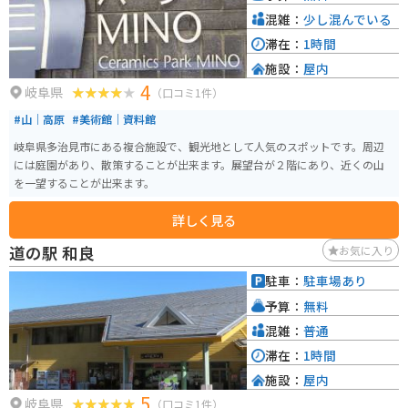
混雑：
少し混んでいる
滞在：
1時間
施設：
屋内
4
岐阜県
（口コミ1件）
#山｜高原
#美術館｜資料館
岐阜県多治見市にある複合施設で、観光地として人気のスポットです。周辺
には庭園があり、散策することが出来ます。展望台が２階にあり、近くの山
を一望することが出来ます。
詳しく見る
道の駅 和良
お気に入り
駐車：
駐車場あり
予算：
無料
混雑：
普通
滞在：
1時間
施設：
屋内
5
岐阜県
（口コミ1件）