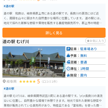
#道の駅
道の駅 和良は、岐阜県郡上市にある道の駅です。長良川の源流にほど近
く、周囲を山々に囲まれた自然豊かな場所に位置しています。 道の駅には、
地元で採れた新鮮な野菜や果物を販売する農産物直売所や、郡上市の特産品
を扱うお土産コーナーがあります。また、レストランでは、地元産の食材を
詳しく見る
使った料理を楽しむことができます。 バイクで訪れる場合、道の駅には広い
駐車場が完備されているので安心です。周辺には、長良川沿いを走る快適な
道の駅 むげ川
お気に入り
ワインディングロードが続くため、ツーリングの休憩場所としても最適で
す。 和良の特産品としては、鮎やアマゴなどの川魚、郡上味噌、寒天などが
駐車：
駐車場あり
有名です。道の駅で購入できるほか、周辺の飲食店でも味わうことができま
予算：
無料
す。 見どころとしては、車で約10分の場所にある「姥ヶ滝」がおすすめで
す。落差76mの雄大な滝は、国の名勝および天然記念物に指定されており、
混雑：
普通
一見の価値があります。
滞在：
1時間
施設：
屋内
5
岐阜県
（口コミ1件）
#道の駅
道の駅 むげ川は、岐阜県関市武芸川町にある道の駅です。\n\n長良川の清流
沿いに位置し、自然豊かな環境で休憩できます。地元で採れた新鮮な野菜や
果物が販売されている直売所があり、特産品である「富有柿」を使った商品