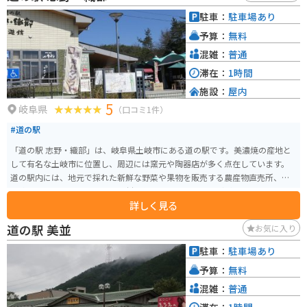
駐車：
駐車場あり
予算：
無料
混雑：
普通
滞在：
1時間
施設：
屋内
5
岐阜県
（口コミ1件）
#道の駅
「道の駅 志野・織部」は、岐阜県土岐市にある道の駅です。美濃焼の産地と
して有名な土岐市に位置し、周辺には窯元や陶器店が多く点在しています。
道の駅内には、地元で採れた新鮮な野菜や果物を販売する農産物直売所、美
濃焼の販売コーナー、地元の食材を使ったレストランなどがあります。 特
詳しく見る
に、美濃焼の販売コーナーは必見です。普段使いしやすい食器から、贈答用
にも最適な高級品まで、様々な種類の美濃焼が揃っています。 また、道の駅
道の駅 美並
お気に入り
に隣接して「織部ヒルズ」という公園があり、芝生広場や遊具、散策路など
が整備されています。 バイクで訪れる場合、道の駅には広い駐車場が完備さ
駐車：
駐車場あり
れているので安心です。周辺には、自然豊かな山道も多く、ツーリングにも
予算：
無料
最適なエリアです。 土岐市周辺には、他にも「美濃焼伝統産業会館」や「陶
史の森」など、陶芸に関連する施設があります。道の駅 志野・織部を拠点
混雑：
普通
に、土岐市の魅力を満喫してみてはいかがでしょうか。