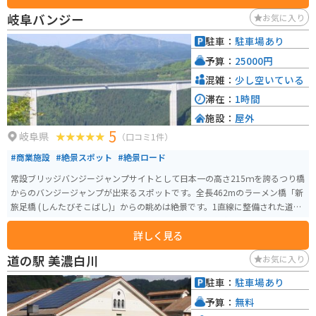
岐阜バンジー
お気に入り
駐車：
駐車場あり
予算：
25000円
混雑：
少し空いている
滞在：
1時間
施設：
屋外
5
岐阜県
（口コミ1件）
#商業施設
#絶景スポット
#絶景ロード
常設ブリッジバンジージャンプサイトとして日本一の高さ215ｍを誇るつり橋
からのバンジージャンプが出来るスポットです。全長462mのラーメン橋「新
旅足橋 (しんたびそこばし)」からの眺めは絶景です。1直線に整備された道路
もとても走りやすいです。バンジーをしなくても景色を楽しめるので、安心
詳しく見る
んしてください。勇気のある人はぜひ飛んでみてください。
道の駅 美濃白川
お気に入り
駐車：
駐車場あり
予算：
無料