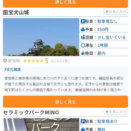
詳しく見る
川が流れ、厳頭洞、八曽滝などが見られる渓流と、天狗岩と呼ばれる奇岩な
ど変化に富んだ自然景観を満喫できます。
国宝犬山城
お気に入り
駐車：
駐車場なし
予算：
550円
混雑：
少し空いている
滞在：
1時間
施設：
屋内
5
愛知県
（口コミ2件）
#文化施設
愛知県と岐阜県の県境にあり川のすぐ近くに建つお城です。織田信長の叔父
が建てた現存する最古の古城で天守にも登れます。天守からの景色は絶景で
城下町はたくさんの商店で賑わっています。 築城当時の木材が多く残されて
います。北方に木曽川が流れており、南方から天守が見えづらい構造になっ
詳しく見る
ていますが、城門をくぐり、天守が見えた瞬間感動が得られます。 晴は桜、
夏は新緑、秋は紅葉、冬は雪景色（たまに）が彩鮮やかに見せてくれます。
セラミックパークMINO
お気に入り
駐車：
駐車場あり
予算：
無料