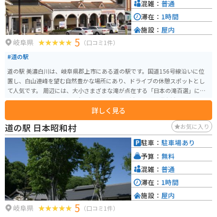
混雑：
普通
滞在：
1時間
施設：
屋内
5
岐阜県
（口コミ1件）
#道の駅
道の駅 美濃白川は、岐阜県郡上市にある道の駅です。国道156号線沿いに位
置し、白山連峰を望む自然豊かな場所にあり、ドライブの休憩スポットとし
て人気です。 周辺には、大小さまざまな滝が点在する「日本の滝百選」にも
選ばれた「根尾白滝」や、全長約1kmにも及ぶ鍾乳洞「飛騨大鍾乳洞」な
詳しく見る
ど、観光スポットも充実しています。 特産品は、地元産の新鮮な野菜や果
物、山菜などが販売されています。また、郡上市は「郡上鮎」が有名で、鮎
道の駅 日本昭和村
お気に入り
料理を提供する飲食店もあります。バイクで訪れる際は、道の駅に併設され
ている駐車場が利用できます。 ツーリングの休憩場所として立ち寄るのも良
駐車：
駐車場あり
いですし、周辺の観光スポットを巡る拠点としても便利です。
予算：
無料
混雑：
普通
滞在：
1時間
施設：
屋内
5
岐阜県
（口コミ1件）