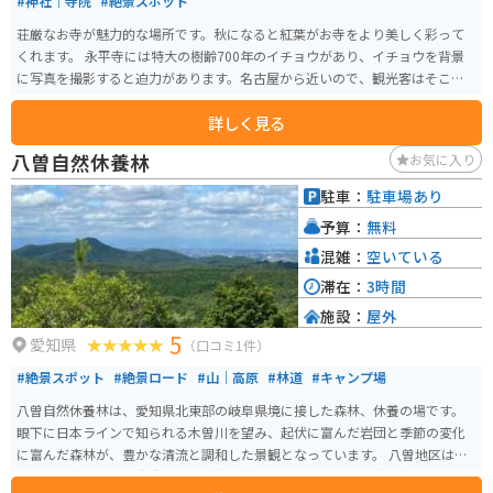
#神社｜寺院
#絶景スポット
荘厳なお寺が魅力的な場所です。秋になると紅葉がお寺をより美しく彩って
くれます。 永平寺には特大の樹齢700年のイチョウがあり、イチョウを背景
に写真を撮影すると迫力があります。名古屋から近いので、観光客はそこそ
こいます。
詳しく見る
八曽自然休養林
お気に入り
駐車：
駐車場あり
予算：
無料
混雑：
空いている
滞在：
3時間
施設：
屋外
5
愛知県
（口コミ1件）
#絶景スポット
#絶景ロード
#山｜高原
#林道
#キャンプ場
八曽自然休養林は、愛知県北東部の岐阜県境に接した森林、休養の場です。
眼下に日本ラインで知られる木曽川を望み、起伏に富んだ岩団と季節の変化
に富んだ森林が、豊かな清流と調和した景観となっています。 八曽地区は、
黒平山を中心とした広大な緑の丘陵地帯を形成しています。森の中には五条