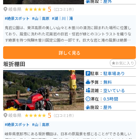
施設：
屋外
5
岐阜県
（口コミ1件）
#絶景スポット
#山｜高原
#湖｜川｜滝
鬼岩公園は、東洋高原の美しい山々と木曽川の清流に囲まれた場所に位置し
ており、風雪に洗われた花崗岩の巨岩・怪岩が緑とのコントラストを織りな
す絶景を持つ飛騨木曽川国定公園の一部です。巨大な岩と滝の風景は絶景で
す。イベント時は岩屋くぐりという岩の下を探検できる道を歩けます。 四季
詳しく見る
折々の自然美が楽しめ、特に春の桜や秋の紅葉は見どころ。鬼岩という名前
は約800年前に鬼人「関の太郎」が住んでおり、その悪行から後白河法皇の命
坂折棚田
お気に入り
を受けた纐纈源吾によって討伐された伝説に由来し、今も古句「恐ろしや次
月の里の鬼すすき」が伝わっています。 公園内には温泉情緒ある旅館や飲食
駐車：
駐車場あり
店、お土産店があり、温泉は黄甫元勲大禅師が傷ついた白鷲の湯浴みを目撃
予算：
無料
し発見されたとの伝説がある。また、アニメ「鬼滅の刃」ブームで主人公・
炭治郎が一刀両断にした岩に似た岩があるとして、多くの注目を集めている
混雑：
空いている
スポットとなっています。
滞在：
0.5時間
施設：
屋外
5
岐阜県
（口コミ1件）
#絶景スポット
#山｜高原
岐阜県恵那市にある坂折棚田は、日本の原風景を感じることができる美しい