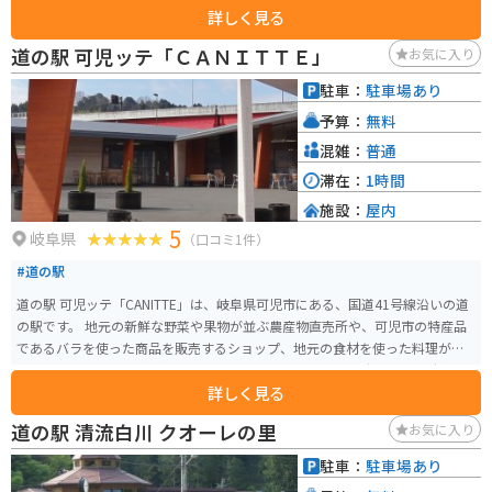
詳しく見る
使った料理を楽しむことができます。また、併設されている「星のふる里 ふ
るさと館」では、揖斐川の自然や歴史、文化などを紹介する展示を見ること
道の駅 可児ッテ「ＣＡＮＩＴＴＥ」
お気に入り
ができます。 バイクで訪れる場合、道の駅には広い駐車場が完備されている
ため安心して駐車できます。揖斐川町は自然豊かな場所で、道の駅 平成周辺
駐車：
駐車場あり
には、揖斐川沿いを走る国道417号線など、ツーリングに最適なルートがいく
予算：
無料
つかあります。道の駅から少し足を伸ばせば、横蔵渓谷や夜叉ヶ池などの景
勝地にもアクセスできます。道の駅 平成は、岐阜県西部を観光する際の拠点
混雑：
普通
として、ぜひ立ち寄りたい場所です。
滞在：
1時間
施設：
屋内
5
岐阜県
（口コミ1件）
#道の駅
道の駅 可児ッテ「CANITTE」は、岐阜県可児市にある、国道41号線沿いの道
の駅です。 地元の新鮮な野菜や果物が並ぶ農産物直売所や、可児市の特産品
であるバラを使った商品を販売するショップ、地元の食材を使った料理が楽
しめるレストランなどがあります。 バイクで行く場合は、広々とした駐車場
詳しく見る
があるので安心です。ツーリングの休憩場所としても最適です。 可児市は、
バラの栽培が盛んなことで知られており、「花フェスタ記念公園」などのバ
道の駅 清流白川 クオーレの里
お気に入り
ラ園があります。また、美濃焼の産地としても有名で、道の駅でも美濃焼の
販売コーナーがあります。 可児ッテ「CANITTE」は、地元の魅力が詰まった
駐車：
駐車場あり
道の駅なので、観光の拠点としてもおすすめです。