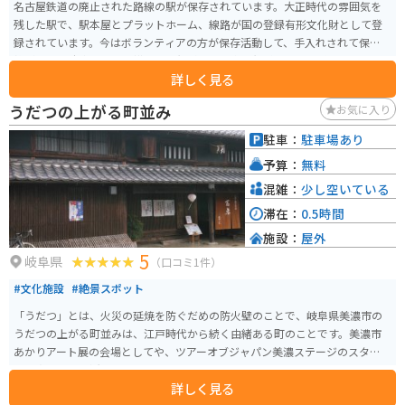
名古屋鉄道の廃止された路線の駅が保存されています。大正時代の雰囲気を
残した駅で、駅本屋とプラットホーム、線路が国の登録有形文化財として登
録されています。今はボランティアの方が保存活動して、手入れされて保存状
態が良い。駐車場はすぐ横にあり無料、駅構内も無料。歴史を感じたい人に
詳しく見る
おすすめスポットです。
うだつの上がる町並み
お気に入り
駐車：
駐車場あり
予算：
無料
混雑：
少し空いている
滞在：
0.5時間
施設：
屋外
5
岐阜県
（口コミ1件）
#文化施設
#絶景スポット
「うだつ」とは、火災の延焼を防ぐだめの防火壁のことで、岐阜県美濃市の
うだつの上がる町並みは、江戸時代から続く由緒ある町のことです。美濃市
あかりアート展の会場としてや、ツアーオブジャパン美濃ステージのスター
ト地点としても活用されています。
詳しく見る