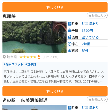
も人気です。また、併設のレストランでは、地元産の食材を使った料理を楽
詳しく見る
しむことができます。\n\nバイクで訪れる際は、長良川沿いの道を走るのが
おすすめです。道の駅周辺には、温泉施設やキャンプ場などもあり、ツーリ
恵那峡
お気に入り
ングの拠点としても最適です。
駐車：
駐車場あり
予算：
1500円
混雑：
空いている
滞在：
2時間
施設：
屋外
5
岐阜県
（口コミ1件）
#絶景スポット
#食事処
恵那峡は、大正9年（1920年）に地理学者の志賀重昴によって命名され、大
井ダムによってせき止められた木曽川が形成した人造湖であり、四季折々の
美しい風景と奇岩・怪石が立ち並ぶ景観が特徴です。春には200本の桜とツツ
ジが美しく咲き、夏は緑に映える恵那峡大橋、秋は湖面に映るモミジやカエ
詳しく見る
デの紅葉、冬は飛来するオシドリやムクドリなどを観察するバードウォッチ
ングが楽しめます。 湖畔には遊歩道が整備されており、2020年3月には広場
道の駅 土岐美濃焼街道
お気に入り
や遊歩道がリニューアルされました。お土産物屋街の乗船場からは遊覧船が
発着し、湖畔の奇岩や絶壁を観覧できます。さらに、湖に突き出した半島に
駐車：
駐車場あり