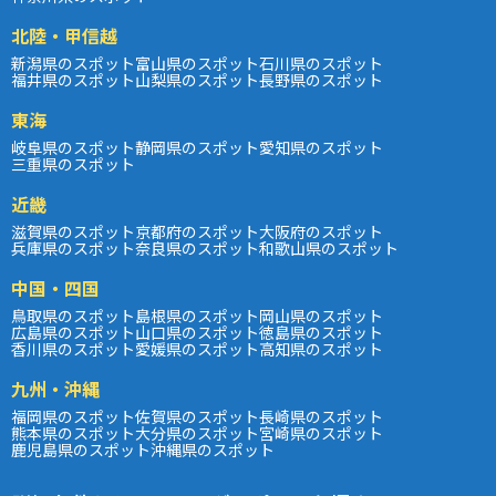
北陸・甲信越
新潟県のスポット
富山県のスポット
石川県のスポット
福井県のスポット
山梨県のスポット
長野県のスポット
東海
岐阜県のスポット
静岡県のスポット
愛知県のスポット
三重県のスポット
近畿
滋賀県のスポット
京都府のスポット
大阪府のスポット
兵庫県のスポット
奈良県のスポット
和歌山県のスポット
中国・四国
鳥取県のスポット
島根県のスポット
岡山県のスポット
広島県のスポット
山口県のスポット
徳島県のスポット
香川県のスポット
愛媛県のスポット
高知県のスポット
九州・沖縄
福岡県のスポット
佐賀県のスポット
長崎県のスポット
熊本県のスポット
大分県のスポット
宮崎県のスポット
鹿児島県のスポット
沖縄県のスポット