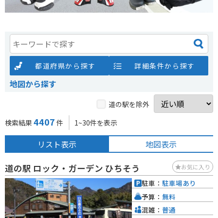
都道府県から探す
詳細条件から探す
地図から探す
道の駅を除外
4407
検索結果
件
1~30件を表示
リスト表示
地図表示
道の駅 ロック・ガーデン ひちそう
お気に入り
駐車：
駐車場あり
予算：
無料
混雑：
普通