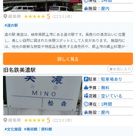
滞在：
1時間
施設：
屋内
5
岐阜県
（口コミ1件）
#道の駅
道の駅 美並は、岐阜県郡上市にある道の駅です。長良川の清流沿いに位置
し、美しい自然に囲まれた休憩スポットとして人気があります。 施設内に
は、地元の新鮮な野菜や特産品を販売する直売所や、郡上市の郷土料理が味
わえるレストランがあります。特に、郡上味噌を使った料理や、鮎などの川
詳しく見る
魚料理がおすすめです。 バイクで訪れる場合、道の駅 美並は、ツーリングの
休憩場所として最適です。駐車場も広く、バイクスタンドも設置されていま
旧名鉄美濃駅
お気に入り
す。また、周辺には、東海北陸自動車道 美並インターチェンジがあり、アク
セスも良好です。 道の駅 美並から少し足を延ばせば、郡上八幡城や、郡上お
駐車：
駐車場あり
どりで有名な郡上八幡の古い町並みなど、観光スポットも点在しています。
予算：
無料
郡上八幡は、城下町の面影を残す街並みが美しく、散策するだけでも楽しめ
ます。また、湧き水で有名な街としても知られており、街のあちこちに湧き
混雑：
空いている
水スポットがあります。
滞在：
1時間
施設：
屋内
5
岐阜県
（口コミ1件）
#文化施設
#美術館｜資料館