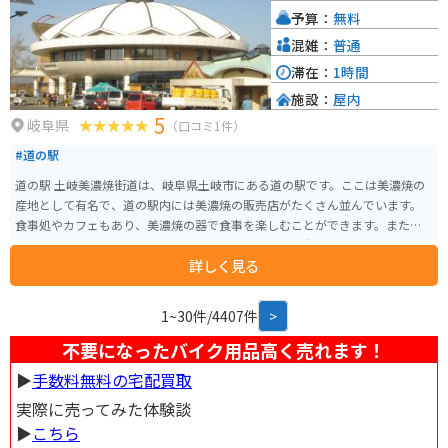
ある弁天島弁天様のお賽銭箱が特徴的です。 恵那峡大橋という大きな橋もあ
予算：
無料
ります。冬は空いていますが、夏は混み合うことが多いです。ツーリングの途
中の休憩時点や終点時点でもおすすめです。
混雑：
普通
滞在：
1時間
施設：
屋内
5
岐阜県
（口コミ1件）
#道の駅
道の駅 土岐美濃焼街道は、岐阜県土岐市にある道の駅です。ここは美濃焼の
産地として有名で、道の駅内には美濃焼の販売店がたくさん並んでいます。
食事処やカフェもあり、美濃焼の器で食事を楽しむことができます。また、
周辺には美濃焼の窯元や工房が数多く点在しており、陶芸体験ができる施設
詳しく見る
もあります。 バイクで訪れる場合、道の駅には広い駐車場が完備されている
ので安心です。周辺の道路は走りやすく、ツーリングにもおすすめです。 土
岐市は美濃焼の他にも、栗や柿などの特産品があります。道の駅でも販売さ
1~30件/4407件
>
れていることが多いので、お土産にいかがでしょうか。道の駅 土岐美濃焼街
道は、美濃焼の魅力を満喫できるスポットです。
不要になったバイク用品高く売れます！
▶︎
手数料無料の宅配買取
実際に売ってみた体験談
▶︎
こちら