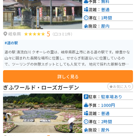
予算：
無料
混雑：
普通
滞在：
1時間
施設：
屋内
5
岐阜県
（口コミ1件）
#道の駅
道の駅 清流白川 クオーレの里は、岐阜県郡上市にある道の駅です。緑豊かな
山々に囲まれた長閑な場所に位置し、せせらぎ街道沿いに位置しているの
で、ツーリングの休憩スポットとしても人気です。 地元で採れた新鮮な野菜
や果物が販売されている直売所は、道の駅の人気スポットです。郡上市は
詳しく見る
「郡上鮎」が有名で、夏季には鮎の塩焼きを味わうこともできます。また、
併設されているレストランでは、郡上市の郷土料理である「鶏ちゃん」や、
ぎふワールド・ローズガーデン
お気に入り
地元産の食材をふんだんに使った料理を楽しむことができます。 道の駅の周
辺には、白川町の自然を満喫できるスポットが点在しています。バイクで訪
駐車：
駐車場あり
れるなら、「せせらぎ街道」をさらに進んで、美しい渓谷美を眺めながらの
予算：
1000円
ツーリングがおすすめです。紅葉シーズンは特におすすめです。道の駅から車
で約10分の場所には、天然温泉「美人の湯 しらかわ」があり、ツーリングで
混雑：
普通
疲れた体を癒やすことができます。道の駅には、情報コーナーや観光案内板
滞在：
2時間
も設置されているので、白川町の観光情報収集にも役立ちます。
施設：
屋外