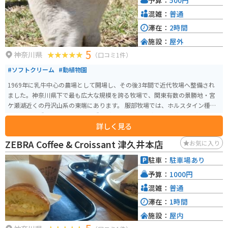
混雑：
普通
滞在：
2時間
施設：
屋外
5
神奈川県
（口コミ1件）
#ソフトクリーム
#動植物園
1969年に乳牛中心の農場として開場し、その後3年間で近代牧場へ整備され
ました。神奈川県下で最も広大な規模を誇る牧場で、関東有数の景勝地・宮
ケ瀬湖近くの丹沢山系の東端にあります。 服部牧場では、ホルスタイン種、
ジャージー種、ブラウンスイス種など50頭以上の乳牛、馬、羊、ヤギ、うさ
詳しく見る
ぎ、ミニブタなど10種類以上の動物が飼育されています。10ヘクタールもの
広大な敷地に広がり、赤い屋根のキング式畜舎と緑のトラクターがヨーロッ
ZEBRA Coffee & Croissant 津久井本店
お気に入り
パや北海道の風景を彷彿とさせます。 牧歌的な風景の中で、様々な牧場体験
ができます。乳しぼりや乗馬、バター作りが体験でき、また牧場で生産された
駐車：
駐車場あり
新鮮な牛乳を使ったジェラートが味わえる「アイスクリーム工房 CASALINGA
予算：
1000円
（カサリンガ）」や本場ドイツ風の手作りソーセージを販売する「Metzgeri
（メッツゲライ）」も併設されています。 特に羊などは放し飼いされてお
混雑：
普通
り、餌を100円で買ってあげることができます。また、シープドックがいて、
滞在：
1時間
羊たちを追い回す風景も見られて珍しいです。
施設：
屋内