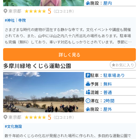
施設：
屋内
5
東京都
（口コミ1件）
#神社｜寺院
さまざまな時代の建物が混在する静かな寺です。文化イベントや講座も開催
されており、また、山中には山之内八十八所巡礼の場所もあります。駐車場
も完備（無料）しており、車いす対応もしっかりとされています。 季節によ
って楽しめることが異なりますが、一年中楽しめます。この寺は日野七福神
詳しく見る
の一つである弁財天が鎮座しています。また、池の蓮の花も必見です。
多摩川緑地 くじら運動公園
お気に入り
駐車：
駐車場あり
予算：
無料
混雑：
普通
滞在：
2時間
施設：
屋外
5
東京都
（口コミ1件）
#文化施設
数千年前のくじらの化石が発掘された場所に作られた、多目的な運動公園で