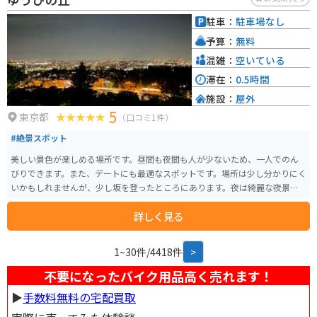
くの観光客に訪れられています。
駐車：
駐車場なし
予算：
無料
混雑：
空いている
滞在：
0.5時間
施設：
屋外
5
東京都
（口コミ1件）
#絶景スポット
美しい景色が楽しめる場所です。昼間も夜間も人が少ないため、一人でのん
びりできます。また、デートにも最適なスポットです。場所は少し分かりにく
いかもしれませんが、少し坂を登ったところにあります。夜は綺麗な夜景が
見られます。
詳しく見る
1~30件/4418件
>
不要になったバイク用品高く売れます！
▶︎
手数料無料の宅配買取