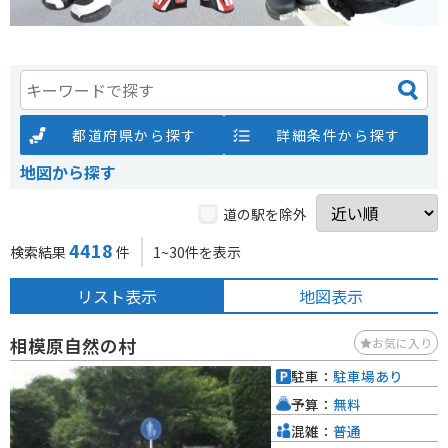
都道府県から探す
詳細条件から探す
地図から探す
道の駅を除外
4418
検索結果
件
1~30件を表示
リスト表示
地図表示
相模原自然の村
お気に入り
駐車：
駐車場あり
予算：
無料
混雑：
普通