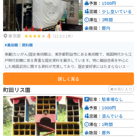
予算：
1500円
混雑：
少し空いている
滞在：
2時間
施設：
屋内
4
東京都
（口コミ1件）
#美術館｜資料館
泰巖(たいがん)歴史美術館は、東京都町田市にある美術館で、戦国時代から江
戸時代初期に至る貴重な歴史資料を展示しています。特に織田信長を中心と
した戦国武将に関する資料が充実しており、歴史愛好家にはたまらないスポ
ットです。館内では、古文書や書画、武具、茶道具などの展示が行われてお
詳しく見る
り、織田信長の生涯や戦国時代の合戦の様子を学ぶことができます。特に、
ほぼ実寸大で復元された安土城天主の展示は圧巻です。 また、美術館の建物
町田リス園
お気に入り
自体も見どころの一つで、甲冑を模した外観が特徴的です。開館時間は午前1
0時から午後5時までで、入館は午後4時30分までです。入館料は1500円と少
駐車：
駐車場なし
し高めですが、その価値を十分に感じられる内容となっています。
予算：
1000円
混雑：
混んでいる
滞在：
1時間
施設：
屋外