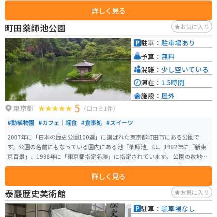
されています。「デゴイチ祭」と呼ばれるイベントも定期的に開催されてお
詳しく見る
り、蒸気機関車にまつわるさまざまなアクティビティが楽しめます。
町田薬師池公園
お気に入り
駐車：
駐車場あり
予算：
無料
混雑：
少し空いている
滞在：
1.5時間
施設：
屋外
5
東京都
（口コミ1件）
#動植物園
#カフェ｜軽食
#食事処
#スイーツ
2007年に「日本の歴史公園100選」に選ばれた東京都町田市にある公園で
す。公園の名前にもなっている園内にある池「薬師池」は、1982年に「新東
京百景」、1998年に「東京都指定名勝」に指定されています。 公園の敷地は
とても広く、園内には大きなハス田や芝生広場、薬師池、タイコ橋、藤棚、2
詳しく見る
50本の梅の木が植えられている梅林、大滝、甘酒や抹茶が飲めるやくし茶
屋、また国や都が指定している文化財になっている建物などがあり、とても
泰巖歴史美術館
お気に入り
見どころ満載です。 冬から春にかけての梅、春の桜、藤や花菖蒲、秋には真
っ赤な紅葉と季節によって変化する公園の景観を楽しむのもおすすめです。
駐車：
駐車場なし