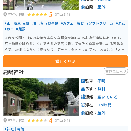
施設：
屋外
5
神奈川県
（口コミ1件）
#山｜高原
#湖｜川｜滝
#食事処
#カフェ｜軽食
#ソフトクリーム
#ダム
#お肉
#麺類
大きな公園と川魚の塩焼き等様々な軽食を楽しめるお店が複数個あります。
宮ヶ瀬湖を眺めることもできるので落ち着いて景色と食事を楽しめる素敵な
所で、友達とふらっと寄ったり、デートにもおすすめです。 お盆とクリスマ
スの時期に屋台が出て花火も上がるお祭りがあり、夏と冬は賑わっているの
詳しく見る
でその時期に行くのもオススメです。(お祭り時期等、駐車料金がかかる日が
あります)自然豊かで季節によって様々な表情を見せてくれる水の郷に是非一
鹿嶋神社
お気に入り
度足を運んでみてください。
駐車：
不明
予算：
無料
混雑：
空いている
滞在：
0.5時間
施設：
屋外
4
神奈川県
（口コミ1件）
#神社｜寺院