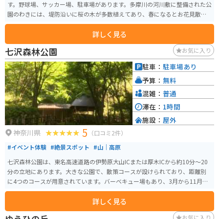
す。野球場、サッカー場、駐車場があります。多摩川の河川敷に整備された公
園のわきには、堤防沿いに桜の木が多数植えてあり、春になるとお花見散策
の人々でにぎわいます。
詳しく見る
七沢森林公園
お気に入り
駐車：
駐車場あり
予算：
無料
混雑：
普通
滞在：
1時間
施設：
屋外
5
神奈川県
（口コミ2件）
#イベント体験
#絶景スポット
#山｜高原
七沢森林公園は、東名高速道路の伊勢原大山ICまたは厚木ICから約10分～20
分の立地にあります。大きな公園で、散策コースが設けられており、距離別
に4つのコースが用意されています。バーベキュー場もあり、3月から11月ま
で利用可能で、事前予約が必要です。 また、森のアトリエという施設では日
詳しく見る
曜日や祝日に陶芸体験もできます。周辺には七沢温泉もあり、日帰り入浴も
楽しむことができます。七沢は、パワースポットとしても知られており、多
ゆうひの丘
お気に入り