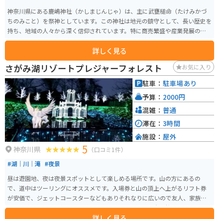
神奈川県にある鹿嶋神社（かしまじんじゃ）は、主に武甕槌命（たけみかづ
ちのみこと）を祭神としています。この神社は地元の鎮守として、長い歴史を
持ち、地域の人々から深く信仰されています。特に商売繁盛や産業発展の神
様とされ、多くの企業家や個人が参拝に訪れます。神社の境内は静かで落ち
詳しく見る
着いた雰囲気です。伝承では1333年、新田義貞公が鎌倉討幕のおり、ここで
祈願するように言われ、創建されたと伝えられています。また、年間を通じ
さがみ湖リゾートプレジャーフォレスト
お気に入り
て様々な祭事が執り行われ、地域文化の一翼を担っています。
駐車：
駐車場あり
予算：
2000円
混雑：
普通
滞在：
3時間
施設：
屋外
5
神奈川県
（口コミ1件）
#湖｜川｜滝
#夜景
昼は遊園地、夜は夜景スポットとして楽しめる場所です。山の方にあるの
で、道中はツーリングにオススメです。入場券と山の頂上へ上がるリフト券
が安価で、ジェットコースターなどもありそれなりに広いので友人、家族、
恋人と楽しめます。冬のクリスマスシーズンだけでなく春は桜のライトアッ
詳しく見る
プもされます。