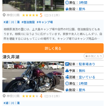
滞在：
3時間
施設：
屋外
5
神奈川県
（口コミ1件）
#湖｜川｜滝
#宿泊施設
#キャンプ場
相模原清流の里には、上大島キャンプ場や自然の村公園、宿泊施設などもあ
ります。相模川に沿うように広がっています。家族や友人と頼んしんダリ、自
然を堪能するにはもってこいの場所です。キャンプ場ではキャンプ用品の貸
し出しをしていますので、手ぶらでも楽しむ事ができます。ちょっとした雨
詳しく見る
なら濡れる事なくキャンプできるのでオススメです。
津久井湖
お気に入り
駐車：
駐車場あり
予算：
無料
混雑：
空いている
滞在：
1時間
施設：
屋外
4
神奈川県
（口コミ1件）
#湖｜川｜滝