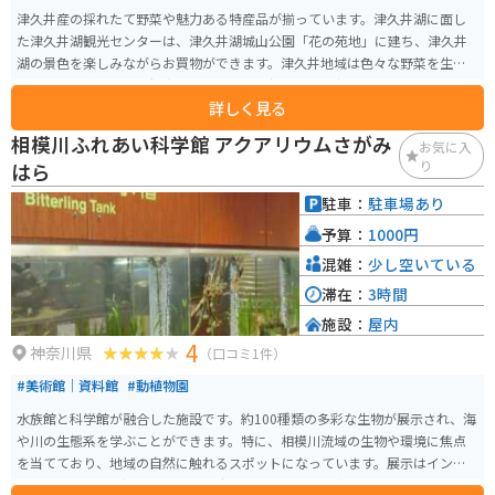
津久井産の採れたて野菜や魅力ある特産品が揃っています。津久井湖に面し
た津久井湖観光センターは、津久井湖城山公園「花の苑地」に建ち、津久井
湖の景色を楽しみながらお買物ができます。津久井地域は色々な野菜を生産
している農家がおり、観光センターでは、採れたての新鮮野菜を販売してお
詳しく見る
ります。また、お菓子や日本酒など多くの特産品もあり、ゆっくりと買い物
を楽しむ事が出来ます。
相模川ふれあい科学館 アクアリウムさがみ
お気に入
り
はら
駐車：
駐車場あり
予算：
1000円
混雑：
少し空いている
滞在：
3時間
施設：
屋内
4
神奈川県
（口コミ1件）
#美術館｜資料館
#動植物園
水族館と科学館が融合した施設です。約100種類の多彩な生物が展示され、海
や川の生態系を学ぶことができます。特に、相模川流域の生物や環境に焦点
を当てており、地域の自然に触れるスポットになっています。展示はインタ
ラクティブで興味深く、子供から大人まで楽しめる内容です。また、ワーク