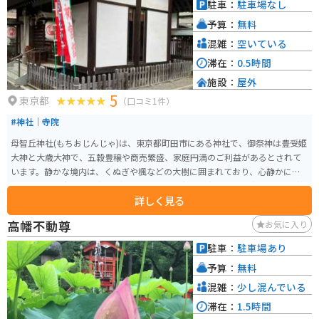
駐車：
駐車場なし
は、滝山城跡や、高尾山など、観光スポットも点在しているので、観光拠点
予算：
無料
としても活用できます。 八王子滝山を訪れた際には、ぜひ地元産の野菜や、
特産品のお土産を購入してみてください。
混雑：
空いている
滞在：
0.5時間
施設：
屋外
5
東京都
（口コミ1件）
#神社｜寺院
母智丘神社(もちおじんじゃ)は、東京都町田市にある神社で、御祭神は豊受姫
大神と大歳大神で、五穀豊穣や商売繁盛、家庭円満のご利益があるとされて
います。静かな境内は、くぬぎや楓などの大樹に囲まれており、心静かに参
拝できます。大正8年（1919）黒木昇夫妻が宮崎県都城市に鎮座する母智丘神
詳しく見る
社の御神徳を感得し、御分霊を自宅に勧請して祀ったことに始まると伝えら
れています。 神社の見どころの一つは、七福神の一柱である弁財天を祀って
高幡不動尊
お気に入り
いる点です。弁財天は芸術や財運の神として知られており、芸術家や商売人
にとって特に重要な存在です。また、原町田七福神巡りの一部としても訪れ
駐車：
駐車場あり
る価値があります。
予算：
無料
混雑：
少し混んでいる
滞在：
1.5時間