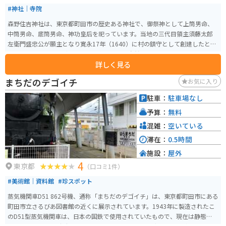
#神社｜寺院
森野住吉神社は、東京都町田市の歴史ある神社で、御祭神として上筒男命、
中筒男命、底筒男命、神功皇后を祀っています。当地の三代目領主須藤太郎
左衛門盛忠公が願主となり寛永17年（1640）に村の鎮守として創建したと伝
えられています。見どころは、境内の美しい自然環境とともに、歴史的な建
詳しく見る
造物です。特に春には桜が咲き誇り、花見の名所としても知られています。ま
た、神社はパワースポットとしても人気があり、癒しとエネルギーを感じら
まちだのデゴイチ
お気に入り
れます。地元のイベントや祭りも開催されており、特に初詣や例大祭には多
くの参拝者が訪れます。
駐車：
駐車場なし
予算：
無料
混雑：
空いている
滞在：
0.5時間
施設：
屋外
4
東京都
（口コミ1件）
#美術館｜資料館
#珍スポット
蒸気機関車D51 862号機、通称「まちだのデゴイチ」は、東京都町田市にある
町田市立さるびあ図書館の近くに展示されています。1943年に製造されたこ
のD51型蒸気機関車は、日本の国鉄で使用されていたもので、現在は静態保存