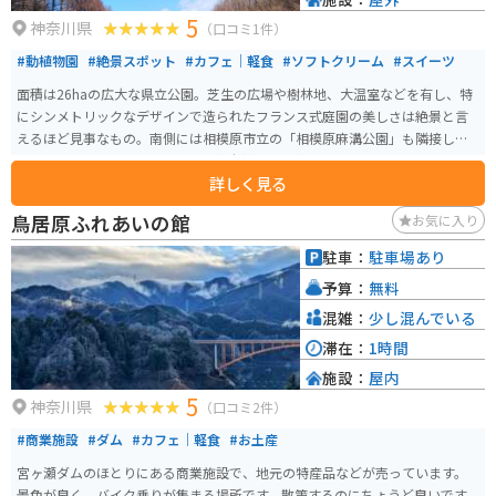
5
神奈川県
（口コミ1件）
#動植物園
#絶景スポット
#カフェ｜軽食
#ソフトクリーム
#スイーツ
面積は26haの広大な県立公園。芝生の広場や樹林地、大温室などを有し、特
にシンメトリックなデザインで造られたフランス式庭園の美しさは絶景と言
えるほど見事なもの。南側には相模原市立の「相模原麻溝公園」も隣接して
いて、レジャースポットとしても魅力抜群！県内外から多くの来園者を迎え
詳しく見る
ています。
鳥居原ふれあいの館
お気に入り
駐車：
駐車場あり
予算：
無料
混雑：
少し混んでいる
滞在：
1時間
施設：
屋内
5
神奈川県
（口コミ2件）
#商業施設
#ダム
#カフェ｜軽食
#お土産
宮ヶ瀬ダムのほとりにある商業施設で、地元の特産品などが売っています。
景色が良く、バイク乗りが集まる場所です。散策するのにちょうど良いです。