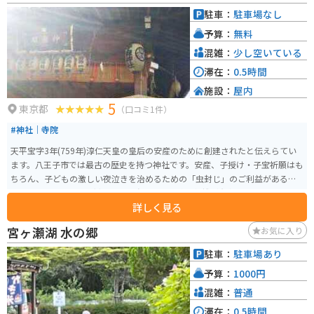
駐車：
駐車場なし
予算：
無料
混雑：
少し空いている
滞在：
0.5時間
施設：
屋内
5
東京都
（口コミ1件）
#神社｜寺院
天平宝字3年(759年)淳仁天皇の皇后の安産のために創建されたと伝えらてい
ます。八王子市では最古の歴史を持つ神社です。安産、子授け・子宝祈願はも
ちろん、子どもの激しい夜泣きを治めるための「虫封じ」のご利益があると
されています。 9月の例祭日に、赤ちゃんの泣き相撲が有名です。4月の7、
詳しく見る
8、9日は本殿横の枝垂桜のライトアップを行います。御朱印帳は子安神社と
金刀比羅神社の2種類があり俳人・山口誓子氏のそれぞれの神社にちなんだ俳
宮ヶ瀬湖 水の郷
お気に入り
句が詠まれています。
駐車：
駐車場あり
予算：
1000円
混雑：
普通
滞在：
0.5時間