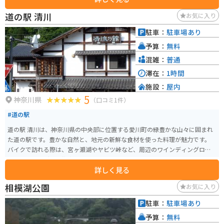
道の駅 清川
お気に入り
駐車：
駐車場あり
予算：
無料
混雑：
普通
滞在：
1時間
施設：
屋内
5
神奈川県
（口コミ1件）
#道の駅
道の駅 清川は、神奈川県の中央部に位置する愛川町の緑豊かな山々に囲まれ
た道の駅です。豊かな自然と、地元の新鮮な食材を使った料理が魅力です。
バイクで訪れる際は、宮ヶ瀬湖やヤビツ峠など、周辺のワインディングロー
ドをツーリングする拠点としても最適です。道の駅には、バイクスタンドも
詳しく見る
完備されています。 地元の特産品である、新鮮な野菜や果物、手作りジャム
などが人気です。また、レストランでは、地元産の食材をふんだんに使った
相模湖公園
お気に入り
料理を楽しむことができます。特に、地元産の猪肉を使った「猪肉丼」は、
ここでしか味わえない人気メニューです。
駐車：
駐車場あり
予算：
無料