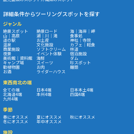
詳細条件からツーリングスポットを探す
ジャンル
絶景スポット
絶景ロード
海｜海岸｜岬
山｜高原
湖｜川｜滝
食事処
道の駅
お土産
神社｜寺院
温泉
文化施設
カフェ｜軽食
商業施設
ソフトクリーム
林道
夜景
イベント体験
宿泊施設
美術館｜資料館
海鮮
ダム
キャンプ場
スイーツ
珍スポット
動植物園
お肉
麺類
お酒
ライダーハウス
東西南北の端
全ての端
日本4端
日本本土4端
北海道4端
本州4端
四国4端
九州4端
季節
春にオススメ
夏にオススメ
秋にオススメ
冬にオススメ
年中オススメ
施設