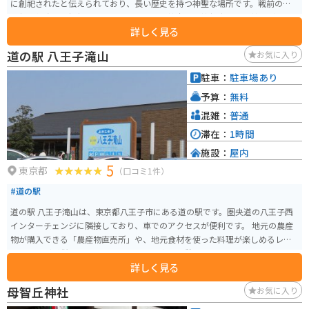
に創祀されたと伝えられており、長い歴史を持つ神聖な場所です。戦前の近
代社格制度では郷社に列しており、現在は神奈川県神社庁による献幣が行わ
詳しく見る
れています。 伝説によると、鈴鹿明神社は伊勢の鈴鹿郷の神社例祭で神輿が
海上を渡御していた際、にわかの暴風に襲われ漂流し、最終的に現在の地に
道の駅 八王子滝山
お気に入り
流れ着いたことから創祀されたとされています。この物語は、神社の起源と
その神聖さを象徴しています。 神社の周辺には、縄文時代後期の平地式住居
駐車：
駐車場あり
址や斎藤昌三の句碑など、歴史的な価値を持つスポットもあり、観光情報も
予算：
無料
充実しています。
混雑：
普通
滞在：
1時間
施設：
屋内
5
東京都
（口コミ1件）
#道の駅
道の駅 八王子滝山は、東京都八王子市にある道の駅です。圏央道の八王子西
インターチェンジに隣接しており、車でのアクセスが便利です。 地元の農産
物が購入できる「農産物直売所」や、地元食材を使った料理が楽しめるレス
トランなどが併設されており、ドライブ中の休憩に最適なスポットです。 特
詳しく見る
に、地元八王子産の新鮮な野菜は人気が高く、旬の野菜を目当てに訪れる人
も多くいます。レストランでは、八王子ラーメンや、地元産の野菜を使った
母智丘神社
お気に入り
料理などが人気です。 バイクで訪れる場合、駐車場も広く停めやすいので安
心です。ツーリングの休憩場所としてもおすすめです。道の駅のすぐ近くに