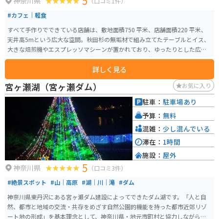
5
神奈川県
（口コミ1件）
#カフェ｜軽食
すべて手作りでできている店舗は、敷地面積750 平米、店舗面積220 平米、
天井高5mという広大な空間。秋田杉の無垢材で組み立てたテーブルとイス、
大きな焙煎機やエスプレッソマシーンが置かれており、ゆったりとした広さ
の客席が特徴のカフェです。神奈川県相模原市の津久井湖近くにあり、相模
詳しく見る
原から道志みちに向かう国道413号沿いの店舗で、「三ヶ木（みかげ）」交差
点から東に800mの位置にあります。店内にサイクルラックがあり、ロードバ
宮ヶ瀬湖（宮ヶ瀬ダム）
お気に入り
イクのまま入ることもできます。
駐車：
駐車場あり
予算：
無料
混雑：
少し混んでいる
滞在：
1時間
施設：
屋外
5
神奈川県
（口コミ3件）
#絶景スポット
#山｜高原
#湖｜川｜滝
#ダム
神奈川県東丹沢にある宮ヶ瀬ダム建設によってできたダム湖です。「人と自
然、都市と地域の交流・共存をめざす自然公園的機能を持った都市近郊リゾ
ート地の形成」を基本理念として、神奈川県・地元市町村と協力しながら周