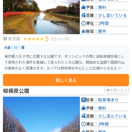
予算：
無料
混雑：
少し空いている
滞在：
1時間
施設：
屋外
5
東京都
（口コミ1件）
#湖｜川｜滝
東京都八王子市に位置する公園です。オリンピックの際に自転車競技場とし
て使用された場所を整備して造られたこの公園は、開放的な空間で周囲の山
の景色がよく見通せます。エリアは野球場を中心とした広場からなるエリア
と、遊具のある児童公園を挟んだ南浅川を挟んだエリアからなります。 野球
詳しく見る
場のあるエリアには展望広場、じゃぶじゃぶ池、桜並木、遊具などがあり、
季節を問わず楽しむことができます。児童公園にはブランコ、スベリ台、ジ
相模原公園
お気に入り
ャングルジム、砂場の遊具があります。また、八王子市営の有料プールも隣
接しています。
駐車：
駐車場あり
予算：
無料
混雑：
少し混んでいる
滞在：
2時間
施設：
屋外