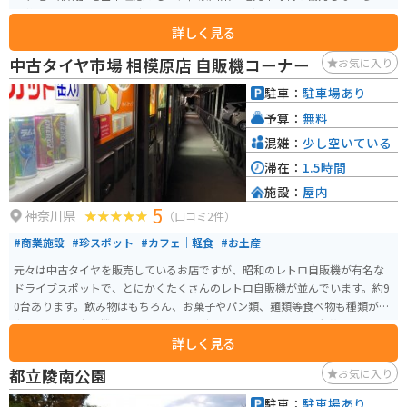
辺整備をしています。 「宮ヶ瀬湖畔エリア」「ダムサイトエリア」「鳥居原
詳しく見る
エリア」の3つの地区に分かれており、エリアごとに見どころや施設などがあ
ります。水の郷交流館、カヌー場、野外音楽堂、遊覧船、ピクニック広場な
中古タイヤ市場 相模原店 自販機コーナー
お気に入り
どがあり、一日中楽しめます。 周囲を巡る道路は景色が良く適度なワインデ
ィングのため、神奈川エリアの定番ツーリングコースで、週末になると駐車
駐車：
駐車場あり
場には沢山のライダーで賑わいます。
予算：
無料
混雑：
少し空いている
滞在：
1.5時間
施設：
屋内
5
神奈川県
（口コミ2件）
#商業施設
#珍スポット
#カフェ｜軽食
#お土産
元々は中古タイヤを販売しているお店ですが、昭和のレトロ自販機が有名な
ドライブスポットで、とにかくたくさんのレトロ自販機が並んでいます。約9
0台あります。飲み物はもちろん、お菓子やパン類、麺類等食べ物も種類が豊
富です。また自販機コーナーなので24時間365日空いており、老若男女問わず
詳しく見る
様々な年代の人達が楽しんでいます。
都立陵南公園
お気に入り
駐車：
駐車場あり