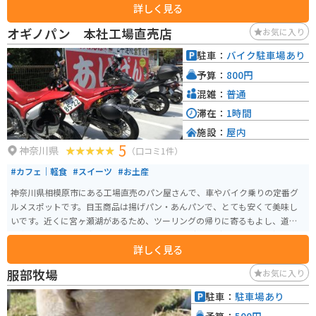
詳しく見る
ショップやイベント、お土産ショップ、イベント、特別展示も定期的に開催
されています。
オギノパン 本社工場直売店
お気に入り
駐車：
バイク駐車場あり
予算：
800円
混雑：
普通
滞在：
1時間
施設：
屋内
5
神奈川県
（口コミ1件）
#カフェ｜軽食
#スイーツ
#お土産
神奈川県相模原市にある工場直売のパン屋さんで、車やバイク乗りの定番グ
ルメスポットです。目玉商品は揚げパン・あんパンで、とても安くて美味し
いです。近くに宮ヶ瀬湖があるため、ツーリングの帰りに寄るもよし、道志
や富士山へ向かう道中の腹ごしらえにもよし。 都会の喧騒を外れてどこか懐
詳しく見る
かしい、大人から子供までありがたがられるパン屋となっている。休日は揚
げパンとあんパンは外の専用販売所での販売となります。他にも定番からユ
服部牧場
お気に入り
ニークなパンを多く販売しています。
駐車：
駐車場あり
予算：
500円