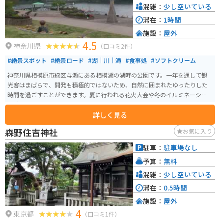
混雑：
少し空いている
滞在：
1時間
施設：
屋外
4.5
神奈川県
（口コミ2件）
#絶景スポット
#絶景ロード
#湖｜川｜滝
#食事処
#ソフトクリーム
神奈川県相模原市緑区与瀬にある相模湖の湖畔の公園です。一年を通して観
光客はまばらで、開発も積極的ではないため、自然に囲まれたゆったりした
時間を過ごすことができます。夏に行われる花火大会や冬のイルミネーショ
ン時は賑わいます。現在ではあまり面影を感じることはできないが、昭和39
詳しく見る
年の東京オリンピックではカヌー競技会場にもなりました。
森野住吉神社
お気に入り
駐車：
駐車場なし
予算：
無料
混雑：
少し空いている
滞在：
0.5時間
施設：
屋外
4
東京都
（口コミ1件）