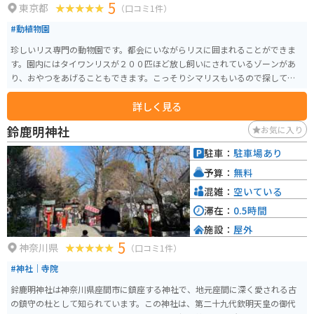
5
東京都
（口コミ1件）
#動植物園
珍しいリス専門の動物園です。都会にいながらリスに囲まれることができま
す。園内にはタイワンリスが２００匹ほど放し飼いにされているゾーンがあ
り、おやつをあげることもできます。こっそりシマリスもいるので探してみ
るのも楽しいです。リス以外にも、うさぎやモルモット等もいます。
詳しく見る
鈴鹿明神社
お気に入り
駐車：
駐車場あり
予算：
無料
混雑：
空いている
滞在：
0.5時間
施設：
屋外
5
神奈川県
（口コミ1件）
#神社｜寺院
鈴鹿明神社は神奈川県座間市に鎮座する神社で、地元座間に深く愛される古
の鎮守の杜として知られています。この神社は、第二十九代欽明天皇の御代