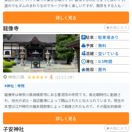
道のりもダムのまわりなのでカーブが多く楽しいですが、無茶をする人も多
く事故もちらほらあるので、走行には注意してください。
詳しく見る
龍像寺
お気に入り
駐車：
駐車場あり
予算：
無料
混雑：
空いている
滞在：
0.5時間
施設：
屋外
4
神奈川県
（口コミ1件）
#神社｜寺院
龍像寺は神奈川県相模原市にある曹洞宗の寺院です。南北朝時代に創建さ
れ、地元の武士・淵辺義博によって開山されたと伝えられています。現在の
本堂は江戸時代の旗本岡野家によって再建されたもので、その歴史的価値と
美しさから地域の人々に親しまれています。境内には旗本岡野家の墓所もあ
詳しく見る
ります。
子安神社
お気に入り