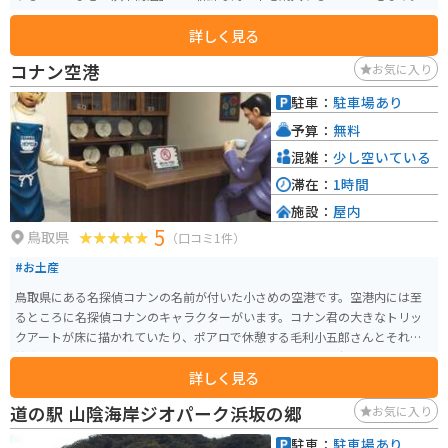
詳しく見る
コナン空港
お気に入り
駐車：
駐車場あり
予算：
無料
混雑：
少し空いている
滞在：
1時間
施設：
屋内
5
鳥取県
（口コミ1件）
#お土産
鳥取県にある名探偵コナンの名前が付いた小さめの空港です。空港内には至
るところに名探偵コナンのキャラクターがいます。コナン君の大きなトリッ
クアートが床に描かれていたり、ポアロで休憩する毛利小五郎さんとそれを
接客する安室さんの姿を見られたりするので、名探偵コナン好きにはたまら
詳しく見る
ない観光スポットです。 空港なので入場料はかからず、駐車場も無料で利用
することができます。また、空港内には休憩できるカフェや名探偵コナンの
道の駅 山陰海岸ジオパーク浜坂の郷
お気に入り
グッズなどを買えるお土産処もあります。
駐車：
駐車場あり