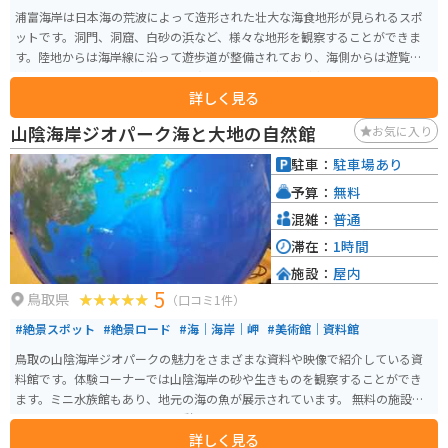
浦富海岸は日本海の荒波によって造形された壮大な海食地形が見られるスポ
ットです。洞門、洞窟、白砂の浜など、様々な地形を観察することができま
す。陸地からは海岸線に沿って遊歩道が整備されており、海側からは遊覧船
が運行しているので、水しぶきや潮風を感じながら、陸側からは見ることの
詳しく見る
できない絶景を見ることができます。
山陰海岸ジオパーク海と大地の自然館
お気に入り
駐車：
駐車場あり
予算：
無料
混雑：
普通
滞在：
1時間
施設：
屋内
5
鳥取県
（口コミ1件）
#絶景スポット
#絶景ロード
#海｜海岸｜岬
#美術館｜資料館
鳥取の山陰海岸ジオパークの魅力をさまざまな資料や映像で紹介している資
料館です。体験コーナーでは山陰海岸の砂や生きものを観察することができ
ます。ミニ水族館もあり、地元の海の魚が展示されています。 無料の施設な
ので利用しやすく、ちょっと休憩ついでに利用するのにもオススメです。山
詳しく見る
陰海岸の魅力がわかるシネマが上映され、映像が立体に見える3Dグラスで見