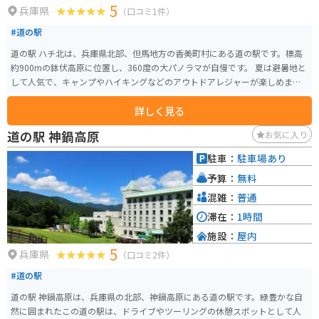
5
兵庫県
（口コミ1件）
#道の駅
道の駅 ハチ北は、兵庫県北部、但馬地方の香美町村にある道の駅です。標高
約900mの鉢伏高原に位置し、360度の大パノラマが自慢です。 夏は避暑地と
して人気で、キャンプやハイキングなどのアウトドアレジャーが楽しめま
す。冬はスキー場となり、多くのスキーヤーやスノーボーダーで賑わいます。
詳しく見る
道の駅には、レストラン、特産品販売所、観光案内所などが併設されていま
す。レストランでは、地元産の食材を使った料理が味わえます。特産品販売所
道の駅 神鍋高原
お気に入り
では、但馬牛や香住ガニなどの特産品をはじめ、地元の農産物や加工品が販
売されています。 バイクで訪れる場合、駐車場は広く、休憩場所としても最
駐車：
駐車場あり
適です。ただし、山岳地帯のため、天候によっては路面が凍結する可能性が
予算：
無料
あります。冬期は特に注意が必要です。 周辺には、日本の滝百選に選ばれた
「天滝」や、国の重要文化財に指定されている「餘部鉄橋」など、観光スポ
混雑：
普通
ットも点在しています。
滞在：
1時間
施設：
屋内
5
兵庫県
（口コミ2件）
#道の駅
道の駅 神鍋高原は、兵庫県の北部、神鍋高原にある道の駅です。緑豊かな自
然に囲まれたこの道の駅は、ドライブやツーリングの休憩スポットとして人