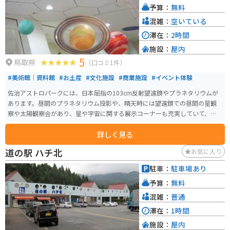
予算：
無料
しむことができます。 周辺には、日本の滝百選に選ばれた「猿尾滝」や、国
の重要文化財に指定されている「旧九鬼家住宅資料館」など、見どころもた
混雑：
空いている
くさんあります。道の駅を拠点に、但馬の魅力を満喫してみてはいかがでし
滞在：
2時間
ょうか。
施設：
屋内
5
鳥取県
（口コミ1件）
#美術館｜資料館
#お土産
#文化施設
#商業施設
#イベント体験
佐治アストロパークには、日本屈指の103cm反射望遠鏡やプラネタリウムが
あります。昼間のプラネタリウム投影や、晴天時には望遠鏡での昼間の星観
察や太陽観察会があり、星や宇宙に関する展示コーナーも充実していて、星
や宇宙に関するお土産も販売しています。 晴天の夜には星空観察会、雨天曇
詳しく見る
天時の夜にはプラネタリウム投影を実施しています。佐治アストロパークに
は太陽のみを観察するための太陽望遠鏡も備えいて、天候の良い日には不定
道の駅 ハチ北
お気に入り
期に太陽観察会もしています。
駐車：
駐車場あり
予算：
無料
混雑：
普通
滞在：
1時間
施設：
屋内