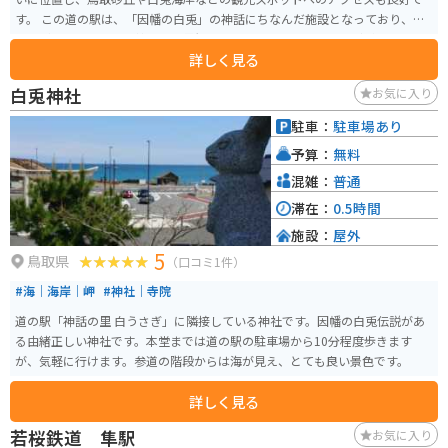
す。 この道の駅は、「因幡の白兎」の神話にちなんだ施設となっており、白
ウサギのオブジェや、神話の世界観を表現したモニュメントなどが設置され
詳しく見る
ています。地元の特産品を販売するショップやレストランもあり、鳥取の味
覚を楽しむこともできます。 バイクで訪れる場合、道の駅には広い駐車場が
白兎神社
お気に入り
完備されているため安心です。鳥取砂丘や白兎海岸など、周辺には風光明媚な
スポットが多いため、ツーリングの拠点としても最適です。 鳥取県は、二十
駐車：
駐車場あり
世紀梨や松葉がになどの名産品で知られています。道の駅のレストランや売
予算：
無料
店でも、これらの特産品を使った料理やお土産が販売されていることがあり
ますので、ぜひ味わってみてください。
混雑：
普通
滞在：
0.5時間
施設：
屋外
5
鳥取県
（口コミ1件）
#海｜海岸｜岬
#神社｜寺院
道の駅「神話の里 白うさぎ」に隣接している神社です。因幡の白兎伝説があ
る由緒正しい神社です。本堂までは道の駅の駐車場から10分程度歩きます
が、気軽に行けます。参道の階段からは海が見え、とても良い景色です。
詳しく見る
若桜鉄道 隼駅
お気に入り