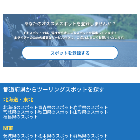
あなたのオススメスポットを登録しませんか？
モトスポットでは、皆様からオススメスポットを募集しています！
全ライダーのための最高なサービス作りに、ご協力よろしくお願いいたします。
スポットを登録する
都道府県からツーリングスポットを探す
北海道・東北
北海道のスポット
青森県のスポット
岩手県のスポット
宮城県のスポット
秋田県のスポット
山形県のスポット
福島県のスポット
関東
茨城県のスポット
栃木県のスポット
群馬県のスポット