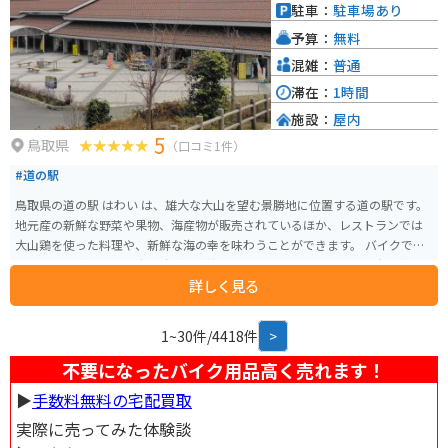
駐車：
駐車場あり
予算：
無料
混雑：
普通
滞在：
1時間
施設：
屋内
5
鳥取県
（口コミ1件）
#道の駅
鳥取県の道の駅 はわい は、雄大な大山を望む景勝地に位置する道の駅です。
地元産の新鮮な野菜や果物、海産物が販売されているほか、レストランでは
大山鶏を使った料理や、新鮮な海の幸を味わうことができます。 バイクで訪
れる場合、道の駅には広い駐車場が完備されているので安心です。大山方面
詳しく見る
へ続くワインディングロードは、景色も良くツーリングにも最適です。周辺
には、大山まきばみるくの里や、木谷ワイン工房など、観光スポットも充実
しています。鳥取県西部を訪れた際には、ぜひ道の駅 はわい に立ち寄ってみ
1~30件/4418件
>
てください。
不要になったバイク用品高く売れます！
▶︎
手数料無料の宅配買取
実際に売ってみた体験談