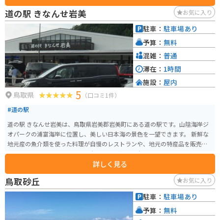
る映像は迫力満天です。
道の駅 きなんせ岩美
お気に入り
駐車：
駐車場あり
予算：
無料
混雑：
普通
滞在：
1時間
施設：
屋内
5
鳥取県
（口コミ1件）
#道の駅
道の駅 きなんせ岩美は、鳥取県岩美郡岩美町にある道の駅です。山陰海岸ジ
オパークの浦富海岸に位置し、美しい日本海の景色を一望できます。 新鮮な
地元産の魚介類を使った料理が自慢のレストランや、地元の特産品を販売す
るショップがあります。特に、岩美町産の新鮮な岩ガキや、鳥取県の名産品
詳しく見る
である二十世紀梨を使ったスイーツがおすすめです。 バイクで訪れる場合、
道の駅には広い駐車場が完備されているので安心です。また、周辺には浦富
鳥取砂丘
お気に入り
海岸や東浜海水浴場など、風光明媚なスポットがたくさんあります。ツーリン
グの休憩地点としても最適な場所です。
駐車：
駐車場あり
予算：
無料