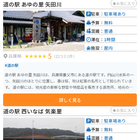
道の駅 あゆの里 矢田川
お気に入り
などの観光スポットも点在しており、鳥取観光の拠点としても便利です。道
の駅で購入できる梨ソフトクリームは、鳥取県産の二十世紀梨を使用してお
駐車：
駐車場あり
り、濃厚な甘さと爽やかな風味が楽しめます。
予算：
無料
混雑：
普通
滞在：
1時間
施設：
屋内
5
兵庫県
（口コミ1件）
#道の駅
道の駅 あゆの里 矢田川は、兵庫県養父市にある道の駅です。円山川水系の一
つ、矢田川のほとりに位置し、春は桜、秋は紅葉の名所として知られていま
す。 道の駅には、地元産の新鮮な野菜や特産品を販売する直売所、地元の食
材を使った料理を提供するレストランがあります。特におすすめは、但馬牛
詳しく見る
を使った料理や、名産の鮎を使った鮎飯です。また、道の駅に隣接して、日帰
り温泉施設「あゆの温泉」もあり、ドライブの疲れを癒すことができます。
道の駅 西いなば 気楽里
お気に入り
バイクで訪れる場合、道の駅の駐車場は広く、駐輪スペースも確保されてい
ます。ツーリングの休憩場所としても最適です。周辺には、天空の城として知
駐車：
駐車場あり
られる竹田城跡や、日本の滝百選に選ばれている天滝など、観光スポットも
予算：
無料
豊富です。 道の駅 あゆの里 矢田川は、自然豊かな環境の中で、地元の美味し
いものを味わったり、温泉でゆっくりとくつろいだりできる場所です。ドラ
混雑：
普通