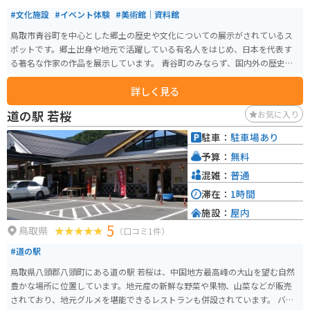
#文化施設
#イベント体験
#美術館｜資料館
鳥取市青谷町を中心とした郷土の歴史や文化についての展示がされているス
ポットです。郷土出身や地元で活躍している有名人をはじめ、日本を代表す
る著名な作家の作品を展示しています。 青谷町のみならず、国内外の歴史・
文化などを紹介する企画展などもされています。 山陰海岸ジオパーク展示コ
詳しく見る
ーナーでは、鳥取県青谷町から京丹後市までの見どころや、鳴り砂、因州和
紙の魅力なども紹介されており、歴史や文化に興味がある人にオススメで
道の駅 若桜
お気に入り
す。
駐車：
駐車場あり
予算：
無料
混雑：
普通
滞在：
1時間
施設：
屋内
5
鳥取県
（口コミ1件）
#道の駅
鳥取県八頭郡八頭町にある道の駅 若桜は、中国地方最高峰の大山を望む自然
豊かな場所に位置しています。地元産の新鮮な野菜や果物、山菜などが販売
されており、地元グルメを堪能できるレストランも併設されています。 バイ