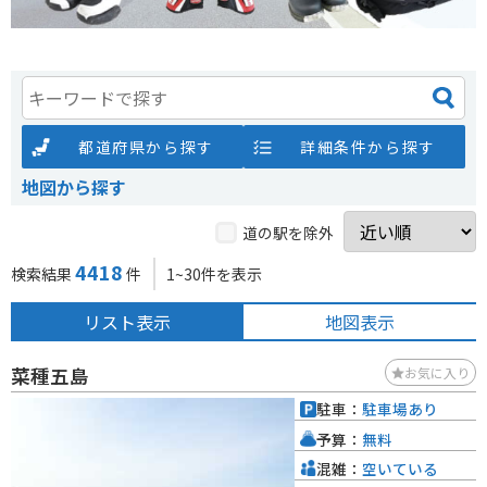
都道府県から探す
詳細条件から探す
地図から探す
道の駅を除外
4418
検索結果
件
1~30件を表示
リスト表示
地図表示
菜種五島
お気に入り
駐車：
駐車場あり
予算：
無料
混雑：
空いている