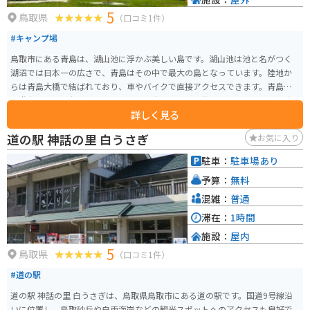
5
鳥取県
（口コミ1件）
#キャンプ場
鳥取市にある青島は、湖山池に浮かぶ美しい島です。湖山池は池と名がつく
湖沼では日本一の広さで、青島はその中で最大の島となっています。陸地か
らは青島大橋で結ばれており、車やバイクで直接アクセスできます。青島に
は遊歩道や展望台が整備されており、島を一周する散策や美しい景色の鑑賞
詳しく見る
が楽しめます。 青島は、星の見えやすさで何度も全国1位に輝いた鳥取県なら
ではの美しさを体験できる場所でもあります。また、グランピング施設「ア
道の駅 神話の里 白うさぎ
お気に入り
ースステイ青島」があり、自然を身近に感じながら快適なアウトドア体験が
可能です。 島の形状は前方後円墳やひょうたんに似ており、春には約30種
駐車：
駐車場あり
類、500本余りの桜が咲き競う桜の名所としても有名です。広々としたオープ
予算：
無料
ンスペースでは野球などのスポーツを楽しむことができ、四季折々の花を楽
しむことができる湖山池オアシスパークとしても親しまれています。
混雑：
普通
滞在：
1時間
施設：
屋内
5
鳥取県
（口コミ1件）
#道の駅
道の駅 神話の里 白うさぎは、鳥取県鳥取市にある道の駅です。国道9号線沿
いに位置し、鳥取砂丘や白兎海岸などの観光スポットへのアクセスも良好で