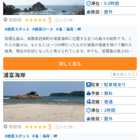
滞在：
0.5時間
施設：
屋外
5
鳥取県
（口コミ1件）
#絶景スポット
#絶景ロード
#海｜海岸｜岬
菜種五島は、鳥取県岩美町の浦富海岸に位置する五つの島々の総称です。こ
れらの島々は、もともとは一つの岬だったものが波風の侵食を受けて離れた
結果、現在の形状になったと考えられています。中でも、菜種島は高さ60メ
ートル、周囲400メートルの巨大な岩島で、春になると崖の中腹に野生の菜の
詳しく見る
花が咲き誇り、美しい景色が広がります。ハイキングや写真撮影の絶好のス
ポットであり、自然の力と美しさを感じることができます。城原展望台から
浦富海岸
お気に入り
の眺めが特におすすめです。
駐車：
駐車場あり
予算：
無料
混雑：
普通
滞在：
1時間
施設：
屋外
5
鳥取県
（口コミ2件）
#絶景スポット
#海｜海岸｜岬