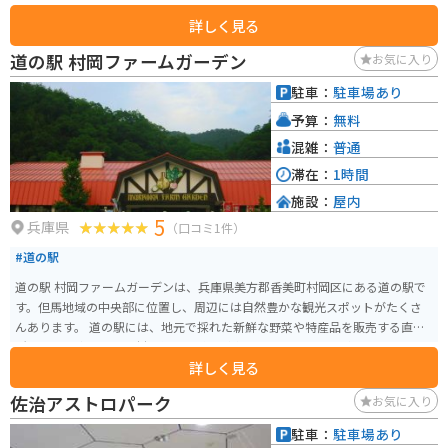
クで訪れる際は、道の駅に隣接する若桜鉄道 若桜駅周辺の散策がおすすめで
詳しく見る
す。SL風のディーゼル機関車が走るローカル線の風景は、ノスタルジックな
雰囲気で、写真撮影にも最適です。周辺には、日本の滝百選に選ばれた「雨
道の駅 村岡ファームガーデン
お気に入り
滝」や、国の重要文化財に指定されている「不動院岩屋堂」など、自然や歴
史を感じられる観光スポットも点在しています。 鳥取県の名産品である二十
駐車：
駐車場あり
世紀梨や、地元産の猪肉を使ったジビエ料理もおすすめです。道の駅 若桜
予算：
無料
は、自然と触れ合いながら、地域の魅力を満喫できるスポットです。
混雑：
普通
滞在：
1時間
施設：
屋内
5
兵庫県
（口コミ1件）
#道の駅
道の駅 村岡ファームガーデンは、兵庫県美方郡香美町村岡区にある道の駅で
す。但馬地域の中央部に位置し、周辺には自然豊かな観光スポットがたくさ
んあります。 道の駅には、地元で採れた新鮮な野菜や特産品を販売する直売
所や、但馬牛や地元食材を使った料理が楽しめるレストランがあります。ま
詳しく見る
た、パン工房やジェラートショップもあり、休憩にも最適です。 バイクで訪
れる場合、道の駅には広い駐車場が完備されているので安心です。ツーリン
佐治アストロパーク
お気に入り
グの休憩場所としてはもちろん、周辺の観光拠点としても便利です。 村岡フ
ァームガーデンは、春には芝桜、秋にはコスモスが咲き乱れる花の名所とし
駐車：
駐車場あり
ても知られています。また、冬にはスキー場もオープンし、一年を通して楽