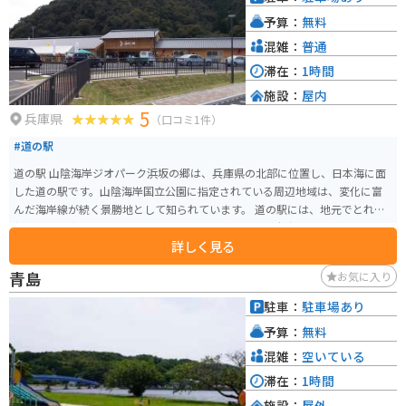
予算：
無料
混雑：
普通
滞在：
1時間
施設：
屋内
5
兵庫県
（口コミ1件）
#道の駅
道の駅 山陰海岸ジオパーク浜坂の郷は、兵庫県の北部に位置し、日本海に面
した道の駅です。山陰海岸国立公園に指定されている周辺地域は、変化に富
んだ海岸線が続く景勝地として知られています。 道の駅には、地元でとれた
新鮮な魚介類を販売する市場やレストランがあり、日本海の幸を堪能できま
詳しく見る
す。また、山陰海岸ジオパークの情報発信拠点でもあり、周辺の観光スポッ
トや地質学的特徴について学ぶことができます。 バイクで訪れる場合、道の
青島
お気に入り
駅には広い駐車場が完備されているので安心です。日本海沿岸を走る国道178
号線は、景色が良くツーリングにも最適です。 浜坂地域の名産品としては、
駐車：
駐車場あり
松葉ガニなどの冬の味覚や、但馬牛などが挙げられます。道の駅で購入でき
予算：
無料
るほか、周辺の飲食店でも味わえます。
混雑：
空いている
滞在：
1時間
施設：
屋外