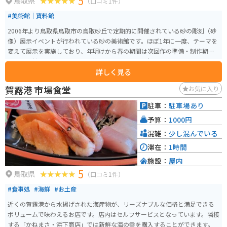
5
鳥取県
（口コミ1件）
#美術館｜資料館
2006年より鳥取県鳥取市の鳥取砂丘で定期的に開催されている砂の彫刻（砂
像）展示イベントが行われている砂の美術館です。ほぼ1年に一度、テーマを
変えて展示を実施しており、年明けから春の期間は次回作の準備・制作期間
のため休館となります。また、第四期までは野外・仮設テントで行われてい
詳しく見る
ましたが、2012年4月の第五期より屋内での展示がメインとなっています。隣
接地の別棟には砂の美術館事務所や売店があります。
賀露港 市場食堂
お気に入り
駐車：
駐車場あり
予算：
1000円
混雑：
少し混んでいる
滞在：
1時間
施設：
屋内
5
鳥取県
（口コミ1件）
#食事処
#海鮮
#お土産
近くの賀露港から水揚げされた海産物が、リーズナブルな価格と満足できる
ボリュームで味わえるお店です。店内はセルフサービスとなっています。隣接
する「かねまさ・浜下商店」では新鮮な海の幸を購入することができます。