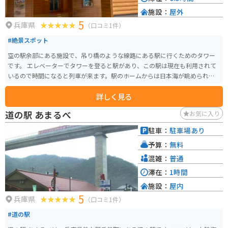
施設：
屋外
5
兵庫県
（口コミ1件）
#絶景スポット
空の駅余部にある施設で、吊り橋のような線路にある駅に行くためのタワー
です。 エレベーターでタワーを登ると駅があり、この駅は現在も利用されて
いるので時間になると列車が来ます。駅のホームからは日本海が眺められ、
景色も綺麗です。
詳しく見る
道の駅 あまるべ
お気に入り
駐車：
駐車場あり
予算：
無料
混雑：
普通
滞在：
1時間
施設：
屋内
5
兵庫県
（口コミ1件）
#道の駅