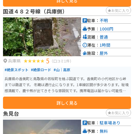
詳しく見る
はソメイヨシノの群生があり、桜の名所として有名で景色が良いのでおすす
めです。「鹿野桜祭り」も開かれます。近くにレトロなカフェもあるので、ゆ
国道４８２号線（兵庫側）
お気に入り
っくりできます。
駐車：
不明
予算：
1000円
混雑：
普通
滞在：
1時間
施設：
屋外
5
兵庫県
（口コミ1件）
#絶景スポット
#絶景ロード
#山｜高原
兵庫県の香美町と鳥取県の若桜町を結ぶ国道です。香美町の小代地区から峠
までは酷道です。 冬期は通行止になります。1車線区間が多少あります。秘境
感満載で、鹿や熊が出てきそうな雰囲気です。携帯電話は届かない可能性あ
り。通過時間は兵庫側で１時間弱。おすすめは兵庫側です。コンビニ等近く
詳しく見る
にないので注意です。土日祝日はライダーがちらほらいます。
魚見台
お気に入り
駐車：
駐車場あり
予算：
無料