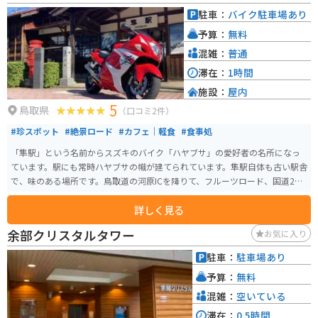
駐車：
バイク駐車場あり
予算：
無料
混雑：
普通
滞在：
1時間
施設：
屋内
5
鳥取県
（口コミ2件）
#珍スポット
#絶景ロード
#カフェ｜軽食
#食事処
「隼駅」という名前からスズキのバイク「ハヤブサ」の愛好者の名所になっ
ています。駅にも常時ハヤブサの幟が建てられています。隼駅自体も古い駅舎
で、味のある場所です。鳥取道の河原ICを降りて、フルーツロード、国道29
号線を使って行けますが、その道も山や田んぼの真ん中を走る感じになって
詳しく見る
おり、気持ち良くライディングできます。また「8823（ハヤブサ）」という
カフェも併設されています。
余部クリスタルタワー
お気に入り
駐車：
駐車場あり
予算：
無料
混雑：
空いている
滞在：
0.5時間