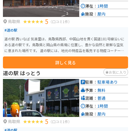
イブやツーリングの目的地として、ぜひ訪れてみてください。
滞在：
1時間
施設：
屋内
5
鳥取県
（口コミ1件）
#道の駅
道の駅 西いなば 気楽里は、鳥取県西部、中国山地を貫く国道181号線沿いに
ある道の駅です。鳥取県と岡山県の県境に位置し、豊かな自然と新鮮な空気
に恵まれた場所です。 道の駅には、地元の特産品を販売する物産コーナー
や、地元食材を使った料理が楽しめるレストランがあります。物産コーナー
詳しく見る
では、鳥取県産の新鮮な野菜や果物、地元産の猪肉や鹿肉を使ったジビエ料
理、西いなばの特産品である「豆腐ちくわ」などが人気です。レストランで
道の駅 はっとう
お気に入り
は、鳥取県産の食材を使った定食や麺類、丼物などが味わえます。 また、道
の駅 西いなば 気楽里は、バイクツーリングの拠点としても人気があります。
駐車：
駐車場あり
道の駅には、バイクスタンドや休憩スペースが完備されているほか、周辺に
予算：
無料
は、中国山地のワインディングロードや、絶景スポットがたくさんありま
す。ツーリングの休憩に、ぜひお立ち寄りください。 周辺には、鳥取県の名
混雑：
普通
峰・大山や、日本最大級の花崗岩ドームとして知られる「鬼の舌震」などの
滞在：
1時間
観光スポットがあります。道の駅で情報収集をしてから、観光に出かけるの
施設：
屋内
もおすすめです。
5
鳥取県
（口コミ1件）
#道の駅