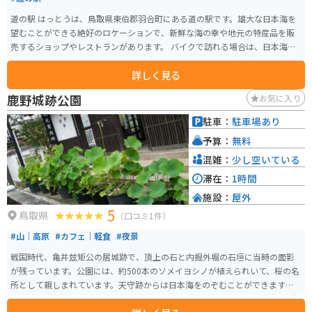
道の駅 はっとうは、鳥取県東伯郡羽合町にある道の駅です。雄大な日本海を
望むことができる絶好のロケーションで、新鮮な海の幸や地元の特産品を販
売するショップやレストランがあります。 バイクで訪れる場合は、日本海沿
岸を走る国道9号線からのアクセスが便利です。道の駅には広い駐車場が完備
詳しく見る
されているので、ゆったりと休憩することができます。周辺には、海水浴場
やキャンプ場など、自然を満喫できるスポットも点在しています。 鳥取県の
鹿野城跡公園
お気に入り
特産品である、二十世紀梨を使ったスイーツや、新鮮な魚介類を使った料理
がおすすめです。道の駅 はっとうは、観光の拠点としても最適な場所です。
駐車：
駐車場あり
予算：
無料
混雑：
少し空いている
滞在：
1時間
施設：
屋外
5
鳥取県
（口コミ1件）
#山｜高原
#カフェ｜軽食
#夜景
戦国時代、亀井玆矩公の居城跡で、頂上の石と内掘外堀の石垣に当時の面影
が残っています。公園には、約500本のソメイヨシノが植えられいて、桜の名
所として親しまれています。天守跡からは日本海をのぞむことができます。
公園には鯉や白鳥、かもが泳ぎ100円で餌が購入でき、餌やりもできます。春