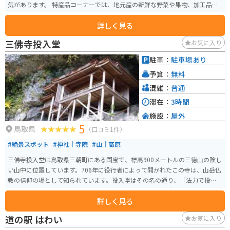
気があります。 特産品コーナーでは、地元産の新鮮な野菜や果物、加工品な
どが販売されています。中でも、神鍋高原で採れた牛乳を使ったソフトクリ
詳しく見る
ームは濃厚な味わいでおすすめです。また、レストランでは、地元産の食材
を使った料理を楽しむことができます。 バイクで訪れる場合、道の駅には
三佛寺投入堂
お気に入り
広々とした駐車場があるので安心です。神鍋高原周辺には、ワインディング
ロードが続くので、ツーリングを楽しむには最適な場所です。 春には桜、秋
駐車：
駐車場あり
には紅葉が美しく、四季折々の景色を楽しむことができます。周辺には、神
予算：
無料
鍋高原温泉やキャンプ場などもあり、自然を満喫することができます。
混雑：
普通
滞在：
3時間
施設：
屋外
5
鳥取県
（口コミ1件）
#絶景スポット
#神社｜寺院
#山｜高原
三佛寺投入堂は鳥取県三朝町にある国宝で、標高900メートルの三徳山の険し
い山中に位置しています。706年に役行者によって開かれたこの寺は、山岳仏
教の信仰の場として知られています。投入堂はその名の通り、「法力で投げ
入れられた」と伝えられるほどの断崖絶壁に建つ特異な構造をしており、日
詳しく見る
本一危険な国宝とも称されます。 歴史的価値だけでなく、登山をしながら自
然の美しさも堪能できます。ただし、参拝には体力と注意が必要で、特に登
道の駅 はわい
お気に入り
山道は急坂で滑りやすいため、動きやすい服装と靴で訪れてください。