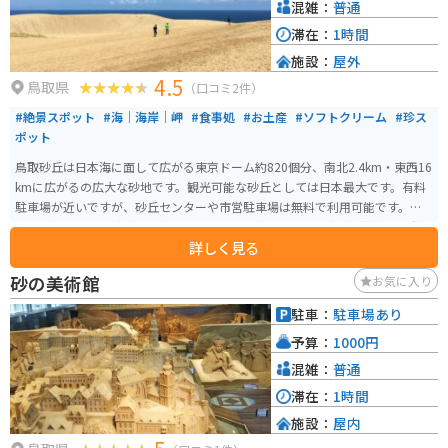
混雑：
普通
滞在：
1時間
施設：
屋外
4.5
鳥取県
（口コミ2件）
#絶景スポット
#海｜海岸｜岬
#食事処
#お土産
#ソフトクリーム
#珍ス
ポット
鳥取砂丘は日本海に面して広がる東京ドーム約820個分、南北2.4km・東西16
kmに広がるの広大な砂地です。観光可能な砂丘としては日本最大です。有料
駐車場が近いですが、砂丘センターや市営駐車場は無料で利用可能です。リ
フトを使用すれば砂丘まで約5分で行くことができます。 砂丘を散策する際は
詳しく見る
スニーカーなど歩きやすい靴をオススメします。鳥取砂丘ビジターセンター
には砂をきれいにするための足洗い場やタオル自動販売機があり、また無料
砂の美術館
お気に入り
で貸し出しサンダルや長靴もあります。 砂丘からは馬の背と呼ばれる小高い
丘があり、日本海が目の前に広がります。砂丘には多彩なアクティビティも
駐車：
駐車場あり
あり、風と光と砂が織りなすパノラマも魅力的です。
予算：
1000円
混雑：
普通
滞在：
1時間
施設：
屋内