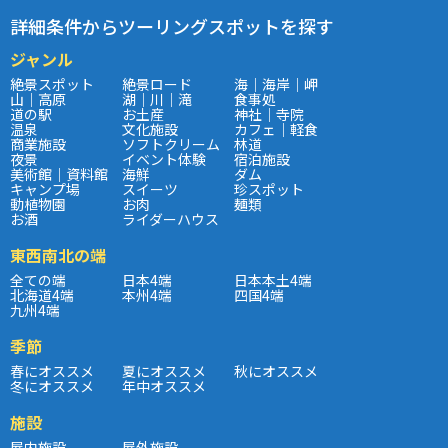
詳細条件からツーリングスポットを探す
ジャンル
絶景スポット
絶景ロード
海｜海岸｜岬
山｜高原
湖｜川｜滝
食事処
道の駅
お土産
神社｜寺院
温泉
文化施設
カフェ｜軽食
商業施設
ソフトクリーム
林道
夜景
イベント体験
宿泊施設
美術館｜資料館
海鮮
ダム
キャンプ場
スイーツ
珍スポット
動植物園
お肉
麺類
お酒
ライダーハウス
東西南北の端
全ての端
日本4端
日本本土4端
北海道4端
本州4端
四国4端
九州4端
季節
春にオススメ
夏にオススメ
秋にオススメ
冬にオススメ
年中オススメ
施設
屋内施設
屋外施設