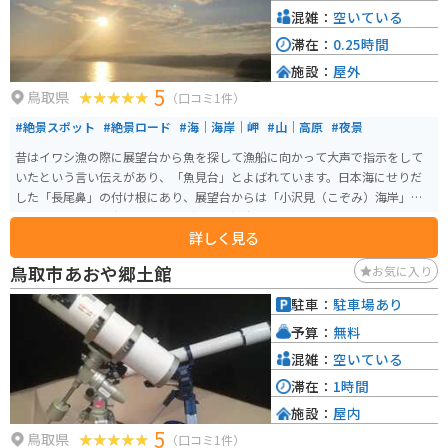
混雑：
空いている
滞在：
0.25時間
施設：
屋外
5
鳥取県
（口コミ1件）
#絶景スポット
#絶景ロード
#海｜海岸｜岬
#山｜高原
#夜景
昔はイワシ漁の際に展望台から魚を探して漁船に向かって大声で指示をして
いたという言い伝えがあり、「魚見台」とよばれています。日本海にせりだ
した「長尾鼻」の付け根にあり、展望台からは「小沢見（こぞみ）海岸」や
恋人の聖地として有名な「白兎（はくと）海岸」を一望できます。天気が良
詳しく見る
い日には鳥取空港や鳥取砂丘、中国山地の山々も見ることができる絶景スポ
ット。 夕方には日本海に沈む夕陽が海面をオレンジ色に照らし、美しい景色
鳥取市あおや郷土館
お気に入り
が広がります。夜には鳥取市街地の夜景や遠くに見えるイカ漁の漁火（いさ
りび）が美しく輝き、知る人ぞ知る穴場の夜景スポットとなっています。
駐車：
駐車場あり
予算：
無料
混雑：
空いている
滞在：
1時間
施設：
屋内
5
鳥取県
（口コミ1件）