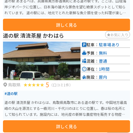
道の駅 あまるべは、兵庫県美方郡香美町にある道の駅です。ここは、山陰海
岸ジオパークに位置し、日本海の雄大な景色を望む絶景スポットとして知ら
れています。 道の駅には、地元でとれた新鮮な魚介類を使った料理が楽しめ
るレストランや、お土産コーナーがあります。特におすすめは、但馬牛や香
詳しく見る
住ガニなどのブランド食材を使った料理です。 また、道の駅 あまるべは、バ
イクツーリングの休憩スポットとしても人気があります。広い駐車場があ
道の駅 清流茶屋 かわはら
お気に入り
り、日本海を眺めながら休憩することができます。周辺には、海岸線沿いを
走る快適な道が多く、ツーリングに最適なエリアです。 お土産には、地元産
駐車：
駐車場あり
の海産物の加工品や、但馬牛を使ったお菓子などが人気です。道の駅 あまる
予算：
無料
べは、美しい景色と美味しいグルメが楽しめる、魅力的なスポットです。
混雑：
普通
滞在：
1時間
施設：
屋内
5
鳥取県
（口コミ1件）
#道の駅
道の駅 清流茶屋 かわはらは、鳥取県鳥取市にある道の駅です。中国地方最高
峰の大山を源流とする一級河川・千代川のほとりに位置し、春は桜の名所と
して知られています。施設内には、地元産の新鮮な農産物を販売する物産コ
ーナーや、地元食材を使った料理が楽しめるレストランがあります。 バイク
詳しく見る
で訪れる場合、道の駅には広い駐車場が完備されているので安心です。ツー
リングの休憩スポットとしておすすめです。周辺には、鳥取砂丘や白兎神社