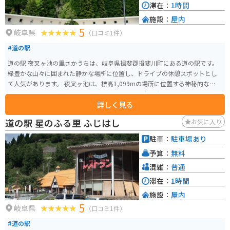
滞在：
1時間
施設：
屋内
5
岐阜県
（口コミ1件）
#道の駅
道の駅 夜叉ヶ池の里さかうちは、岐阜県揖斐郡揖斐川町にある道の駅です。
緑豊かな山々に囲まれた静かな場所に位置し、ドライブの休憩スポットとし
て人気があります。 夜叉ヶ池は、標高1,099mの場所に位置する神秘的な池で
す。湧き水だけで形成された高層湿原としては日本最大級の規模を誇り、国
詳しく見る
の天然記念物にも指定されています。道の駅からは、夜叉ヶ池登山口まで車
で約30分ほどでアクセスできます。登山道は整備されているので、初心者で
道の駅 星のふる里 ふじはし
お気に入り
も比較的登りやすいですが、歩きやすい服装と靴は必須です。 道の駅には、
地元の特産品を販売する売店や、レストランがあります。揖斐川町の特産品
駐車：
駐車場あり
である「揖斐茶」や「富有柿」を使ったスイーツなども販売されているの
予算：
無料
で、お土産にぴったりです。また、レストランでは、地元産の食材を使った
料理を楽しむことができます。 バイクで訪れる場合、道の駅には広い駐車場
混雑：
普通
が完備されているので安心です。夜叉ヶ池周辺は、 winding road が続くの
滞在：
1時間
で、ツーリングにも最適です。ただし、山岳地帯のため、天候が変わりやす
施設：
屋内
いので注意が必要です。雨具や防寒具などの準備をしておくことをおすすめ
5
します。
岐阜県
（口コミ1件）
#道の駅