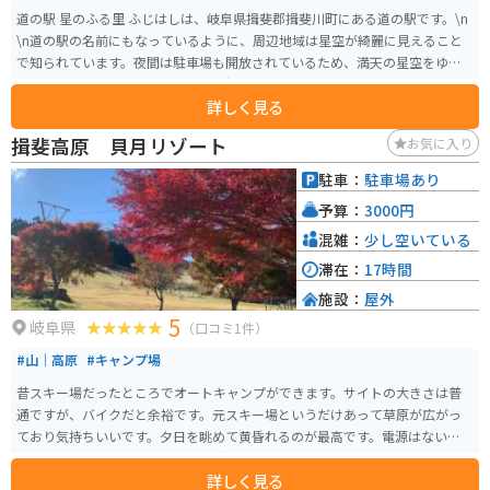
道の駅 星のふる里 ふじはしは、岐阜県揖斐郡揖斐川町にある道の駅です。\n
\n道の駅の名前にもなっているように、周辺地域は星空が綺麗に見えること
で知られています。夜間は駐車場も開放されているため、満天の星空をゆっ
くりと眺めることができます。天体観測や星空撮影が趣味の方にもおすすめ
詳しく見る
です。\n\nまた、併設されている「星のふる里物産館」では、地元で採れた
新鮮な野菜や果物が販売されています。特に、揖斐川町は柿の産地として有
揖斐高原 貝月リゾート
お気に入り
名で、秋になると甘い柿が店頭に並びます。その他にも、地元産の食材を使
った加工品や、地域の特産品など、お土産に最適な商品が数多く取り揃えら
駐車：
駐車場あり
れています。\n\nバイクで訪れる場合、道の駅には広い駐車場が完備されて
予算：
3000円
おり、安心してバイクを停めることができます。揖斐川町周辺は、山間部の
ワインディングロードや、川のせせらぎを感じられる景観の良いルートな
混雑：
少し空いている
ど、ツーリングにおすすめのスポットがたくさんあります。道の駅 星のふる
滞在：
17時間
里 ふじはしを拠点に、岐阜県の自然を満喫するツーリングを楽しんでみては
施設：
屋外
いかがでしょうか。
5
岐阜県
（口コミ1件）
#山｜高原
#キャンプ場
昔スキー場だったところでオートキャンプができます。サイトの大きさは普
通ですが、バイクだと余裕です。元スキー場というだけあって草原が広がっ
ており気持ちいいです。夕日を眺めて黄昏れるのが最高です。電源はないので
過ごしやすい気候を選ぶか、冬は防寒対策をしっかりして訪れてください。
詳しく見る