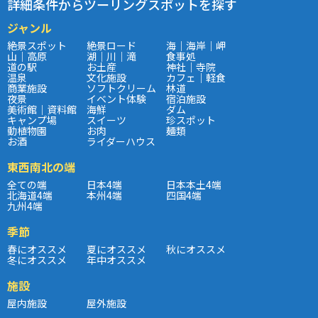
詳細条件からツーリングスポットを探す
ジャンル
絶景スポット
絶景ロード
海｜海岸｜岬
山｜高原
湖｜川｜滝
食事処
道の駅
お土産
神社｜寺院
温泉
文化施設
カフェ｜軽食
商業施設
ソフトクリーム
林道
夜景
イベント体験
宿泊施設
美術館｜資料館
海鮮
ダム
キャンプ場
スイーツ
珍スポット
動植物園
お肉
麺類
お酒
ライダーハウス
東西南北の端
全ての端
日本4端
日本本土4端
北海道4端
本州4端
四国4端
九州4端
季節
春にオススメ
夏にオススメ
秋にオススメ
冬にオススメ
年中オススメ
施設
屋内施設
屋外施設