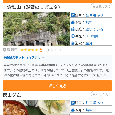
土倉鉱山（滋賀のラピュタ）
お気に入り
駐車：
駐車場あり
予算：
無料
混雑：
空いている
滞在：
0.5時間
施設：
屋外
5
滋賀県
（口コミ1件）
#絶景スポット
#珍スポット
琵琶湖の北東部、滋賀県長浜市の山中にラピュタのような遺跡建造物があり
ます。その建物の正体は、銅を採掘していた「土倉鉱山」の施設跡です。 遺
跡の前に駐車場があるので、車やバイクと一緒に撮影するにはとても良い場
所です。直前の道は細いので、ご注意ください。
詳しく見る
徳山ダム
お気に入り
駐車：
駐車場あり
予算：
無料