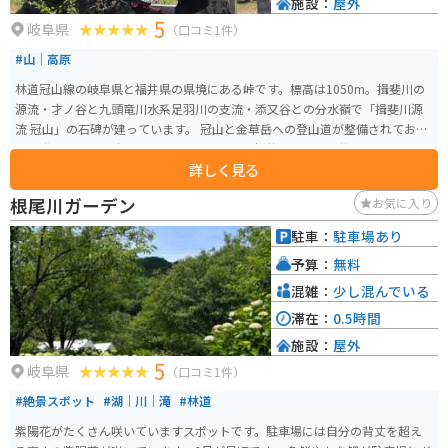
施設：
屋外
5
岐阜県
（口コミ1件）
#山｜高原
林道冠山線の岐阜県と福井県の県境にある峠です。標高は1050m。揖斐川の
源流・才ノ谷と九頭竜川水系足羽川の支流・添又谷との分水嶺で「揖斐川源
流 冠山」の石碑が建っています。 冠山と金草岳への登山道が整備されてお
り、登山者の為の駐車スペースがあります。福井側、岐阜側共に狭路かつ悪
詳しく見る
路であり（一応、未舗装路はほぼない）、通行には十分の注意が必要です。
また、降雪期の11月下旬から翌年6月頃までは冬期通行止めとなるので、冬季
根尾川ガーデン
お気に入り
は事前に確認しておきましょう。
駐車：
駐車場あり
予算：
無料
混雑：
少し混んでいる
滞在：
0.5時間
施設：
屋外
5
岐阜県
（口コミ1件）
#絶景スポット
#湖｜川｜滝
#林道
紫陽花がたくさん咲いていますスポットです。駐車場には自分の背丈を超え