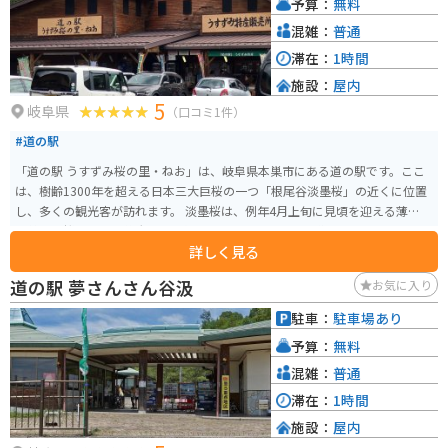
予算：
無料
混雑：
普通
滞在：
1時間
施設：
屋内
5
岐阜県
（口コミ1件）
#道の駅
「道の駅 うすずみ桜の里・ねお」は、岐阜県本巣市にある道の駅です。ここ
は、樹齢1300年を超える日本三大巨桜の一つ「根尾谷淡墨桜」の近くに位置
し、多くの観光客が訪れます。 淡墨桜は、例年4月上旬に見頃を迎える薄紅色
の美しい桜で、その壮大さに圧倒されることでしょう。道の駅には、地元の
詳しく見る
特産品や新鮮な野菜などを販売する売店や、食事処もあります。特に、地元
産のそばを使った料理や、飛騨牛を使った料理がおすすめです。 バイクで訪
道の駅 夢さんさん谷汲
お気に入り
れる際は、道の駅に隣接する駐車場にバイク専用のスペースがあるので利用
しましょう。周辺は、山間部のワインディングロードが続くため、ツーリン
駐車：
駐車場あり
グにも最適なエリアです。ただし、桜の開花時期は交通量が多くなるので注
予算：
無料
意が必要です。道の駅から少し足を伸ばせば、温泉施設もあるので、ゆった
りと旅の疲れを癒やすのも良いでしょう。
混雑：
普通
滞在：
1時間
施設：
屋内