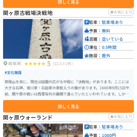
詳しく見る
材を使った料理を提供するレストランなどがあります。 バイクで訪れる場
合、道の駅には広々とした駐車場が完備されているので安心です。また、周
関ヶ原古戦場決戦地
お気に入り
辺には窯元巡りが楽しめる「織部ヒルズ」や、自然豊かな公園など、観光ス
ポットも充実しています。 道の駅 織部の里・もとすは、美濃焼の魅力に触れ
駐車：
駐車場あり
ながら、地元の美味しいものを楽しめる道の駅です。
予算：
無料
混雑：
空いている
滞在：
0.5時間
施設：
屋外
5
岐阜県
（口コミ1件）
#文化施設
笹尾山を背に、現在は田園の広がる中程に「決戦地」があります。ここには
大きな石碑、徳川家・石田家の家紋入りの旗があります。1600年9月15日午
前、関ケ原の戦いは西軍有利の展開で進んでいたといわれています。しか
し、小早川秀秋の寝返りによって状況は一変します。これによって、一気に東
詳しく見る
軍が優勢となり、奮闘むなしく西軍は敗北します。 そしてこの決戦地は、東
軍諸隊が三成の首級を狙って、最大級の激戦が繰り広げられた場所といわれ
関ヶ原ウォーランド
お気に入り
ています。この地で激戦が繰り広げられていたのかと思うと、現在はのどか
なこの風景も全く見え方が変わってきます。
駐車：
駐車場あり
予算：
1000円