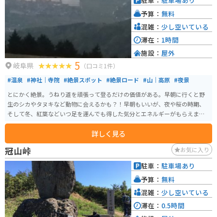
駐車：
駐車場あり
予算：
無料
混雑：
少し空いている
滞在：
1時間
施設：
屋外
5
岐阜県
（口コミ1件）
#温泉
#神社｜寺院
#絶景スポット
#絶景ロード
#山｜高原
#夜景
とにかく絶景。うねり道を頑張って登るだけの価値がある。早朝に行くと野
生のシカやタヌキなど動物に会えるかも？！早朝もいいが、夜や桜の時期、
そして冬、紅葉などいつ足を運んでも得した気分とエネルギーがもらえま
す。
詳しく見る
冠山峠
お気に入り
駐車：
駐車場あり
予算：
無料
混雑：
少し空いている
滞在：
0.5時間