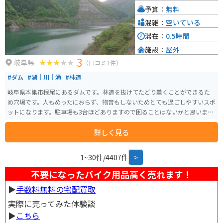
予算：
無料
混雑：
空いている
滞在：
0.5時間
施設：
屋外
3
岐阜県
（口コミ1件）
#ダム
#湖｜川｜滝
#林道
岐阜県本巣市根尾にあるダムです。林道を抜けてたどり着くことができるた
め穴場です。人もめったにおらず、物音もしないためとても過ごしやすいスポ
ットになります。駐車場も3台ほどありますので困ることはないかと思いま
す。 岐阜県道255線からのアクセスと、国道157線を通り猫峠、折越峠を渡っ
詳しく見る
てのアクセスと2通りあります。255線からのアクセスのほうが道幅も広く圧
倒的に走りやすいです。
1~30件/4407件
>
不要になったバイク用品高く売れます！
▶︎
手数料無料の宅配買取
実際に売ってみた体験談
▶︎
こちら