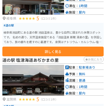
滞在：
1時間
施設：
屋内
5
岐阜県
（口コミ1件）
#道の駅
岐阜県池田町にある道の駅 池田温泉は、豊かな自然に囲まれた休憩スポット
です。 名前の通り、天然温泉施設である「池田温泉 新館 湯楽の里」を併設し
ており、旅の疲れを癒すのに最適です。 泉質はナトリウム・カルシウム-塩化
物泉で、神経痛や筋肉痛、関節痛などに効果があるとされています。 また、
詳しく見る
地元の農産物直売所では、新鮮な野菜や果物、特産品などを購入することが
できます。 特に、池田町は富有柿の産地として知られており、秋には旬の甘
道の駅 塩津海道あぢかまの里
お気に入り
い柿を味わうことができます。 バイクで訪れる場合、道の駅には広々とした
駐車場が完備されているので安心です。 周辺には、池田山麓を走る快適なワ
駐車：
駐車場あり
インディングロードがあり、ツーリングにもおすすめです。 道の駅を起点
予算：
無料
に、自然豊かな景色を楽しみながら、岐阜県池田町の魅力を満喫してみてく
ださい。
混雑：
普通
滞在：
1時間
施設：
屋内
5
滋賀県
（口コミ1件）