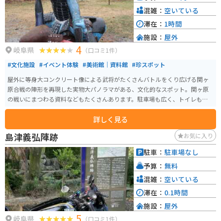
混雑：
空いている
滞在：
1時間
施設：
屋外
4
岐阜県
（口コミ1件）
#文化施設
#イベント体験
#美術館｜資料館
#珍スポット
屋外に等身大コンクリート像による武将がたくさんバトルをくり広げる関ヶ
原合戦の陣形を再現した実物大パノラマがある、文化的なスポット。関ヶ原
の戦いにまつわる資料などもたくさんあります。駐車場も広く、トイレもた
くさんあります。
詳しく見る
島津義弘陣跡
お気に入り
駐車：
駐車場なし
予算：
無料
混雑：
空いている
滞在：
0.1時間
施設：
屋外
5
岐阜県
（口コミ1件）