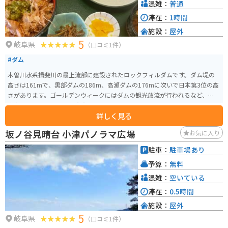
混雑：
普通
滞在：
1時間
施設：
屋外
5
岐阜県
（口コミ1件）
#ダム
木曽川水系揖斐川の最上流部に建設されたロックフィルダムです。ダム堤の
高さは161mで、黒部ダムの186m、高瀬ダムの176mに次いで日本第3位の高
さがあります。ゴールデンウィークにはダムの観光放流が行われるなど、観光
客向のイベントや施設も充実しています。
詳しく見る
坂ノ谷見晴台 小津パノラマ広場
お気に入り
駐車：
駐車場あり
予算：
無料
混雑：
空いている
滞在：
0.5時間
施設：
屋外
5
岐阜県
（口コミ1件）