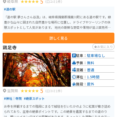
5
岐阜県
（口コミ1件）
#道の駅
「道の駅 夢さんさん谷汲」は、岐阜県揖斐郡揖斐川町にある道の駅です。緑
豊かな山々に囲まれた自然豊かな場所に位置し、ドライブやツーリングの休
憩スポットとして人気があります。 地元の新鮮な野菜や果物が並ぶ直売所
は、お土産探しにも最適です。また、レストランでは、地元の食材をふんだ
詳しく見る
んに使った料理を楽しむことができます。特に、揖斐川町の特産品である
「揖斐茶」を使ったスイーツはおすすめです。 バイクで訪れる場合、道の駅
鶏足寺
お気に入り
には広々とした駐車場が完備されているので安心です。周辺には、揖斐川沿
いを走る風光明媚な道が多く、ツーリングにも最適なエリアです。道の駅か
駐車：
駐車場なし
ら少し足を延ばせば、歴史ある谷汲山華厳寺を訪れることもできます。 道の
予算：
無料
駅 夢さんさん谷汲は、自然と触れ合いながら、地元の美味しいものを楽しめ
る場所です。ドライブやツーリングの際には、ぜひ立ち寄ってみてくださ
混雑：
普通
い。
滞在：
1.5時間
施設：
屋外
5
滋賀県
（口コミ1件）
#神社｜寺院
#絶景スポット
お寺を拝観するまでの階段にまるで絨毯を引いたかのように紅葉が敷き詰め
られており、圧巻の絶景ポイントです。この絶景を鑑賞するまでの道のり
は、軽いハイキングほどの距離があります。ちょっとした運動になるので、