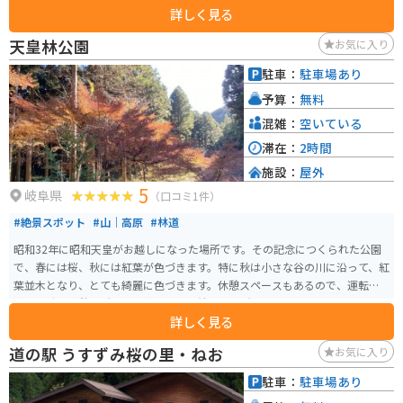
詳しく見る
や、バイクを降り、山の中の山道を20分ほど歩いて山を登ります。そこから
茶畑を見下ろす絶景スポットです！
天皇林公園
お気に入り
駐車：
駐車場あり
予算：
無料
混雑：
空いている
滞在：
2時間
施設：
屋外
5
岐阜県
（口コミ1件）
#絶景スポット
#山｜高原
#林道
昭和32年に昭和天皇がお越しになった場所です。その記念につくられた公園
で、春には桜、秋には紅葉が色づきます。特に秋は小さな谷の川に沿って、紅
葉並木となり、とても綺麗に色づきます。休憩スペースもあるので、運転に
疲れた時の休憩場所として静かで落ち着ける場所です。
詳しく見る
道の駅 うすずみ桜の里・ねお
お気に入り
駐車：
駐車場あり