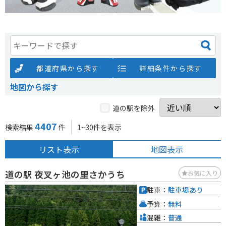
都道府県から探す
詳細条件から探す
地図から探す
道の駅を除外
4407
検索結果
件
1~30件を表示
リスト表示
地図表示
道の駅 夜叉ヶ池の里さかうち
お気に入り
駐車：
駐車場あり
予算：
無料
混雑：
普通