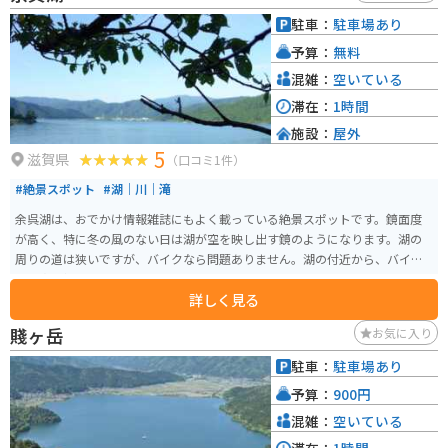
リングにも最適です。地元の名産品としては、近江牛や鮒寿司、丁子麩など
駐車：
駐車場あり
が有名です。道の駅内のレストランでは、近江牛を使った料理や、地元産の
予算：
無料
食材を使った料理を楽しむことができます。お土産には、三姉妹にちなんだ
お菓子なども販売されています。
混雑：
空いている
滞在：
1時間
施設：
屋外
5
滋賀県
（口コミ1件）
#絶景スポット
#湖｜川｜滝
余呉湖は、おでかけ情報雑誌にもよく載っている絶景スポットです。鏡面度
が高く、特に冬の風のない日は湖が空を映し出す鏡のようになります。湖の
周りの道は狭いですが、バイクなら問題ありません。湖の付近から、バイク
の写真を撮ると映えます。
詳しく見る
賤ヶ岳
お気に入り
駐車：
駐車場あり
予算：
900円
混雑：
空いている