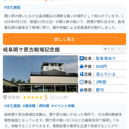
#文化施設
関ヶ原の戦いにおける島津義弘の勇敢な戦いの場所として知られています。1
600年9月15日（新暦10月21日）の関ヶ原の戦いで、西軍が敗れ去る中、島津
義弘隊は最後まで戦場に残り、敵中突破による前進退却を敢行しました。 こ
の歴史的な場所は、多大な犠牲を払いながらも勇敢に戦った島津義弘とその
詳しく見る
部隊の記憶を今に伝えています。日本の歴史の一端を感じ取ることができ、特
に歴史好きの人にはオススメの観光地となっています。
岐阜関ケ原古戦場記念館
お気に入り
駐車：
駐車場あり
予算：
800円
混雑：
混んでいる
滞在：
2時間
施設：
屋内
5
岐阜県
（口コミ1件）
#文化施設
#美術館｜資料館
#イベント体験
岐阜関ケ原古戦場記念館は、関ケ原の戦いがあった場所で、今は資料館兼体
験型施設となっています。関ケ原の戦いをCGなどの最新技術で再現してお
り、体験することができます。東西両軍の激突を五感で体感することができ