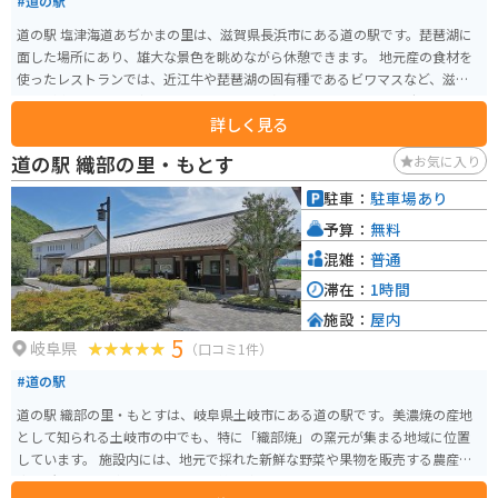
#道の駅
道の駅 塩津海道あぢかまの里は、滋賀県長浜市にある道の駅です。琵琶湖に
面した場所にあり、雄大な景色を眺めながら休憩できます。 地元産の食材を
使ったレストランでは、近江牛や琵琶湖の固有種であるビワマスなど、滋賀
の味が楽しめます。中でもおすすめは、店名にもなっている「あぢかま」で
詳しく見る
す。これは、琵琶湖で獲れた小鮎を素焼きにし、塩味で仕上げた郷土料理で
す。お土産としても人気があります。 バイクで訪れる場合、琵琶湖沿いを走
道の駅 織部の里・もとす
お気に入り
る国道8号線からアクセスできます。道の駅には広い駐車場があり、休憩スペ
ースも充実しているので、ツーリングの拠点としても最適です。 周辺には、
駐車：
駐車場あり
賤ヶ岳リフトや余呉湖など、自然豊かな観光スポットも点在しています。少し
予算：
無料
足を延ばして、滋賀の魅力を満喫するのも良いでしょう。
混雑：
普通
滞在：
1時間
施設：
屋内
5
岐阜県
（口コミ1件）
#道の駅
道の駅 織部の里・もとすは、岐阜県土岐市にある道の駅です。美濃焼の産地
として知られる土岐市の中でも、特に「織部焼」の窯元が集まる地域に位置
しています。 施設内には、地元で採れた新鮮な野菜や果物を販売する農産物
直売所や、織部焼をはじめとする美濃焼の器を販売するショップ、地元の食