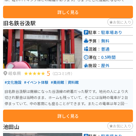
普段体を動かさない人も景色を楽しみながら体を動かせます。
詳しく見る
旧名鉄谷汲駅
お気に入り
駐車：
駐車場あり
予算：
無料
混雑：
普通
滞在：
0.5時間
施設：
屋外
5
岐阜県
（口コミ1件）
#文化施設
#イベント体験
#美術館｜資料館
旧名鉄谷汲駅は廃線になった谷汲線の終着だった駅です。地元の人により大
切され駅舎は当時のまま、ホームも残っていて、そこには当時の電車が２台
停まっていて、中の客席にも座ることができます。またこの電車は年２回春と
秋に動かしており、実際に短い距離ですが走る姿もみることができます。ト
詳しく見る
イレも当時のまま残っていて利用できます。ツーリング、ドライブ休憩の場所
と使う人も多々います。
池田山
お気に入り