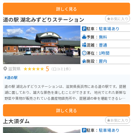
る展示が特徴で、当時の戦いの状況をリアルに感じることができます。 CGは
詳しく見る
予約優先なので、絶対見たい人は予約していくことをオススメします。開館
時間は9:30から17:00まで（入館は16:30まで）で、毎週月曜日が休館日です
道の駅 湖北みずどりステーション
お気に入り
が、祝日の場合は翌日に振替休日となります。戦国時代に興味がある人にと
って特に楽しめるスポットです。
駐車：
駐車場あり
予算：
無料
混雑：
普通
滞在：
1時間
施設：
屋内
5
滋賀県
（口コミ1件）
#道の駅
道の駅 湖北みずどりステーションは、滋賀県長浜市にある道の駅です。琵琶
湖に面しており、雄大な景色を楽しむことができます。 地元でとれた新鮮な
野菜や果物が販売されている農産物直売所や、琵琶湖の幸を堪能できるレス
トランが人気です。 特におすすめは、近江牛を使った料理や、琵琶湖でとれ
詳しく見る
た魚の佃煮です。 バイクで訪れる場合、道の駅には広い駐車場が完備されて
いるので安心です。 琵琶湖沿いを走る快適なツーリングの休憩地点としても
上大須ダム
お気に入り
最適です。 周辺には、竹生島や長浜城など、観光スポットも点在しているの
で、合わせて訪れてみてはいかがでしょうか。
駐車：
駐車場あり