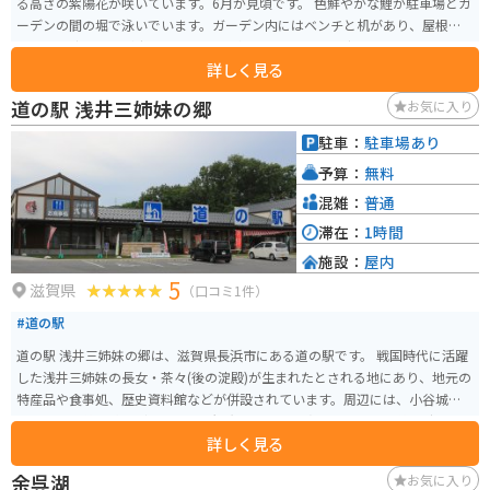
る高さの紫陽花が咲いています。6月が見頃です。 色鮮やかな鯉が駐車場とガ
ーデンの間の堀で泳いでいます。ガーデン内にはベンチと机があり、屋根付
きなので涼むことが出来ます。6月に楽しめるツーリングスポットです。
詳しく見る
道の駅 浅井三姉妹の郷
お気に入り
駐車：
駐車場あり
予算：
無料
混雑：
普通
滞在：
1時間
施設：
屋内
5
滋賀県
（口コミ1件）
#道の駅
道の駅 浅井三姉妹の郷は、滋賀県長浜市にある道の駅です。 戦国時代に活躍
した浅井三姉妹の長女・茶々(後の淀殿)が生まれたとされる地にあり、地元の
特産品や食事処、歴史資料館などが併設されています。周辺には、小谷城跡
や姉川の合戦場跡など、歴史的な観光スポットも点在しており、戦国時代や
詳しく見る
歴史に興味のある方にはおすすめの場所です。 バイクで訪れる場合、道の駅
には広い駐車場が完備されているので安心です。周辺の道路は、山間部を通
余呉湖
お気に入り
るワインディングロードもあれば、琵琶湖沿いを走る快適な道もあり、ツー