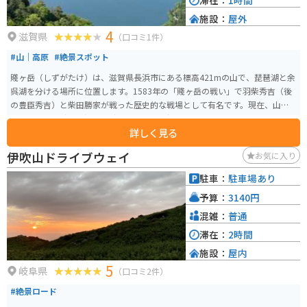
滞在：
1時間
施設：
屋外
4
滋賀県
（口コミ1件）
#山｜高原
#絶景スポット
賤ヶ岳（しずがたけ）は、滋賀県長浜市にある標高421mの山で、琵琶湖と余
呉湖を分ける場所に位置します。1583年の「賤ヶ岳の戦い」で羽柴秀吉（後
の豊臣秀吉）と柴田勝家が戦った歴史的な戦場として有名です。現在、山頂
付近には戦跡碑や戦没者の碑があり、歴史好きの人々に人気のスポットで
詳しく見る
す。 賤ヶ岳リフトを利用することで簡単に山頂付近までアクセスでき、そこ
からは琵琶湖や余呉湖、周囲の山々を一望できます。特に春の桜や秋の紅葉
伊吹山ドライブウェイ
お気に入り
のシーズンには、バイクで訪れる観光客にとっても絶景が楽しめる場所で
す。観光と自然の美しさ、歴史を堪能できるスポットとしておすすめです。リ
駐車：
駐車場あり
フトは片道500円で往復で900円で利用可能です。歩いて山頂することも可能
予算：
3140円
です。平日はとても空いているので、ゆっくりリフレッシュすることができ
ます。
混雑：
普通
滞在：
2時間
施設：
屋内
5
岐阜県
（口コミ2件）
#絶景ロード