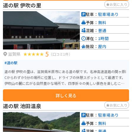
道の駅 伊吹の里
お気に入り
駐車：
駐車場あり
予算：
無料
混雑：
普通
滞在：
1時間
施設：
屋内
5
滋賀県
（口コミ1件）
#道の駅
道の駅 伊吹の里は、滋賀県米原市にある道の駅です。名神高速道路の関ヶ原I
Cからわずか5分の場所に位置し、ドライブの休憩スポットとして最適です。
伊吹山の麓に広がる自然豊かな場所で、四季折々の美しい景色を楽しむこと
ができます。春には桜、秋には紅葉が美しく、特にバイクでのツーリングに
詳しく見る
おすすめです。道の駅には、地元の新鮮な野菜や果物を販売する農産物直売
所や、伊吹そばなどの地元グルメが味わえるレストランがあります。 伊吹山
道の駅 池田温泉
お気に入り
は日本百名山の一つであり、登山道も整備されています。登山に挑戦する際
は、道の駅 伊吹の里で情報収集をするのがおすすめです。また、周辺には、
駐車：
駐車場あり
醒井宿など歴史的な観光スポットも点在しているので、歴史好きの方にもお
予算：
無料
すすめです。
混雑：
普通