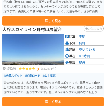
伊吹山（標高1377m）の山頂近くの駐車場まで延びる17kmほどの道で、かな
り険しい道ではあるものの、センターラインがあるのである程度は安心して
走れます。 山頂近くの駐車場からの景色がよく、売店もあり、さらに山頂ま
では登山道が整備されているので初心者でもオススメです。 山頂にはスカイ
詳しく見る
テラスや展望台、登山口があります。スカイテラスでは伊吹そばや薬草ソフ
トクリームなど品数豊富なメニューがあります。 お土産もこちらで購入する
大谷スカイライン野村山展望台
お気に入り
ことができます。 山頂駐車場まで約30分ほどでたどり着くことができます。
完全舗装されていて、走行に不便はありません。駐車場も広くてゆとりがあ
駐車：
不明
ります。 雪の降る冬は閉鎖されますが、春以降秋までオープンしています。
予算：
無料
特に秋は紅葉シーズンできれいな紅葉を見ながら楽しめますし、伊吹山に生
息するイヌワシは圧巻です。 山頂の景色はもちろん絶景ですが、走行中の景
混雑：
空いている
色も見晴らしが良く、ツーリングにはピッタリです。 途中、駐車して眺める
滞在：
0.5時間
こともできますし、本格的に写真を撮られる方も数多くいらっしゃいます。
施設：
屋外
景色を見て、美味しいものを食べ、運動する。一つの場所で一気に楽しめる
5
スポットです。 通行料は、軽・普通自動車3140円、自動二輪車2200円です。
岐阜県
（口コミ1件）
125cc以下の場合は通行不可になります。 出発する前に、HPより山頂の天候
#絶景スポット
#絶景ロード
#山｜高原
情報と、ライブカメラで山頂の様子を見ることができます。通行料の割引も
印刷できます。
天気の良い日は、名古屋市まで見渡せる絶景スポットです。視界が広く山の
上の方に展望台があります。夜景もオススメの場所です。道路はしっかり整備
されているので、走りやすいです。登山やハイキングで利用の方にも上りや
すい山です。
詳しく見る