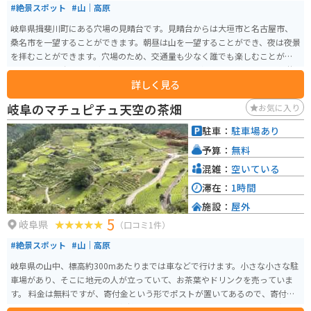
#絶景スポット
#山｜高原
岐阜県揖斐川町にある穴場の見晴台です。見晴台からは大垣市と名古屋市、
桑名市を一望することができます。朝昼は山を一望することができ、夜は夜景
を拝むことができます。穴場のため、交通量も少なく誰でも楽しむことがで
きます。 見晴台までは車またはバイクで行くことができます。幅の狭い舗装
詳しく見る
された道路を3km登っていきます。ところどころ落ち葉や落石があるため注
意が必要です。道幅は狭いですが、すれ違う車はめったにいないため、ゆっ
岐阜のマチュピチュ天空の茶畑
お気に入り
くり登っていくことができます。約20分で到着します。駐車場が砂利になっ
ており、普通車2台分くらいのスペースがあります。斜度が大きいため帰りは
駐車：
駐車場あり
注意して下ってください。
予算：
無料
混雑：
空いている
滞在：
1時間
施設：
屋外
5
岐阜県
（口コミ1件）
#絶景スポット
#山｜高原
岐阜県の山中、標高約300mあたりまでは車などで行けます。小さな小さな駐
車場があり、そこに地元の人が立っていて、お茶葉やドリンクを売っていま
す。 料金は無料ですが、寄付金という形でポストが置いてあるので、寄付を
されたい場合はそこはお金を気持ちばかり入れると良いです。そこから車