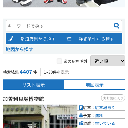
都道府県から探す
詳細条件から探す
地図から探す
道の駅を除外
4407
検索結果
件
1~30件を表示
リスト表示
地図表示
加曽利貝塚博物館
お気に入り
駐車：
駐車場あり
予算：
無料
混雑：
空いている