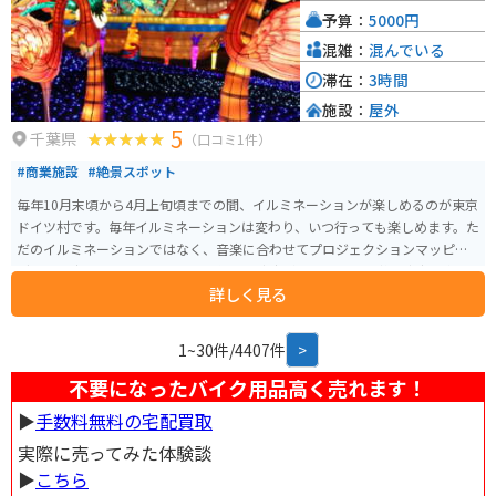
るので安心です。ツーリングの途中に立ち寄り、地元のグルメや景色を楽し
予算：
5000円
むのはいかがでしょうか。 周辺には、江戸川や国府台など、自然豊かな観光
スポットも点在しています。少し足を延ばせば、東京ディズニーリゾートに
混雑：
混んでいる
もアクセス可能です。
滞在：
3時間
施設：
屋外
5
千葉県
（口コミ1件）
#商業施設
#絶景スポット
毎年10月末頃から4月上旬頃までの間、イルミネーションが楽しめるのが東京
ドイツ村です。毎年イルミネーションは変わり、いつ行っても楽しめます。た
だのイルミネーションではなく、音楽に合わせてプロジェクションマッピン
グを映し出したり、シャボン玉を使った演出があったりと多彩な演出で楽し
詳しく見る
ませてくれます。 駐車場も敷地内にあり比較的近くに停めることはできます
が、クリスマスシーズンは混み合います。夕方から行っても車は停められな
い可能性があるので注意が必要です。飲食店もたくさんあります。ドイツ村と
1~30件/4407件
>
言われるだけあり、ソーセージは絶品です。他にも身体が温まるメニューを
多く揃えています。 夜だけではなく、昼間はパターゴルフや釣り堀、ドイツ
不要になったバイク用品高く売れます！
村で飼育している犬とふれあうことのできる施設などあります。小さいお子
▶︎
手数料無料の宅配買取
様はもちろん、大人まで老若男女問わず、遊べる施設です。
実際に売ってみた体験談
▶︎
こちら