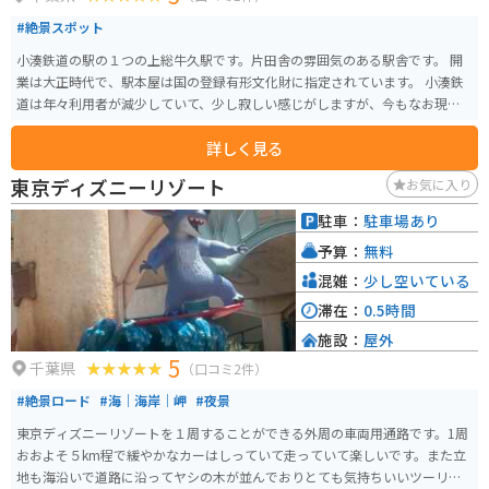
#絶景スポット
小湊鉄道の駅の１つの上総牛久駅です。片田舎の雰囲気のある駅舎です。 開
業は大正時代で、駅本屋は国の登録有形文化財に指定されています。 小湊鉄
道は年々利用者が減少していて、少し寂しい感じがしますが、今もなお現役
路線です。
詳しく見る
東京ディズニーリゾート
お気に入り
駐車：
駐車場あり
予算：
無料
混雑：
少し空いている
滞在：
0.5時間
施設：
屋外
5
千葉県
（口コミ2件）
#絶景ロード
#海｜海岸｜岬
#夜景
東京ディズニーリゾートを１周することができる外周の車両用通路です。1周
おおよそ５km程で緩やかなカーはしっていて走っていて楽しいです。また立
地も海沿いで道路に沿ってヤシの木が並んでおりとても気持ちいいツーリン