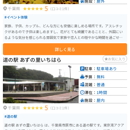
施設：
屋外
5
千葉県
（口コミ1件）
#イベント体験
家族、子供、カップル、どんな方にも安価に楽しめる場所です。アスレチッ
クがあるので子供は楽しめますし、花がとても綺麗であることと、外国にい
るような気分を感じられる雰囲気で家族や恋人との穏やかな時間を過ごせる
でしょう。
詳しく見る
道の駅 あずの里いちはら
お気に入り
駐車：
駐車場あり
予算：
無料
混雑：
普通
滞在：
1時間
施設：
屋内
5
千葉県
（口コミ1件）
#道の駅
道の駅 あずの里いちはら は、千葉県市原市にある道の駅です。東京湾アクア