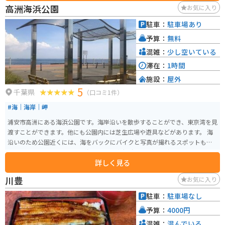
す。周辺には、九十九里浜や東金城跡など、観光スポットも点在しているの
高洲海浜公園
お気に入り
で、ツーリングの拠点としてもおすすめです。 道の駅 みのりの郷東金で、地
元の美味しいものを堪能したり、周辺の観光を楽しんでみてはいかがでしょ
駐車：
駐車場あり
うか。
予算：
無料
混雑：
少し空いている
滞在：
1時間
施設：
屋外
5
千葉県
（口コミ1件）
#海｜海岸｜岬
浦安市高洲にある海浜公園です。海岸沿いを散歩することができ、東京湾を見
渡すことができます。他にも公園内には芝生広場や遊具などがあります。 海
沿いのため公園近くには、海をバックにバイクと写真が撮れるスポットもあ
ります。幕張のベイエリア、海ほたる、東京ディズニーリゾートを眺めること
詳しく見る
が出来ます。
川豊
お気に入り
駐車：
駐車場なし
予算：
4000円
混雑：
混んでいる