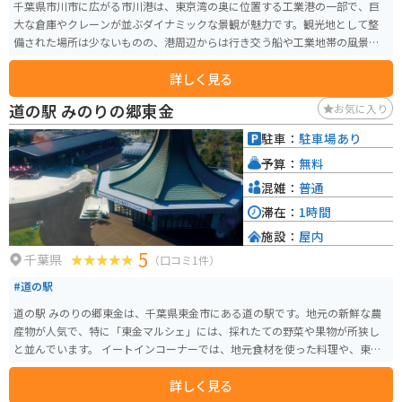
千葉県市川市に広がる市川港は、東京湾の奥に位置する工業港の一部で、巨
大な倉庫やクレーンが並ぶダイナミックな景観が魅力です。観光地として整
備された場所は少ないものの、港周辺からは行き交う船や工業地帯の風景を
間近に感じられ、写真撮影や散策を楽しむ人に人気があります。 特に夕方か
詳しく見る
ら夜にかけては、工場や施設の灯りが水面に映り込む工場夜景が美しく、静
かに眺められる穴場的スポットとして知られています。人が少ない分、落ち
道の駅 みのりの郷東金
お気に入り
着いて過ごせるのも魅力です。 バイクで訪れる場合は、湾岸エリアの直線道
路が走りやすく、ナイトツーリングにも適しています。ただし大型車の往来
駐車：
駐車場あり
が多いエリアでもあるため、交通量や路面状況に注意しながら走るのがおす
予算：
無料
すめです。また、SSTR出発地点としてもおすすめです。
混雑：
普通
滞在：
1時間
施設：
屋内
5
千葉県
（口コミ1件）
#道の駅
道の駅 みのりの郷東金は、千葉県東金市にある道の駅です。地元の新鮮な農
産物が人気で、特に「東金マルシェ」には、採れたての野菜や果物が所狭し
と並んでいます。 イートインコーナーでは、地元食材を使った料理や、東金
市のブランド豚「東金بوسو」を使ったカツカレーなどが楽しめます。 バイク
詳しく見る
で訪れる場合、道の駅には広々とした駐車場が完備されているので安心で