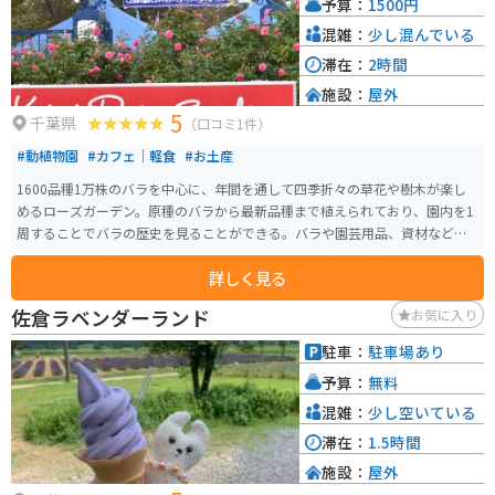
予算：
1500円
混雑：
少し混んでいる
滞在：
2時間
施設：
屋外
5
千葉県
（口コミ1件）
#動植物園
#カフェ｜軽食
#お土産
1600品種1万株のバラを中心に、年間を通して四季折々の草花や樹木が楽し
めるローズガーデン。原種のバラから最新品種まで植えられており、園内を1
周することでバラの歴史を見ることができる。バラや園芸用品、資材などを
販売するガーデンセンター、バラをモチーフとしたグッズが揃うローズショ
詳しく見る
ップ、レストラン、オープンカフェもあり、名物のバラのソフトクリームな
どが楽しめる。バラの開花シーズンには、コンサート、展示会などのイベン
佐倉ラベンダーランド
お気に入り
トや、バラをはじめとした各種セミナーも開催。
駐車：
駐車場あり
予算：
無料
混雑：
少し空いている
滞在：
1.5時間
施設：
屋外