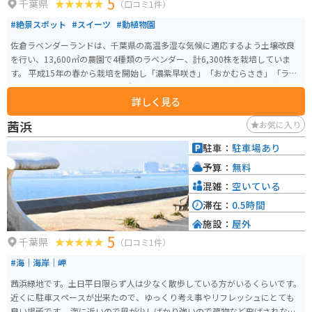
5
千葉県
（口コミ1件）
#絶景スポット
#スイーツ
#動植物園
佐倉ラベンダーランドは、千葉県の高温多湿な気候に適応するよう土壌改良
を行い、13,600㎡の農園で4種類のラベンダー、計6,300株を栽培していま
す。 平成15年の春から栽培を開始し「濃紫早咲き」「おかむらさき」「ラバ
ンジン」「レイラブルー」の4種類が主に咲いていますが、約7,000平方メー
詳しく見る
トルの敷地には「濃紫早咲」「おかむらさき」「グロッソ」という3種類のラ
ベンダー約5,000株も栽培されています。 毎年6月上旬から7月上旬にかけて
茜浜
お気に入り
ラベンダーまつりが開催され、春から夏にかけて異なる種類のラベンダーを
楽しむことができます。また、園内にはピンクのコスモス畑やバラ園もあ
駐車：
駐車場あり
り、ラベンダーソフトやサシェなどの商品を購入できる小屋も設けられてお
予算：
無料
り、花の美しさと共にショッピングも楽しめます。
混雑：
空いている
滞在：
0.5時間
施設：
屋外
5
千葉県
（口コミ1件）
#海｜海岸｜岬
茜浜緑地です。土日平日限らず人は少なく散歩している方がいるくらいです。
近くに駐車スペースが出来たので、ゆっくり考え事やリフレッシュにとても
良い場所です。 海に近いので風が少しばかり強いので荷物など飛ばされない