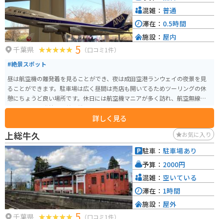
混雑：
普通
滞在：
0.5時間
施設：
屋内
5
千葉県
（口コミ1件）
#絶景スポット
昼は航空機の離発着を見ることができ、夜は成田空港ランウェイの夜景を見
ることができます。駐車場は広く昼間は売店も開いてるためツーリングの休
憩にちょうど良い場所です。休日には航空機マニアが多く訪れ、航空無線を
聞きながら離発着する航空機を楽しんでいるようです。
詳しく見る
上総牛久
お気に入り
駐車：
駐車場あり
予算：
2000円
混雑：
空いている
滞在：
1時間
施設：
屋外
5
千葉県
（口コミ1件）