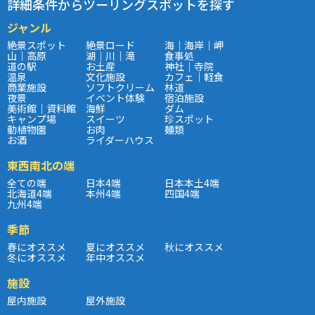
詳細条件からツーリングスポットを探す
ジャンル
絶景スポット
絶景ロード
海｜海岸｜岬
山｜高原
湖｜川｜滝
食事処
道の駅
お土産
神社｜寺院
温泉
文化施設
カフェ｜軽食
商業施設
ソフトクリーム
林道
夜景
イベント体験
宿泊施設
美術館｜資料館
海鮮
ダム
キャンプ場
スイーツ
珍スポット
動植物園
お肉
麺類
お酒
ライダーハウス
東西南北の端
全ての端
日本4端
日本本土4端
北海道4端
本州4端
四国4端
九州4端
季節
春にオススメ
夏にオススメ
秋にオススメ
冬にオススメ
年中オススメ
施設
屋内施設
屋外施設