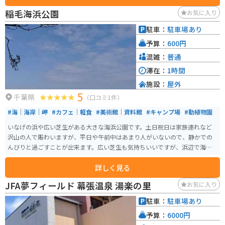
ポートタワーは、地上113メートルの展望台から東京湾〜房総半島を一望でき
稲毛海浜公園
お気に入り
ます。夕方は太平洋に沈んでいく夕陽が見られます。ドライブデートの立ち寄
り先にピッタリなスポットです。また、手ぶらで楽しめるバーベキュー場も
駐車：
駐車場あり
あり、家族連れやグループでのアウトドア遊びに最適です。春には桜が美し
予算：
600円
く咲き、花見スポットとしても人気があります。さらに、園内には240台収容
の駐車場や休憩所が完備されています。
混雑：
普通
滞在：
1時間
施設：
屋外
5
千葉県
（口コミ1件）
#海｜海岸｜岬
#カフェ｜軽食
#美術館｜資料館
#キャンプ場
#動植物園
いなげの浜や広い芝生がある大きな海浜公園です。土日祝日は家族連れなど
沢山の人で賑わいますが、平日や午前中はあまり人がいないので、静かでの
んびりと過ごすことが出来ます。広い芝生も気持ちいいですが、浜辺で海を
見ながら過ごすと時間を忘れます。公園内には花の美術館やプール、グラン
詳しく見る
ピング施設、ちょっとしたカフェもあり美味しいコーヒーが飲めます。
JFA夢フィールド 幕張温泉 湯楽の里
お気に入り
駐車：
駐車場あり
予算：
6000円