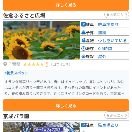
詳しく見る
佐倉ふるさと広場
お気に入り
駐車：
駐車場あり
予算：
無料
混雑：
少し空いている
滞在：
0.5時間
施設：
屋外
5
千葉県
（口コミ1件）
#絶景スポット
オランダ風車リーフデがあり、春にはチューリップ、夏にはヒマワリ、秋に
はコスモスが辺り一面咲き誇ります。それぞれの季節にイベントがあった
り、花の摘み取りもできます。近くにサイクリングロードもあり、自転車で
来る人もたくさんいます。売店には近くの牧場の美味しいソフトクリームが
詳しく見る
食べられる所もあります。
京成バラ園
お気に入り
駐車：
駐車場あり