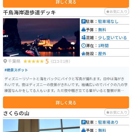
詳しく見る
イクで訪れる際は、駐車場も広く停めやすいので安心です。また、道の駅の
すぐそばには、太平洋を一望できる海岸線が広がっており、ツーリングの休
千鳥海岸遊歩道デッキ
お気に入り
憩スポットとしても最適です。 周辺には、海水浴やサーフィンを楽しめるビ
ーチや、花畑、遊歩道などがあり、自然を満喫することができます。道の駅
駐車：
駐車場なし
風和里しばやまは、房総半島の魅力を満喫できるスポットです。
予算：
無料
混雑：
少し空いている
滞在：
1時間
施設：
屋外
5
千葉県
（口コミ1件）
#絶景スポット
ディズニーリゾートと海をバックにバイクと写真が撮れます。日中は海がき
れいです。夜はディズニーの夜景がきれいです。結構広いのでバイクの八の字
練習なんかをしてる人もいます。ただ夜中騒ぎ立てる輩がいると警察が来る
こともあるのでそこだけ注意です
詳しく見る
さくらの山
お気に入り
駐車：
駐車場あり
予算：
無料