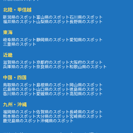
北陸・甲信越
新潟県のスポット
富山県のスポット
石川県のスポット
福井県のスポット
山梨県のスポット
長野県のスポット
東海
岐阜県のスポット
静岡県のスポット
愛知県のスポット
三重県のスポット
近畿
滋賀県のスポット
京都府のスポット
大阪府のスポット
兵庫県のスポット
奈良県のスポット
和歌山県のスポット
中国・四国
鳥取県のスポット
島根県のスポット
岡山県のスポット
広島県のスポット
山口県のスポット
徳島県のスポット
香川県のスポット
愛媛県のスポット
高知県のスポット
九州・沖縄
福岡県のスポット
佐賀県のスポット
長崎県のスポット
熊本県のスポット
大分県のスポット
宮崎県のスポット
鹿児島県のスポット
沖縄県のスポット