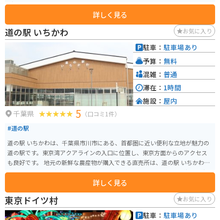
グスポットです。
詳しく見る
道の駅 いちかわ
お気に入り
駐車：
駐車場あり
予算：
無料
混雑：
普通
滞在：
1時間
施設：
屋内
5
千葉県
（口コミ1件）
#道の駅
道の駅 いちかわは、千葉県市川市にある、首都圏に近い便利な立地が魅力の
道の駅です。東京湾アクアラインの入口に位置し、東京方面からのアクセス
も良好です。 地元の新鮮な農産物が購入できる直売所は、道の駅 いちかわの
目玉の一つです。朝採れの野菜や果物はもちろんのこと、地元産の海苔や海
詳しく見る
産物の加工品など、お土産にも最適な品々が並びます。 また、レストランで
は、地元産の食材をふんだんに使った料理を楽しむことができます。東京湾
東京ドイツ村
お気に入り
を一望できる展望デッキも併設されており、ドライブの休憩に最適です。 バ
イクで訪れる場合、道の駅 いちかわには、広々とした駐車場が完備されてい
駐車：
駐車場あり