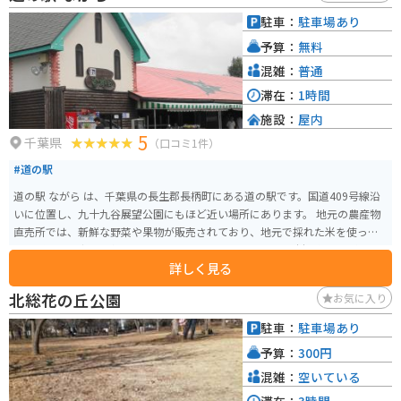
駐車：
駐車場あり
予算：
無料
混雑：
普通
滞在：
1時間
施設：
屋内
5
千葉県
（口コミ1件）
#道の駅
道の駅 ながら は、千葉県の長生郡長柄町にある道の駅です。国道409号線沿
いに位置し、九十九谷展望公園にもほど近い場所にあります。 地元の農産物
直売所では、新鮮な野菜や果物が販売されており、地元で採れた米を使った
おにぎりや弁当も人気です。 レストランでは、地元産の食材を使った料理を
詳しく見る
楽しむことができ、特に、長柄町特産の「ながいきひめ」を使ったスイーツ
はおすすめです。 また、道の駅 ながら からは、九十九谷の絶景を一望するこ
北総花の丘公園
お気に入り
とができます。 バイクで訪れる場合、道の駅 ながらは、駐車場も広く、休憩
場所としても最適です。九十九谷展望公園へ行く道は、ワインディングロー
駐車：
駐車場あり
ドが続くので、ツーリングにもおすすめです。 周辺には、ドイツの農村をイ
予算：
300円
メージしたテーマパーク「マザー牧場」や、日帰り温泉施設「龍宮の湯」な
ど、観光スポットも充実しています。
混雑：
空いている