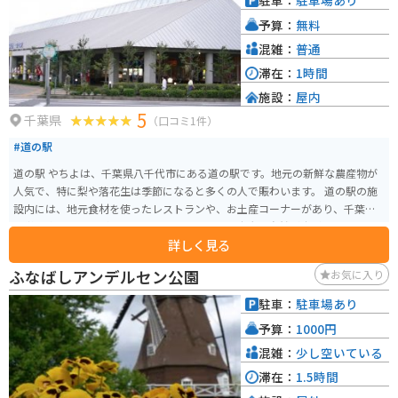
駐車：
駐車場あり
予算：
無料
混雑：
普通
滞在：
1時間
施設：
屋内
5
千葉県
（口コミ1件）
#道の駅
道の駅 やちよは、千葉県八千代市にある道の駅です。地元の新鮮な農産物が
人気で、特に梨や落花生は季節になると多くの人で賑わいます。 道の駅の施
設内には、地元食材を使ったレストランや、お土産コーナーがあり、千葉の
味覚を楽しむことができます。また、周辺には広大な自然が広がり、サイク
詳しく見る
リングコースとしても人気があります。道の駅には広い駐車場と休憩スペー
スも用意されているので、バイクでのツーリングにも最適です。 特産品とし
ふなばしアンデルセン公園
お気に入り
ては、落花生の加工品や、梨を使ったスイーツなどが人気です。道の駅で購
入できるほか、周辺の農園でも直売を行っている場合があります。
駐車：
駐車場あり
予算：
1000円
混雑：
少し空いている
滞在：
1.5時間