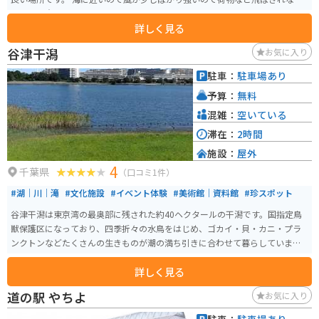
ように注意しましょう。
詳しく見る
谷津干潟
お気に入り
駐車：
駐車場あり
予算：
無料
混雑：
空いている
滞在：
2時間
施設：
屋外
4
千葉県
（口コミ1件）
#湖｜川｜滝
#文化施設
#イベント体験
#美術館｜資料館
#珍スポット
⾕津⼲潟は東京湾の最奥部に残された約40ヘクタールの⼲潟です。国指定鳥
獣保護区になっており、四季折々の水鳥をはじめ、ゴカイ・⾙・カニ・プラ
ンクトンなどたくさんの⽣きものが潮の満ち引きに合わせて暮らしていま
す。
詳しく見る
道の駅 やちよ
お気に入り