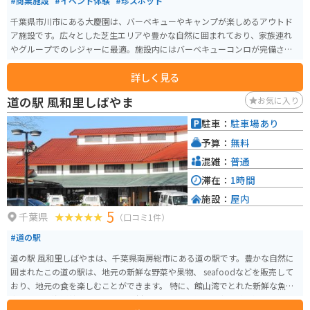
#商業施設
#イベント体験
#珍スポット
千葉県市川市にある大慶園は、バーベキューやキャンプが楽しめるアウトド
ア施設です。広々とした芝生エリアや豊かな自然に囲まれており、家族連れ
やグループでのレジャーに最適。施設内にはバーベキューコンロが完備され
ているため、手ぶらで訪れても気軽にアウトドア料理が楽しめます。バイク
詳しく見る
ツーリングの途中に立ち寄るのにも便利な立地で、駐輪場も整備されていま
す。周辺には観光スポットも多く、ツーリングの休憩ポイントとしてもおす
道の駅 風和里しばやま
お気に入り
すめです。天候に応じて施設の利用状況を事前に確認することをお忘れな
く。
駐車：
駐車場あり
予算：
無料
混雑：
普通
滞在：
1時間
施設：
屋内
5
千葉県
（口コミ1件）
#道の駅
道の駅 風和里しばやまは、千葉県南房総市にある道の駅です。豊かな自然に
囲まれたこの道の駅は、地元の新鮮な野菜や果物、 seafoodなどを販売して
おり、地元の食を楽しむことができます。 特に、館山湾でとれた新鮮な魚介
類を使った海鮮丼や、地元産の食材をふんだんに使った定食が人気です。バ