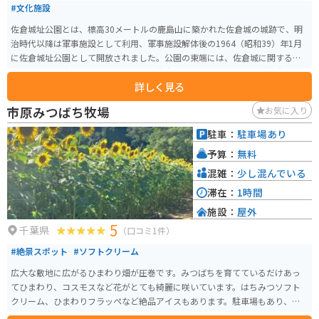
#文化施設
佐倉城址公園とは、標高30メートルの鹿島山に築かれた佐倉城の城跡で、明
治時代以降は軍事施設として利用、軍事施設解体後の1964（昭和39）年1月
に佐倉城址公園として開放されました。公園の東端には、佐倉城に関する模
型や古写真、出土遺物などを展示した佐倉城址公園管理センター（佐倉城址
詳しく見る
公園センター）があります。
市原みつばち牧場
お気に入り
駐車：
駐車場あり
予算：
無料
混雑：
少し混んでいる
滞在：
1時間
施設：
屋外
5
千葉県
（口コミ1件）
#絶景スポット
#ソフトクリーム
広大な敷地に広がるひまわり畑が圧巻です。みつばちを育てているだけあっ
てひまわり、コスモスなど花がとても綺麗に咲いています。はちみつソフト
クリーム、ひまわりフラッペなど絶品アイスもあります。駐車場もあり、ス
タッフの方々も明るくてオススメです。