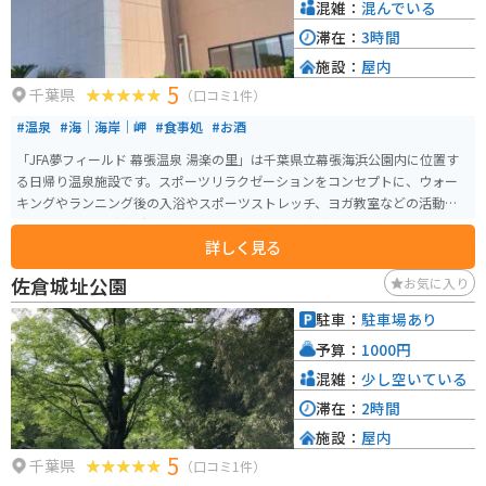
混雑：
混んでいる
滞在：
3時間
施設：
屋内
5
千葉県
（口コミ1件）
#温泉
#海｜海岸｜岬
#食事処
#お酒
「JFA夢フィールド 幕張温泉 湯楽の里」は千葉県立幕張海浜公園内に位置す
る日帰り温泉施設です。スポーツリラクゼーションをコンセプトに、ウォー
キングやランニング後の入浴やスポーツストレッチ、ヨガ教室などの活動が
できます。 高濃度炭酸泉や展望露天風呂からは東京湾の景色を楽しむことが
詳しく見る
でき、非日常のリラックス体験ができます。また、岩盤浴もあり、自律神経の
整えや美容効果も期待されています。さらに、海を眺めながらこだわりの料
佐倉城址公園
お気に入り
理も楽しむことができます。
駐車：
駐車場あり
予算：
1000円
混雑：
少し空いている
滞在：
2時間
施設：
屋内
5
千葉県
（口コミ1件）