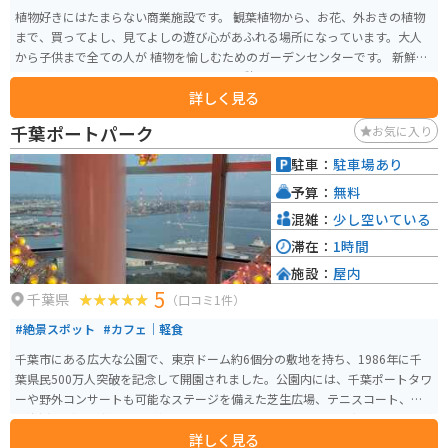
植物好きにはたまらない商業施設です。 観葉植物から、お花、外おきの植物
まで、買ってよし、見てよしの遊び心があふれる場所になっています。大人
から子供まで全ての人が 植物を愉しむためのガーデンセンターです。 新鮮な
野菜が楽しめるカフェスペースもあり、休憩スポットとしても利用できま
詳しく見る
す。
千葉ポートパーク
お気に入り
駐車：
駐車場あり
予算：
無料
混雑：
少し空いている
滞在：
1時間
施設：
屋内
5
千葉県
（口コミ1件）
#絶景スポット
#カフェ｜軽食
千葉市にある広大な公園で、東京ドーム約6個分の敷地を持ち、1986年に千
葉県民500万人突破を記念して開園されました。公園内には、千葉ポートタワ
ーや野外コンサートも可能なステージを備えた芝生広場、テニスコート、人
工海浜など、多彩な施設が揃っています。ビーチプラザでは、潮風を感じなが
詳しく見る
らのんびりと過ごすことができ、ウィンドサーフィンや水遊びも楽しめます。