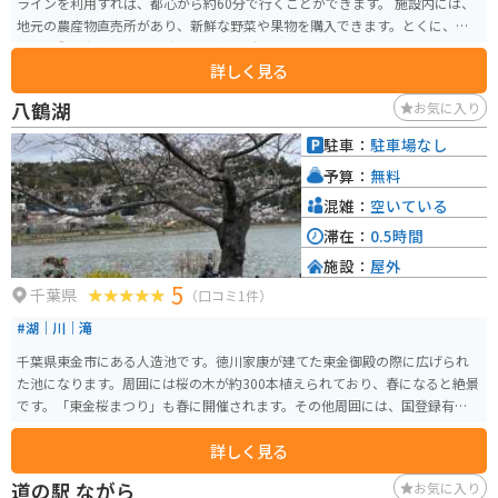
ラインを利用すれば、都心から約60分で行くことができます。 施設内には、
地元の農産物直売所があり、新鮮な野菜や果物を購入できます。とくに、市
原産の梨は有名で、旬の時期には直売所でも販売されます。 また、房総の豊
詳しく見る
かな自然を生かした、手作りアイスクリームのお店も人気です。地元産の牛
乳や果物を使った、ここでしか味わえないフレーバーを楽しむことができま
八鶴湖
お気に入り
す。 バイクで訪れる場合、道の駅には広々とした駐車場が用意されているの
で安心です。周辺には、東京湾を望む絶景スポットや、自然豊かな公園など、
駐車：
駐車場なし
ツーリングに最適なスポットも点在しています。
予算：
無料
混雑：
空いている
滞在：
0.5時間
施設：
屋外
5
千葉県
（口コミ1件）
#湖｜川｜滝
千葉県東金市にある人造池です。徳川家康が建てた東金御殿の際に広げられ
た池になります。周囲には桜の木が約300本植えられており、春になると絶景
です。「東金桜まつり」も春に開催されます。その他周囲には、国登録有形文
化財もあり、歴史的にも楽しいスポットとなっています。
詳しく見る
道の駅 ながら
お気に入り