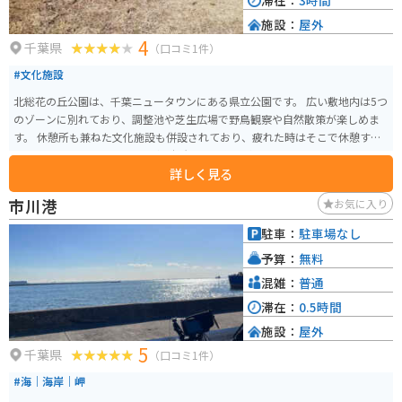
滞在：
3時間
施設：
屋外
4
千葉県
（口コミ1件）
#文化施設
北総花の丘公園は、千葉ニュータウンにある県立公園です。 広い敷地内は5つ
のゾーンに別れており、調整池や芝生広場で野鳥観察や自然散策が楽しめま
す。 休憩所も兼ねた文化施設も併設されており、疲れた時はそこで休憩する
こともできます。 また、緑の相談所という施設が設置されていて、そこでは
詳しく見る
専門のコンシェルジュによる植物についての無料相談を行っています。ガー
デニングや植物好きの人にはオススメの施設です。
市川港
お気に入り
駐車：
駐車場なし
予算：
無料
混雑：
普通
滞在：
0.5時間
施設：
屋外
5
千葉県
（口コミ1件）
#海｜海岸｜岬