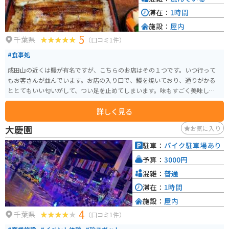
滞在：
1時間
施設：
屋内
5
千葉県
（口コミ1件）
#食事処
成田山の近くは鰻が有名ですが、こちらのお店はその１つです。いつ行って
もお客さんが並んでいます。お店の入り口で、鰻を焼いており、通りがかる
ととてもいい匂いがして、つい足を止めてしまいます。味もすごく美味しいで
す。
詳しく見る
大慶園
お気に入り
駐車：
バイク駐車場あり
予算：
3000円
混雑：
普通
滞在：
1時間
施設：
屋内
4
千葉県
（口コミ1件）