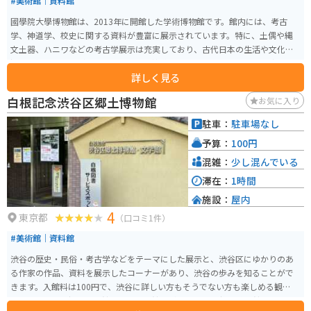
#美術館｜資料館
國學院大學博物館は、2013年に開館した学術博物館です。館内には、考古
学、神道学、校史に関する資料が豊富に展示されています。特に、土偶や縄
文土器、ハニワなどの考古学展示は充実しており、古代日本の生活や文化を
深く理解することができます。また、神道をテーマにした展示では、珍しい
詳しく見る
神具や祭祀の道具が紹介され、日本の宗教文化を学ぶことができます。さら
に、企画展も年に5,6回開催されており、訪れるたびに新しい発見がありま
白根記念渋谷区郷土博物館
お気に入り
す。静かで落ち着いた環境の中で、日本の歴史と文化をじっくりと楽しむこ
とができるスポットです。
駐車：
駐車場なし
予算：
100円
混雑：
少し混んでいる
滞在：
1時間
施設：
屋内
4
東京都
（口コミ1件）
#美術館｜資料館
渋谷の歴史・民俗・考古学などをテーマにした展示と、渋谷区にゆかりのあ
る作家の作品、資料を展示したコーナーがあり、渋谷の歩みを知ることがで
きます。入館料は100円で、渋谷に詳しい方もそうでない方も楽しめる観光ス
ポットです。「郷土博物館」と「文学館」があります。 郷土博物館では、渋