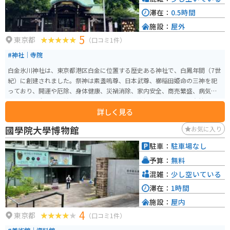
滞在：
0.5時間
施設：
屋外
5
東京都
（口コミ1件）
#神社｜寺院
白金氷川神社は、東京都港区白金に位置する歴史ある神社で、白鳳年間（7世
紀）に創建されました。祭神は素盞嗚尊、日本武尊、櫛稲田姫命の三神を祀
っており、開運や厄除、身体健康、災禍消除、家内安全、商売繁盛、病気平
癒、交通安全の御利益があるとされています。神社の境内は美しい自然に囲
詳しく見る
まれており、特に春には桜が咲き誇り、とてもきれいです。 白金氷川神社は
地域の総鎮守として信仰を集めており、年間を通じて多くの祭りや行事が行
國學院大學博物館
お気に入り
われます。特に、毎年9月の例大祭は多くの参拝者で賑わい、神輿や屋台が出
るなど、賑やかな雰囲気が楽しめます。
駐車：
駐車場なし
予算：
無料
混雑：
少し空いている
滞在：
1時間
施設：
屋内
4
東京都
（口コミ1件）