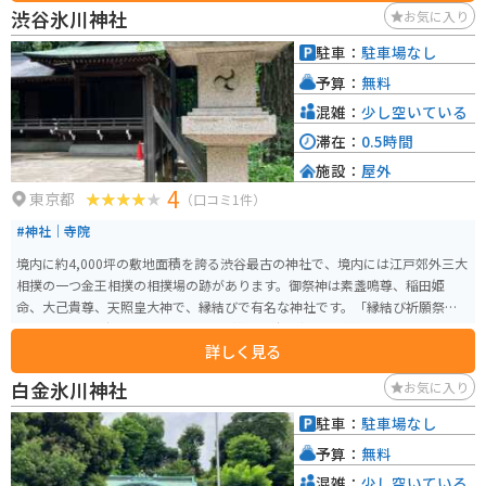
す。特に「群書類従」の版木（17,244枚）は重要文化財に指定されており、
渋谷氷川神社
お気に入り
その保存と展示は学術研究にも貢献しています。重文指定の『群書類従』版
木の保管や各種啓発事業を行っています。
駐車：
駐車場なし
予算：
無料
混雑：
少し空いている
滞在：
0.5時間
施設：
屋外
4
東京都
（口コミ1件）
#神社｜寺院
境内に約4,000坪の敷地面積を誇る渋谷最古の神社で、境内には江戸郊外三大
相撲の一つ金王相撲の相撲場の跡があります。御祭神は素盞鳴尊、稲田姫
命、大己貴尊、天照皇大神で、縁結びで有名な神社です。「縁結び祈願祭」
は毎月15日15時15分から斎行され、若い女性を中心に人気のイベントとなっ
詳しく見る
ています。
白金氷川神社
お気に入り
駐車：
駐車場なし
予算：
無料
混雑：
少し空いている