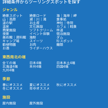
詳細条件からツーリングスポットを探す
ジャンル
絶景スポット
絶景ロード
海｜海岸｜岬
山｜高原
湖｜川｜滝
食事処
道の駅
お土産
神社｜寺院
温泉
文化施設
カフェ｜軽食
商業施設
ソフトクリーム
林道
夜景
イベント体験
宿泊施設
美術館｜資料館
海鮮
ダム
キャンプ場
スイーツ
珍スポット
動植物園
お肉
麺類
お酒
ライダーハウス
東西南北の端
全ての端
日本4端
日本本土4端
北海道4端
本州4端
四国4端
九州4端
季節
春にオススメ
夏にオススメ
秋にオススメ
冬にオススメ
年中オススメ
施設
屋内施設
屋外施設