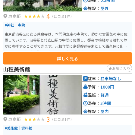
滞在：
0.5時間
施設：
屋外
4
東京都
（口コミ1件）
#神社｜寺院
東京都渋谷区にある乗泉寺は、本門佛立宗の寺院で、静かな雰囲気の中に位
置しています。渋谷駅と代官山駅の中間に位置し、都会の喧騒から離れて静
かに参拝することができます。元和年間に京都妙蓮寺末として西久保に創建
されましたが、太平洋戦争末期の東京大空襲で焼失した後、現在地に移転
詳しく見る
し、今に至ります。 境内には美しい庭園があり、四季折々の花々が咲き誇り
ます。特に秋には紅葉が美しいです。建築様式も見どころの一つで、伝統的な
山種美術館
お気に入り
日本の寺院建築の美しさを楽しむことができます。寺院内では、定期的に法
要やイベントが開催されており、地元の人々や観光客に親しまれています。
駐車：
駐車場なし
予算：
1000円
混雑：
普通
滞在：
3時間
施設：
屋内
3
東京都
（口コミ1件）
#美術館｜資料館