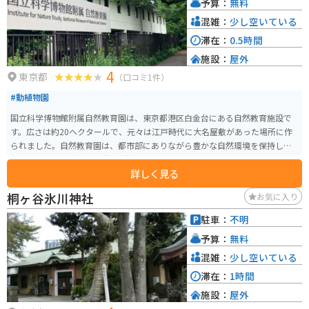
予算：
無料
です。
混雑：
少し空いている
滞在：
0.5時間
施設：
屋外
4
東京都
（口コミ1件）
#動植物園
国立科学博物館附属自然教育園は、東京都港区白金台にある自然教育施設で
す。広さは約20ヘクタールで、元々は江戸時代に大名屋敷があった場所に作
られました。自然教育園は、都市部にありながら豊かな自然環境を保持して
おり、四季折々の植物や動物を観察することができます。 園内には、多様な
詳しく見る
植物が生息する湿地や林、池などが広がり、自然観察やバードウォッチング
に最適です。特に春には桜や新緑、秋には紅葉が美しいです。また、定期的に
桐ヶ谷氷川神社
お気に入り
自然観察会やワークショップなどのイベントも開催され、子供から大人まで
楽しめるプログラムが充実しています。施設内にはビジターセンターがあ
駐車：
不明
り、展示や資料を通じて自然について学ぶことができます。
予算：
無料
混雑：
少し空いている
滞在：
1時間
施設：
屋外