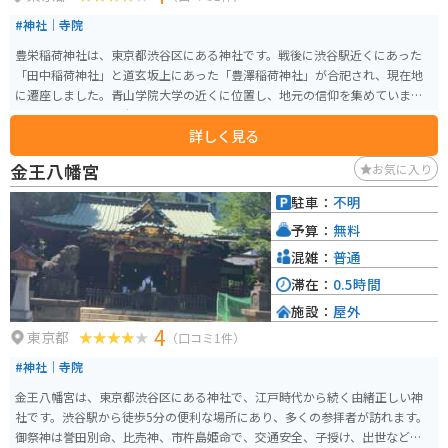
#神社｜寺院
豊栄稲荷神社は、東京都渋谷区にある神社です。戦後に渋谷駅近くにあった
「田中稲荷神社」と道玄坂上にあった「豊澤稲荷神社」が合祀され、現在地
に遷座しました。青山学院大学の近くに位置し、地元の信仰を集めていま
す。見どころは、千本鳥居と呼ばれる鳥居のトンネルです。参道には小さな鳥
詳しく見る
居が連なり、独特の神聖な雰囲気を醸し出しています。 こじんまりとした境
内ながら、静かで落ち着いた空間が広がり、都会の喧騒を忘れさせてくれま
金王八幡宮
お気に入り
す。また、金王八幡宮の兼務社であり、金運や商売繁盛のご利益があるとさ
れています。渋谷駅から徒歩圏内というアクセスの良さも魅力で、観光の合
駐車：
不明
間に立ち寄るのに最適なスポットです。
予算：
無料
混雑：
普通
滞在：
0.5時間
施設：
屋外
4
東京都
（口コミ1件）
#神社｜寺院
金王八幡宮は、東京都渋谷区にある神社で、江戸時代から続く由緒正しい神
社です。渋谷駅から徒歩5分の便利な場所にあり、多くの参拝者が訪れます。
御祭神は誉田別命、比売神、市杵島姫命で、交通安全、子授け、出世などの