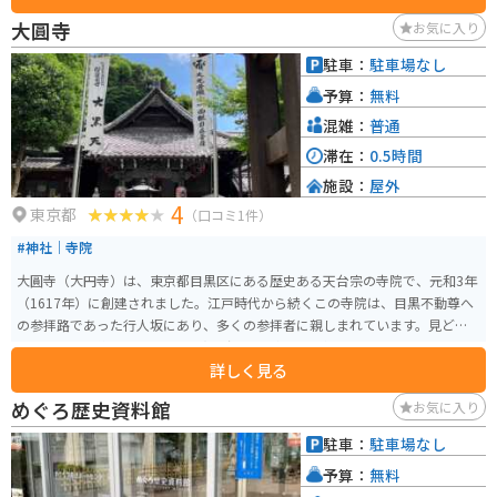
るのが特徴です。 また、入館料が無料で気軽に訪れることができます。定期
大圓寺
お気に入り
的に特別展や企画展も開催され、多様な彫刻作品に触れる機会が提供されて
います。アクセスは、東急東横線中目黒駅からバスで約10分の場所にあり、
駐車：
駐車場なし
周辺には目黒川や他の観光スポットも点在しています。散策の途中に立ち寄
予算：
無料
るのに最適なスポットです。現代彫刻に興味がある方や自然の中でアートを
楽しみたい方におすすめの場所です。
混雑：
普通
滞在：
0.5時間
施設：
屋外
4
東京都
（口コミ1件）
#神社｜寺院
大圓寺（大円寺）は、東京都目黒区にある歴史ある天台宗の寺院で、元和3年
（1617年）に創建されました。江戸時代から続くこの寺院は、目黒不動尊へ
の参拝路であった行人坂にあり、多くの参拝者に親しまれています。見どこ
ろの一つは、約500体の石仏や釈迦如来像が並ぶ境内です。これらの仏像は、
詳しく見る
江戸時代から現代に至るまでの多くの信仰者によって寄進されました。 ま
た、江戸三大大黒天の一つである「目黒大黒天」を祀っており、開運出世や
めぐろ歴史資料館
お気に入り
商売繁盛のご利益があるとされています。特に注目すべきは、「とろけ地
蔵」という名の石仏です。この地蔵は、悩み事解消や病気平癒にご利益があ
駐車：
駐車場なし
ると信じられており、多くの参拝者が訪れます。また、境内には「金箔薬師
予算：
無料
如来像」があり、体の悪い部分に金箔を貼り付けることで病気平癒を祈願す