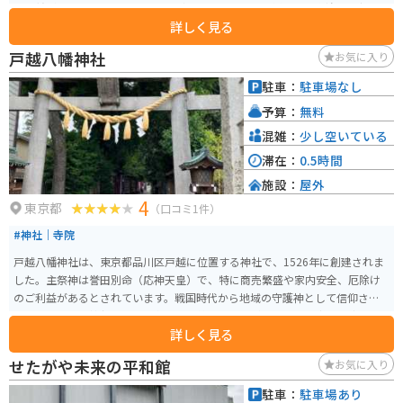
ご利益があるとされています。見どころとしては、色鮮やかな朱塗りの社殿
詳しく見る
や、豪華な彫刻が施された境内の建物があります。 特に江戸時代から続く伝
統行事「酉の市」や、例年9月に行われる「例大祭」は、多くの人々で賑わい
戸越八幡神社
お気に入り
ます。境内には美しい庭園もあり、四季折々の自然を楽しむことができます。
また、金王八幡宮は「渋谷金王子」として知られ、渋谷の守り神として親し
駐車：
駐車場なし
まれています。神社の近くには渋谷ヒカリエや東急百貨店などの商業施設も
予算：
無料
あり、観光やショッピングと合わせて訪れることができます。
混雑：
少し空いている
滞在：
0.5時間
施設：
屋外
4
東京都
（口コミ1件）
#神社｜寺院
戸越八幡神社は、東京都品川区戸越に位置する神社で、1526年に創建されま
した。主祭神は誉田別命（応神天皇）で、特に商売繁盛や家内安全、厄除け
のご利益があるとされています。戦国時代から地域の守護神として信仰され
てきた歴史ある神社です。境内には、美しい木々が立ち並び、都会の喧騒を
詳しく見る
忘れさせる静かな雰囲気が漂っています。また、境内には「夢叶うさぎ」や
「福分け猿」といった縁起物の像が設置されており、多くの参拝者が願掛け
せたがや未来の平和館
お気に入り
に訪れます。さらに、毎年9月には例大祭が開催され、多くの地元住民や観光
客で賑わいます。
駐車：
駐車場あり