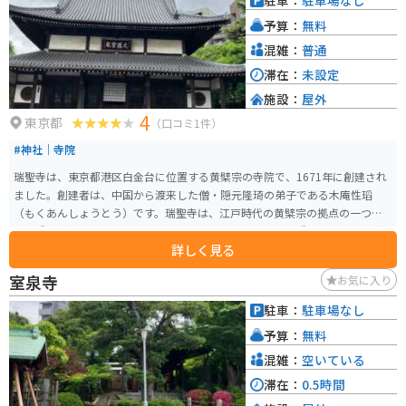
駐車：
駐車場なし
予算：
無料
混雑：
普通
滞在：
未設定
施設：
屋外
4
東京都
（口コミ1件）
#神社｜寺院
瑞聖寺は、東京都港区白金台に位置する黄檗宗の寺院で、1671年に創建され
ました。創建者は、中国から渡来した僧・隠元隆琦の弟子である木庵性瑫
（もくあんしょうとう）です。瑞聖寺は、江戸時代の黄檗宗の拠点の一つと
して重要な役割を果たしました。見どころの一つは、国の重要文化財に指定
詳しく見る
されている「大雄宝殿」です。大雄宝殿は、中国風の建築様式が特徴で、独
特の風格を持つ美しい建物です。また、境内には「山手七福神巡り」の一つ
室泉寺
お気に入り
である布袋尊が祀られており、多くの参拝者が訪れます。 さらに、瑞聖寺の
庭園は隈研吾の設計によるもので、現代的なデザインと禅の精神が融合した
駐車：
駐車場なし
空間となっています。木々の緑と静寂に包まれたこの庭園は、都会の喧騒を
予算：
無料
忘れさせる癒しの場所です。
混雑：
空いている
滞在：
0.5時間