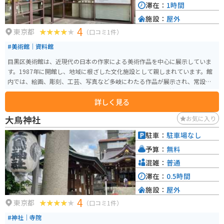
滞在：
1時間
施設：
屋外
4
東京都
（口コミ1件）
#美術館｜資料館
目黒区美術館は、近現代の日本の作家による美術作品を中心に展示していま
す。1987年に開館し、地域に根ざした文化施設として親しまれています。館
内では、絵画、彫刻、工芸、写真など多岐にわたる作品が展示され、常設展
の他にも企画展や特別展が定期的に開催されています。美術館は、目黒区民
詳しく見る
センターの一角にあり、広々とした敷地内には庭園も併設されており、四季
折々の自然を楽しむことができます。 展示作品だけでなく、美しい庭園散策
大鳥神社
お気に入り
も楽しめる点が観光客にとって魅力的です。また、館内にはワークショップ
や講演会などのイベントも開催されており、訪れるたびに新しい体験ができ
駐車：
駐車場なし
ます。アクセスも良く、目黒駅から徒歩10分と便利な立地にあります。周辺
予算：
無料
には目黒川や中目黒のカフェやショップも多く、観光の合間に立ち寄るのに
最適なスポットです。
混雑：
普通
滞在：
0.5時間
施設：
屋外
4
東京都
（口コミ1件）
#神社｜寺院