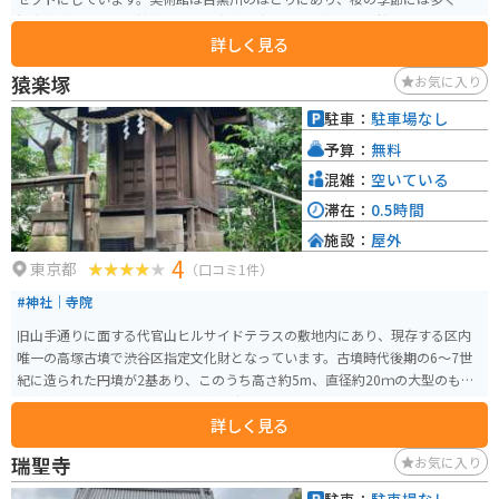
観光客が訪れます。館内では、昭和以降生まれの画家による桜をテーマにし
詳しく見る
た大作が展示されており、特に「桜百景」と題された常設展示室が見どころ
です。 年に4〜5回の展覧会が開催され、テーマに沿ったコレクション展が行
猿楽塚
お気に入り
われるため、何度訪れても新しい作品に出会えます。美術館は広々とした明
るい空間で、ゆっくりと日本画を鑑賞することができます。桜の季節に合わ
駐車：
駐車場なし
せて訪れると、目黒川沿いの美しい景色とともに楽しむことができ、観光の
予算：
無料
際にはぜひ訪れたいスポットです。
混雑：
空いている
滞在：
0.5時間
施設：
屋外
4
東京都
（口コミ1件）
#神社｜寺院
旧山手通りに面する代官山ヒルサイドテラスの敷地内にあり、現存する区内
唯一の高塚古墳で渋谷区指定文化財となっています。古墳時代後期の6～7世
紀に造られた円墳が2基あり、このうち高さ約5m、直径約20ｍの大型のもの
が「猿楽塚」と呼ばれ、周辺地名の由来となっています。
詳しく見る
瑞聖寺
お気に入り