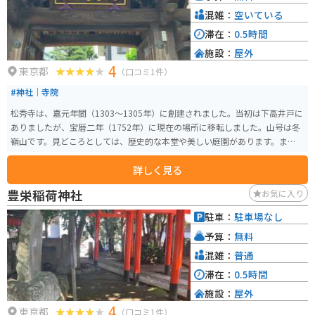
混雑：
空いている
滞在：
0.5時間
施設：
屋外
4
東京都
（口コミ1件）
#神社｜寺院
松秀寺は、嘉元年間（1303～1305年）に創建されました。当初は下高井戸に
ありましたが、宝暦二年（1752年）に現在の場所に移転しました。山号は冬
嶺山です。見どころとしては、歴史的な本堂や美しい庭園があります。また、
江戸時代から続く伝統行事が多く行われており、地域の文化や歴史を感じる
詳しく見る
ことができます。特に注目すべきは、境内にある六角堂で、地域の人々から
親しまれています。
豊栄稲荷神社
お気に入り
駐車：
駐車場なし
予算：
無料
混雑：
普通
滞在：
0.5時間
施設：
屋外
4
東京都
（口コミ1件）