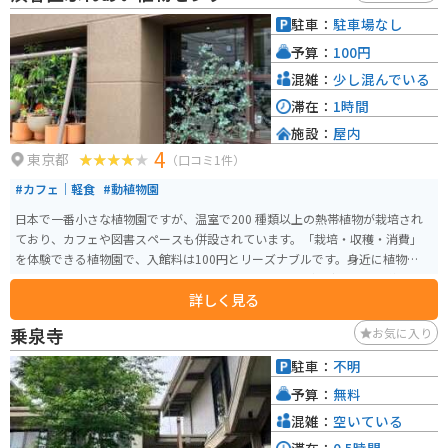
は芝生やベンチが設けられており、小さな公園のような雰囲気も楽しめま
駐車：
駐車場なし
す。
予算：
100円
混雑：
少し混んでいる
滞在：
1時間
施設：
屋内
4
東京都
（口コミ1件）
#カフェ｜軽食
#動植物園
日本で一番小さな植物園ですが、温室で200 種類以上の熱帯植物が栽培され
ており、カフェや図書スペースも併設されています。「栽培・収穫・消費」
を体験できる植物園で、入館料は100円とリーズナブルです。身近に植物の存
在を感じることのできるイベントやワークショップなども定期的に開催され
詳しく見る
ています。
乗泉寺
お気に入り
駐車：
不明
予算：
無料
混雑：
空いている