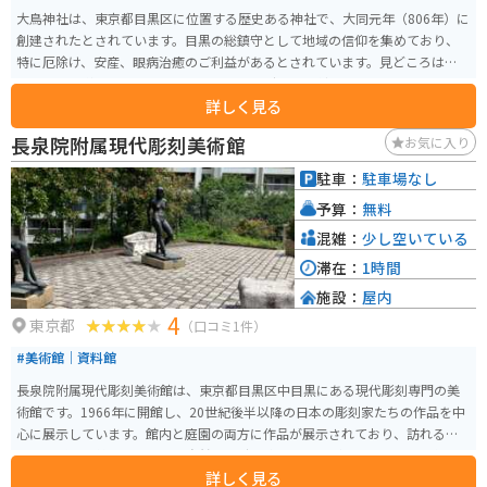
大鳥神社は、東京都目黒区に位置する歴史ある神社で、大同元年（806年）に
創建されたとされています。目黒の総鎮守として地域の信仰を集めており、
特に厄除け、安産、眼病治癒のご利益があるとされています。見どころは、毎
年11月に開催される「酉の市」です。江戸時代から続くこの祭りでは、多く
詳しく見る
の参拝者が縁起物の熊手を求めて訪れます。祭りの期間中、境内は露店が立
ち並び、賑やかな雰囲気に包まれます。また、太々神楽「熊手の舞」が奉納
長泉院附属現代彫刻美術館
お気に入り
され、伝統的な芸能を楽しむことができます。周辺には目黒川やカフェ、シ
ョップも多く、散策と合わせて楽しむことができます。
駐車：
駐車場なし
予算：
無料
混雑：
少し空いている
滞在：
1時間
施設：
屋内
4
東京都
（口コミ1件）
#美術館｜資料館
長泉院附属現代彫刻美術館は、東京都目黒区中目黒にある現代彫刻専門の美
術館です。1966年に開館し、20世紀後半以降の日本の彫刻家たちの作品を中
心に展示しています。館内と庭園の両方に作品が展示されており、訪れる
人々は彫刻の美しさと庭園の自然を同時に楽しむことができます。展示作品
詳しく見る
は、触れることができるものも多く、視覚だけでなく触覚でも彫刻を楽しめ