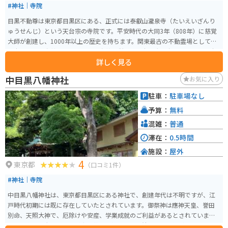
#神社｜寺院
目黒不動尊は東京都目黒区にある、正式には泰叡山瀧泉寺（たいえいざんり
ゅうせんじ）という天台宗の寺院です。平安時代の大同3年（808年）に慈覚
大師が創建し、1000年以上の歴史を持ちます。関東最古の不動霊場として、
熊本の木原不動尊、千葉の成田不動尊と併せて日本三大不動の一つです。 本
詳しく見る
尊は不動明王像で、古くから「目黒不動」として親しまれています。江戸時
代には徳川家康が寺社奉行に命じて江戸五色不動の一つに指定しました。境
中目黒八幡神社
お気に入り
内には豊かな自然が広がり、春の桜や秋の紅葉など四季折々の美しさを堪能
できます。目黒のパワースポットとして、遠方からも多くの人が足を運ぶスポ
駐車：
駐車場なし
ットです。
予算：
無料
混雑：
普通
滞在：
0.5時間
施設：
屋外
4
東京都
（口コミ1件）
#神社｜寺院
中目黒八幡神社は、東京都目黒区にある神社で、創建年代は不明ですが、江
戸時代初期には既に存在していたとされています。御祭神は應神天皇、誉田
別命、天照大神で、厄除けや安産、学業成就のご利益があるとされていま
す。境内には大きな木々が生い茂り、静かで落ち着いた雰囲気があります。