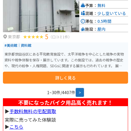
予算：
無料
混雑：
少し空いている
滞在：
0.5時間
施設：
屋内
5
東京都
（口コミ1件）
#美術館｜資料館
東京都世田谷区にある平和教育施設で、太平洋戦争を中心とした戦争の実物
資料や戦争体験を保存・展示しています。この施設では、過去の戦争の歴史
や、現代の紛争・人権問題、SDGsに関連する展示も行われています。 展示を
通じて戦争の悲惨さを学び、平和の大切さを考える機会を得ることができま
詳しく見る
す。毎週火曜日が休館日で、年末年始には特別休館があります。入館料は無料
で、企画展やイベントなども定期的に開催されています。戦時中の品々が展
示されているコーナーもあり、平和の尊さを改めて認識できるスポットで
1~30件/4407件
>
す。
不要になったバイク用品高く売れます！
▶︎
手数料無料の宅配買取
実際に売ってみた体験談
▶︎
こちら