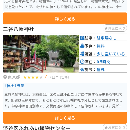
史ある稲荷神社です。明和9年（1772年）に発生した「明和の大火」の際に火
災を免れたことで、火伏せの神として信仰されています。この神社は、小さ
いながらも地元の人々に親しまれており、特に地元の祭りや行事の際には多
詳しく見る
くの参拝者で賑わいます。 神社の境内は、静かで落ち着いた雰囲気に包まれ
ており、鳥居や社殿が美しく整えられています。また、神社の近くには八芳
三谷八幡神社
お気に入り
園や白金氷川神社などの観光スポットもあり、散策の合間に立ち寄るのに適
した場所です。
駐車：
駐車場なし
予算：
無料
混雑：
少し空いている
滞在：
0.5時間
施設：
屋外
4
東京都
（口コミ1件）
#神社｜寺院
三谷八幡神社は、東京都品川区の武蔵小山エリアに位置する歴史ある神社で
す。創建は元禄年間で、もともとは小山八幡神社の分社として設立されまし
た。御祭神は誉田別命で、文武両道の神様として信仰されています。見どこ
ろは、美しい桜が咲き誇る春の風景です。境内には大きな桜の木があり、花
詳しく見る
見の季節には多くの参拝者が訪れます。 また、毎年9月上旬には小山八幡神社
と合同で例大祭「両社祭」が行われ、地域の活気に包まれます。神社の周囲
渋谷区ふれあい植物センター
お気に入り
は静かな住宅街にあり、訪れる人々に落ち着いた雰囲気があります。境内に