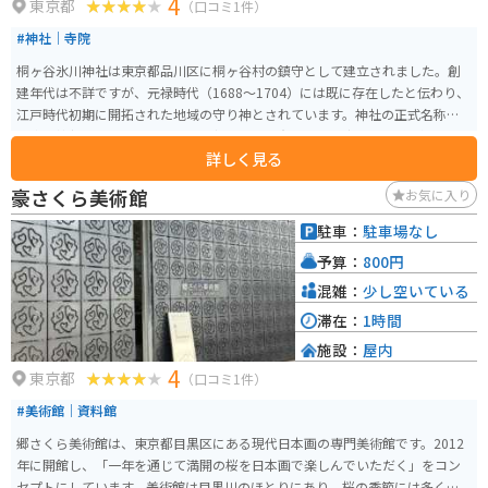
4
東京都
（口コミ1件）
#神社｜寺院
桐ヶ谷氷川神社は東京都品川区に桐ヶ谷村の鎮守として建立されました。創
建年代は不詳ですが、元禄時代（1688～1704）には既に存在したと伝わり、
江戸時代初期に開拓された地域の守り神とされています。神社の正式名称は
「氷川神社」で、地域の人々から親しまれる存在です。 社殿は風格があり、
詳しく見る
参道は手入れが行き届いていて、清々しい木漏れ日が参拝者を迎えます。主神
は素盞嗚尊（すさのおのみこと）です。毎年9月13日に近い週末には例祭が行
豪さくら美術館
お気に入り
われ、地域の人が多く参加しています。
駐車：
駐車場なし
予算：
800円
混雑：
少し空いている
滞在：
1時間
施設：
屋内
4
東京都
（口コミ1件）
#美術館｜資料館
郷さくら美術館は、東京都目黒区にある現代日本画の専門美術館です。2012
年に開館し、「一年を通じて満開の桜を日本画で楽しんでいただく」をコン
セプトにしています。美術館は目黒川のほとりにあり、桜の季節には多くの