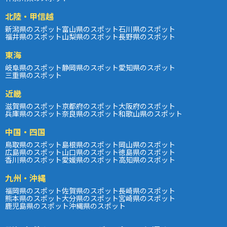
北陸・甲信越
新潟県のスポット
富山県のスポット
石川県のスポット
福井県のスポット
山梨県のスポット
長野県のスポット
東海
岐阜県のスポット
静岡県のスポット
愛知県のスポット
三重県のスポット
近畿
滋賀県のスポット
京都府のスポット
大阪府のスポット
兵庫県のスポット
奈良県のスポット
和歌山県のスポット
中国・四国
鳥取県のスポット
島根県のスポット
岡山県のスポット
広島県のスポット
山口県のスポット
徳島県のスポット
香川県のスポット
愛媛県のスポット
高知県のスポット
九州・沖縄
福岡県のスポット
佐賀県のスポット
長崎県のスポット
熊本県のスポット
大分県のスポット
宮崎県のスポット
鹿児島県のスポット
沖縄県のスポット