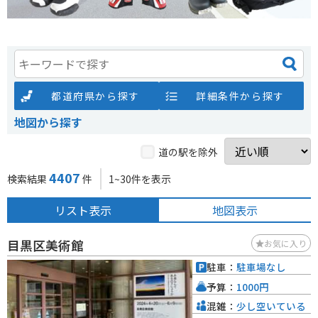
都道府県から探す
詳細条件から探す
地図から探す
道の駅を除外
4407
検索結果
件
1~30件を表示
リスト表示
地図表示
目黒区美術館
お気に入り
駐車：
駐車場なし
予算：
1000円
混雑：
少し空いている