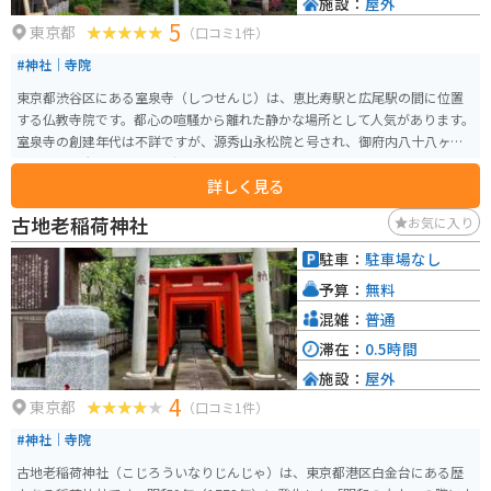
施設：
屋外
5
東京都
（口コミ1件）
#神社｜寺院
東京都渋谷区にある室泉寺（しつせんじ）は、恵比寿駅と広尾駅の間に位置
する仏教寺院です。都心の喧騒から離れた静かな場所として人気があります。
室泉寺の創建年代は不詳ですが、源秀山永松院と号され、御府内八十八ヶ所
霊場7番札所です。境内は広く、手入れの行き届いた美しい庭園があり、季節
詳しく見る
ごとに異なる風景を楽しむことができます。また、室泉寺は歴史的な価値も
高く、本堂や門などの建築物は伝統的な日本の寺院建築の美しさを感じさせ
古地老稲荷神社
お気に入り
ます。寺院では様々な宗教行事やイベントが行われています。特に春と秋の季
節には、美しい紅葉や花々が見られ、多くの観光客が訪れます。
駐車：
駐車場なし
予算：
無料
混雑：
普通
滞在：
0.5時間
施設：
屋外
4
東京都
（口コミ1件）
#神社｜寺院
古地老稲荷神社（こじろういなりじんじゃ）は、東京都港区白金台にある歴