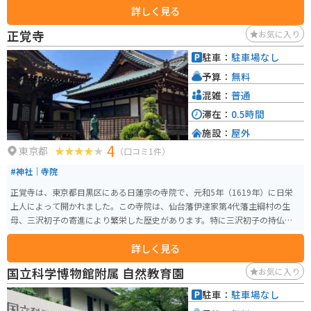
詳しく見る
見どころは、「君が代」の歌詞に登場する「さざれ石」が奉納されており、
写真スポットとして人気です。また、毎年9月第4土曜・日曜には例大祭が開
正覚寺
お気に入り
催され、多くの地元住民や観光客が訪れます。中目黒駅から徒歩8分とアクセ
スも良く、周辺には目黒川や人気のカフェ、ショップも多くあります。散策
駐車：
駐車場なし
の途中に立ち寄るのに最適なスポットです。
予算：
無料
混雑：
普通
滞在：
0.5時間
施設：
屋外
4
東京都
（口コミ1件）
#神社｜寺院
正覚寺は、東京都目黒区にある日蓮宗の寺院で、元和5年（1619年）に日栄
上人によって開かれました。この寺院は、仙台藩伊達家第4代藩主綱村の生
母、三沢初子の寄進により繁栄した歴史があります。特に三沢初子の持仏で
ある鬼子母神像が安置されており、多くの参拝者が訪れます。 見どころは、
詳しく見る
美しい境内と歴史的建造物です。大きな山門と境内の樹木が印象的で、静か
で落ち着いた雰囲気の中で参拝することができます。また、境内には様々な
国立科学博物館附属 自然教育園
お気に入り
花々が咲き誇り、四季折々の自然を楽しむことができます。周辺には中目黒
の人気カフェやショップも多く、観光の合間に立ち寄るのに最適な場所で
駐車：
駐車場なし
す。歴史と自然が融合した正覚寺は、心静かに過ごせるおすすめのスポット