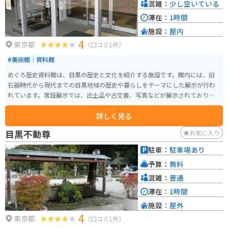
ることができます。
混雑：
少し空いている
滞在：
1時間
施設：
屋内
4
東京都
（口コミ1件）
#美術館｜資料館
めぐろ歴史資料館は、目黒の歴史と文化を紹介する施設です。館内には、旧
石器時代から現代までの目黒地域の歴史や暮らしをテーマにした展示が行わ
れています。常設展示では、出土品や古文書、写真などが展示されており、
地域の変遷を学ぶことができます。特に、目黒の江戸時代の風景や産業、生
詳しく見る
活様式を再現したジオラマや模型が見どころです。 また、企画展示スペース
では、定期的に特別展やテーマ展が開催され、様々な視点から目黒の歴史を
目黒不動尊
お気に入り
掘り下げています。資料館はコンパクトながらも充実した展示内容で、楽し
めます。入館料は無料で、観光や散策の合間に気軽に立ち寄ることができま
駐車：
駐車場あり
す。近くには中目黒駅や目黒川もあり、アクセスも良好です。
予算：
無料
混雑：
普通
滞在：
1時間
施設：
屋外
4
東京都
（口コミ1件）