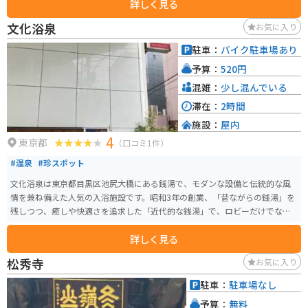
詳しく見る
谷区の旧石器時代から現代に至るまでの歴史や民俗、考古学に関する展示が
充実しており、地域の変遷を詳しく知ることができます。特に、渋谷区の発
文化浴泉
お気に入り
展過程や文化遺産についての展示が見どころです。 文学館では、渋谷区にゆ
かりのある作家や文学作品が紹介されており、文学史における渋谷区の重要
駐車：
バイク駐車場あり
性を感じることができます。展示物には、作家の原稿や初版本、関連資料な
予算：
520円
どが含まれており、文学好きにとっても魅力的です。
混雑：
少し混んでいる
滞在：
2時間
施設：
屋内
4
東京都
（口コミ1件）
#温泉
#珍スポット
文化浴泉は東京都目黒区池尻大橋にある銭湯で、モダンな設備と伝統的な風
情を兼ね備えた人気の入浴施設です。昭和3年の創業、「昔ながらの銭湯」を
残しつつ、癒しや快適さを追求した「近代的な銭湯」で、ロビーだけでなく
浴槽内にもジャズのBGMが流れています。他にはない上質な空間が広がる銭
詳しく見る
湯で、新たに導入したnano湯や軟水湯など、より銭湯を楽しめる施設となっ
ています。 館内にはサウナや露天風呂、水風呂など、多彩な入浴設備が整っ
松秀寺
お気に入り
ており、特にサウナは98度と本格的な高温で楽しめます。ロウリュもできる
ため、サウナ好きにも好評です。清潔な施設内とフレンドリーなスタッフの
駐車：
駐車場なし
対応も高く評価されており、リラックスしたひと時を過ごすのに最適です。
予算：
無料