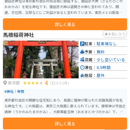
猿田彦神社は東京都杉並区阿佐谷南に鎮座する、猿田彦大神（さるたひこの
おおかみ）を祀る神社です。猿田彦大神は道開きの神と言われており、開
運、方位除、災除などにご利益があると言われています。東京メトロ新高円
寺駅から徒歩すぐの位置にあり、アクセスが便利です。 境内は開放的であり
詳しく見る
ながらも、一歩足を踏み入れると落ち着いた雰囲気に包まれます。特に庚申
の日には、道開きの神様をお祀りする特別祈祷が執り行われ、多くの参拝者
馬橋稲荷神社
お気に入り
で賑わいます。また、境内には2つの社殿があり、奥にある社殿では瓊瓊杵尊
も祀られています。歴史ある神社として、地元の住民だけでなく、遠方から訪
駐車：
駐車場なし
れる人々にも人気がある神社です。
予算：
無料
混雑：
少し空いている
滞在：
0.5時間
施設：
屋外
4
東京都
（口コミ1件）
#神社｜寺院
東京都杉並区の閑静な住宅街にあり、鳥居に龍神が彫られた双龍鳥居が有名
な神社です。この鳥居は、東京三大鳥居に数えられています。御祭神は宇迦之
魂神（うかのみたまのかみ）、大麻等能豆神（おおまとのづのかみ）で、 商
売繁盛、開運招福、五穀豊穣、良縁成就など多数のご利益があると言われて
詳しく見る
います。 鎌倉時代末期に創建されたとされ、天保二年には京都の神祇伯から
「正一位足穂稲荷（たるほいなり）大明神」の神号を賜りました。現在は地