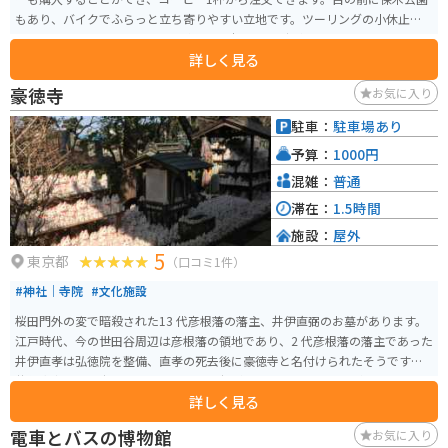
もあり、バイクでふらっと立ち寄りやすい立地です。ツーリングの小休止
に、スペシャリティコーヒーを楽しむ至福のひと時が過ごせます。
詳しく見る
豪徳寺
お気に入り
駐車：
駐車場あり
予算：
1000円
混雑：
普通
滞在：
1.5時間
施設：
屋外
5
東京都
（口コミ1件）
#神社｜寺院
#文化施設
桜田門外の変で暗殺された13 代彦根藩の藩主、井伊直弼のお墓があります。
江戸時代、今の世田谷周辺は彦根藩の領地であり、2 代彦根藩の藩主であった
井伊直孝は弘徳院を整備、直孝の死去後に豪徳寺と名付けられたそうです。
井伊直孝と豪徳寺は一匹の猫によって繋がったという言い伝えがあります。
詳しく見る
その為にこの寺には招き猫が祀られています。
電車とバスの博物館
お気に入り