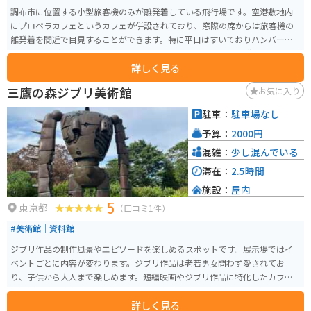
調布市に位置する小型旅客機のみが離発着している飛行場です。空港敷地内
にプロペラカフェというカフェが併設されており、窓際の席からは旅客機の
離発着を間近で目見することができます。特に平日はすいておりハンバーガ
ーを食べながらゆっくり過ごすことができます。またカフェの隣に勇退した
詳しく見る
セスナ機の実機が展示されており、記念写真を撮ることができます。
三鷹の森ジブリ美術館
お気に入り
駐車：
駐車場なし
予算：
2000円
混雑：
少し混んでいる
滞在：
2.5時間
施設：
屋内
5
東京都
（口コミ1件）
#美術館｜資料館
ジブリ作品の制作風景やエピソードを楽しめるスポットです。展示場ではイ
ベントごとに内容が変わります。ジブリ作品は老若男女問わず愛されてお
り、子供から大人まで楽しめます。短編映画やジブリ作品に特化したカフェ
も常設しているため、一息付くこともできます。
詳しく見る