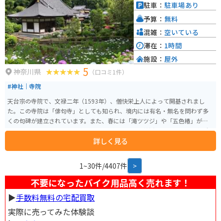
駐車：
駐車場あり
予算：
無料
混雑：
空いている
滞在：
1時間
施設：
屋外
5
神奈川県
（口コミ1件）
#神社｜寺院
天台宗の寺院で、文禄二年（1593年）、僧快栄上人によって開基されまし
た。この寺院は「俳句寺」としても知られ、境内には有名・無名を問わず多
くの句碑が建立されています。また、春には「滝ツツジ」や「五色椿」が咲
き誇り、四季折々の風情を楽しむことができます。横浜市のあじさいの名所
詳しく見る
とされていますが、とても静かな雰囲気で自然散策を楽しめます。
1~30件/4407件
>
不要になったバイク用品高く売れます！
▶︎
手数料無料の宅配買取
実際に売ってみた体験談