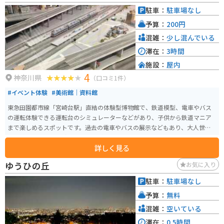
駐車：
駐車場なし
予算：
200円
混雑：
少し混んでいる
滞在：
3時間
施設：
屋内
4
神奈川県
（口コミ1件）
#イベント体験
#美術館｜資料館
東急田園都市線「宮崎台駅」直結の体験型博物館で、鉄道模型、電車やバス
の運転体験できる運転台のシミュレーターなどがあり、子供から鉄道マニア
まで楽しめるスポットです。過去の電車やバスの展示などもあり、大人世代
には懐かしい展示に触れ合うことができます。
詳しく見る
ゆうひの丘
お気に入り
駐車：
駐車場なし
予算：
無料
混雑：
空いている
滞在：
0.5時間