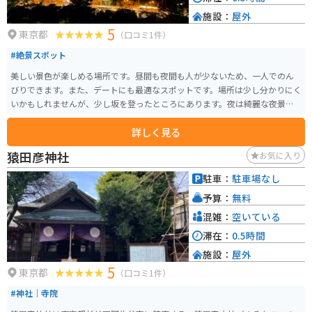
施設：
屋外
5
東京都
（口コミ1件）
#絶景スポット
美しい景色が楽しめる場所です。昼間も夜間も人が少ないため、一人でのん
びりできます。また、デートにも最適なスポットです。場所は少し分かりにく
いかもしれませんが、少し坂を登ったところにあります。夜は綺麗な夜景が
見られます。
詳しく見る
猿田彦神社
お気に入り
駐車：
駐車場なし
予算：
無料
混雑：
空いている
滞在：
0.5時間
施設：
屋外
5
東京都
（口コミ1件）
#神社｜寺院