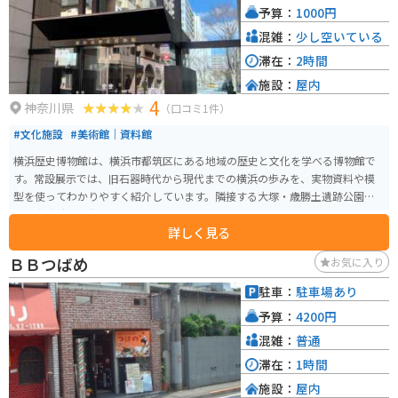
予算：
1000円
混雑：
少し空いている
滞在：
2時間
施設：
屋内
4
神奈川県
（口コミ1件）
#文化施設
#美術館｜資料館
横浜歴史博物館は、横浜市都筑区にある地域の歴史と文化を学べる博物館で
す。常設展示では、旧石器時代から現代までの横浜の歩みを、実物資料や模
型を使ってわかりやすく紹介しています。隣接する大塚・歳勝土遺跡公園で
は、弥生時代の住居跡を復元したエリアを見学でき、屋内外で歴史体験を楽
詳しく見る
しめます。家族連れにも人気の学びスポットです。
ＢＢつばめ
お気に入り
駐車：
駐車場あり
予算：
4200円
混雑：
普通
滞在：
1時間
施設：
屋内