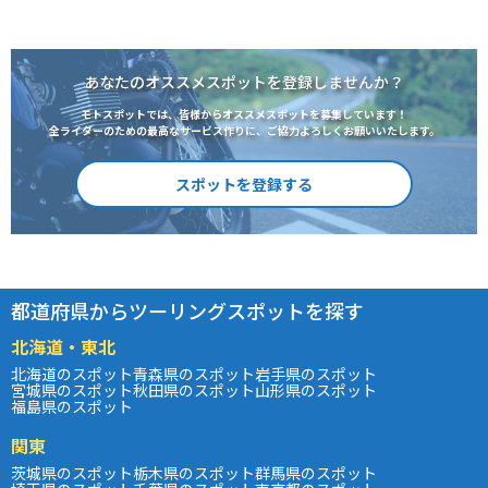
あなたのオススメスポットを登録しませんか？
モトスポットでは、皆様からオススメスポットを募集しています！
全ライダーのための最高なサービス作りに、ご協力よろしくお願いいたします。
スポットを登録する
都道府県からツーリングスポットを探す
北海道・東北
北海道のスポット
青森県のスポット
岩手県のスポット
宮城県のスポット
秋田県のスポット
山形県のスポット
福島県のスポット
関東
茨城県のスポット
栃木県のスポット
群馬県のスポット