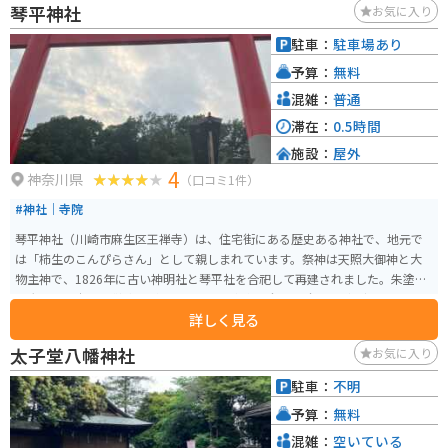
琴平神社
お気に入り
域住民に「馬橋稲荷（まばしいなり）」と親しまれ、静かな神域での結婚式
も増えているそうです。
駐車：
駐車場あり
予算：
無料
混雑：
普通
滞在：
0.5時間
施設：
屋外
4
神奈川県
（口コミ1件）
#神社｜寺院
琴平神社（川崎市麻生区王禅寺）は、住宅街にある歴史ある神社で、地元で
は「柿生のこんぴらさん」として親しまれています。祭神は天照大御神と大
物主神で、1826年に古い神明社と琴平社を合祀して再建されました。朱塗り
の大鳥居や本殿、儀式殿があり、安産や家内安全、厄除けなどの祈願も受け
詳しく見る
られます。小田急線柿生駅からバスでもアクセスでき、地域の人々に親しまれ
ている神社です。
太子堂八幡神社
お気に入り
駐車：
不明
予算：
無料
混雑：
空いている