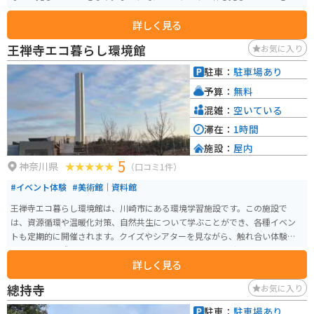
す。
詳しく見る
王禅寺エコ暮らし環境館
お気に入り
駐車：
駐車場あり
予算：
無料
混雑：
空いている
滞在：
1時間
施設：
屋内
5
神奈川県
（口コミ1件）
#イベント体験
#美術館｜資料館
王禅寺エコ暮らし環境館は、川崎市にある環境学習施設です。この施設で
は、資源循環や温暖化対策、自然共生について学ぶことができ、各種イベン
トも定期的に開催されます。クイズやシアターを見ながら、触れ合い体験を
通じて環境保護について学習することができます。 屋外へ出ることなく施設
詳しく見る
内を見学することができ、エコに関するさまざまな知識を楽しく身につける
ことが可能です。ゴミ処理の見学も行われており、エコや地球に優しい生活
總持寺
お気に入り
を送るための重要な知識を得ることができます。個人で行く場合はいつでも
自由に見学することができます。
駐車：
駐車場あり