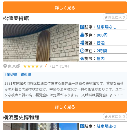
で、開基は足利家によると伝えられています。 祥泉院は、関東観音霊場の一
詳しく見る
つとしても知られており、地鎮祭、家祓い、神葬祭、安産祈願、初宮詣、厄
除け祈願、七五三、人形祭、車祓いなど、様々な神事や行事を行っています。
松濤美術館
お気に入り
境内には「防人の歌」が刻まれた歌碑や、四季の風景を楽しむことができま
す。定期的に観音写経会や座禅会などのイベントも行われています。
駐車：
駐車場なし
予算：
800円
混雑：
普通
滞在：
2時間
施設：
屋内
4
東京都
（口コミ1件）
#美術館｜資料館
1981年開館の渋谷区松濤に位置する白井晟一建築の美術館です。重厚な石積
みの外観と内部の吹き抜け、中庭の池や噴水は一見の価値があります。ユニー
クな視点と質の高い展覧会には定評があります。 入館料は展覧会によって異
なる料金となっています。
詳しく見る
横浜歴史博物館
お気に入り
駐車：
駐車場あり