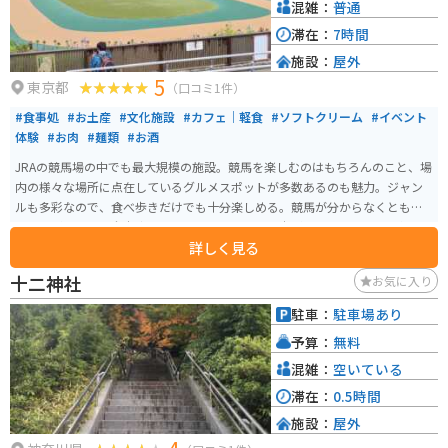
混雑：
普通
滞在：
7時間
施設：
屋外
5
東京都
（口コミ1件）
#食事処
#お土産
#文化施設
#カフェ｜軽食
#ソフトクリーム
#イベント
体験
#お肉
#麺類
#お酒
JRAの競馬場の中でも最大規模の施設。競馬を楽しむのはもちろんのこと、場
内の様々な場所に点在しているグルメスポットが多数あるのも魅力。ジャン
ルも多彩なので、食べ歩きだけでも十分楽しめる。競馬が分からなくとも、
競走馬が目の前を全力疾走していくのはとても迫力がある。G1レースがある
詳しく見る
日はとても混雑するが、その分見応えのあるレースを楽しめる。
十二神社
お気に入り
駐車：
駐車場あり
予算：
無料
混雑：
空いている
滞在：
0.5時間
施設：
屋外