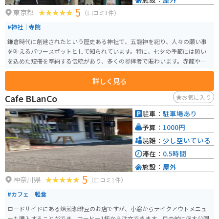
5
東京都
（口コミ1件）
#神社｜寺院
鎌倉時代に創建されたという歴史ある神社で、五龍神を祀り、人々の願い事
を叶えるパワースポットとして知られています。特に、七夕の季節には願い
を込めた短冊を奉納する伝統があり、多くの参拝者で賑わいます。赤龍や青
龍など珍しい龍を見ることができ、中央を守る金龍は、運気向上・幸福招来
詳しく見る
のご利益があると言われています。
Cafe BLanCo
お気に入り
駐車：
駐車場あり
予算：
1000円
混雑：
少し空いている
滞在：
0.5時間
施設：
屋外
5
神奈川県
（口コミ1件）
#カフェ｜軽食
ロードサイドにある焙煎珈琲豆のお店ですが、小窓からテイクアウトメニュ
ーも購入することができ、コーヒー1杯から注文できます。目の前に保木公園