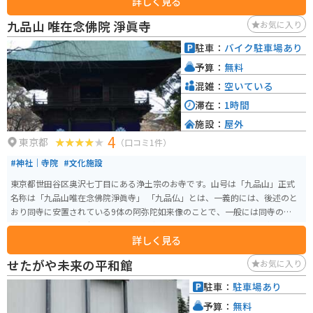
詳しく見る
地名はこのお寺に由来しています。かつてこの地の周辺には多数の桃の木が
あったことから『桃園』と称されていました。たびたび火災に見舞われ、現
九品山 唯在念佛院 淨眞寺
お気に入り
在の本堂は1954年に再建されたものです。この地域はサブカルチャーの中心
地としても知られていますが、高円寺のような歴史ある寺院が存在すること
駐車：
バイク駐車場あり
で、新旧の文化が融合したユニークな魅力を持っています。
予算：
無料
混雑：
空いている
滞在：
1時間
施設：
屋外
4
東京都
（口コミ1件）
#神社｜寺院
#文化施設
東京都世田谷区奥沢七丁目にある浄土宗のお寺です。山号は「九品山」正式
名称は「九品山唯在念佛院淨眞寺」 「九品仏」とは、一義的には、後述のと
おり同寺に安置されている9体の阿弥陀如来像のことで、一般には同寺の通称
となっています。同寺の周辺の地区を指す場合にも用いられることがありま
詳しく見る
す。
せたがや未来の平和館
お気に入り
駐車：
駐車場あり
予算：
無料