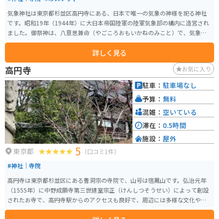
気象神社は東京都杉並区高円寺にある、日本で唯一の気象の神様を祀る神社
です。昭和19年（1944年）に大日本帝国陸軍の陸軍気象部の構内に造営され
ました。御祭神は、八意思兼命（やごころおもいかねのみこと）で、気象条
件が戦略に大きな影響を与えることから、予報の適中を祈願する場として設
詳しく見る
けられました。 現在では、天候に関わる様々な願い事で訪れる人々に支持さ
れており、特に晴天を願う「晴守り」などのお守りが人気です。歴史的背景
高円寺
お気に入り
とユニークな祭神の存在で、大事な日の晴れを願って、毎日のように日本各
地から参拝者が訪れます。
駐車：
駐車場なし
予算：
無料
混雑：
空いている
滞在：
0.5時間
施設：
屋外
5
東京都
（口コミ1件）
#神社｜寺院
高円寺は東京都杉並区にある曹洞宗の寺院で、山号は宿鳳山です。弘治元年
（1555年）に中野成願寺第三世建室宗正（けんしつそうせい）によって創設
されたお寺で、高円寺駅からのアクセスも良好で、周辺には多様な文化や歴
史が息づいており、都会の喧騒を忘れさせるような場所です。 「高円寺」の