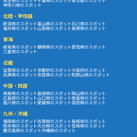
埼玉県のスポット
千葉県のスポット
東京都のスポット
神奈川県のスポット
北陸・甲信越
新潟県のスポット
富山県のスポット
石川県のスポット
福井県のスポット
山梨県のスポット
長野県のスポット
東海
岐阜県のスポット
静岡県のスポット
愛知県のスポット
三重県のスポット
近畿
滋賀県のスポット
京都府のスポット
大阪府のスポット
兵庫県のスポット
奈良県のスポット
和歌山県のスポット
中国・四国
鳥取県のスポット
島根県のスポット
岡山県のスポット
広島県のスポット
山口県のスポット
徳島県のスポット
香川県のスポット
愛媛県のスポット
高知県のスポット
九州・沖縄
福岡県のスポット
佐賀県のスポット
長崎県のスポット
熊本県のスポット
大分県のスポット
宮崎県のスポット
鹿児島県のスポット
沖縄県のスポット