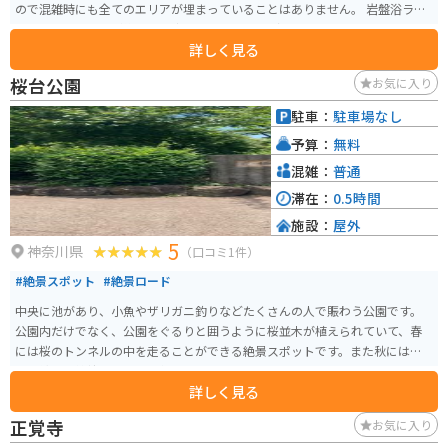
ので混雑時にも全てのエリアが埋まっていることはありません。 岩盤浴ラウ
ンジにはコミックが約３万冊完備されており、2段ベッドやTV付きリクライニ
詳しく見る
ングソファー、ロフトなど広々空間でリラックスできます。
桜台公園
お気に入り
駐車：
駐車場なし
予算：
無料
混雑：
普通
滞在：
0.5時間
施設：
屋外
5
神奈川県
（口コミ1件）
#絶景スポット
#絶景ロード
中央に池があり、小魚やザリガニ釣りなどたくさんの人で賑わう公園です。
公園内だけでなく、公園をぐるりと囲うように桜並木が植えられていて、春
には桜のトンネルの中を走ることができる絶景スポットです。また秋には紅
葉も綺麗で情緒のある雰囲気になります。
詳しく見る
正覚寺
お気に入り