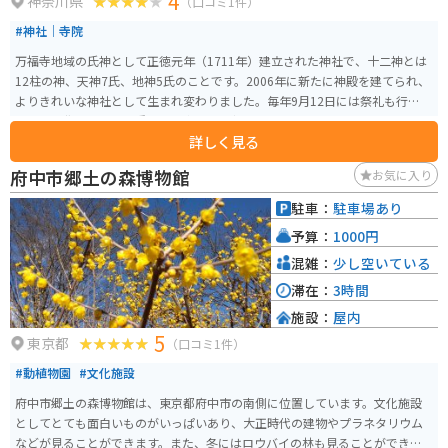
4
神奈川県
（口コミ1件）
#神社｜寺院
万福寺地域の氏神として正徳元年（1711年）建立された神社で、十二神とは
12柱の神、天神7氏、地神5氏のことです。2006年に新たに神殿を建てられ、
よりきれいな神社として生まれ変わりました。毎年9月12日には祭礼も行わ
れ、地域住民にとって重要な行事として親しまれています。
詳しく見る
府中市郷土の森博物館
お気に入り
駐車：
駐車場あり
予算：
1000円
混雑：
少し空いている
滞在：
3時間
施設：
屋内
5
東京都
（口コミ1件）
#動植物園
#文化施設
府中市郷土の森博物館は、東京都府中市の南側に位置しています。文化施設
としてとても面白いものがいっぱいあり、大正時代の建物やプラネタリウム
などが見ることができます。また、冬にはロウバイの林も見ることができま