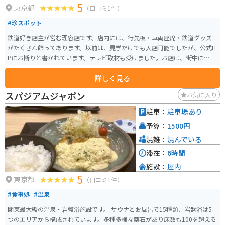
5
東京都
（口コミ1件）
#珍スポット
鉄道好き店主が営む理容店です。店内には、行先板・車両座席・鉄道グッズ
がたくさん飾ってあります。以前は、見学だけでも入店可能でしたが、公式H
Pにお断りと書かれています。テレビ取材も受けました。お店は、街中にあり
ます。
詳しく見る
スパジアムジャポン
お気に入り
駐車：
駐車場あり
予算：
1500円
混雑：
混んでいる
滞在：
6時間
施設：
屋内
5
東京都
（口コミ1件）
#食事処
#温泉
関東最大級の温泉・岩盤浴施設です。 サウナとお風呂で15種類、岩盤浴は5
つのエリアから構成されています。多種多様な薬石があり床数も100を超える