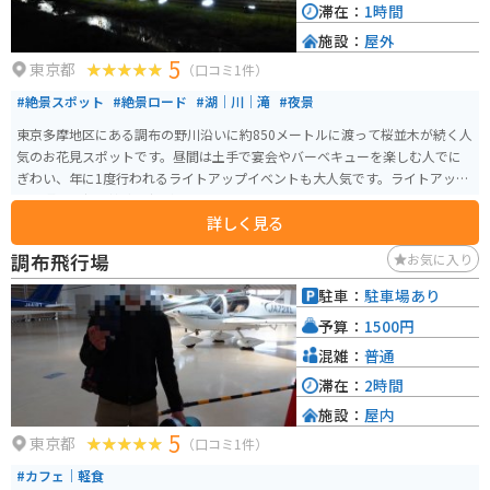
滞在：
1時間
施設：
屋外
5
東京都
（口コミ1件）
#絶景スポット
#絶景ロード
#湖｜川｜滝
#夜景
東京多摩地区にある調布の野川沿いに約850メートルに渡って桜並木が続く人
気のお花見スポットです。昼間は土手で宴会やバーベキューを楽しむ人でに
ぎわい、年に1度行われるライトアップイベントも大人気です。ライトアップ
は、照明会社の株式会社がボランティアで行ってくださっているイベント
詳しく見る
で、毎年数万人の観客が訪れます。
調布飛行場
お気に入り
駐車：
駐車場あり
予算：
1500円
混雑：
普通
滞在：
2時間
施設：
屋内
5
東京都
（口コミ1件）
#カフェ｜軽食