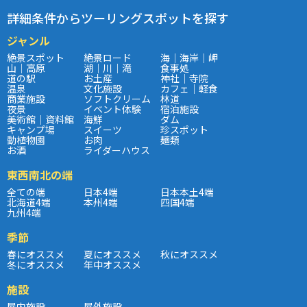
詳細条件からツーリングスポットを探す
ジャンル
絶景スポット
絶景ロード
海｜海岸｜岬
山｜高原
湖｜川｜滝
食事処
道の駅
お土産
神社｜寺院
温泉
文化施設
カフェ｜軽食
商業施設
ソフトクリーム
林道
夜景
イベント体験
宿泊施設
美術館｜資料館
海鮮
ダム
キャンプ場
スイーツ
珍スポット
動植物園
お肉
麺類
お酒
ライダーハウス
東西南北の端
全ての端
日本4端
日本本土4端
北海道4端
本州4端
四国4端
九州4端
季節
春にオススメ
夏にオススメ
秋にオススメ
冬にオススメ
年中オススメ
施設
屋内施設
屋外施設