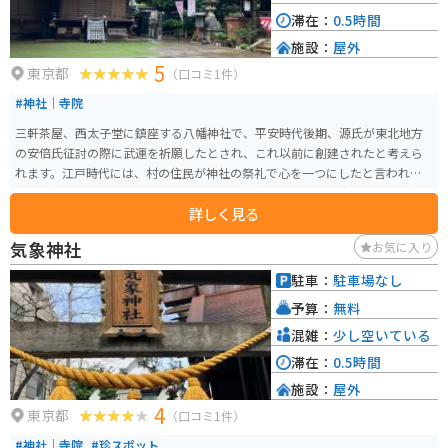
滞在：
0.5時間
施設：
屋外
5
東京都
（口コミ1件）
#神社｜寺院
三軒茶屋、西太子堂に鎮座する八幡神社で、平安時代後期、源氏が東北地方
の安倍氏征討の際に武運を祈願したとされ、これ以前に創建されたと考えら
れます。江戸時代には、村の住民が神社の祭礼で心を一つにしたと言われ、
その伝統は現在まで受け継がれています。神社では、毎月特定の御朱印が授
詳しく見る
与され、独特のデザインで人気です。特に例祭が盛大に行われ、地域の住民
にとっても重要な役割を果たしています。
気象神社
お気に入り
駐車：
駐車場なし
予算：
無料
混雑：
少し空いている
滞在：
0.5時間
施設：
屋外
4
東京都
（口コミ1件）
#神社｜寺院
#珍スポット