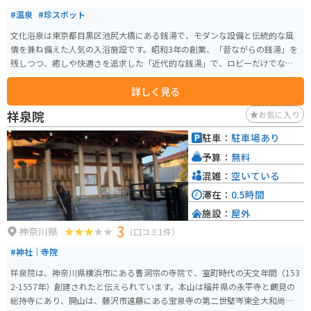
#温泉
#珍スポット
文化浴泉は東京都目黒区池尻大橋にある銭湯で、モダンな設備と伝統的な風
情を兼ね備えた人気の入浴施設です。昭和3年の創業、「昔ながらの銭湯」を
残しつつ、癒しや快適さを追求した「近代的な銭湯」で、ロビーだけでなく
浴槽内にもジャズのBGMが流れています。他にはない上質な空間が広がる銭
詳しく見る
湯で、新たに導入したnano湯や軟水湯など、より銭湯を楽しめる施設となっ
ています。 館内にはサウナや露天風呂、水風呂など、多彩な入浴設備が整っ
祥泉院
お気に入り
ており、特にサウナは98度と本格的な高温で楽しめます。ロウリュもできる
ため、サウナ好きにも好評です。清潔な施設内とフレンドリーなスタッフの
駐車：
駐車場あり
対応も高く評価されており、リラックスしたひと時を過ごすのに最適です。
予算：
無料
混雑：
空いている
滞在：
0.5時間
施設：
屋外
3
神奈川県
（口コミ1件）
#神社｜寺院
祥泉院は、神奈川県横浜市にある曹洞宗の寺院で、室町時代の天文年間（153
2-1557年）創建されたと伝えられています。本山は福井県の永平寺と鶴見の
総持寺にあり、開山は、藤沢市遠藤にある宝泉寺の第二世壁岑東全大和尚