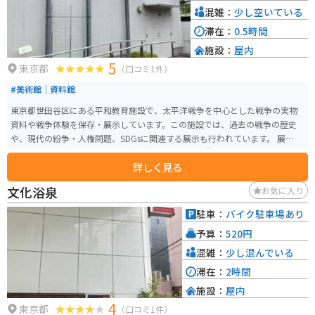
混雑：
少し空いている
滞在：
0.5時間
施設：
屋内
5
東京都
（口コミ1件）
#美術館｜資料館
東京都世田谷区にある平和教育施設で、太平洋戦争を中心とした戦争の実物
資料や戦争体験を保存・展示しています。この施設では、過去の戦争の歴史
や、現代の紛争・人権問題、SDGsに関連する展示も行われています。 展示を
通じて戦争の悲惨さを学び、平和の大切さを考える機会を得ることができま
詳しく見る
す。毎週火曜日が休館日で、年末年始には特別休館があります。入館料は無料
で、企画展やイベントなども定期的に開催されています。戦時中の品々が展
文化浴泉
お気に入り
示されているコーナーもあり、平和の尊さを改めて認識できるスポットで
す。
駐車：
バイク駐車場あり
予算：
520円
混雑：
少し混んでいる
滞在：
2時間
施設：
屋内
4
東京都
（口コミ1件）