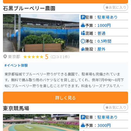
石黒ブルーベリー農園
お気に入り
駐車：
駐車場あり
予算：
1000円
混雑：
普通
滞在：
0.5時間
施設：
屋外
5
東京都
（口コミ1件）
#イベント体験
東京都稲城でブルーベリー狩りができる農園で、駐車場も完備されていま
す。無料で摘み取り用のバケツなどを貸し出してくれ、例年7月中旬〜8月下
旬にブルーベリー狩りを楽しむことができます。料金もリーズナブルで人気
の観光地となっています。
詳しく見る
東京競馬場
お気に入り
駐車：
駐車場あり
予算：
3000円