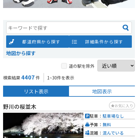
都道府県から探す
詳細条件から探す
地図から探す
道の駅を除外
4407
検索結果
件
1~30件を表示
リスト表示
地図表示
野川の桜並木
お気に入り
駐車：
駐車場なし
予算：
無料
混雑：
混んでいる