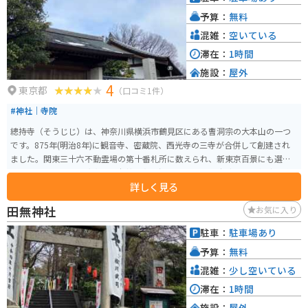
予算：
無料
混雑：
空いている
滞在：
1時間
施設：
屋外
4
東京都
（口コミ1件）
#神社｜寺院
總持寺（そうじじ）は、神奈川県横浜市鶴見区にある曹洞宗の大本山の一つ
です。875年(明治8年)に観音寺、密蔵院、西光寺の三寺が合併して創建され
ました。関東三十六不動霊場の第十番札所に数えられ、新東京百景にも選ば
れています。山号は諸嶽山、本尊は釈迦如来です。 この寺院は特に禅宗の修
詳しく見る
行道場として知られ、多くの僧侶が厳しい修行を行う場所として有名です。
広大な境内には、重要文化財に指定されている建築物も多数あり、その歴史
田無神社
お気に入り
的価値も高く評価されています。また、總持寺は「心のふるさと」をコンセ
プトに、多くの人々に開かれた寺としても知られており、誰でもが訪れやす
駐車：
駐車場あり
い環境が整えられています。
予算：
無料
混雑：
少し空いている
滞在：
1時間
施設：
屋外