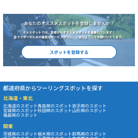
あなたのオススメスポットを登録しませんか？
モトスポットでは、皆様からオススメスポットを募集しています！
全ライダーのための最高なサービス作りに、ご協力よろしくお願いいたします。
スポットを登録する
都道府県からツーリングスポットを探す
北海道・東北
北海道のスポット
青森県のスポット
岩手県のスポット
宮城県のスポット
秋田県のスポット
山形県のスポット
福島県のスポット
関東
茨城県のスポット
栃木県のスポット
群馬県のスポット