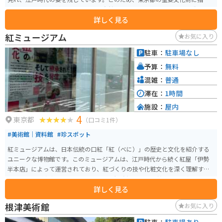
されています。見どころは、美しい自然に囲まれた境内と歴史的な建造物で
詳しく見る
す。特に、江戸時代の風情が感じられる鳥居や狛犬、灯籠などが現存してお
り、都会の中で静寂を感じられる場所となっています。 毎年11月に行われる
紅ミュージアム
お気に入り
「酉の市」や、縁結びや厄除けのご利益があるとされることから、多くの参
拝者が訪れます。アクセスも便利で、東京メトロ千代田線赤坂駅や都営地下
駐車：
駐車場なし
鉄六本木駅から徒歩圏内にあります。周辺には赤坂サカスや東京ミッドタウ
予算：
無料
ンなどの観光スポットも多く、観光の際に立ち寄るのに最適な場所です。
混雑：
普通
滞在：
1時間
施設：
屋内
4
東京都
（口コミ1件）
#美術館｜資料館
#珍スポット
紅ミュージアムは、日本伝統の口紅「紅（べに）」の歴史と文化を紹介する
ユニークな博物館です。このミュージアムは、江戸時代から続く紅屋「伊勢
半本店」によって運営されており、紅づくりの技や化粧文化を深く理解する
ための展示が充実しています。常設展は観覧無料です。 館内には、紅の製法
詳しく見る
やその歴史、紅花の生産と流通に関する資料が展示されており、訪れる人々
は古代から現代に至るまでの日本の化粧文化を学ぶことができます。特に、
根津美術館
お気に入り
紅を使った実際の道具や製品を見ることができるため、視覚的にも楽しめま
す。さらに、ミュージアムでは紅の試し塗り体験も可能で、訪問者は日本の