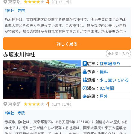
4
東京都
（口コミ1件）
#神社｜寺院
乃木神社は、東京都港区に位置する緑豊かな神社で、明治天皇に殉じた乃木
希典大将とその夫人を祀っています。この神社は、静かな境内と美しい自然
が特徴で、都会の喧騒から離れて参拝することができます。乃木夫妻の生涯
を学ぶことができます。乃木希典大将は、日清・日露戦争での武勲や学習院
詳しく見る
長としての教育活動など、多くの事績を残しており、その歴史に触れること
ができます。 また、境内には乃木夫妻の銅像が立ち、夫婦和合の象徴として
赤坂氷川神社
お気に入り
も崇敬されています。さらに、乃木神社は結婚式の名所としても知られてお
り、美しい庭園と伝統的な神前式が人気です。また、安産祈願や七五三など
駐車：
駐車場あり
のご祈祷も行われており、多くの家族連れが訪れます。周辺には東京ミッド
予算：
無料
タウンや国立新美術館などの観光スポットも多く、乃木神社を訪れた後にこ
れらの施設を楽しむこともできます。
混雑：
少し空いている
滞在：
0.5時間
施設：
屋外
4
東京都
（口コミ1件）
#神社｜寺院
赤坂氷川神社は、東京都港区にある天暦5年（951年）に創建された歴史ある
神社です。徳川吉宗が建立した現存する社殿は、関東大震災や東京大空襲を
免れ、江戸時代の姿を残しています。このため、東京都の重要文化財に指定