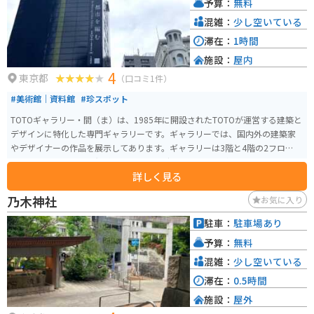
予算：
無料
混雑：
少し空いている
滞在：
1時間
施設：
屋内
4
東京都
（口コミ1件）
#美術館｜資料館
#珍スポット
TOTOギャラリー・間（ま）は、1985年に開設されたTOTOが運営する建築と
デザインに特化した専門ギャラリーです。ギャラリーでは、国内外の建築家
やデザイナーの作品を展示してあります。ギャラリーは3階と4階の2フロアに
分かれており、入場は無料です。建築やデザインに興味がある人はもちろ
詳しく見る
ん、一般の観光客にも楽しめる内容となっています。特に、出展者自身が展
示空間をデザインすることで、展示そのものが一つの「作品」として鑑賞で
乃木神社
お気に入り
きる点が特徴です。また、定期的に講演会やギャラリーツアーも開催されて
います。
駐車：
駐車場あり
予算：
無料
混雑：
少し空いている
滞在：
0.5時間
施設：
屋外