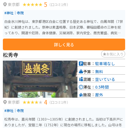
5
東京都
（口コミ1件）
#神社｜寺院
白金氷川神社は、東京都港区白金に位置する歴史ある神社で、白鳳年間（7世
紀）に創建されました。祭神は素盞嗚尊、日本武尊、櫛稲田姫命の三神を祀
っており、開運や厄除、身体健康、災禍消除、家内安全、商売繁盛、病気平
癒、交通安全の御利益があるとされています。神社の境内は美しい自然に囲
詳しく見る
まれており、特に春には桜が咲き誇り、とてもきれいです。 白金氷川神社は
地域の総鎮守として信仰を集めており、年間を通じて多くの祭りや行事が行
松秀寺
お気に入り
われます。特に、毎年9月の例大祭は多くの参拝者で賑わい、神輿や屋台が出
るなど、賑やかな雰囲気が楽しめます。
駐車：
駐車場なし
予算：
無料
混雑：
空いている
滞在：
0.5時間
施設：
屋外
4
東京都
（口コミ1件）
#神社｜寺院
松秀寺は、嘉元年間（1303～1305年）に創建されました。当初は下高井戸に
ありましたが、宝暦二年（1752年）に現在の場所に移転しました。山号は冬