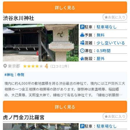
成果を間近に感じることができます。 また、塙保己一の生涯や彼の影響を受
詳しく見る
けた後世の学者たちについても詳しく紹介されており、教育的価値が高いで
す。特に「群書類従」の版木（17,244枚）は重要文化財に指定されており、
渋谷氷川神社
お気に入り
その保存と展示は学術研究にも貢献しています。重文指定の『群書類従』版
木の保管や各種啓発事業を行っています。
駐車：
駐車場なし
予算：
無料
混雑：
少し空いている
滞在：
0.5時間
施設：
屋外
4
東京都
（口コミ1件）
#神社｜寺院
境内に約4,000坪の敷地面積を誇る渋谷最古の神社で、境内には江戸郊外三大
相撲の一つ金王相撲の相撲場の跡があります。御祭神は素盞鳴尊、稲田姫
命、大己貴尊、天照皇大神で、縁結びで有名な神社です。「縁結び祈願祭」
は毎月15日15時15分から斎行され、若い女性を中心に人気のイベントとなっ
詳しく見る
ています。
虎ノ門金刀比羅宮
お気に入り
駐車：
駐車場なし