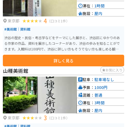
滞在：
1時間
施設：
屋内
4
東京都
（口コミ1件）
#美術館｜資料館
渋谷の歴史・民俗・考古学などをテーマにした展示と、渋谷区にゆかりのあ
る作家の作品、資料を展示したコーナーがあり、渋谷の歩みを知ることがで
きます。入館料は100円で、渋谷に詳しい方もそうでない方も楽しめる観光ス
ポットです。「郷土博物館」と「文学館」があります。 郷土博物館では、渋
詳しく見る
谷区の旧石器時代から現代に至るまでの歴史や民俗、考古学に関する展示が
充実しており、地域の変遷を詳しく知ることができます。特に、渋谷区の発
山種美術館
お気に入り
展過程や文化遺産についての展示が見どころです。 文学館では、渋谷区にゆ
かりのある作家や文学作品が紹介されており、文学史における渋谷区の重要
駐車：
駐車場なし
性を感じることができます。展示物には、作家の原稿や初版本、関連資料な
予算：
1000円
どが含まれており、文学好きにとっても魅力的です。
混雑：
普通
滞在：
3時間
施設：
屋内
3
東京都
（口コミ1件）
#美術館｜資料館