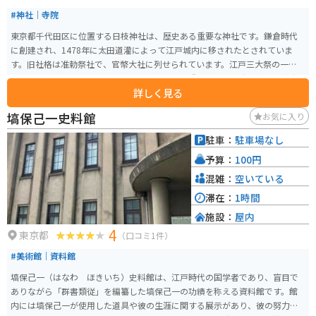
#神社｜寺院
東京都千代田区に位置する日枝神社は、歴史ある重要な神社です。鎌倉時代
に創建され、1478年に太田道灌によって江戸城内に移されたとされていま
す。旧社格は准勅祭社で、官幣大社に列せられています。江戸三大祭の一つで
ある山王祭が行われることで知られ、皇城の鎮護の神として広く都民の尊崇
詳しく見る
を集めています。 日枝神社は、東京メトロ赤坂駅や溜池山王駅から徒歩約3分
の距離にあり、電車でのアクセスが便利です。神社は江戸城の鎮守神として
塙保己一史料館
お気に入り
祭られ、現在でも縁結びをはじめ、多くのご利益があるとされています。ま
た、神社の周辺は美しい自然に囲まれ、都心にありながら静かな雰囲気を楽
駐車：
駐車場なし
しむことができます。
予算：
100円
混雑：
空いている
滞在：
1時間
施設：
屋内
4
東京都
（口コミ1件）
#美術館｜資料館
塙保己一（はなわ ほきいち）史料館は、江戸時代の国学者であり、盲目で
ありながら「群書類従」を編纂した塙保己一の功績を称える資料館です。館
内には塙保己一が使用した道具や彼の生涯に関する展示があり、彼の努力と