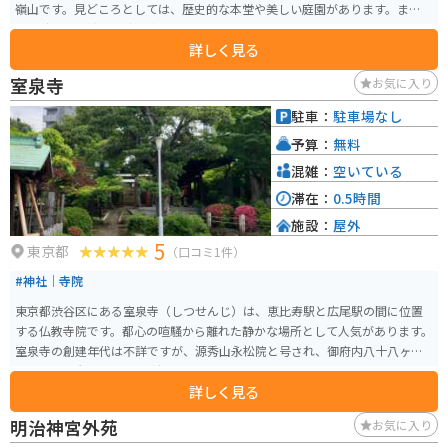
嶺山です。見どころとしては、歴史的な本堂や美しい庭園があります。また、
江戸時代から続く伝統行事が多く行われており、地域の文化や歴史を感じる
詳しく見る
ことができます。特に注目すべきは、境内にある六角堂で、地域の人々から
親しまれています。
室泉寺
お気に入り
駐車：
駐車場なし
予算：
無料
混雑：
空いている
滞在：
0.5時間
施設：
屋外
5
東京都
（口コミ1件）
#神社｜寺院
東京都渋谷区にある室泉寺（しつせんじ）は、恵比寿駅と広尾駅の間に位置
する仏教寺院です。都心の喧騒から離れた静かな場所として人気があります。
室泉寺の創建年代は不詳ですが、源秀山永松院と号され、御府内八十八ヶ所
霊場7番札所です。境内は広く、手入れの行き届いた美しい庭園があり、季節
詳しく見る
ごとに異なる風景を楽しむことができます。また、室泉寺は歴史的な価値も
高く、本堂や門などの建築物は伝統的な日本の寺院建築の美しさを感じさせ
明治神宮外苑
お気に入り
ます。寺院では様々な宗教行事やイベントが行われています。特に春と秋の季