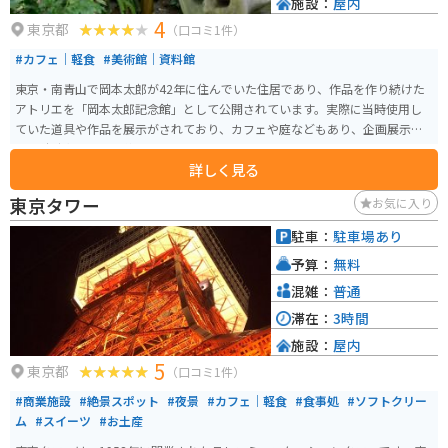
施設：
屋内
4
東京都
（口コミ1件）
#カフェ｜軽食
#美術館｜資料館
東京・南青山で岡本太郎が42年に住んでいた住居であり、作品を作り続けた
アトリエを「岡本太郎記念館」として公開されています。実際に当時使用し
ていた道具や作品を展示がされており、カフェや庭などもあり、企画展示室
では随時企画展を開催しています。
詳しく見る
東京タワー
お気に入り
駐車：
駐車場あり
予算：
無料
混雑：
普通
滞在：
3時間
施設：
屋内
5
東京都
（口コミ1件）
#商業施設
#絶景スポット
#夜景
#カフェ｜軽食
#食事処
#ソフトクリー
ム
#スイーツ
#お土産