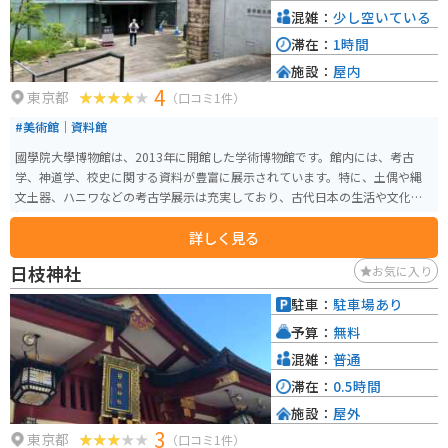
混雑：
少し空いている
滞在：
1時間
施設：
屋内
4
東京都
（口コミ1件）
#美術館｜資料館
國學院大學博物館は、2013年に開館した学術博物館です。館内には、考古
学、神道学、校史に関する資料が豊富に展示されています。特に、土偶や縄
文土器、ハニワなどの考古学展示は充実しており、古代日本の生活や文化を
深く理解することができます。また、神道をテーマにした展示では、珍しい
詳しく見る
神具や祭祀の道具が紹介され、日本の宗教文化を学ぶことができます。さら
に、企画展も年に5,6回開催されており、訪れるたびに新しい発見がありま
日枝神社
お気に入り
す。静かで落ち着いた環境の中で、日本の歴史と文化をじっくりと楽しむこ
とができるスポットです。
駐車：
駐車場あり
予算：
無料
混雑：
普通
滞在：
0.5時間
施設：
屋外
3
東京都
（口コミ1件）