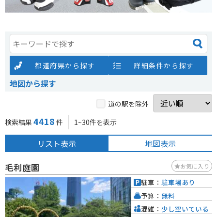
都道府県から探す
詳細条件から探す
地図から探す
道の駅を除外
4418
検索結果
件
1~30件を表示
リスト表示
地図表示
毛利庭園
お気に入り
駐車：
駐車場あり
予算：
無料
混雑：
少し空いている