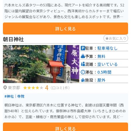
六本木ヒルズ森タワーの53階にある、現代アートを紹介する美術館です。52
階には屋内展望台の東京シティビュー、西洋美術からカルチャーまで幅広い
ジャンルの展覧会などがあり、景色も文化も楽しめるスポットです。世界の
先鋭的なアートや建築、デザイン、幅広いジャンルのアートに触れることが
詳しく見る
できるスポットです。
朝日神社
お気に入り
駐車：
駐車場なし
予算：
無料
混雑：
空いている
滞在：
0.5時間
施設：
屋外
4
東京都
（口コミ1件）
#神社｜寺院
朝日神社は、東京都港区六本木に位置する神社で、創建は旧暦天慶年間（西
暦940年）と伝えられています。御祭神は市杵島姫大神（いちきしまひめのお
おかみ）で、芸能・縁結び・商売繁盛の神として信仰されています。見どこ
ろは、毎年2月に設置される「地口行灯」です。地口行灯は江戸時代の風物詩
詳しく見る
で、言葉遊びを楽しむ行灯が境内に並びます。。 また、例年9月には「朝日神