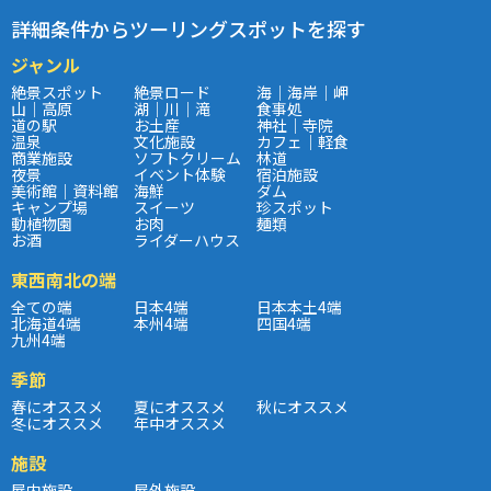
詳細条件からツーリングスポットを探す
ジャンル
絶景スポット
絶景ロード
海｜海岸｜岬
山｜高原
湖｜川｜滝
食事処
道の駅
お土産
神社｜寺院
温泉
文化施設
カフェ｜軽食
商業施設
ソフトクリーム
林道
夜景
イベント体験
宿泊施設
美術館｜資料館
海鮮
ダム
キャンプ場
スイーツ
珍スポット
動植物園
お肉
麺類
お酒
ライダーハウス
東西南北の端
全ての端
日本4端
日本本土4端
北海道4端
本州4端
四国4端
九州4端
季節
春にオススメ
夏にオススメ
秋にオススメ
冬にオススメ
年中オススメ
施設
屋内施設
屋外施設