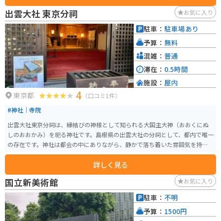
社例大祭」が開催され、神輿が街を練り歩く姿が見られます。境内は四季
出雲大社 東京分祠
お気に入り
折々の自然に囲まれており、静かで落ち着いた雰囲気が漂っています。特に
春には桜が美しく咲き誇り、多くの参拝者が訪れます。アクセスも良好で、
駐車：
駐車場あり
六本木駅から徒歩数分の距離にあり、観光の際に気軽に立ち寄ることができ
予算：
無料
ます。
混雑：
普通
滞在：
0.5時間
施設：
屋内
4
東京都
（口コミ1件）
#神社｜寺院
出雲大社東京分祠は、縁結びの神様として知られる大国主大神（おおくにぬ
しのおおかみ）を祀る神社です。島根県の出雲大社の分祠として、都内で唯一
の存在です。神社は都会の中にありながら、静かで落ち着いた雰囲気を持
ち、多くの参拝者が訪れます。この神社の見どころは、縁結びや良縁祈願に
詳しく見る
訪れる人々が多いことです。特に若いカップルや婚活中の方々に人気があり
ます。毎年旧暦の10月には「縁結び大祭」が行われ、たくさんの人が参加し
国立新美術館
お気に入り
ます。また、神前結婚式も行われており、格式高い雰囲気の中で挙式ができ
ます。
駐車：
不明
予算：
1500円