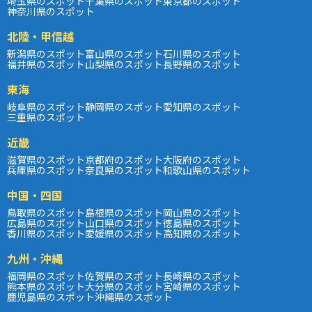
埼玉県のスポット
千葉県のスポット
東京都のスポット
神奈川県のスポット
北陸・甲信越
新潟県のスポット
富山県のスポット
石川県のスポット
福井県のスポット
山梨県のスポット
長野県のスポット
東海
岐阜県のスポット
静岡県のスポット
愛知県のスポット
三重県のスポット
近畿
滋賀県のスポット
京都府のスポット
大阪府のスポット
兵庫県のスポット
奈良県のスポット
和歌山県のスポット
中国・四国
鳥取県のスポット
島根県のスポット
岡山県のスポット
広島県のスポット
山口県のスポット
徳島県のスポット
香川県のスポット
愛媛県のスポット
高知県のスポット
九州・沖縄
福岡県のスポット
佐賀県のスポット
長崎県のスポット
熊本県のスポット
大分県のスポット
宮崎県のスポット
鹿児島県のスポット
沖縄県のスポット