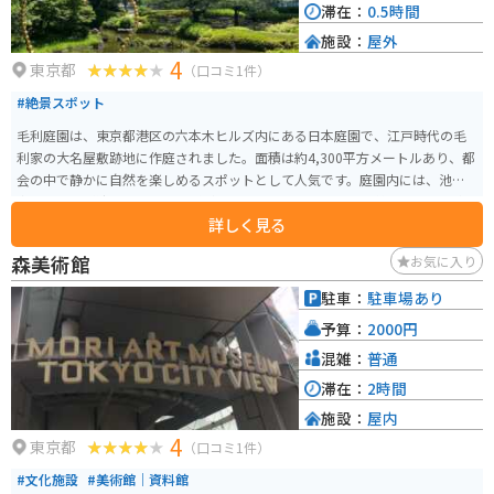
滞在：
0.5時間
施設：
屋外
4
東京都
（口コミ1件）
#絶景スポット
毛利庭園は、東京都港区の六本木ヒルズ内にある日本庭園で、江戸時代の毛
利家の大名屋敷跡地に作庭されました。面積は約4,300平方メートルあり、都
会の中で静かに自然を楽しめるスポットとして人気です。庭園内には、池を
中心に滝や渓流、川のせせらぎが配されており、四季折々の美しい風景を楽
詳しく見る
しむことができます。春には桜、秋には紅葉が見事で、特に桜の季節には多
くの観光客が訪れます。夜にはライトアップされ、幻想的な雰囲気が漂いま
森美術館
お気に入り
す。 また、毛利庭園は周囲の商業施設と融合しており、庭園散策の後には六
本木ヒルズ内のショッピングやレストランを楽しむこともできます。庭園は
駐車：
駐車場あり
入場無料で、休憩スポットとしても利用しやすいのが魅力です。交通アクセ
予算：
2000円
スも良好で、六本木駅から徒歩数分と便利な立地にあります。
混雑：
普通
滞在：
2時間
施設：
屋内
4
東京都
（口コミ1件）
#文化施設
#美術館｜資料館