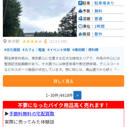
節には、美しい紅葉や花々が見られ、多くの観光客が訪れます。
駐車：
駐車場あり
予算：
無料
混雑：
普通
滞在：
1時間
施設：
屋外
4
東京都
（口コミ2件）
#文化施設
#カフェ｜軽食
#イベント体験
#美術館｜資料館
明治神宮外苑は、東京都心に位置する広大な緑地エリアで、外苑の中心には
聖徳記念絵画館があり、その周りには神宮球場や軟式野球場、テニスコート
などのスポーツ施設が点在しています。特に秋には、青山通りから続く「い
ちょう並木」が美しい黄金色に染まり、多くの観光客が訪れます。スポーツ
詳しく見る
イベントや季節ごとのイベントも頻繁に開催されており、訪れるたびに新し
い発見があります。散策やジョギングにも最適な環境で、都会の喧騒を忘れ
てリフレッシュできる場所です。
1~30件/4418件
>
不要になったバイク用品高く売れます！
▶︎
手数料無料の宅配買取
実際に売ってみた体験談