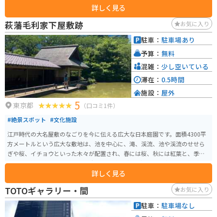
詳しく見る
ジゾーン」「芝生広場ゾーン」の4つのゾーンに分かれており、それぞれが異
なる景観と雰囲気を提供しています。特に、桜やツツジ、アヤメなどの花が
萩藩毛利家下屋敷跡
お気に入り
咲き誇る季節には、多くの訪問者で賑わいます。 園内にはベンチや休憩スペ
ースも充実しており、のんびりと過ごすことができます。さらに、無線LANが
駐車：
駐車場あり
整備されています。また、ガーデン内にはアート作品や彫刻も点在してお
予算：
無料
り、散策しながら芸術を楽しむことができます。東京ミッドタウン内のショ
ッピングやレストランエリアも近く、訪れる際には食事や買い物も一緒に楽
混雑：
少し空いている
しむことができます。
滞在：
0.5時間
施設：
屋外
5
東京都
（口コミ1件）
#絶景スポット
#文化施設
江戸時代の大名屋敷のなごりを今に伝える広大な日本庭園です。面積4300平
方メートルという広大な敷地は、池を中心に、滝、渓流、池や渓流のせせら
ぎや桜、イチョウといった木々が配置され、春には桜、秋には紅葉と、季節
ごとの風情を楽しめます。江戸時代に長州藩（萩藩）の毛利家の下屋敷があ
詳しく見る
った場所で、現在でも敷地内には、江戸時代の石垣の一部が残っており、歴
史的な雰囲気を感じることができます。
TOTOギャラリー・間
お気に入り
駐車：
駐車場なし