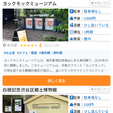
ヨックモックミュージアム
お気に入り
駐車：
駐車場なし
予算：
1000円
混雑：
少し空いている
滞在：
1時間
施設：
屋内
4
東京都
（口コミ1件）
#お土産
#カフェ｜軽食
#美術館｜資料館
ヨックモックミュージアムは、東京都港区南青山にある美術館で、2020年10
月に開館しました。このミュージアムは、洋菓子ブランド「ヨックモック」
の現会長である藤縄利康氏が設立し、主にピカソのセラミックコレクション
を展示しています。ヨックモックグループが30年以上かけて収集してきた500
詳しく見る
点以上のピカソ作品が所蔵されています。ピカソの豊かで自由な発想が投影
されたアート、スイーツのコラボイベント、アートセッションを開催するな
白根記念渋谷区郷土博物館
お気に入り
どイベントも充実しています。
駐車：
駐車場なし
予算：
100円
混雑：
少し混んでいる