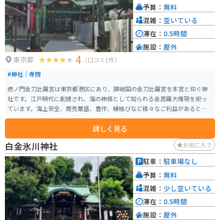
予算：
無料
混雑：
空いている
滞在：
0.5時間
施設：
屋外
4
東京都
（口コミ1件）
#神社｜寺院
虎ノ門金刀比羅宮は東京都港区にあり、讃岐国の金刀比羅宮を本宮と仰ぐ神
社です。江戸時代に創建され、海の神様として知られる金毘羅大権現を祀っ
ています。海上安全、商売繁盛、豊作、縁結びなど様々なご利益があると言
われています。ビジネス街の中にある静かな神社で、多くのビジネスパーソ
詳しく見る
ンが仕事の成功や安全を祈願しに訪れます。境内には高層ビルが立ち並ぶ現
代的な景観と、歴史ある神社の風情が融合しており、ユニークな景色を楽し
白金氷川神社
お気に入り
めます。
駐車：
駐車場なし
予算：
無料
混雑：
少し空いている
滞在：
0.5時間
施設：
屋外