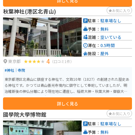
詳しく見る
う伝説があります。現在でも多くのビジネスパーソンが出世や成功を願って
訪れます。また、美しい都心の夜景を一望できるスポットとしても人気です。
秋葉神社(港区北青山)
お気に入り
駐車：
駐車場なし
予算：
無料
混雑：
空いている
滞在：
0.5時間
施設：
屋外
4
東京都
（口コミ1件）
#神社｜寺院
東京都港区北青山に鎮座する神社で、文政10年（1827）の創建された歴史あ
る神社です。かつては青山善光寺境内に鎮守として奉祀していましたが、明
治維新後の神仏分離により現在地に遷座し、稲荷大神・秋葉大神・御嶽大神
を祭神とする表参道の一角に佇む神社です。 火防や商売繁盛のご利益がある
詳しく見る
とされています。神社の特徴的な行事の一つに節分祭があり、「鬼は外、福
は内」の掛け声と共に豆まきが行われ、地域住民や観光客に親しまれていま
國學院大學博物館
お気に入り
す。また、狛犬や鳥居、社殿などの伝統的な建築物も見どころの一つで、写
真撮影スポットとしても人気です。周囲には洒落たカフェやショップが立ち
駐車：
駐車場なし
並び、参拝の後に表参道エリアを散策するのもおすすめです。
予算：
無料