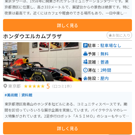
東京タワーは、1958年に開業されたテレコミュニケーションタワーです。東
京都港区に位置し、高さ333メートルで、展望台からの景色は絶景です。特に
夜景は最高です。近くにはカフェや軽食のできる場所もあり、一日中楽しめ
ます。
詳しく見る
ホンダウエルカムプラザ
お気に入り
駐車：
駐車場なし
予算：
無料
混雑：
普通
滞在：
2時間
施設：
屋内
5
東京都
（口コミ1件）
#美術館｜資料館
東京都港区南青山のホンダ本社ビルにある、コミュニティスペースです。期
間を区切っていろいろな展示企画を実施しています。バイクやクルマのレー
ス特集がされています。2足歩行ロボット「ＡＳＩＭＯ」のショーもやってい
ます。ショーの終わりには記念撮影もできます。
詳しく見る