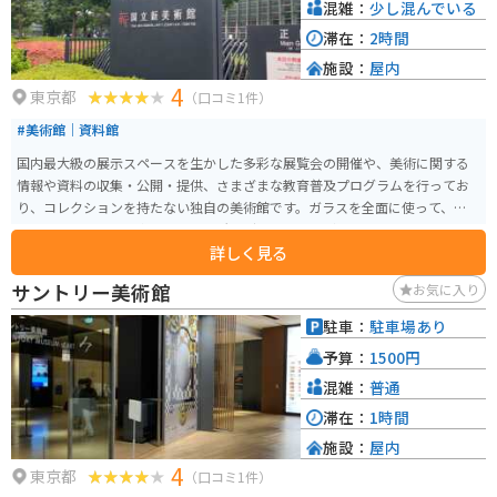
混雑：
少し混んでいる
滞在：
2時間
施設：
屋内
4
東京都
（口コミ1件）
#美術館｜資料館
国内最大級の展示スペースを生かした多彩な展覧会の開催や、美術に関する
情報や資料の収集・公開・提供、さまざまな教育普及プログラムを行ってお
り、コレクションを持たない独自の美術館です。ガラスを全面に使って、流れ
るような波打つ建築家の黒川紀章氏のデザインも見どころの一つです。
詳しく見る
サントリー美術館
お気に入り
駐車：
駐車場あり
予算：
1500円
混雑：
普通
滞在：
1時間
施設：
屋内
4
東京都
（口コミ1件）