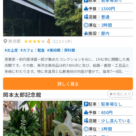
駐車：
駐車場あり
伝統的な化粧品を実際に試すことができます。
予算：
1500円
混雑：
普通
滞在：
2時間
施設：
屋内
4
東京都
（口コミ1件）
#お土産
#カフェ｜軽食
#美術館｜資料館
実業家・初代根津嘉一郎が集めたコレクションを元に、1941年に開館した美
術館です。その数、東洋古美術品は約7400点に及び、絵画・書跡・工芸品と
多岐にわたります。特に茶道具と仏教美術の内容が豊かで、毎年7～8回、展
示内容が替わります。また日本庭園の中にあるカフェ「NEZUCAFE」では、美
詳しく見る
しい庭園を見ながら、ドリンクやスイーツなどを楽しむことができます。ま
た館内にはオリジナルグッズを扱うミュージアムショップもあります。
岡本太郎記念館
お気に入り
駐車：
駐車場なし
予算：
650円
混雑：
少し混んでいる
滞在：
1時間