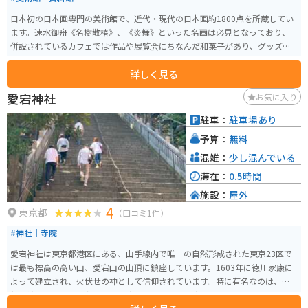
日本初の日本画専門の美術館で、近代・現代の日本画約1800点を所蔵してい
ます。速水御舟《名樹散椿》、《炎舞》といった名画は必見となっており、
併設されているカフェでは作品や展覧会にちなんだ和菓子があり、グッズな
ども販売されています。
詳しく見る
愛宕神社
お気に入り
駐車：
駐車場あり
予算：
無料
混雑：
少し混んでいる
滞在：
0.5時間
施設：
屋外
4
東京都
（口コミ1件）
#神社｜寺院
愛宕神社は東京都港区にある、山手線内で唯一の自然形成された東京23区で
は最も標高の高い山、愛宕山の山頂に鎮座しています。1603年に徳川家康に
よって建立され、火伏せの神として信仰されています。特に有名なのは、神
社へ続く「出世の石段」で、82段あるこの急な石段を馬が駆け上がったとい