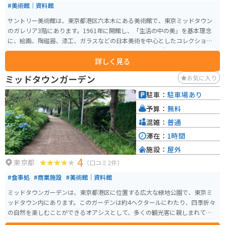
#美術館｜資料館
サントリー美術館は、東京都港区六本木にある美術館で、東京ミッドタウン
のガレリア3階にあります。1961年に開館し、「生活の中の美」を基本理念
に、絵画、陶磁器、漆工、ガラスなどの日本美術を中心としたコレクション
を展示しています。所蔵品は約3000点にのぼり、国宝や重要文化財も含まれ
詳しく見る
ています。常設展を設けずに企画展を開催することで、訪れるたびに新しい
展示を楽しむことができます。特に、季節ごとに変わるテーマ展や特別展が
ミッドタウンガーデン
お気に入り
人気です。 また、美術館内には茶室「玄鳥庵」があり、指定日に抹茶と季節
の和菓子を楽しむことができます。建物は建築家・隈研吾氏の設計によるも
駐車：
駐車場あり
ので、モダンで洗練されたデザインが特徴です。周辺にはショッピングエリ
予算：
無料
アやレストランも充実しており、美術鑑賞と合わせて一日中楽しむことがで
きます。アクセスも便利で、六本木駅から徒歩数分です。
混雑：
普通
滞在：
1時間
施設：
屋外
4
東京都
（口コミ2件）
#食事処
#商業施設
#美術館｜資料館
ミッドタウンガーデンは、東京都港区に位置する広大な緑地公園で、東京ミ
ッドタウン内にあります。このガーデンは約4ヘクタールにわたり、四季折々
の自然を楽しむことができるオアシスとして、多くの観光客に親しまれてい
ます。ガーデンは「高原の湧水ゾーン」「山のせせらぎゾーン」「森のエッ