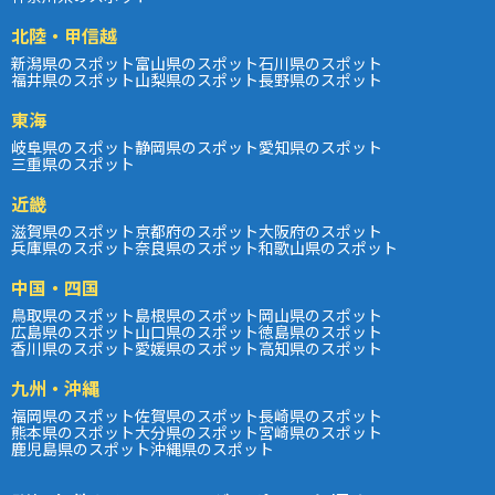
北陸・甲信越
新潟県のスポット
富山県のスポット
石川県のスポット
福井県のスポット
山梨県のスポット
長野県のスポット
東海
岐阜県のスポット
静岡県のスポット
愛知県のスポット
三重県のスポット
近畿
滋賀県のスポット
京都府のスポット
大阪府のスポット
兵庫県のスポット
奈良県のスポット
和歌山県のスポット
中国・四国
鳥取県のスポット
島根県のスポット
岡山県のスポット
広島県のスポット
山口県のスポット
徳島県のスポット
香川県のスポット
愛媛県のスポット
高知県のスポット
九州・沖縄
福岡県のスポット
佐賀県のスポット
長崎県のスポット
熊本県のスポット
大分県のスポット
宮崎県のスポット
鹿児島県のスポット
沖縄県のスポット