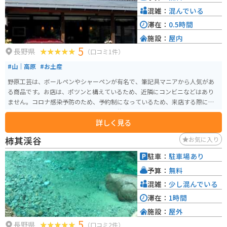
混雑：
混んでいる
滞在：
0.5時間
施設：
屋内
5
長野県
（口コミ1件）
#山｜高原
#お土産
野原工芸は、ボールペンやシャーペンが有名で、筆記具マニアから人気があ
る商品です。お店は、ポツンと構えているため、近隣にコンビニなどはあり
ません。コロナ感染予防のため、予約制になっているため、来店する際には
事前に予約しておくことが必要です。舗装された山道なので、バイクツーリ
詳しく見る
ングでもとても楽しめます！素敵な筆記具を手に入れてみてはいかがでしょ
うか。
柿其渓谷
お気に入り
駐車：
駐車場あり
予算：
無料
混雑：
少し混んでいる
滞在：
1時間
施設：
屋外
5
長野県
（口コミ2件）