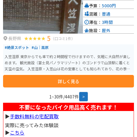
トも点在しており、拠点としても便利です。 木曽地方は、古くから漆器の産
予算：
5000円
地として知られており、道の駅 三岳でも、木曽漆器を購入することができま
す。木曽漆器は、堅牢で美しく、使い込むほどに味わいが増すのが特徴です。
混雑：
普通
お土産にいかがでしょうか。
滞在：
3時間
施設：
屋外
5
長野県
（口コミ1件）
#絶景スポット
#山｜高原
入笠湿原 東京からでも車で約２時間程で行けますので、気軽に大自然が楽し
めます。 観光施設（富士見パノラマリゾート）のゴンドラで山頂駅に着くと
天空の空気。 入笠湿原・入笠山は花の宝庫としても知られており、花の季節
は見に多くの方で賑わうようです。
詳しく見る
1~30件/4407件
>
不要になったバイク用品高く売れます！
▶︎
手数料無料の宅配買取
実際に売ってみた体験談
▶︎
こちら