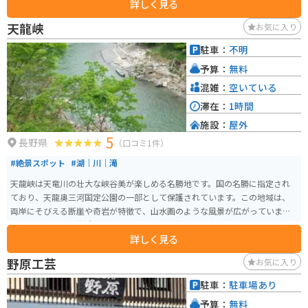
詳しく見る
するショップでは、木曽漆器や木工品、そば、五平餅など、旅の思い出やお
土産に最適な品々が揃っています。 バイクで訪れる場合、道の駅には広い駐
天龍峡
お気に入り
車場が完備されているので安心です。ツーリングの休憩地点として利用する
のも良いでしょう。木曽路は、雄大な山々に囲まれた風光明媚なルートです。
駐車：
不明
道の駅 木曽福島を拠点に、自然を感じながらのツーリングを楽しんでみては
予算：
無料
いかがでしょうか。 また、周辺には、国の重要文化財に指定されている旧家
で、当時の暮らしを垣間見ることができる「福島宿 木曽路の宿場町」や、鮮
混雑：
空いている
やかな紅葉が美しい「寝覚ノ床」など、見どころもたくさんあります。
滞在：
1時間
施設：
屋外
5
長野県
（口コミ1件）
#絶景スポット
#湖｜川｜滝
天龍峡は天竜川の壮大な峡谷美が楽しめる名勝地です。国の名勝に指定され
ており、天龍奥三河国定公園の一部として保護されています。この地域は、
両岸にそびえる断崖や奇岩が特徴で、山水画のような風景が広がっていま
す。特に、天龍峡大橋からの眺めは絶景で、散策や写真撮影に最適です。ま
詳しく見る
た、川下り舟も人気で、水面から峡谷の美しさを間近に感じることができま
す。四季折々の自然の変化を楽しむことができ、春の桜や秋の紅葉シーズンは
野原工芸
お気に入り
特に美しいです。
駐車：
駐車場あり
予算：
無料