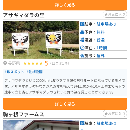
詳しく見る
アサギマダラの里
お気に入り
駐車：
駐車場あり
予算：
無料
混雑：
普通
滞在：
1時間
施設：
屋外
5
長野県
（口コミ1件）
#珍スポット
#動植物園
アサギマダラという2000kmも渡りをする蝶の飛行ルートになっている場所で
す。アサギマダラの好むフジバカマを植えて9月上旬から10月上旬まで南下の
途中で立ち寄るアサギマダラのきれいに舞う姿を見ることができます。
詳しく見る
駒ヶ根ファームス
お気に入り
駐車：
駐車場あり