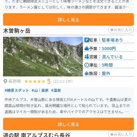
で，たまに期間限定メニューとして味噌ラーメンなどを注文できることがあ
ります．ラーメン屋としては珍しく，味の濃さの調節ができます．醤油ラー
メンはとてもやさしい味わいで，誰でも食べられると思います．公式サイト
詳しく見る
ではないのですが，店主さんがInstagramをやっているので，リアルタイムに
近いお店の情報を得ることができます．
木曽駒ヶ岳
お気に入り
駐車：
駐車場あり
予算：
5000円
混雑：
混んでいる
滞在：
5時間
施設：
屋外
5
長野県
（口コミ1件）
#絶景スポット
#山｜高原
#温泉
中央アルプス、木曽山脈にある標高2,956メートルの山です。千畳敷山は夏の
間高山植物が咲き乱れ、風光明媚な場所として知られています。 頂上までの
道路はマイカー規制があるため、車やバイクでのアクセスはできません。途
中の菅の台バスセンターから路線バスに乗り、その後ロープウェイで頂上ま
詳しく見る
で行く必要があります。
道の駅 南アルプスむら長谷
お気に入り