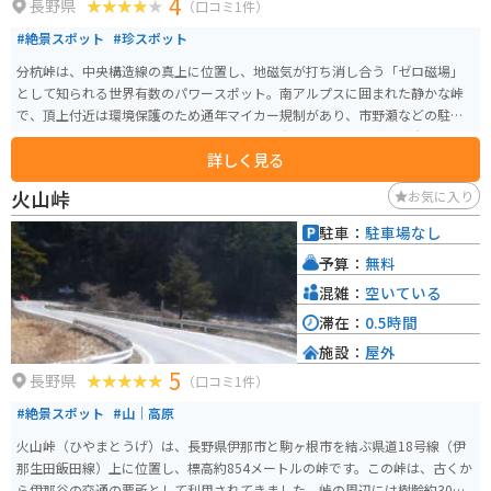
4
長野県
（口コミ1件）
#絶景スポット
#珍スポット
分杭峠は、中央構造線の真上に位置し、地磁気が打ち消し合う「ゼロ磁場」
として知られる世界有数のパワースポット。南アルプスに囲まれた静かな峠
で、頂上付近は環境保護のため通年マイカー規制があり、市野瀬などの駐車
場からシャトルバスで向かう。バスを降りて歩くと、エネルギーが強いとさ
詳しく見る
れる「気場」があり、ベンチで瞑想や休息を楽しめる。アクセス路の国道152
号はワインディングが続く人気ツーリングルートだが、道幅が狭く落石注意
火山峠
お気に入り
の区間もあるため慎重な走行が必要。周辺では伊那名物のソースカツ丼やロ
ーメン、大鹿の塩などのグルメも楽しめる。
駐車：
駐車場なし
予算：
無料
混雑：
空いている
滞在：
0.5時間
施設：
屋外
5
長野県
（口コミ1件）
#絶景スポット
#山｜高原
火山峠（ひやまとうげ）は、長野県伊那市と駒ヶ根市を結ぶ県道18号線（伊
那生田飯田線）上に位置し、標高約854メートルの峠です。この峠は、古くか
ら伊那谷の交通の要所として利用されてきました。峠の周辺には樹齢約300年