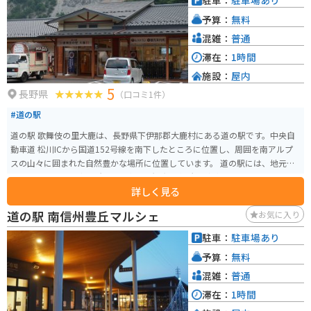
駐車：
駐車場あり
予算：
無料
混雑：
普通
滞在：
1時間
施設：
屋内
5
長野県
（口コミ1件）
#道の駅
道の駅 歌舞伎の里大鹿は、長野県下伊那郡大鹿村にある道の駅です。中央自
動車道 松川ICから国道152号線を南下したところに位置し、周囲を南アルプ
スの山々に囲まれた自然豊かな場所に位置しています。 道の駅には、地元の
特産品を販売する直売所や、食事処、観光案内所などがあります。特産品と
詳しく見る
しては、地元産のそばや野菜、山菜などが人気です。また、道の駅のすぐそ
ばには、大鹿歌舞伎の舞台となる大鹿村中央舞台があり、毎年4月と10月には
道の駅 南信州豊丘マルシェ
お気に入り
歌舞伎が上演されます。 バイクで訪れる場合、道の駅には広い駐車場が完備
されているので安心です。周辺には、南アルプスを望む絶景ポイントが点在
駐車：
駐車場あり
しており、ツーリングの休憩場所としても最適です。 【おすすめポイント】
予算：
無料
* 大鹿歌舞伎の舞台を見学 * 南アルプスの絶景を楽しむ * 地元産のそばや山菜
を味わう 【周辺情報】 * 大鹿村中央舞台 * 鹿塩温泉 * 分杭峠（パワースポッ
混雑：
普通
ト）
滞在：
1時間