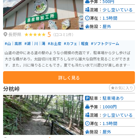
予算：
500円
混雑：
少し空いている
滞在：
1.5時間
施設：
屋外
5
長野県
（口コミ1件）
#山｜高原
#湖｜川｜滝
#お土産
#カフェ｜軽食
#ソフトクリーム
山道の途中にある道の駅のような小規模の売店です．駐車場から少し歩けば
大きな橋があり，太田切川を見下ろしながら雄大な自然を見ることができま
す．また，川に降りることもでき，夏でも冷たい水で川遊びが楽しめます．
川で遊んだ後のすずらんソフトクリームは絶品です．
詳しく見る
分杭峠
お気に入り
駐車：
駐車場あり
予算：
1000円
混雑：
少し空いている
滞在：
1.5時間
施設：
屋外