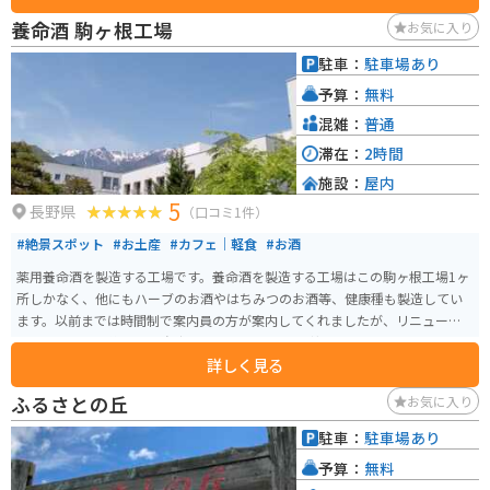
訪れる場合、道の駅には広い駐車場が完備されているので安心です。周辺に
養命酒 駒ヶ根工場
お気に入り
は、中央アルプスを望むワインディングロードなど、ツーリングに最適なル
ートも充実しています。 お土産には、地元産のりんごを使ったジュースやジ
駐車：
駐車場あり
ャム、そばを使ったお菓子などがおすすめです。
予算：
無料
混雑：
普通
滞在：
2時間
施設：
屋内
5
長野県
（口コミ1件）
#絶景スポット
#お土産
#カフェ｜軽食
#お酒
薬用養命酒を製造する工場です。養命酒を製造する工場はこの駒ヶ根工場1ヶ
所しかなく、他にもハーブのお酒やはちみつのお酒等、健康種も製造してい
ます。以前までは時間制で案内員の方が案内してくれましたが、リニューア
ルしてからは予約不要・自由見学となりました。 養命酒やハーブのお酒、黒
詳しく見る
酢などの試飲コーナー、お土産を購入できる店にカフェスペースもありま
す。工場からは中央アルプスと南アルプスを見ることもでき、敷地内には健康
ふるさとの丘
お気に入り
の森という広大な散策コースもあり、森林浴をしながら気分転換もできま
す。
駐車：
駐車場あり
予算：
無料