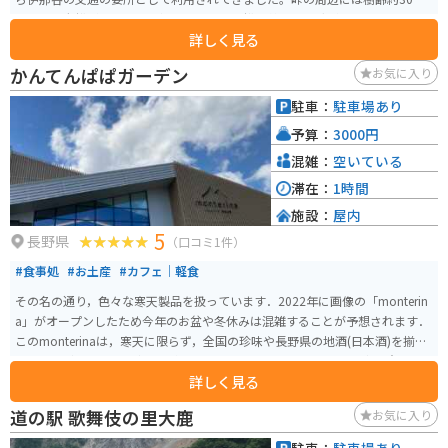
とされる老松があり、その根元には俳人・松尾芭蕉の句碑が建てられていま
詳しく見る
す。この句碑は明治時代初期に建立され、歴史的な趣を感じさせます。 程よ
いコーナーと直線がつづき、バイクやスポーツカーで走るのに最高の道です。
かんてんぱぱガーデン
お気に入り
秋は広葉樹の紅葉が綺麗です。オープンカーでの走行はとても気持ちの良い
道です。峠からは南アルプスの美しい景観を望むことができ、四季折々の自然
駐車：
駐車場あり
を満喫できるスポットとして親しまれています。
予算：
3000円
混雑：
空いている
滞在：
1時間
施設：
屋内
5
長野県
（口コミ1件）
#食事処
#お土産
#カフェ｜軽食
その名の通り，色々な寒天製品を扱っています．2022年に画像の「monterin
a」がオープンしたため今年のお盆や冬休みは混雑することが予想されます．
このmonterinaは，寒天に限らず，全国の珍味や長野県の地酒(日本酒)を揃え
ており，どんな世代の方にも楽しんでいただけると思います．地方の意外な
詳しく見る
珍味に出会えるかもしれません．
道の駅 歌舞伎の里大鹿
お気に入り