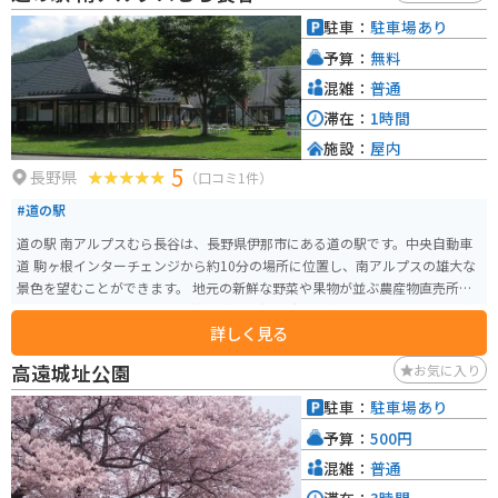
駐車：
駐車場あり
予算：
無料
混雑：
普通
滞在：
1時間
施設：
屋内
5
長野県
（口コミ1件）
#道の駅
道の駅 南アルプスむら長谷は、長野県伊那市にある道の駅です。中央自動車
道 駒ヶ根インターチェンジから約10分の場所に位置し、南アルプスの雄大な
景色を望むことができます。 地元の新鮮な野菜や果物が並ぶ農産物直売所
や、手打ちそばやソースカツ丼などのご当地グルメが味わえるレストランが
詳しく見る
人気です。 また、日帰り温泉施設「こまくさの湯」も併設されており、旅の
疲れを癒すことができます。アルカリ性単純温泉で、神経痛や筋肉痛などに
高遠城址公園
お気に入り
効果があると言われています。 バイクで訪れる場合、道の駅には広々とした
駐車場が完備されているので安心です。ツーリングの休憩場所としても最適
駐車：
駐車場あり
です。 周辺には、南アルプスの登山基地として知られるしらび平や、国の重
予算：
500円
要文化財に指定されている高遠城址公園など、観光スポットも充実していま
す。道の駅 南アルプスむら長谷を拠点に、長野県の自然と歴史を満喫してみ
混雑：
普通
てはいかがでしょうか。