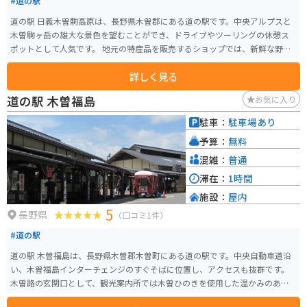
#道の駅
道の駅 日義木曽駒高原は、長野県木曽郡にある道の駅です。中央アルプスと
木曽駒ヶ岳の雄大な景色を望むことができ、ドライブやツーリングの休憩ス
ポットとして人気です。 地元の特産品を販売するショップでは、新鮮な野菜
や果物、木曽漆器、木工品など、お土産に最適なものが揃っています。レスト
詳しく見る
ランでは、地元産の食材を使った郷土料理や、信州そばなどが味わえます。
バイクで訪れる場合、道の駅には広い駐車場が完備されているので安心で
道の駅 木曽福島
お気に入り
す。また、周辺には、木曽駒ヶ岳ロープウェイや、寝覚の床など、観光スポッ
トも点在しているので、ツーリングの拠点としても最適です。
駐車：
駐車場あり
予算：
無料
混雑：
普通
滞在：
1時間
施設：
屋内
5
長野県
（口コミ1件）
#道の駅
道の駅 木曽福島は、長野県木曽郡木曽町にある道の駅です。中央自動車道沿
い、木曽福島インターチェンジのすぐそばに位置し、アクセスも抜群です。
木曽路の玄関口として、観光案内所では木曽ひのきを使用した温かみのある
空間で、観光パンフレットや地域情報を入手できます。地元の特産品を販売