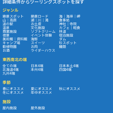
詳細条件からツーリングスポットを探す
ジャンル
絶景スポット
絶景ロード
海｜海岸｜岬
山｜高原
湖｜川｜滝
食事処
道の駅
お土産
神社｜寺院
温泉
文化施設
カフェ｜軽食
商業施設
ソフトクリーム
林道
夜景
イベント体験
宿泊施設
美術館｜資料館
海鮮
ダム
キャンプ場
スイーツ
珍スポット
動植物園
お肉
麺類
お酒
ライダーハウス
東西南北の端
全ての端
日本4端
日本本土4端
北海道4端
本州4端
四国4端
九州4端
季節
春にオススメ
夏にオススメ
秋にオススメ
冬にオススメ
年中オススメ
施設
屋内施設
屋外施設