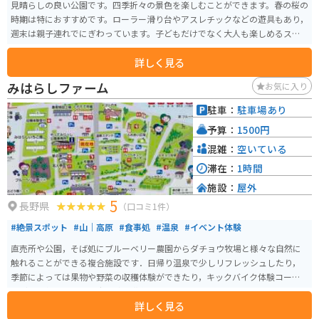
見晴らしの良い公園です。四季折々の景色を楽しむことができます。春の桜の
時期は特におすすめです。ローラー滑り台やアスレチックなどの遊具もあり，
週末は親子連れでにぎわっています。子どもだけでなく大人も楽しめるスポ
ットです。
詳しく見る
みはらしファーム
お気に入り
駐車：
駐車場あり
予算：
1500円
混雑：
空いている
滞在：
1時間
施設：
屋外
5
長野県
（口コミ1件）
#絶景スポット
#山｜高原
#食事処
#温泉
#イベント体験
直売所や公園，そば処にブルーベリー農園からダチョウ牧場と様々な自然に
触れることができる複合施設です．日帰り温泉で少しリフレッシュしたり，
季節によっては果物や野菜の収穫体験ができたり，キックバイク体験コース
などで子供連れでも田舎体験を満喫できます．
詳しく見る