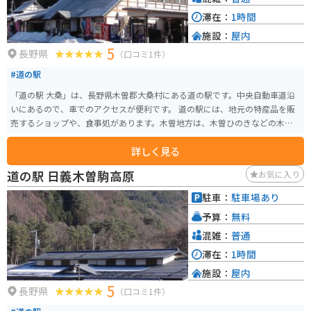
す。
滞在：
1時間
施設：
屋内
5
長野県
（口コミ1件）
#道の駅
「道の駅 大桑」は、長野県木曽郡大桑村にある道の駅です。中央自動車道沿
いにあるので、車でのアクセスが便利です。 道の駅には、地元の特産品を販
売するショップや、食事処があります。木曽地方は、木曽ひのきなどの木材
の産地として有名で、道の駅でも、それらを使った工芸品やお土産が販売さ
詳しく見る
れています。 食事処では、地元産の食材を使った料理を楽しむことができま
す。名物は、木曽牛や、山菜を使ったそば、五平餅などです。 バイクで訪れ
道の駅 日義木曽駒高原
お気に入り
る場合、道の駅には広い駐車場が完備されているので安心です。中央自動車
道沿いの道の駅なので、ツーリングの休憩場所としても最適です。 周辺に
駐車：
駐車場あり
は、木曽五木で有名な森林鉄道「赤沢自然休養林」や、温泉施設「阿寺渓谷
予算：
無料
温泉」など、観光スポットも充実しているので、ぜひ立ち寄ってみてくださ
い。
混雑：
普通
滞在：
1時間
施設：
屋内
5
長野県
（口コミ1件）