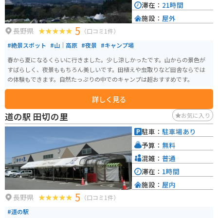
滞在：
21時間
施設：
屋外
5
長野県
（口コミ1件）
#絶景スポット
#山｜高原
#夜景
#キャンプ場
春から夏になるくらいに行きました。少し涼しかったです。山からの景色が
すばらしく、夜景ももちろん美しいです。田植えや虫取りなど田舎ならでは
の体験もできます。自然たっぷりの中でのキャンプは超おすすめです。
詳しく見る
道の駅 田切の里
お気に入り
駐車：
駐車場あり
予算：
無料
混雑：
普通
滞在：
1時間
施設：
屋内
5
長野県
（口コミ1件）
#道の駅