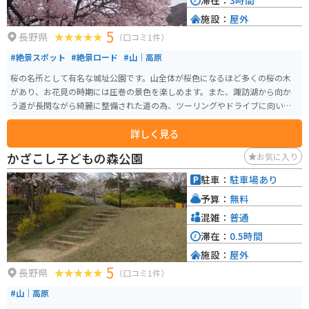
滞在：
3時間
施設：
屋外
5
長野県
（口コミ1件）
#絶景スポット
#絶景ロード
#山｜高原
桜の名所として有名な城址公園です。山全体が桜色になるほど多くの桜の木
があり、お花見の時期には圧巻の景色を楽しめます。また、諏訪湖から向か
う道が長閑ながら綺麗に整備された道の為、ツーリングやドライブに向いて
います。
詳しく見る
かざこし子どもの森公園
お気に入り
駐車：
駐車場あり
予算：
無料
混雑：
普通
滞在：
0.5時間
施設：
屋外
5
長野県
（口コミ1件）
#山｜高原