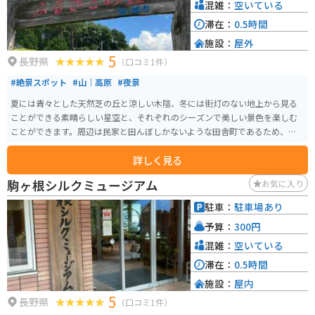
混雑：
空いている
滞在：
0.5時間
施設：
屋外
5
長野県
（口コミ1件）
#絶景スポット
#山｜高原
#夜景
夏には青々とした天然芝の丘と涼しい木陰、冬には街灯のない地上から見る
ことができる素晴らしい星空と、それぞれのシーズンで美しい景色を楽しむ
ことができます。周辺は民家と田んぼしかないような田舎町であるため、混
雑することはほとんどありません。バイクで訪れて、静かな田舎の風景を楽
詳しく見る
しんでみてください。
駒ヶ根シルクミュージアム
お気に入り
駐車：
駐車場あり
予算：
300円
混雑：
空いている
滞在：
0.5時間
施設：
屋内
5
長野県
（口コミ1件）