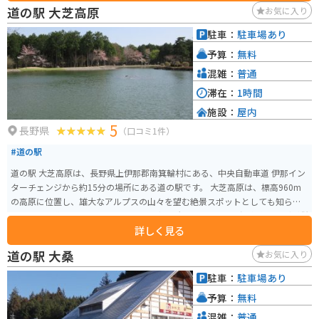
道の駅 大芝高原
お気に入り
駐車：
駐車場あり
予算：
無料
混雑：
普通
滞在：
1時間
施設：
屋内
5
長野県
（口コミ1件）
#道の駅
道の駅 大芝高原は、長野県上伊那郡南箕輪村にある、中央自動車道 伊那イン
ターチェンジから約15分の場所にある道の駅です。 大芝高原は、標高960m
の高原に位置し、雄大なアルプスの山々を望む絶景スポットとしても知られ
ています。道の駅には、地元の農産物直売所やレストラン、温泉施設などが併
詳しく見る
設されており、ドライブの休憩スポットとして最適です。 周辺には、ハイキ
ングコースやキャンプ場、美術館などもあり、自然と文化を満喫できます。
道の駅 大桑
お気に入り
バイクで訪れる場合、伊那インターチェンジからビーナスラインへのアクセ
スも良く、ツーリングの拠点としてもおすすめです。 地元の名産品として
駐車：
駐車場あり
は、高原野菜や果物、そばなどが有名です。道の駅では、新鮮な農産物を購
予算：
無料
入することができます。また、レストランでは、地元の食材を使った料理を
楽しむことができます。 特に、夏には高原野菜を使った料理がおすすめで
混雑：
普通