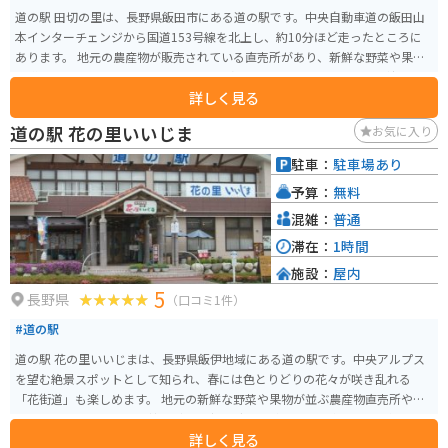
道の駅 田切の里は、長野県飯田市にある道の駅です。中央自動車道の飯田山
本インターチェンジから国道153号線を北上し、約10分ほど走ったところに
あります。 地元の農産物が販売されている直売所があり、新鮮な野菜や果物
を購入できます。特におすすめなのは、飯田市の特産品である「市田柿」で
詳しく見る
す。濃厚な甘さと、もっちりとした食感が特徴です。 バイクで訪れる場合、
道の駅には広い駐車場が完備されているので安心です。また、周辺には南ア
道の駅 花の里いいじま
お気に入り
ルプスの山々が連なり、絶景のツーリングコースとしても人気があります。
道の駅 田切の里を拠点に、自然豊かな景色を楽しみながらバイクで走ってみ
駐車：
駐車場あり
てはいかがでしょうか。 周辺には、りんご並木など、自然を楽しめるスポッ
予算：
無料
トも点在しています。道の駅で休憩した後は、周辺の観光スポットにも足を
運んでみてください。
混雑：
普通
滞在：
1時間
施設：
屋内
5
長野県
（口コミ1件）
#道の駅
道の駅 花の里いいじまは、長野県飯伊地域にある道の駅です。中央アルプス
を望む絶景スポットとして知られ、春には色とりどりの花々が咲き乱れる
「花街道」も楽しめます。 地元の新鮮な野菜や果物が並ぶ農産物直売所や、
手打ちそばやソースカツ丼などのご当地グルメが味わえる飲食店も人気で
詳しく見る
す。特におすすめは、地元産のそば粉を使った「天龍そば」です。 バイクで