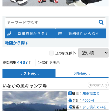
都道府県から探す
詳細条件から探す
地図から探す
道の駅を除外
4407
検索結果
件
1~30件を表示
リスト表示
地図表示
いなかの風キャンプ場
お気に入り
駐車：
駐車場あり
予算：
4000円
混雑：
少し混んでいる