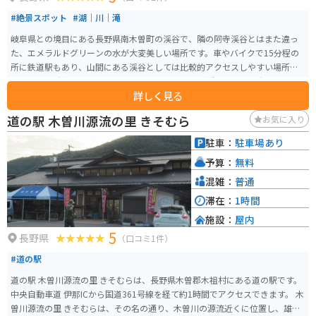
#絶景スポット
#湖｜川｜滝
岐阜県との境目にある長野県南木曽町の渓谷で、隣の阿寺渓谷とはまた違っ
た、エメラルドグリーンの水が大変美しい場所です。車やバイクで15分程の
所に鉄道駅もあり、山間にある渓谷としては比較的アクセスしやすい場所に
あります。 駐車場は渓谷の入り口である恋路のつり橋周辺に2ヶ所、トイレも
詳しく見る
あります。トイレと食事は渓谷の宿いちかわでも可能。清水と山菜を使用し
たそばが美味しいです。 駐車場に車もしくはバイクを駐め、つり橋からは徒
道の駅 木曽川源流の里 きそむら
お気に入り
歩での移動となります。恋路のつり橋から最も水の色が濃く美しい黒渕まで
は、10分あればゆっくり歩いて写真を撮っても足ります。夏に訪れる人が多
駐車：
駐車場あり
いですが、春の若葉、秋の紅葉、冬の雪に色づく渓谷も魅力的です。
予算：
無料
混雑：
普通
滞在：
1時間
施設：
屋内
5
長野県
（口コミ1件）
#道の駅
道の駅 木曽川源流の里 きそむらは、長野県木曽郡木祖村にある道の駅です。
中央自動車道 伊那ICから国道361号線を経て約1時間でアクセスできます。 木
曽川源流の里 きそむらは、その名の通り、木曽川の源流近くに位置し、雄大