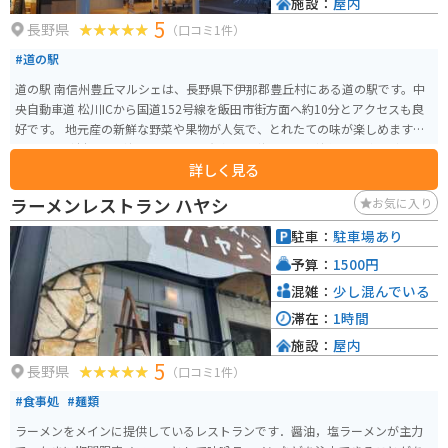
施設：
屋内
5
長野県
（口コミ1件）
#道の駅
道の駅 南信州豊丘マルシェは、長野県下伊那郡豊丘村にある道の駅です。中
央自動車道 松川ICから国道152号線を飯田市街方面へ約10分とアクセスも良
好です。 地元産の新鮮な野菜や果物が人気で、とれたての味が楽しめます。
特に、豊丘村は市田柿の産地として有名で、秋には干し柿作り体験なども開
詳しく見る
催されます。レストランでは、地元の食材を使った料理を味わうことができ
ます。 バイク置き場は、建物のすぐ横に広々としたスペースが用意されてい
ラーメンレストラン ハヤシ
お気に入り
るので安心です。道の駅の向かい側には、南アルプスの絶景を望むことがで
きる公園もあり、休憩に最適です。 周辺には、南アルプスの雄大な自然が広
駐車：
駐車場あり
がっており、ハイキングやトレッキングなども楽しめます。また、車で約20
予算：
1500円
分の距離には、昼神温泉や阿智村などの観光スポットもあります。
混雑：
少し混んでいる
滞在：
1時間
施設：
屋内
5
長野県
（口コミ1件）
#食事処
#麺類
ラーメンをメインに提供しているレストランです．醤油，塩ラーメンが主力