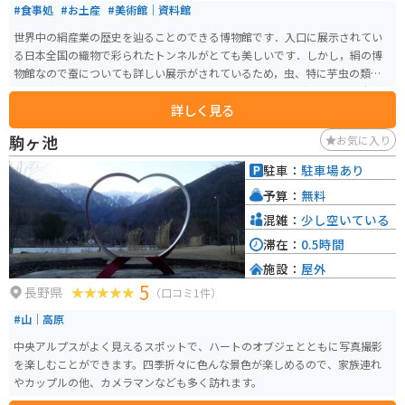
#食事処
#お土産
#美術館｜資料館
世界中の絹産業の歴史を辿ることのできる博物館です．入口に展示されてい
る日本全国の織物で彩られたトンネルがとても美しいです．しかし，絹の博
物館なので蚕についても詳しい展示がされているため，虫、特に芋虫の類が
苦手な方は厳しいと思います．また，建物内に「バイキングレストラン奈々
詳しく見る
ちゃん」というレストランがあるので，食事を取ることも可能です．
駒ヶ池
お気に入り
駐車：
駐車場あり
予算：
無料
混雑：
少し空いている
滞在：
0.5時間
施設：
屋外
5
長野県
（口コミ1件）
#山｜高原
中央アルプスがよく見えるスポットで、ハートのオブジェとともに写真撮影
を楽しむことができます。四季折々に色んな景色が楽しめるので、家族連れ
やカップルの他、カメラマンなども多く訪れます。