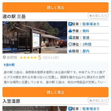
な自然に囲まれています。道の駅には、地元の食材をふんだんに使ったレス
詳しく見る
トランや、特産品を販売するショップがあり、観光客に人気です。新鮮な野
菜や果物、山菜、きのこなどが手に入り、お土産にも最適です。また、木工
道の駅 三岳
お気に入り
品や陶芸品など、地元の工芸品を販売する店もあります。 バイクで訪れる場
合、道の駅から乗鞍スカイラインや御嶽スカイラインへのアクセスが良く、
駐車：
駐車場あり
ツーリングの拠点としてもおすすめです。周辺には、キャンプ場や温泉など
予算：
無料
もあり、自然を満喫することができます。 木曽の名産品である「朴葉味噌」
や「五平餅」も、ぜひ道の駅で味わってみてください。朴葉味噌は、朴の葉
混雑：
普通
の上で味噌と具材を焼いて食べる郷土料理で、ご飯のお供に最適です。五平
滞在：
1時間
餅は、ご飯をつぶして串に巻き付け、味噌だれを塗って焼いたもので、香ば
施設：
屋内
しい香りが食欲をそそります。 道の駅 木曽川源流の里 きそむらは、自然豊か
5
な環境の中で、地元の食や文化に触れることができる場所です。
長野県
（口コミ1件）
#道の駅
道の駅 三岳は、長野県木曽郡木曽町にある道の駅です。中央アルプスと南ア
ルプスの間を流れる木曽川沿いに位置し、周囲を雄大な山々に囲まれた自然
豊かな場所に位置しています。 道の駅 三岳は、地元の特産品が充実している
ことで知られており、木曽ヒノキを使った工芸品や、新鮮な地元産の野菜、
詳しく見る
山菜などが販売されています。また、併設されているレストランでは、地元
の食材を使った料理を楽しむことができます。 バイクで訪れる場合、道の駅
入笠湿原
お気に入り
三岳は、ツーリングの休憩場所として最適です。駐車場も広く、バイクラッ
クも完備されています。周辺には、開田高原や御嶽山など、ツーリングスポッ
駐車：
駐車場あり