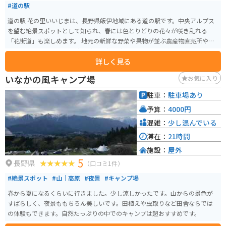
#道の駅
道の駅 花の里いいじまは、長野県飯伊地域にある道の駅です。中央アルプス
を望む絶景スポットとして知られ、春には色とりどりの花々が咲き乱れる
「花街道」も楽しめます。 地元の新鮮な野菜や果物が並ぶ農産物直売所や、
手打ちそばやソースカツ丼などのご当地グルメが味わえる飲食店も人気で
詳しく見る
す。特におすすめは、地元産のそば粉を使った「天龍そば」です。 バイクで
訪れる場合、道の駅には広い駐車場が完備されているので安心です。周辺に
いなかの風キャンプ場
お気に入り
は、中央アルプスを望むワインディングロードなど、ツーリングに最適なル
ートも充実しています。 お土産には、地元産のりんごを使ったジュースやジ
駐車：
駐車場あり
ャム、そばを使ったお菓子などがおすすめです。
予算：
4000円
混雑：
少し混んでいる
滞在：
21時間
施設：
屋外
5
長野県
（口コミ1件）
#絶景スポット
#山｜高原
#夜景
#キャンプ場
春から夏になるくらいに行きました。少し涼しかったです。山からの景色が
すばらしく、夜景ももちろん美しいです。田植えや虫取りなど田舎ならでは
の体験もできます。自然たっぷりの中でのキャンプは超おすすめです。