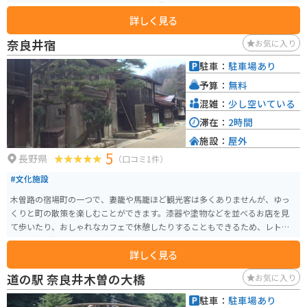
事前に予約しておくことが必要です。舗装された山道なので、バイクツーリ
詳しく見る
ングでもとても楽しめます！素敵な筆記具を手に入れてみてはいかがでしょ
うか。
奈良井宿
お気に入り
駐車：
駐車場あり
予算：
無料
混雑：
少し空いている
滞在：
2時間
施設：
屋外
5
長野県
（口コミ1件）
#文化施設
木曽路の宿場町の一つで、妻籠や馬籠ほど観光客は多くありませんが、ゆっ
くりと町の散策を楽しむことができます。漆器や塗物などを並べるお店を見
て歩いたり、おしゃれなカフェで休憩したりすることもできるため、レトロ
な雰囲気が好きな人にも人気が高まっているようです。
詳しく見る
道の駅 奈良井木曽の大橋
お気に入り
駐車：
駐車場あり