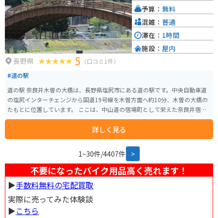
予算：
無料
混雑：
普通
滞在：
1時間
施設：
屋内
5
長野県
（口コミ1件）
#道の駅
道の駅 奈良井木曽の大橋は、長野県塩尻市にある道の駅です。中央自動車道
の塩尻インターチェンジから国道19号線を木曽方面へ約10分、木曽の大橋の
たもとに位置しています。 ここは、中山道の宿場町として栄えた奈良井宿と
贄川宿の間に位置し、木曽路のほぼ中心にあります。周辺には、国の重要文
詳しく見る
化財に指定されている木曽の大橋や、江戸時代の宿場町の面影を残す奈良井
宿など、歴史を感じさせる観光スポットが多くあります。 道の駅には、地元
の特産品を販売する直売所やレストラン、観光案内所などがあり、ドライブ
1~30件/4407件
>
の休憩スポットとして最適です。また、木曽の大橋を一望できる展望台もあ
り、雄大な景色を楽しむことができます。 バイクで訪れる場合、道の駅には
不要になったバイク用品高く売れます！
広い駐車場が完備されているので安心です。ツーリングの休憩場所としては
▶︎
手数料無料の宅配買取
もちろん、周辺の観光拠点としても利用できます。 地元の名産品としては、
木曽漆器や木曽節があります。木曽漆器は、美しい光沢と堅牢さが特徴で、
実際に売ってみた体験談
お土産に最適です。木曽節は、木曽地方に伝わる民謡で、力強い歌声が魅力
▶︎
こちら
です。道の駅で購入することができます。