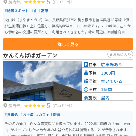
5
長野県
（口コミ1件）
#絶景スポット
#山｜高原
火山峠（ひやまとうげ）は、長野県伊那市と駒ヶ根市を結ぶ県道18号線（伊
那生田飯田線）上に位置し、標高約854メートルの峠です。この峠は、古くか
ら伊那谷の交通の要所として利用されてきました。峠の周辺には樹齢約300年
とされる老松があり、その根元には俳人・松尾芭蕉の句碑が建てられていま
詳しく見る
す。この句碑は明治時代初期に建立され、歴史的な趣を感じさせます。 程よ
いコーナーと直線がつづき、バイクやスポーツカーで走るのに最高の道です。
かんてんぱぱガーデン
お気に入り
秋は広葉樹の紅葉が綺麗です。オープンカーでの走行はとても気持ちの良い
道です。峠からは南アルプスの美しい景観を望むことができ、四季折々の自然
駐車：
駐車場あり
を満喫できるスポットとして親しまれています。
予算：
3000円
混雑：
空いている
滞在：
1時間
施設：
屋内
5
長野県
（口コミ1件）
#食事処
#お土産
#カフェ｜軽食
その名の通り，色々な寒天製品を扱っています．2022年に画像の「monterin
a」がオープンしたため今年のお盆や冬休みは混雑することが予想されます．
このmonterinaは，寒天に限らず，全国の珍味や長野県の地酒(日本酒)を揃え