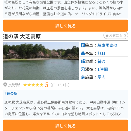
桜の名所として有名な城址公園です。山全体が桜色になるほど多くの桜の木
があり、お花見の時期には圧巻の景色を楽しめます。また、諏訪湖から向か
う道が長閑ながら綺麗に整備された道の為、ツーリングやドライブに向いて
います。
詳しく見る
道の駅 大芝高原
お気に入り
駐車：
駐車場あり
予算：
無料
混雑：
普通
滞在：
1時間
施設：
屋内
5
長野県
（口コミ1件）
#道の駅
道の駅 大芝高原は、長野県上伊那郡南箕輪村にある、中央自動車道 伊那イン
ターチェンジから約15分の場所にある道の駅です。 大芝高原は、標高960m
の高原に位置し、雄大なアルプスの山々を望む絶景スポットとしても知られ
ています。道の駅には、地元の農産物直売所やレストラン、温泉施設などが併
詳しく見る
設されており、ドライブの休憩スポットとして最適です。 周辺には、ハイキ