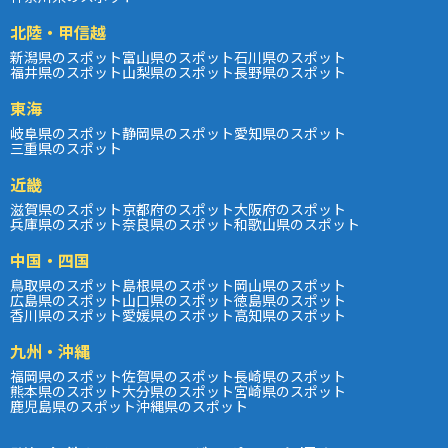
北陸・甲信越
新潟県のスポット
富山県のスポット
石川県のスポット
福井県のスポット
山梨県のスポット
長野県のスポット
東海
岐阜県のスポット
静岡県のスポット
愛知県のスポット
三重県のスポット
近畿
滋賀県のスポット
京都府のスポット
大阪府のスポット
兵庫県のスポット
奈良県のスポット
和歌山県のスポット
中国・四国
鳥取県のスポット
島根県のスポット
岡山県のスポット
広島県のスポット
山口県のスポット
徳島県のスポット
香川県のスポット
愛媛県のスポット
高知県のスポット
九州・沖縄
福岡県のスポット
佐賀県のスポット
長崎県のスポット
熊本県のスポット
大分県のスポット
宮崎県のスポット
鹿児島県のスポット
沖縄県のスポット