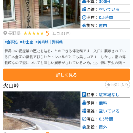
予算：
300円
混雑：
空いている
滞在：
0.5時間
施設：
屋内
5
長野県
（口コミ1件）
#食事処
#お土産
#美術館｜資料館
世界中の絹産業の歴史を辿ることのできる博物館です．入口に展示されてい
る日本全国の織物で彩られたトンネルがとても美しいです．しかし，絹の博
物館なので蚕についても詳しい展示がされているため，虫、特に芋虫の類が
苦手な方は厳しいと思います．また，建物内に「バイキングレストラン奈々
詳しく見る
ちゃん」というレストランがあるので，食事を取ることも可能です．
火山峠
お気に入り
駐車：
駐車場なし
予算：
無料
混雑：
空いている
滞在：
0.5時間
施設：
屋外