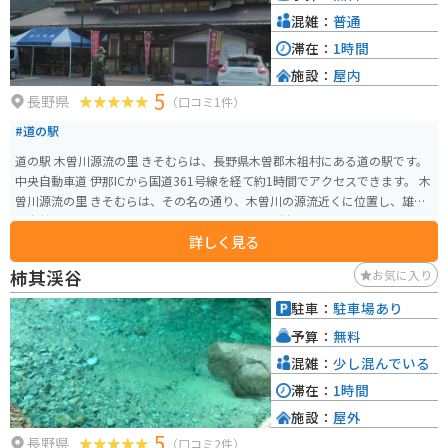
す。木曽漆器は、堅牢で美しく、使い込むほどに味わいが増すのが特徴です。
混雑：
普通
お土産にいかがでしょうか。
滞在：
1時間
施設：
屋内
5
長野県
（口コミ1件）
#道の駅
道の駅 木曽川源流の里 きそむらは、長野県木曽郡木祖村にある道の駅です。
中央自動車道 伊那ICから国道361号線を経て約1時間でアクセスできます。 木
曽川源流の里 きそむらは、その名の通り、木曽川の源流近くに位置し、雄大
な自然に囲まれています。道の駅には、地元の食材をふんだんに使ったレス
詳しく見る
トランや、特産品を販売するショップがあり、観光客に人気です。新鮮な野
菜や果物、山菜、きのこなどが手に入り、お土産にも最適です。また、木工
柿其渓谷
お気に入り
品や陶芸品など、地元の工芸品を販売する店もあります。 バイクで訪れる場
合、道の駅から乗鞍スカイラインや御嶽スカイラインへのアクセスが良く、
駐車：
駐車場あり
ツーリングの拠点としてもおすすめです。周辺には、キャンプ場や温泉など
予算：
無料
もあり、自然を満喫することができます。 木曽の名産品である「朴葉味噌」
や「五平餅」も、ぜひ道の駅で味わってみてください。朴葉味噌は、朴の葉
混雑：
少し混んでいる
の上で味噌と具材を焼いて食べる郷土料理で、ご飯のお供に最適です。五平
滞在：
1時間
餅は、ご飯をつぶして串に巻き付け、味噌だれを塗って焼いたもので、香ば
施設：
屋外
しい香りが食欲をそそります。 道の駅 木曽川源流の里 きそむらは、自然豊か
5
な環境の中で、地元の食や文化に触れることができる場所です。
長野県
（口コミ2件）