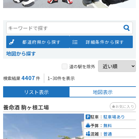
都道府県から探す
詳細条件から探す
地図から探す
道の駅を除外
4407
検索結果
件
1~30件を表示
リスト表示
地図表示
養命酒 駒ヶ根工場
お気に入り
駐車：
駐車場あり
予算：
無料
混雑：
普通