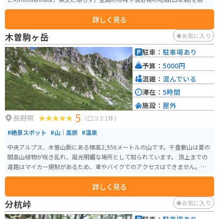
ており，どんな世代の方にも楽しんでいただけると思います．地方の意外な
詳しく見る
珍味に出会えるかもしれません．
木曽駒ヶ岳
お気に入り
駐車：
駐車場あり
予算：
5000円
混雑：
混んでいる
滞在：
5時間
施設：
屋外
5
長野県
（口コミ1件）
#絶景スポット
#山｜高原
#温泉
中央アルプス、木曽山脈にある標高2,956メートルの山です。千畳敷山は夏の
間高山植物が咲き乱れ、風光明媚な場所として知られています。 頂上までの
道路はマイカー規制があるため、車やバイクでのアクセスはできません。途
中の菅の台バスセンターから路線バスに乗り、その後ロープウェイで頂上ま
詳しく見る
で行く必要があります。
分杭峠
お気に入り