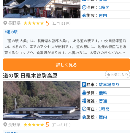
滞在：
1時間
施設：
屋内
5
長野県
（口コミ1件）
#道の駅
「道の駅 大桑」は、長野県木曽郡大桑村にある道の駅です。中央自動車道沿
いにあるので、車でのアクセスが便利です。 道の駅には、地元の特産品を販
売するショップや、食事処があります。木曽地方は、木曽ひのきなどの木材
の産地として有名で、道の駅でも、それらを使った工芸品やお土産が販売さ
詳しく見る
れています。 食事処では、地元産の食材を使った料理を楽しむことができま
す。名物は、木曽牛や、山菜を使ったそば、五平餅などです。 バイクで訪れ
道の駅 日義木曽駒高原
お気に入り
る場合、道の駅には広い駐車場が完備されているので安心です。中央自動車
道沿いの道の駅なので、ツーリングの休憩場所としても最適です。 周辺に
駐車：
駐車場あり
は、木曽五木で有名な森林鉄道「赤沢自然休養林」や、温泉施設「阿寺渓谷
予算：
無料
温泉」など、観光スポットも充実しているので、ぜひ立ち寄ってみてくださ
い。
混雑：
普通
滞在：
1時間
施設：
屋内
5
長野県
（口コミ1件）