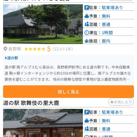
駐車：
駐車場あり
予算：
無料
混雑：
普通
滞在：
1時間
施設：
屋内
5
長野県
（口コミ1件）
#道の駅
道の駅 南アルプスむら長谷は、長野県伊那市にある道の駅です。中央自動車
道 駒ヶ根インターチェンジから約10分の場所に位置し、南アルプスの雄大な
景色を望むことができます。 地元の新鮮な野菜や果物が並ぶ農産物直売所
や、手打ちそばやソースカツ丼などのご当地グルメが味わえるレストランが
詳しく見る
人気です。 また、日帰り温泉施設「こまくさの湯」も併設されており、旅の
疲れを癒すことができます。アルカリ性単純温泉で、神経痛や筋肉痛などに
道の駅 歌舞伎の里大鹿
お気に入り
効果があると言われています。 バイクで訪れる場合、道の駅には広々とした
駐車場が完備されているので安心です。ツーリングの休憩場所としても最適
駐車：
駐車場あり
です。 周辺には、南アルプスの登山基地として知られるしらび平や、国の重
予算：
無料
要文化財に指定されている高遠城址公園など、観光スポットも充実していま
す。道の駅 南アルプスむら長谷を拠点に、長野県の自然と歴史を満喫してみ
混雑：
普通
てはいかがでしょうか。