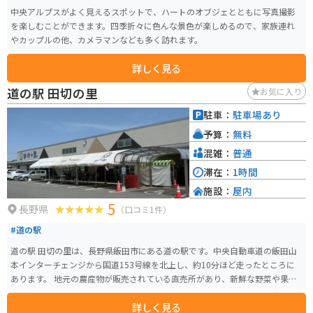
中央アルプスがよく見えるスポットで、ハートのオブジェとともに写真撮影
を楽しむことができます。四季折々に色んな景色が楽しめるので、家族連れ
やカップルの他、カメラマンなども多く訪れます。
詳しく見る
道の駅 田切の里
お気に入り
駐車：
駐車場あり
予算：
無料
混雑：
普通
滞在：
1時間
施設：
屋内
5
長野県
（口コミ1件）
#道の駅
道の駅 田切の里は、長野県飯田市にある道の駅です。中央自動車道の飯田山
本インターチェンジから国道153号線を北上し、約10分ほど走ったところに
あります。 地元の農産物が販売されている直売所があり、新鮮な野菜や果物
を購入できます。特におすすめなのは、飯田市の特産品である「市田柿」で
詳しく見る
す。濃厚な甘さと、もっちりとした食感が特徴です。 バイクで訪れる場合、