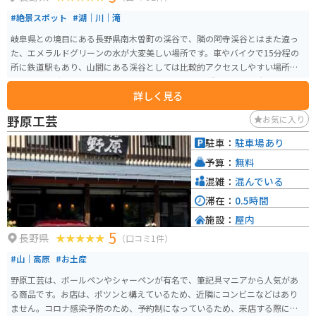
#絶景スポット
#湖｜川｜滝
岐阜県との境目にある長野県南木曽町の渓谷で、隣の阿寺渓谷とはまた違っ
た、エメラルドグリーンの水が大変美しい場所です。車やバイクで15分程の
所に鉄道駅もあり、山間にある渓谷としては比較的アクセスしやすい場所に
あります。 駐車場は渓谷の入り口である恋路のつり橋周辺に2ヶ所、トイレも
詳しく見る
あります。トイレと食事は渓谷の宿いちかわでも可能。清水と山菜を使用し
たそばが美味しいです。 駐車場に車もしくはバイクを駐め、つり橋からは徒
野原工芸
お気に入り
歩での移動となります。恋路のつり橋から最も水の色が濃く美しい黒渕まで
は、10分あればゆっくり歩いて写真を撮っても足ります。夏に訪れる人が多
駐車：
駐車場あり
いですが、春の若葉、秋の紅葉、冬の雪に色づく渓谷も魅力的です。
予算：
無料
混雑：
混んでいる
滞在：
0.5時間
施設：
屋内
5
長野県
（口コミ1件）
#山｜高原
#お土産
野原工芸は、ボールペンやシャーペンが有名で、筆記具マニアから人気があ
る商品です。お店は、ポツンと構えているため、近隣にコンビニなどはあり
ません。コロナ感染予防のため、予約制になっているため、来店する際には