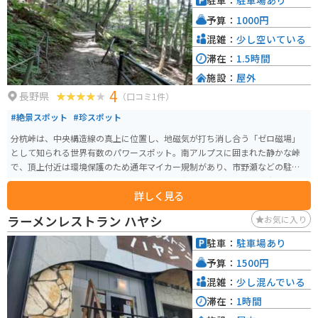
駐車：
駐車場あり
予算：
1000円
混雑：
少し空いている
滞在：
1.5時間
施設：
屋外
4
長野県
（口コミ1件）
#絶景スポット
#珍スポット
分杭峠は、中央構造線の真上に位置し、地磁気が打ち消し合う「ゼロ磁場」
として知られる世界有数のパワースポット。南アルプスに囲まれた静かな峠
で、頂上付近は環境保護のため通年マイカー規制があり、市野瀬などの駐車
場からシャトルバスで向かう。バスを降りて歩くと、エネルギーが強いとさ
詳しく見る
れる「気場」があり、ベンチで瞑想や休息を楽しめる。アクセス路の国道152
号はワインディングが続く人気ツーリングルートだが、道幅が狭く落石注意
ラーメンレストラン ハヤシ
お気に入り
の区間もあるため慎重な走行が必要。周辺では伊那名物のソースカツ丼やロ
ーメン、大鹿の塩などのグルメも楽しめる。
駐車：
駐車場あり
予算：
1500円
混雑：
少し混んでいる
滞在：
1時間