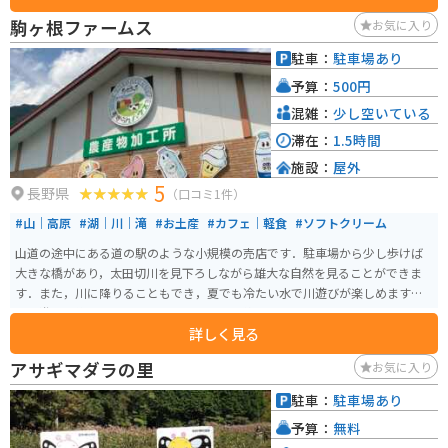
道の駅には広い駐車場が完備されているので安心です。また、周辺には南ア
駒ヶ根ファームス
お気に入り
ルプスの山々が連なり、絶景のツーリングコースとしても人気があります。
道の駅 田切の里を拠点に、自然豊かな景色を楽しみながらバイクで走ってみ
駐車：
駐車場あり
てはいかがでしょうか。 周辺には、りんご並木など、自然を楽しめるスポッ
予算：
500円
トも点在しています。道の駅で休憩した後は、周辺の観光スポットにも足を
運んでみてください。
混雑：
少し空いている
滞在：
1.5時間
施設：
屋外
5
長野県
（口コミ1件）
#山｜高原
#湖｜川｜滝
#お土産
#カフェ｜軽食
#ソフトクリーム
山道の途中にある道の駅のような小規模の売店です．駐車場から少し歩けば
大きな橋があり，太田切川を見下ろしながら雄大な自然を見ることができま
す．また，川に降りることもでき，夏でも冷たい水で川遊びが楽しめます．
川で遊んだ後のすずらんソフトクリームは絶品です．
詳しく見る
アサギマダラの里
お気に入り
駐車：
駐車場あり
予算：
無料