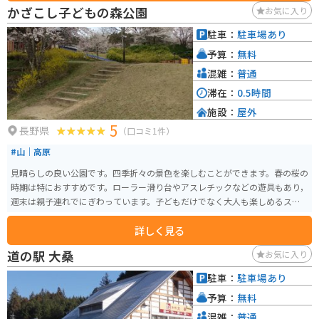
ングコースやキャンプ場、美術館などもあり、自然と文化を満喫できます。
かざこし子どもの森公園
お気に入り
バイクで訪れる場合、伊那インターチェンジからビーナスラインへのアクセ
スも良く、ツーリングの拠点としてもおすすめです。 地元の名産品として
駐車：
駐車場あり
は、高原野菜や果物、そばなどが有名です。道の駅では、新鮮な農産物を購
予算：
無料
入することができます。また、レストランでは、地元の食材を使った料理を
楽しむことができます。 特に、夏には高原野菜を使った料理がおすすめで
混雑：
普通
す。
滞在：
0.5時間
施設：
屋外
5
長野県
（口コミ1件）
#山｜高原
見晴らしの良い公園です。四季折々の景色を楽しむことができます。春の桜の
時期は特におすすめです。ローラー滑り台やアスレチックなどの遊具もあり，
週末は親子連れでにぎわっています。子どもだけでなく大人も楽しめるスポ
ットです。
詳しく見る
道の駅 大桑
お気に入り
駐車：
駐車場あり
予算：
無料
混雑：
普通