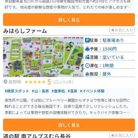
央自動車道 松川ICから国道152号線を飯田市街方面へ約10分とアクセスも良
好です。 地元産の新鮮な野菜や果物が人気で、とれたての味が楽しめます。
特に、豊丘村は市田柿の産地として有名で、秋には干し柿作り体験なども開
詳しく見る
催されます。レストランでは、地元の食材を使った料理を味わうことができ
ます。 バイク置き場は、建物のすぐ横に広々としたスペースが用意されてい
みはらしファーム
お気に入り
るので安心です。道の駅の向かい側には、南アルプスの絶景を望むことがで
きる公園もあり、休憩に最適です。 周辺には、南アルプスの雄大な自然が広
駐車：
駐車場あり
がっており、ハイキングやトレッキングなども楽しめます。また、車で約20
予算：
1500円
分の距離には、昼神温泉や阿智村などの観光スポットもあります。
混雑：
空いている
滞在：
1時間
施設：
屋外
5
長野県
（口コミ1件）
#絶景スポット
#山｜高原
#食事処
#温泉
#イベント体験
直売所や公園，そば処にブルーベリー農園からダチョウ牧場と様々な自然に
触れることができる複合施設です．日帰り温泉で少しリフレッシュしたり，
季節によっては果物や野菜の収穫体験ができたり，キックバイク体験コース
などで子供連れでも田舎体験を満喫できます．
詳しく見る
道の駅 南アルプスむら長谷
お気に入り