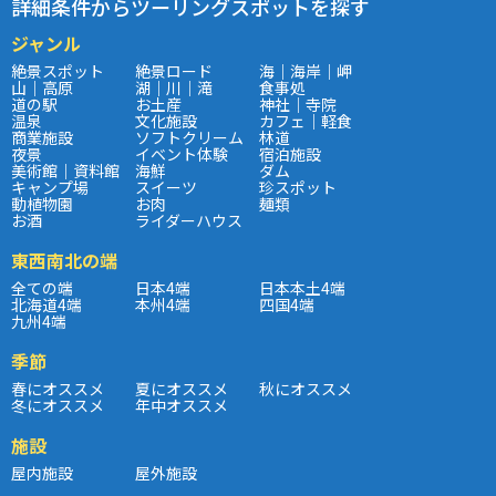
詳細条件からツーリングスポットを探す
ジャンル
絶景スポット
絶景ロード
海｜海岸｜岬
山｜高原
湖｜川｜滝
食事処
道の駅
お土産
神社｜寺院
温泉
文化施設
カフェ｜軽食
商業施設
ソフトクリーム
林道
夜景
イベント体験
宿泊施設
美術館｜資料館
海鮮
ダム
キャンプ場
スイーツ
珍スポット
動植物園
お肉
麺類
お酒
ライダーハウス
東西南北の端
全ての端
日本4端
日本本土4端
北海道4端
本州4端
四国4端
九州4端
季節
春にオススメ
夏にオススメ
秋にオススメ
冬にオススメ
年中オススメ
施設
屋内施設
屋外施設