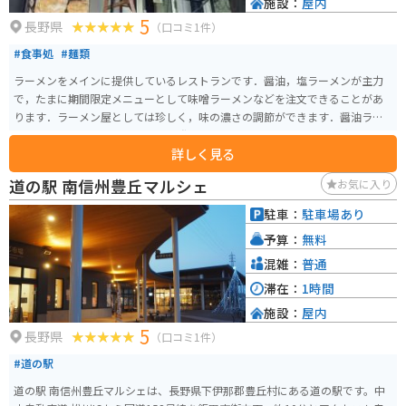
施設：
屋内
5
長野県
（口コミ1件）
#食事処
#麺類
ラーメンをメインに提供しているレストランです．醤油，塩ラーメンが主力
で，たまに期間限定メニューとして味噌ラーメンなどを注文できることがあ
ります．ラーメン屋としては珍しく，味の濃さの調節ができます．醤油ラー
メンはとてもやさしい味わいで，誰でも食べられると思います．公式サイト
詳しく見る
ではないのですが，店主さんがInstagramをやっているので，リアルタイムに
近いお店の情報を得ることができます．
道の駅 南信州豊丘マルシェ
お気に入り
駐車：
駐車場あり
予算：
無料
混雑：
普通
滞在：
1時間
施設：
屋内
5
長野県
（口コミ1件）
#道の駅
道の駅 南信州豊丘マルシェは、長野県下伊那郡豊丘村にある道の駅です。中