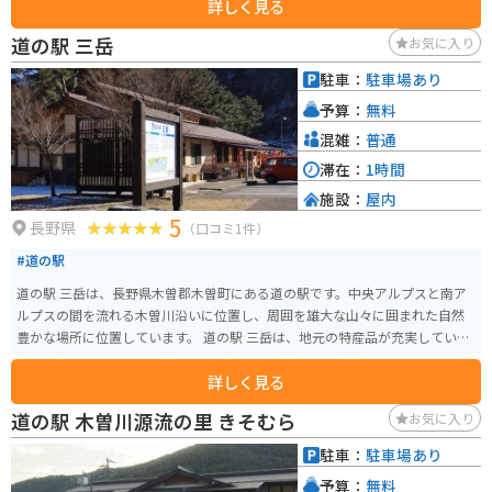
詳しく見る
するショップでは、木曽漆器や木工品、そば、五平餅など、旅の思い出やお
土産に最適な品々が揃っています。 バイクで訪れる場合、道の駅には広い駐
道の駅 三岳
お気に入り
車場が完備されているので安心です。ツーリングの休憩地点として利用する
のも良いでしょう。木曽路は、雄大な山々に囲まれた風光明媚なルートです。
駐車：
駐車場あり
道の駅 木曽福島を拠点に、自然を感じながらのツーリングを楽しんでみては
予算：
無料
いかがでしょうか。 また、周辺には、国の重要文化財に指定されている旧家
で、当時の暮らしを垣間見ることができる「福島宿 木曽路の宿場町」や、鮮
混雑：
普通
やかな紅葉が美しい「寝覚ノ床」など、見どころもたくさんあります。
滞在：
1時間
施設：
屋内
5
長野県
（口コミ1件）
#道の駅
道の駅 三岳は、長野県木曽郡木曽町にある道の駅です。中央アルプスと南ア
ルプスの間を流れる木曽川沿いに位置し、周囲を雄大な山々に囲まれた自然
豊かな場所に位置しています。 道の駅 三岳は、地元の特産品が充実している
ことで知られており、木曽ヒノキを使った工芸品や、新鮮な地元産の野菜、
詳しく見る
山菜などが販売されています。また、併設されているレストランでは、地元
の食材を使った料理を楽しむことができます。 バイクで訪れる場合、道の駅
道の駅 木曽川源流の里 きそむら
お気に入り
三岳は、ツーリングの休憩場所として最適です。駐車場も広く、バイクラッ
クも完備されています。周辺には、開田高原や御嶽山など、ツーリングスポッ
駐車：
駐車場あり
トも点在しており、拠点としても便利です。 木曽地方は、古くから漆器の産
予算：
無料
地として知られており、道の駅 三岳でも、木曽漆器を購入することができま