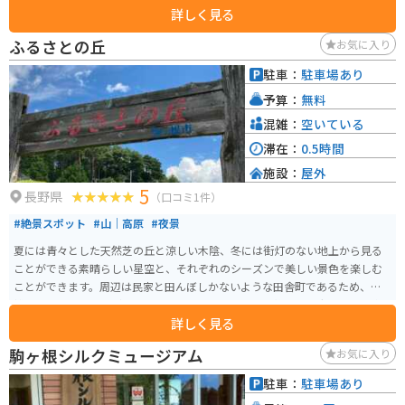
詳しく見る
ふるさとの丘
お気に入り
駐車：
駐車場あり
予算：
無料
混雑：
空いている
滞在：
0.5時間
施設：
屋外
5
長野県
（口コミ1件）
#絶景スポット
#山｜高原
#夜景
夏には青々とした天然芝の丘と涼しい木陰、冬には街灯のない地上から見る
ことができる素晴らしい星空と、それぞれのシーズンで美しい景色を楽しむ
ことができます。周辺は民家と田んぼしかないような田舎町であるため、混
雑することはほとんどありません。バイクで訪れて、静かな田舎の風景を楽
詳しく見る
しんでみてください。
駒ヶ根シルクミュージアム
お気に入り
駐車：
駐車場あり