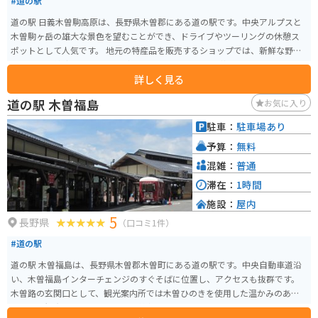
#道の駅
道の駅 日義木曽駒高原は、長野県木曽郡にある道の駅です。中央アルプスと
木曽駒ヶ岳の雄大な景色を望むことができ、ドライブやツーリングの休憩ス
ポットとして人気です。 地元の特産品を販売するショップでは、新鮮な野菜
や果物、木曽漆器、木工品など、お土産に最適なものが揃っています。レスト
詳しく見る
ランでは、地元産の食材を使った郷土料理や、信州そばなどが味わえます。
バイクで訪れる場合、道の駅には広い駐車場が完備されているので安心で
道の駅 木曽福島
お気に入り
す。また、周辺には、木曽駒ヶ岳ロープウェイや、寝覚の床など、観光スポッ
トも点在しているので、ツーリングの拠点としても最適です。
駐車：
駐車場あり
予算：
無料
混雑：
普通
滞在：
1時間
施設：
屋内
5
長野県
（口コミ1件）
#道の駅
道の駅 木曽福島は、長野県木曽郡木曽町にある道の駅です。中央自動車道沿
い、木曽福島インターチェンジのすぐそばに位置し、アクセスも抜群です。
木曽路の玄関口として、観光案内所では木曽ひのきを使用した温かみのある
空間で、観光パンフレットや地域情報を入手できます。地元の特産品を販売