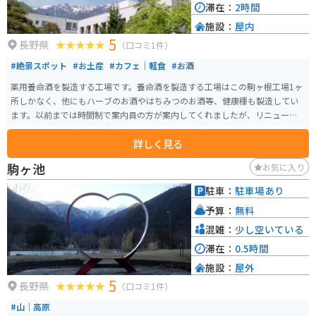
滞在：
2時間
施設：
屋内
5
長野県
（口コミ1件）
#絶景スポット
#お土産
#カフェ｜軽食
#お酒
薬用養命酒を製造する工場です。養命酒を製造する工場はこの駒ヶ根工場1ヶ
所しかなく、他にもハーブのお酒やはちみつのお酒等、健康種も製造してい
ます。以前までは時間制で案内員の方が案内してくれましたが、リニューア
ルしてからは予約不要・自由見学となりました。 養命酒やハーブのお酒、黒
詳しく見る
酢などの試飲コーナー、お土産を購入できる店にカフェスペースもありま
す。工場からは中央アルプスと南アルプスを見ることもでき、敷地内には健康
駒ヶ池
お気に入り
の森という広大な散策コースもあり、森林浴をしながら気分転換もできま
す。
駐車：
駐車場あり
予算：
無料
混雑：
少し空いている
滞在：
0.5時間
施設：
屋外
5
長野県
（口コミ1件）
#山｜高原