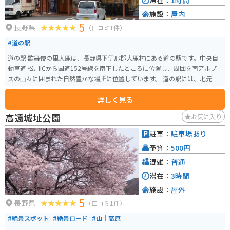
滞在：
1時間
施設：
屋内
5
長野県
（口コミ1件）
#道の駅
道の駅 歌舞伎の里大鹿は、長野県下伊那郡大鹿村にある道の駅です。中央自
動車道 松川ICから国道152号線を南下したところに位置し、周囲を南アルプ
スの山々に囲まれた自然豊かな場所に位置しています。 道の駅には、地元の
特産品を販売する直売所や、食事処、観光案内所などがあります。特産品と
詳しく見る
しては、地元産のそばや野菜、山菜などが人気です。また、道の駅のすぐそ
ばには、大鹿歌舞伎の舞台となる大鹿村中央舞台があり、毎年4月と10月には
高遠城址公園
お気に入り
歌舞伎が上演されます。 バイクで訪れる場合、道の駅には広い駐車場が完備
されているので安心です。周辺には、南アルプスを望む絶景ポイントが点在
駐車：
駐車場あり
しており、ツーリングの休憩場所としても最適です。 【おすすめポイント】
予算：
500円
* 大鹿歌舞伎の舞台を見学 * 南アルプスの絶景を楽しむ * 地元産のそばや山菜
を味わう 【周辺情報】 * 大鹿村中央舞台 * 鹿塩温泉 * 分杭峠（パワースポッ
混雑：
普通
ト）
滞在：
3時間
施設：
屋外
5
長野県
（口コミ1件）
#絶景スポット
#絶景ロード
#山｜高原