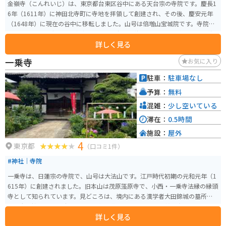
金嶺寺（こんれいじ）は、東京都台東区谷中にある天台宗の寺院です。慶長1
6年（1611年）に神田北寺町に寺地を拝領して創建され、その後、慶安元年
（1648年）に現在の谷中に移転しました。山号は倍増山宝城院です。寺院の
開山は、江戸幕府の徳川家康に仕えた僧侶、天海僧正です。 境内には、天海
詳しく見る
僧正の業績を偲ぶ碑が立っており、歴史的な雰囲気を感じさせます。また、
境内には美しい庭園があり、四季折々の自然を楽しむことができます。金嶺
一乗寺
お気に入り
寺は、谷中地区の他の寺院とともに「谷中七福神巡り」の一環として訪れる
ことも多く、特に正月には多くの参拝者で賑わいます。
駐車：
駐車場なし
予算：
無料
混雑：
少し空いている
滞在：
0.5時間
施設：
屋外
4
東京都
（口コミ1件）
#神社｜寺院
一乗寺は、日蓮宗の寺院で、山号は大法山です。江戸時代初期の元和元年（1
615年）に創建されました。旧本山は茂原藻原寺で、小西・一乗寺法縁の縁頭
寺として知られています。見どころは、境内にある漢学者大田錦城の墓所で
す。大田錦城は江戸時代後期の著名な漢学者で、多くの門弟を育てた人物と
詳しく見る
して知られています。彼の墓所は東京都の史跡に指定されています。山門・本