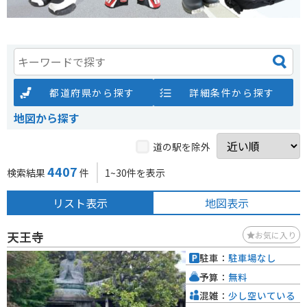
都道府県から探す
詳細条件から探す
地図から探す
道の駅を除外
4407
検索結果
件
1~30件を表示
リスト表示
地図表示
天王寺
お気に入り
駐車：
駐車場なし
予算：
無料
混雑：
少し空いている