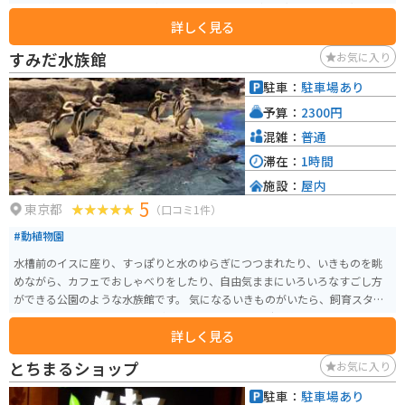
そこも美味しいものや、お子様連れには嬉しいこどもの湯という、銭湯をモ
詳しく見る
チーフにしたボールプールがあり、お子様は大はしゃぎまちがいなしです。
ぜひ1度は行ってみてほしい場所です
すみだ水族館
お気に入り
駐車：
駐車場あり
予算：
2300円
混雑：
普通
滞在：
1時間
施設：
屋内
5
東京都
（口コミ1件）
#動植物園
水槽前のイスに座り、すっぽりと水のゆらぎにつつまれたり、いきものを眺
めながら、カフェでおしゃべりをしたり、自由気ままにいろいろなすごし方
ができる公園のような水族館です。 気になるいきものがいたら、飼育スタッ
フに話しかけてみると、ペンギンの恋愛、チンアナゴの戦い、金魚のヒミツ
詳しく見る
などなどの情報を教えてくれます。ペンギンやクラゲ、チンアナゴや金魚など
多くの生き物たちを観察できます。
とちまるショップ
お気に入り
駐車：
駐車場あり