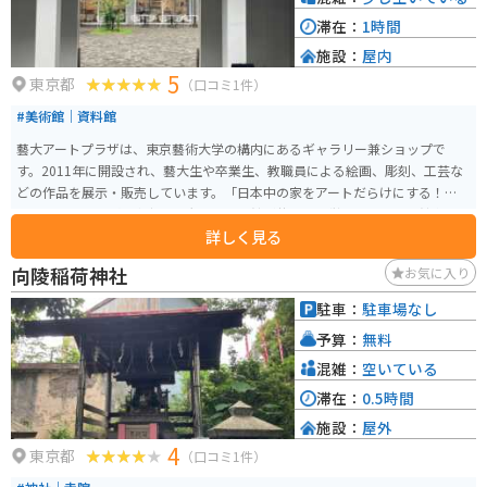
滞在：
1時間
施設：
屋内
5
東京都
（口コミ1件）
#美術館｜資料館
藝大アートプラザは、東京藝術大学の構内にあるギャラリー兼ショップで
す。2011年に開設され、藝大生や卒業生、教職員による絵画、彫刻、工芸な
どの作品を展示・販売しています。「日本中の家をアートだらけにする！」
ことを目標に掲げ、東京藝術大学と小学館が共同で運営しています。館内には
詳しく見る
カフェも併設されており、アート鑑賞の合間にゆったりとした時間を過ごす
ことができます。入場は無料で、誰でも気軽に訪れることができます。
向陵稲荷神社
お気に入り
駐車：
駐車場なし
予算：
無料
混雑：
空いている
滞在：
0.5時間
施設：
屋外
4
東京都
（口コミ1件）