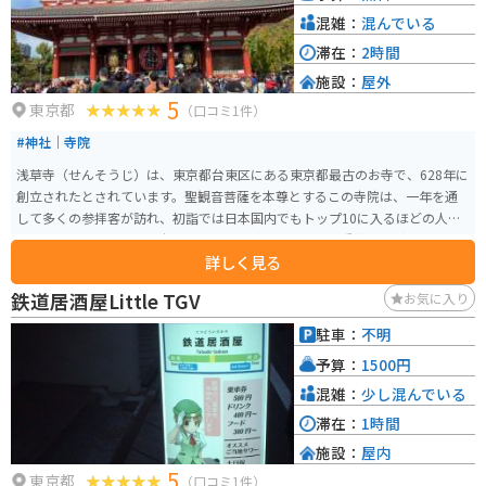
混雑：
混んでいる
滞在：
2時間
施設：
屋外
5
東京都
（口コミ1件）
#神社｜寺院
浅草寺（せんそうじ）は、東京都台東区にある東京都最古のお寺で、628年に
創立されたとされています。聖観音菩薩を本尊とするこの寺院は、一年を通
して多くの参拝客が訪れ、初詣では日本国内でもトップ10に入るほどの人気
スポットです。境内には本堂のほか、「影向堂」や「五重塔」など多くの見
詳しく見る
どころがあります。 浅草寺は基本的に24時間参拝可能で、定休日はありませ
ん。拝観料も無料です。ただし、本堂は朝6時から17時までの開門時間となっ
鉄道居酒屋Little TGV
お気に入り
ています。また、日没後から夜23時頃まで境内がライトアップされ、昼間と
は違った雰囲気を楽しむことができます。 浅草寺は1400年以上の歴史を持
駐車：
不明
ち、昔の兄弟が川で漁をしていた際に網にかかった聖観世音菩薩が現在まで
予算：
1500円
祭られています。時代を超えて多くの人々から親しまれてきたこの寺は、国
内外の観光客にも人気で、年間約3000万人が訪れるとされています。 アクセ
混雑：
少し混んでいる
スについては、東武スカイツリーライン、東京メトロ銀座線、つくばエクス
滞在：
1時間
プレス、都営地下鉄浅草線の各浅草駅から徒歩約5分で到着できます。浅草寺
施設：
屋内
に駐車場はないため、車で訪れる際は近くのパーキングに停めなければいけ
5
ません。
東京都
（口コミ1件）