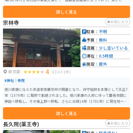
となっています。
詳しく見る
宗林寺
お気に入り
駐車：
不明
予算：
無料
混雑：
少し空いている
滞在：
0.5時間
施設：
屋外
4
東京都
（口コミ1件）
#神社｜寺院
徳川家康に仕えた茶道家斎藤宗林が開基となり、舟守祖師を本尊として天正7
年（1579年）に駿府で創建されました。徳川家康の入府に伴って慶長年間に
神田へ移転し、その後上野へ移転、さらに元禄14年（1701年）に現在地へ移
転したと伝えられています。舟守祖師は、日蓮上人が伊豆へ配流となった際
詳しく見る
に船守弥三郎へ与えられた祖師像で、江戸十祖師像の一つに数えられていま
す。境内には萩が多く、「萩寺」として知られています。
長久院(薬王寺)
お気に入り