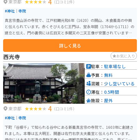
4
東京都
（口コミ1件）
#神社｜寺院
真言宗豊山派の寺院で、江戸初期元和6年（1620）の開山、木食義高の中興
と伝えられています。赤くそびえる仁王門は、宝永年間（1704から1711）の
建立と伝え、門の裏側には広目天と多聞天の二天王像が安置されています。
江戸時代初期に活躍した俳人西山宗因の「梅翁花樽碑」をはじめとする談林
詳しく見る
派歴代の句碑、柏木如亭の碑、自堕落先生の墓などがあります。春には桜が
咲き誇り、花見スポットとしても人気があります。
西光寺
お気に入り
駐車：
駐車場なし
予算：
無料
混雑：
少し空いている
滞在：
0.5時間
施設：
屋外
4
東京都
（口コミ1件）
#神社｜寺院
下町「谷根千」で知られる谷中にある新義真言宗の寺院で、1603年に創建さ
れました。本尊は五大明王、開基は佐竹右京太夫義宣と伝えられています。
境内には大きな石造の韋駄天像と十一面観音菩薩像が立っており、見どころ