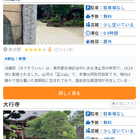
ます。アクセスも良好で、JR山手線の西日暮里駅から徒歩3分という便利な立
駐車：
駐車場なし
地にあります。谷中や根津などの観光エリアと併せて訪れると、さらに楽し
予算：
無料
めるスポットです。
混雑：
少し空いている
滞在：
0.5時間
施設：
屋外
4
東京都
（口コミ1件）
#神社｜寺院
法蔵院（ほうぞういん）は、東京都台東区谷中にある浄土宗の寺院で、1624
年に創建されました。山号は「正心山」で、本尊は阿弥陀如来です。境内は
静かで落ち着いた雰囲気に包まれており、歴史的な建造物が点在していま
す。見どころは、夏目漱石ゆかりの墓所です。漱石の妻・夏目鏡子や子供たち
詳しく見る
がここに埋葬されており、文学ファンにはたまらないスポットです。また、
法蔵院の境内には、美しい庭園があり、四季折々の自然が楽しめます。特に
大行寺
お気に入り
春には桜が咲き誇り、多くの参拝者が訪れます。
駐車：
駐車場なし
予算：
無料
混雑：
少し空いている