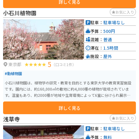
詳しく見る
小石川植物園
お気に入り
駐車：
駐車場なし
予算：
500円
混雑：
普通
滞在：
1.5時間
施設：
屋外
5
東京都
（口コミ1件）
#動植物園
小石川植物園は、植物学の研究・教育を目的とする東京大学の教育実習施設
です。園内には、約160,000㎡の敷地に約4,000種の植物が栽培されていま
す。温室もあり、約2000種が地域や生育環境によって6室に分けられ展示され
ています。
詳しく見る
浅草寺
お気に入り
駐車：
駐車場なし
予算：
無料