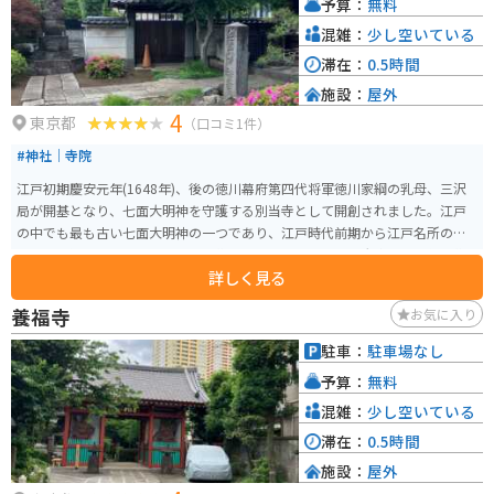
予算：
無料
混雑：
少し空いている
滞在：
0.5時間
施設：
屋外
4
東京都
（口コミ1件）
#神社｜寺院
江戸初期慶安元年(1648年)、後の徳川幕府第四代将軍徳川家綱の乳母、三沢
局が開基となり、七面大明神を守護する別当寺として開創されました。江戸
の中でも最も古い七面大明神の一つであり、江戸時代前期から江戸名所の一
つとして知られ、多くの参詣者を集めました。特に江戸城大奥から信仰を集
詳しく見る
め、正室の代参（本人に代わっての参拝）や、女中の祈願が盛んに行われた
ことで知られています。また、延命院は「谷中七福神巡り」の一環として訪
養福寺
お気に入り
れることも多く、観光スポットとして人気があります。特に初詣や節分の時
期には、多くの参拝者が訪れます。
駐車：
駐車場なし
予算：
無料
混雑：
少し空いている
滞在：
0.5時間
施設：
屋外