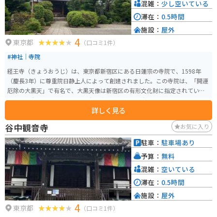
混雑：
少し空いている
滞在：
0.5時間
施設：
屋外
4
東京都
（口コミ1件）
#神社｜寺院
経王寺（きょうおうじ）は、東京都新宿区にある日蓮宗の寺院で、1598年
（慶長3年）に尊重院日静上人によって創建されました。この寺院は、「開運
厄除の大黒天」で有名で、大黒天像は新宿区の有形文化財に指定されていま
す。この大黒天像は、火災から寺を守る「火防せの大黒」としても信仰され
詳しく見る
ています。境内には、古くからの伝統を感じさせる社殿や石碑があり、訪れ
る人々に歴史と静寂を感じさせます。 また、経王寺は四季折々の花が咲き誇
谷中観音寺
お気に入り
る美しい庭園も持ち、特に春には桜が見事に咲き誇ります。さらに、経王寺
では水子供養やペット供養、厄除け、商売繁盛などのご祈祷も行われてお
駐車：
駐車場あり
り、地域の人々から厚い信仰を集めています。寺院の落ち着いた雰囲気の中
予算：
無料
で、心静かに祈りを捧げることができます。
混雑：
空いている
滞在：
0.5時間
施設：
屋外
4
東京都
（口コミ1件）