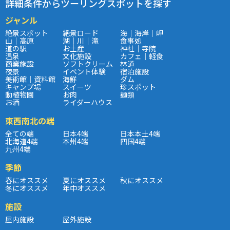
詳細条件からツーリングスポットを探す
ジャンル
絶景スポット
絶景ロード
海｜海岸｜岬
山｜高原
湖｜川｜滝
食事処
道の駅
お土産
神社｜寺院
温泉
文化施設
カフェ｜軽食
商業施設
ソフトクリーム
林道
夜景
イベント体験
宿泊施設
美術館｜資料館
海鮮
ダム
キャンプ場
スイーツ
珍スポット
動植物園
お肉
麺類
お酒
ライダーハウス
東西南北の端
全ての端
日本4端
日本本土4端
北海道4端
本州4端
四国4端
九州4端
季節
春にオススメ
夏にオススメ
秋にオススメ
冬にオススメ
年中オススメ
施設
屋内施設
屋外施設