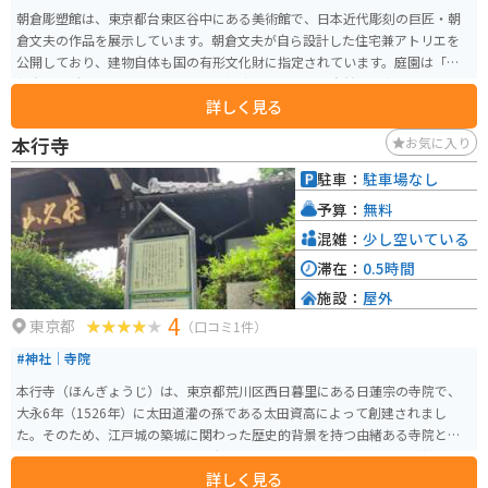
朝倉彫塑館は、東京都台東区谷中にある美術館で、日本近代彫刻の巨匠・朝
倉文夫の作品を展示しています。朝倉文夫が自ら設計した住宅兼アトリエを
公開しており、建物自体も国の有形文化財に指定されています。庭園は「旧
朝倉文夫氏庭園」として国の名勝に指定され、美しい自然と調和した空間が
詳しく見る
広がっています。館内には、朝倉文夫の代表作である「墓守」や「大隈重信
候像」など、多くの彫刻作品が展示されており、その芸術性を間近で感じる
本行寺
お気に入り
ことができます。 また、朝倉が収集した絵画や陶器なども展示され、彼の幅
広い美術的関心をうかがい知ることができます。庭園や建物の設計には朝倉
駐車：
駐車場なし
の美意識が反映されており、彫刻作品とともにその独特の世界観を楽しむこ
予算：
無料
とができます。アクセスも良好で、JR日暮里駅から徒歩5分の距離にあり、観
光の際にはぜひ訪れてみたいスポットです。
混雑：
少し空いている
滞在：
0.5時間
施設：
屋外
4
東京都
（口コミ1件）
#神社｜寺院
本行寺（ほんぎょうじ）は、東京都荒川区西日暮里にある日蓮宗の寺院で、
大永6年（1526年）に太田道灌の孫である太田資高によって創建されまし
た。そのため、江戸城の築城に関わった歴史的背景を持つ由緒ある寺院とし
て知られています。また、「月見寺」とも呼ばれ、景勝の地としても親しま
詳しく見る
れています。境内には、俳人松尾芭蕉の門弟である田中道孝の句碑や、種田