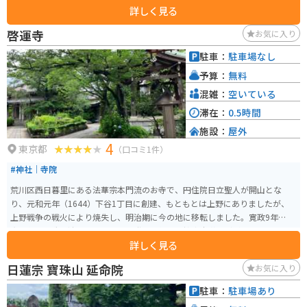
詳しく見る
り、定期的に企画展や特別展が開催されます。また、ギャラリースペースと
しても利用でき、様々なアートイベントが行われています。 アクセスも便利
啓運寺
お気に入り
で、JR日暮里駅から徒歩6分、千代田線千駄木駅から徒歩8分の場所にありま
す。美術館周辺には、谷中銀座商店街やカフェなどもあり、散策と合わせて
駐車：
駐車場なし
訪れるのに最適なスポットです。
予算：
無料
混雑：
空いている
滞在：
0.5時間
施設：
屋外
4
東京都
（口コミ1件）
#神社｜寺院
荒川区西日暮里にある法華宗本門流のお寺で、円住院日立聖人が開山とな
り、元和元年（1644）下谷1丁目に創建、もともとは上野にありましたが、
上野戦争の戦火により焼失し、明治期に今の地に移転しました。寛政9年以東
光雲作の木造毘沙門天像、荒川区登録文化財の銘庚申塔などがあり見ごたえ
詳しく見る
のあるお寺です。
日蓮宗 寶珠山 延命院
お気に入り
駐車：
駐車場あり