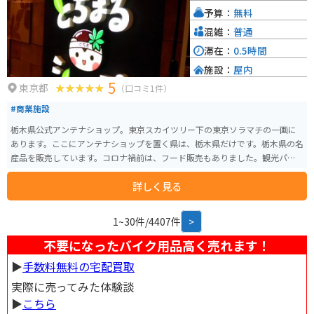
予算：
無料
混雑：
普通
滞在：
0.5時間
施設：
屋内
5
東京都
（口コミ1件）
#商業施設
栃木県公式アンテナショップ。東京スカイツリー下の東京ソラマチの一画に
あります。ここにアンテナショップを置く県は、栃木県だけです。栃木県の名
産品を販売しています。コロナ禍前は、フード販売もありました。観光パン
フレットも置いてあります。押上駅の方が近いです。
詳しく見る
1~30件/4407件
>
不要になったバイク用品高く売れます！
▶︎
手数料無料の宅配買取
実際に売ってみた体験談
▶︎
こちら