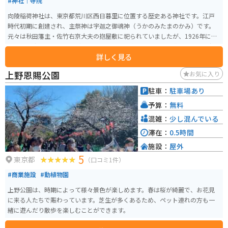
#神社｜寺院
向陵稲荷神社は、東京都荒川区西日暮里に位置する歴史ある神社です。江戸
時代初期に創建され、主祭神は宇迦之御魂神（うかのみたまのかみ）です。
元々は秋田藩主・佐竹右京大夫の抱屋敷に祀られていましたが、1926年に現
在地に遷座しました。見どころは、美しい境内とその歴史的背景です。現社
詳しく見る
殿は1971年に改築されたもので、伝統的な神社建築を楽しむことができま
す。特に春の桜の季節には境内が美しく彩られ、多くの参拝者が訪れます。
上野恩賜公園
お気に入り
また、向陵稲荷神社は学業成就や受験合格のご利益があるとされ、近年では
特に受験生の参拝者が増えています。初詣や例大祭の時期には、多くの参拝
駐車：
駐車場あり
者で賑わい、地元の人々に親しまれています。アクセスも良好で、JR日暮里
予算：
無料
駅や西日暮里駅から徒歩圏内にあります。観光の際にはぜひ立ち寄りたいス
ポットです。
混雑：
少し混んでいる
滞在：
0.5時間
施設：
屋外
5
東京都
（口コミ1件）
#商業施設
#動植物園
上野公園は、時期によって様々景色が楽しめます。春は桜が綺麗で、お花見
に来る人たちで賑わっています。芝生が多くあるため、ペット連れの方も一
緒に遊んだり散歩を楽しむことができます。