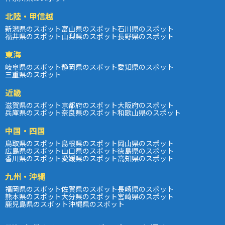
北陸・甲信越
新潟県のスポット
富山県のスポット
石川県のスポット
福井県のスポット
山梨県のスポット
長野県のスポット
東海
岐阜県のスポット
静岡県のスポット
愛知県のスポット
三重県のスポット
近畿
滋賀県のスポット
京都府のスポット
大阪府のスポット
兵庫県のスポット
奈良県のスポット
和歌山県のスポット
中国・四国
鳥取県のスポット
島根県のスポット
岡山県のスポット
広島県のスポット
山口県のスポット
徳島県のスポット
香川県のスポット
愛媛県のスポット
高知県のスポット
九州・沖縄
福岡県のスポット
佐賀県のスポット
長崎県のスポット
熊本県のスポット
大分県のスポット
宮崎県のスポット
鹿児島県のスポット
沖縄県のスポット