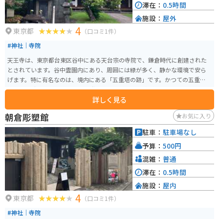
滞在：
0.5時間
施設：
屋外
4
東京都
（口コミ1件）
#神社｜寺院
天王寺は、東京都台東区谷中にある天台宗の寺院で、鎌倉時代に創建された
とされています。谷中霊園内にあり、周囲には緑が多く、静かな環境で安ら
げます。特に有名なのは、境内にある「五重塔の跡」です。かつての五重塔
は、江戸時代の絵画や文学にも登場し、歴史的な価値が高いとされていま
詳しく見る
す。現在でも、その跡地には石碑が立ち、当時の面影を偲ぶことができます。
また、境内には「百体地蔵」と呼ばれる多くの地蔵尊が祀られており、訪れ
朝倉彫塑館
お気に入り
る人々の信仰を集めています。春には桜が咲き誇り、花見の名所としても知
られています。さらに、隣接する谷中霊園は、多くの歴史的人物の墓があ
駐車：
駐車場なし
り、歴史探訪の場としても人気です。
予算：
500円
混雑：
普通
滞在：
0.5時間
施設：
屋内
4
東京都
（口コミ1件）
#神社｜寺院