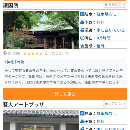
堂も趣があり、花のきれいなお寺です。
護国院
お気に入り
駐車：
駐車場なし
予算：
無料
混雑：
少し空いている
滞在：
0.5時間
施設：
屋外
4
東京都
（口コミ1件）
#神社｜寺院
かつて東叡山寛永寺の三十六坊の一つで、寛永寺の中では最も早くできた子
院の一つです。護国院は、寛永寺のお堂の一つである釈迦堂の管理を歴代任
されており、現在は釈迦堂の本尊である釈迦如来、護国院の本尊である千手
観音菩薩、徳川家光から賜った大黒天が同じ堂内に祀られています。三代将
詳しく見る
軍家光から贈られたと伝えられる大黒天は谷中七福神の一つとなっていま
す。また、上野王子駒込辺三十三ヶ所観音霊場14番、東三十三所観音霊場2番
藝大アー卜プラザ
お気に入り
札所にも指定されています。
駐車：
駐車場なし
予算：
無料
混雑：
少し空いている