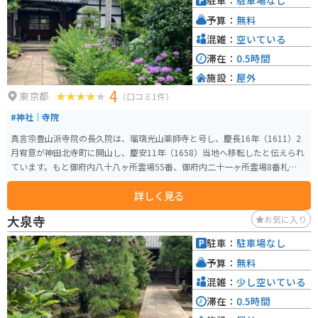
駐車：
駐車場なし
予算：
無料
混雑：
空いている
滞在：
0.5時間
施設：
屋外
4
東京都
（口コミ1件）
#神社｜寺院
真言宗豊山派寺院の長久院は、瑠璃光山薬師寺と号し、慶長16年（1611）2
月宥意が神田北寺町に開山し、慶安11年（1658）当地へ移転したと伝えられ
ています。もと御府内八十八ヶ所霊場55番、御府内二十一ヶ所霊場8番札所と
なっており、境内には弘法大師1100年御遠忌供養塔が建てられています。
詳しく見る
大泉寺
お気に入り
駐車：
駐車場なし
予算：
無料
混雑：
少し空いている
滞在：
0.5時間