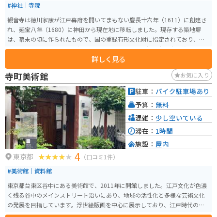
#神社｜寺院
観音寺は徳川家康が江戸幕府を開いてまもない慶長十六年（1611）に創建さ
れ、延宝八年（1680）に神田から現在地に移転しました。現存する築地塀
は、幕末の頃に作られたもので、国の登録有形文化財に指定されており、谷
中のシンボルの一つとして親しまれています。また、観音寺は赤穂義士ゆか
詳しく見る
りの寺と知られ、境内に四十七の供養等があり、「忠臣蔵」のファンの方な
どからも人気のお寺となっています。
寺町美術館
お気に入り
駐車：
バイク駐車場あり
予算：
無料
混雑：
少し空いている
滞在：
1時間
施設：
屋内
4
東京都
（口コミ1件）
#美術館｜資料館
東京都台東区谷中にある美術館で、2011年に開館しました。江戸文化が色濃
く残る谷中のメインストリート沿いにあり、地域の活性化と多様な芸術文化
の発展を目指しています。浮世絵版画を中心に展示しており、江戸時代の芸
術に触れることができます。展示スペースはコンパクトながらも充実してお