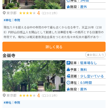
滞在：
2時間
施設：
屋外
4
東京都
（口コミ1件）
#神社｜寺院
現在八十を超える谷中の寺院の中で最も古くから在る寺で、天正16年（158
8）円妙山日感上人を開山として創建した法華経を唯一の拠所とする日蓮宗の
寺院です。境内には戦災者救済会会長をつとめた佐々木松夫の墓所がありま
す。山号は円妙山です。旧本山は本所法恩寺で、小西法縁に属します。見どこ
詳しく見る
ろは、境内にある戦災者救済会会長の碑や、美しい庭園です。また、春には
桜が咲き誇り、四季折々の自然を楽しむことができます。
金嶺寺
お気に入り
駐車：
駐車場なし
予算：
無料
混雑：
少し空いている
滞在：
0.5時間
施設：
屋外
4
東京都
（口コミ1件）
#神社｜寺院