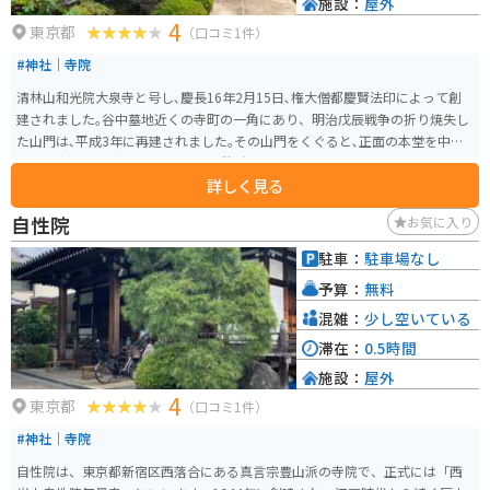
施設：
屋外
4
東京都
（口コミ1件）
#神社｜寺院
清林山和光院大泉寺と号し､慶長16年2月15日､権大僧都慶賢法印によって創
建されました｡谷中墓地近くの寺町の一角にあり、明治戊辰戦争の折り焼失し
た山門は､平成3年に再建されました｡その山門をくぐると､正面の本堂を中心
に､左に客殿､庫裏､右には墓参用休憩所､水屋などが配されています｡
詳しく見る
自性院
お気に入り
駐車：
駐車場なし
予算：
無料
混雑：
少し空いている
滞在：
0.5時間
施設：
屋外
4
東京都
（口コミ1件）
#神社｜寺院
自性院は、東京都新宿区西落合にある真言宗豊山派の寺院で、正式には「西