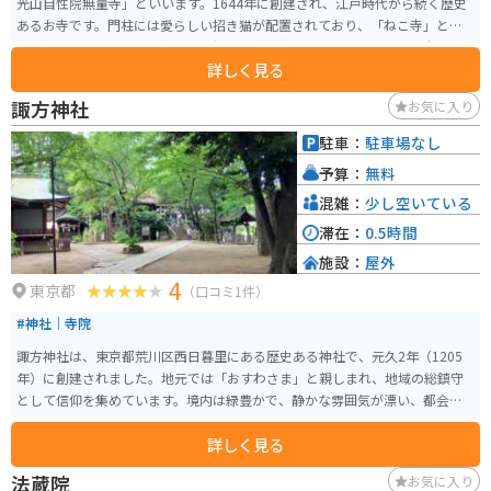
光山自性院無量寺」といいます。1644年に創建され、江戸時代から続く歴史
あるお寺です。門柱には愛らしい招き猫が配置されており、「ねこ寺」とし
ても知られています。境内には、招き猫が奉納されている猫地蔵堂や六地蔵
詳しく見る
などがあり、人々に親しまれています。特に、秘仏「猫地蔵」が安置されて
おり、多くの参拝者がこの地蔵に手を合わせに訪れます。また、境内には立
諏方神社
お気に入り
派な赤い山門があり、とても美しいです。
駐車：
駐車場なし
予算：
無料
混雑：
少し空いている
滞在：
0.5時間
施設：
屋外
4
東京都
（口コミ1件）
#神社｜寺院
諏方神社は、東京都荒川区西日暮里にある歴史ある神社で、元久2年（1205
年）に創建されました。地元では「おすわさま」と親しまれ、地域の総鎮守
として信仰を集めています。境内は緑豊かで、静かな雰囲気が漂い、都会の
喧騒を忘れさせる癒しの空間です。見どころは、創建以来800年以上の歴史を
詳しく見る
持つ社殿や、江戸時代に太田道灌が神領を寄進したことに由来する伝統的な
建造物です。特に、境内にある大鳥居は見応えがあります。 また、3年に一度
法蔵院
お気に入り
行われる「大祭」は、多くの参拝者で賑わい、地域の重要な行事となってい