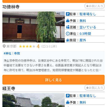
山頭火の句碑があり、文学ファンにとっても興味深いスポットです。 特に、
功徳林寺
お気に入り
山頭火の「ほっと月がある 東京に来てゐる」の句碑は注目されています。ま
た、本行寺は四季折々の花々が美しい庭園を持ち、癒されます。春には桜が
駐車：
駐車場なし
咲き誇り、多くの観光客が訪れます。アクセスも良好で、JR西日暮里駅から
予算：
無料
徒歩圏内にあり、観光の合間に立ち寄るのに便利な場所です。
混雑：
空いている
滞在：
0.5時間
施設：
屋外
4
東京都
（口コミ1件）
#神社｜寺院
浄土宗寺院の功徳林寺は、台東区谷中にある寺院で、明治7年に開設された谷
中墓地で法要をできない不便さを憂え、伯爵島津忠寛が発起人となり明治18
年に許可を得て、明治26年堂塔建立、知恩院順譽徹定が開基となったと伝え
られています。天王寺の旧地にあたり、かつ笠森稲荷社、お仙茶屋の故地と
詳しく見る
も伝えられています。
経王寺
お気に入り
駐車：
駐車場なし
予算：
無料