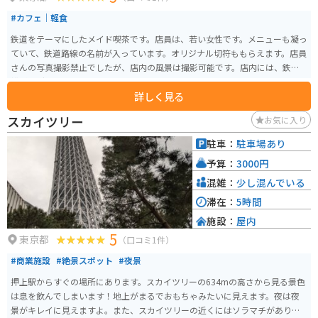
#カフェ｜軽食
鉄道をテーマにしたメイド喫茶です。店員は、若い女性です。メニューも凝っ
ていて、鉄道路線の名前が入っています。オリジナル切符ももらえます。店員
さんの写真撮影禁止でしたが、店内の風景は撮影可能です。店内には、鉄道
模型・グッズも展示してあります。イベントも行われます。
詳しく見る
スカイツリー
お気に入り
駐車：
駐車場あり
予算：
3000円
混雑：
少し混んでいる
滞在：
5時間
施設：
屋内
5
東京都
（口コミ1件）
#商業施設
#絶景スポット
#夜景
押上駅からすぐの場所にあります。スカイツリーの634mの高さから見る景色
は息を飲んでしまいます！地上がまるでおもちゃみたいに見えます。夜は夜
景がキレイに見えますよ。また、スカイツリーの近くにはソラマチがあり、