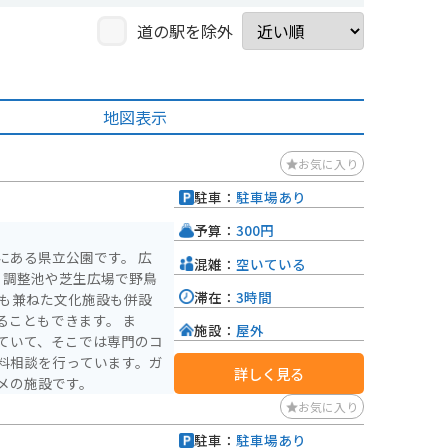
道の駅を除外
地図表示
お気に入り
駐車：
駐車場あり
予算：
300円
にある県立公園です。 広
混雑：
空いている
、調整池や芝生広場で野鳥
滞在：
3時間
所も兼ねた文化施設も併設
ることもできます。 ま
施設：
屋外
ていて、そこでは専門のコ
料相談を行っています。ガ
詳しく見る
メの施設です。
お気に入り
駐車：
駐車場あり