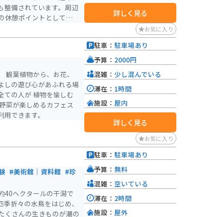
も整備されています。周辺
詳しく見る
の休憩ポイントとしてもお
状況を事前に確認すること
お気に入り
駐車：
駐車場あり
予算：
2000円
混雑：
少し混んでいる
。 観葉植物から、お花、
よしの遊び心があふれる場
滞在：
1時間
全ての人が 植物を愉しむ
施設：
屋内
な野菜が楽しめるカフェス
利用できます。
詳しく見る
お気に入り
駐車：
駐車場あり
予算：
無料
験
#美術館｜資料館
#珍
混雑：
空いている
約40ヘクタールの⼲潟で
滞在：
2時間
四季折々の水鳥をはじめ、
施設：
屋外
たくさんの⽣きものが潮の