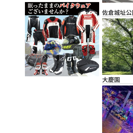
佐倉城址公
大慶園