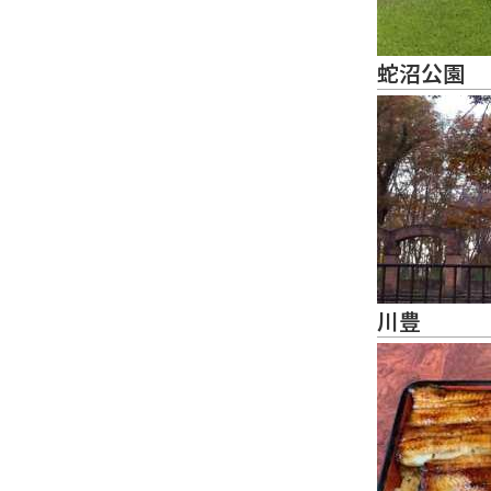
蛇沼公園
川豊