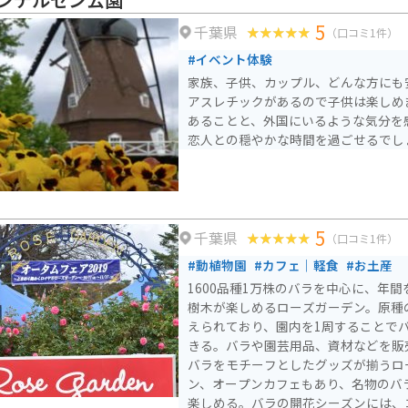
種類のラベンダーを楽しむことができ
5
千葉県
クのコスモス畑やバラ園もあり、ラベ
（口コミ1件）
の商品を購入できる小屋も設けられて
#イベント体験
ョッピングも楽しめます。
家族、子供、カップル、どんな方にも
アスレチックがあるので子供は楽しめ
あることと、外国にいるような気分を
恋人との穏やかな時間を過ごせるでし
5
千葉県
（口コミ1件）
#動植物園
#カフェ｜軽食
#お土産
1600品種1万株のバラを中心に、年
樹木が楽しめるローズガーデン。原種
えられており、園内を1周することで
きる。バラや園芸用品、資材などを販
バラをモチーフとしたグッズが揃うロ
ン、オープンカフェもあり、名物のバ
楽しめる。バラの開花シーズンには、