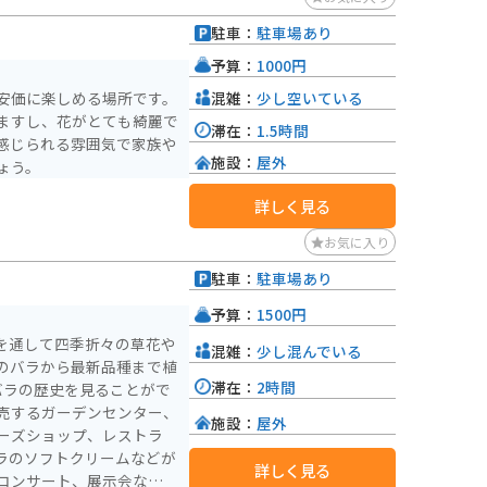
ます。また、園内にはピン
駐車：
駐車場あり
ンダーソフトやサシェなど
おり、花の美しさと共にシ
予算：
1000円
混雑：
少し空いている
安価に楽しめる場所です。
ますし、花がとても綺麗で
滞在：
1.5時間
感じられる雰囲気で家族や
施設：
屋外
ょう。
詳しく見る
お気に入り
駐車：
駐車場あり
予算：
1500円
間を通して四季折々の草花や
混雑：
少し混んでいる
のバラから最新品種まで植
滞在：
2時間
バラの歴史を見ることがで
売するガーデンセンター、
施設：
屋外
ーズショップ、レストラ
ラのソフトクリームなどが
詳しく見る
コンサート、展示会などの