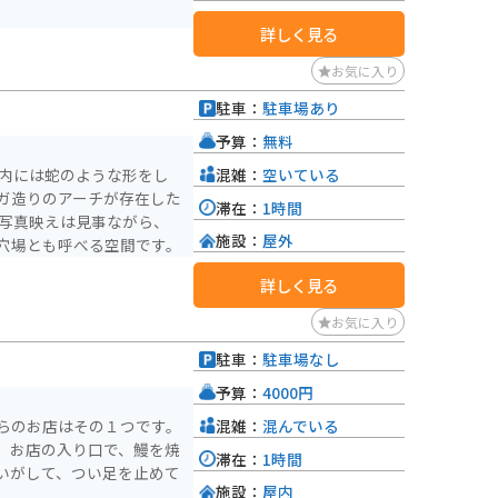
詳しく見る
お気に入り
駐車：
駐車場あり
予算：
無料
混雑：
空いている
園内には蛇のような形をし
ガ造りのアーチが存在した
滞在：
1時間
 写真映えは見事ながら、
施設：
屋外
穴場とも呼べる空間です。
詳しく見る
お気に入り
駐車：
駐車場なし
予算：
4000円
混雑：
混んでいる
らのお店はその１つです。
。お店の入り口で、鰻を焼
滞在：
1時間
いがして、つい足を止めて
施設：
屋内
。