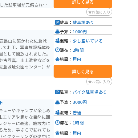
詳しく見る
とした駐車場が完備されて
実しており、ツーリングの
お気に入り
。 道の駅 しょ
駐車：
駐車場あり
田ゆめ牧場など、観光スポ
せば、成田山新勝寺や成田
予算：
1000円
混雑：
少し空いている
の鹿島山に築かれた佐倉城
して利用、軍事施設解体後
滞在：
2時間
公園として開放されました。
施設：
屋内
や古写真、出土遺物などを
佐倉城址公園センター）が
詳しく見る
お気に入り
駐車：
バイク駐車場あり
予算：
3000円
ト
キューやキャンプが楽しめ
混雑：
普通
生エリアや豊かな自然に囲
滞在：
1時間
レジャーに最適。施設内に
るため、手ぶらで訪れても
施設：
屋内
バイクツーリングの途中に