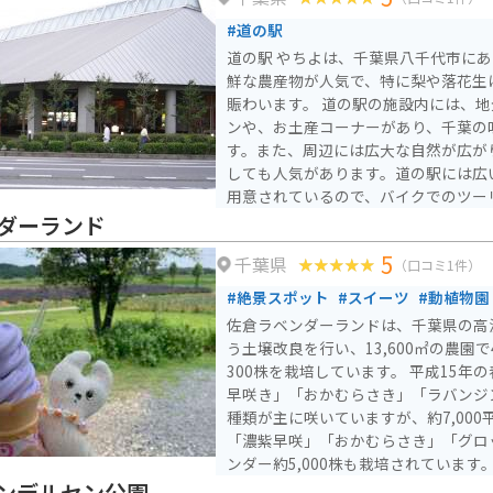
#道の駅
道の駅 やちよは、千葉県八千代市に
鮮な農産物が人気で、特に梨や落花生
賑わいます。 道の駅の施設内には、地元食材を使ったレストラ
ンや、お土産コーナーがあり、千葉の
す。また、周辺には広大な自然が広が
しても人気があります。道の駅には広
用意されているので、バイクでのツーリ
産品としては、落花生の加工品や、梨
ダーランド
気です。道の駅で購入できるほか、周
5
千葉県
いる場合があります。
（口コミ1件）
#絶景スポット
#スイーツ
#動植物園
佐倉ラベンダーランドは、千葉県の高
う土壌改良を行い、13,600㎡の農園
300株を栽培しています。 平成15年の春から栽培を開始し「濃紫
早咲き」「おかむらさき」「ラバンジ
種類が主に咲いていますが、約7,00
「濃紫早咲」「おかむらさき」「グロ
ンダー約5,000株も栽培されています。 毎年6月上旬から7月上
にかけてラベンダーまつりが開催され
ンデルセン公園