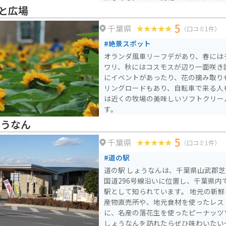
イベントや、バラをはじめとした各種
と広場
5
千葉県
（口コミ1件）
#絶景スポット
オランダ風車リーフデがあり、春には
ワリ、秋にはコスモスが辺り一面咲き
にイベントがあったり、花の摘み取り
リングロードもあり、自転車で来る人
は近くの牧場の美味しいソフトクリー
す。
ょうなん
5
千葉県
（口コミ1件）
#道の駅
道の駅 しょうなんは、千葉県山武郡
国道296号線沿いに位置し、千葉県内
駅として知られています。 地元の新鮮な農産物が購入できる農
産物直売所や、地元食材を使ったレス
に、名産の落花生を使ったピーナッツ
しょうなんを訪れたらぜひ味わいたい一品です。