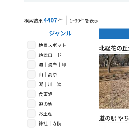
4407
検索結果
件
1~30件を表示
ジャンル
絶景スポット
北総花の丘
絶景ロード
海｜海岸｜岬
山｜高原
湖｜川｜滝
食事処
道の駅
お土産
道の駅 や
神社｜寺院