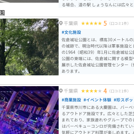
る場合、道の駅 しょうなんには広々
いるため安心です。休憩スペースも充
園
途中に立ち寄るのに最適な場所と言えるでしょう
5
千葉県
うなん周辺には、航空科学博物館や成
（口コミ1件）
ットも充実しています。少し足を延ば
#文化施設
空港なども訪れることができます。
佐倉城址公園とは、標高30メートル
の城跡で、明治時代以降は軍事施設と
の1964（昭和39）年1月に佐倉城址
公園の東端には、佐倉城に関する模型
展示した佐倉城址公園管理センター（
あります。
4
千葉県
（口コミ1件）
#商業施設
#イベント体験
#珍スポッ
千葉県市川市にある大慶園は、バーベ
るアウトドア施設です。広々とした芝
まれており、家族連れやグループでの
はバーベキューコンロが完備されてい
気軽にアウトドア料理が楽しめます。