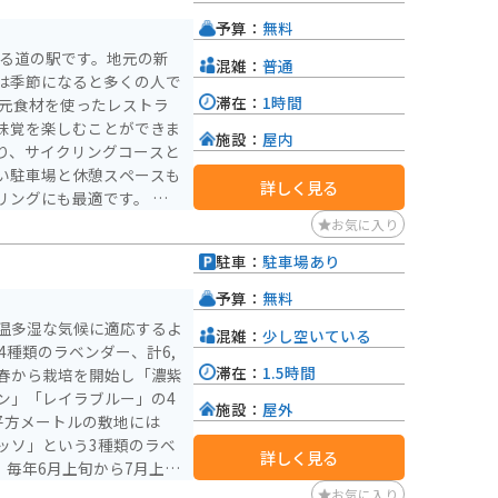
予算：
無料
ある道の駅です。地元の新
混雑：
普通
は季節になると多くの人で
滞在：
1時間
味覚を楽しむことができま
施設：
屋内
り、サイクリングコースと
い駐車場と休憩スペースも
詳しく見る
ングにも最適です。 特
を使ったスイーツなどが人
お気に入り
辺の農園でも直売を行って
駐車：
駐車場あり
予算：
無料
温多湿な気候に適応するよ
混雑：
少し空いている
で4種類のラベンダー、計6,
滞在：
1.5時間
ン」「レイラブルー」の4
施設：
屋外
0平方メートルの敷地には
ッソ」という3種類のラベ
詳しく見る
旬
、春から夏にかけて異なる
お気に入り