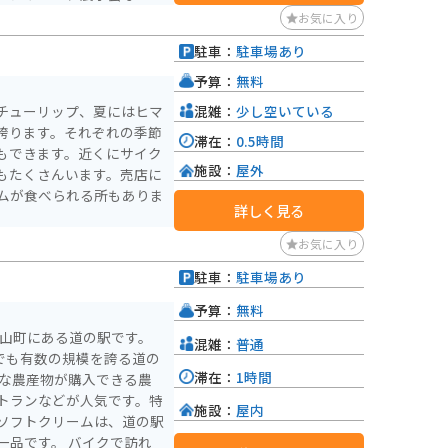
セミナーも開催。
お気に入り
駐車：
駐車場あり
予算：
無料
混雑：
少し空いている
チューリップ、夏にはヒマ
誇ります。それぞれの季節
滞在：
0.5時間
もできます。近くにサイク
施設：
屋外
もたくさんいます。売店に
ムが食べられる所もありま
詳しく見る
お気に入り
駐車：
駐車場あり
予算：
無料
芝山町にある道の駅です。
混雑：
普通
でも有数の規模を誇る道の
滞在：
1時間
トランなどが人気です。特
施設：
屋内
ソフトクリームは、道の駅
 バイクで訪れ