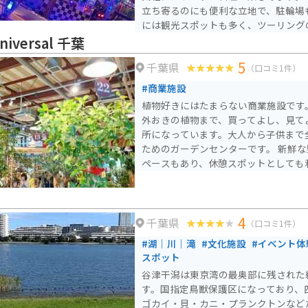
立ち寄るのにも便利な立地で、駐輪場
には観光スポットも多く、ツーリング
すすめです。天候に応じて施設の利用
universal 千葉
をお忘れなく。
5
千葉県
（口コミ1件）
#商業施設
植物好きにはたまらない商業施設です
外おきの植物まで、買ってよし、見て
所になっています。大人から子供まで
ためのガーデンセンターです。 新鮮
ペースもあり、休憩スポットとしても
4
千葉県
（口コミ1件）
#湖｜川｜滝
#文化施設
#イベント体
スポット
⾕津⼲潟は東京湾の最奥部に残された
す。国指定鳥獣保護区になっており、
ゴカイ・⾙・カニ・プランクトンなど