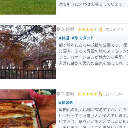
満ち引きに合わせて暮らしています。
4
茨城県
（口コミ1件）
#林道
#珍スポット
龍ヶ崎市にある中規模の公園です。 
た沼や、まるで異国の地のようなレン
りと、ロケーションが魅力的な場所。
非常に静かで澄んだ空気を感じられ、
5
千葉県
（口コミ1件）
#食事処
成田山の近くは鰻が有名ですが、こち
いつ行ってもお客さんが並んでいます
いており、通りがかるととてもいい匂
しまいます。味もすごく美味しいです