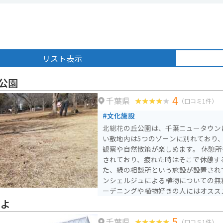
リスト表示
公園
4
千葉県
（口コミ1件）
#文化施設
北総花の丘公園は、千葉ニュータウン
い敷地内は5つのゾーンに別れており
観察や自然散策が楽しめます。 休憩
されており、疲れた時はそこで休憩す
た、緑の相談所という施設が設置され
ンシェルジュによる植物についての無
ーデニングや植物好きの人にはオスス
ちよ
5
千葉県
（口コミ1件）