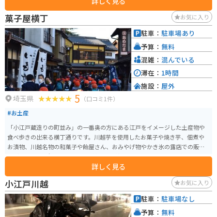
詳しく見る
な雰囲気にぴったりです。
菓子屋横丁
お気に入り
駐車：
駐車場あり
予算：
無料
混雑：
混んでいる
滞在：
1時間
施設：
屋外
5
埼玉県
（口コミ1件）
#お土産
「小江戸蔵造りの町並み」の一番奥の方にある江戸をイメージした土産物や
食べ歩きの出来る横丁通りです。川越芋を使用したお菓子や焼き芋、佃煮や
お漬物、川越名物の和菓子や飴屋さん、おみやげ物やかき氷の露店での販売
など、小さな一角ではありますが各店舗が軒を連ねており、平日・週末問わ
詳しく見る
ず沢山の観光客が訪れる人気エリアです。
小江戸川越
お気に入り
駐車：
駐車場なし
予算：
無料