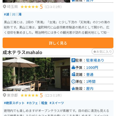
5
埼玉県
（口コミ1件）
#湖｜川｜滝
黒山三滝とは、2段の「男滝」「女滝」と少し下流の「天狗滝」の3つの滝の
総称です。黒山三滝は、室町時代に山岳宗教修験道の拠点として開かれ、広
く信仰を集めました。明治時代には多くの観光客が訪れる観光地として知ら
れるようになりました。 昭和25年に日本観光百選瀑布の部において入選に選
詳しく見る
ばれた景勝地であり、昭和26年には黒山三滝を中心とする広い地域が県立黒
山三滝自然公園に認定されました。 「春は新緑・夏は清涼・秋は紅葉・冬は
成木テラスmahalo
お気に入り
雪景色」と1年を通して様々な景色を楽しむことができます。季節によて変わ
る美しい景色は、訪れる人を魅了し、古き良き日本の山里の風情を感じさせ
駐車：
駐車場あり
てくれます。
予算：
1000円
混雑：
普通
滞在：
1時間
施設：
屋内
5
東京都
（口コミ1件）
#絶景スポット
#カフェ｜軽食
#スイーツ
建物内でも楽しめますがオープンテラスが素敵です。目の前に清流も見える
ので絶景を楽しみながらカフェ本来の良いところを楽しめます。スイーツも