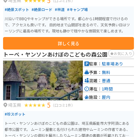
5
埼玉県
（口コミ1件）
#絶景スポット
#絶景ロード
#林道
#キャンプ場
川沿いでBBQやキャンプができる場所です。都心から1時間程度で行けるの
で、アクセスも良いです。 目的地まで山間部を走るので、天気予良い日はツ
ーリングに最高の場所です。現地も静かで穏やかな雰囲気で楽しめます。
詳しく見る
トーベ・ヤンソンあけぼのこどもの森公園
お気に入り
駐車：
駐車場あり
予算：
無料
混雑：
普通
滞在：
1時間
施設：
屋内
5
埼玉県
（口コミ1件）
#珍スポット
トーベ・ヤンソンあけぼのこどもの森公園は、埼玉県飯能市大字阿須にある
都市公園です。 ムーミン屋敷と名付けられた建物やムーミンの作者である、
トーベ・ヤンソンの資料を展示したりムーミン関連の書籍が所蔵されてお