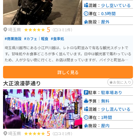
混雑：
少し空いている
滞在：
0.5時間
施設：
屋外
5
埼玉県
（口コミ1件）
#商業施設
#カフェ｜軽食
#食事処
埼玉県川越市にある小江戸川越は、レトロな町並みで有名な観光スポットで
す。甘味処やお食事どころが多く並んでいます。日中は観光客で賑わっている
ため、人が少ない夜に行くと、お店は閉まっていますが、バイクと町並みと
の写真を撮ることができるので、こちらもオススメです。
詳しく見る
大正浪漫夢通り
お気に入り
駐車：
駐車場あり
予算：
無料
混雑：
少し混んでいる
滞在：
1時間
施設：
屋内
5
埼玉県
（口コミ1件）