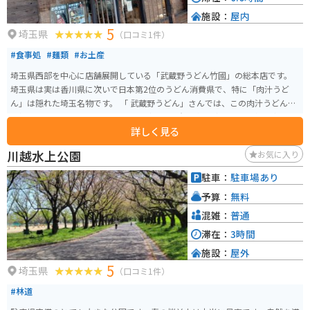
施設：
屋内
5
埼玉県
（口コミ1件）
#食事処
#麺類
#お土産
埼玉県西部を中心に店舗展開している「武蔵野うどん竹國」の総本店です。
埼玉県は実は香川県に次いで日本第2位のうどん消費県で、特に「肉汁うど
ん」は隠れた埼玉名物です。 「 武蔵野うどん」さんでは、この肉汁うどんを
看板メニューにしつつ、「おろしうどん」「冷や汁うどん」「鳥汁うどん」
詳しく見る
など魅力的なうどんを提供しています。こちらも、お昼時はほぼ満席になる
人気店です。
川越水上公園
お気に入り
駐車：
駐車場あり
予算：
無料
混雑：
普通
滞在：
3時間
施設：
屋外
5
埼玉県
（口コミ1件）
#林道