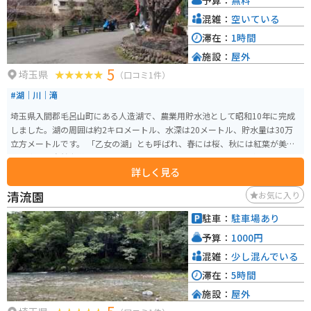
混雑：
空いている
滞在：
1時間
施設：
屋外
5
埼玉県
（口コミ1件）
#湖｜川｜滝
埼玉県入間郡毛呂山町にある人造湖で、農業用貯水池として昭和10年に完成
しました。湖の周囲は約2キロメートル、水深は20メートル、貯水量は30万
立方メートルです。 「乙女の湖」とも呼ばれ、春には桜、秋には紅葉が美し
く、奥武蔵自然歩道の入り口でもあるため、多くのハイカーに人気です。ま
詳しく見る
た、釣りを楽しむこともできます。駐車場は無料で利用でき、トイレも完備さ
れています。 自然の美しさに囲まれた鎌北湖は、釣りやハイキング、季節の
清流園
お気に入り
花々を楽しむのに最適な場所です。春になると湖畔の桜が咲き始めて、ピクニ
ックに来る小学生や団体旅行者などもいます。あまり桜が有名な場所ではあ
駐車：
駐車場あり
りませんが、それなりの桜が植えてあります。また混雑することもあまりな
予算：
1000円
いためゆっくりと楽しみたい人には良い場所です。
混雑：
少し混んでいる
滞在：
5時間
施設：
屋外