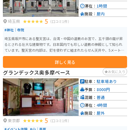
滞在：
1時間
施設：
屋内
5
埼玉県
（口コミ1件）
#神社｜寺院
埼玉県坂戸市にある聖天宮は、台湾・中国の道教のお宮で、五千頭の龍が昇
るとされる壮大な建築物です。日本国内でも珍しい道教の神殿として知られ
ています。聖天宮の内部は、釘を使わずに組まれたらせん天井や、5メートル
の九龍石柱、4メートルの扉に木彫りの武神、龍の格天井など、きらびやかで
詳しく見る
緻密な造りが特徴です。 道教の最高神格である三清道祖を祀るこの神殿の美
しさと精巧な工芸を堪能することができます。また、聖天宮は文化的な交流
グランデックス奥多摩ベース
お気に入り
の場としても重要で、日本と台湾の文化の融合を感じることができるスポッ
トです。映えスポットとしても有名です。
駐車：
駐車場あり
予算：
8000円
混雑：
普通
滞在：
4時間
施設：
屋外
5
東京都
（口コミ1件）
#イベント体験
#山｜高原