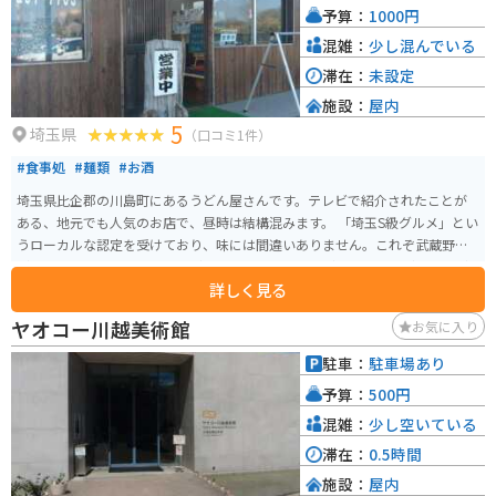
予算：
1000円
混雑：
少し混んでいる
滞在：
未設定
施設：
屋内
5
埼玉県
（口コミ1件）
#食事処
#麺類
#お酒
埼玉県比企郡の川島町にあるうどん屋さんです。テレビで紹介されたことが
ある、地元でも人気のお店で、昼時は結構混みます。 「埼玉S級グルメ」とい
うローカルな認定を受けており、味には間違いありません。これぞ武蔵野う
どん！というワシワシ系のうどんで、「すったてうどん」「肉うどん」など
詳しく見る
バリエーションも豊富です。
ヤオコー川越美術館
お気に入り
駐車：
駐車場あり
予算：
500円
混雑：
少し空いている
滞在：
0.5時間
施設：
屋内