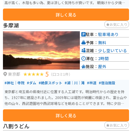
高が高く、木陰も多い為、夏は涼しく気持ちが良いです。 朝焼けから夕焼
け、夜景が見れます。標高が高く星もすごく綺麗に見えます。人も少ないの
詳しく見る
で、気楽にゆっくりすることができます。天気がいいと、東京のスカイツリ
ーまで見えます。イニシャルDの正丸峠もあり、バイクや車を走らせるのが好
多摩湖
お気に入り
きな人にはさらにオススメです。
駐車：
駐車場あり
予算：
無料
混雑：
少し空いている
滞在：
2時間
施設：
屋外
5
東京都
（口コミ1件）
#神社｜寺院
#ダム
#絶景スポット
#湖｜川｜滝
#林道
#宿泊施設
東京都と埼玉県の県境付近に位置する人工湖です。明治時代からの歴史を持
ち、1927年に建設されました。2009年には堤防が綺麗に改装され、富士山や
他の山々、西武遊園地や西武球場などを眺めることができます。特に夕日は
絶景であり、多くのカメラマンが訪れるほどです。湖の周りは木々で囲まれ
詳しく見る
ており、ツーリングには気持ちの良いスポットとなっています。
八割うどん
お気に入り