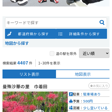
都道府県から探す
詳細条件から探す
地図から探す
道の駅を除外
4407
検索結果
件
1~30件を表示
リスト表示
地図表示
曼殊沙華の里 巾着田
お気に入り
駐車：
駐車場あり
予算：
500円
混雑：
少し空いている