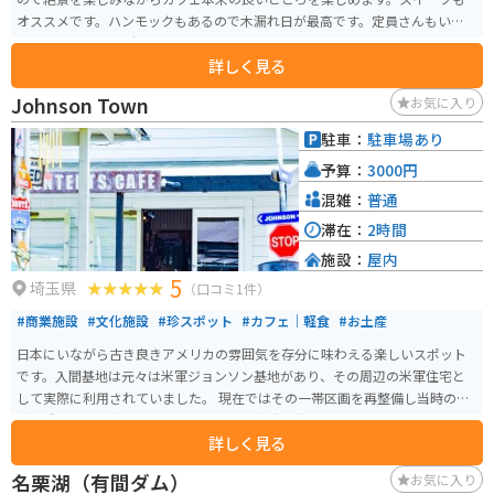
オススメです。ハンモックもあるので木漏れ日が最高です。定員さんもいい人
なので心地よい場所です。
詳しく見る
Johnson Town
お気に入り
駐車：
駐車場あり
予算：
3000円
混雑：
普通
滞在：
2時間
施設：
屋内
5
埼玉県
（口コミ1件）
#商業施設
#文化施設
#珍スポット
#カフェ｜軽食
#お土産
日本にいながら古き良きアメリカの雰囲気を存分に味わえる楽しいスポット
です。入間基地は元々は米軍ジョンソン基地があり、その周辺の米軍住宅と
して実際に利用されていました。 現在ではその一帯区画を再整備し当時の面
影も残しつつ、雑貨店や飲食店、また、実際に住居としても利用されていま
詳しく見る
す。アメリカナイズされたこの区画はとても日本とは思えないような雰囲気
で、インスタ映えすることからも週末ともなればカメラやスマホ片手に数多
名栗湖（有間ダム）
お気に入り
くの若い方などで賑わいます。 本当に見るもの全てが写真映えするものばか