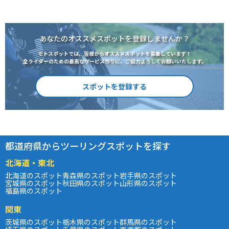
あなたのオススメスポットを登録しませんか？
モトスポットでは、皆様からオススメスポットを募集しています！
全ライダーのための最高なサービス作りに、ご協力よろしくお願いいたします。
スポットを登録する
都道府県からツーリングスポットを探す
北海道・東北
北海道のスポット
青森県のスポット
岩手県のスポット
宮城県のスポット
秋田県のスポット
山形県のスポット
福島県のスポット
関東
茨城県のスポット
栃木県のスポット
群馬県のスポット