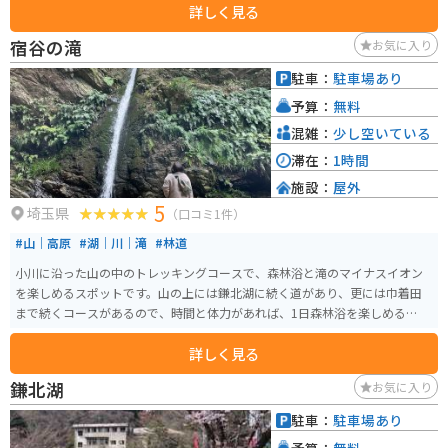
詳しく見る
り、車やバイクでその東屋まで行く事が可能です。そこには小さな無料駐車
スペースがあります。東屋から山道によくある横木階段を上がると白い建物
宿谷の滝
お気に入り
があり、その建物の階段を上がった所が絶景スポットになります。トイレは
無いので何処かで済ませておいた方が良いです。
駐車：
駐車場あり
予算：
無料
混雑：
少し空いている
滞在：
1時間
施設：
屋外
5
埼玉県
（口コミ1件）
#山｜高原
#湖｜川｜滝
#林道
小川に沿った山の中のトレッキングコースで、森林浴と滝のマイナスイオン
を楽しめるスポットです。山の上には鎌北湖に続く道があり、更には巾着田
まで続くコースがあるので、時間と体力があれば、1日森林浴を楽しめるスポ
ットです。
詳しく見る
鎌北湖
お気に入り
駐車：
駐車場あり
予算：
無料