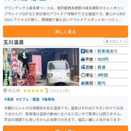
グランデックス奥多摩ベースは、東京都西多摩郡の奥多摩町のキャニオニン
グやレイクSUPなど非日常のアウトドア体験ができる施設です。都心から約9
0分とアクセスが良く、関東圏で最も近いアウトドアスポットの一つとして知
られています。ツアーガイドさんと行くので、安心です。家族、友達、恋人、
詳しく見る
おひとりでも楽しめます。 営業時間は9:00から18:00までで、事前予約をした
方が良いです。多摩川を見下ろす絶好のロケーションで、自然を満喫しなが
玉川温泉
お気に入り
ら体を動かしたいライダーにはおすすめのスポットです。夏場は特に人気が
高く、涼を求める観光客で賑わいます。
駐車：
駐車場あり
予算：
980円
混雑：
普通
滞在：
4時間
施設：
屋内
5
埼玉県
（口コミ1件）
#温泉
#カフェ｜軽食
#食事処
外観からレトロな雰囲気のある温泉です。温泉はそれほど大きいわけではあ
りませんが、駐車場は温泉の敷地に比べると広いので駐車には困りません。
平日の昼間でも若い方からお年寄りの方まで、幅広い層に人気があります。
食事は、がっつり系の定食がメインです。メロンソーダが玉川温泉のレトロ