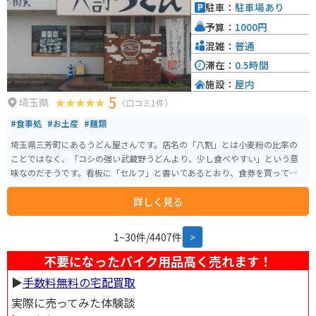
駐車：
駐車場あり
予算：
1000円
混雑：
普通
滞在：
0.5時間
施設：
屋内
5
埼玉県
（口コミ1件）
#食事処
#お土産
#麺類
埼玉県三芳町にあるうどん屋さんです。店名の「八割」とは小麦粉の比率の
ことではなく、「コシの強い武蔵野うどんより、少し食べやすい」という意
味なのだそうです。看板に「セルフ」と書いてあるとおり、食券を買って注
文口で渡すと、受取口から出てくるという駅そばスタイルです。オーソドッ
詳しく見る
クスなうどん以外に、グリーンカレーやキーマカレ-、生姜焼きといった変わ
り種や、出汁で炊いたご飯など、メニューも充実しています。
1~30件/4407件
>
不要になったバイク用品高く売れます！
▶︎
手数料無料の宅配買取
実際に売ってみた体験談