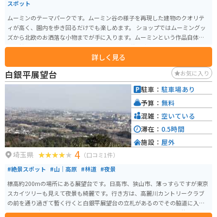
スポット
ムーミンのテーマパークです。ムーミン谷の様子を再現した建物のクオリテ
ィが高く、園内を歩き回るだけでも楽しめます。 ショップではムーミングッ
ズから北欧のお洒落な小物までが手に入ります。ムーミンという作品自体の
博物館的な要素も備えていて、物語の背景の解説なども丁寧でいろいろな楽
詳しく見る
しみ方ができる場所です。
白銀平展望台
お気に入り
駐車：
駐車場あり
予算：
無料
混雑：
空いている
滞在：
0.5時間
施設：
屋外
4
埼玉県
（口コミ1件）
#絶景スポット
#山｜高原
#林道
#夜景
標高約200mの場所にある展望台です。日高市、狭山市、薄っすらですが東京
スカイツリーも見えて夜景も綺麗です。行き方は、高麗川カントリークラブ
の前を通り過ぎて暫く行くと白銀平展望台の立札があるのでその脇道に入り
ます。 展望台の100mぐらい手前にある東屋までは狭いながらも舗装道路があ