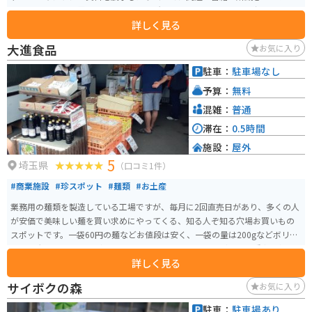
り、ムーミンの世界を再現している場所でもあります。 ムーミン好きなら必
詳しく見る
見のスポットです。
大進食品
お気に入り
駐車：
駐車場なし
予算：
無料
混雑：
普通
滞在：
0.5時間
施設：
屋外
5
埼玉県
（口コミ1件）
#商業施設
#珍スポット
#麺類
#お土産
業務用の麺類を製造している工場ですが、毎月に2回直売日があり、多くの人
が安価で美味しい麺を買い求めにやってくる、知る人ぞ知る穴場お買いもの
スポットです。一袋60円の麺などお値段は安く、一袋の量は200gなどボリュ
ームは大きく、またうどん・ラーメン・蕎麦・パスタなど色々な種類の麺
詳しく見る
と、スープや汁を売っています。
サイボクの森
お気に入り
駐車：
駐車場あり