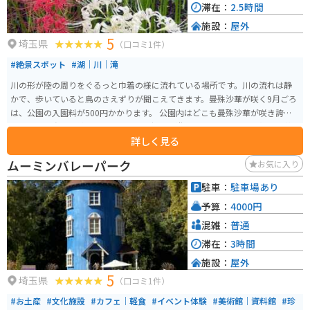
滞在：
2.5時間
施設：
屋外
5
埼玉県
（口コミ1件）
#絶景スポット
#湖｜川｜滝
川の形が陸の周りをぐるっと巾着の様に流れている場所です。川の流れは静
かで、歩いていると鳥のさえずりが聞こえてきます。曼殊沙華が咲く9月ごろ
は、公園の入園料が500円かかります。 公園内はどこも曼殊沙華が咲き誇
り、まさに赤色の絨毯です。カメラを持って遊びに行くのもよし、静かに花
詳しく見る
畑を眺めるのもよし、期間限定の美しい景色を楽しむことができます。
ムーミンバレーパーク
お気に入り
駐車：
駐車場あり
予算：
4000円
混雑：
普通
滞在：
3時間
施設：
屋外
5
埼玉県
（口コミ1件）
#お土産
#文化施設
#カフェ｜軽食
#イベント体験
#美術館｜資料館
#珍