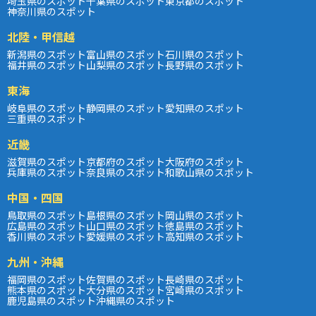
埼玉県のスポット
千葉県のスポット
東京都のスポット
神奈川県のスポット
北陸・甲信越
新潟県のスポット
富山県のスポット
石川県のスポット
福井県のスポット
山梨県のスポット
長野県のスポット
東海
岐阜県のスポット
静岡県のスポット
愛知県のスポット
三重県のスポット
近畿
滋賀県のスポット
京都府のスポット
大阪府のスポット
兵庫県のスポット
奈良県のスポット
和歌山県のスポット
中国・四国
鳥取県のスポット
島根県のスポット
岡山県のスポット
広島県のスポット
山口県のスポット
徳島県のスポット
香川県のスポット
愛媛県のスポット
高知県のスポット
九州・沖縄
福岡県のスポット
佐賀県のスポット
長崎県のスポット
熊本県のスポット
大分県のスポット
宮崎県のスポット
鹿児島県のスポット
沖縄県のスポット