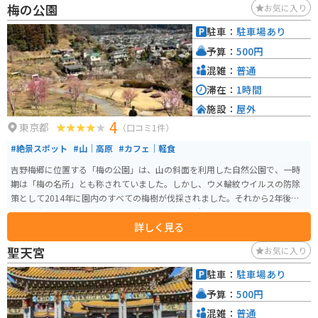
梅の公園
お気に入り
駐車：
駐車場あり
予算：
500円
混雑：
普通
滞在：
1時間
施設：
屋外
4
東京都
（口コミ1件）
#絶景スポット
#山｜高原
#カフェ｜軽食
吉野梅郷に位置する「梅の公園」は、山の斜面を利用した自然公園で、一時
期は「梅の名所」とも称されていました。しかし、ウメ輪紋ウイルスの防除
策として2014年に園内のすべての梅樹が伐採されました。それから2年後の2
016年秋には再植栽が始まり、現在では伐採前の本数と変わらない梅樹が植栽
詳しく見る
されています。春の草花も楽しむことができます。 例年の開花時期は1月下旬
から3月中旬で、特に規模が大きいのは「高尾梅郷」で、8つの梅林に1万本も
聖天宮
お気に入り
の梅があります。また、「池上梅園」では夜のライトアップを、「羽根木公
園」では週末・祝日に出る模擬店で抹茶などの無料サービスを楽しむことが
駐車：
駐車場あり
できます。
予算：
500円
混雑：
普通