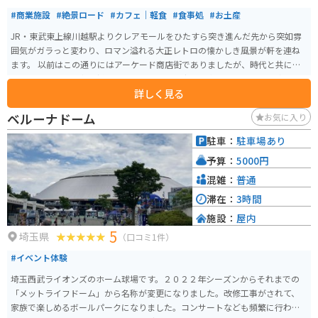
#商業施設
#絶景ロード
#カフェ｜軽食
#食事処
#お土産
JR・東武東上線川越駅よりクレアモールをひたすら突き進んだ先から突如雰
囲気がガラっと変わり、ロマン溢れる大正レトロの懐かしき風景が軒を連ね
ます。 以前はこの通りにはアーケード商店街でありましたが、時代と共に
徐々に寂れていく中で新しいシンボルとして生まれ変わりました。両脇を固
詳しく見る
める各店舗は大正時代を思わせるノスタルジックな装いで、特に角にある川
越商工会議所の造りは足を止めて眺めるほど趣があります。 5月のこどもの日
ベルーナドーム
お気に入り
前後より商店街全体に吊るされる鯉のぼりは圧巻で、まるで鯉のぼりのアー
ケードを作るかのように空を自由に泳ぎます。
駐車：
駐車場あり
予算：
5000円
混雑：
普通
滞在：
3時間
施設：
屋内
5
埼玉県
（口コミ1件）
#イベント体験
埼玉西武ライオンズのホーム球場です。２０２２年シーズンからそれまでの
「メットライフドーム」から名称が変更になりました。改修工事がされて、
家族で楽しめるボールパークになりました。コンサートなども頻繁に行われ