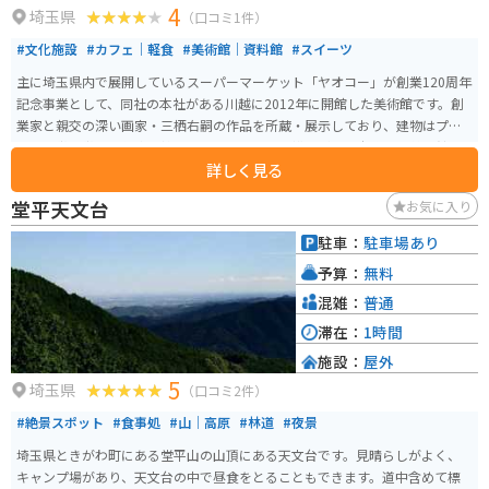
4
埼玉県
（口コミ1件）
#文化施設
#カフェ｜軽食
#美術館｜資料館
#スイーツ
主に埼玉県内で展開しているスーパーマーケット「ヤオコー」が創業120周年
記念事業として、同社の本社がある川越に2012年に開館した美術館です。創
業家と親交の深い画家・三栖右嗣の作品を所蔵・展示しており、建物はプリ
ツカー賞受賞者の伊東豊雄の設計という、小規模ながらも本格的な美術館と
詳しく見る
なっています。 建物自体も美しく、自然光を取り入れた明るい空間が特徴
で、アートをより身近に感じられる造りになっています。定期的に企画展や
堂平天文台
お気に入り
ワークショップも開催されており、地元の文化交流の場としても親しまれて
います。川越の観光地にも近く、訪問者が気軽にアートを楽しめるスポット
駐車：
駐車場あり
として人気です。併設のカフェでお茶やケーキを楽しめるほか、「美術館で
予算：
無料
ピアノコンサートをしてみませんか？」などのイベントも行われています。
混雑：
普通
滞在：
1時間
施設：
屋外
5
埼玉県
（口コミ2件）
#絶景スポット
#食事処
#山｜高原
#林道
#夜景
埼玉県ときがわ町にある堂平山の山頂にある天文台です。見晴らしがよく、
キャンプ場があり、天文台の中で昼食をとることもできます。道中含めて標