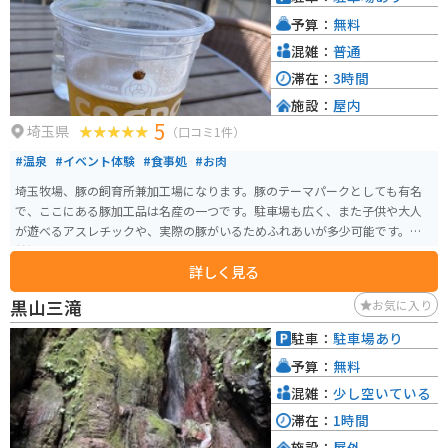
予算：
無料
混雑：
普通
滞在：
3時間
施設：
屋内
5
埼玉県
（口コミ1件）
#温泉
#イベント体験
#食事処
#お肉
埼玉牧場、豚の飼育所兼加工場になります。豚のテーマパークとしても有名
で、ここにある豚加工品は名産の一つです。駐車場も広く、また子供や大人
が遊べるアスレチックや、実際の豚がいるためふれあいが多少可能です。天
然温泉 花鳥風月もあるため日帰りで行くのも可能です。
詳しく見る
黒山三滝
お気に入り
駐車：
駐車場あり
予算：
無料
混雑：
少し空いている
滞在：
1時間
施設：
屋外