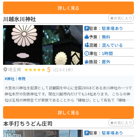
ています。付近には民間のパーキングも多数あります。
詳しく見る
川越氷川神社
お気に入り
駐車：
駐車場あり
予算：
無料
混雑：
混んでいる
滞在：
1時間
施設：
屋外
5
埼玉県
（口コミ1件）
#神社｜寺院
大宮氷川神社を起源として武蔵国を中心に全国280ほどある氷川神社の一つで
神社本庁の別表神社です。現在川越市内だけでも14社あります。 こちらの神
社は五柱の神祭全てが家族であることから「縁結び」として有名で「縁結び
玉」「さくらさく守り」「であいこい」など良縁のお守りが数多くありま
詳しく見る
す。 夏には「縁むすび風鈴」と呼ばれる風鈴回廊や、夜間ライトアップされ
た「光る川」、先着で頒布される線香花火を行える「恋はなび」など、家族
本手打ちうどん庄司
お気に入り
や夫婦やカップルなどが楽しめる行事が目白押しで、更には昨今のインスタ
ブームも重なり「映え」スポットとしても大いに楽しめます。
駐車：
駐車場あり