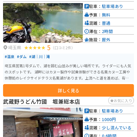
りで通りを歩くだけでワクワクします！目の前には富士見公園が隣接されて
駐車：
駐車場あり
いるので、自然を楽しみたい方にもオススメですし、アーティスティックな
予算：
無料
店舗など、クリエーターの方なども数多くお住まいになっておりますので、
美術的なものが好きな方なども是非一度足を運ばれてはいかがでしょうか。
混雑：
普通
滞在：
2時間
施設：
屋外
5
埼玉県
（口コミ2件）
#温泉
#ダム
#湖｜川｜滝
埼玉県営第1号ダムで、湖を囲む山並みが美しい場所です。ライダーにも人気
のスポットです。 湖畔にはカヌー製作や試乗体験ができる名栗カヌー工房や
休憩処のレイクサイドテラス名栗湖があります。上流へと道を進めば、有間
渓谷観光釣り場があり、バーベキューとあわせて釣りを楽しめます。
詳しく見る
武蔵野うどん竹國 堀兼総本店
お気に入り
駐車：
駐車場あり
予算：
1000円
混雑：
少し混んでいる
滞在：
0.6時間