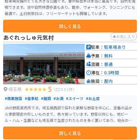
駐車場完備のとても大きな公園です。春の桜並木は本当に最高です。自然を満
喫できます。池や自然林遊歩道もあり、散歩、ウォーキング、ランニングにも
最適で、土日祝祭日は、フリーマーケットも開催しています。
詳しく見る
あぐれっしゅ元気村
お気に入り
駐車：
駐車場あり
予算：
無料
混雑：
普通
滞在：
0.3時間
施設：
屋内
5
埼玉県
（口コミ1件）
#商業施設
#食事処
#麺類
#お酒
#スイーツ
#お土産
JAの野菜直売所です。埼玉県西部で採れた新鮮な野菜を中心に、定番の品か
ら季節限定の珍しいものまで、色々揃っています。野菜以外にも、地ビー
ル・ハム・生麵なども埼玉県で生産されたものを多く置いてあり、地元の人
はスーパーマーケット感覚で利用していますが、市外から来てみると観光の
詳しく見る
ように楽しめます。