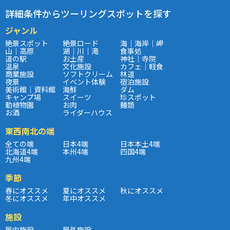
詳細条件からツーリングスポットを探す
ジャンル
絶景スポット
絶景ロード
海｜海岸｜岬
山｜高原
湖｜川｜滝
食事処
道の駅
お土産
神社｜寺院
温泉
文化施設
カフェ｜軽食
商業施設
ソフトクリーム
林道
夜景
イベント体験
宿泊施設
美術館｜資料館
海鮮
ダム
キャンプ場
スイーツ
珍スポット
動植物園
お肉
麺類
お酒
ライダーハウス
東西南北の端
全ての端
日本4端
日本本土4端
北海道4端
本州4端
四国4端
九州4端
季節
春にオススメ
夏にオススメ
秋にオススメ
冬にオススメ
年中オススメ
施設
屋内施設
屋外施設