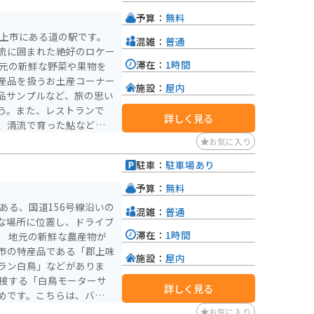
を満喫できるレジャースポ
予算：
無料
すすめの場所です。
郡上市にある道の駅です。
混雑：
普通
流に囲まれた絶好のロケー
滞在：
1時間
産品を扱うお土産コーナー
施設：
屋内
品サンプルなど、旅の思い
う。また、レストランで
詳しく見る
、清流で育った鮎など、地
むことができます。 バ
お気に入り
した駐車場が完備されてい
駐車：
駐車場あり
156号線は、ツーリング
清流の里しろとりは休憩場
予算：
無料
八幡城や郡上踊りで有名な
ある、国道156号線沿いの
混雑：
普通
在しています。 道の
な場所に位置し、ドライブ
ながらゆったりと過ごした
滞在：
1時間
物が
特産品を堪能したり、周辺
市の特産品である「郡上味
ひとときを楽しんでくださ
施設：
屋内
ラン白鳥」などがありま
詳しく見る
めです。こちらは、バイク
ており、ツーリングの拠点
お気に入り