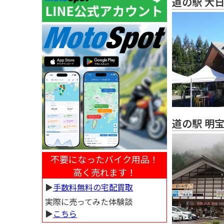
道の駅 大
道の駅 明
不要になったバイク用品！
高く売れます！
▶︎
手数料無料の宅配買取
実際に売ってみた体験談
▶︎
こちら