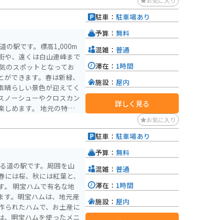
お気に入り
駐車：
駐車場あり
予算：
無料
の駅です。標高1,000m
混雑：
普通
街や、遠くは白山連峰まで
滞在：
1時間
とができます。春は新緑、
施設：
屋内
素晴らしい景色が迎えてく
スノーシューやクロスカン
詳しく見る
す。 地元の特産
上八幡のねり天など、お土
お気に入り
トランでは、地元の食材を
駐車：
駐車場あり
す。ただし、標高が高いた
予算：
無料
防寒対策をしっかりとして
ある道の駅です。周囲を山
混雑：
普通
春には桜、秋には紅葉と、
滞在：
1時間
名な地
ます。明宝ハムは、地元産
施設：
屋内
作られたハムで、お土産に
は、明宝ハムを使ったメニ