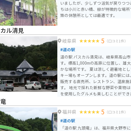
いましたが、少しずつ活気が戻りつつ
ちは小川と赤い橋、柳が特徴的な場所
策の休憩所としては最適です。
スカル清見
5
岐阜県
（口コミ1件）
#道の駅
道の駅 パスカル清見は、岐阜県高山
す。標高1,000mの高原に位置し、
かな場所です。 夏は涼しく避暑地としても人気があり、冬はス
キー場もオープンします。道の駅には
販売する直売所、レストラン、温泉施
す。 地元で採れた新鮮な野菜や果物はもちろんのこと、飛騨牛
を使用したグルメも楽しむことができ
ングの休憩場所としても人気があり、
頭竜
す。 パスカル清見から少し足を延ばせば、飛騨高山や白川郷と
5
福井県
いった観光スポットにもアクセスでき
（口コミ1件）
#道の駅
「道の駅 九頭竜」は、福井県大野市