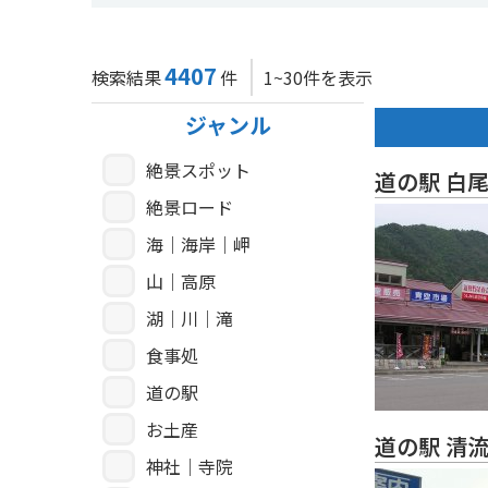
4407
検索結果
件
1~30件を表示
ジャンル
絶景スポット
道の駅 白
絶景ロード
海｜海岸｜岬
山｜高原
湖｜川｜滝
食事処
道の駅
お土産
道の駅 清
神社｜寺院