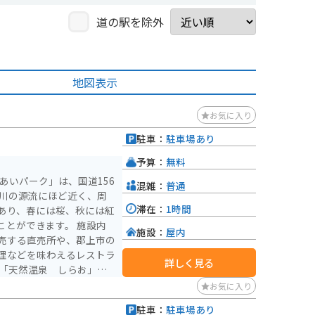
道の駅を除外
地図表示
お気に入り
駐車：
駐車場あり
予算：
無料
あいパーク」は、国道156
混雑：
普通
滞在：
1時間
あり、春には桜、秋には紅
ができます。 施設内
施設：
屋内
売する直売所や、郡上市の
理などを味わえるレストラ
詳しく見る
す。 バイクに乗
お気に入り
車場にバイクを停めて、周
駐車：
駐車場あり
とができます。 周辺