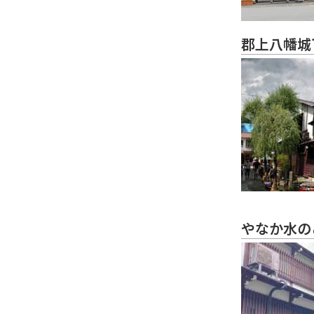
郡上八幡城
やなか水の