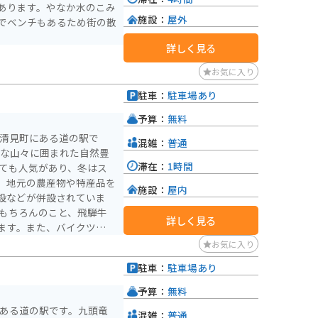
あります。やなか水のこみ
施設：
屋外
でベンチもあるため街の散
詳しく見る
お気に入り
駐車：
駐車場あり
予算：
無料
市清見町にある道の駅で
混雑：
普通
雄大な山々に囲まれた自然豊
滞在：
1時間
、地元の農産物や特産品を
施設：
屋内
設などが併設されていま
詳しく見る
ます。また、バイクツーリ
駐車場も広々としていま
お気に入り
駐車：
駐車場あり
ます。
予算：
無料
にある道の駅です。九頭竜
混雑：
普通