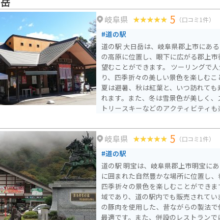
日岳
5
岐阜県
（口コミ1件）
#道の駅
道の駅 大日岳は、岐阜県郡上市にある道
の高原に位置し、眼下に広がる郡上市
望むことができます。 ツーリングで人気のスポットとなってお
り、四季折々の美しい景色を楽しむこ
夏は避暑、秋は紅葉と、いつ訪れても
れます。また、冬は雪景色が美しく、
トリースキーなどのアクティビティも楽しめま
品を販売する売店では、郡上味噌や郡
宝
産に最適なものが揃っています。レス
5
岐阜県
使った料理を楽しむことができます。 バイクで訪れる際は、駐
（口コミ1件）
車場も広く、休憩場所としても最適で
#道の駅
め、天候の変化には注意が必要です。
道の駅 明宝は、岐阜県郡上市明宝に
からお出かけください。
に囲まれた自然豊かな場所に位置し、
四季折々の景色を楽しむことができます。 明宝ハムで有
域であり、道の駅内でも販売されてい
の豚肉を使用した、昔ながらの製法で
最適です。また、併設のレストランで