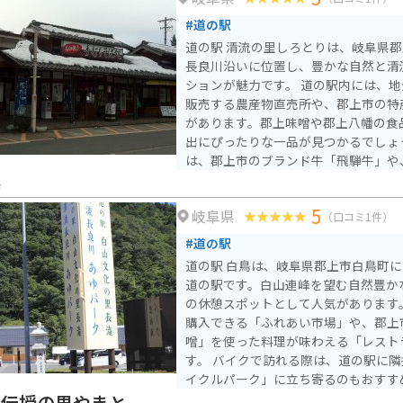
には、キャンプ場や釣り堀など、自然
#道の駅
ットも充実しており、家族連れにもお
道の駅 清流の里しろとりは、岐阜県
長良川沿いに位置し、豊かな自然と清
ションが魅力です。 道の駅内には、地元の新鮮な野菜や果物を
販売する農産物直売所や、郡上市の特
があります。郡上味噌や郡上八幡の食
出にぴったりな一品が見つかるでしょ
は、郡上市のブランド牛「飛騨牛」や
元の食材をふんだんに使った料理を楽し
鳥
イクで訪れる場合、道の駅には広々と
5
岐阜県
るので安心です。長良川沿いを走る国道
（口コミ1件）
ルートとしても人気が高く、道の駅 
#道の駅
所としても最適です。周辺には、郡上
道の駅 白鳥は、岐阜県郡上市白鳥町に
郡上八幡の街並みなど、観光スポットも点
道の駅です。白山連峰を望む自然豊か
駅 清流の里しろとりは、自然を感じ
の休憩スポットとして人気があります。 地元の新鮮な農産
い方におすすめです。地元のグルメや
購入できる「ふれあい市場」や、郡上
の観光スポットを巡ったりして、旅の
噌」を使った料理が味わえる「レスト
い。
す。 バイクで訪れる際は、道の駅に隣接する「白鳥モーターサ
イクルパーク」に立ち寄るのもおすす
専用駐車場や休憩スペースが整備され
今伝授の里やまと