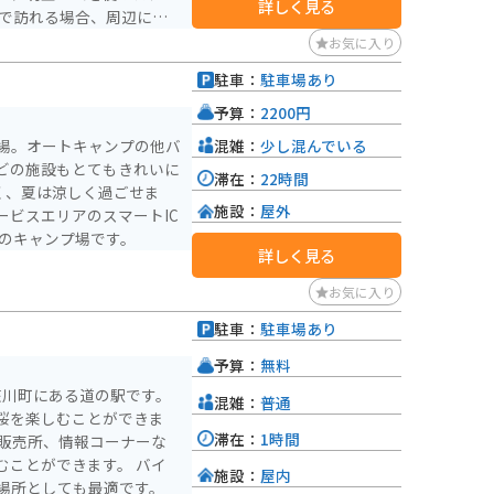
詳しく見る
チェンジがあり、アクセス
お気に入り
ても最適です。 周辺
駐車：
駐車場あり
滝」や、約1,300本のソ
など、観光スポットも点在
予算：
2200円
混雑：
少し混んでいる
場。オートキャンプの他バ
どの施設もとてもきれいに
滞在：
22時間
高く、夏は涼しく過ごせま
施設：
屋外
ービスエリアのスマートIC
気のキャンプ場です。
詳しく見る
お気に入り
駐車：
駐車場あり
予算：
無料
荘川町にある道の駅です。
混雑：
普通
桜を楽しむことができま
滞在：
1時間
品販売所、情報コーナーな
とができます。 バイ
施設：
屋内
場所としても最適です。