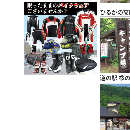
ひるがの高
道の駅 桜の