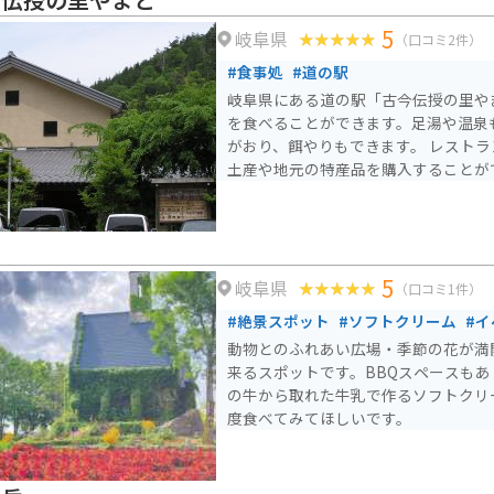
としても最適です。 周辺には、白山信仰の霊山として知られる
5
岐阜県
「白山長滝寺」や、約3,000本の桜
（口コミ2件）
ど、観光スポットも充実しています。
#食事処
#道の駅
岐阜県にある道の駅「古今伝授の里や
を食べることができます。足湯や温泉
がおり、餌やりもできます。 レスト
土産や地元の特産品を購入することが
5
岐阜県
（口コミ1件）
#絶景スポット
#ソフトクリーム
#
動物とのふれあい広場・季節の花が満
来るスポットです。BBQスペースも
の牛から取れた牛乳で作るソフトクリ
度食べてみてほしいです。