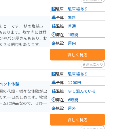
駐車：
駐車場あり
が咲き誇る「美山公園」な
予算：
無料
混雑：
普通
まと」です。 鮎の塩焼き
もあります。敷地内には鯉
滞在：
1時間
ランやパン屋さんもあり、お
施設：
屋内
できる朝市もあります。
詳しく見る
お気に入り
駐車：
駐車場あり
予算：
1200円
イベント体験
混雑：
少し混んでいる
開の花畑・様々な体験が出
あり丸一日楽しめます。牧場
滞在：
6時間
ームは絶品なので、ぜひ一
施設：
屋外
詳しく見る