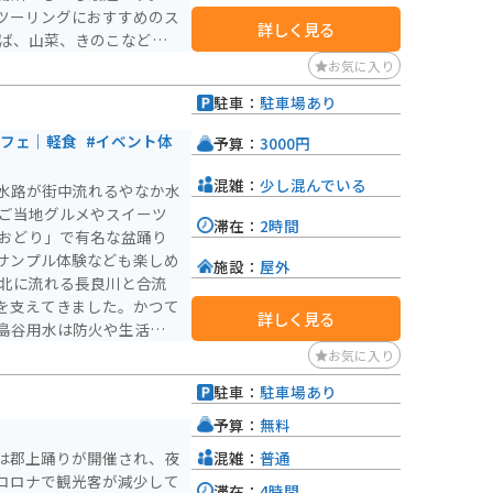
ツーリングにおすすめのス
詳しく見る
、桜まつりが開催され、多
お気に入り
駐車：
駐車場あり
カフェ｜軽食
#イベント体
予算：
3000円
混雑：
少し混んでいる
水路が街中流れるやなか水
 ご当地グルメやスイーツ
滞在：
2時間
上おどり」で有名な盆踊り
サンプル体験なども楽しめ
施設：
屋外
を支えてきました。かつて
詳しく見る
島谷用水は防火や生活用水
んでいます。 宮ヶ瀬
お気に入り
どの川魚を観察でき、夏に
駐車：
駐車場あり
を楽しむ人々で賑わいま
プも有名で、地元の人々と
予算：
無料
混雑：
普通
は郡上踊りが開催され、夜
コロナで観光客が減少して
滞在：
4時間