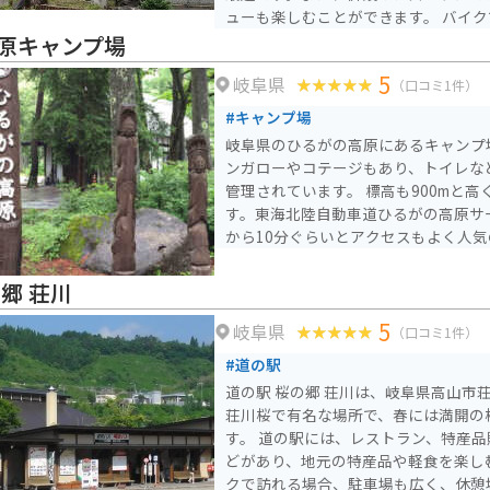
ューも楽しむことができます。 バイクで訪れる場合、周辺に
は、東海北陸自動車道 明宝インター
原キャンプ場
も良好です。駐車場も広く、休憩場所とし
5
岐阜県
には、日本の滝百選に選ばれた「根尾の
（口コミ1件）
メイヨシノが咲き誇る「郡上八幡城」
#キャンプ場
しています。
岐阜県のひるがの高原にあるキャンプ
ンガローやコテージもあり、トイレな
管理されています。 標高も900mと
す。東海北陸自動車道ひるがの高原サ
から10分ぐらいとアクセスもよく人
郷 荘川
5
岐阜県
（口コミ1件）
#道の駅
道の駅 桜の郷 荘川は、岐阜県高山市
荘川桜で有名な場所で、春には満開の
す。 道の駅には、レストラン、特産
どがあり、地元の特産品や軽食を楽しむこ
クで訪れる場合、駐車場も広く、休憩