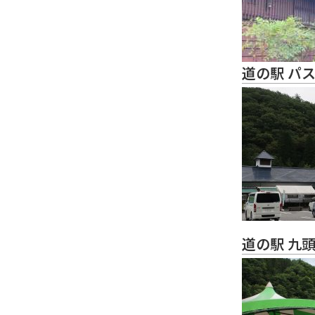
道の駅 パ
道の駅 九