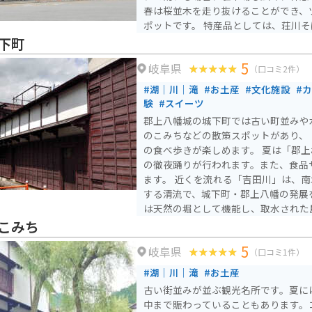
春は桜並木を走り抜けることができ、
ポットです。 特産品としては、荘川そば、山菜、きのこなどが
有名です。 また、荘川桜の時期には
下町
くの人で賑わいます。
5
岐阜県
（口コミ2件）
#湖｜川｜滝
#お土産
#文化施設
#
験
#スイーツ
郡上八幡城の城下町では古い町並みや
のこみちなどの散策スポットがあり、
の食べ歩きが楽しめます。 夏は「郡
の徹夜踊りが行われます。また、食品
ます。 近くを流れる「吉田川」は、南北に流れる長良川と合流
する清流で、城下町・郡上八幡の発展
は天然の堀として機能し、取水された
として利用されるなど、独自の水文化を育
こみち
橋からはアユやアマゴ、サツキマスな
5
岐阜県
は郡上おどりとともに、釣りや川遊び
（口コミ1件）
す。新橋から川へ飛び込む名物ジャン
#湖｜川｜滝
#お土産
観光客に親しまれる清流の象徴です。
古い街並みが並ぶ観光名所です。夏に
中まで賑わっていることもあります。