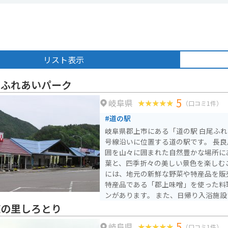
リスト表示
尾ふれあいパーク
5
岐阜県
（口コミ1件）
#道の駅
岐阜県郡上市にある「道の駅 白尾ふれ
号線沿いに位置する道の駅です。 長良川の源流にほど近く、周
囲を山々に囲まれた自然豊かな場所に
葉と、四季折々の美しい景色を楽しむこと
には、地元の新鮮な野菜や特産品を販
特産品である「郡上味噌」を使った料
ンがあります。 また、日帰り入浴施設「天然温泉 しらお」も
併設されており、旅の疲れを癒すことができま
流の里しろとり
っている方は、道の駅に併設された駐
5
岐阜県
辺の景色を楽しみながらツーリングするこ
（口コミ1件）