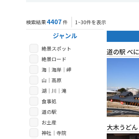
4407
検索結果
件
1~30件を表示
ジャンル
絶景スポット
道の駅 べ
絶景ロード
海｜海岸｜岬
山｜高原
湖｜川｜滝
食事処
道の駅
お土産
大木うどん
神社｜寺院