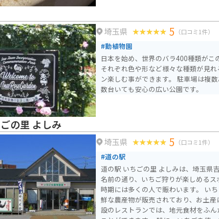
5
埼玉県
（口コミ1件）
#動植物園
日本を始め、世界のバラ400種類がこ
それぞれ色や形など様々な種類が見れ
ン楽しむ事ができます。 駐車場は複
数台いても安心の広い公園です。
ちごの里 よしみ
5
埼玉県
（口コミ1件）
#道の駅
道の駅 いちごの里 よしみは、埼玉県
名前の通り、いちご狩りが楽しめるス
時期には多くの人で賑わいます。 い
鮮な農産物が販売されており、お土産
設のレストランでは、地元食材をふん