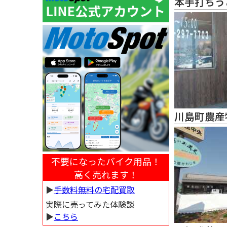
本手打ちう
川島町農産
不要になったバイク用品！
高く売れます！
▶︎
手数料無料の宅配買取
実際に売ってみた体験談
▶︎
こちら