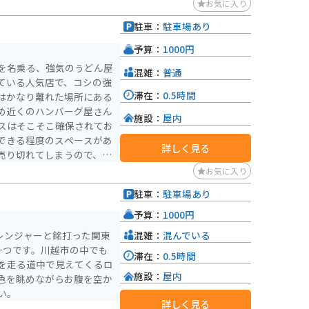
お気に入り
駐車：
駐車場あり
予算：
1000円
を名乗る、強気のうどん屋
混雑：
普通
ている人気店で、コシの強
滞在：
0.5時間
はかなり離れた場所にある
め近くのハンバーグ屋さん
施設：
屋内
スはそこそこ確保されてお
できる程度のスペースがあ
詳しく見る
売り切れてしまうので、要
お気に入り
駐車：
駐車場あり
予算：
1000円
混雑：
混んでいる
レンジャーと銘打った関東
一つです。川越市の中でも
滞在：
0.5時間
を走る道中で見えてくるロ
施設：
屋内
色を眺めながらお腹を空か
い。
詳しく見る