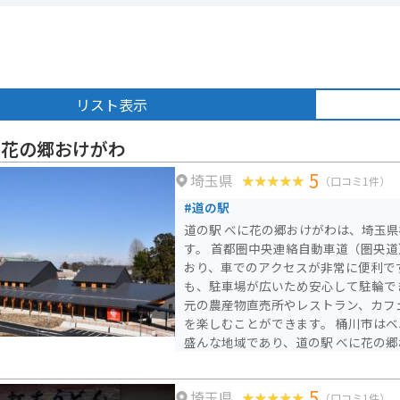
リスト表示
に花の郷おけがわ
5
埼玉県
（口コミ1件）
#道の駅
道の駅 べに花の郷おけがわは、埼玉
す。 首都圏中央連絡自動車道（圏央道
おり、車でのアクセスが非常に便利で
も、駐車場が広いため安心して駐輪で
元の農産物直売所やレストラン、カフ
を楽しむことができます。 桶川市はベニバナ（紅花）の生産が
盛んな地域であり、道の駅 べに花の
関連の商品を多数取り扱っています。
されているので、興味のある方はぜひ
5
埼玉県
また、桶川市は、中山道の宿場町とし
（口コミ1件）