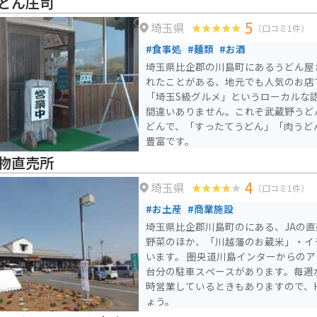
どん庄司
5
埼玉県
（口コミ1件）
#食事処
#麺類
#お酒
埼玉県比企郡の川島町にあるうどん屋
れたことがある、地元でも人気のお店
「埼玉S級グルメ」というローカルな
間違いありません。これぞ武蔵野うど
どんで、「すったてうどん」「肉うど
豊富です。
物直売所
4
埼玉県
（口コミ1件）
#お土産
#商業施設
埼玉県比企郡川島町のにある、JAの
野菜のほか、「川越藩のお蔵米」・イ
います。 圏央道川島インターからのア
台分の駐車スペースがあります。毎週
時営業しているときもありますので、
ょう。