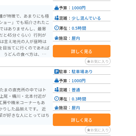
点在しています。 道の駅
予算：
1000円
トがいくつかあるので、散
麺が特徴で、あまりにも極
混雑：
少し混んでいる
ショー」でも紹介されたこ
けでなく、桶川市の歴史や
滞在：
0.5時間
けではありませんし、最寄
 圏央道を利用してのドラ
だと45分ぐらい）行列が
ぜひ立ち寄ってみてくださ
施設：
屋内
とは言え地元の人が昼時は
を目当てに行くのであれば
。 少し足を延ばせば、川
詳しく見る
。 うどんの食べ方は、基
も多くあります。 道の駅
やき・鴨南蛮などいろいろ
お気に入り
観光スポットを巡るのもお
駐車：
駐車場あり
どを得ることもできます。
予算：
1000円
る案内なども行われている
い方は、気軽に声をかけて
混雑：
普通
いたまの直売所の中ではト
 上尾・桶川・北本付近が
滞在：
0.3時間
ので、安心して駐車できま
工房や精米コーナーもあ
施設：
屋内
かな公園や、走りやすい道
かりした品揃えです。 近
としてだけでなく、目的地
菜が好きな人にとってはち
詳しく見る
お気に入り