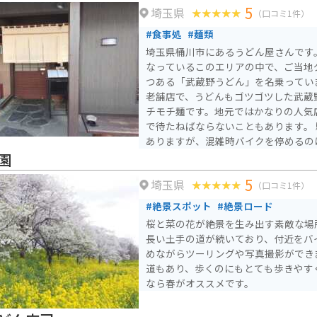
5
埼玉県
（口コミ1件）
#食事処
#麺類
埼玉県桶川市にあるうどん屋さんです
なっているこのエリアの中で、ご当地
つある「武蔵野うどん」を名乗っていません。 上
老舗店で、うどんもゴツゴツした武蔵
チモチ麺です。地元ではかなりの人気
で待たねばならないこともあります。 
ありますが、混雑時バイクを停めるの
う。
園
5
埼玉県
（口コミ1件）
#絶景スポット
#絶景ロード
桜と菜の花が絶景を生み出す素敵な場
長い土手の道が続いており、付近をバ
めながらツーリングや写真撮影ができ
道もあり、歩くのにもとても歩きやす
なら春がオススメです。