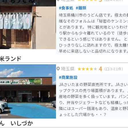
町時代の面影を残す建物や史跡なども
#食事処
#麺類
の周辺にも、歴史を感じられるスポッ
埼玉県桶川市のうどん店です。極太の
策してみるのも良いでしょう。 道の駅 べに花の郷おけがわは、
端なそのフォルムは「秘密のケンミン
地元の農産物や特産品を購入できるだ
とがあります。 特に観光地というわ
文化に触れることもできる場所です。
り駅からも少々離れているので（徒歩
イブやツーリングの休憩場所として、
できるという感じではありません。 
い。 近隣には、桶川市歴史民俗資料館や、桶川スポーツランド
ひっきりなしに訪れますので、極太麺
など、様々な観光スポットがあります
早めに来店しないと品切れになります
越市の蔵造りの街並みなど、観光名所
本のもり・つけの他にもカレー・すき
米ランド
べに花の郷おけがわを拠点に、周辺の
選ぶことが可能です。
すすめです。 道の駅内には、情報コーナーも設置されているの
4
埼玉県
（口コミ1件）
で、周辺の観光情報やイベント情報な
#商業施設
また、地元のボランティアガイドによ
ので、より深く桶川市について知りた
JAさいたまの野菜直売所です。JAさ
みてください。 バイクで訪れる方は、道の駅の駐車場にバイク
ップクラスの売り場面積があります。
専用の駐輪スペースが設けられている
産地の野菜を多く扱っています。パン
す。 また、道の駅周辺には、自然豊
り、弁当やジェラートなども結構しっ
路もあるので、ツーリングの休憩場所
隣にはスーパー銭湯もあり、温泉と野
としてもおすすめです。
ょっとした穴場かも・・？
ん いしづか