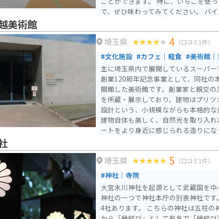
ことができます。 特に、いちごを使
で、ぜひ味わってみてください。 バイクで訪れる場合、駐車場
も広々としているので安心です。 周
越美術館
が広がっており、ツーリングの休憩ス
4
埼玉県
道の駅 いちごの里 よしみから少し足
（口コミ1件）
の歴史的な観光スポットもあります。
#文化施設
#カフェ｜軽食
#美術館｜
主に埼玉県内で展開しているスーパー
創業120周年記念事業として、同社の本
開館した美術館です。創業家と親交の
を所蔵・展示しており、建物はプリツ
設計という、小規模ながらも本格的な
建物自体も美しく、自然光を取り入れ
ートをより身近に感じられる造りにな
展やワークショップも開催されており
社
ても親しまれています。川越の観光地
5
埼玉県
アートを楽しめるスポットとして人気
（口コミ1件）
やケーキを楽しめるほか、「美術館で
#神社｜寺院
ませんか？」などのイベントも行われ
大宮氷川神社を起源として武蔵国を中心
神社の一つで神社本庁の別表神社です
4社あります。 こちらの神社は五柱の
から「縁結び」として有名で「縁結び