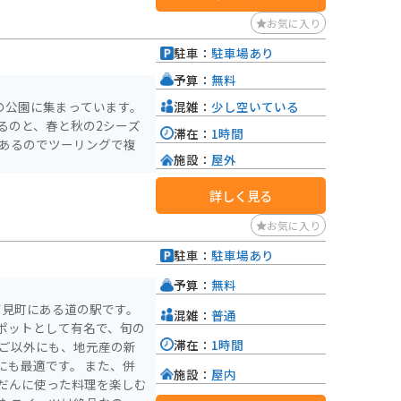
お気に入り
駐車：
駐車場あり
予算：
無料
混雑：
少し空いている
の公園に集まっています。
るのと、春と秋の2シーズ
滞在：
1時間
数あるのでツーリングで複
施設：
屋外
詳しく見る
お気に入り
駐車：
駐車場あり
予算：
無料
吉見町にある道の駅です。
混雑：
普通
ポットとして有名で、旬の
滞在：
1時間
ちご以外にも、地元産の新
にも最適です。 また、併
施設：
屋内
だんに使った料理を楽しむ