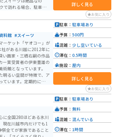
ったスイーツは絶品なの
詳しく見る
辺には、緑豊かな田園風景
お気に入り
ポットとしても最適です。
駐車：
駐車場あり
を延ばせば、吉見百穴など
予算：
500円
資料館
#スイーツ
マーケット「ヤオコー」が
混雑：
少し空いている
社がある川越に2012年に
滞在：
0.5時間
深い画家・三栖右嗣の作品
カー賞受賞者の伊東豊雄の
施設：
屋内
美術館となっています。
た明るい空間が特徴で、ア
詳しく見る
っています。定期的に企画
、地元の文化交流の場とし
お気に入り
にも近く、訪問者が気軽に
駐車：
駐車場あり
です。併設のカフェでお茶
ピアノコンサートをしてみ
予算：
無料
ています。
に全国280ほどある氷川
混雑：
混んでいる
。現在川越市内だけでも1
滞在：
1時間
神祭全てが家族であること
玉」「さくらさく守り」