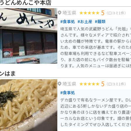
うどんめんこや本店
5
埼玉県
（口コミ1件）
#食事処
#お土産
#麺類
埼玉県で人気の武蔵野うどん「元祖」
さんです。様々なメディアで紹介され
い太めの麺が特徴です。電車の駅から
ため、車での来店が基本です。そのた
の駐車場も利用できるなど駐車スペー
り、また店の前にもバイク数台を駐輪
ります。人気のメニューは昼過ぎには
注意。
ンはま
5
埼玉県
（口コミ1件）
#食事処
デカ盛りで有名なラーメン屋です。Ⅾ
近辺にある5軒しかないデカ盛り店の
かなり奥のほうに店を構えており農道
ーカルなお店という印象です。畑の景
したタイミングでぜひ入店してくださ