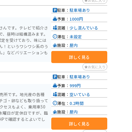
お気に入り
駐車：
駐車場あり
予算：
1000円
混雑：
少し混んでいる
さんです。テレビで紹介さ
で、昼時は結構混みます。
滞在：
未設定
認定を受けており、味には
施設：
屋内
ん！というワシワシ系のう
ん」などバリエーションも
詳しく見る
お気に入り
駐車：
駐車場あり
予算：
999円
混雑：
空いている
直売所です。地元産の各種
チゴ・卵なども取り扱って
滞在：
0.2時間
クセスもよく、乗用車50
施設：
屋内
水曜日が定休日ですが、臨
HPで確認するとよいでし
詳しく見る