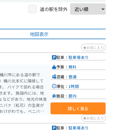
道の駅を除外
地図表示
お気に入り
駐車：
駐車場あり
予算：
無料
県桶川市にある道の駅で
混雑：
普通
）桶川北本ICに隣接して
滞在：
1時間
す。 バイクで訪れる場合
きます。 施設内には、地
施設：
屋内
ェなどがあり、地元の味覚
詳しく見る
郷おけがわでも、ベニバナ
 紅花染め体験なども開催
お気に入り
参加してみてください。
駐車：
駐車場あり
て栄えた歴史があり、宿場