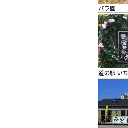
バラ園
道の駅 い