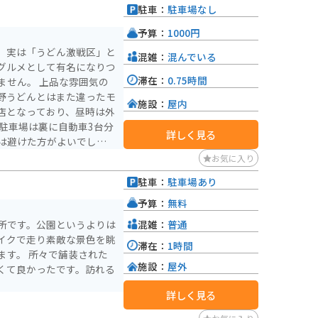
駐車：
駐車場なし
予算：
1000円
。実は「うどん激戦区」と
混雑：
混んでいる
グルメとして有名になりつ
滞在：
0.75時間
品な雰囲気の
野うどんとはまた違ったモ
施設：
屋内
店となっており、昼時は外
駐車場は裏に自動車3台分
詳しく見る
は避けた方がよいでしょ
お気に入り
駐車：
駐車場あり
予算：
無料
混雑：
普通
所です。公園というよりは
イクで走り素敵な景色を眺
滞在：
1時間
ます。 所々で舗装された
施設：
屋外
くて良かったです。訪れる
詳しく見る